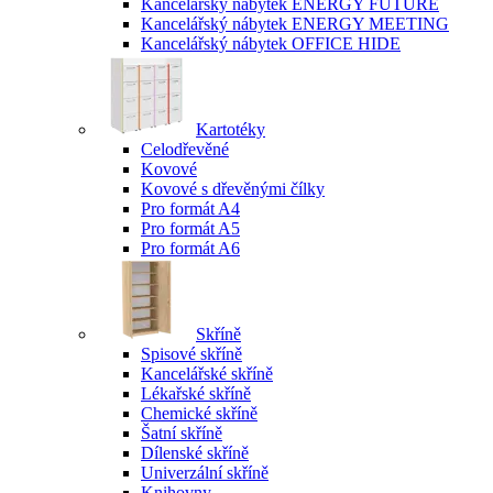
Kancelářský nábytek ENERGY FUTURE
Kancelářský nábytek ENERGY MEETING
Kancelářský nábytek OFFICE HIDE
Kartotéky
Celodřevěné
Kovové
Kovové s dřevěnými čílky
Pro formát A4
Pro formát A5
Pro formát A6
Skříně
Spisové skříně
Kancelářské skříně
Lékařské skříně
Chemické skříně
Šatní skříně
Dílenské skříně
Univerzální skříně
Knihovny