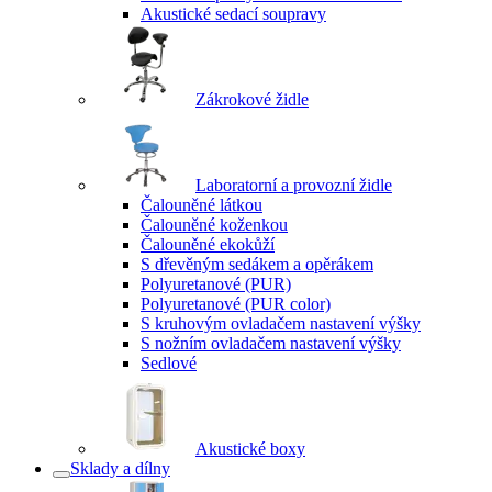
Akustické sedací soupravy
Zákrokové židle
Laboratorní a provozní židle
Čalouněné látkou
Čalouněné koženkou
Čalouněné ekokůží
S dřevěným sedákem a opěrákem
Polyuretanové (PUR)
Polyuretanové (PUR color)
S kruhovým ovladačem nastavení výšky
S nožním ovladačem nastavení výšky
Sedlové
Akustické boxy
Sklady a dílny