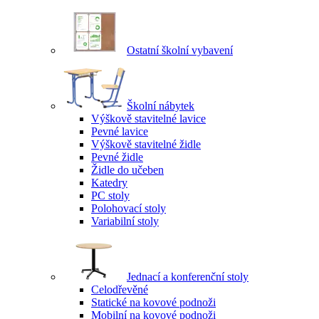
Ostatní školní vybavení
Školní nábytek
Výškově stavitelné lavice
Pevné lavice
Výškově stavitelné židle
Pevné židle
Židle do učeben
Katedry
PC stoly
Polohovací stoly
Variabilní stoly
Jednací a konferenční stoly
Celodřevěné
Statické na kovové podnoži
Mobilní na kovové podnoži