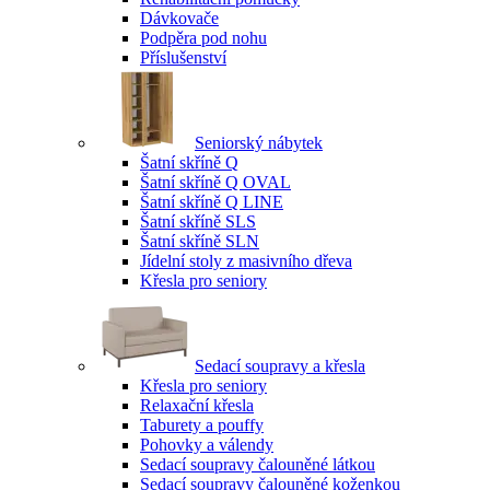
Dávkovače
Podpěra pod nohu
Příslušenství
Seniorský nábytek
Šatní skříně Q
Šatní skříně Q OVAL
Šatní skříně Q LINE
Šatní skříně SLS
Šatní skříně SLN
Jídelní stoly z masivního dřeva
Křesla pro seniory
Sedací soupravy a křesla
Křesla pro seniory
Relaxační křesla
Taburety a pouffy
Pohovky a válendy
Sedací soupravy čalouněné látkou
Sedací soupravy čalouněné koženkou