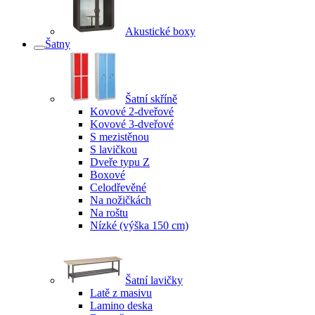
Akustické boxy
Šatny
Šatní skříně
Kovové 2-dveřové
Kovové 3-dveřové
S mezistěnou
S lavičkou
Dveře typu Z
Boxové
Celodřevěné
Na nožičkách
Na roštu
Nízké (výška 150 cm)
Šatní lavičky
Latě z masivu
Lamino deska