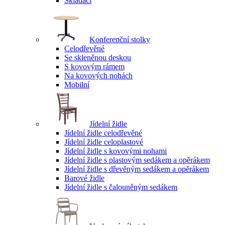
Skládací
Konferenční stolky
Celodřevěné
Se skleněnou deskou
S kovovým rámem
Na kovových nohách
Mobilní
Jídelní židle
Jídelní židle celodřevěné
Jídelní židle celoplastové
Jídelní židle s kovovými nohami
Jídelní židle s plastovým sedákem a opěrákem
Jídelní židle s dřevěným sedákem a opěrákem
Barové židle
Jídelní židle s čalouněným sedákem