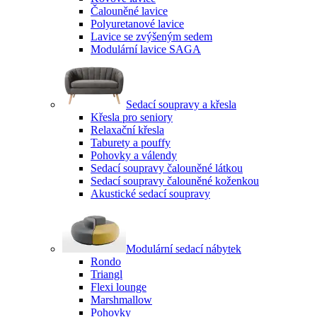
Čalouněné lavice
Polyuretanové lavice
Lavice se zvýšeným sedem
Modulární lavice SAGA
Sedací soupravy a křesla
Křesla pro seniory
Relaxační křesla
Taburety a pouffy
Pohovky a válendy
Sedací soupravy čalouněné látkou
Sedací soupravy čalouněné koženkou
Akustické sedací soupravy
Modulární sedací nábytek
Rondo
Triangl
Flexi lounge
Marshmallow
Pohovky