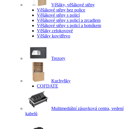
Věšáky, věšákové stěny
Věšákové stěny bez police
Věšákové stěny s policí
Věšákové stěny s policí a zrcadlem
Věšákové stěny s policí a botníkem
Věšáky celokovové
Věšáky kov/dřevo
Trezory
Kuchyňky
COFDATE
Multimediální zásuvková centra, vedení
kabelů