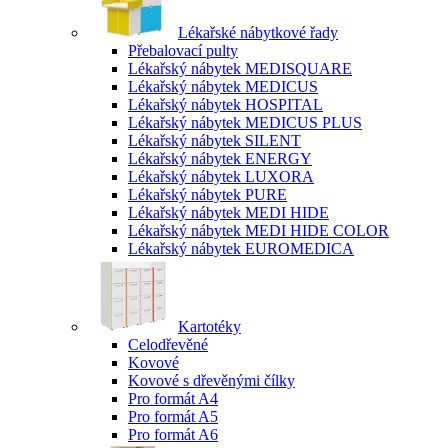
Lékařské nábytkové řady
Přebalovací pulty
Lékařský nábytek MEDISQUARE
Lékařský nábytek MEDICUS
Lékařský nábytek HOSPITAL
Lékařský nábytek MEDICUS PLUS
Lékařský nábytek SILENT
Lékařský nábytek ENERGY
Lékařský nábytek LUXORA
Lékařský nábytek PURE
Lékařský nábytek MEDI HIDE
Lékařský nábytek MEDI HIDE COLOR
Lékařský nábytek EUROMEDICA
Kartotéky
Celodřevěné
Kovové
Kovové s dřevěnými čílky
Pro formát A4
Pro formát A5
Pro formát A6