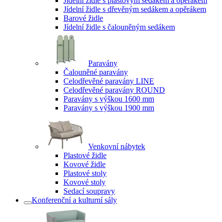
Jídelní židle s plastovým sedákem a opěrákem
Jídelní židle s dřevěným sedákem a opěrákem
Barové židle
Jídelní židle s čalouněným sedákem
Paravány
Čalouněné paravány
Celodřevěné paravány LINE
Celodřevěné paravány ROUND
Paravány s výškou 1600 mm
Paravány s výškou 1900 mm
Venkovní nábytek
Plastové židle
Kovové židle
Plastové stoly
Kovové stoly
Sedací soupravy
Konferenční a kulturní sály