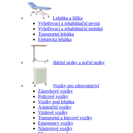
Lehátka a lůžka
Vyšetřovací a rehabilitační pevná
Vyšetřovací a rehabilitační mobilní
Transportní lehátka
Elektrická lehátka
Jídelní stolky a noční stolky
Vozíky pro zdravotnictví
Zásuvkové vozíky
Policové vozíky
Vozíky pod lehátka
Asistenční vozíky
Vizitové vozíky
Transportní a klecové vozíky
Emergency vozíky
Nástrojové vozíky