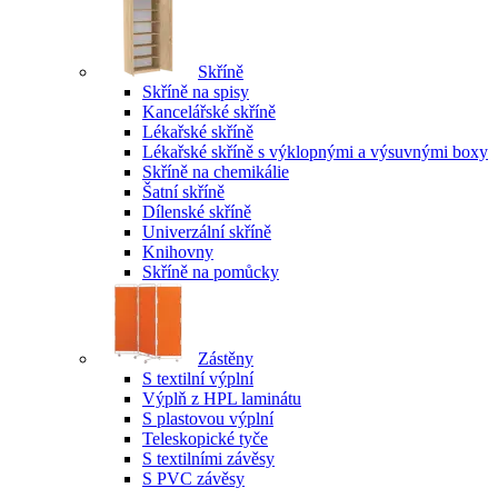
Skříně
Skříně na spisy
Kancelářské skříně
Lékařské skříně
Lékařské skříně s výklopnými a výsuvnými boxy
Skříně na chemikálie
Šatní skříně
Dílenské skříně
Univerzální skříně
Knihovny
Skříně na pomůcky
Zástěny
S textilní výplní
Výplň z HPL laminátu
S plastovou výplní
Teleskopické tyče
S textilními závěsy
S PVC závěsy