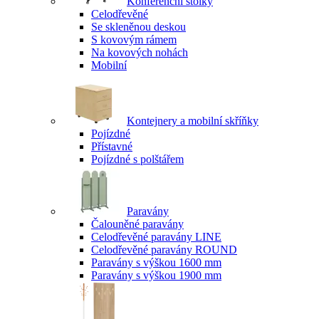
Konferenční stolky
Celodřevěné
Se skleněnou deskou
S kovovým rámem
Na kovových nohách
Mobilní
Kontejnery a mobilní skříňky
Pojízdné
Přístavné
Pojízdné s polštářem
Paravány
Čalouněné paravány
Celodřevěné paravány LINE
Celodřevěné paravány ROUND
Paravány s výškou 1600 mm
Paravány s výškou 1900 mm