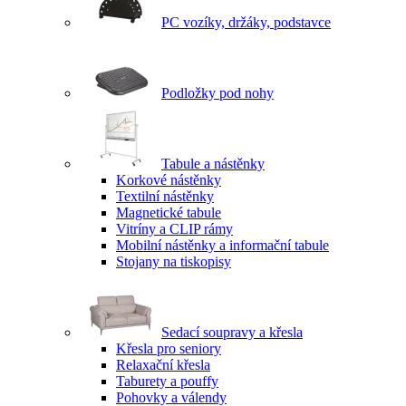
PC vozíky, držáky, podstavce
Podložky pod nohy
Tabule a nástěnky
Korkové nástěnky
Textilní nástěnky
Magnetické tabule
Vitríny a CLIP rámy
Mobilní nástěnky a informační tabule
Stojany na tiskopisy
Sedací soupravy a křesla
Křesla pro seniory
Relaxační křesla
Taburety a pouffy
Pohovky a válendy