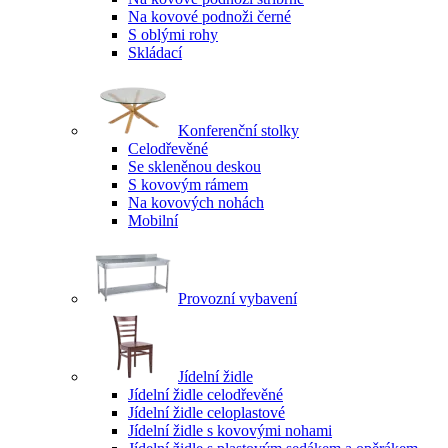
Na kovové podnoži černé
S oblými rohy
Skládací
Konferenční stolky
Celodřevěné
Se skleněnou deskou
S kovovým rámem
Na kovových nohách
Mobilní
Provozní vybavení
Jídelní židle
Jídelní židle celodřevěné
Jídelní židle celoplastové
Jídelní židle s kovovými nohami