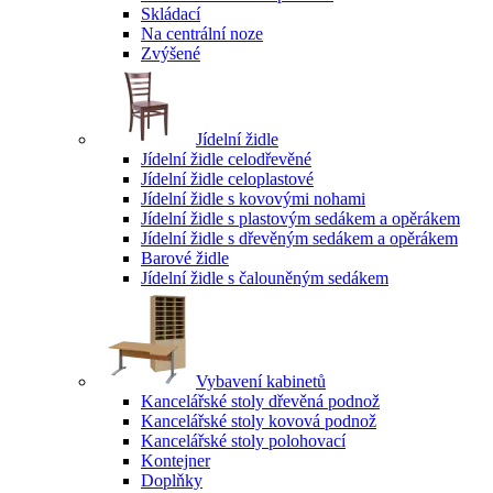
Skládací
Na centrální noze
Zvýšené
Jídelní židle
Jídelní židle celodřevěné
Jídelní židle celoplastové
Jídelní židle s kovovými nohami
Jídelní židle s plastovým sedákem a opěrákem
Jídelní židle s dřevěným sedákem a opěrákem
Barové židle
Jídelní židle s čalouněným sedákem
Vybavení kabinetů
Kancelářské stoly dřevěná podnož
Kancelářské stoly kovová podnož
Kancelářské stoly polohovací
Kontejner
Doplňky