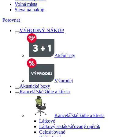
Volná místa
Sleva na nákup
Porovnat
VÝHODNÝ NÁKUP
Akční sety
Výprodej
Akustické boxy
Kancelářské židle a křesla
Kancelářské židle a křesla
Látkové
Látkový sedák/síťovaný opěrák
Celosíťované