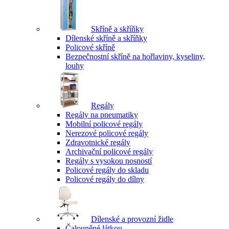
Skříně a skříňky
Dílenské skříně a skříňky
Policové skříně
Bezpečnostní skříně na hořlaviny, kyseliny,
louhy
Regály
Regály na pneumatiky
Mobilní policové regály
Nerezové policové regály
Zdravotnické regály
Archivační policové regály
Regály s vysokou nosností
Policové regály do skladu
Policové regály do dílny
Dílenské a provozní židle
Čalouněné látkou