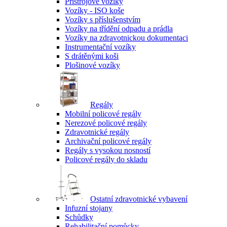
Přístrojové vozíky
Vozíky - ISO koše
Vozíky s příslušenstvím
Vozíky na třídění odpadu a prádla
Vozíky na zdravotnickou dokumentaci
Instrumentační vozíky
S drátěnými koši
Plošinové vozíky
Regály
Mobilní policové regály
Nerezové policové regály
Zdravotnické regály
Archivační policové regály
Regály s vysokou nosností
Policové regály do skladu
Ostatní zdravotnické vybavení
Infuzní stojany
Schůdky
Rehabilitační pomůcky