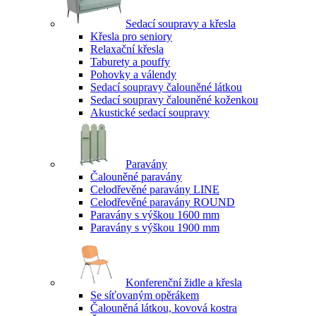
Sedací soupravy a křesla
Křesla pro seniory
Relaxační křesla
Taburety a pouffy
Pohovky a válendy
Sedací soupravy čalouněné látkou
Sedací soupravy čalouněné koženkou
Akustické sedací soupravy
Paravány
Čalouněné paravány
Celodřevěné paravány LINE
Celodřevěné paravány ROUND
Paravány s výškou 1600 mm
Paravány s výškou 1900 mm
Konferenční židle a křesla
Se síťovaným opěrákem
Čalouněná látkou, kovová kostra