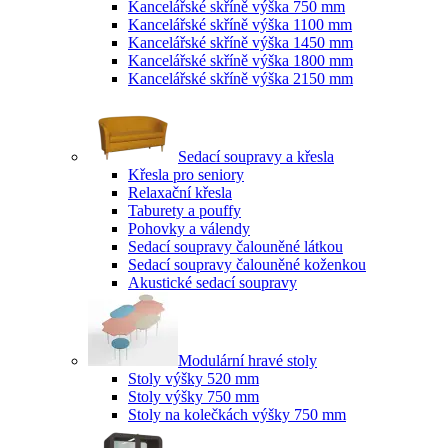
Kancelářské skříně výška 750 mm
Kancelářské skříně výška 1100 mm
Kancelářské skříně výška 1450 mm
Kancelářské skříně výška 1800 mm
Kancelářské skříně výška 2150 mm
Sedací soupravy a křesla
Křesla pro seniory
Relaxační křesla
Taburety a pouffy
Pohovky a válendy
Sedací soupravy čalouněné látkou
Sedací soupravy čalouněné koženkou
Akustické sedací soupravy
Modulární hravé stoly
Stoly výšky 520 mm
Stoly výšky 750 mm
Stoly na kolečkách výšky 750 mm