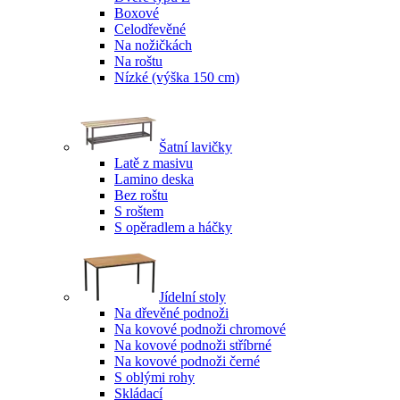
Boxové
Celodřevěné
Na nožičkách
Na roštu
Nízké (výška 150 cm)
Šatní lavičky
Latě z masivu
Lamino deska
Bez roštu
S roštem
S opěradlem a háčky
Jídelní stoly
Na dřevěné podnoži
Na kovové podnoži chromové
Na kovové podnoži stříbrné
Na kovové podnoži černé
S oblými rohy
Skládací