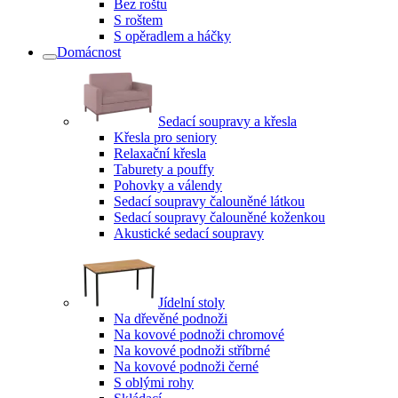
Bez roštu
S roštem
S opěradlem a háčky
Domácnost
Sedací soupravy a křesla
Křesla pro seniory
Relaxační křesla
Taburety a pouffy
Pohovky a válendy
Sedací soupravy čalouněné látkou
Sedací soupravy čalouněné koženkou
Akustické sedací soupravy
Jídelní stoly
Na dřevěné podnoži
Na kovové podnoži chromové
Na kovové podnoži stříbrné
Na kovové podnoži černé
S oblými rohy