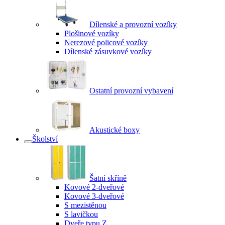
Dílenské a provozní vozíky
Plošinové vozíky
Nerezové policové vozíky
Dílenské zásuvkové vozíky
Ostatní provozní vybavení
Akustické boxy
Školství
Šatní skříně
Kovové 2-dveřové
Kovové 3-dveřové
S mezistěnou
S lavičkou
Dveře typu Z