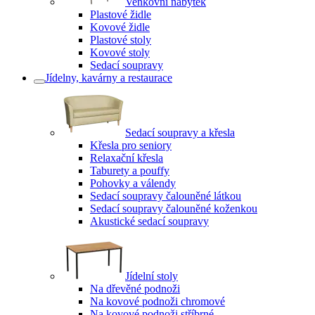
Venkovní nábytek
Plastové židle
Kovové židle
Plastové stoly
Kovové stoly
Sedací soupravy
Jídelny, kavárny a restaurace
Sedací soupravy a křesla
Křesla pro seniory
Relaxační křesla
Taburety a pouffy
Pohovky a válendy
Sedací soupravy čalouněné látkou
Sedací soupravy čalouněné koženkou
Akustické sedací soupravy
Jídelní stoly
Na dřevěné podnoži
Na kovové podnoži chromové
Na kovové podnoži stříbrné