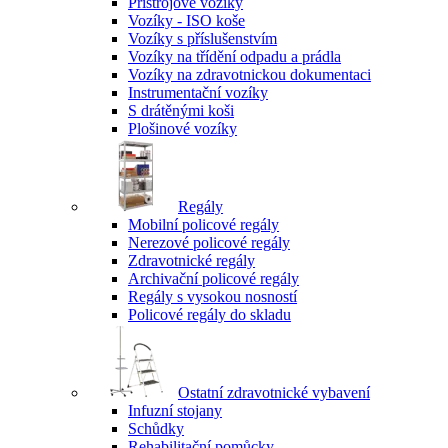
Přístrojové vozíky
Vozíky - ISO koše
Vozíky s příslušenstvím
Vozíky na třídění odpadu a prádla
Vozíky na zdravotnickou dokumentaci
Instrumentační vozíky
S drátěnými koši
Plošinové vozíky
Regály
Mobilní policové regály
Nerezové policové regály
Zdravotnické regály
Archivační policové regály
Regály s vysokou nosností
Policové regály do skladu
Ostatní zdravotnické vybavení
Infuzní stojany
Schůdky
Rehabilitační pomůcky