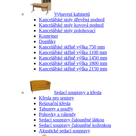
Vybavení kabinetů
Kancelářské stoly dřevěná podnož
Kancelářské stoly kovová podnož
Kancelářské stoly polohovací
Kontejner
Doplňky
Kancelářské skříně výška 750 mm
Kancelářské skříně výška 1100 mm
Kancelářské skříně výška 1450 mm
Kancelářské skříně výška 1800 mm
Kancelářské skříně výška 2150 mm
Sedací soupravy a křesla
Křesla pro seniory
Relaxační křesla
Taburety a pouffy
Pohovky a válendy
Sedací soupravy čalouněné látkou
Sedací soupravy čalouněné koženkou
Akustické sedací soupravy