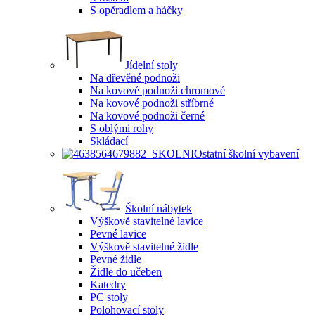
S opěradlem a háčky
Jídelní stoly
Na dřevěné podnoži
Na kovové podnoži chromové
Na kovové podnoži stříbrné
Na kovové podnoži černé
S oblými rohy
Skládací
Ostatní školní vybavení
Školní nábytek
Výškově stavitelné lavice
Pevné lavice
Výškově stavitelné židle
Pevné židle
Židle do učeben
Katedry
PC stoly
Polohovací stoly