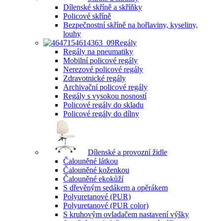
Dílenské skříně a skříňky
Policové skříně
Bezpečnostní skříně na hořlaviny, kyseliny,
louhy
Regály
Regály na pneumatiky
Mobilní policové regály
Nerezové policové regály
Zdravotnické regály
Archivační policové regály
Regály s vysokou nosností
Policové regály do skladu
Policové regály do dílny
Dílenské a provozní židle
Čalouněné látkou
Čalouněné koženkou
Čalouněné ekokůží
S dřevěným sedákem a opěrákem
Polyuretanové (PUR)
Polyuretanové (PUR color)
S kruhovým ovladačem nastavení výšky