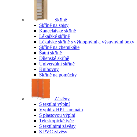
Skříně
Skříně na spisy
Kancelářské skříně
Lékařské skříně
Lékařské skříně s výklopnými a výsuvnými boxy
Skříně na chemikálie
Šatní skříně
Dílenské skříně
Univerzální skříně
Knihovny
Skříně na pomůcky
Zástěny
S textilní výplní
Výplň z HPL laminátu
S plastovou výplní
Teleskopické tyče
S textilními závěsy
S PVC závěsy