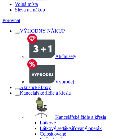
Volná místa
Sleva na nákup
Porovnat
VÝHODNÝ NÁKUP
Akční sety
Výprodej
Akustické boxy
Kancelářské židle a křesla
Kancelářské židle a křesla
Látkové
Látkový sedák/síťovaný opěrák
Celosíťované