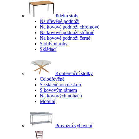
Jídelní stoly
Na dřevěné podnoži
Na kovové podnoži chromové
Na kovové podnoži stříbrné
Na kovové podnoži černé
S oblými rohy
Skládací
Konferenční stolky
Celodřevěné
Se skleněnou deskou
S kovovým rámem
Na kovových nohách
Mobilní
Provozní vybavení