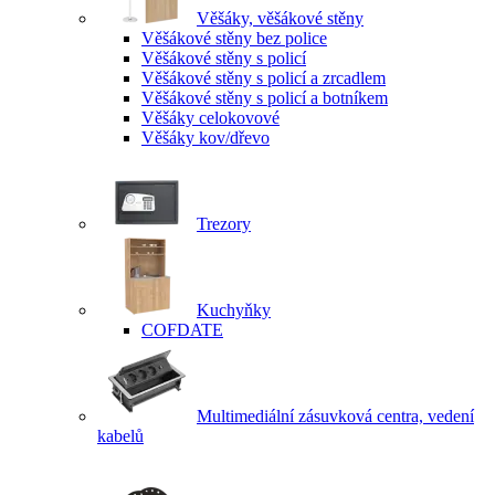
Věšáky, věšákové stěny
Věšákové stěny bez police
Věšákové stěny s policí
Věšákové stěny s policí a zrcadlem
Věšákové stěny s policí a botníkem
Věšáky celokovové
Věšáky kov/dřevo
Trezory
Kuchyňky
COFDATE
Multimediální zásuvková centra, vedení
kabelů