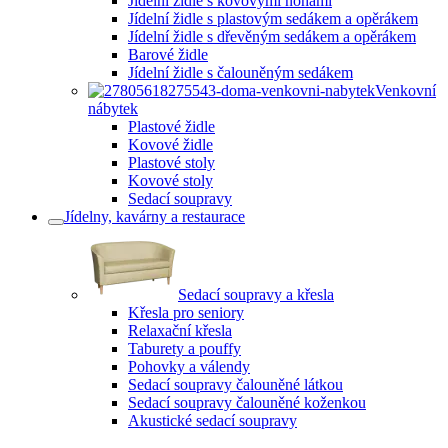
Jídelní židle s kovovými nohami
Jídelní židle s plastovým sedákem a opěrákem
Jídelní židle s dřevěným sedákem a opěrákem
Barové židle
Jídelní židle s čalouněným sedákem
Venkovní
nábytek
Plastové židle
Kovové židle
Plastové stoly
Kovové stoly
Sedací soupravy
Jídelny, kavárny a restaurace
Sedací soupravy a křesla
Křesla pro seniory
Relaxační křesla
Taburety a pouffy
Pohovky a válendy
Sedací soupravy čalouněné látkou
Sedací soupravy čalouněné koženkou
Akustické sedací soupravy