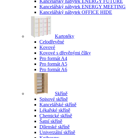
Kancelářský nábytek ENERGY FUTURE
Kancelářský nábytek ENERGY MEETING
Kancelářský nábytek OFFICE HIDE
Kartotéky
Celodřevěné
Kovové
Kovové s dřevěnými čílky
Pro formát A4
Pro formát A5
Pro formát A6
Skříně
Spisové skříně
Kancelářské skříně
Lékařské skříně
Chemické skříně
Šatní skříně
Dílenské skříně
Univerzální skříně
Knihovny