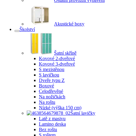
Ostatní provozní vybavení
Akustické boxy
Školství
Šatní skříně
Kovové 2-dveřové
Kovové 3-dveřové
S mezistěnou
S lavičkou
Dveře typu Z
Boxové
Celodřevěné
Na nožičkách
Na roštu
Nízké (výška 150 cm)
Šatní lavičky
Latě z masivu
Lamino deska
Bez roštu
S roštem