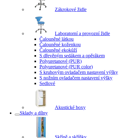
Zákrokové židle
Laboratorní a provozní židle
Čalouněné látkou
Čalouněné koženkou
Čalouněné ekokůží
S dřevěným sedákem a opěrákem
Polyuretanové (PUR)
Polyuretanové (PUR color)
S kruhovým ovladačem nastavení výšky
S nožním ovladačem nastavení výšky
Sedlové
Akustické boxy
Sklady a dílny
Skříně a skříňky