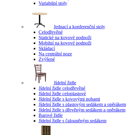
Variabilní stoly
Jednací a konferenční stoly
Celodřevěné
Statické na kovové podnoži
Mobilní na kovové podnoži
Skládací
Na centrální noze
Zvýšené
Jídelní židle
Jídelní židle celodřevěné
Jídelní židle celoplastové
Jídelní židle s kovovými nohami
Jídelní židle s plastovým sedákem a opěrákem
Jídelní židle s dřevěným sedákem a opěrákem
Barové židle
Jídelní židle s čalouněným sedákem