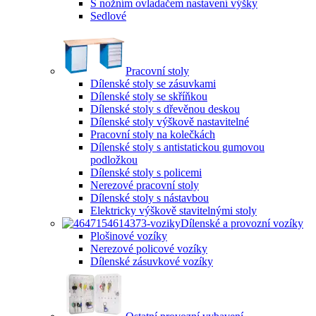
S nožním ovladačem nastavení výšky
Sedlové
Pracovní stoly
Dílenské stoly se zásuvkami
Dílenské stoly se skříňkou
Dílenské stoly s dřevěnou deskou
Dílenské stoly výškově nastavitelné
Pracovní stoly na kolečkách
Dílenské stoly s antistatickou gumovou
podložkou
Dílenské stoly s policemi
Nerezové pracovní stoly
Dílenské stoly s nástavbou
Elektricky výškově stavitelnými stoly
Dílenské a provozní vozíky
Plošinové vozíky
Nerezové policové vozíky
Dílenské zásuvkové vozíky