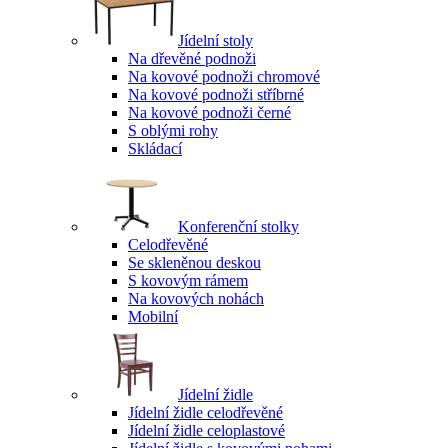
Jídelní stoly
Na dřevěné podnoži
Na kovové podnoži chromové
Na kovové podnoži stříbrné
Na kovové podnoži černé
S oblými rohy
Skládací
Konferenční stolky
Celodřevěné
Se skleněnou deskou
S kovovým rámem
Na kovových nohách
Mobilní
Jídelní židle
Jídelní židle celodřevěné
Jídelní židle celoplastové