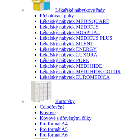
Lékařské nábytkové řady
Přebalovací pulty
Lékařský nábytek MEDISQUARE
Lékařský nábytek MEDICUS
Lékařský nábytek HOSPITAL
Lékařský nábytek MEDICUS PLUS
Lékařský nábytek SILENT
Lékařský nábytek ENERGY
Lékařský nábytek LUXORA
Lékařský nábytek PURE
Lékařský nábytek MEDI HIDE
Lékařský nábytek MEDI HIDE COLOR
Lékařský nábytek EUROMEDICA
Kartotéky
Celodřevěné
Kovové
Kovové s dřevěnými čílky
Pro formát A4
Pro formát A5
Pro formát A6