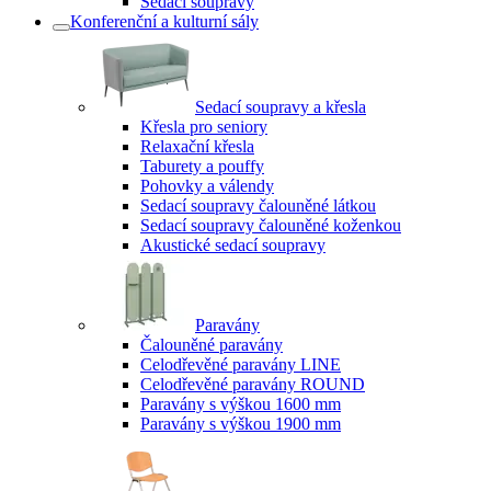
Sedací soupravy
Konferenční a kulturní sály
Sedací soupravy a křesla
Křesla pro seniory
Relaxační křesla
Taburety a pouffy
Pohovky a válendy
Sedací soupravy čalouněné látkou
Sedací soupravy čalouněné koženkou
Akustické sedací soupravy
Paravány
Čalouněné paravány
Celodřevěné paravány LINE
Celodřevěné paravány ROUND
Paravány s výškou 1600 mm
Paravány s výškou 1900 mm