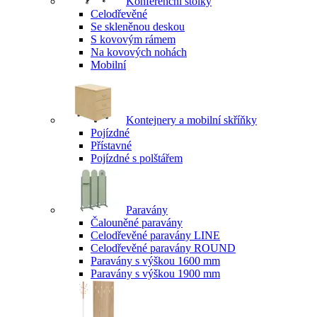
Konferenční stolky
Celodřevěné
Se skleněnou deskou
S kovovým rámem
Na kovových nohách
Mobilní
Kontejnery a mobilní skříňky
Pojízdné
Přístavné
Pojízdné s polštářem
Paravány
Čalouněné paravány
Celodřevěné paravány LINE
Celodřevěné paravány ROUND
Paravány s výškou 1600 mm
Paravány s výškou 1900 mm