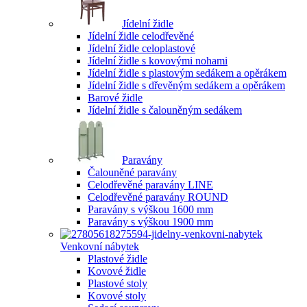
Jídelní židle
Jídelní židle celodřevěné
Jídelní židle celoplastové
Jídelní židle s kovovými nohami
Jídelní židle s plastovým sedákem a opěrákem
Jídelní židle s dřevěným sedákem a opěrákem
Barové židle
Jídelní židle s čalouněným sedákem
Paravány
Čalouněné paravány
Celodřevěné paravány LINE
Celodřevěné paravány ROUND
Paravány s výškou 1600 mm
Paravány s výškou 1900 mm
Venkovní nábytek
Plastové židle
Kovové židle
Plastové stoly
Kovové stoly