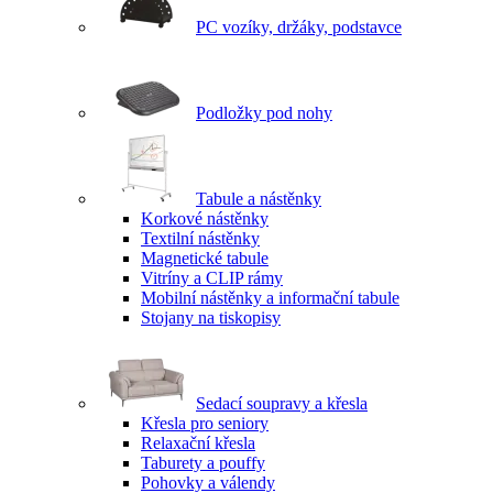
PC vozíky, držáky, podstavce
Podložky pod nohy
Tabule a nástěnky
Korkové nástěnky
Textilní nástěnky
Magnetické tabule
Vitríny a CLIP rámy
Mobilní nástěnky a informační tabule
Stojany na tiskopisy
Sedací soupravy a křesla
Křesla pro seniory
Relaxační křesla
Taburety a pouffy
Pohovky a válendy