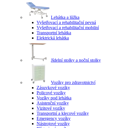
Lehátka a lůžka
Vyšetřovací a rehabilitační pevná
Vyšetřovací a rehabilitační mobilní
Transportní lehátka
Elektrická lehátka
Jídelní stolky a noční stolky
Vozíky pro zdravotnictví
Zásuvkové vozíky
Policové vozíky
Vozíky pod lehátka
Asistenční vozíky
Vizitové vozíky
Transportní a klecové vozíky
Emergency vozíky
Nástrojové vozíky