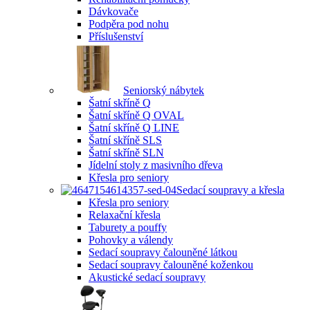
Dávkovače
Podpěra pod nohu
Příslušenství
Seniorský nábytek
Šatní skříně Q
Šatní skříně Q OVAL
Šatní skříně Q LINE
Šatní skříně SLS
Šatní skříně SLN
Jídelní stoly z masivního dřeva
Křesla pro seniory
Sedací soupravy a křesla
Křesla pro seniory
Relaxační křesla
Taburety a pouffy
Pohovky a válendy
Sedací soupravy čalouněné látkou
Sedací soupravy čalouněné koženkou
Akustické sedací soupravy