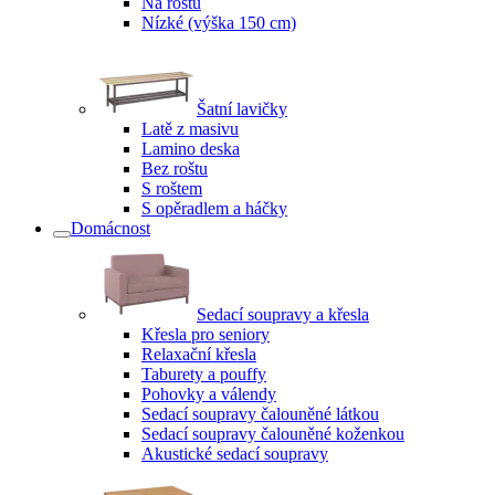
Na roštu
Nízké (výška 150 cm)
Šatní lavičky
Latě z masivu
Lamino deska
Bez roštu
S roštem
S opěradlem a háčky
Domácnost
Sedací soupravy a křesla
Křesla pro seniory
Relaxační křesla
Taburety a pouffy
Pohovky a válendy
Sedací soupravy čalouněné látkou
Sedací soupravy čalouněné koženkou
Akustické sedací soupravy