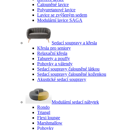
Čalouněné lavice
Polyuretanové lavice
Lavice se zvýšeným sedem
Modulární lavice SAGA
Sedací soupravy a křesla
Křesla pro seniory
Relaxační křesla
Taburety a pouffy
Pohovky a válendy
Sedací soupravy čalouněné látkou
Sedací soupravy čalouněné koženkou
Akustické sedací soupravy
Modulární sedací nábytek
Rondo
Triangl
Flexi lounge
Marshmallow
Pohovky