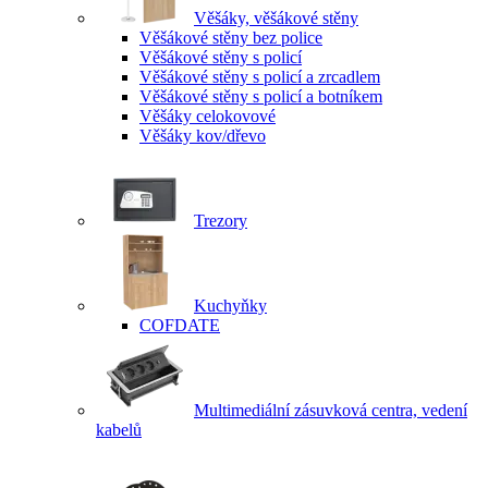
Věšáky, věšákové stěny
Věšákové stěny bez police
Věšákové stěny s policí
Věšákové stěny s policí a zrcadlem
Věšákové stěny s policí a botníkem
Věšáky celokovové
Věšáky kov/dřevo
Trezory
Kuchyňky
COFDATE
Multimediální zásuvková centra, vedení
kabelů