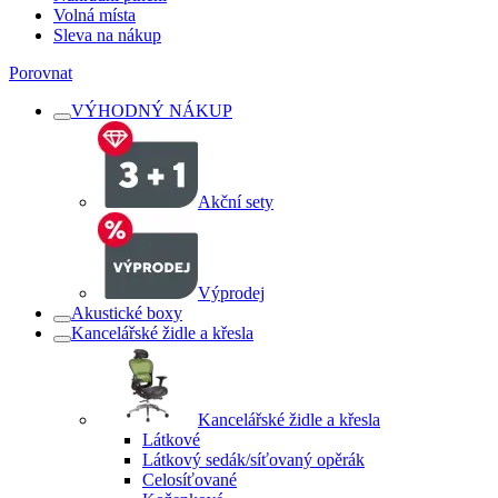
Volná místa
Sleva na nákup
Porovnat
VÝHODNÝ NÁKUP
Akční sety
Výprodej
Akustické boxy
Kancelářské židle a křesla
Kancelářské židle a křesla
Látkové
Látkový sedák/síťovaný opěrák
Celosíťované