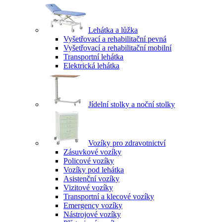
Lehátka a lůžka
Vyšetřovací a rehabilitační pevná
Vyšetřovací a rehabilitační mobilní
Transportní lehátka
Elektrická lehátka
Jídelní stolky a noční stolky
Vozíky pro zdravotnictví
Zásuvkové vozíky
Policové vozíky
Vozíky pod lehátka
Asistenční vozíky
Vizitové vozíky
Transportní a klecové vozíky
Emergency vozíky
Nástrojové vozíky