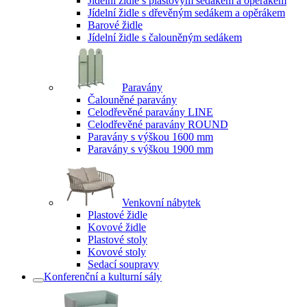
Jídelní židle s plastovým sedákem a opěrákem
Jídelní židle s dřevěným sedákem a opěrákem
Barové židle
Jídelní židle s čalouněným sedákem
Paravány
Čalouněné paravány
Celodřevěné paravány LINE
Celodřevěné paravány ROUND
Paravány s výškou 1600 mm
Paravány s výškou 1900 mm
Venkovní nábytek
Plastové židle
Kovové židle
Plastové stoly
Kovové stoly
Sedací soupravy
Konferenční a kulturní sály