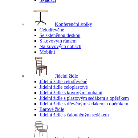
Skládací
Konferenční stolky
Celodřevěné
Se skleněnou deskou
S kovovým rámem
Na kovových nohách
Mobilní
Jídelní židle
Jídelní židle celodřevěné
Jídelní židle celoplastové
Jídelní židle s kovovými nohami
Jídelní židle s plastovým sedákem a opěrákem
Jídelní židle s dřevěným sedákem a opěrákem
Barové židle
Jídelní židle s čalouněným sedákem