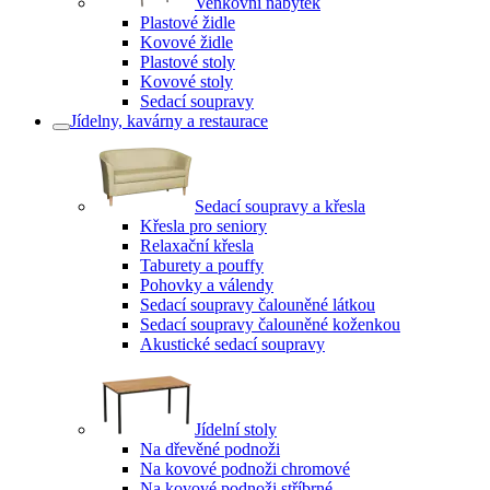
Venkovní nábytek
Plastové židle
Kovové židle
Plastové stoly
Kovové stoly
Sedací soupravy
Jídelny, kavárny a restaurace
Sedací soupravy a křesla
Křesla pro seniory
Relaxační křesla
Taburety a pouffy
Pohovky a válendy
Sedací soupravy čalouněné látkou
Sedací soupravy čalouněné koženkou
Akustické sedací soupravy
Jídelní stoly
Na dřevěné podnoži
Na kovové podnoži chromové
Na kovové podnoži stříbrné