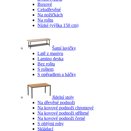
Boxové
Celodřevěné
Na nožičkách
Na roštu
Nízké (výška 150 cm)
Šatní lavičky
Latě z masivu
Lamino deska
Bez roštu
S roštem
S opěradlem a háčky
Jídelní stoly
Na dřevěné podnoži
Na kovové podnoži chromové
Na kovové podnoži stříbrné
Na kovové podnoži černé
S oblými rohy
Skládací