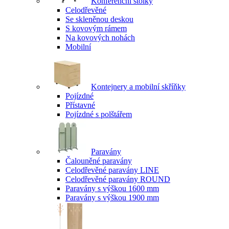
Konferenční stolky
Celodřevěné
Se skleněnou deskou
S kovovým rámem
Na kovových nohách
Mobilní
Kontejnery a mobilní skříňky
Pojízdné
Přístavné
Pojízdné s polštářem
Paravány
Čalouněné paravány
Celodřevěné paravány LINE
Celodřevěné paravány ROUND
Paravány s výškou 1600 mm
Paravány s výškou 1900 mm