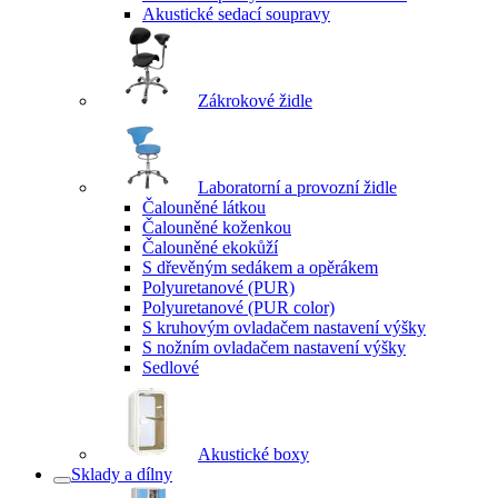
Akustické sedací soupravy
Zákrokové židle
Laboratorní a provozní židle
Čalouněné látkou
Čalouněné koženkou
Čalouněné ekokůží
S dřevěným sedákem a opěrákem
Polyuretanové (PUR)
Polyuretanové (PUR color)
S kruhovým ovladačem nastavení výšky
S nožním ovladačem nastavení výšky
Sedlové
Akustické boxy
Sklady a dílny