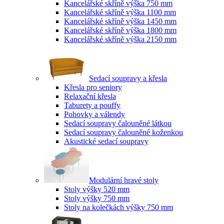
Kancelářské skříně výška 750 mm
Kancelářské skříně výška 1100 mm
Kancelářské skříně výška 1450 mm
Kancelářské skříně výška 1800 mm
Kancelářské skříně výška 2150 mm
Sedací soupravy a křesla
Křesla pro seniory
Relaxační křesla
Taburety a pouffy
Pohovky a válendy
Sedací soupravy čalouněné látkou
Sedací soupravy čalouněné koženkou
Akustické sedací soupravy
Modulární hravé stoly
Stoly výšky 520 mm
Stoly výšky 750 mm
Stoly na kolečkách výšky 750 mm