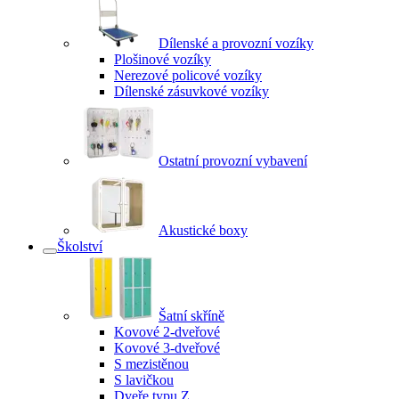
Dílenské a provozní vozíky
Plošinové vozíky
Nerezové policové vozíky
Dílenské zásuvkové vozíky
Ostatní provozní vybavení
Akustické boxy
Školství
Šatní skříně
Kovové 2-dveřové
Kovové 3-dveřové
S mezistěnou
S lavičkou
Dveře typu Z