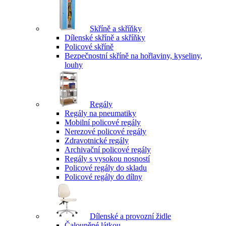
Skříně a skříňky
Dílenské skříně a skříňky
Policové skříně
Bezpečnostní skříně na hořlaviny, kyseliny,
louhy
Regály
Regály na pneumatiky
Mobilní policové regály
Nerezové policové regály
Zdravotnické regály
Archivační policové regály
Regály s vysokou nosností
Policové regály do skladu
Policové regály do dílny
Dílenské a provozní židle
Čalouněné látkou