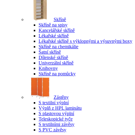
Skříně
Skříně na spisy
Kancelářské skříně
Lékařské skříně
Lékařské skříně s výklopnými a výsuvnými boxy
Skříně na chemikálie
Šatní skříně
Dílenské skříně
Univerzální skříně
Knihovny
Skříně na pomůcky
Zástěny
S textilní výplní
Výplň z HPL laminátu
S plastovou výplní
Teleskopické tyče
S textilními závěsy
S PVC závěsy