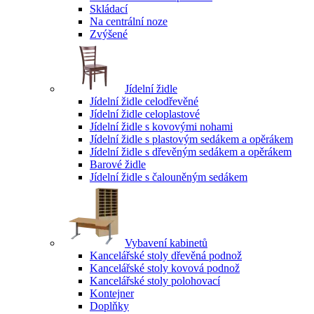
Skládací
Na centrální noze
Zvýšené
Jídelní židle
Jídelní židle celodřevěné
Jídelní židle celoplastové
Jídelní židle s kovovými nohami
Jídelní židle s plastovým sedákem a opěrákem
Jídelní židle s dřevěným sedákem a opěrákem
Barové židle
Jídelní židle s čalouněným sedákem
Vybavení kabinetů
Kancelářské stoly dřevěná podnož
Kancelářské stoly kovová podnož
Kancelářské stoly polohovací
Kontejner
Doplňky