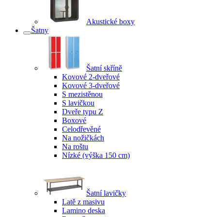
Akustické boxy
Šatny
Šatní skříně
Kovové 2-dveřové
Kovové 3-dveřové
S mezistěnou
S lavičkou
Dveře typu Z
Boxové
Celodřevěné
Na nožičkách
Na roštu
Nízké (výška 150 cm)
Šatní lavičky
Latě z masivu
Lamino deska