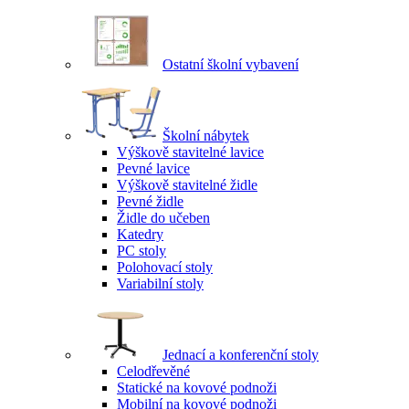
Ostatní školní vybavení
Školní nábytek
Výškově stavitelné lavice
Pevné lavice
Výškově stavitelné židle
Pevné židle
Židle do učeben
Katedry
PC stoly
Polohovací stoly
Variabilní stoly
Jednací a konferenční stoly
Celodřevěné
Statické na kovové podnoži
Mobilní na kovové podnoži