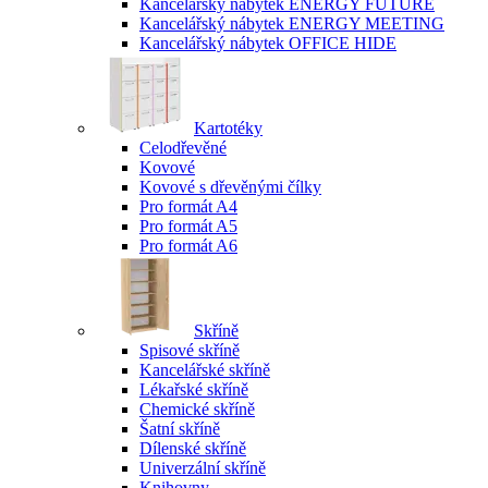
Kancelářský nábytek ENERGY FUTURE
Kancelářský nábytek ENERGY MEETING
Kancelářský nábytek OFFICE HIDE
Kartotéky
Celodřevěné
Kovové
Kovové s dřevěnými čílky
Pro formát A4
Pro formát A5
Pro formát A6
Skříně
Spisové skříně
Kancelářské skříně
Lékařské skříně
Chemické skříně
Šatní skříně
Dílenské skříně
Univerzální skříně
Knihovny