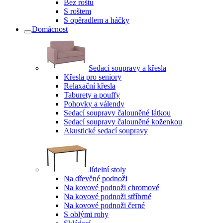
Bez roštu
S roštem
S opěradlem a háčky
Domácnost
Sedací soupravy a křesla
Křesla pro seniory
Relaxační křesla
Taburety a pouffy
Pohovky a válendy
Sedací soupravy čalouněné látkou
Sedací soupravy čalouněné koženkou
Akustické sedací soupravy
Jídelní stoly
Na dřevěné podnoži
Na kovové podnoži chromové
Na kovové podnoži stříbrné
Na kovové podnoži černé
S oblými rohy