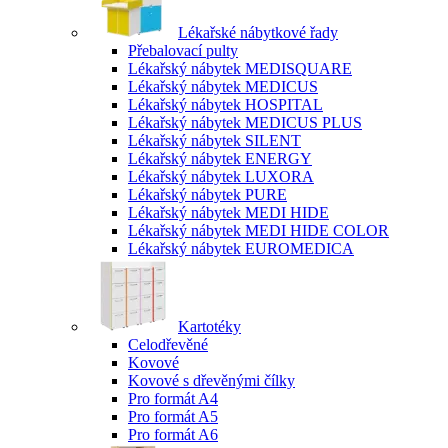
Lékařské nábytkové řady
Přebalovací pulty
Lékařský nábytek MEDISQUARE
Lékařský nábytek MEDICUS
Lékařský nábytek HOSPITAL
Lékařský nábytek MEDICUS PLUS
Lékařský nábytek SILENT
Lékařský nábytek ENERGY
Lékařský nábytek LUXORA
Lékařský nábytek PURE
Lékařský nábytek MEDI HIDE
Lékařský nábytek MEDI HIDE COLOR
Lékařský nábytek EUROMEDICA
Kartotéky
Celodřevěné
Kovové
Kovové s dřevěnými čílky
Pro formát A4
Pro formát A5
Pro formát A6