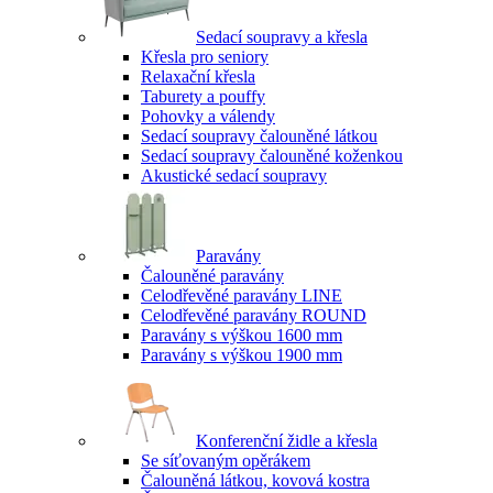
Sedací soupravy a křesla
Křesla pro seniory
Relaxační křesla
Taburety a pouffy
Pohovky a válendy
Sedací soupravy čalouněné látkou
Sedací soupravy čalouněné koženkou
Akustické sedací soupravy
Paravány
Čalouněné paravány
Celodřevěné paravány LINE
Celodřevěné paravány ROUND
Paravány s výškou 1600 mm
Paravány s výškou 1900 mm
Konferenční židle a křesla
Se síťovaným opěrákem
Čalouněná látkou, kovová kostra