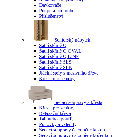
Dávkovače
Podpěra pod nohu
Příslušenství
Seniorský nábytek
Šatní skříně Q
Šatní skříně Q OVAL
Šatní skříně Q LINE
Šatní skříně SLS
Šatní skříně SLN
Jídelní stoly z masivního dřeva
Křesla pro seniory
Sedací soupravy a křesla
Křesla pro seniory
Relaxační křesla
Taburety a pouffy
Pohovky a válendy
Sedací soupravy čalouněné látkou
Sedací soupravy čalouněné koženkou