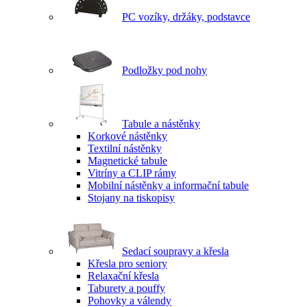
PC vozíky, držáky, podstavce
Podložky pod nohy
Tabule a nástěnky
Korkové nástěnky
Textilní nástěnky
Magnetické tabule
Vitríny a CLIP rámy
Mobilní nástěnky a informační tabule
Stojany na tiskopisy
Sedací soupravy a křesla
Křesla pro seniory
Relaxační křesla
Taburety a pouffy
Pohovky a válendy