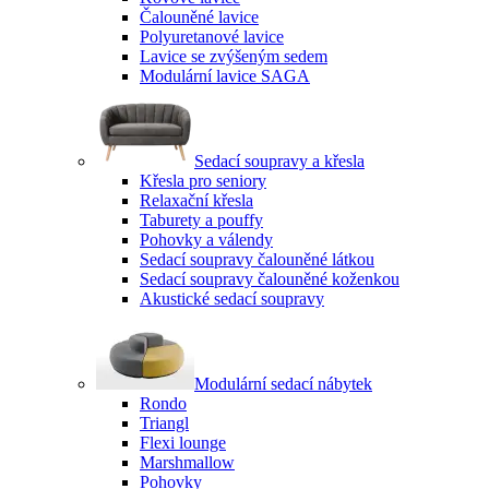
Čalouněné lavice
Polyuretanové lavice
Lavice se zvýšeným sedem
Modulární lavice SAGA
Sedací soupravy a křesla
Křesla pro seniory
Relaxační křesla
Taburety a pouffy
Pohovky a válendy
Sedací soupravy čalouněné látkou
Sedací soupravy čalouněné koženkou
Akustické sedací soupravy
Modulární sedací nábytek
Rondo
Triangl
Flexi lounge
Marshmallow
Pohovky