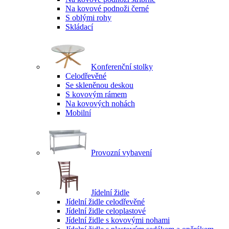
Na kovové podnoži černé
S oblými rohy
Skládací
Konferenční stolky
Celodřevěné
Se skleněnou deskou
S kovovým rámem
Na kovových nohách
Mobilní
Provozní vybavení
Jídelní židle
Jídelní židle celodřevěné
Jídelní židle celoplastové
Jídelní židle s kovovými nohami