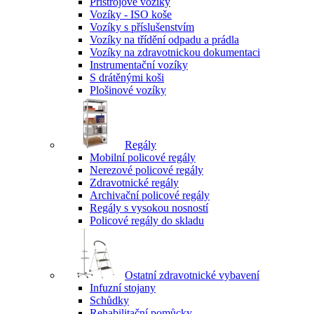
Přístrojové vozíky
Vozíky - ISO koše
Vozíky s příslušenstvím
Vozíky na třídění odpadu a prádla
Vozíky na zdravotnickou dokumentaci
Instrumentační vozíky
S drátěnými koši
Plošinové vozíky
Regály
Mobilní policové regály
Nerezové policové regály
Zdravotnické regály
Archivační policové regály
Regály s vysokou nosností
Policové regály do skladu
Ostatní zdravotnické vybavení
Infuzní stojany
Schůdky
Rehabilitační pomůcky