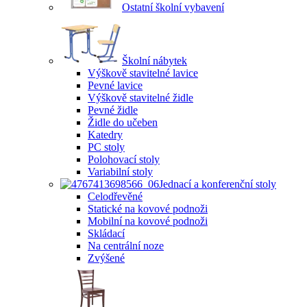
Ostatní školní vybavení
Školní nábytek
Výškově stavitelné lavice
Pevné lavice
Výškově stavitelné židle
Pevné židle
Židle do učeben
Katedry
PC stoly
Polohovací stoly
Variabilní stoly
Jednací a konferenční stoly
Celodřevěné
Statické na kovové podnoži
Mobilní na kovové podnoži
Skládací
Na centrální noze
Zvýšené