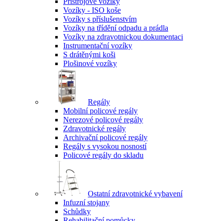
Přístrojové vozíky
Vozíky - ISO koše
Vozíky s příslušenstvím
Vozíky na třídění odpadu a prádla
Vozíky na zdravotnickou dokumentaci
Instrumentační vozíky
S drátěnými koši
Plošinové vozíky
Regály
Mobilní policové regály
Nerezové policové regály
Zdravotnické regály
Archivační policové regály
Regály s vysokou nosností
Policové regály do skladu
Ostatní zdravotnické vybavení
Infuzní stojany
Schůdky
Rehabilitační pomůcky