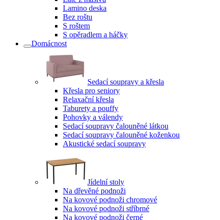
Lamino deska
Bez roštu
S roštem
S opěradlem a háčky
Domácnost
Sedací soupravy a křesla
Křesla pro seniory
Relaxační křesla
Taburety a pouffy
Pohovky a válendy
Sedací soupravy čalouněné látkou
Sedací soupravy čalouněné koženkou
Akustické sedací soupravy
Jídelní stoly
Na dřevěné podnoži
Na kovové podnoži chromové
Na kovové podnoži stříbrné
Na kovové podnoži černé