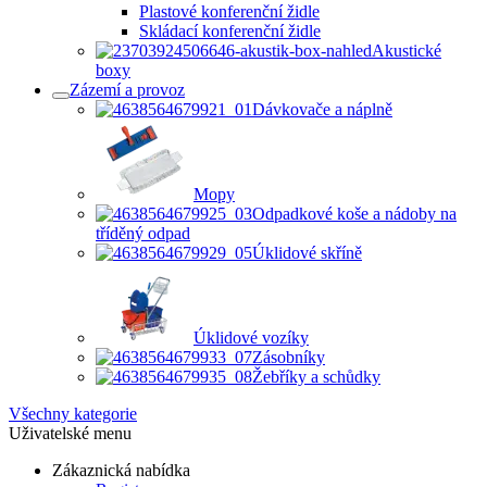
Plastové konferenční židle
Skládací konferenční židle
Akustické
boxy
Zázemí a provoz
Dávkovače a náplně
Mopy
Odpadkové koše a nádoby na
tříděný odpad
Úklidové skříně
Úklidové vozíky
Zásobníky
Žebříky a schůdky
Všechny kategorie
Uživatelské menu
Zákaznická nabídka