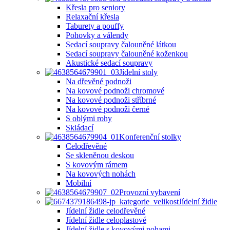
Křesla pro seniory
Relaxační křesla
Taburety a pouffy
Pohovky a válendy
Sedací soupravy čalouněné látkou
Sedací soupravy čalouněné koženkou
Akustické sedací soupravy
Jídelní stoly
Na dřevěné podnoži
Na kovové podnoži chromové
Na kovové podnoži stříbrné
Na kovové podnoži černé
S oblými rohy
Skládací
Konferenční stolky
Celodřevěné
Se skleněnou deskou
S kovovým rámem
Na kovových nohách
Mobilní
Provozní vybavení
Jídelní židle
Jídelní židle celodřevěné
Jídelní židle celoplastové
Jídelní židle s kovovými nohami