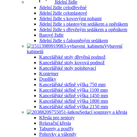
Jídelní židle
Jídelní židle celodřevěné
Jídelní židle celoplastové
Jídelní židle s kovovými nohami
Jídelní židle s plastovým sedákem a opěrákem
Jídelní židle s dřevěným sedákem a opěrákem
Barové židle
Jídelní židle s čalouněným sedákem
Vybavení
kabinetů
Kancelářské stoly dřevěná podnož
Kancelářské stoly kovová podnož
Kancelářské stoly polohovací
Kontejner
Doplňky
Kancelářské skříně výška 750 mm
Kancelářské skříně výška 1100 mm
Kancelářské skříně výška 1450 mm
Kancelářské skříně výška 1800 mm
Kancelářské skříně výška 2150 mm
Sedací soupravy a křesla
Křesla pro seniory
Relaxační křesla
Taburety a pouffy
Pohovky a válendy