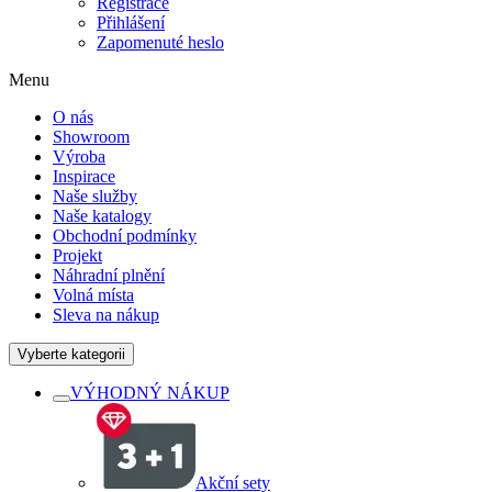
Registrace
Přihlášení
Zapomenuté heslo
Menu
O nás
Showroom
Výroba
Inspirace
Naše služby
Naše katalogy
Obchodní podmínky
Projekt
Náhradní plnění
Volná místa
Sleva na nákup
Vyberte kategorii
VÝHODNÝ NÁKUP
Akční sety