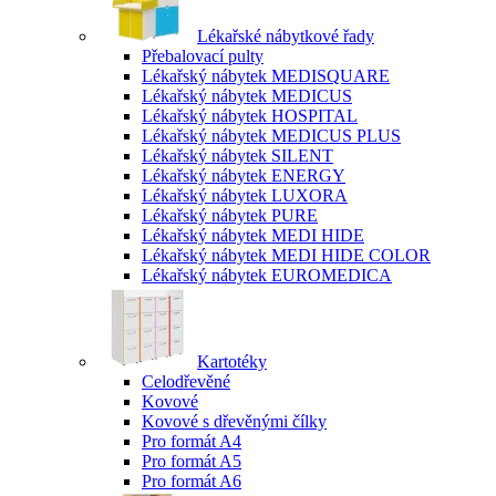
Lékařské nábytkové řady
Přebalovací pulty
Lékařský nábytek MEDISQUARE
Lékařský nábytek MEDICUS
Lékařský nábytek HOSPITAL
Lékařský nábytek MEDICUS PLUS
Lékařský nábytek SILENT
Lékařský nábytek ENERGY
Lékařský nábytek LUXORA
Lékařský nábytek PURE
Lékařský nábytek MEDI HIDE
Lékařský nábytek MEDI HIDE COLOR
Lékařský nábytek EUROMEDICA
Kartotéky
Celodřevěné
Kovové
Kovové s dřevěnými čílky
Pro formát A4
Pro formát A5
Pro formát A6