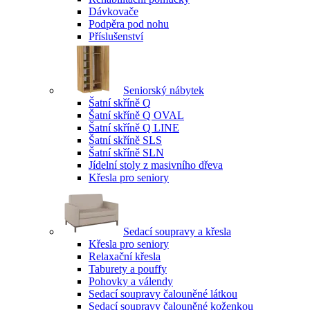
Dávkovače
Podpěra pod nohu
Příslušenství
Seniorský nábytek
Šatní skříně Q
Šatní skříně Q OVAL
Šatní skříně Q LINE
Šatní skříně SLS
Šatní skříně SLN
Jídelní stoly z masivního dřeva
Křesla pro seniory
Sedací soupravy a křesla
Křesla pro seniory
Relaxační křesla
Taburety a pouffy
Pohovky a válendy
Sedací soupravy čalouněné látkou
Sedací soupravy čalouněné koženkou