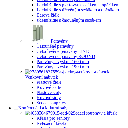
Jídelní židle s plastovým sedákem a opěrákem
Jídelní židle s dřevěným sedákem a opěrákem
Barové židle
Jídelní židle s čalouněným sedákem
Paravány
Čalouněné paravány
Celodřevěné paravány LINE
Celodřevěné paravány ROUND
Paravány s výškou 1600 mm
Paravány s výškou 1900 mm
Venkovní nábytek
Plastové židle
Kovové židle
Plastové stoly
Kovové stoly
Sedací soupravy
Konferenční a kulturní sály
Sedací soupravy a křesla
Křesla pro seniory
Relaxační křesla