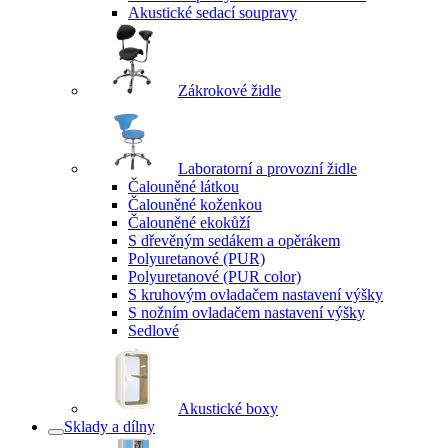
Akustické sedací soupravy
Zákrokové židle
Laboratorní a provozní židle
Čalouněné látkou
Čalouněné koženkou
Čalouněné ekokůží
S dřevěným sedákem a opěrákem
Polyuretanové (PUR)
Polyuretanové (PUR color)
S kruhovým ovladačem nastavení výšky
S nožním ovladačem nastavení výšky
Sedlové
Akustické boxy
Sklady a dílny