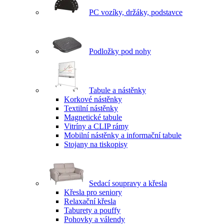
PC vozíky, držáky, podstavce
Podložky pod nohy
Tabule a nástěnky
Korkové nástěnky
Textilní nástěnky
Magnetické tabule
Vitríny a CLIP rámy
Mobilní nástěnky a informační tabule
Stojany na tiskopisy
Sedací soupravy a křesla
Křesla pro seniory
Relaxační křesla
Taburety a pouffy
Pohovky a válendy