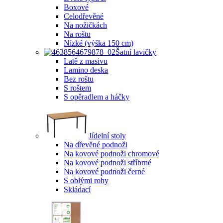
Boxové
Celodřevěné
Na nožičkách
Na roštu
Nízké (výška 150 cm)
Šatní lavičky
Latě z masivu
Lamino deska
Bez roštu
S roštem
S opěradlem a háčky
Jídelní stoly
Na dřevěné podnoži
Na kovové podnoži chromové
Na kovové podnoži stříbrné
Na kovové podnoži černé
S oblými rohy
Skládací