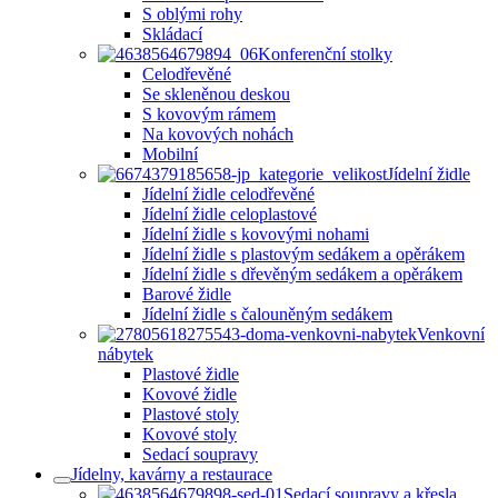
S oblými rohy
Skládací
Konferenční stolky
Celodřevěné
Se skleněnou deskou
S kovovým rámem
Na kovových nohách
Mobilní
Jídelní židle
Jídelní židle celodřevěné
Jídelní židle celoplastové
Jídelní židle s kovovými nohami
Jídelní židle s plastovým sedákem a opěrákem
Jídelní židle s dřevěným sedákem a opěrákem
Barové židle
Jídelní židle s čalouněným sedákem
Venkovní
nábytek
Plastové židle
Kovové židle
Plastové stoly
Kovové stoly
Sedací soupravy
Jídelny, kavárny a restaurace
Sedací soupravy a křesla