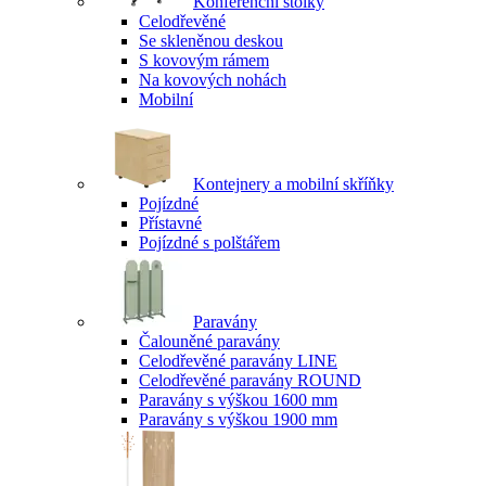
Konferenční stolky
Celodřevěné
Se skleněnou deskou
S kovovým rámem
Na kovových nohách
Mobilní
Kontejnery a mobilní skříňky
Pojízdné
Přístavné
Pojízdné s polštářem
Paravány
Čalouněné paravány
Celodřevěné paravány LINE
Celodřevěné paravány ROUND
Paravány s výškou 1600 mm
Paravány s výškou 1900 mm