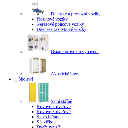
Dílenské a provozní vozíky
Plošinové vozíky
Nerezové policové vozíky
Dílenské zásuvkové vozíky
Ostatní provozní vybavení
Akustické boxy
Školství
Šatní skříně
Kovové 2-dveřové
Kovové 3-dveřové
S mezistěnou
S lavičkou
Dveře typu Z