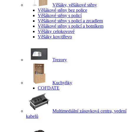
Věšáky, věšákové stěny
Věšákové stěny bez police
Věšákové stěny s policí
Věšákové stěny s policí a zrcadlem
Věšákové stěny s policí a botníkem
Věšáky celokovové
Věšáky kov/dřevo
Trezory
Kuchyňky
COFDATE
Multimediální zásuvková centra, vedení
kabelů