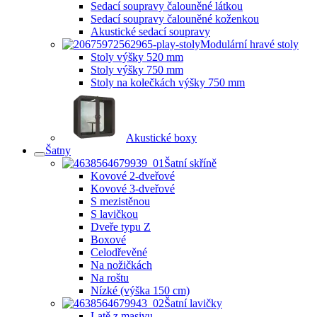
Sedací soupravy čalouněné látkou
Sedací soupravy čalouněné koženkou
Akustické sedací soupravy
Modulární hravé stoly
Stoly výšky 520 mm
Stoly výšky 750 mm
Stoly na kolečkách výšky 750 mm
Akustické boxy
Šatny
Šatní skříně
Kovové 2-dveřové
Kovové 3-dveřové
S mezistěnou
S lavičkou
Dveře typu Z
Boxové
Celodřevěné
Na nožičkách
Na roštu
Nízké (výška 150 cm)
Šatní lavičky
Latě z masivu