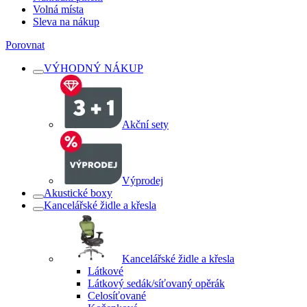
Volná místa
Sleva na nákup
Porovnat
VÝHODNÝ NÁKUP
Akční sety
Výprodej
Akustické boxy
Kancelářské židle a křesla
Kancelářské židle a křesla
Látkové
Látkový sedák/síťovaný opěrák
Celosíťované