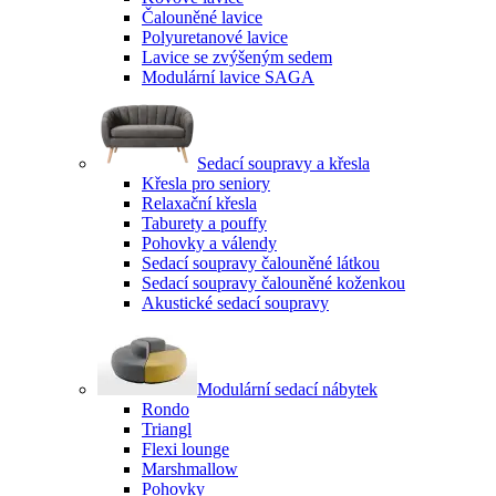
Čalouněné lavice
Polyuretanové lavice
Lavice se zvýšeným sedem
Modulární lavice SAGA
Sedací soupravy a křesla
Křesla pro seniory
Relaxační křesla
Taburety a pouffy
Pohovky a válendy
Sedací soupravy čalouněné látkou
Sedací soupravy čalouněné koženkou
Akustické sedací soupravy
Modulární sedací nábytek
Rondo
Triangl
Flexi lounge
Marshmallow
Pohovky