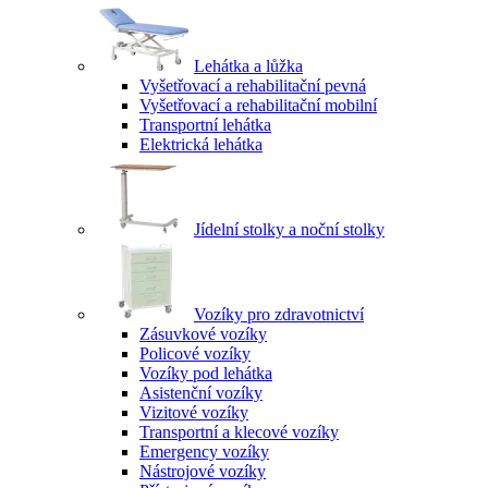
Lehátka a lůžka
Vyšetřovací a rehabilitační pevná
Vyšetřovací a rehabilitační mobilní
Transportní lehátka
Elektrická lehátka
Jídelní stolky a noční stolky
Vozíky pro zdravotnictví
Zásuvkové vozíky
Policové vozíky
Vozíky pod lehátka
Asistenční vozíky
Vizitové vozíky
Transportní a klecové vozíky
Emergency vozíky
Nástrojové vozíky