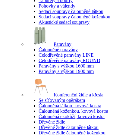
Taburety a pouffy
Pohovky a válendy
Sedací soupravy čalouněné látkou
Sedací soupravy čalouněné koženkou
Akustické sedací soupravy
Paravány
Čalouněné paravány
Celodřevěné paravány LINE
Celodřevěné paravány ROUND
Paravány s výškou 1600 mm
Paravány s výškou 1900 mm
Konferenční židle a křesla
Se síťovaným opěrákem
Čalouněná látkou, kovová kostra
Čalouněná koženkou, kovová kostra
Čalouněná ekokůží, kovová kostra
Dřevěné židle
Dřevěné židle čalouněné látkou
Dřevěné židle čalouněné koženkou