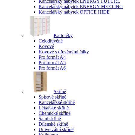
Kancelářský nábytek ENERGY FUTURE
Kancelářský nábytek ENERGY MEETING
Kancelářský nábytek OFFICE HIDE
Kartotéky
Celodřevěné
Kovové
Kovové s dřevěnými čílky
Pro formát A4
Pro formát A5
Pro formát A6
Skříně
Spisové skříně
Kancelářské skříně
Lékařské skříně
Chemické skříně
Šatní skříně
Dílenské skříně
Univerzální skříně
Knihovny