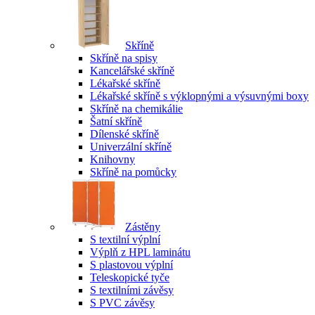
Skříně
Skříně na spisy
Kancelářské skříně
Lékařské skříně
Lékařské skříně s výklopnými a výsuvnými boxy
Skříně na chemikálie
Šatní skříně
Dílenské skříně
Univerzální skříně
Knihovny
Skříně na pomůcky
Zástěny
S textilní výplní
Výplň z HPL laminátu
S plastovou výplní
Teleskopické tyče
S textilními závěsy
S PVC závěsy