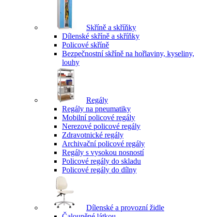
Skříně a skříňky
Dílenské skříně a skříňky
Policové skříně
Bezpečnostní skříně na hořlaviny, kyseliny,
louhy
Regály
Regály na pneumatiky
Mobilní policové regály
Nerezové policové regály
Zdravotnické regály
Archivační policové regály
Regály s vysokou nosností
Policové regály do skladu
Policové regály do dílny
Dílenské a provozní židle
Čalouněné látkou