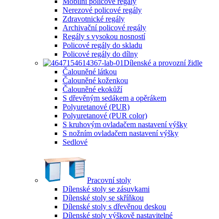
Mobilní policové regály
Nerezové policové regály
Zdravotnické regály
Archivační policové regály
Regály s vysokou nosností
Policové regály do skladu
Policové regály do dílny
Dílenské a provozní židle
Čalouněné látkou
Čalouněné koženkou
Čalouněné ekokůží
S dřevěným sedákem a opěrákem
Polyuretanové (PUR)
Polyuretanové (PUR color)
S kruhovým ovladačem nastavení výšky
S nožním ovladačem nastavení výšky
Sedlové
Pracovní stoly
Dílenské stoly se zásuvkami
Dílenské stoly se skříňkou
Dílenské stoly s dřevěnou deskou
Dílenské stoly výškově nastavitelné