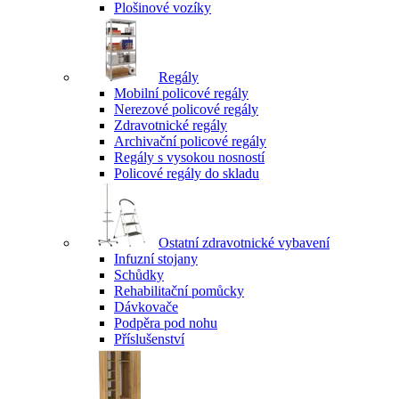
Plošinové vozíky
Regály
Mobilní policové regály
Nerezové policové regály
Zdravotnické regály
Archivační policové regály
Regály s vysokou nosností
Policové regály do skladu
Ostatní zdravotnické vybavení
Infuzní stojany
Schůdky
Rehabilitační pomůcky
Dávkovače
Podpěra pod nohu
Příslušenství