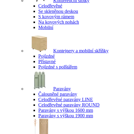
Konferenční stolky
Celodřevěné
Se skleněnou deskou
S kovovým rámem
Na kovových nohách
Mobilní
Kontejnery a mobilní skříňky
Pojízdné
Přístavné
Pojízdné s polštářem
Paravány
Čalouněné paravány
Celodřevěné paravány LINE
Celodřevěné paravány ROUND
Paravány s výškou 1600 mm
Paravány s výškou 1900 mm