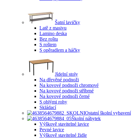
Šatní lavičky
Latě z masivu
Lamino deska
Bez roštu
S roštem
S opěradlem a háčky
Jídelní stoly
Na dřevěné podnoži
Na kovové podnoži chromové
Na kovové podnoži stříbrné
Na kovové podnoži černé
S oblými rohy
Skládací
Ostatní školní vybavení
Školní nábytek
Výškově stavitelné lavice
Pevné lavice
Výškově stavitelné židle