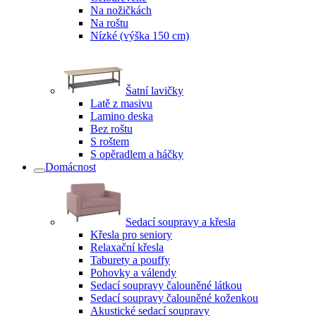
Na nožičkách
Na roštu
Nízké (výška 150 cm)
Šatní lavičky
Latě z masivu
Lamino deska
Bez roštu
S roštem
S opěradlem a háčky
Domácnost
Sedací soupravy a křesla
Křesla pro seniory
Relaxační křesla
Taburety a pouffy
Pohovky a válendy
Sedací soupravy čalouněné látkou
Sedací soupravy čalouněné koženkou
Akustické sedací soupravy