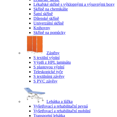
Lékařské skříně s výklopnými a výsuvnými boxy
Skříně na chemikálie
Šatní skříně
Dílenské skříně
Univerzální skříně
Knihovny
Skříně na pomůcky
Zástěny
S textilní výplní
Výplň z HPL laminátu
S plastovou výplní
Teleskopické tyče
S textilními závěsy
S PVC závěsy
Lehátka a lůžka
Vyšetřovací a rehabilitační pevná
Vyšetřovací a rehabilitační mobilní
Transportní lehátka