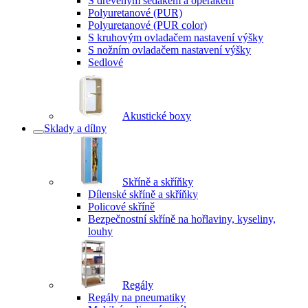
S dřevěným sedákem a opěrákem
Polyuretanové (PUR)
Polyuretanové (PUR color)
S kruhovým ovladačem nastavení výšky
S nožním ovladačem nastavení výšky
Sedlové
Akustické boxy
Sklady a dílny
Skříně a skříňky
Dílenské skříně a skříňky
Policové skříně
Bezpečnostní skříně na hořlaviny, kyseliny,
louhy
Regály
Regály na pneumatiky