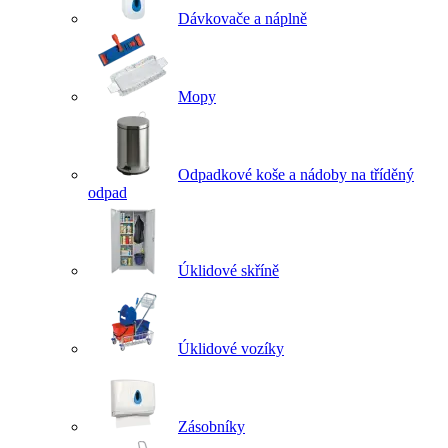
Dávkovače a náplně
Mopy
Odpadkové koše a nádoby na tříděný
odpad
Úklidové skříně
Úklidové vozíky
Zásobníky