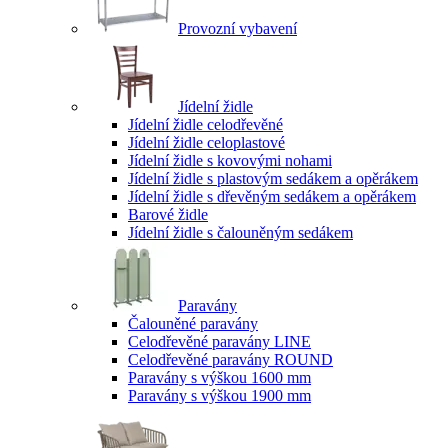
Provozní vybavení
Jídelní židle
Jídelní židle celodřevěné
Jídelní židle celoplastové
Jídelní židle s kovovými nohami
Jídelní židle s plastovým sedákem a opěrákem
Jídelní židle s dřevěným sedákem a opěrákem
Barové židle
Jídelní židle s čalouněným sedákem
Paravány
Čalouněné paravány
Celodřevěné paravány LINE
Celodřevěné paravány ROUND
Paravány s výškou 1600 mm
Paravány s výškou 1900 mm