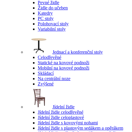
Pevné židle
Židle do učeben
Katedry
PC stoly
Polohovací stoly
Variabilní stoly
Jednací a konferenční stoly
Celodřevěné
Statické na kovové podnoži
Mobilní na kovové podnoži
Skládací
Na centrální noze
Zvýšené
Jídelní židle
Jídelní židle celodřevěné
Jídelní židle celoplastové
Jídelní židle s kovovými nohami
Jídelní židle s plastovým sedákem a opěrákem