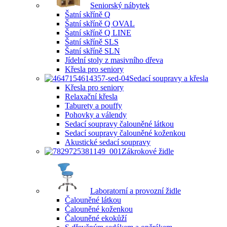
Seniorský nábytek
Šatní skříně Q
Šatní skříně Q OVAL
Šatní skříně Q LINE
Šatní skříně SLS
Šatní skříně SLN
Jídelní stoly z masivního dřeva
Křesla pro seniory
Sedací soupravy a křesla
Křesla pro seniory
Relaxační křesla
Taburety a pouffy
Pohovky a válendy
Sedací soupravy čalouněné látkou
Sedací soupravy čalouněné koženkou
Akustické sedací soupravy
Zákrokové židle
Laboratorní a provozní židle
Čalouněné látkou
Čalouněné koženkou
Čalouněné ekokůží