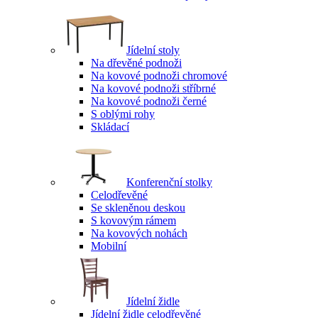
Jídelní stoly
Na dřevěné podnoži
Na kovové podnoži chromové
Na kovové podnoži stříbrné
Na kovové podnoži černé
S oblými rohy
Skládací
Konferenční stolky
Celodřevěné
Se skleněnou deskou
S kovovým rámem
Na kovových nohách
Mobilní
Jídelní židle
Jídelní židle celodřevěné