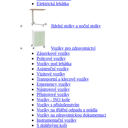
Elektrická lehátka
Jídelní stolky a noční stolky
Vozíky pro zdravotnictví
Zásuvkové vozíky
Policové vozíky
Vozíky pod lehátka
Asistenční vozíky
Vizitové vozíky
Transportní a klecové vozíky
Emergency vozíky
Nástrojové vozíky
Přístrojové vozíky
Vozíky - ISO koše
Vozíky s příslušenstvím
Vozíky na třídění odpadu a prádla
Vozíky na zdravotnickou dokumentaci
Instrumentační vozíky
S drátěnými koši