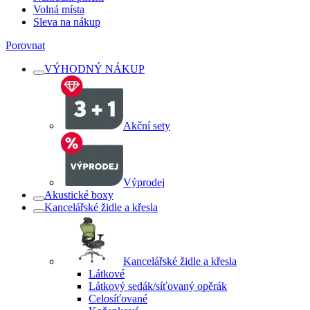
Volná místa
Sleva na nákup
Porovnat
VÝHODNÝ NÁKUP
Akční sety
Výprodej
Akustické boxy
Kancelářské židle a křesla
Kancelářské židle a křesla
Látkové
Látkový sedák/síťovaný opěrák
Celosíťované