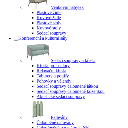
Venkovní nábytek
Plastové židle
Kovové židle
Plastové stoly
Kovové stoly
Sedací soupravy
Konferenční a kulturní sály
Sedací soupravy a křesla
Křesla pro seniory
Relaxační křesla
Taburety a pouffy
Pohovky a válendy
Sedací soupravy čalouněné látkou
Sedací soupravy čalouněné koženkou
Akustické sedací soupravy
Paravány
Čalouněné paravány
Celodřevěné paravány LINE