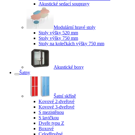
Akustické sedací soupravy
Modulární hravé stoly
Stoly výšky 520 mm
Stoly výšky 750 mm
Stoly na kolečkách výšky 750 mm
Akustické boxy
Šatny
Šatní skříně
Kovové 2-dveřové
Kovové 3-dveřové
S mezistěnou
S lavičkou
Dveře typu Z
Boxové
Celodřevěné