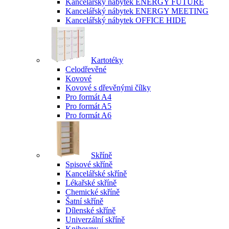
Kancelářský nábytek ENERGY FUTURE
Kancelářský nábytek ENERGY MEETING
Kancelářský nábytek OFFICE HIDE
Kartotéky
Celodřevěné
Kovové
Kovové s dřevěnými čílky
Pro formát A4
Pro formát A5
Pro formát A6
Skříně
Spisové skříně
Kancelářské skříně
Lékařské skříně
Chemické skříně
Šatní skříně
Dílenské skříně
Univerzální skříně
Knihovny