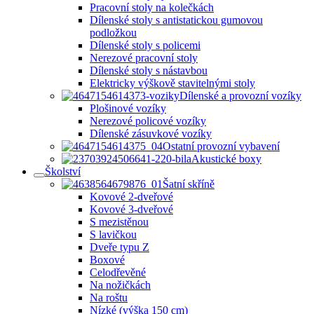
Pracovní stoly na kolečkách
Dílenské stoly s antistatickou gumovou
podložkou
Dílenské stoly s policemi
Nerezové pracovní stoly
Dílenské stoly s nástavbou
Elektricky výškově stavitelnými stoly
Dílenské a provozní vozíky
Plošinové vozíky
Nerezové policové vozíky
Dílenské zásuvkové vozíky
Ostatní provozní vybavení
Akustické boxy
Školství
Šatní skříně
Kovové 2-dveřové
Kovové 3-dveřové
S mezistěnou
S lavičkou
Dveře typu Z
Boxové
Celodřevěné
Na nožičkách
Na roštu
Nízké (výška 150 cm)