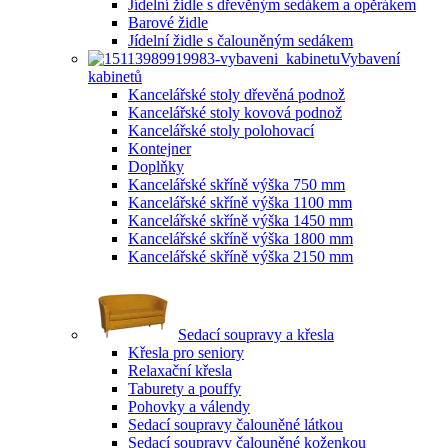
Jídelní židle s dřevěným sedákem a opěrákem
Barové židle
Jídelní židle s čalouněným sedákem
Vybavení
kabinetů
Kancelářské stoly dřevěná podnož
Kancelářské stoly kovová podnož
Kancelářské stoly polohovací
Kontejner
Doplňky
Kancelářské skříně výška 750 mm
Kancelářské skříně výška 1100 mm
Kancelářské skříně výška 1450 mm
Kancelářské skříně výška 1800 mm
Kancelářské skříně výška 2150 mm
Sedací soupravy a křesla
Křesla pro seniory
Relaxační křesla
Taburety a pouffy
Pohovky a válendy
Sedací soupravy čalouněné látkou
Sedací soupravy čalouněné koženkou