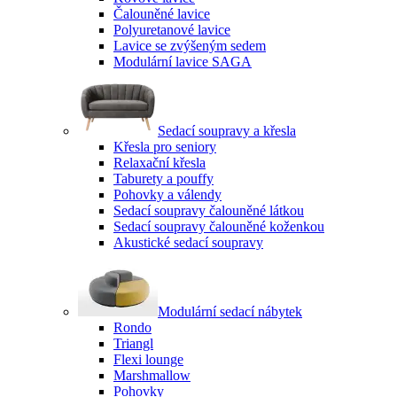
Čalouněné lavice
Polyuretanové lavice
Lavice se zvýšeným sedem
Modulární lavice SAGA
Sedací soupravy a křesla
Křesla pro seniory
Relaxační křesla
Taburety a pouffy
Pohovky a válendy
Sedací soupravy čalouněné látkou
Sedací soupravy čalouněné koženkou
Akustické sedací soupravy
Modulární sedací nábytek
Rondo
Triangl
Flexi lounge
Marshmallow
Pohovky