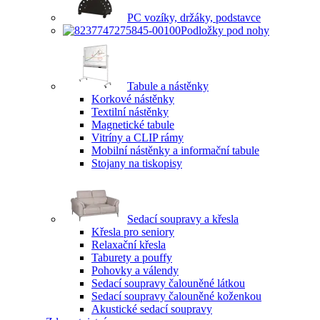
PC vozíky, držáky, podstavce
Podložky pod nohy
Tabule a nástěnky
Korkové nástěnky
Textilní nástěnky
Magnetické tabule
Vitríny a CLIP rámy
Mobilní nástěnky a informační tabule
Stojany na tiskopisy
Sedací soupravy a křesla
Křesla pro seniory
Relaxační křesla
Taburety a pouffy
Pohovky a válendy
Sedací soupravy čalouněné látkou
Sedací soupravy čalouněné koženkou
Akustické sedací soupravy