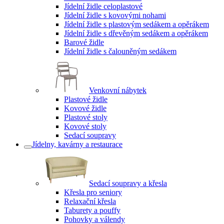
Jídelní židle celoplastové
Jídelní židle s kovovými nohami
Jídelní židle s plastovým sedákem a opěrákem
Jídelní židle s dřevěným sedákem a opěrákem
Barové židle
Jídelní židle s čalouněným sedákem
Venkovní nábytek
Plastové židle
Kovové židle
Plastové stoly
Kovové stoly
Sedací soupravy
Jídelny, kavárny a restaurace
Sedací soupravy a křesla
Křesla pro seniory
Relaxační křesla
Taburety a pouffy
Pohovky a válendy