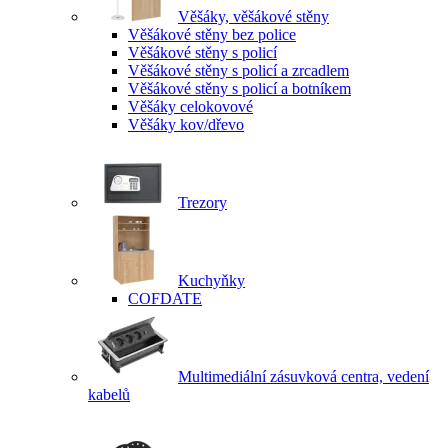
Věšáky, věšákové stěny
Věšákové stěny bez police
Věšákové stěny s policí
Věšákové stěny s policí a zrcadlem
Věšákové stěny s policí a botníkem
Věšáky celokovové
Věšáky kov/dřevo
Trezory
Kuchyňky
COFDATE
Multimediální zásuvková centra, vedení
kabelů