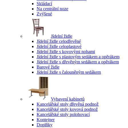
Skládací
Na centrální noze
Zvýšené
Jídelní židle
Jídelní židle celodřevěné
Jídelní židle celoplastové
Jídelní židle s kovovými nohami
Jídelní židle s plastovým sedákem a opěrákem
Jídelní židle s dřevěným sedákem a opěrákem
Barové židle
Jídelní židle s čalouněným sedákem
Vybavení kabinetů
Kancelářské stoly dřevěná podnož
Kancelářské stoly kovová podnož
Kancelářské stoly polohovací
Kontejner
Doplňky