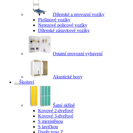
Dílenské a provozní vozíky
Plošinové vozíky
Nerezové policové vozíky
Dílenské zásuvkové vozíky
Ostatní provozní vybavení
Akustické boxy
Školství
Šatní skříně
Kovové 2-dveřové
Kovové 3-dveřové
S mezistěnou
S lavičkou
Dveře typu Z