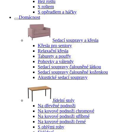
Bez roštu
S roštem
S opěradlem a háčky
Domácnost
Sedací soupravy a křesla
Křesla pro seniory
Relaxační křesla
Taburety a pouffy
Pohovky a válendy
Sedací soupravy čalouněné látkou
Sedací soupravy čalouněné koženkou
Akustické sedací soupravy
Jídelní stoly
Na dřevěné podnoži
Na kovové podnoži chromové
Na kovové podnoži stříbrné
Na kovové podnoži černé
S oblými rohy