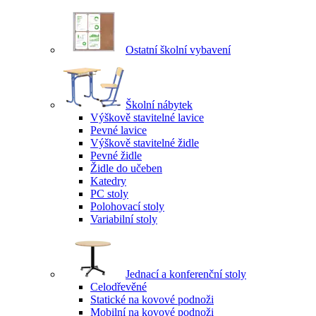
Ostatní školní vybavení
Školní nábytek
Výškově stavitelné lavice
Pevné lavice
Výškově stavitelné židle
Pevné židle
Židle do učeben
Katedry
PC stoly
Polohovací stoly
Variabilní stoly
Jednací a konferenční stoly
Celodřevěné
Statické na kovové podnoži
Mobilní na kovové podnoži