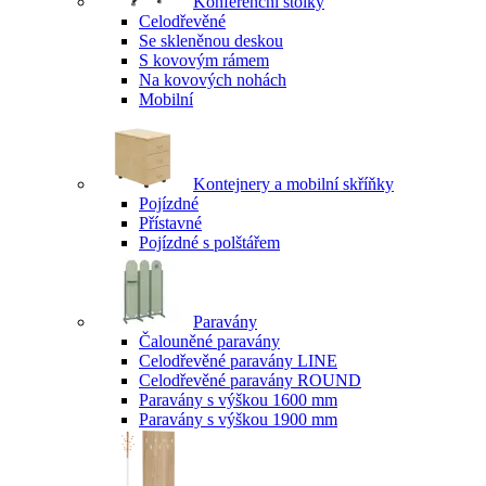
Konferenční stolky
Celodřevěné
Se skleněnou deskou
S kovovým rámem
Na kovových nohách
Mobilní
Kontejnery a mobilní skříňky
Pojízdné
Přístavné
Pojízdné s polštářem
Paravány
Čalouněné paravány
Celodřevěné paravány LINE
Celodřevěné paravány ROUND
Paravány s výškou 1600 mm
Paravány s výškou 1900 mm