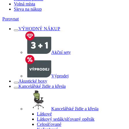
Volná místa
Sleva na nákup
Porovnat
VÝHODNÝ NÁKUP
Akční sety
Výprodej
Akustické boxy
Kancelářské židle a křesla
Kancelářské židle a křesla
Látkové
Látkový sedák/síťovaný opěrák
Celosíťované