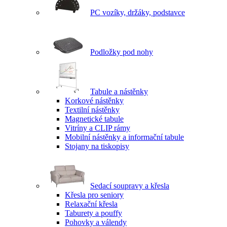
PC vozíky, držáky, podstavce
Podložky pod nohy
Tabule a nástěnky
Korkové nástěnky
Textilní nástěnky
Magnetické tabule
Vitríny a CLIP rámy
Mobilní nástěnky a informační tabule
Stojany na tiskopisy
Sedací soupravy a křesla
Křesla pro seniory
Relaxační křesla
Taburety a pouffy
Pohovky a válendy