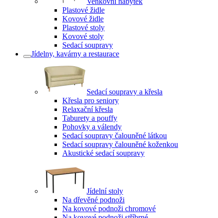
Venkovní nábytek
Plastové židle
Kovové židle
Plastové stoly
Kovové stoly
Sedací soupravy
Jídelny, kavárny a restaurace
Sedací soupravy a křesla
Křesla pro seniory
Relaxační křesla
Taburety a pouffy
Pohovky a válendy
Sedací soupravy čalouněné látkou
Sedací soupravy čalouněné koženkou
Akustické sedací soupravy
Jídelní stoly
Na dřevěné podnoži
Na kovové podnoži chromové
Na kovové podnoži stříbrné