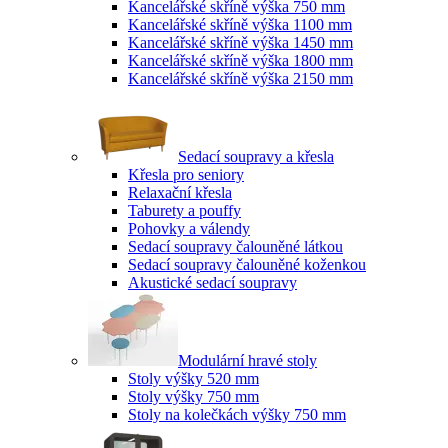
Kancelářské skříně výška 750 mm
Kancelářské skříně výška 1100 mm
Kancelářské skříně výška 1450 mm
Kancelářské skříně výška 1800 mm
Kancelářské skříně výška 2150 mm
Sedací soupravy a křesla
Křesla pro seniory
Relaxační křesla
Taburety a pouffy
Pohovky a válendy
Sedací soupravy čalouněné látkou
Sedací soupravy čalouněné koženkou
Akustické sedací soupravy
Modulární hravé stoly
Stoly výšky 520 mm
Stoly výšky 750 mm
Stoly na kolečkách výšky 750 mm