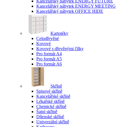
Kancelářský nábytek ENERGY FUTURE
Kancelářský nábytek ENERGY MEETING
Kancelářský nábytek OFFICE HIDE
Kartotéky
Celodřevěné
Kovové
Kovové s dřevěnými čílky
Pro formát A4
Pro formát A5
Pro formát A6
Skříně
Spisové skříně
Kancelářské skříně
Lékařské skříně
Chemické skříně
Šatní skříně
Dílenské skříně
Univerzální skříně
Knihovny