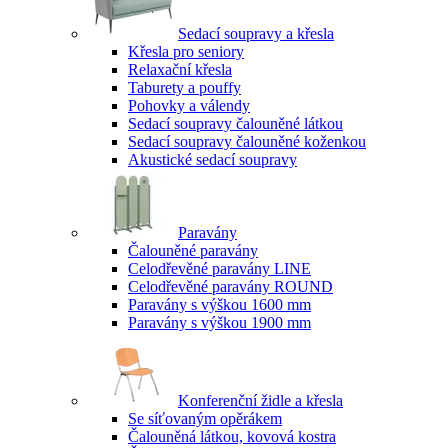
Sedací soupravy a křesla
Křesla pro seniory
Relaxační křesla
Taburety a pouffy
Pohovky a válendy
Sedací soupravy čalouněné látkou
Sedací soupravy čalouněné koženkou
Akustické sedací soupravy
Paravány
Čalouněné paravány
Celodřevěné paravány LINE
Celodřevěné paravány ROUND
Paravány s výškou 1600 mm
Paravány s výškou 1900 mm
Konferenční židle a křesla
Se síťovaným opěrákem
Čalouněná látkou, kovová kostra