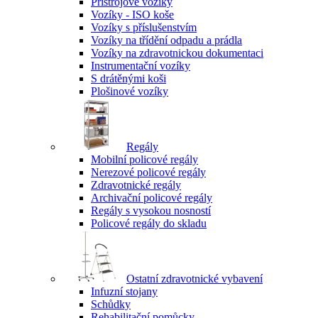
Přístrojové vozíky
Vozíky - ISO koše
Vozíky s příslušenstvím
Vozíky na třídění odpadu a prádla
Vozíky na zdravotnickou dokumentaci
Instrumentační vozíky
S drátěnými koši
Plošinové vozíky
Regály
Mobilní policové regály
Nerezové policové regály
Zdravotnické regály
Archivační policové regály
Regály s vysokou nosností
Policové regály do skladu
Ostatní zdravotnické vybavení
Infuzní stojany
Schůdky
Rehabilitační pomůcky