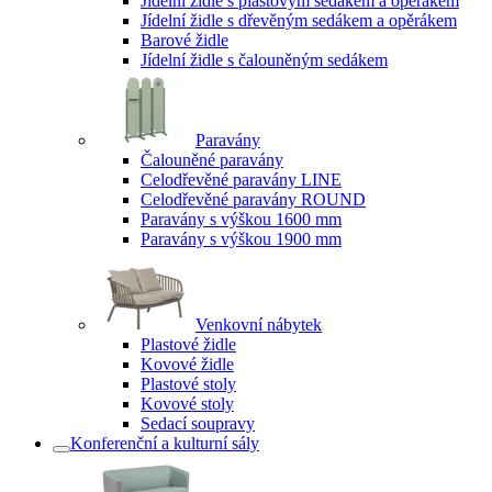
Jídelní židle s plastovým sedákem a opěrákem
Jídelní židle s dřevěným sedákem a opěrákem
Barové židle
Jídelní židle s čalouněným sedákem
Paravány
Čalouněné paravány
Celodřevěné paravány LINE
Celodřevěné paravány ROUND
Paravány s výškou 1600 mm
Paravány s výškou 1900 mm
Venkovní nábytek
Plastové židle
Kovové židle
Plastové stoly
Kovové stoly
Sedací soupravy
Konferenční a kulturní sály