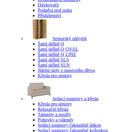
Dávkovače
Podpěra pod nohu
Příslušenství
Seniorský nábytek
Šatní skříně Q
Šatní skříně Q OVAL
Šatní skříně Q LINE
Šatní skříně SLS
Šatní skříně SLN
Jídelní stoly z masivního dřeva
Křesla pro seniory
Sedací soupravy a křesla
Křesla pro seniory
Relaxační křesla
Taburety a pouffy
Pohovky a válendy
Sedací soupravy čalouněné látkou
Sedací soupravy čalouněné koženkou