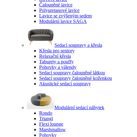
Čalouněné lavice
Polyuretanové lavice
Lavice se zvýšeným sedem
Modulární lavice SAGA
Sedací soupravy a křesla
Křesla pro seniory
Relaxační křesla
Taburety a pouffy
Pohovky a válendy
Sedací soupravy čalouněné látkou
Sedací soupravy čalouněné koženkou
Akustické sedací soupravy
Modulární sedací nábytek
Rondo
Triangl
Flexi lounge
Marshmallow
Pohovky