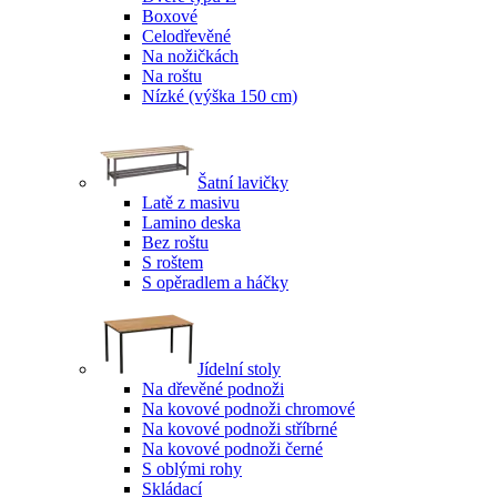
Boxové
Celodřevěné
Na nožičkách
Na roštu
Nízké (výška 150 cm)
Šatní lavičky
Latě z masivu
Lamino deska
Bez roštu
S roštem
S opěradlem a háčky
Jídelní stoly
Na dřevěné podnoži
Na kovové podnoži chromové
Na kovové podnoži stříbrné
Na kovové podnoži černé
S oblými rohy
Skládací