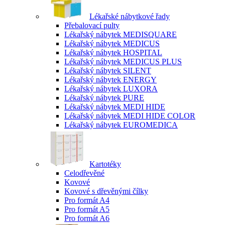
Lékařské nábytkové řady
Přebalovací pulty
Lékařský nábytek MEDISQUARE
Lékařský nábytek MEDICUS
Lékařský nábytek HOSPITAL
Lékařský nábytek MEDICUS PLUS
Lékařský nábytek SILENT
Lékařský nábytek ENERGY
Lékařský nábytek LUXORA
Lékařský nábytek PURE
Lékařský nábytek MEDI HIDE
Lékařský nábytek MEDI HIDE COLOR
Lékařský nábytek EUROMEDICA
Kartotéky
Celodřevěné
Kovové
Kovové s dřevěnými čílky
Pro formát A4
Pro formát A5
Pro formát A6