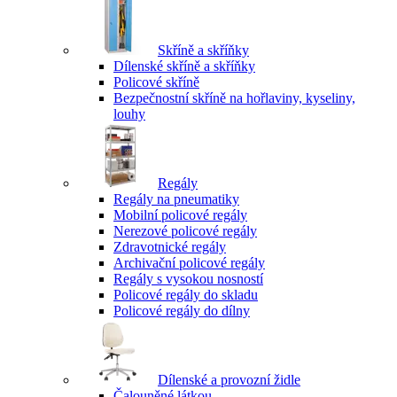
Skříně a skříňky
Dílenské skříně a skříňky
Policové skříně
Bezpečnostní skříně na hořlaviny, kyseliny,
louhy
Regály
Regály na pneumatiky
Mobilní policové regály
Nerezové policové regály
Zdravotnické regály
Archivační policové regály
Regály s vysokou nosností
Policové regály do skladu
Policové regály do dílny
Dílenské a provozní židle
Čalouněné látkou