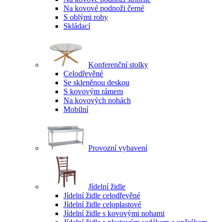
Na kovové podnoži černé
S oblými rohy
Skládací
Konferenční stolky
Celodřevěné
Se skleněnou deskou
S kovovým rámem
Na kovových nohách
Mobilní
Provozní vybavení
Jídelní židle
Jídelní židle celodřevěné
Jídelní židle celoplastové
Jídelní židle s kovovými nohami