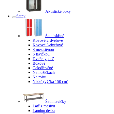
Akustické boxy
Šatny
Šatní skříně
Kovové 2-dveřové
Kovové 3-dveřové
S mezistěnou
S lavičkou
Dveře typu Z
Boxové
Celodřevěné
Na nožičkách
Na roštu
Nízké (výška 150 cm)
Šatní lavičky
Latě z masivu
Lamino deska