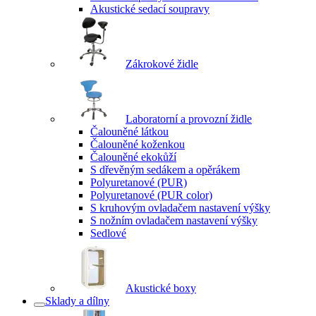
Akustické sedací soupravy
Zákrokové židle
Laboratorní a provozní židle
Čalouněné látkou
Čalouněné koženkou
Čalouněné ekokůží
S dřevěným sedákem a opěrákem
Polyuretanové (PUR)
Polyuretanové (PUR color)
S kruhovým ovladačem nastavení výšky
S nožním ovladačem nastavení výšky
Sedlové
Akustické boxy
Sklady a dílny