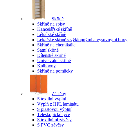
Skříně
Skříně na spisy
Kancelářské skříně
Lékařské skříně
Lékařské skříně s výklopnými a výsuvnými boxy
Skříně na chemikálie
Šatní skříně
Dílenské skříně
Univerzální skříně
Knihovny
Skříně na pomůcky
Zástěny
S textilní výplní
Výplň z HPL laminátu
S plastovou výplní
Teleskopické tyče
S textilními závěsy
S PVC závěsy