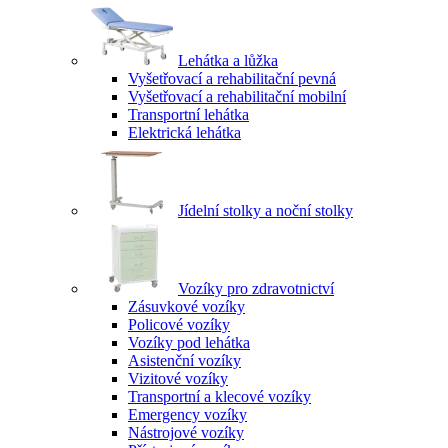
Lehátka a lůžka
Vyšetřovací a rehabilitační pevná
Vyšetřovací a rehabilitační mobilní
Transportní lehátka
Elektrická lehátka
Jídelní stolky a noční stolky
Vozíky pro zdravotnictví
Zásuvkové vozíky
Policové vozíky
Vozíky pod lehátka
Asistenční vozíky
Vizitové vozíky
Transportní a klecové vozíky
Emergency vozíky
Nástrojové vozíky