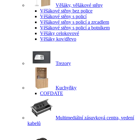
Věšáky, věšákové stěny
Věšákové stěny bez police
Věšákové stěny s policí
Věšákové stěny s policí a zrcadlem
Věšákové stěny s policí a botníkem
Věšáky celokovové
Věšáky kov/dřevo
Trezory
Kuchyňky
COFDATE
Multimediální zásuvková centra, vedení
kabelů