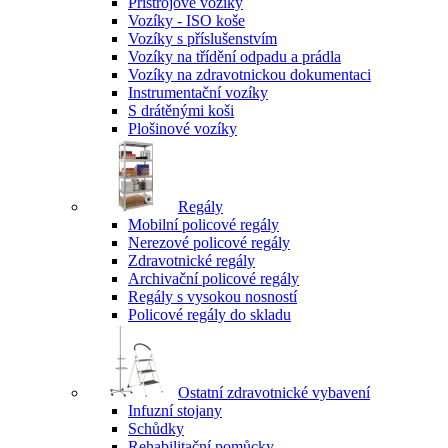
Přístrojové vozíky
Vozíky - ISO koše
Vozíky s příslušenstvím
Vozíky na třídění odpadu a prádla
Vozíky na zdravotnickou dokumentaci
Instrumentační vozíky
S drátěnými koši
Plošinové vozíky
Regály
Mobilní policové regály
Nerezové policové regály
Zdravotnické regály
Archivační policové regály
Regály s vysokou nosností
Policové regály do skladu
Ostatní zdravotnické vybavení
Infuzní stojany
Schůdky
Rehabilitační pomůcky