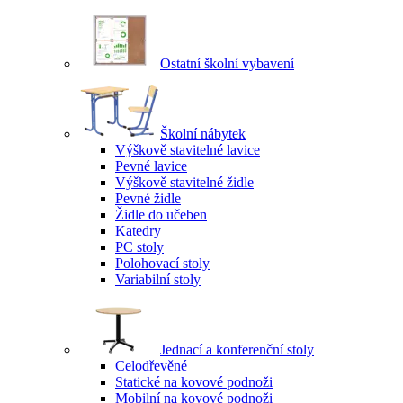
Ostatní školní vybavení
Školní nábytek
Výškově stavitelné lavice
Pevné lavice
Výškově stavitelné židle
Pevné židle
Židle do učeben
Katedry
PC stoly
Polohovací stoly
Variabilní stoly
Jednací a konferenční stoly
Celodřevěné
Statické na kovové podnoži
Mobilní na kovové podnoži