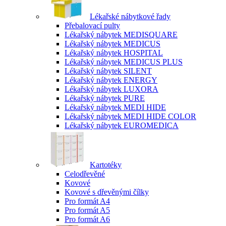
Lékařské nábytkové řady
Přebalovací pulty
Lékařský nábytek MEDISQUARE
Lékařský nábytek MEDICUS
Lékařský nábytek HOSPITAL
Lékařský nábytek MEDICUS PLUS
Lékařský nábytek SILENT
Lékařský nábytek ENERGY
Lékařský nábytek LUXORA
Lékařský nábytek PURE
Lékařský nábytek MEDI HIDE
Lékařský nábytek MEDI HIDE COLOR
Lékařský nábytek EUROMEDICA
Kartotéky
Celodřevěné
Kovové
Kovové s dřevěnými čílky
Pro formát A4
Pro formát A5
Pro formát A6