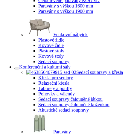
Celodřevěné paravány ROUND
Paravány s výškou 1600 mm
Paravány s výškou 1900 mm
Venkovní nábytek
Plastové židle
Kovové židle
Plastové stoly
Kovové stoly
Sedací soupravy
Konferenční a kulturní sály
Sedací soupravy a křesla
Křesla pro seniory
Relaxační křesla
Taburety a pouffy
Pohovky a válendy
Sedací soupravy čalouněné látkou
Sedací soupravy čalouněné koženkou
Akustické sedací soupravy
Paravány