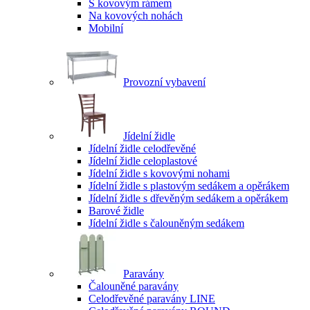
S kovovým rámem
Na kovových nohách
Mobilní
Provozní vybavení
Jídelní židle
Jídelní židle celodřevěné
Jídelní židle celoplastové
Jídelní židle s kovovými nohami
Jídelní židle s plastovým sedákem a opěrákem
Jídelní židle s dřevěným sedákem a opěrákem
Barové židle
Jídelní židle s čalouněným sedákem
Paravány
Čalouněné paravány
Celodřevěné paravány LINE