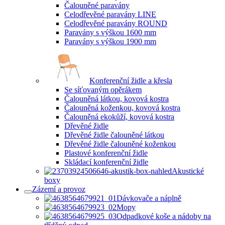
Čalouněné paravány
Celodřevěné paravány LINE
Celodřevěné paravány ROUND
Paravány s výškou 1600 mm
Paravány s výškou 1900 mm
Konferenční židle a křesla
Se síťovaným opěrákem
Čalouněná látkou, kovová kostra
Čalouněná koženkou, kovová kostra
Čalouněná ekokůží, kovová kostra
Dřevěné židle
Dřevěné židle čalouněné látkou
Dřevěné židle čalouněné koženkou
Plastové konferenční židle
Skládací konferenční židle
Akustické
boxy
Zázemí a provoz
Dávkovače a náplně
Mopy
Odpadkové koše a nádoby na