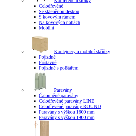
Konferenční stolky
Celodřevěné
Se skleněnou deskou
S kovovým rámem
Na kovových nohách
Mobilní
Kontejnery a mobilní skříňky
Pojízdné
Přístavné
Pojízdné s polštářem
Paravány
Čalouněné paravány
Celodřevěné paravány LINE
Celodřevěné paravány ROUND
Paravány s výškou 1600 mm
Paravány s výškou 1900 mm