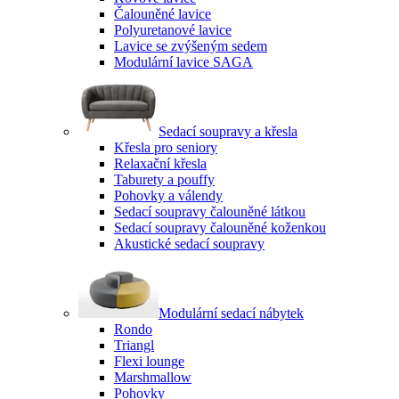
Čalouněné lavice
Polyuretanové lavice
Lavice se zvýšeným sedem
Modulární lavice SAGA
Sedací soupravy a křesla
Křesla pro seniory
Relaxační křesla
Taburety a pouffy
Pohovky a válendy
Sedací soupravy čalouněné látkou
Sedací soupravy čalouněné koženkou
Akustické sedací soupravy
Modulární sedací nábytek
Rondo
Triangl
Flexi lounge
Marshmallow
Pohovky