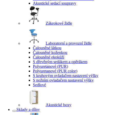
Akustické sedací soupravy
Zákrokové židle
Laboratorní a provozní židle
Čalouněné látkou
Čalouněné koženkou
Čalouněné ekokůží
S dřevěným sedákem a opěrákem
Polyuretanové (PUR)
Polyuretanové (PUR color)
S kruhovým ovladačem nastavení výšky
S nožním ovladačem nastavení výšky
Sedlové
Akustické boxy
Sklady a dílny