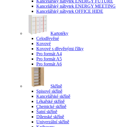
Kancelářský nábytek ENERGY FUTURE
Kancelářský nábytek ENERGY MEETING
Kancelářský nábytek OFFICE HIDE
Kartotéky
Celodřevěné
Kovové
Kovové s dřevěnými čílky
Pro formát A4
Pro formát A5
Pro formát A6
Skříně
Spisové skříně
Kancelářské skříně
Lékařské skříně
Chemické skříně
Šatní skříně
Dílenské skříně
Univerzální skříně
Knihovny