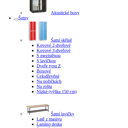
Akustické boxy
Šatny
Šatní skříně
Kovové 2-dveřové
Kovové 3-dveřové
S mezistěnou
S lavičkou
Dveře typu Z
Boxové
Celodřevěné
Na nožičkách
Na roštu
Nízké (výška 150 cm)
Šatní lavičky
Latě z masivu
Lamino deska