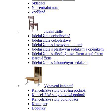
Skládací
Na centrální noze
Zvýšené
Jídelní židle
Jídelní židle celodřevěné
Jídelní židle celoplastové
Jídelní židle s kovovými nohami
Jídelní židle s plastovým sedákem a opěrákem
Jídelní židle s dřevěným sedákem a opěrákem
Barové židle
Jídelní židle s čalouněným sedákem
Vybavení kabinetů
Kancelářské stoly dřevěná podnož
Kancelářské stoly kovová podnož
Kancelářské stoly polohovací
Kontejner
Doplňky