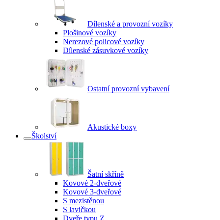
Dílenské a provozní vozíky
Plošinové vozíky
Nerezové policové vozíky
Dílenské zásuvkové vozíky
Ostatní provozní vybavení
Akustické boxy
Školství
Šatní skříně
Kovové 2-dveřové
Kovové 3-dveřové
S mezistěnou
S lavičkou
Dveře typu Z