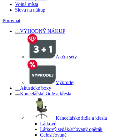
Volná místa
Sleva na nákup
Porovnat
VÝHODNÝ NÁKUP
Akční sety
Výprodej
Akustické boxy
Kancelářské židle a křesla
Kancelářské židle a křesla
Látkové
Látkový sedák/síťovaný opěrák
Celosíťované