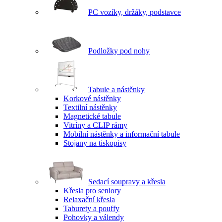
PC vozíky, držáky, podstavce
Podložky pod nohy
Tabule a nástěnky
Korkové nástěnky
Textilní nástěnky
Magnetické tabule
Vitríny a CLIP rámy
Mobilní nástěnky a informační tabule
Stojany na tiskopisy
Sedací soupravy a křesla
Křesla pro seniory
Relaxační křesla
Taburety a pouffy
Pohovky a válendy