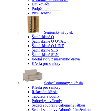
Dávkovače
Podpěra pod nohu
Příslušenství
Seniorský nábytek
Šatní skříně Q
Šatní skříně Q OVAL
Šatní skříně Q LINE
Šatní skříně SLS
Šatní skříně SLN
Jídelní stoly z masivního dřeva
Křesla pro seniory
Sedací soupravy a křesla
Křesla pro seniory
Relaxační křesla
Taburety a pouffy
Pohovky a válendy
Sedací soupravy čalouněné látkou
Sedací soupravy čalouněné koženkou