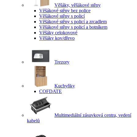
Věšáky, věšákové stěny
Věšákové stěny bez police
Věšákové stěny s policí
Věšákové stěny s policí a zrcadlem
Věšákové stěny s policí a botníkem
Věšáky celokovové
Věšáky kov/dřevo
Trezory
Kuchyňky
COFDATE
Multimediální zásuvková centra, vedení
kabelů