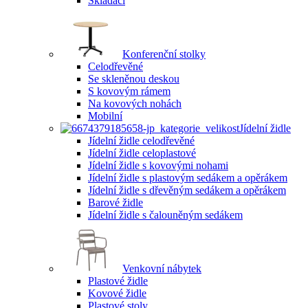
Skládací
Konferenční stolky
Celodřevěné
Se skleněnou deskou
S kovovým rámem
Na kovových nohách
Mobilní
Jídelní židle
Jídelní židle celodřevěné
Jídelní židle celoplastové
Jídelní židle s kovovými nohami
Jídelní židle s plastovým sedákem a opěrákem
Jídelní židle s dřevěným sedákem a opěrákem
Barové židle
Jídelní židle s čalouněným sedákem
Venkovní nábytek
Plastové židle
Kovové židle
Plastové stoly