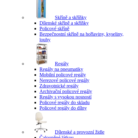
Skříně a skříňky
Dílenské skříně a skříňky
Policové skříně
Bezpečnostní skříně na hořlaviny, kyseliny,
louhy
Regály
Regály na pneumatiky
Mobilní policové regály
Nerezové policové regály
Zdravotnické regály
Archivační policové regály
Regály s vysokou nosností
Policové regály do skladu
Policové regály do dílny
Dílenské a provozní židle
Čalouněné látkou