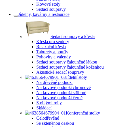
Kovové stoly
Sedací soupravy
Jídelny, kavárny a restaurace
Sedací soupravy a křesla
Křesla pro seniory
Relaxační křesla
Taburety a pouffy
Pohovky a válendy
Sedací soupravy čalouněné látkou
Sedací soupravy čalouněné koženkou
Akustické sedací soupravy
Jídelní stoly
Na dřevěné podnoži
Na kovové podnoži chromové
Na kovové podnoži stříbrné
Na kovové podnoži černé
S oblými rohy
Skládací
Konferenční stolky
Celodřevěné
Se skleněnou deskou