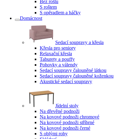
Bez roštu
S roštem
S opěradlem a háčky
Domácnost
Sedací soupravy a křesla
Křesla pro seniory
Relaxační křesla
Taburety a pouffy
Pohovky a válendy
Sedací soupravy čalouněné látkou
Sedací soupravy čalouněné koženkou
Akustické sedací soupravy
Jídelní stoly
Na dřevěné podnoži
Na kovové podnoži chromové
Na kovové podnoži stříbrné
Na kovové podnoži černé
S oblými rohy