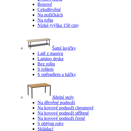
Boxové
Celodřevěné
Na nožičkách
Na roštu
Nízké (výška 150 cm)
Šatní lavičky
Latě z masivu
Lamino deska
Bez roštu
S roštem
S opěradlem a háčky
Jídelní stoly
Na dřevěné podnoži
Na kovové podnoži chromové
Na kovové podnoži stříbrné
Na kovové podnoži černé
S oblými rohy
Skládací