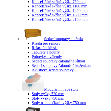
Kancelářské skříně výška 750 mm
Kancelářské skříně výška 1100 mm
Kancelářské skříně výška 1450 mm
Kancelářské skříně výška 1800 mm
Kancelářské skříně výška 2150 mm
Sedací soupravy a křesla
Křesla pro seniory
Relaxační křesla
Taburety a pouffy
Pohovky a válendy
Sedací soupravy čalouněné látkou
Sedací soupravy čalouněné koženkou
Akustické sedací soupravy
Modulární hravé stoly
Stoly výšky 520 mm
Stoly výšky 750 mm
Stoly na kolečkách výšky 750 mm