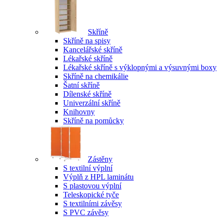
Skříně
Skříně na spisy
Kancelářské skříně
Lékařské skříně
Lékařské skříně s výklopnými a výsuvnými boxy
Skříně na chemikálie
Šatní skříně
Dílenské skříně
Univerzální skříně
Knihovny
Skříně na pomůcky
Zástěny
S textilní výplní
Výplň z HPL laminátu
S plastovou výplní
Teleskopické tyče
S textilními závěsy
S PVC závěsy