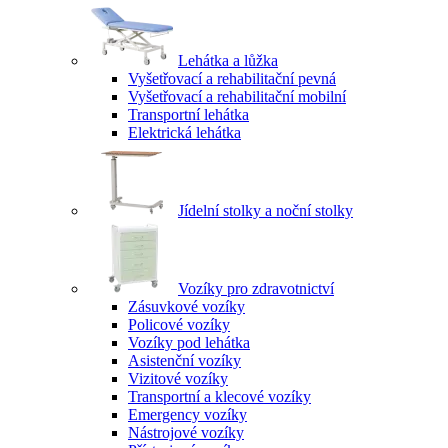
Lehátka a lůžka
Vyšetřovací a rehabilitační pevná
Vyšetřovací a rehabilitační mobilní
Transportní lehátka
Elektrická lehátka
Jídelní stolky a noční stolky
Vozíky pro zdravotnictví
Zásuvkové vozíky
Policové vozíky
Vozíky pod lehátka
Asistenční vozíky
Vizitové vozíky
Transportní a klecové vozíky
Emergency vozíky
Nástrojové vozíky