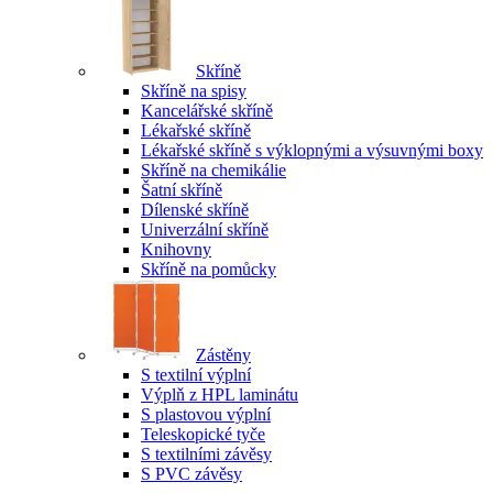
Skříně
Skříně na spisy
Kancelářské skříně
Lékařské skříně
Lékařské skříně s výklopnými a výsuvnými boxy
Skříně na chemikálie
Šatní skříně
Dílenské skříně
Univerzální skříně
Knihovny
Skříně na pomůcky
Zástěny
S textilní výplní
Výplň z HPL laminátu
S plastovou výplní
Teleskopické tyče
S textilními závěsy
S PVC závěsy