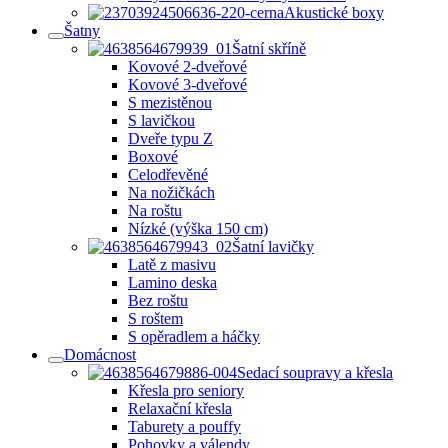
Akustické boxy
Šatny
Šatní skříně
Kovové 2-dveřové
Kovové 3-dveřové
S mezistěnou
S lavičkou
Dveře typu Z
Boxové
Celodřevěné
Na nožičkách
Na roštu
Nízké (výška 150 cm)
Šatní lavičky
Latě z masivu
Lamino deska
Bez roštu
S roštem
S opěradlem a háčky
Domácnost
Sedací soupravy a křesla
Křesla pro seniory
Relaxační křesla
Taburety a pouffy
Pohovky a válendy