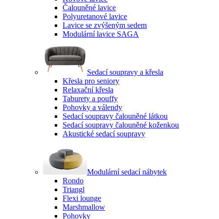
Čalouněné lavice
Polyuretanové lavice
Lavice se zvýšeným sedem
Modulární lavice SAGA
Sedací soupravy a křesla
Křesla pro seniory
Relaxační křesla
Taburety a pouffy
Pohovky a válendy
Sedací soupravy čalouněné látkou
Sedací soupravy čalouněné koženkou
Akustické sedací soupravy
Modulární sedací nábytek
Rondo
Triangl
Flexi lounge
Marshmallow
Pohovky