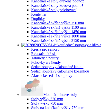
Kancelářské stoly dřevěná podnož
Kancelářské stoly kovová podnož
Kancelářské stoly polohovací
Kontejner
Doplňky
Kancelářské skříně výška 750 mm
Kancelářské skříně výška 1100 mm
Kancelářské skříně výška 1450 mm
Kancelářské skříně výška 1800 mm
Kancelářské skříně výška 2150 mm
Sedací soupravy a křesla
Křesla pro seniory
Relaxační křesla
Taburety a pouffy
Pohovky a válendy
Sedací soupravy čalouněné látkou
Sedací soupravy čalouněné koženkou
Akustické sedací soupravy
Modulární hravé stoly
Stoly výšky 520 mm
Stoly výšky 750 mm
Stoly na kolečkách výšky 750 mm