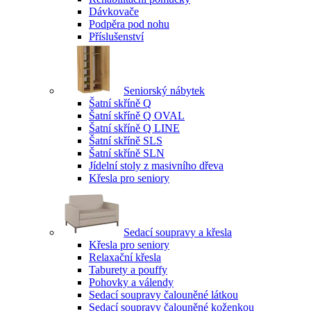
Dávkovače
Podpěra pod nohu
Příslušenství
Seniorský nábytek
Šatní skříně Q
Šatní skříně Q OVAL
Šatní skříně Q LINE
Šatní skříně SLS
Šatní skříně SLN
Jídelní stoly z masivního dřeva
Křesla pro seniory
Sedací soupravy a křesla
Křesla pro seniory
Relaxační křesla
Taburety a pouffy
Pohovky a válendy
Sedací soupravy čalouněné látkou
Sedací soupravy čalouněné koženkou