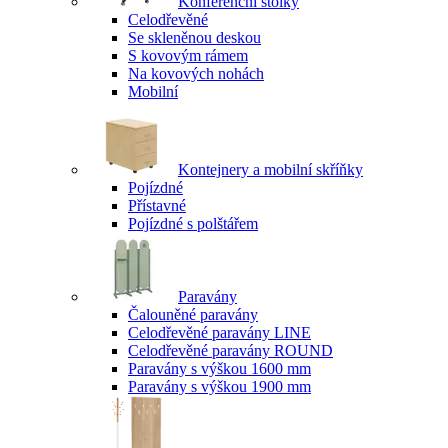
Konferenční stolky
Celodřevěné
Se skleněnou deskou
S kovovým rámem
Na kovových nohách
Mobilní
Kontejnery a mobilní skříňky
Pojízdné
Přístavné
Pojízdné s polštářem
Paravány
Čalouněné paravány
Celodřevěné paravány LINE
Celodřevěné paravány ROUND
Paravány s výškou 1600 mm
Paravány s výškou 1900 mm