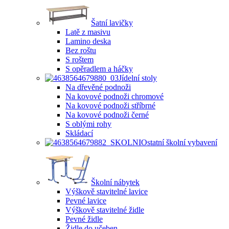
Šatní lavičky
Latě z masivu
Lamino deska
Bez roštu
S roštem
S opěradlem a háčky
Jídelní stoly
Na dřevěné podnoži
Na kovové podnoži chromové
Na kovové podnoži stříbrné
Na kovové podnoži černé
S oblými rohy
Skládací
Ostatní školní vybavení
Školní nábytek
Výškově stavitelné lavice
Pevné lavice
Výškově stavitelné židle
Pevné židle
Židle do učeben