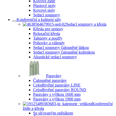
Kovové židle
Plastové stoly
Kovové stoly
Sedací soupravy
Konferenční a kulturní sály
Sedací soupravy a křesla
Křesla pro seniory
Relaxační křesla
Taburety a pouffy
Pohovky a válendy
Sedací soupravy čalouněné látkou
Sedací soupravy čalouněné koženkou
Akustické sedací soupravy
Paravány
Čalouněné paravány
Celodřevěné paravány LINE
Celodřevěné paravány ROUND
Paravány s výškou 1600 mm
Paravány s výškou 1900 mm
Konferenční
židle a křesla
Se síťovaným opěrákem