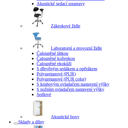
Akustické sedací soupravy
Zákrokové židle
Laboratorní a provozní židle
Čalouněné látkou
Čalouněné koženkou
Čalouněné ekokůží
S dřevěným sedákem a opěrákem
Polyuretanové (PUR)
Polyuretanové (PUR color)
S kruhovým ovladačem nastavení výšky
S nožním ovladačem nastavení výšky
Sedlové
Akustické boxy
Sklady a dílny