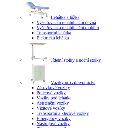
Lehátka a lůžka
Vyšetřovací a rehabilitační pevná
Vyšetřovací a rehabilitační mobilní
Transportní lehátka
Elektrická lehátka
Jídelní stolky a noční stolky
Vozíky pro zdravotnictví
Zásuvkové vozíky
Policové vozíky
Vozíky pod lehátka
Asistenční vozíky
Vizitové vozíky
Transportní a klecové vozíky
Emergency vozíky
Nástrojové vozíky