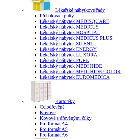
Lékařské nábytkové řady
Přebalovací pulty
Lékařský nábytek MEDISQUARE
Lékařský nábytek MEDICUS
Lékařský nábytek HOSPITAL
Lékařský nábytek MEDICUS PLUS
Lékařský nábytek SILENT
Lékařský nábytek ENERGY
Lékařský nábytek LUXORA
Lékařský nábytek PURE
Lékařský nábytek MEDI HIDE
Lékařský nábytek MEDI HIDE COLOR
Lékařský nábytek EUROMEDICA
Kartotéky
Celodřevěné
Kovové
Kovové s dřevěnými čílky
Pro formát A4
Pro formát A5
Pro formát A6