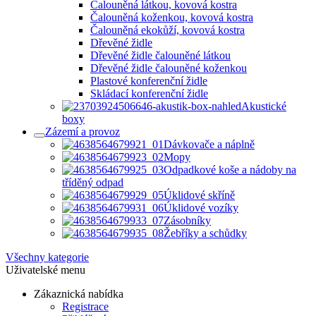
Čalouněná látkou, kovová kostra
Čalouněná koženkou, kovová kostra
Čalouněná ekokůží, kovová kostra
Dřevěné židle
Dřevěné židle čalouněné látkou
Dřevěné židle čalouněné koženkou
Plastové konferenční židle
Skládací konferenční židle
Akustické
boxy
Zázemí a provoz
Dávkovače a náplně
Mopy
Odpadkové koše a nádoby na
tříděný odpad
Úklidové skříně
Úklidové vozíky
Zásobníky
Žebříky a schůdky
Všechny kategorie
Uživatelské menu
Zákaznická nabídka
Registrace