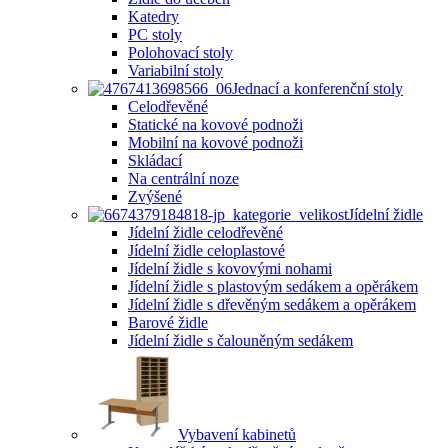
Katedry
PC stoly
Polohovací stoly
Variabilní stoly
Jednací a konferenční stoly
Celodřevěné
Statické na kovové podnoži
Mobilní na kovové podnoži
Skládací
Na centrální noze
Zvýšené
Jídelní židle
Jídelní židle celodřevěné
Jídelní židle celoplastové
Jídelní židle s kovovými nohami
Jídelní židle s plastovým sedákem a opěrákem
Jídelní židle s dřevěným sedákem a opěrákem
Barové židle
Jídelní židle s čalouněným sedákem
Vybavení kabinetů