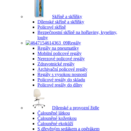
Skříně a skříňky
Dílenské skříně a skříňky
Policové skříně
Bezpečnostní skříně na hořlaviny, kyseliny,
louhy
Regály
Regály na pneumatiky
Mobilní policové regály
Nerezové policové regály
Zdravotnické regály
Archivační policové regály
Regály s vysokou nosností
Policové regály do skladu
Policové regály do dílny
Dílenské a provozní židle
Čalouněné látkou
Čalouněné koženkou
Čalouněné ekokůží
S dřevěným sedákem a opěrákem