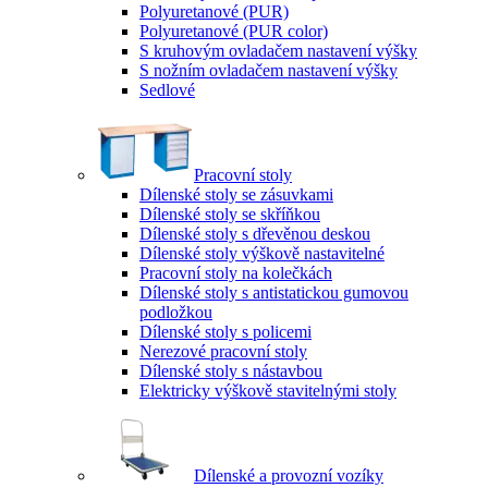
Polyuretanové (PUR)
Polyuretanové (PUR color)
S kruhovým ovladačem nastavení výšky
S nožním ovladačem nastavení výšky
Sedlové
Pracovní stoly
Dílenské stoly se zásuvkami
Dílenské stoly se skříňkou
Dílenské stoly s dřevěnou deskou
Dílenské stoly výškově nastavitelné
Pracovní stoly na kolečkách
Dílenské stoly s antistatickou gumovou
podložkou
Dílenské stoly s policemi
Nerezové pracovní stoly
Dílenské stoly s nástavbou
Elektricky výškově stavitelnými stoly
Dílenské a provozní vozíky