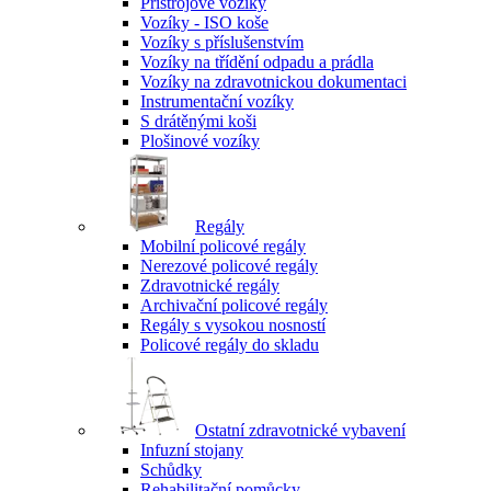
Přístrojové vozíky
Vozíky - ISO koše
Vozíky s příslušenstvím
Vozíky na třídění odpadu a prádla
Vozíky na zdravotnickou dokumentaci
Instrumentační vozíky
S drátěnými koši
Plošinové vozíky
Regály
Mobilní policové regály
Nerezové policové regály
Zdravotnické regály
Archivační policové regály
Regály s vysokou nosností
Policové regály do skladu
Ostatní zdravotnické vybavení
Infuzní stojany
Schůdky
Rehabilitační pomůcky