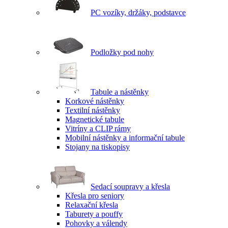
PC vozíky, držáky, podstavce
Podložky pod nohy
Tabule a nástěnky
Korkové nástěnky
Textilní nástěnky
Magnetické tabule
Vitríny a CLIP rámy
Mobilní nástěnky a informační tabule
Stojany na tiskopisy
Sedací soupravy a křesla
Křesla pro seniory
Relaxační křesla
Taburety a pouffy
Pohovky a válendy