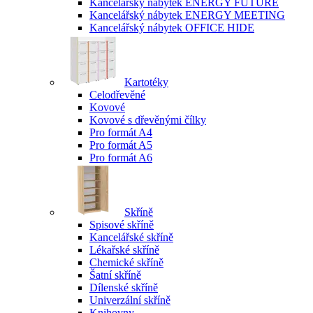
Kancelářský nábytek ENERGY FUTURE
Kancelářský nábytek ENERGY MEETING
Kancelářský nábytek OFFICE HIDE
Kartotéky
Celodřevěné
Kovové
Kovové s dřevěnými čílky
Pro formát A4
Pro formát A5
Pro formát A6
Skříně
Spisové skříně
Kancelářské skříně
Lékařské skříně
Chemické skříně
Šatní skříně
Dílenské skříně
Univerzální skříně
Knihovny