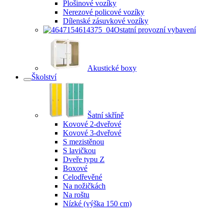
Plošinové vozíky
Nerezové policové vozíky
Dílenské zásuvkové vozíky
Ostatní provozní vybavení
Akustické boxy
Školství
Šatní skříně
Kovové 2-dveřové
Kovové 3-dveřové
S mezistěnou
S lavičkou
Dveře typu Z
Boxové
Celodřevěné
Na nožičkách
Na roštu
Nízké (výška 150 cm)