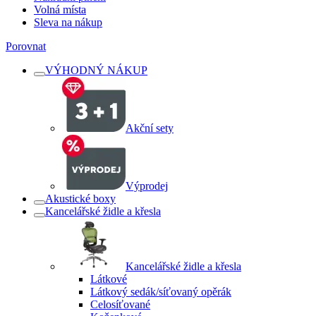
Volná místa
Sleva na nákup
Porovnat
VÝHODNÝ NÁKUP
Akční sety
Výprodej
Akustické boxy
Kancelářské židle a křesla
Kancelářské židle a křesla
Látkové
Látkový sedák/síťovaný opěrák
Celosíťované