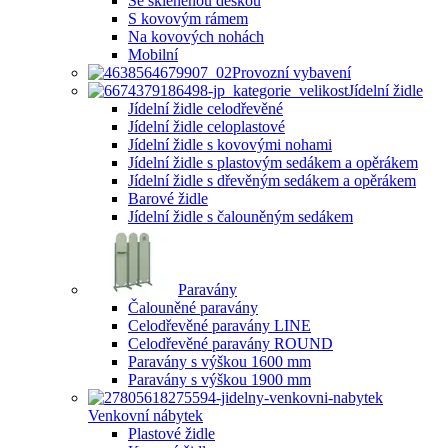
Se skleněnou deskou
S kovovým rámem
Na kovových nohách
Mobilní
Provozní vybavení
Jídelní židle
Jídelní židle celodřevěné
Jídelní židle celoplastové
Jídelní židle s kovovými nohami
Jídelní židle s plastovým sedákem a opěrákem
Jídelní židle s dřevěným sedákem a opěrákem
Barové židle
Jídelní židle s čalouněným sedákem
Paravány
Čalouněné paravány
Celodřevěné paravány LINE
Celodřevěné paravány ROUND
Paravány s výškou 1600 mm
Paravány s výškou 1900 mm
Venkovní nábytek
Plastové židle