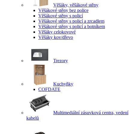
Věšáky, věšákové stěny
Věšákové stěny bez police
Věšákové stěny s policí
Věšákové stěny s policí a zrcadlem
Věšákové stěny s policí a botníkem
Věšáky celokovové
Věšáky kov/dřevo
Trezory
Kuchyňky
COFDATE
Multimediální zásuvková centra, vedení
kabelů