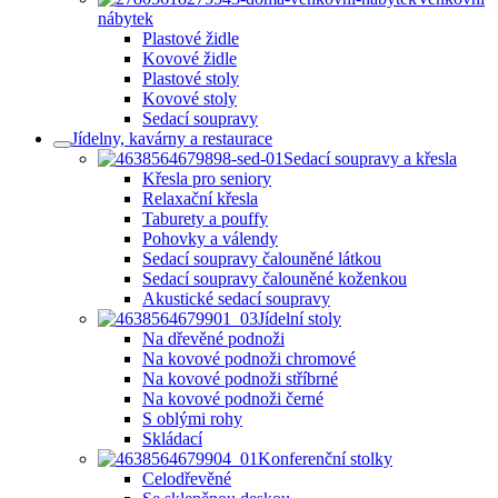
nábytek
Plastové židle
Kovové židle
Plastové stoly
Kovové stoly
Sedací soupravy
Jídelny, kavárny a restaurace
Sedací soupravy a křesla
Křesla pro seniory
Relaxační křesla
Taburety a pouffy
Pohovky a válendy
Sedací soupravy čalouněné látkou
Sedací soupravy čalouněné koženkou
Akustické sedací soupravy
Jídelní stoly
Na dřevěné podnoži
Na kovové podnoži chromové
Na kovové podnoži stříbrné
Na kovové podnoži černé
S oblými rohy
Skládací
Konferenční stolky
Celodřevěné