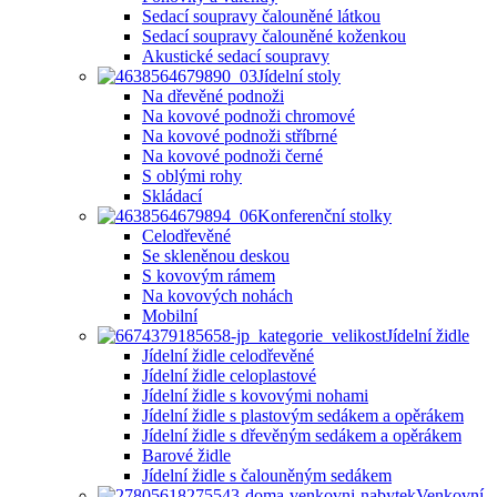
Sedací soupravy čalouněné látkou
Sedací soupravy čalouněné koženkou
Akustické sedací soupravy
Jídelní stoly
Na dřevěné podnoži
Na kovové podnoži chromové
Na kovové podnoži stříbrné
Na kovové podnoži černé
S oblými rohy
Skládací
Konferenční stolky
Celodřevěné
Se skleněnou deskou
S kovovým rámem
Na kovových nohách
Mobilní
Jídelní židle
Jídelní židle celodřevěné
Jídelní židle celoplastové
Jídelní židle s kovovými nohami
Jídelní židle s plastovým sedákem a opěrákem
Jídelní židle s dřevěným sedákem a opěrákem
Barové židle
Jídelní židle s čalouněným sedákem
Venkovní