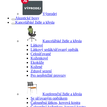
Výprodej
Akustické boxy
Kancelářské židle a křesla
Kancelářské židle a křesla
Látkové
Látkový sedák/síťovaný opěrák
Celosíťované
Koženkové
Ekokůže
Kožené
Zdravé sezení
Pro nepřetržité provozy
Konferenční židle a křesla
Se síťovaným opěrákem
Čalouněná látkou, kovová kostra
Čalouněná koženkou, kovová kostra