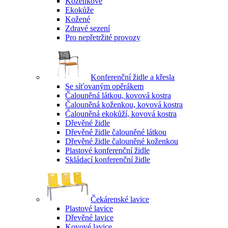
Koženkové
Ekokůže
Kožené
Zdravé sezení
Pro nepřetržité provozy
Konferenční židle a křesla
Se síťovaným opěrákem
Čalouněná látkou, kovová kostra
Čalouněná koženkou, kovová kostra
Čalouněná ekokůží, kovová kostra
Dřevěné židle
Dřevěné židle čalouněné látkou
Dřevěné židle čalouněné koženkou
Plastové konferenční židle
Skládací konferenční židle
Čekárenské lavice
Plastové lavice
Dřevěné lavice
Kovové lavice