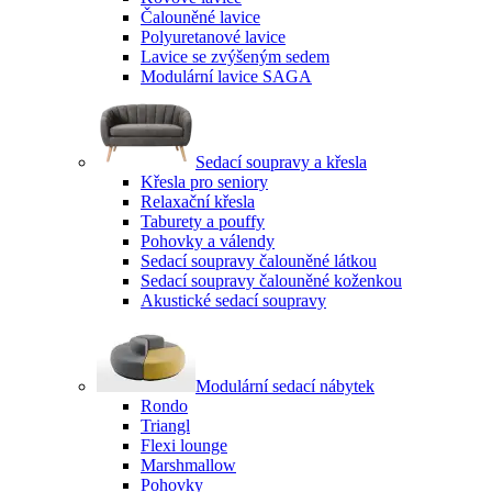
Čalouněné lavice
Polyuretanové lavice
Lavice se zvýšeným sedem
Modulární lavice SAGA
Sedací soupravy a křesla
Křesla pro seniory
Relaxační křesla
Taburety a pouffy
Pohovky a válendy
Sedací soupravy čalouněné látkou
Sedací soupravy čalouněné koženkou
Akustické sedací soupravy
Modulární sedací nábytek
Rondo
Triangl
Flexi lounge
Marshmallow
Pohovky