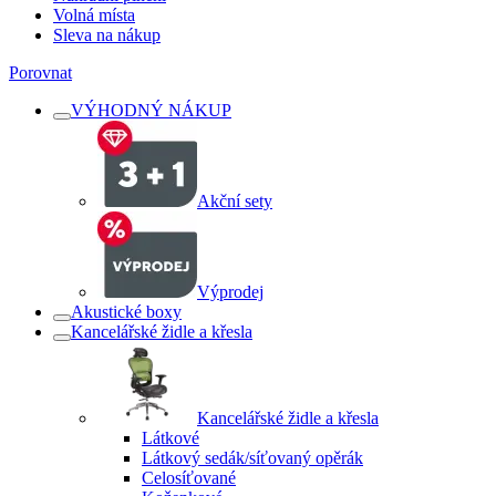
Volná místa
Sleva na nákup
Porovnat
VÝHODNÝ NÁKUP
Akční sety
Výprodej
Akustické boxy
Kancelářské židle a křesla
Kancelářské židle a křesla
Látkové
Látkový sedák/síťovaný opěrák
Celosíťované