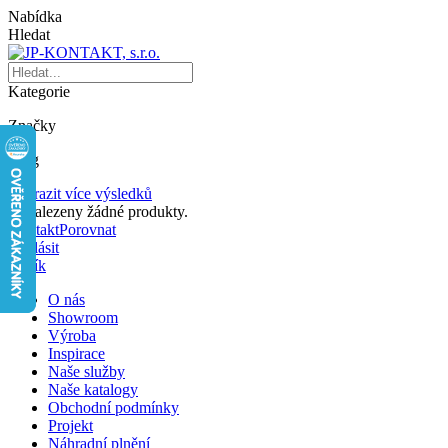
Nabídka
Hledat
Kategorie
Značky
Blog
Zobrazit více výsledků
Nenalezeny žádné produkty.
Kontakt
Porovnat
Přihlásit
Košík
O nás
Showroom
Výroba
Inspirace
Naše služby
Naše katalogy
Obchodní podmínky
Projekt
Náhradní plnění