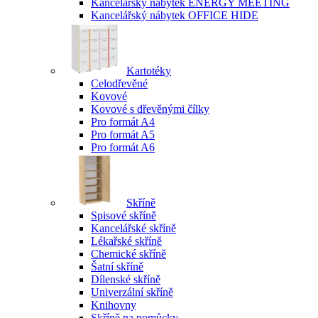
Kancelářský nábytek ENERGY MEETING
Kancelářský nábytek OFFICE HIDE
Kartotéky
Celodřevěné
Kovové
Kovové s dřevěnými čílky
Pro formát A4
Pro formát A5
Pro formát A6
Skříně
Spisové skříně
Kancelářské skříně
Lékařské skříně
Chemické skříně
Šatní skříně
Dílenské skříně
Univerzální skříně
Knihovny
Skříně na pomůcky