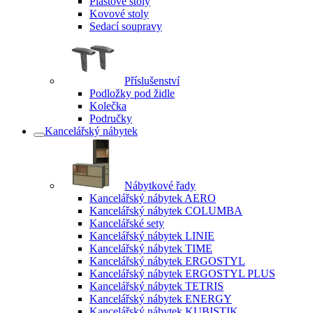
Plastové stoly
Kovové stoly
Sedací soupravy
Příslušenství
Podložky pod židle
Kolečka
Područky
Kancelářský nábytek
Nábytkové řady
Kancelářský nábytek AERO
Kancelářský nábytek COLUMBA
Kancelářské sety
Kancelářský nábytek LINIE
Kancelářský nábytek TIME
Kancelářský nábytek ERGOSTYL
Kancelářský nábytek ERGOSTYL PLUS
Kancelářský nábytek TETRIS
Kancelářský nábytek ENERGY
Kancelářský nábytek KUBISTIK