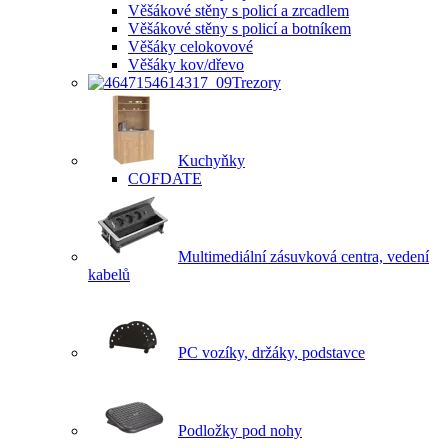
Věšákové stěny s policí a zrcadlem
Věšákové stěny s policí a botníkem
Věšáky celokovové
Věšáky kov/dřevo
Trezory
Kuchyňky
COFDATE
Multimediální zásuvková centra, vedení
kabelů
PC vozíky, držáky, podstavce
Podložky pod nohy