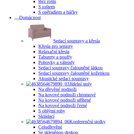
Bez roštu
S roštem
S opěradlem a háčky
Domácnost
Sedací soupravy a křesla
Křesla pro seniory
Relaxační křesla
Taburety a pouffy
Pohovky a válendy
Sedací soupravy čalouněné látkou
Sedací soupravy čalouněné koženkou
Akustické sedací soupravy
Jídelní stoly
Na dřevěné podnoži
Na kovové podnoži chromové
Na kovové podnoži stříbrné
Na kovové podnoži černé
S oblými rohy
Skládací
Konferenční stolky
Celodřevěné
Se skleněnou deskou