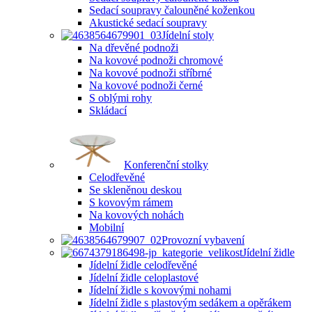
Sedací soupravy čalouněné koženkou
Akustické sedací soupravy
Jídelní stoly
Na dřevěné podnoži
Na kovové podnoži chromové
Na kovové podnoži stříbrné
Na kovové podnoži černé
S oblými rohy
Skládací
Konferenční stolky
Celodřevěné
Se skleněnou deskou
S kovovým rámem
Na kovových nohách
Mobilní
Provozní vybavení
Jídelní židle
Jídelní židle celodřevěné
Jídelní židle celoplastové
Jídelní židle s kovovými nohami
Jídelní židle s plastovým sedákem a opěrákem