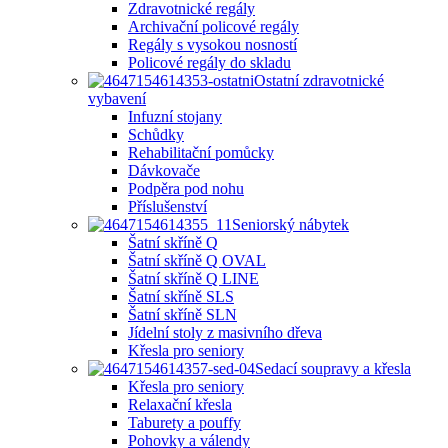
Zdravotnické regály
Archivační policové regály
Regály s vysokou nosností
Policové regály do skladu
Ostatní zdravotnické
vybavení
Infuzní stojany
Schůdky
Rehabilitační pomůcky
Dávkovače
Podpěra pod nohu
Příslušenství
Seniorský nábytek
Šatní skříně Q
Šatní skříně Q OVAL
Šatní skříně Q LINE
Šatní skříně SLS
Šatní skříně SLN
Jídelní stoly z masivního dřeva
Křesla pro seniory
Sedací soupravy a křesla
Křesla pro seniory
Relaxační křesla
Taburety a pouffy
Pohovky a válendy