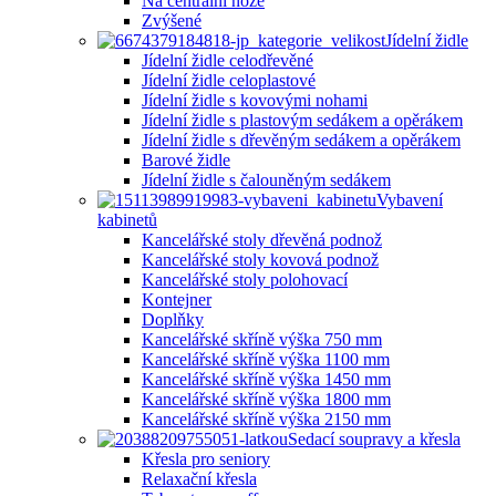
Na centrální noze
Zvýšené
Jídelní židle
Jídelní židle celodřevěné
Jídelní židle celoplastové
Jídelní židle s kovovými nohami
Jídelní židle s plastovým sedákem a opěrákem
Jídelní židle s dřevěným sedákem a opěrákem
Barové židle
Jídelní židle s čalouněným sedákem
Vybavení
kabinetů
Kancelářské stoly dřevěná podnož
Kancelářské stoly kovová podnož
Kancelářské stoly polohovací
Kontejner
Doplňky
Kancelářské skříně výška 750 mm
Kancelářské skříně výška 1100 mm
Kancelářské skříně výška 1450 mm
Kancelářské skříně výška 1800 mm
Kancelářské skříně výška 2150 mm
Sedací soupravy a křesla
Křesla pro seniory
Relaxační křesla