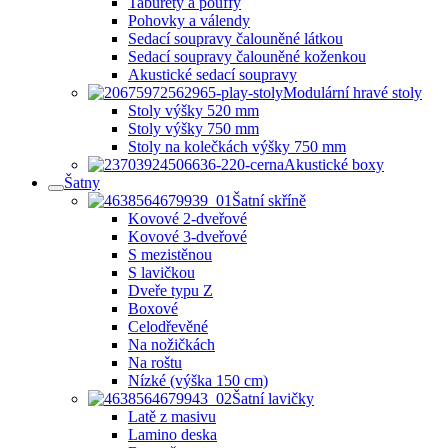
Taburety a pouffy
Pohovky a válendy
Sedací soupravy čalouněné látkou
Sedací soupravy čalouněné koženkou
Akustické sedací soupravy
Modulární hravé stoly
Stoly výšky 520 mm
Stoly výšky 750 mm
Stoly na kolečkách výšky 750 mm
Akustické boxy
Šatny
Šatní skříně
Kovové 2-dveřové
Kovové 3-dveřové
S mezistěnou
S lavičkou
Dveře typu Z
Boxové
Celodřevěné
Na nožičkách
Na roštu
Nízké (výška 150 cm)
Šatní lavičky
Latě z masivu
Lamino deska