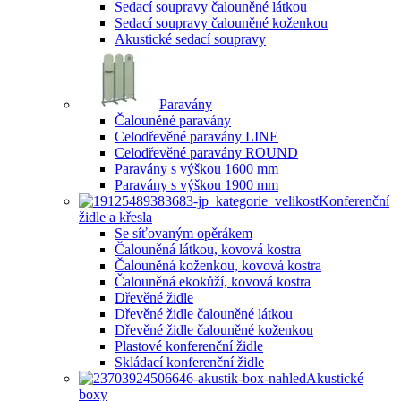
Sedací soupravy čalouněné látkou
Sedací soupravy čalouněné koženkou
Akustické sedací soupravy
Paravány
Čalouněné paravány
Celodřevěné paravány LINE
Celodřevěné paravány ROUND
Paravány s výškou 1600 mm
Paravány s výškou 1900 mm
Konferenční
židle a křesla
Se síťovaným opěrákem
Čalouněná látkou, kovová kostra
Čalouněná koženkou, kovová kostra
Čalouněná ekokůží, kovová kostra
Dřevěné židle
Dřevěné židle čalouněné látkou
Dřevěné židle čalouněné koženkou
Plastové konferenční židle
Skládací konferenční židle
Akustické
boxy