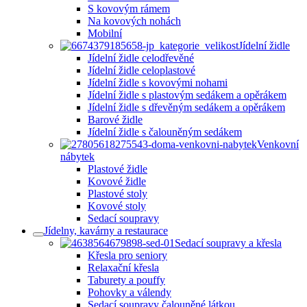
S kovovým rámem
Na kovových nohách
Mobilní
Jídelní židle
Jídelní židle celodřevěné
Jídelní židle celoplastové
Jídelní židle s kovovými nohami
Jídelní židle s plastovým sedákem a opěrákem
Jídelní židle s dřevěným sedákem a opěrákem
Barové židle
Jídelní židle s čalouněným sedákem
Venkovní
nábytek
Plastové židle
Kovové židle
Plastové stoly
Kovové stoly
Sedací soupravy
Jídelny, kavárny a restaurace
Sedací soupravy a křesla
Křesla pro seniory
Relaxační křesla
Taburety a pouffy
Pohovky a válendy
Sedací soupravy čalouněné látkou