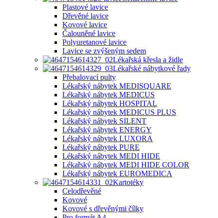
Plastové lavice
Dřevěné lavice
Kovové lavice
Čalouněné lavice
Polyuretanové lavice
Lavice se zvýšeným sedem
Lékařská křesla a židle
Lékařské nábytkové řady
Přebalovací pulty
Lékařský nábytek MEDISQUARE
Lékařský nábytek MEDICUS
Lékařský nábytek HOSPITAL
Lékařský nábytek MEDICUS PLUS
Lékařský nábytek SILENT
Lékařský nábytek ENERGY
Lékařský nábytek LUXORA
Lékařský nábytek PURE
Lékařský nábytek MEDI HIDE
Lékařský nábytek MEDI HIDE COLOR
Lékařský nábytek EUROMEDICA
Kartotéky
Celodřevěné
Kovové
Kovové s dřevěnými čílky
Pro formát A4