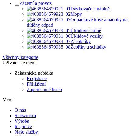
Zázemí a provoz
Dávkovače a náplně
Mopy
Odpadkové koše a nádoby na
tříděný odpad
Úklidové skříně
Úklidové vozíky
Zásobníky
Žebříky a schůdky
Všechny kategorie
Uživatelské menu
Zákaznická nabídka
Registrace
Přihlášení
Zapomenuté heslo
Menu
O nás
Showroom
Výroba
Inspirace
Naše služby