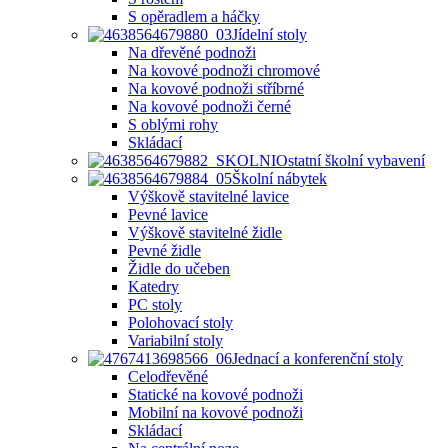
S opěradlem a háčky
Jídelní stoly
Na dřevěné podnoži
Na kovové podnoži chromové
Na kovové podnoži stříbrné
Na kovové podnoži černé
S oblými rohy
Skládací
Ostatní školní vybavení
Školní nábytek
Výškově stavitelné lavice
Pevné lavice
Výškově stavitelné židle
Pevné židle
Židle do učeben
Katedry
PC stoly
Polohovací stoly
Variabilní stoly
Jednací a konferenční stoly
Celodřevěné
Statické na kovové podnoži
Mobilní na kovové podnoži
Skládací