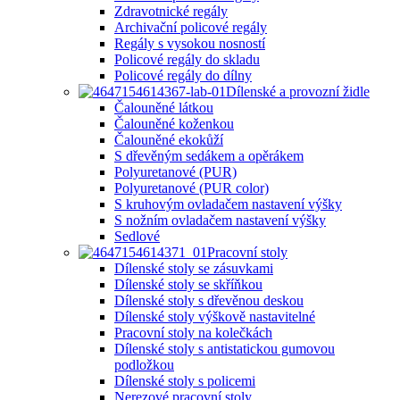
Zdravotnické regály
Archivační policové regály
Regály s vysokou nosností
Policové regály do skladu
Policové regály do dílny
Dílenské a provozní židle
Čalouněné látkou
Čalouněné koženkou
Čalouněné ekokůží
S dřevěným sedákem a opěrákem
Polyuretanové (PUR)
Polyuretanové (PUR color)
S kruhovým ovladačem nastavení výšky
S nožním ovladačem nastavení výšky
Sedlové
Pracovní stoly
Dílenské stoly se zásuvkami
Dílenské stoly se skříňkou
Dílenské stoly s dřevěnou deskou
Dílenské stoly výškově nastavitelné
Pracovní stoly na kolečkách
Dílenské stoly s antistatickou gumovou
podložkou
Dílenské stoly s policemi
Nerezové pracovní stoly