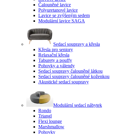
Čalouněné lavice
Polyuretanové lavice
Lavice se zvýšeným sedem
Modulární lavice SAGA
Sedací soupravy a křesla
Křesla pro seniory
Relaxační křesla
Taburety a pouffy
Pohovky a válendy
Sedací soupravy čalouněné látkou
Sedací soupravy čalouněné koženkou
Akustické sedací soupravy
Modulární sedací nábytek
Rondo
Triangl
Flexi lounge
Marshmallow
Pohovky