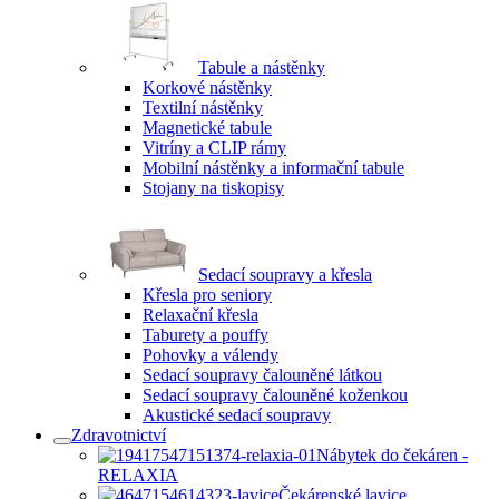
Tabule a nástěnky
Korkové nástěnky
Textilní nástěnky
Magnetické tabule
Vitríny a CLIP rámy
Mobilní nástěnky a informační tabule
Stojany na tiskopisy
Sedací soupravy a křesla
Křesla pro seniory
Relaxační křesla
Taburety a pouffy
Pohovky a válendy
Sedací soupravy čalouněné látkou
Sedací soupravy čalouněné koženkou
Akustické sedací soupravy
Zdravotnictví
Nábytek do čekáren -
RELAXIA
Čekárenské lavice