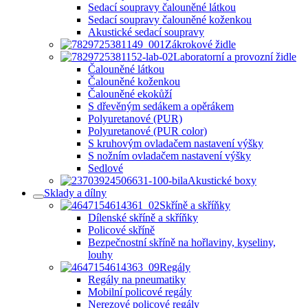
Sedací soupravy čalouněné látkou
Sedací soupravy čalouněné koženkou
Akustické sedací soupravy
Zákrokové židle
Laboratorní a provozní židle
Čalouněné látkou
Čalouněné koženkou
Čalouněné ekokůží
S dřevěným sedákem a opěrákem
Polyuretanové (PUR)
Polyuretanové (PUR color)
S kruhovým ovladačem nastavení výšky
S nožním ovladačem nastavení výšky
Sedlové
Akustické boxy
Sklady a dílny
Skříně a skříňky
Dílenské skříně a skříňky
Policové skříně
Bezpečnostní skříně na hořlaviny, kyseliny,
louhy
Regály
Regály na pneumatiky
Mobilní policové regály
Nerezové policové regály