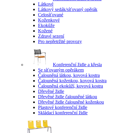
Látkové
Látkový sedák/síťovaný opěrák
Celosíťované
Koženkové
Ekokůže
Kožené
Zdravé sezení
Pro nepřetržité provozy
Konferenční židle a křesla
Se síťovaným opěrákem
Čalouněná látkou, kovová kostra
Čalouněná koženkou, kovová kostra
Čalouněná ekokůží, kovová kostra
Dřevěné židle
Dřevěné židle čalouněné látkou
Dřevěné židle čalouněné koženkou
Plastové konferenční židle
Skládací konferenční židle