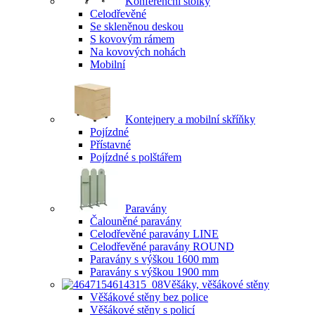
Konferenční stolky
Celodřevěné
Se skleněnou deskou
S kovovým rámem
Na kovových nohách
Mobilní
Kontejnery a mobilní skříňky
Pojízdné
Přístavné
Pojízdné s polštářem
Paravány
Čalouněné paravány
Celodřevěné paravány LINE
Celodřevěné paravány ROUND
Paravány s výškou 1600 mm
Paravány s výškou 1900 mm
Věšáky, věšákové stěny
Věšákové stěny bez police
Věšákové stěny s policí