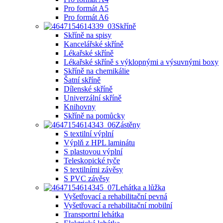
Pro formát A5
Pro formát A6
Skříně
Skříně na spisy
Kancelářské skříně
Lékařské skříně
Lékařské skříně s výklopnými a výsuvnými boxy
Skříně na chemikálie
Šatní skříně
Dílenské skříně
Univerzální skříně
Knihovny
Skříně na pomůcky
Zástěny
S textilní výplní
Výplň z HPL laminátu
S plastovou výplní
Teleskopické tyče
S textilními závěsy
S PVC závěsy
Lehátka a lůžka
Vyšetřovací a rehabilitační pevná
Vyšetřovací a rehabilitační mobilní
Transportní lehátka