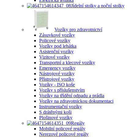
Elektrická lehátka
Jídelní stolky a noční stolky
Vozíky pro zdravotnictví
Zásuvkové vozíky
Policové vozíky
Vozíky pod lehátka
Asistenční vozíky
Vizitové vozíky
Transportní a klecové vozíky
Emergency vozíky
Nástrojové vozíky
Přístrojové vozíky
Vozíky - ISO koše
Vozíky s příslušenstvím
Vozíky na třídění odpadu a prádla
Vozíky na zdravotnickou dokumentaci
Instrumentační vozíky
S drátěnými koši
Plošinové vozíky
Regály
Mobilní policové regály
Nerezové policové regály