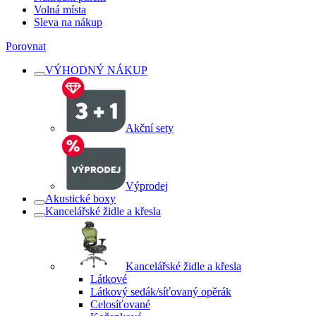
Volná místa
Sleva na nákup
Porovnat
VÝHODNÝ NÁKUP
Akční sety
Výprodej
Akustické boxy
Kancelářské židle a křesla
Kancelářské židle a křesla
Látkové
Látkový sedák/síťovaný opěrák
Celosíťované