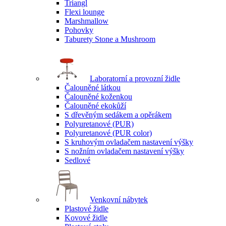
Triangl
Flexi lounge
Marshmallow
Pohovky
Taburety Stone a Mushroom
Laboratorní a provozní židle
Čalouněné látkou
Čalouněné koženkou
Čalouněné ekokůží
S dřevěným sedákem a opěrákem
Polyuretanové (PUR)
Polyuretanové (PUR color)
S kruhovým ovladačem nastavení výšky
S nožním ovladačem nastavení výšky
Sedlové
Venkovní nábytek
Plastové židle
Kovové židle