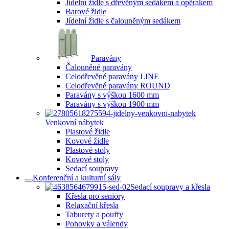
Jídelní židle s dřevěným sedákem a opěrákem
Barové židle
Jídelní židle s čalouněným sedákem
Paravány
Čalouněné paravány
Celodřevěné paravány LINE
Celodřevěné paravány ROUND
Paravány s výškou 1600 mm
Paravány s výškou 1900 mm
Venkovní nábytek
Plastové židle
Kovové židle
Plastové stoly
Kovové stoly
Sedací soupravy
Konferenční a kulturní sály
Sedací soupravy a křesla
Křesla pro seniory
Relaxační křesla
Taburety a pouffy
Pohovky a válendy