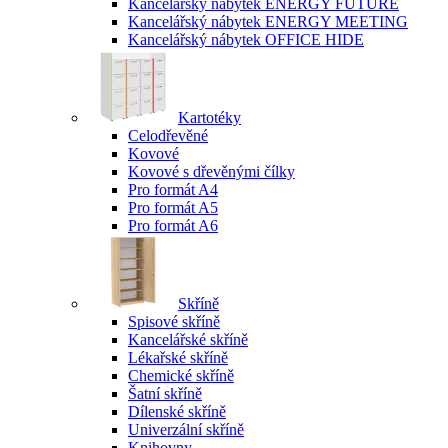
Kancelářský nábytek ENERGY FUTURE
Kancelářský nábytek ENERGY MEETING
Kancelářský nábytek OFFICE HIDE
Kartotéky
Celodřevěné
Kovové
Kovové s dřevěnými čílky
Pro formát A4
Pro formát A5
Pro formát A6
Skříně
Spisové skříně
Kancelářské skříně
Lékařské skříně
Chemické skříně
Šatní skříně
Dílenské skříně
Univerzální skříně
Knihovny