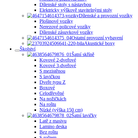
Dílenské stoly s nástavbou
Elektricky výškově stavitelnými stoly
Dílenské a provozní vozíky
Plošinové vozíky
Nerezové policové vozíky
Dílenské zásuvkové vozíky
Ostatní provozní vybavení
Akustické boxy
Školství
Šatní skříně
Kovové 2-dveřové
Kovové 3-dveřové
S mezistěnou
S lavičkou
Dveře typu Z
Boxové
Celodřevěné
Na nožičkách
Na roštu
Nízké (výška 150 cm)
Šatní lavičky
Latě z masivu
Lamino deska
Bez roštu
S roštem