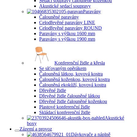
Sedací soupravy čalouněné koženkou
Akustické sedací soupravy
Paravány
Čalouněné paravány
Celodřevěné paravány LINE
Celodřevěné paravány ROUND
Paravány s výškou 1600 mm
Paravány s výškou 1900 mm
Konferenční židle a křesla
Se síťovaným opěrákem
Čalouněná látkou, kovová kostra
Čalouněná koženkou, kovová kostra
Čalouněná ekokůží, kovová kostra
Dřevěné židle
Dřevěné židle čalouněné látkou
Dřevěné židle čalouněné koženkou
Plastové konferenční židle
Skládací konferenční židle
Akustické
boxy
Zázemí a provoz
Dávkovače a náplně