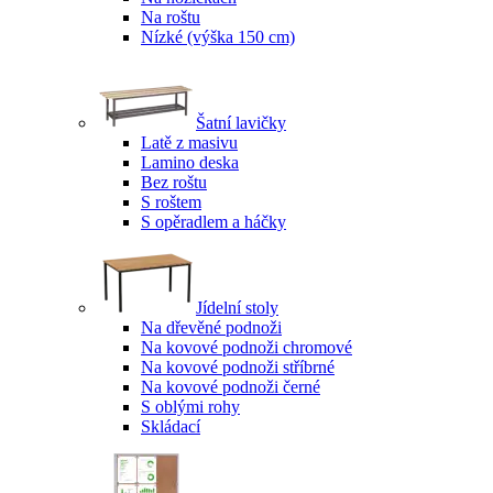
Na roštu
Nízké (výška 150 cm)
Šatní lavičky
Latě z masivu
Lamino deska
Bez roštu
S roštem
S opěradlem a háčky
Jídelní stoly
Na dřevěné podnoži
Na kovové podnoži chromové
Na kovové podnoži stříbrné
Na kovové podnoži černé
S oblými rohy
Skládací