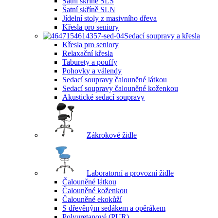
Šatní skříně SLS
Šatní skříně SLN
Jídelní stoly z masivního dřeva
Křesla pro seniory
Sedací soupravy a křesla
Křesla pro seniory
Relaxační křesla
Taburety a pouffy
Pohovky a válendy
Sedací soupravy čalouněné látkou
Sedací soupravy čalouněné koženkou
Akustické sedací soupravy
Zákrokové židle
Laboratorní a provozní židle
Čalouněné látkou
Čalouněné koženkou
Čalouněné ekokůží
S dřevěným sedákem a opěrákem
Polyuretanové (PUR)