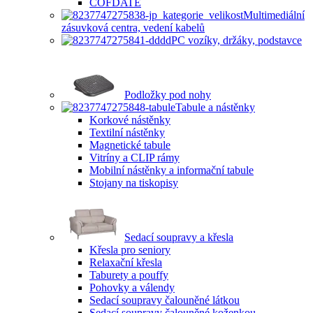
COFDATE
Multimediální
zásuvková centra, vedení kabelů
PC vozíky, držáky, podstavce
Podložky pod nohy
Tabule a nástěnky
Korkové nástěnky
Textilní nástěnky
Magnetické tabule
Vitríny a CLIP rámy
Mobilní nástěnky a informační tabule
Stojany na tiskopisy
Sedací soupravy a křesla
Křesla pro seniory
Relaxační křesla
Taburety a pouffy
Pohovky a válendy
Sedací soupravy čalouněné látkou
Sedací soupravy čalouněné koženkou