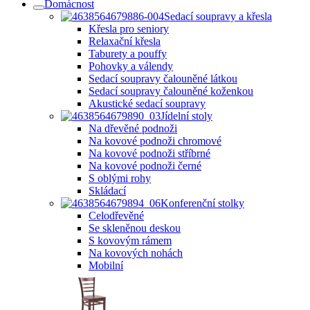
Domácnost
Sedací soupravy a křesla
Křesla pro seniory
Relaxační křesla
Taburety a pouffy
Pohovky a válendy
Sedací soupravy čalouněné látkou
Sedací soupravy čalouněné koženkou
Akustické sedací soupravy
Jídelní stoly
Na dřevěné podnoži
Na kovové podnoži chromové
Na kovové podnoži stříbrné
Na kovové podnoži černé
S oblými rohy
Skládací
Konferenční stolky
Celodřevěné
Se skleněnou deskou
S kovovým rámem
Na kovových nohách
Mobilní