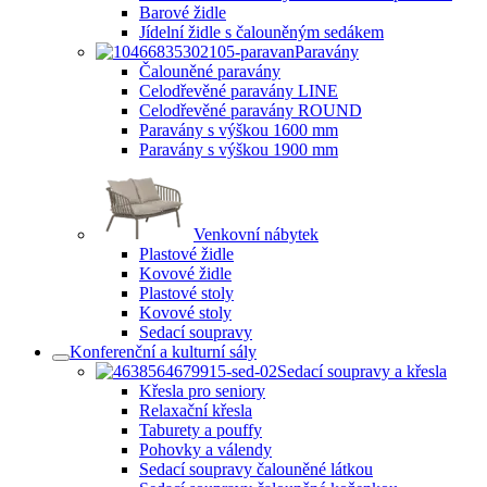
Barové židle
Jídelní židle s čalouněným sedákem
Paravány
Čalouněné paravány
Celodřevěné paravány LINE
Celodřevěné paravány ROUND
Paravány s výškou 1600 mm
Paravány s výškou 1900 mm
Venkovní nábytek
Plastové židle
Kovové židle
Plastové stoly
Kovové stoly
Sedací soupravy
Konferenční a kulturní sály
Sedací soupravy a křesla
Křesla pro seniory
Relaxační křesla
Taburety a pouffy
Pohovky a válendy
Sedací soupravy čalouněné látkou