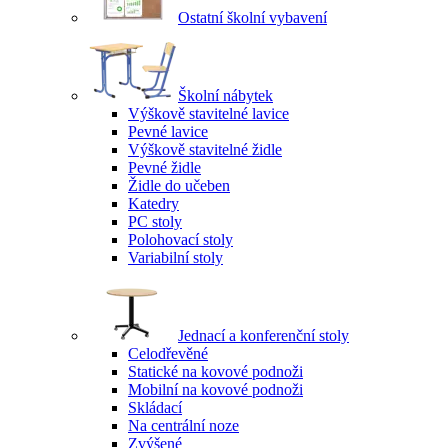
Ostatní školní vybavení
Školní nábytek
Výškově stavitelné lavice
Pevné lavice
Výškově stavitelné židle
Pevné židle
Židle do učeben
Katedry
PC stoly
Polohovací stoly
Variabilní stoly
Jednací a konferenční stoly
Celodřevěné
Statické na kovové podnoži
Mobilní na kovové podnoži
Skládací
Na centrální noze
Zvýšené