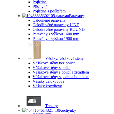
Pojízdné
Přístavné
Pojízdné s polštářem
Paravány
Čalouněné paravány
Celodřevěné paravány LINE
Celodřevěné paravány ROUND
Paravány s výškou 1600 mm
Paravány s výškou 1900 mm
Věšáky, věšákové stěny
Věšákové stěny bez police
Věšákové stěny s policí
Věšákové stěny s policí a zrcadlem
Věšákové stěny s policí a botníkem
Věšáky celokovové
Věšáky kov/dřevo
Trezory
Kuchyňky