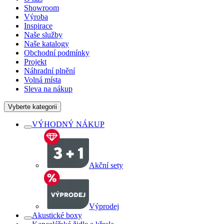
Showroom
Výroba
Inspirace
Naše služby
Naše katalogy
Obchodní podmínky
Projekt
Náhradní plnění
Volná místa
Sleva na nákup
Vyberte kategorii
VÝHODNÝ NÁKUP
Akční sety
Výprodej
Akustické boxy