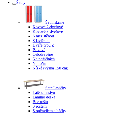
Šatny
Šatní skříně
Kovové 2-dveřové
Kovové 3-dveřové
S mezistěnou
S lavičkou
Dveře typu Z
Boxové
Celodřevěné
Na nožičkách
Na roštu
Nízké (výška 150 cm)
Šatní lavičky
Latě z masivu
Lamino deska
Bez roštu
S roštem
S opěradlem a háčky