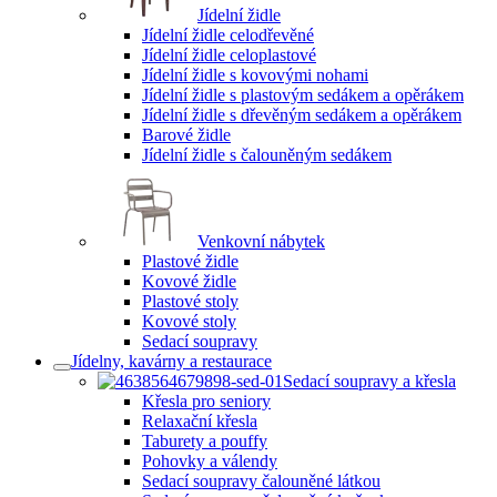
Jídelní židle
Jídelní židle celodřevěné
Jídelní židle celoplastové
Jídelní židle s kovovými nohami
Jídelní židle s plastovým sedákem a opěrákem
Jídelní židle s dřevěným sedákem a opěrákem
Barové židle
Jídelní židle s čalouněným sedákem
Venkovní nábytek
Plastové židle
Kovové židle
Plastové stoly
Kovové stoly
Sedací soupravy
Jídelny, kavárny a restaurace
Sedací soupravy a křesla
Křesla pro seniory
Relaxační křesla
Taburety a pouffy
Pohovky a válendy
Sedací soupravy čalouněné látkou