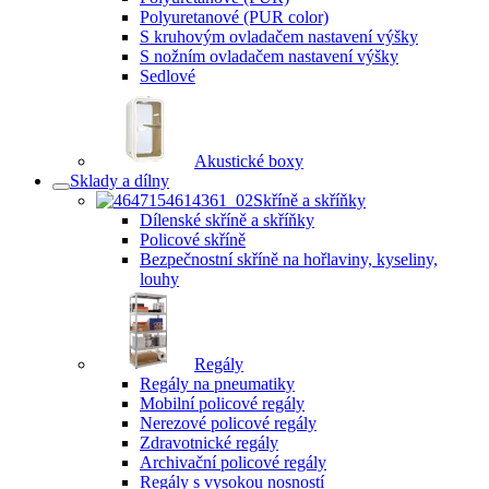
Polyuretanové (PUR color)
S kruhovým ovladačem nastavení výšky
S nožním ovladačem nastavení výšky
Sedlové
Akustické boxy
Sklady a dílny
Skříně a skříňky
Dílenské skříně a skříňky
Policové skříně
Bezpečnostní skříně na hořlaviny, kyseliny,
louhy
Regály
Regály na pneumatiky
Mobilní policové regály
Nerezové policové regály
Zdravotnické regály
Archivační policové regály
Regály s vysokou nosností