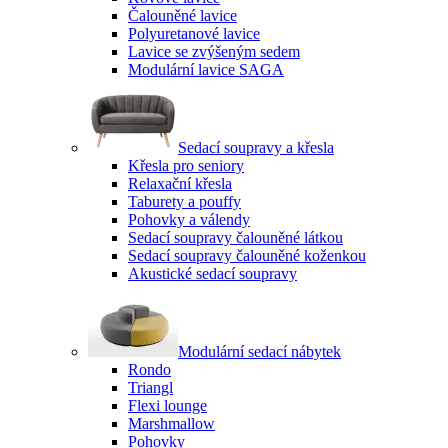
Čalouněné lavice
Polyuretanové lavice
Lavice se zvýšeným sedem
Modulární lavice SAGA
Sedací soupravy a křesla
Křesla pro seniory
Relaxační křesla
Taburety a pouffy
Pohovky a válendy
Sedací soupravy čalouněné látkou
Sedací soupravy čalouněné koženkou
Akustické sedací soupravy
Modulární sedací nábytek
Rondo
Triangl
Flexi lounge
Marshmallow
Pohovky