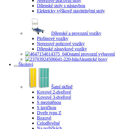
Nerezové pracovní stoly
Dílenské stoly s nástavbou
Elektricky výškově stavitelnými stoly
Dílenské a provozní vozíky
Plošinové vozíky
Nerezové policové vozíky
Dílenské zásuvkové vozíky
Ostatní provozní vybavení
Akustické boxy
Školství
Šatní skříně
Kovové 2-dveřové
Kovové 3-dveřové
S mezistěnou
S lavičkou
Dveře typu Z
Boxové
Celodřevěné
Na nožičkách