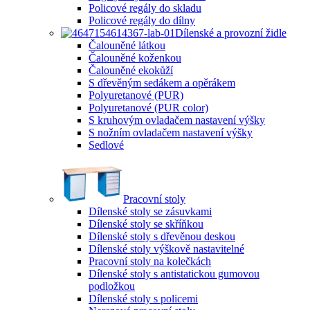
Policové regály do skladu
Policové regály do dílny
Dílenské a provozní židle
Čalouněné látkou
Čalouněné koženkou
Čalouněné ekokůží
S dřevěným sedákem a opěrákem
Polyuretanové (PUR)
Polyuretanové (PUR color)
S kruhovým ovladačem nastavení výšky
S nožním ovladačem nastavení výšky
Sedlové
Pracovní stoly
Dílenské stoly se zásuvkami
Dílenské stoly se skříňkou
Dílenské stoly s dřevěnou deskou
Dílenské stoly výškově nastavitelné
Pracovní stoly na kolečkách
Dílenské stoly s antistatickou gumovou
podložkou
Dílenské stoly s policemi