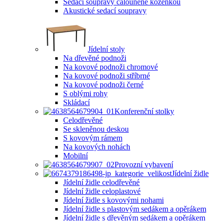
Sedací soupravy čalouněné koženkou
Akustické sedací soupravy
Jídelní stoly
Na dřevěné podnoži
Na kovové podnoži chromové
Na kovové podnoži stříbrné
Na kovové podnoži černé
S oblými rohy
Skládací
Konferenční stolky
Celodřevěné
Se skleněnou deskou
S kovovým rámem
Na kovových nohách
Mobilní
Provozní vybavení
Jídelní židle
Jídelní židle celodřevěné
Jídelní židle celoplastové
Jídelní židle s kovovými nohami
Jídelní židle s plastovým sedákem a opěrákem
Jídelní židle s dřevěným sedákem a opěrákem