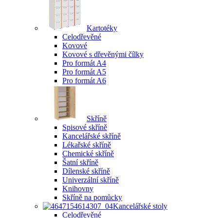
Kartotéky
Celodřevěné
Kovové
Kovové s dřevěnými čílky
Pro formát A4
Pro formát A5
Pro formát A6
Skříně
Spisové skříně
Kancelářské skříně
Lékařské skříně
Chemické skříně
Šatní skříně
Dílenské skříně
Univerzální skříně
Knihovny
Skříně na pomůcky
Kancelářské stoly
Celodřevěné