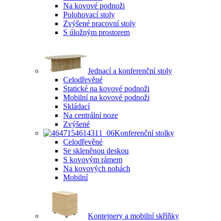
Na kovové podnoži
Polohovací stoly
Zvýšené pracovní stoly
S úložným prostorem
Jednací a konferenční stoly
Celodřevěné
Statické na kovové podnoži
Mobilní na kovové podnoži
Skládací
Na centrální noze
Zvýšené
Konferenční stolky
Celodřevěné
Se skleněnou deskou
S kovovým rámem
Na kovových nohách
Mobilní
Kontejnery a mobilní skříňky