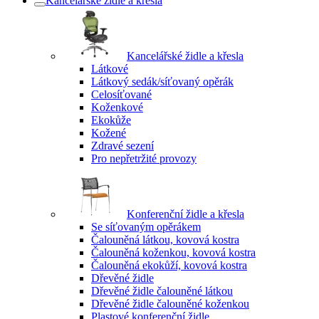
Kancelářské židle a křesla
Kancelářské židle a křesla
Látkové
Látkový sedák/síťovaný opěrák
Celosíťované
Koženkové
Ekokůže
Kožené
Zdravé sezení
Pro nepřetržité provozy
Konferenční židle a křesla
Se síťovaným opěrákem
Čalouněná látkou, kovová kostra
Čalouněná koženkou, kovová kostra
Čalouněná ekokůží, kovová kostra
Dřevěné židle
Dřevěné židle čalouněné látkou
Dřevěné židle čalouněné koženkou
Plastové konferenční židle