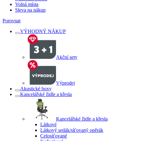
Volná místa
Sleva na nákup
Porovnat
VÝHODNÝ NÁKUP
Akční sety
Výprodej
Akustické boxy
Kancelářské židle a křesla
Kancelářské židle a křesla
Látkové
Látkový sedák/síťovaný opěrák
Celosíťované