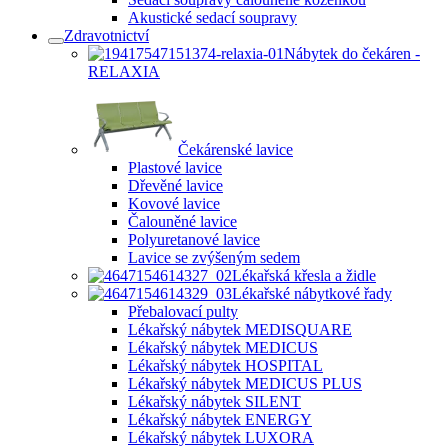
Akustické sedací soupravy
Zdravotnictví
Nábytek do čekáren -
RELAXIA
Čekárenské lavice
Plastové lavice
Dřevěné lavice
Kovové lavice
Čalouněné lavice
Polyuretanové lavice
Lavice se zvýšeným sedem
Lékařská křesla a židle
Lékařské nábytkové řady
Přebalovací pulty
Lékařský nábytek MEDISQUARE
Lékařský nábytek MEDICUS
Lékařský nábytek HOSPITAL
Lékařský nábytek MEDICUS PLUS
Lékařský nábytek SILENT
Lékařský nábytek ENERGY
Lékařský nábytek LUXORA