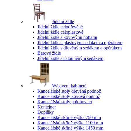
Jídelní židle
Jídelní židle celodřevěné
Jídelní židle celoplastové
Jídelní židle s kovovými nohami
Jídelní židle s plastovým sedákem a opěrákem
Jídelní židle s dřevěným sedákem a opěrákem
Barové židle
Jídelní židle s čalouněným sedákem
Vybavení kabinetů
Kancelářské stoly dřevěná podnož
Kancelářské stoly kovová podnož
Kancelářské stoly polohovací
Kontejner
Doplňky
Kancelářské skříně výška 750 mm
Kancelářské skříně výška 1100 mm
Kancelářské skříně výška 1450 mm