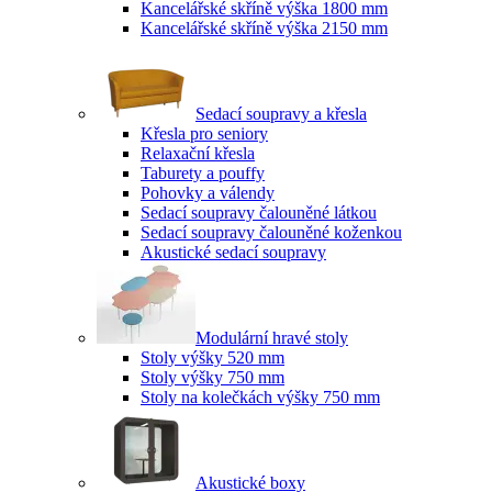
Kancelářské skříně výška 1800 mm
Kancelářské skříně výška 2150 mm
Sedací soupravy a křesla
Křesla pro seniory
Relaxační křesla
Taburety a pouffy
Pohovky a válendy
Sedací soupravy čalouněné látkou
Sedací soupravy čalouněné koženkou
Akustické sedací soupravy
Modulární hravé stoly
Stoly výšky 520 mm
Stoly výšky 750 mm
Stoly na kolečkách výšky 750 mm
Akustické boxy