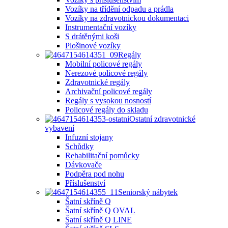
Vozíky na třídění odpadu a prádla
Vozíky na zdravotnickou dokumentaci
Instrumentační vozíky
S drátěnými koši
Plošinové vozíky
Regály
Mobilní policové regály
Nerezové policové regály
Zdravotnické regály
Archivační policové regály
Regály s vysokou nosností
Policové regály do skladu
Ostatní zdravotnické
vybavení
Infuzní stojany
Schůdky
Rehabilitační pomůcky
Dávkovače
Podpěra pod nohu
Příslušenství
Seniorský nábytek
Šatní skříně Q
Šatní skříně Q OVAL
Šatní skříně Q LINE