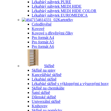
Lékařský nábytek PURE
Lékařský nábytek MEDI HIDE
Lékařský nábytek MEDI HIDE COLOR
Lékařský nábytek EUROMEDICA
Kartotéky
Celodřevěné
Kovové
Kovové s dřevěnými čílky
Pro formát A4
Pro formát A5
Pro formát A6
Skříně
Skříně na spisy
Kancelářské skříně
Lékařské skříně
Lékařské skříně s výklopnými a výsuvnými boxy
Skříně na chemikálie
Šatní skříně
Dílenské skříně
Univerzální skříně
Knihovny
Skříně na pomůcky