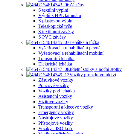
Zástěny
S textilní výplní
Výplň z HPL laminátu
S plastovou výplní
Teleskopické tyče
S textilními závěsy
S PVC závěsy
Lehátka a lůžka
Vyšetřovací a rehabilitační pevná
Vyšetřovací a rehabilitační mobilní
Transportní lehátka
Elektrická lehátka
Jídelní stolky a noční stolky
Vozíky pro zdravotnictví
Zásuvkové vozíky
Policové vozíky
Vozíky pod lehátka
Asistenční vozíky
Vizitové vozíky
Transportní a klecové vozíky
Emergency vozíky
Nástrojové vozíky
Přístrojové vozíky
Vozíky - ISO koše
Vozíky s příslušenstvím