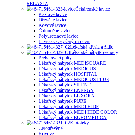
RELAXIA
Čekárenské lavice
Plastové lavice
Dřevěné lavice
Kovové lavice
Čalouněné lavice
Polyuretanové lavice
Lavice se zvýšeným sedem
Lékařská křesla a židle
Lékařské nábytkové řady
Přebalovací pulty
Lékařský nábytek MEDISQUARE
Lékařský nábytek MEDICUS
Lékařský nábytek HOSPITAL
Lékařský nábytek MEDICUS PLUS
Lékařský nábytek SILENT
Lékařský nábytek ENERGY
Lékařský nábytek LUXORA
Lékařský nábytek PURE
Lékařský nábytek MEDI HIDE
Lékařský nábytek MEDI HIDE COLOR
Lékařský nábytek EUROMEDICA
Kartotéky
Celodřevěné
Kovové