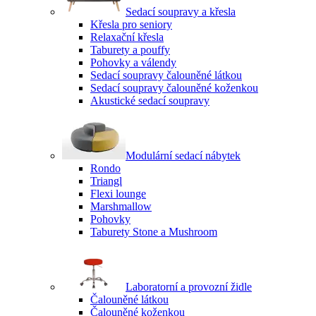
Sedací soupravy a křesla
Křesla pro seniory
Relaxační křesla
Taburety a pouffy
Pohovky a válendy
Sedací soupravy čalouněné látkou
Sedací soupravy čalouněné koženkou
Akustické sedací soupravy
Modulární sedací nábytek
Rondo
Triangl
Flexi lounge
Marshmallow
Pohovky
Taburety Stone a Mushroom
Laboratorní a provozní židle
Čalouněné látkou
Čalouněné koženkou