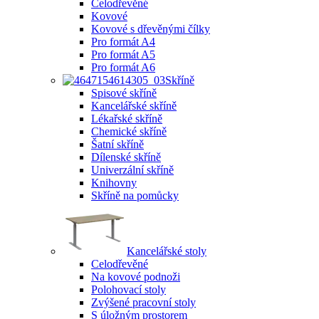
Celodřevěné
Kovové
Kovové s dřevěnými čílky
Pro formát A4
Pro formát A5
Pro formát A6
Skříně
Spisové skříně
Kancelářské skříně
Lékařské skříně
Chemické skříně
Šatní skříně
Dílenské skříně
Univerzální skříně
Knihovny
Skříně na pomůcky
Kancelářské stoly
Celodřevěné
Na kovové podnoži
Polohovací stoly
Zvýšené pracovní stoly
S úložným prostorem