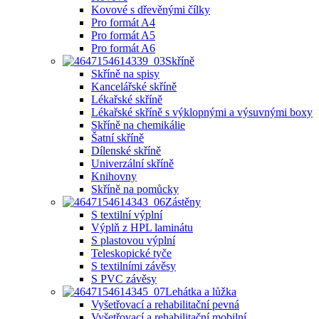
Kovové s dřevěnými čílky
Pro formát A4
Pro formát A5
Pro formát A6
Skříně
Skříně na spisy
Kancelářské skříně
Lékařské skříně
Lékařské skříně s výklopnými a výsuvnými boxy
Skříně na chemikálie
Šatní skříně
Dílenské skříně
Univerzální skříně
Knihovny
Skříně na pomůcky
Zástěny
S textilní výplní
Výplň z HPL laminátu
S plastovou výplní
Teleskopické tyče
S textilními závěsy
S PVC závěsy
Lehátka a lůžka
Vyšetřovací a rehabilitační pevná
Vyšetřovací a rehabilitační mobilní