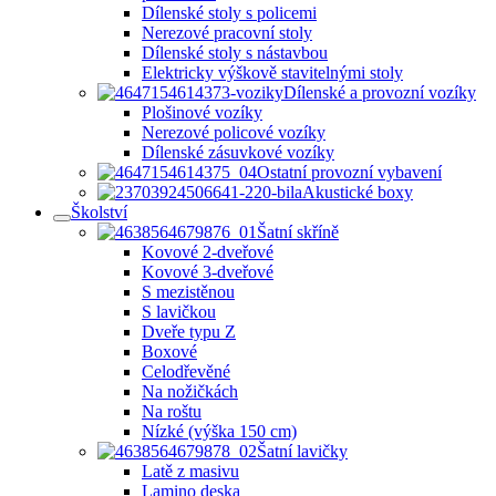
Dílenské stoly s policemi
Nerezové pracovní stoly
Dílenské stoly s nástavbou
Elektricky výškově stavitelnými stoly
Dílenské a provozní vozíky
Plošinové vozíky
Nerezové policové vozíky
Dílenské zásuvkové vozíky
Ostatní provozní vybavení
Akustické boxy
Školství
Šatní skříně
Kovové 2-dveřové
Kovové 3-dveřové
S mezistěnou
S lavičkou
Dveře typu Z
Boxové
Celodřevěné
Na nožičkách
Na roštu
Nízké (výška 150 cm)
Šatní lavičky
Latě z masivu
Lamino deska