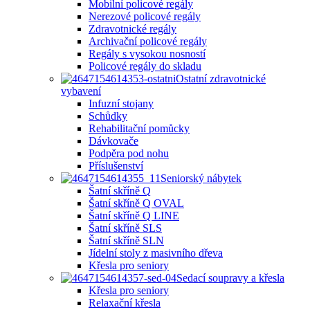
Mobilní policové regály
Nerezové policové regály
Zdravotnické regály
Archivační policové regály
Regály s vysokou nosností
Policové regály do skladu
Ostatní zdravotnické
vybavení
Infuzní stojany
Schůdky
Rehabilitační pomůcky
Dávkovače
Podpěra pod nohu
Příslušenství
Seniorský nábytek
Šatní skříně Q
Šatní skříně Q OVAL
Šatní skříně Q LINE
Šatní skříně SLS
Šatní skříně SLN
Jídelní stoly z masivního dřeva
Křesla pro seniory
Sedací soupravy a křesla
Křesla pro seniory
Relaxační křesla