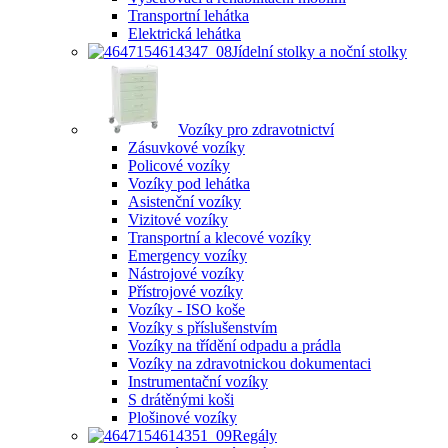
Transportní lehátka
Elektrická lehátka
Jídelní stolky a noční stolky
Vozíky pro zdravotnictví
Zásuvkové vozíky
Policové vozíky
Vozíky pod lehátka
Asistenční vozíky
Vizitové vozíky
Transportní a klecové vozíky
Emergency vozíky
Nástrojové vozíky
Přístrojové vozíky
Vozíky - ISO koše
Vozíky s příslušenstvím
Vozíky na třídění odpadu a prádla
Vozíky na zdravotnickou dokumentaci
Instrumentační vozíky
S drátěnými koši
Plošinové vozíky
Regály