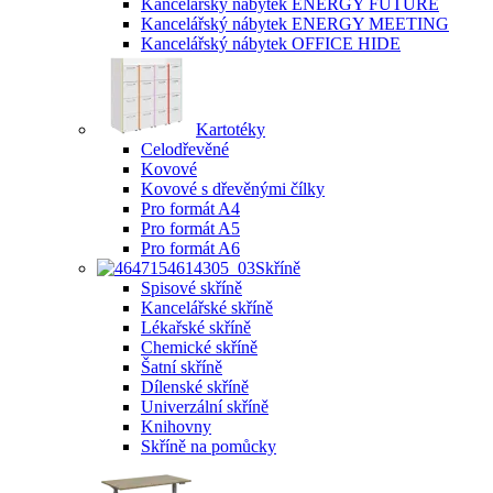
Kancelářský nábytek ENERGY FUTURE
Kancelářský nábytek ENERGY MEETING
Kancelářský nábytek OFFICE HIDE
Kartotéky
Celodřevěné
Kovové
Kovové s dřevěnými čílky
Pro formát A4
Pro formát A5
Pro formát A6
Skříně
Spisové skříně
Kancelářské skříně
Lékařské skříně
Chemické skříně
Šatní skříně
Dílenské skříně
Univerzální skříně
Knihovny
Skříně na pomůcky