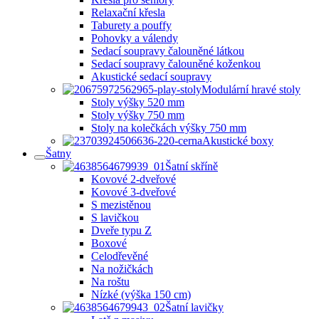
Relaxační křesla
Taburety a pouffy
Pohovky a válendy
Sedací soupravy čalouněné látkou
Sedací soupravy čalouněné koženkou
Akustické sedací soupravy
Modulární hravé stoly
Stoly výšky 520 mm
Stoly výšky 750 mm
Stoly na kolečkách výšky 750 mm
Akustické boxy
Šatny
Šatní skříně
Kovové 2-dveřové
Kovové 3-dveřové
S mezistěnou
S lavičkou
Dveře typu Z
Boxové
Celodřevěné
Na nožičkách
Na roštu
Nízké (výška 150 cm)
Šatní lavičky