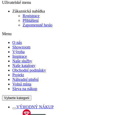
Uživatelské menu
Zákaznická nabídka
Registrace
Přihlášení
Zapomenuté heslo
Menu
O nás
Showroom
Výroba
Inspirace
Naše služby
Naše katalogy
Obchodní podmínky
Projekt
Náhradní plnění
Volná místa
Sleva na nákup
Vyberte kategorii
VÝHODNÝ NÁKUP