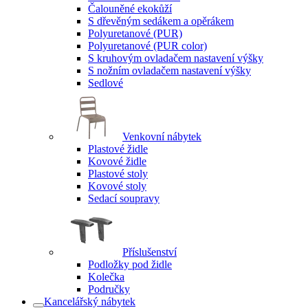
Čalouněné ekokůží
S dřevěným sedákem a opěrákem
Polyuretanové (PUR)
Polyuretanové (PUR color)
S kruhovým ovladačem nastavení výšky
S nožním ovladačem nastavení výšky
Sedlové
Venkovní nábytek
Plastové židle
Kovové židle
Plastové stoly
Kovové stoly
Sedací soupravy
Příslušenství
Podložky pod židle
Kolečka
Područky
Kancelářský nábytek