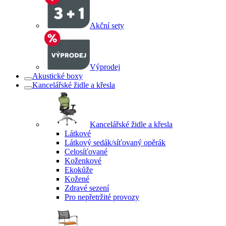
Akční sety
Výprodej
Akustické boxy
Kancelářské židle a křesla
Kancelářské židle a křesla
Látkové
Látkový sedák/síťovaný opěrák
Celosíťované
Koženkové
Ekokůže
Kožené
Zdravé sezení
Pro nepřetržité provozy