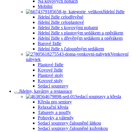
Na kovových nohách
Mobilní
Jídelní židle
Jídelní židle celodřevěné
Jídelní židle celoplastové
Jídelní židle s kovovými nohami
Jídelní židle s plastovým sedákem a opěrákem
Jídelní židle s dřevěným sedákem a opěrákem
Barové židle
Jídelní židle s čalouněným sedákem
Venkovní
nábytek
Plastové židle
Kovové židle
Plastové stoly
Kovové stoly
Sedací soupravy
Jídelny, kavárny a restaurace
Sedací soupravy a křesla
Křesla pro seniory
Relaxační křesla
Taburety a pouffy
Pohovky a válendy
Sedací soupravy čalouněné látkou
Sedací soupravy čalouněné koženkou