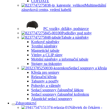
COFDATE
Multimediální
zásuvková centra, vedení kabelů
PC vozíky, držáky, podstavce
Podložky pod nohy
Tabule a nástěnky
Korkové nástěnky
Textilní nástěnky
Magnetické tabule
Vitríny a CLIP rámy
Mobilní nástěnky a informační tabule
Stojany na tiskopisy
Sedací soupravy a křesla
Křesla pro seniory
Relaxační křesla
Taburety a pouffy
Pohovky a válendy
Sedací soupravy čalouněné látkou
Sedací soupravy čalouněné koženkou
Akustické sedací soupravy
Zdravotnictví
Nábytek do čekáren -