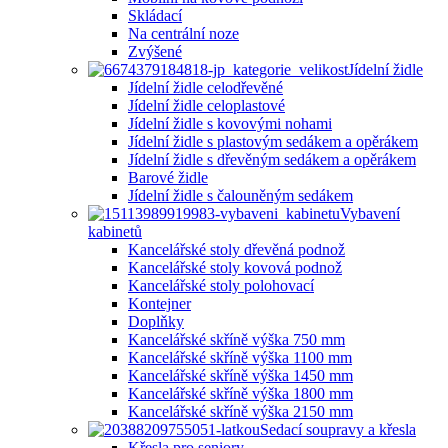
Skládací
Na centrální noze
Zvýšené
Jídelní židle
Jídelní židle celodřevěné
Jídelní židle celoplastové
Jídelní židle s kovovými nohami
Jídelní židle s plastovým sedákem a opěrákem
Jídelní židle s dřevěným sedákem a opěrákem
Barové židle
Jídelní židle s čalouněným sedákem
Vybavení
kabinetů
Kancelářské stoly dřevěná podnož
Kancelářské stoly kovová podnož
Kancelářské stoly polohovací
Kontejner
Doplňky
Kancelářské skříně výška 750 mm
Kancelářské skříně výška 1100 mm
Kancelářské skříně výška 1450 mm
Kancelářské skříně výška 1800 mm
Kancelářské skříně výška 2150 mm
Sedací soupravy a křesla
Křesla pro seniory