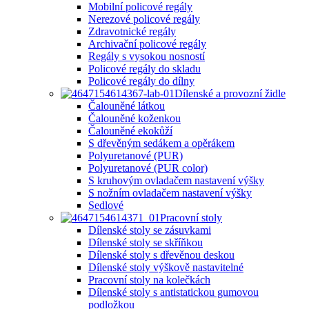
Mobilní policové regály
Nerezové policové regály
Zdravotnické regály
Archivační policové regály
Regály s vysokou nosností
Policové regály do skladu
Policové regály do dílny
Dílenské a provozní židle
Čalouněné látkou
Čalouněné koženkou
Čalouněné ekokůží
S dřevěným sedákem a opěrákem
Polyuretanové (PUR)
Polyuretanové (PUR color)
S kruhovým ovladačem nastavení výšky
S nožním ovladačem nastavení výšky
Sedlové
Pracovní stoly
Dílenské stoly se zásuvkami
Dílenské stoly se skříňkou
Dílenské stoly s dřevěnou deskou
Dílenské stoly výškově nastavitelné
Pracovní stoly na kolečkách
Dílenské stoly s antistatickou gumovou
podložkou