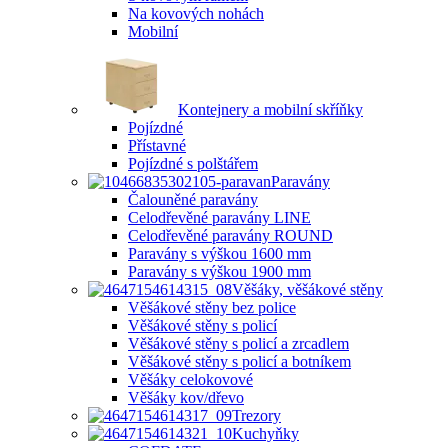
Na kovových nohách
Mobilní
Kontejnery a mobilní skříňky
Pojízdné
Přístavné
Pojízdné s polštářem
Paravány
Čalouněné paravány
Celodřevěné paravány LINE
Celodřevěné paravány ROUND
Paravány s výškou 1600 mm
Paravány s výškou 1900 mm
Věšáky, věšákové stěny
Věšákové stěny bez police
Věšákové stěny s policí
Věšákové stěny s policí a zrcadlem
Věšákové stěny s policí a botníkem
Věšáky celokovové
Věšáky kov/dřevo
Trezory
Kuchyňky