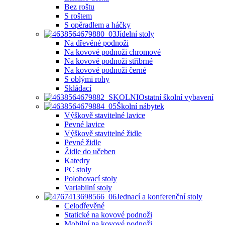
Bez roštu
S roštem
S opěradlem a háčky
Jídelní stoly
Na dřevěné podnoži
Na kovové podnoži chromové
Na kovové podnoži stříbrné
Na kovové podnoži černé
S oblými rohy
Skládací
Ostatní školní vybavení
Školní nábytek
Výškově stavitelné lavice
Pevné lavice
Výškově stavitelné židle
Pevné židle
Židle do učeben
Katedry
PC stoly
Polohovací stoly
Variabilní stoly
Jednací a konferenční stoly
Celodřevěné
Statické na kovové podnoži
Mobilní na kovové podnoži