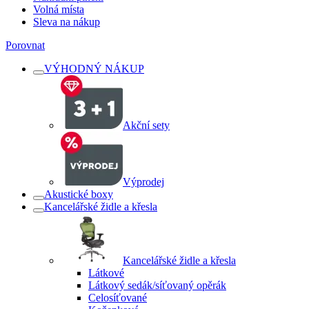
Volná místa
Sleva na nákup
Porovnat
VÝHODNÝ NÁKUP
Akční sety
Výprodej
Akustické boxy
Kancelářské židle a křesla
Kancelářské židle a křesla
Látkové
Látkový sedák/síťovaný opěrák
Celosíťované