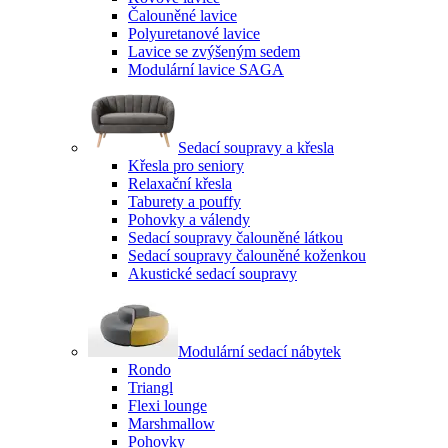
Čalouněné lavice
Polyuretanové lavice
Lavice se zvýšeným sedem
Modulární lavice SAGA
Sedací soupravy a křesla
Křesla pro seniory
Relaxační křesla
Taburety a pouffy
Pohovky a válendy
Sedací soupravy čalouněné látkou
Sedací soupravy čalouněné koženkou
Akustické sedací soupravy
Modulární sedací nábytek
Rondo
Triangl
Flexi lounge
Marshmallow
Pohovky