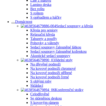
Latě z masivu
Lamino deska
Bez roštu
S roštem
S opěradlem a háčky
Domácnost
Sedací soupravy a křesla
Křesla pro seniory
Relaxační křesla
Taburety a pouffy
Pohovky a válendy
Sedací soupravy čalouněné látkou
Sedací soupravy čalouněné koženkou
Akustické sedací soupravy
Jídelní stoly
Na dřevěné podnoži
Na kovové podnoži chromové
Na kovové podnoži stříbrné
Na kovové podnoži černé
S oblými rohy
Skládací
Konferenční stolky
Celodřevěné
Se skleněnou deskou
S kovovým rámem