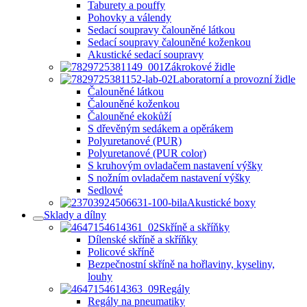
Taburety a pouffy
Pohovky a válendy
Sedací soupravy čalouněné látkou
Sedací soupravy čalouněné koženkou
Akustické sedací soupravy
Zákrokové židle
Laboratorní a provozní židle
Čalouněné látkou
Čalouněné koženkou
Čalouněné ekokůží
S dřevěným sedákem a opěrákem
Polyuretanové (PUR)
Polyuretanové (PUR color)
S kruhovým ovladačem nastavení výšky
S nožním ovladačem nastavení výšky
Sedlové
Akustické boxy
Sklady a dílny
Skříně a skříňky
Dílenské skříně a skříňky
Policové skříně
Bezpečnostní skříně na hořlaviny, kyseliny,
louhy
Regály
Regály na pneumatiky