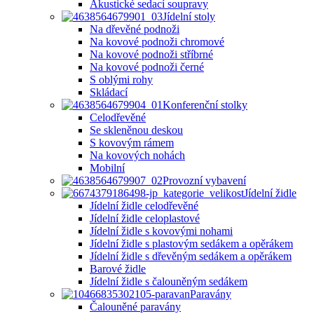
Akustické sedací soupravy
Jídelní stoly
Na dřevěné podnoži
Na kovové podnoži chromové
Na kovové podnoži stříbrné
Na kovové podnoži černé
S oblými rohy
Skládací
Konferenční stolky
Celodřevěné
Se skleněnou deskou
S kovovým rámem
Na kovových nohách
Mobilní
Provozní vybavení
Jídelní židle
Jídelní židle celodřevěné
Jídelní židle celoplastové
Jídelní židle s kovovými nohami
Jídelní židle s plastovým sedákem a opěrákem
Jídelní židle s dřevěným sedákem a opěrákem
Barové židle
Jídelní židle s čalouněným sedákem
Paravány
Čalouněné paravány