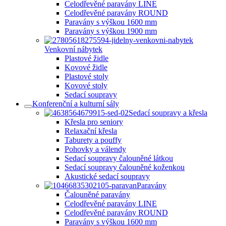
Celodřevěné paravány LINE
Celodřevěné paravány ROUND
Paravány s výškou 1600 mm
Paravány s výškou 1900 mm
Venkovní nábytek
Plastové židle
Kovové židle
Plastové stoly
Kovové stoly
Sedací soupravy
Konferenční a kulturní sály
Sedací soupravy a křesla
Křesla pro seniory
Relaxační křesla
Taburety a pouffy
Pohovky a válendy
Sedací soupravy čalouněné látkou
Sedací soupravy čalouněné koženkou
Akustické sedací soupravy
Paravány
Čalouněné paravány
Celodřevěné paravány LINE
Celodřevěné paravány ROUND
Paravány s výškou 1600 mm