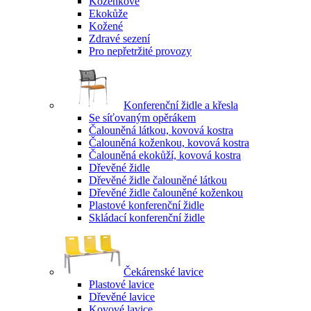
Koženkové
Ekokůže
Kožené
Zdravé sezení
Pro nepřetržité provozy
Konferenční židle a křesla
Se síťovaným opěrákem
Čalouněná látkou, kovová kostra
Čalouněná koženkou, kovová kostra
Čalouněná ekokůží, kovová kostra
Dřevěné židle
Dřevěné židle čalouněné látkou
Dřevěné židle čalouněné koženkou
Plastové konferenční židle
Skládací konferenční židle
Čekárenské lavice
Plastové lavice
Dřevěné lavice
Kovové lavice