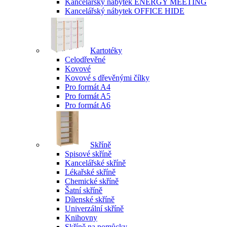
Kancelářský nábytek ENERGY MEETING
Kancelářský nábytek OFFICE HIDE
Kartotéky
Celodřevěné
Kovové
Kovové s dřevěnými čílky
Pro formát A4
Pro formát A5
Pro formát A6
Skříně
Spisové skříně
Kancelářské skříně
Lékařské skříně
Chemické skříně
Šatní skříně
Dílenské skříně
Univerzální skříně
Knihovny
Skříně na pomůcky