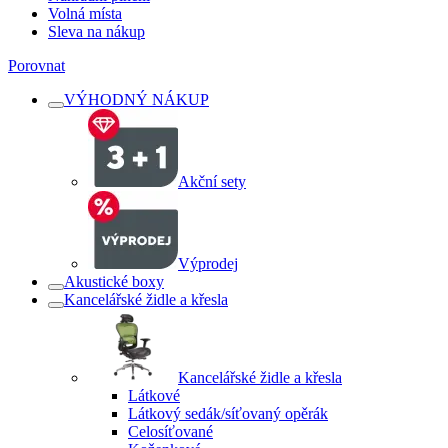
Volná místa
Sleva na nákup
Porovnat
VÝHODNÝ NÁKUP
Akční sety
Výprodej
Akustické boxy
Kancelářské židle a křesla
Kancelářské židle a křesla
Látkové
Látkový sedák/síťovaný opěrák
Celosíťované