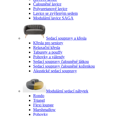
Čalouněné lavice
Polyuretanové lavice
Lavice se zvýšeným sedem
Modulární lavice SAGA
Sedací soupravy a křesla
Křesla pro seniory
Relaxační křesla
Taburety a pouffy
Pohovky a válendy
Sedací soupravy čalouněné látkou
Sedací soupravy čalouněné koženkou
Akustické sedací soupravy
Modulární sedací nábytek
Rondo
Triangl
Flexi lounge
Marshmallow
Pohovky