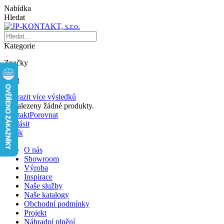
Nabídka
Hledat
Kategorie
Značky
Blog
Zobrazit více výsledků
Nenalezeny žádné produkty.
Kontakt
Porovnat
Přihlásit
Košík
O nás
Showroom
Výroba
Inspirace
Naše služby
Naše katalogy
Obchodní podmínky
Projekt
Náhradní plnění