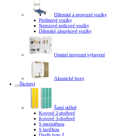
Dílenské a provozní vozíky
Plošinové vozíky
Nerezové policové vozíky
Dílenské zásuvkové vozíky
Ostatní provozní vybavení
Akustické boxy
Školství
Šatní skříně
Kovové 2-dveřové
Kovové 3-dveřové
S mezistěnou
S lavičkou
Dveře typu Z