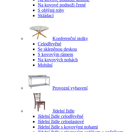
Na kovové podnoži černé
S oblými rohy
Skládací
Konferenční stolky
Celodřevěné
Se skleněnou deskou
S kovovým rámem
Na kovových nohách
Mobilní
Provozní vybavení
Jídelní židle
Jídelní židle celodřevěné
Jídelní židle celoplastové
Jídelní židle s kovovými nohami