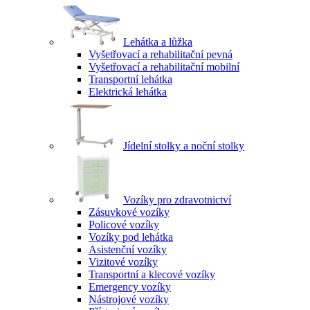
Lehátka a lůžka
Vyšetřovací a rehabilitační pevná
Vyšetřovací a rehabilitační mobilní
Transportní lehátka
Elektrická lehátka
Jídelní stolky a noční stolky
Vozíky pro zdravotnictví
Zásuvkové vozíky
Policové vozíky
Vozíky pod lehátka
Asistenční vozíky
Vizitové vozíky
Transportní a klecové vozíky
Emergency vozíky
Nástrojové vozíky