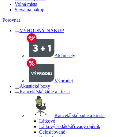
Volná místa
Sleva na nákup
Porovnat
VÝHODNÝ NÁKUP
Akční sety
Výprodej
Akustické boxy
Kancelářské židle a křesla
Kancelářské židle a křesla
Látkové
Látkový sedák/síťovaný opěrák
Celosíťované