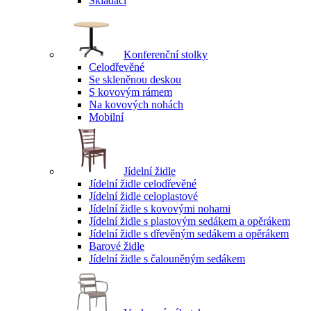
Skládací
Konferenční stolky
Celodřevěné
Se skleněnou deskou
S kovovým rámem
Na kovových nohách
Mobilní
Jídelní židle
Jídelní židle celodřevěné
Jídelní židle celoplastové
Jídelní židle s kovovými nohami
Jídelní židle s plastovým sedákem a opěrákem
Jídelní židle s dřevěným sedákem a opěrákem
Barové židle
Jídelní židle s čalouněným sedákem