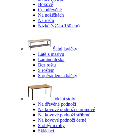
Boxové
Celodřevěné
Na nožičkách
Na roštu
Nízké (výška 150 cm)
Šatní lavičky
Latě z masivu
Lamino deska
Bez roštu
S roštem
S opěradlem a háčky
Jídelní stoly
Na dřevěné podnoži
Na kovové podnoži chromové
Na kovové podnoži stříbrné
Na kovové podnoži černé
S oblými rohy
Skládací