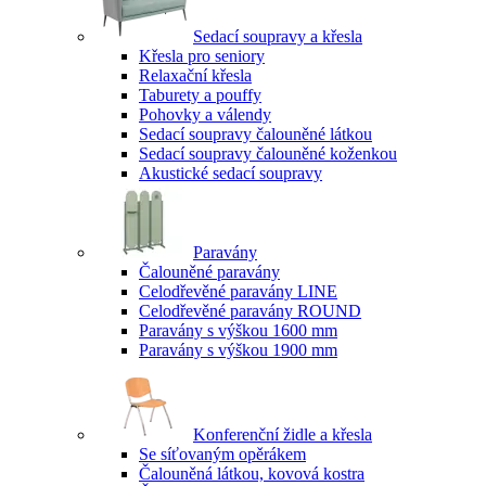
Sedací soupravy a křesla
Křesla pro seniory
Relaxační křesla
Taburety a pouffy
Pohovky a válendy
Sedací soupravy čalouněné látkou
Sedací soupravy čalouněné koženkou
Akustické sedací soupravy
Paravány
Čalouněné paravány
Celodřevěné paravány LINE
Celodřevěné paravány ROUND
Paravány s výškou 1600 mm
Paravány s výškou 1900 mm
Konferenční židle a křesla
Se síťovaným opěrákem
Čalouněná látkou, kovová kostra