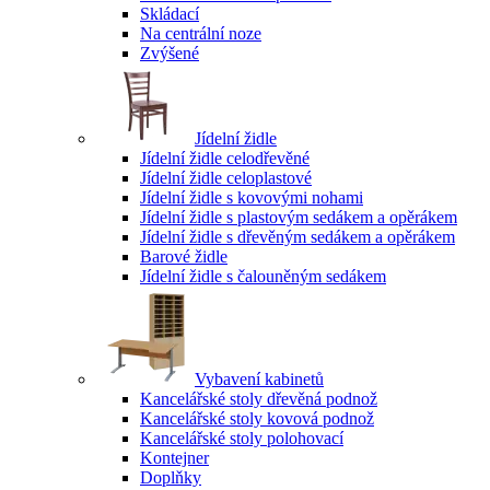
Skládací
Na centrální noze
Zvýšené
Jídelní židle
Jídelní židle celodřevěné
Jídelní židle celoplastové
Jídelní židle s kovovými nohami
Jídelní židle s plastovým sedákem a opěrákem
Jídelní židle s dřevěným sedákem a opěrákem
Barové židle
Jídelní židle s čalouněným sedákem
Vybavení kabinetů
Kancelářské stoly dřevěná podnož
Kancelářské stoly kovová podnož
Kancelářské stoly polohovací
Kontejner
Doplňky