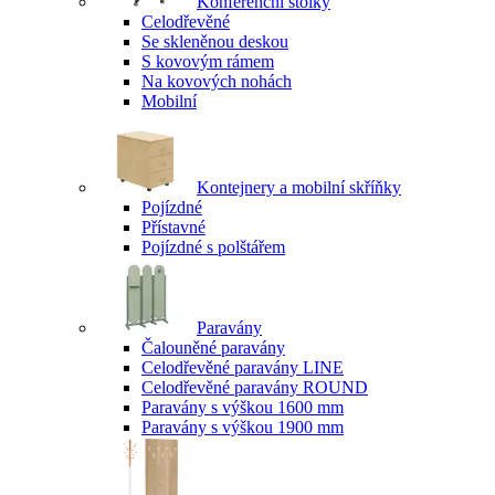
Konferenční stolky
Celodřevěné
Se skleněnou deskou
S kovovým rámem
Na kovových nohách
Mobilní
Kontejnery a mobilní skříňky
Pojízdné
Přístavné
Pojízdné s polštářem
Paravány
Čalouněné paravány
Celodřevěné paravány LINE
Celodřevěné paravány ROUND
Paravány s výškou 1600 mm
Paravány s výškou 1900 mm