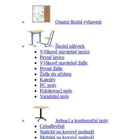
Ostatní školní vybavení
Školní nábytek
Výškově stavitelné lavice
Pevné lavice
Výškově stavitelné židle
Pevné židle
Židle do učeben
Katedry
PC stoly
Polohovací stoly
Variabilní stoly
Jednací a konferenční stoly
Celodřevěné
Statické na kovové podnoži
Mobilní na kovové podnoži