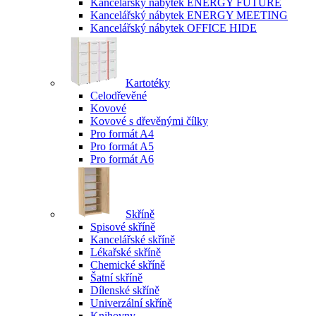
Kancelářský nábytek ENERGY FUTURE
Kancelářský nábytek ENERGY MEETING
Kancelářský nábytek OFFICE HIDE
Kartotéky
Celodřevěné
Kovové
Kovové s dřevěnými čílky
Pro formát A4
Pro formát A5
Pro formát A6
Skříně
Spisové skříně
Kancelářské skříně
Lékařské skříně
Chemické skříně
Šatní skříně
Dílenské skříně
Univerzální skříně
Knihovny