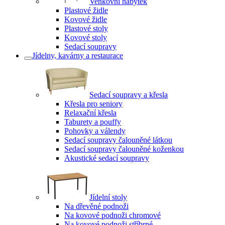
Venkovní nábytek
Plastové židle
Kovové židle
Plastové stoly
Kovové stoly
Sedací soupravy
Jídelny, kavárny a restaurace
Sedací soupravy a křesla
Křesla pro seniory
Relaxační křesla
Taburety a pouffy
Pohovky a válendy
Sedací soupravy čalouněné látkou
Sedací soupravy čalouněné koženkou
Akustické sedací soupravy
Jídelní stoly
Na dřevěné podnoži
Na kovové podnoži chromové
Na kovové podnoži stříbrné