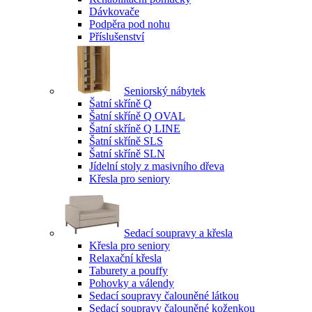
Dávkovače
Podpěra pod nohu
Příslušenství
Seniorský nábytek
Šatní skříně Q
Šatní skříně Q OVAL
Šatní skříně Q LINE
Šatní skříně SLS
Šatní skříně SLN
Jídelní stoly z masivního dřeva
Křesla pro seniory
Sedací soupravy a křesla
Křesla pro seniory
Relaxační křesla
Taburety a pouffy
Pohovky a válendy
Sedací soupravy čalouněné látkou
Sedací soupravy čalouněné koženkou