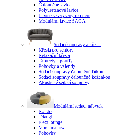
Čalouněné lavice
Polyuretanové lavice
Lavice se zvýšeným sedem
Modulární lavice SAGA
Sedací soupravy a křesla
Křesla pro seniory
Relaxační křesla
Taburety a pouffy
Pohovky a válendy
Sedací soupravy čalouněné látkou
Sedací soupravy čalouněné koženkou
Akustické sedací soupravy
Modulární sedací nábytek
Rondo
Triangl
Flexi lounge
Marshmallow
Pohovky