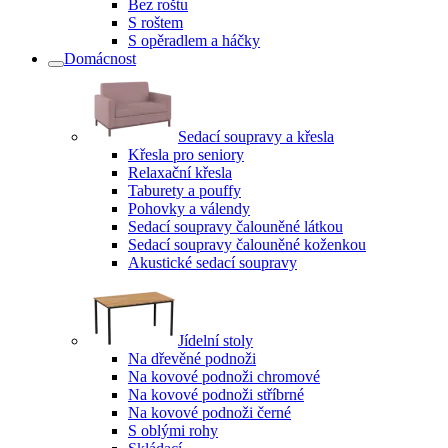
Bez roštu
S roštem
S opěradlem a háčky
Domácnost
Sedací soupravy a křesla
Křesla pro seniory
Relaxační křesla
Taburety a pouffy
Pohovky a válendy
Sedací soupravy čalouněné látkou
Sedací soupravy čalouněné koženkou
Akustické sedací soupravy
Jídelní stoly
Na dřevěné podnoži
Na kovové podnoži chromové
Na kovové podnoži stříbrné
Na kovové podnoži černé
S oblými rohy