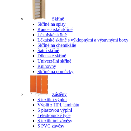
Skříně
Skříně na spisy
Kancelářské skříně
Lékařské skříně
Lékařské skříně s výklopnými a výsuvnými boxy
Skříně na chemikálie
Šatní skříně
Dílenské skříně
Univerzální skříně
Knihovny
Skříně na pomůcky
Zástěny
S textilní výplní
Výplň z HPL laminátu
S plastovou výplní
Teleskopické tyče
S textilními závěsy
S PVC závěsy