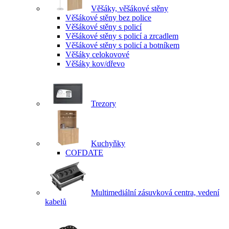
Věšáky, věšákové stěny
Věšákové stěny bez police
Věšákové stěny s policí
Věšákové stěny s policí a zrcadlem
Věšákové stěny s policí a botníkem
Věšáky celokovové
Věšáky kov/dřevo
Trezory
Kuchyňky
COFDATE
Multimediální zásuvková centra, vedení
kabelů