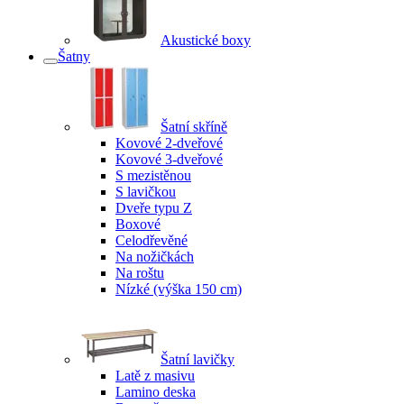
Akustické boxy
Šatny
Šatní skříně
Kovové 2-dveřové
Kovové 3-dveřové
S mezistěnou
S lavičkou
Dveře typu Z
Boxové
Celodřevěné
Na nožičkách
Na roštu
Nízké (výška 150 cm)
Šatní lavičky
Latě z masivu
Lamino deska