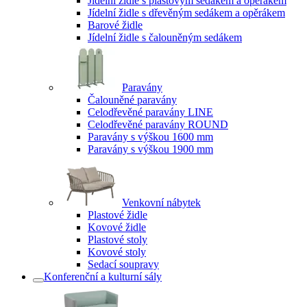
Jídelní židle s plastovým sedákem a opěrákem
Jídelní židle s dřevěným sedákem a opěrákem
Barové židle
Jídelní židle s čalouněným sedákem
Paravány
Čalouněné paravány
Celodřevěné paravány LINE
Celodřevěné paravány ROUND
Paravány s výškou 1600 mm
Paravány s výškou 1900 mm
Venkovní nábytek
Plastové židle
Kovové židle
Plastové stoly
Kovové stoly
Sedací soupravy
Konferenční a kulturní sály