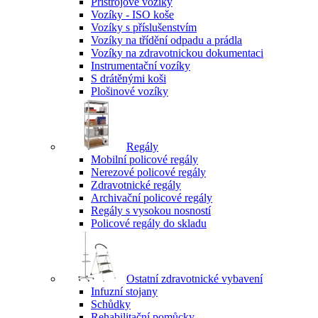
Přístrojové vozíky
Vozíky - ISO koše
Vozíky s příslušenstvím
Vozíky na třídění odpadu a prádla
Vozíky na zdravotnickou dokumentaci
Instrumentační vozíky
S drátěnými koši
Plošinové vozíky
Regály
Mobilní policové regály
Nerezové policové regály
Zdravotnické regály
Archivační policové regály
Regály s vysokou nosností
Policové regály do skladu
Ostatní zdravotnické vybavení
Infuzní stojany
Schůdky
Rehabilitační pomůcky