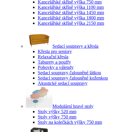
Kancelářské skříně výška 750 mm
Kancelářské skříně výška 1100 mm
Kancelářské skříně výška 1450 mm
Kancelářské skříně výška 1800 mm
Kancelářské skříně výška 2150 mm
Sedací soupravy a křesla
Křesla pro seniory
Relaxační křesla
Taburety a pouffy
Pohovky a válendy
Sedací soupravy čalouněné látkou
Sedací soupravy čalouněné koženkou
Akustické sedací soupravy
Modulární hravé stoly
Stoly výšky 520 mm
Stoly výšky 750 mm
Stoly na kolečkách výšky 750 mm