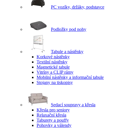
PC vozíky, držáky, podstavce
Podložky pod nohy
Tabule a nástěnky
Korkové nástěnky
Textilní nástěnky
Magnetické tabule
Vitríny a CLIP rámy
Mobilní nástěnky a informační tabule
Stojany na tiskopisy
Sedací soupravy a křesla
Křesla pro seniory
Relaxační křesla
Taburety a pouffy
Pohovky a válendy