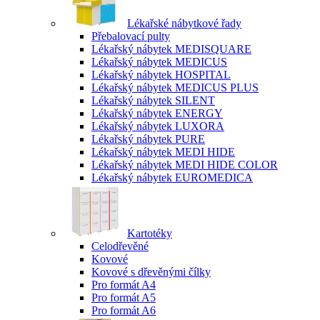
Lékařské nábytkové řady
Přebalovací pulty
Lékařský nábytek MEDISQUARE
Lékařský nábytek MEDICUS
Lékařský nábytek HOSPITAL
Lékařský nábytek MEDICUS PLUS
Lékařský nábytek SILENT
Lékařský nábytek ENERGY
Lékařský nábytek LUXORA
Lékařský nábytek PURE
Lékařský nábytek MEDI HIDE
Lékařský nábytek MEDI HIDE COLOR
Lékařský nábytek EUROMEDICA
Kartotéky
Celodřevěné
Kovové
Kovové s dřevěnými čílky
Pro formát A4
Pro formát A5
Pro formát A6