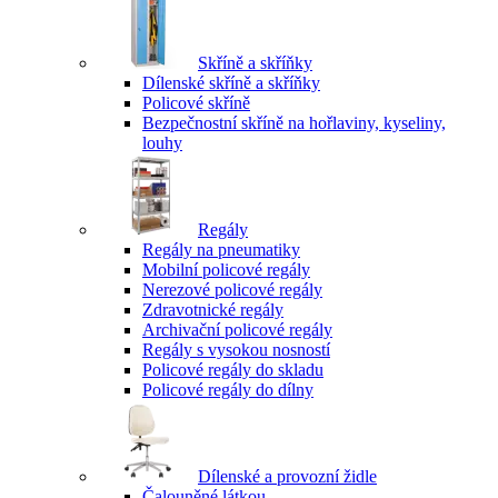
Skříně a skříňky
Dílenské skříně a skříňky
Policové skříně
Bezpečnostní skříně na hořlaviny, kyseliny,
louhy
Regály
Regály na pneumatiky
Mobilní policové regály
Nerezové policové regály
Zdravotnické regály
Archivační policové regály
Regály s vysokou nosností
Policové regály do skladu
Policové regály do dílny
Dílenské a provozní židle
Čalouněné látkou