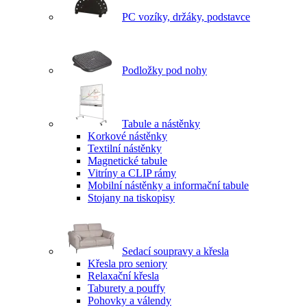
PC vozíky, držáky, podstavce
Podložky pod nohy
Tabule a nástěnky
Korkové nástěnky
Textilní nástěnky
Magnetické tabule
Vitríny a CLIP rámy
Mobilní nástěnky a informační tabule
Stojany na tiskopisy
Sedací soupravy a křesla
Křesla pro seniory
Relaxační křesla
Taburety a pouffy
Pohovky a válendy