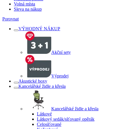
Volná místa
Sleva na nákup
Porovnat
VÝHODNÝ NÁKUP
Akční sety
Výprodej
Akustické boxy
Kancelářské židle a křesla
Kancelářské židle a křesla
Látkové
Látkový sedák/síťovaný opěrák
Celosíťované