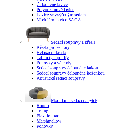
Čalouněné lavice
Polyuretanové lavice
Lavice se zvýšeným sedem
Modulární lavice SAGA
Sedací soupravy a křesla
Křesla pro seniory
Relaxační křesla
Taburety a pouffy
Pohovky a válendy
Sedací soupravy čalouněné látkou
Sedací soupravy čalouněné koženkou
Akustické sedací soupravy
Modulární sedací nábytek
Rondo
Triangl
Flexi lounge
Marshmallow
Pohovky