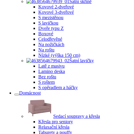
Šatní skříně
Kovové 2-dveřové
Kovové 3-dveřové
S mezistěnou
S lavičkou
Dveře typu Z
Boxové
Celodřevěné
Na nožičkách
Na roštu
Nízké (výška 150 cm)
Šatní lavičky
Latě z masivu
Lamino deska
Bez roštu
S roštem
S opěradlem a háčky
Domácnost
Sedací soupravy a křesla
Křesla pro seniory
Relaxační křesla
Taburety a pouffy