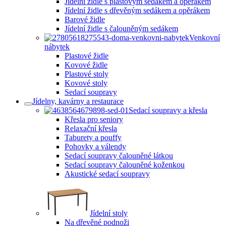
Jídelní židle s plastovým sedákem a opěrákem
Jídelní židle s dřevěným sedákem a opěrákem
Barové židle
Jídelní židle s čalouněným sedákem
Venkovní
nábytek
Plastové židle
Kovové židle
Plastové stoly
Kovové stoly
Sedací soupravy
Jídelny, kavárny a restaurace
Sedací soupravy a křesla
Křesla pro seniory
Relaxační křesla
Taburety a pouffy
Pohovky a válendy
Sedací soupravy čalouněné látkou
Sedací soupravy čalouněné koženkou
Akustické sedací soupravy
Jídelní stoly
Na dřevěné podnoži