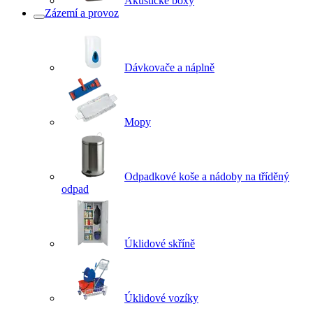
Akustické boxy
Zázemí a provoz
Dávkovače a náplně
Mopy
Odpadkové koše a nádoby na tříděný
odpad
Úklidové skříně
Úklidové vozíky