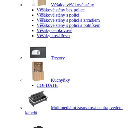
Věšáky, věšákové stěny
Věšákové stěny bez police
Věšákové stěny s policí
Věšákové stěny s policí a zrcadlem
Věšákové stěny s policí a botníkem
Věšáky celokovové
Věšáky kov/dřevo
Trezory
Kuchyňky
COFDATE
Multimediální zásuvková centra, vedení
kabelů