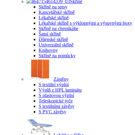
Skříně
Skříně na spisy
Kancelářské skříně
Lékařské skříně
Lékařské skříně s výklopnými a výsuvnými boxy
Skříně na chemikálie
Šatní skříně
Dílenské skříně
Univerzální skříně
Knihovny
Skříně na pomůcky
Zástěny
S textilní výplní
Výplň z HPL laminátu
S plastovou výplní
Teleskopické tyče
S textilními závěsy
S PVC závěsy