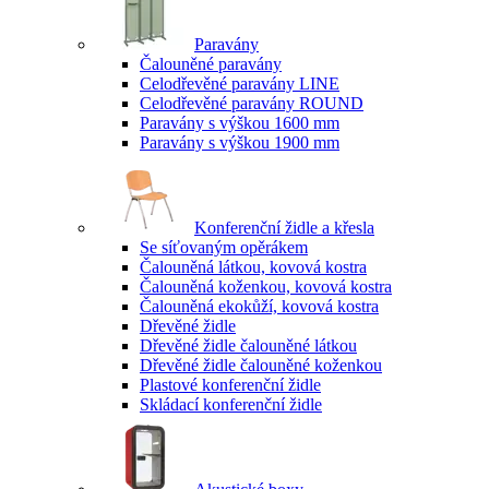
Paravány
Čalouněné paravány
Celodřevěné paravány LINE
Celodřevěné paravány ROUND
Paravány s výškou 1600 mm
Paravány s výškou 1900 mm
Konferenční židle a křesla
Se síťovaným opěrákem
Čalouněná látkou, kovová kostra
Čalouněná koženkou, kovová kostra
Čalouněná ekokůží, kovová kostra
Dřevěné židle
Dřevěné židle čalouněné látkou
Dřevěné židle čalouněné koženkou
Plastové konferenční židle
Skládací konferenční židle