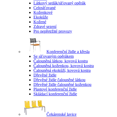
Látkový sedák/síťovaný opěrák
Celosíťované
Koženkové
Ekokůže
Kožené
Zdravé sezení
Pro nepřetržité provozy
Konferenční židle a křesla
Se síťovaným opěrákem
Čalouněná látkou, kovová kostra
Čalouněná koženkou, kovová kostra
Čalouněná ekokůží, kovová kostra
Dřevěné židle
Dřevěné židle čalouněné látkou
Dřevěné židle čalouněné koženkou
Plastové konferenční židle
Skládací konferenční židle
Čekárenské lavice