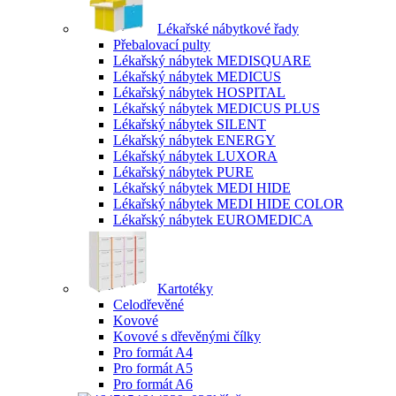
Lékařské nábytkové řady
Přebalovací pulty
Lékařský nábytek MEDISQUARE
Lékařský nábytek MEDICUS
Lékařský nábytek HOSPITAL
Lékařský nábytek MEDICUS PLUS
Lékařský nábytek SILENT
Lékařský nábytek ENERGY
Lékařský nábytek LUXORA
Lékařský nábytek PURE
Lékařský nábytek MEDI HIDE
Lékařský nábytek MEDI HIDE COLOR
Lékařský nábytek EUROMEDICA
Kartotéky
Celodřevěné
Kovové
Kovové s dřevěnými čílky
Pro formát A4
Pro formát A5
Pro formát A6