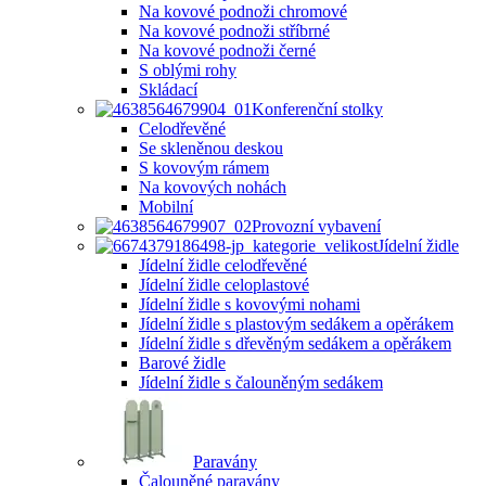
Na kovové podnoži chromové
Na kovové podnoži stříbrné
Na kovové podnoži černé
S oblými rohy
Skládací
Konferenční stolky
Celodřevěné
Se skleněnou deskou
S kovovým rámem
Na kovových nohách
Mobilní
Provozní vybavení
Jídelní židle
Jídelní židle celodřevěné
Jídelní židle celoplastové
Jídelní židle s kovovými nohami
Jídelní židle s plastovým sedákem a opěrákem
Jídelní židle s dřevěným sedákem a opěrákem
Barové židle
Jídelní židle s čalouněným sedákem
Paravány
Čalouněné paravány