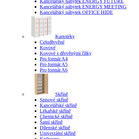
Kancelářský nábytek ENERGY FUTURE
Kancelářský nábytek ENERGY MEETING
Kancelářský nábytek OFFICE HIDE
Kartotéky
Celodřevěné
Kovové
Kovové s dřevěnými čílky
Pro formát A4
Pro formát A5
Pro formát A6
Skříně
Spisové skříně
Kancelářské skříně
Lékařské skříně
Chemické skříně
Šatní skříně
Dílenské skříně
Univerzální skříně
Knihovny