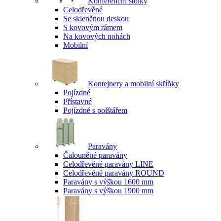
Konferenční stolky
Celodřevěné
Se skleněnou deskou
S kovovým rámem
Na kovových nohách
Mobilní
Kontejnery a mobilní skříňky
Pojízdné
Přístavné
Pojízdné s polštářem
Paravány
Čalouněné paravány
Celodřevěné paravány LINE
Celodřevěné paravány ROUND
Paravány s výškou 1600 mm
Paravány s výškou 1900 mm