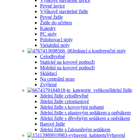
Výškově stavitelné lavice
Pevné lavice
Výškově stavitelné židle
Pevné židle
Židle do učeben
Katedry
PC stoly
Polohovací stoly
Variabilní stoly
Jednací a konferenční stoly
Celodřevěné
Statické na kovové podnoži
Mobilní na kovové podnoži
Skládací
Na centrální noze
Zvýšené
Jídelní židle
Jídelní židle celodřevěné
Jídelní židle celoplastové
Jídelní židle s kovovými nohami
Jídelní židle s plastovým sedákem a opěrákem
Jídelní židle s dřevěným sedákem a opěrákem
Barové židle
Jídelní židle s čalouněným sedákem
Vybavení