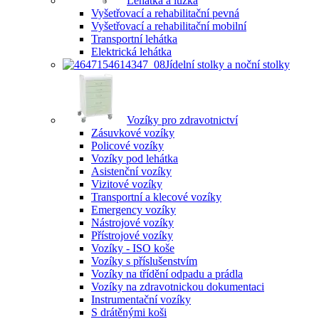
Lehátka a lůžka
Vyšetřovací a rehabilitační pevná
Vyšetřovací a rehabilitační mobilní
Transportní lehátka
Elektrická lehátka
Jídelní stolky a noční stolky
Vozíky pro zdravotnictví
Zásuvkové vozíky
Policové vozíky
Vozíky pod lehátka
Asistenční vozíky
Vizitové vozíky
Transportní a klecové vozíky
Emergency vozíky
Nástrojové vozíky
Přístrojové vozíky
Vozíky - ISO koše
Vozíky s příslušenstvím
Vozíky na třídění odpadu a prádla
Vozíky na zdravotnickou dokumentaci
Instrumentační vozíky
S drátěnými koši