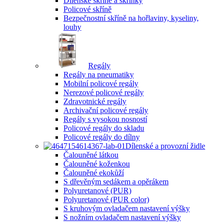
Dílenské skříně a skříňky
Policové skříně
Bezpečnostní skříně na hořlaviny, kyseliny,
louhy
Regály
Regály na pneumatiky
Mobilní policové regály
Nerezové policové regály
Zdravotnické regály
Archivační policové regály
Regály s vysokou nosností
Policové regály do skladu
Policové regály do dílny
Dílenské a provozní židle
Čalouněné látkou
Čalouněné koženkou
Čalouněné ekokůží
S dřevěným sedákem a opěrákem
Polyuretanové (PUR)
Polyuretanové (PUR color)
S kruhovým ovladačem nastavení výšky
S nožním ovladačem nastavení výšky