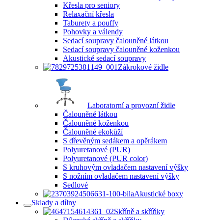
Křesla pro seniory
Relaxační křesla
Taburety a pouffy
Pohovky a válendy
Sedací soupravy čalouněné látkou
Sedací soupravy čalouněné koženkou
Akustické sedací soupravy
Zákrokové židle
Laboratorní a provozní židle
Čalouněné látkou
Čalouněné koženkou
Čalouněné ekokůží
S dřevěným sedákem a opěrákem
Polyuretanové (PUR)
Polyuretanové (PUR color)
S kruhovým ovladačem nastavení výšky
S nožním ovladačem nastavení výšky
Sedlové
Akustické boxy
Sklady a dílny
Skříně a skříňky