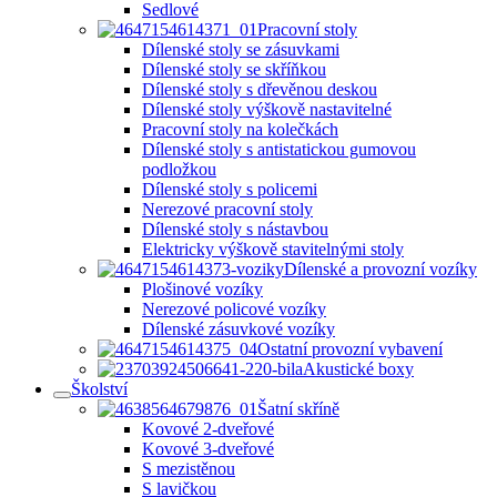
Sedlové
Pracovní stoly
Dílenské stoly se zásuvkami
Dílenské stoly se skříňkou
Dílenské stoly s dřevěnou deskou
Dílenské stoly výškově nastavitelné
Pracovní stoly na kolečkách
Dílenské stoly s antistatickou gumovou
podložkou
Dílenské stoly s policemi
Nerezové pracovní stoly
Dílenské stoly s nástavbou
Elektricky výškově stavitelnými stoly
Dílenské a provozní vozíky
Plošinové vozíky
Nerezové policové vozíky
Dílenské zásuvkové vozíky
Ostatní provozní vybavení
Akustické boxy
Školství
Šatní skříně
Kovové 2-dveřové
Kovové 3-dveřové
S mezistěnou
S lavičkou