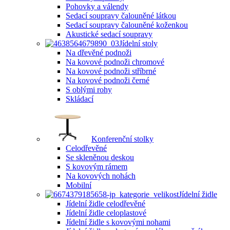
Pohovky a válendy
Sedací soupravy čalouněné látkou
Sedací soupravy čalouněné koženkou
Akustické sedací soupravy
Jídelní stoly
Na dřevěné podnoži
Na kovové podnoži chromové
Na kovové podnoži stříbrné
Na kovové podnoži černé
S oblými rohy
Skládací
Konferenční stolky
Celodřevěné
Se skleněnou deskou
S kovovým rámem
Na kovových nohách
Mobilní
Jídelní židle
Jídelní židle celodřevěné
Jídelní židle celoplastové
Jídelní židle s kovovými nohami