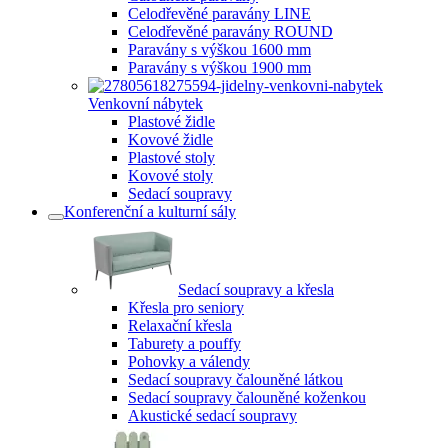
Celodřevěné paravány LINE
Celodřevěné paravány ROUND
Paravány s výškou 1600 mm
Paravány s výškou 1900 mm
Venkovní nábytek
Plastové židle
Kovové židle
Plastové stoly
Kovové stoly
Sedací soupravy
Konferenční a kulturní sály
Sedací soupravy a křesla
Křesla pro seniory
Relaxační křesla
Taburety a pouffy
Pohovky a válendy
Sedací soupravy čalouněné látkou
Sedací soupravy čalouněné koženkou
Akustické sedací soupravy