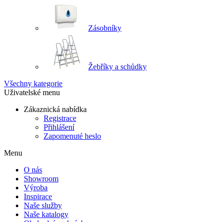
Zásobníky
Žebříky a schůdky
Všechny kategorie
Uživatelské menu
Zákaznická nabídka
Registrace
Přihlášení
Zapomenuté heslo
Menu
O nás
Showroom
Výroba
Inspirace
Naše služby
Naše katalogy