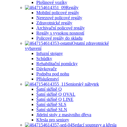
Plošinové vozíky
Regály
Mobilní policové regály
Nerezové policové regály
Zdravotnické regály
Archivační policové regály
Regály s vysokou nosností
Policové regály do skladu
Ostatní zdravotnické
vybavení
Infuzní stojany
Schůdky
Rehabilitační pomůcky
Dávkovače
Podpěra pod nohu
Příslušenství
Seniorský nábytek
Šatní skříně Q
Šatní skříně Q OVAL
Šatní skříně Q LINE
Šatní skříně SLS
Šatní skříně SLN
Jídelní stoly z masivního dřeva
Křesla pro seniory
Sedací soupravy a křesla