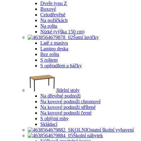
Dveře typu Z
Boxové
Celodřevěné
Na nožičkách
Na roštu
Nízké (výška 150 cm)
Šatní lavičky
Latě z masivu
Lamino deska
Bez roštu
S roštem
S opěradlem a háčky
Jídelní stoly
Na dřevěné podnoži
Na kovové podnoži chromové
Na kovové podnoži stříbrné
Na kovové podnoži černé
S oblými rohy
Skládací
Ostatní školní vybavení
Školní nábytek