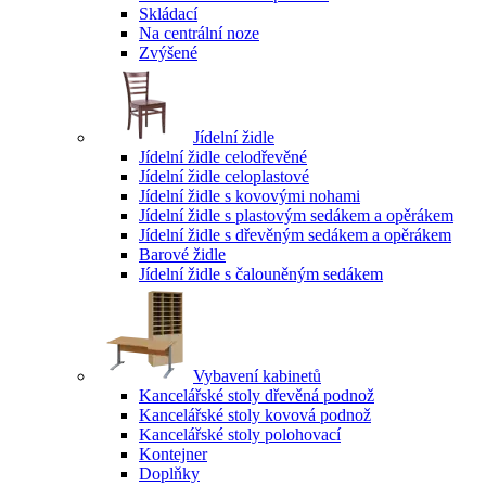
Skládací
Na centrální noze
Zvýšené
Jídelní židle
Jídelní židle celodřevěné
Jídelní židle celoplastové
Jídelní židle s kovovými nohami
Jídelní židle s plastovým sedákem a opěrákem
Jídelní židle s dřevěným sedákem a opěrákem
Barové židle
Jídelní židle s čalouněným sedákem
Vybavení kabinetů
Kancelářské stoly dřevěná podnož
Kancelářské stoly kovová podnož
Kancelářské stoly polohovací
Kontejner
Doplňky