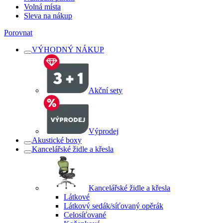
Volná místa
Sleva na nákup
Porovnat
VÝHODNÝ NÁKUP
Akční sety
Výprodej
Akustické boxy
Kancelářské židle a křesla
Kancelářské židle a křesla
Látkové
Látkový sedák/síťovaný opěrák
Celosíťované