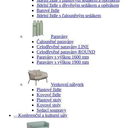
Jídelní židle s plastovým sedákem a opěrákem
Jídelní židle s dřevěným sedákem a opěrákem
Barové židle
Jídelní židle s čalouněným sedákem
Paravány
Čalouněné paravány
Celodřevěné paravány LINE
Celodřevěné paravány ROUND
Paravány s výškou 1600 mm
Paravány s výškou 1900 mm
Venkovní nábytek
Plastové židle
Kovové židle
Plastové stoly
Kovové stoly
Sedací soupravy
Konferenční a kulturní sály