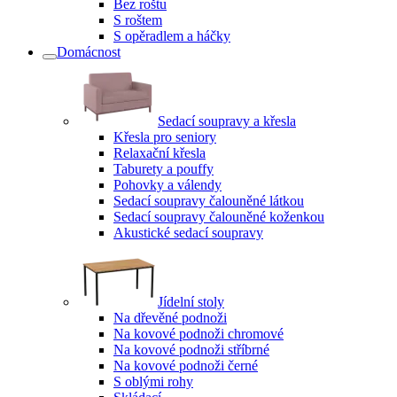
Bez roštu
S roštem
S opěradlem a háčky
Domácnost
Sedací soupravy a křesla
Křesla pro seniory
Relaxační křesla
Taburety a pouffy
Pohovky a válendy
Sedací soupravy čalouněné látkou
Sedací soupravy čalouněné koženkou
Akustické sedací soupravy
Jídelní stoly
Na dřevěné podnoži
Na kovové podnoži chromové
Na kovové podnoži stříbrné
Na kovové podnoži černé
S oblými rohy