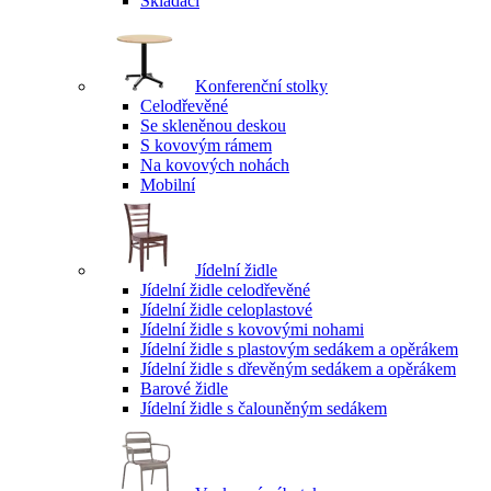
Skládací
Konferenční stolky
Celodřevěné
Se skleněnou deskou
S kovovým rámem
Na kovových nohách
Mobilní
Jídelní židle
Jídelní židle celodřevěné
Jídelní židle celoplastové
Jídelní židle s kovovými nohami
Jídelní židle s plastovým sedákem a opěrákem
Jídelní židle s dřevěným sedákem a opěrákem
Barové židle
Jídelní židle s čalouněným sedákem