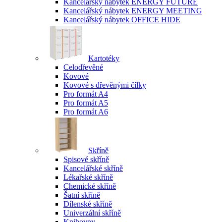
Kancelářský nábytek ENERGY FUTURE
Kancelářský nábytek ENERGY MEETING
Kancelářský nábytek OFFICE HIDE
Kartotéky
Celodřevěné
Kovové
Kovové s dřevěnými čílky
Pro formát A4
Pro formát A5
Pro formát A6
Skříně
Spisové skříně
Kancelářské skříně
Lékařské skříně
Chemické skříně
Šatní skříně
Dílenské skříně
Univerzální skříně
Knihovny