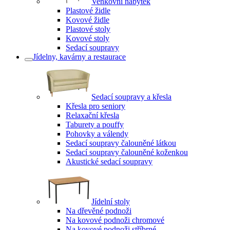
Venkovní nábytek
Plastové židle
Kovové židle
Plastové stoly
Kovové stoly
Sedací soupravy
Jídelny, kavárny a restaurace
Sedací soupravy a křesla
Křesla pro seniory
Relaxační křesla
Taburety a pouffy
Pohovky a válendy
Sedací soupravy čalouněné látkou
Sedací soupravy čalouněné koženkou
Akustické sedací soupravy
Jídelní stoly
Na dřevěné podnoži
Na kovové podnoži chromové
Na kovové podnoži stříbrné