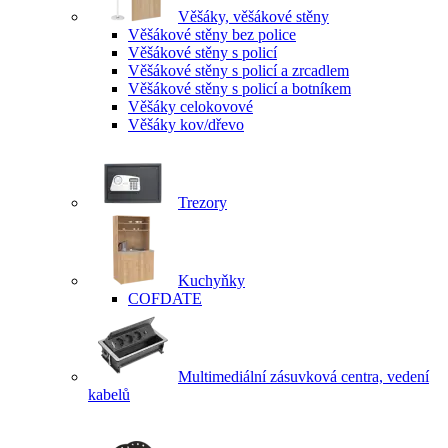
Věšáky, věšákové stěny
Věšákové stěny bez police
Věšákové stěny s policí
Věšákové stěny s policí a zrcadlem
Věšákové stěny s policí a botníkem
Věšáky celokovové
Věšáky kov/dřevo
Trezory
Kuchyňky
COFDATE
Multimediální zásuvková centra, vedení
kabelů