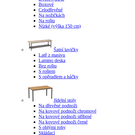
Boxové
Celodřevěné
Na nožičkách
Na roštu
Nízké (výška 150 cm)
Šatní lavičky
Latě z masivu
Lamino deska
Bez roštu
S roštem
S opěradlem a háčky
Jídelní stoly
Na dřevěné podnoži
Na kovové podnoži chromové
Na kovové podnoži stříbrné
Na kovové podnoži černé
S oblými rohy
Skládací