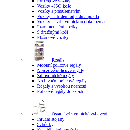
Přístrojové vozíky
Vozíky - ISO koše
Vozíky s příslušenstvím
Vozíky na třídění odpadu a prádla
Vozíky na zdravotnickou dokumentaci
Instrumentační vozíky
S drátěnými koši
Plošinové vozíky
Regály
Mobilní policové regály
Nerezové policové regály
Zdravotnické regály
Archivační policové regály
Regály s vysokou nosností
Policové regály do skladu
Ostatní zdravotnické vybavení
Infuzní stojany
Schůdky
Rehabilitační pomůcky