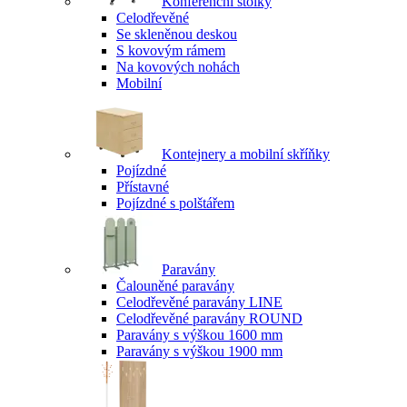
Konferenční stolky
Celodřevěné
Se skleněnou deskou
S kovovým rámem
Na kovových nohách
Mobilní
Kontejnery a mobilní skříňky
Pojízdné
Přístavné
Pojízdné s polštářem
Paravány
Čalouněné paravány
Celodřevěné paravány LINE
Celodřevěné paravány ROUND
Paravány s výškou 1600 mm
Paravány s výškou 1900 mm