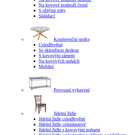
Na kovové podnoži černé
S oblými rohy
Skládací
Konferenční stolky
Celodřevěné
Se skleněnou deskou
S kovovým rámem
Na kovových nohách
Mobilní
Provozní vybavení
Jídelní židle
Jídelní židle celodřevěné
Jídelní židle celoplastové
Jídelní židle s kovovými nohami