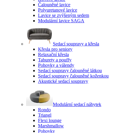
Čalouněné lavice
Polyuretanové lavice
Lavice se zvýšeným sedem
Modulární lavice SAGA
Sedací soupravy a křesla
Křesla pro seniory
Relaxační křesla
Taburety a pouffy
Pohovky a válendy
Sedací soupravy čalouněné látkou
Sedací soupravy čalouněné koženkou
Akustické sedací soupravy
Modulární sedací nábytek
Rondo
Triangl
Flexi lounge
Marshmallow
Pohovky