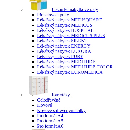
Lékařské nábytkové řady
Přebalovací pulty
Lékařský nábytek MEDISQUARE
Lékařský nábytek MEDICUS
Lékařský nábytek HOSPITAL
Lékařský nábytek MEDICUS PLUS
Lékařský nábytek SILENT
Lékařský nábytek ENERGY
Lékařský nábytek LUXORA
Lékařský nábytek PURE
Lékařský nábytek MEDI HIDE
Lékařský nábytek MEDI HIDE COLOR
Lékařský nábytek EUROMEDICA
Kartotéky
Celodřevěné
Kovové
Kovové s dřevěnými čílky
Pro formát A4
Pro formát A5
Pro formát A6