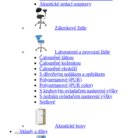
Akustické sedací soupravy
Zákrokové židle
Laboratorní a provozní židle
Čalouněné látkou
Čalouněné koženkou
Čalouněné ekokůží
S dřevěným sedákem a opěrákem
Polyuretanové (PUR)
Polyuretanové (PUR color)
S kruhovým ovladačem nastavení výšky
S nožním ovladačem nastavení výšky
Sedlové
Akustické boxy
Sklady a dílny