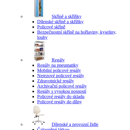
Skříně a skříňky
Dílenské skříně a skříňky
Policové skříně
Bezpečnostní skříně na hořlaviny, kyseliny,
louhy
Regály
Regály na pneumatiky
Mobilní policové regály
Nerezové policové regály
Zdravotnické regály
Archivační policové regály
Regály s vysokou nosností
Policové regály do skladu
Policové regály do dílny
Dílenské a provozní židle
Čalouněné látkou