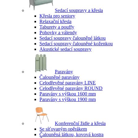
Sedací soupravy a křesla
Křesla pro seniory
Relaxační křesla
Taburety a pouffy
Pohovky a válendy
Sedací soupravy čalouněné látkou
Sedací soupravy čalouněné koženkou
Akustické sedací soupravy
Paravány
Čalouněné paravány
Celodřevěné paravány LINE
Celodřevěné paravány ROUND
Paravány s výškou 1600 mm
Paravány s výškou 1900 mm
Konferenční židle a křesla
Se síťovaným opěrákem
Čalouněná látkou, kovová kostra