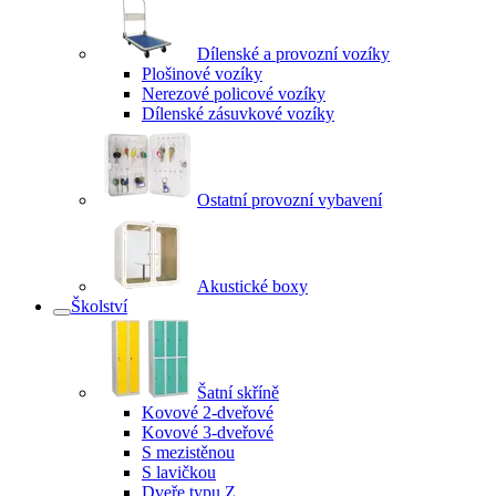
Dílenské a provozní vozíky
Plošinové vozíky
Nerezové policové vozíky
Dílenské zásuvkové vozíky
Ostatní provozní vybavení
Akustické boxy
Školství
Šatní skříně
Kovové 2-dveřové
Kovové 3-dveřové
S mezistěnou
S lavičkou
Dveře typu Z