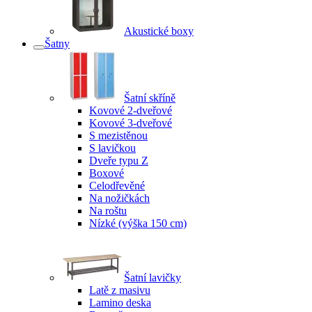
Akustické boxy
Šatny
Šatní skříně
Kovové 2-dveřové
Kovové 3-dveřové
S mezistěnou
S lavičkou
Dveře typu Z
Boxové
Celodřevěné
Na nožičkách
Na roštu
Nízké (výška 150 cm)
Šatní lavičky
Latě z masivu
Lamino deska