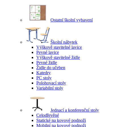
Ostatní školní vybavení
Školní nábytek
Výškově stavitelné lavice
Pevné lavice
Výškově stavitelné židle
Pevné židle
Židle do učeben
Katedry
PC stoly
Polohovací stoly
Variabilní stoly
Jednací a konferenční stoly
Celodřevěné
Statické na kovové podnoži
Mobilní na kovové podnoži