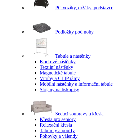
PC vozíky, držáky, podstavce
Podložky pod nohy
Tabule a nástěnky
Korkové nástěnky
Textilní nástěnky
Magnetické tabule
Vitríny a CLIP rámy
Mobilní nástěnky a informační tabule
Stojany na tiskopisy
Sedací soupravy a křesla
Křesla pro seniory
Relaxační křesla
Taburety a pouffy
Pohovky a válendy