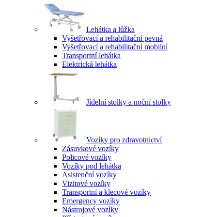
Lehátka a lůžka
Vyšetřovací a rehabilitační pevná
Vyšetřovací a rehabilitační mobilní
Transportní lehátka
Elektrická lehátka
Jídelní stolky a noční stolky
Vozíky pro zdravotnictví
Zásuvkové vozíky
Policové vozíky
Vozíky pod lehátka
Asistenční vozíky
Vizitové vozíky
Transportní a klecové vozíky
Emergency vozíky
Nástrojové vozíky