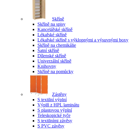
Skříně
Skříně na spisy
Kancelářské skříně
Lékařské skříně
Lékařské skříně s výklopnými a výsuvnými boxy
Skříně na chemikálie
Šatní skříně
Dílenské skříně
Univerzální skříně
Knihovny
Skříně na pomůcky
Zástěny
S textilní výplní
Výplň z HPL laminátu
S plastovou výplní
Teleskopické tyče
S textilními závěsy
S PVC závěsy