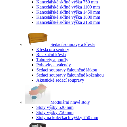
Kancelářské skříně výška 750 mm
Kancelářské skříně výška 1100 mm
Kancelářské skříně výška 1450 mm
Kancelářské skříně výška 1800 mm
Kancelářské skříně výška 2150 mm
Sedací soupravy a křesla
Křesla pro seniory
Relaxační křesla
Taburety a pouffy
Pohovky a válendy
Sedací soupravy čalouněné látkou
Sedací soupravy čalouněné koženkou
Akustické sedací soupravy
Modulární hravé stoly
Stoly výšky 520 mm
Stoly výšky 750 mm
Stoly na kolečkách výšky 750 mm