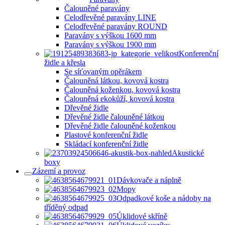
Čalouněné paravány
Celodřevěné paravány LINE
Celodřevěné paravány ROUND
Paravány s výškou 1600 mm
Paravány s výškou 1900 mm
Konferenční
židle a křesla
Se síťovaným opěrákem
Čalouněná látkou, kovová kostra
Čalouněná koženkou, kovová kostra
Čalouněná ekokůží, kovová kostra
Dřevěné židle
Dřevěné židle čalouněné látkou
Dřevěné židle čalouněné koženkou
Plastové konferenční židle
Skládací konferenční židle
Akustické
boxy
Zázemí a provoz
Dávkovače a náplně
Mopy
Odpadkové koše a nádoby na
tříděný odpad
Úklidové skříně