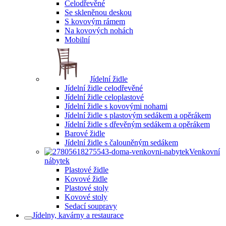
Celodřevěné
Se skleněnou deskou
S kovovým rámem
Na kovových nohách
Mobilní
Jídelní židle
Jídelní židle celodřevěné
Jídelní židle celoplastové
Jídelní židle s kovovými nohami
Jídelní židle s plastovým sedákem a opěrákem
Jídelní židle s dřevěným sedákem a opěrákem
Barové židle
Jídelní židle s čalouněným sedákem
Venkovní
nábytek
Plastové židle
Kovové židle
Plastové stoly
Kovové stoly
Sedací soupravy
Jídelny, kavárny a restaurace