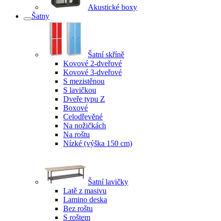
Akustické boxy
Šatny
Šatní skříně
Kovové 2-dveřové
Kovové 3-dveřové
S mezistěnou
S lavičkou
Dveře typu Z
Boxové
Celodřevěné
Na nožičkách
Na roštu
Nízké (výška 150 cm)
Šatní lavičky
Latě z masivu
Lamino deska
Bez roštu
S roštem