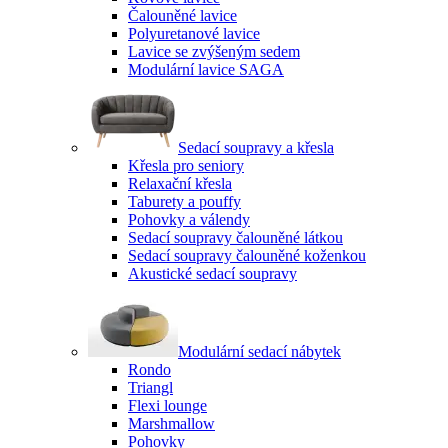
Čalouněné lavice
Polyuretanové lavice
Lavice se zvýšeným sedem
Modulární lavice SAGA
Sedací soupravy a křesla
Křesla pro seniory
Relaxační křesla
Taburety a pouffy
Pohovky a válendy
Sedací soupravy čalouněné látkou
Sedací soupravy čalouněné koženkou
Akustické sedací soupravy
Modulární sedací nábytek
Rondo
Triangl
Flexi lounge
Marshmallow
Pohovky