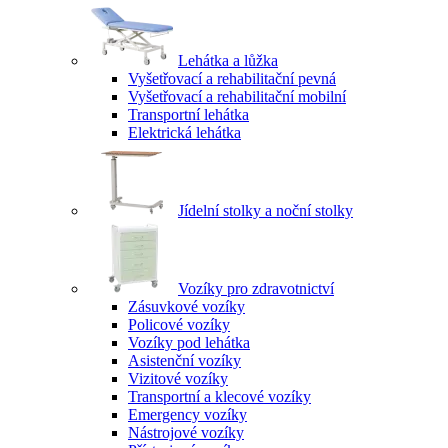
Lehátka a lůžka
Vyšetřovací a rehabilitační pevná
Vyšetřovací a rehabilitační mobilní
Transportní lehátka
Elektrická lehátka
Jídelní stolky a noční stolky
Vozíky pro zdravotnictví
Zásuvkové vozíky
Policové vozíky
Vozíky pod lehátka
Asistenční vozíky
Vizitové vozíky
Transportní a klecové vozíky
Emergency vozíky
Nástrojové vozíky