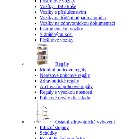
Přístrojové vozíky
Vozíky - ISO koše
Vozíky s příslušenstvím
Vozíky na třídění odpadu a prádla
Vozíky na zdravotnickou dokumentaci
Instrumentační vozíky
S drátěnými koši
Plošinové vozíky
Regály
Mobilní policové regály
Nerezové policové regály
Zdravotnické regály
Archivační policové regály
Regály s vysokou nosností
Policové regály do skladu
Ostatní zdravotnické vybavení
Infuzní stojany
Schůdky
Rehabilitační pomůcky