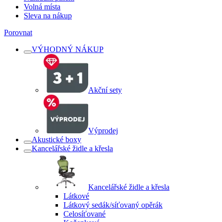
Volná místa
Sleva na nákup
Porovnat
VÝHODNÝ NÁKUP
Akční sety
Výprodej
Akustické boxy
Kancelářské židle a křesla
Kancelářské židle a křesla
Látkové
Látkový sedák/síťovaný opěrák
Celosíťované