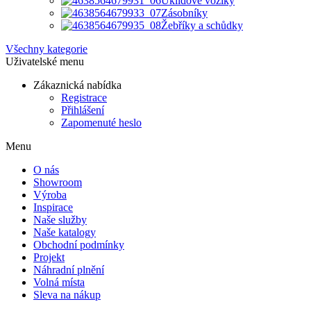
Úklidové vozíky
Zásobníky
Žebříky a schůdky
Všechny kategorie
Uživatelské menu
Zákaznická nabídka
Registrace
Přihlášení
Zapomenuté heslo
Menu
O nás
Showroom
Výroba
Inspirace
Naše služby
Naše katalogy
Obchodní podmínky
Projekt
Náhradní plnění
Volná místa
Sleva na nákup