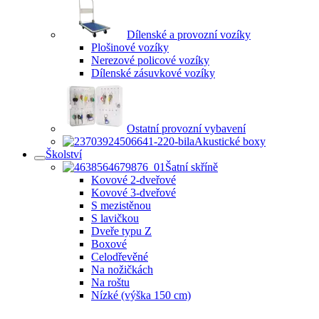
Dílenské a provozní vozíky
Plošinové vozíky
Nerezové policové vozíky
Dílenské zásuvkové vozíky
Ostatní provozní vybavení
Akustické boxy
Školství
Šatní skříně
Kovové 2-dveřové
Kovové 3-dveřové
S mezistěnou
S lavičkou
Dveře typu Z
Boxové
Celodřevěné
Na nožičkách
Na roštu
Nízké (výška 150 cm)