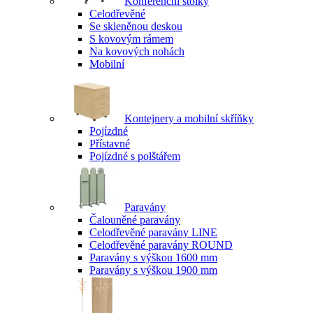
Konferenční stolky
Celodřevěné
Se skleněnou deskou
S kovovým rámem
Na kovových nohách
Mobilní
Kontejnery a mobilní skříňky
Pojízdné
Přístavné
Pojízdné s polštářem
Paravány
Čalouněné paravány
Celodřevěné paravány LINE
Celodřevěné paravány ROUND
Paravány s výškou 1600 mm
Paravány s výškou 1900 mm