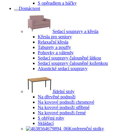
S opěradlem a háčky
Domácnost
Sedací soupravy a křesla
Křesla pro seniory
Relaxační křesla
Taburety a pouffy
Pohovky a válendy
Sedací soupravy čalouněné látkou
Sedací soupravy čalouněné koženkou
Akustické sedací soupravy
Jídelní stoly
Na dřevěné podnoži
Na kovové podnoži chromové
Na kovové podnoži stříbrné
Na kovové podnoži černé
S oblými rohy
Skládací
Konferenční stolky