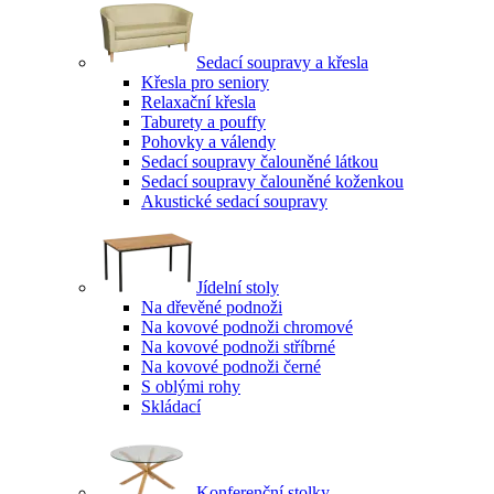
Sedací soupravy a křesla
Křesla pro seniory
Relaxační křesla
Taburety a pouffy
Pohovky a válendy
Sedací soupravy čalouněné látkou
Sedací soupravy čalouněné koženkou
Akustické sedací soupravy
Jídelní stoly
Na dřevěné podnoži
Na kovové podnoži chromové
Na kovové podnoži stříbrné
Na kovové podnoži černé
S oblými rohy
Skládací
Konferenční stolky