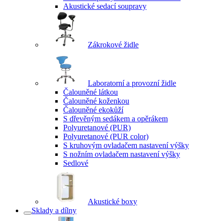
Akustické sedací soupravy
Zákrokové židle
Laboratorní a provozní židle
Čalouněné látkou
Čalouněné koženkou
Čalouněné ekokůží
S dřevěným sedákem a opěrákem
Polyuretanové (PUR)
Polyuretanové (PUR color)
S kruhovým ovladačem nastavení výšky
S nožním ovladačem nastavení výšky
Sedlové
Akustické boxy
Sklady a dílny