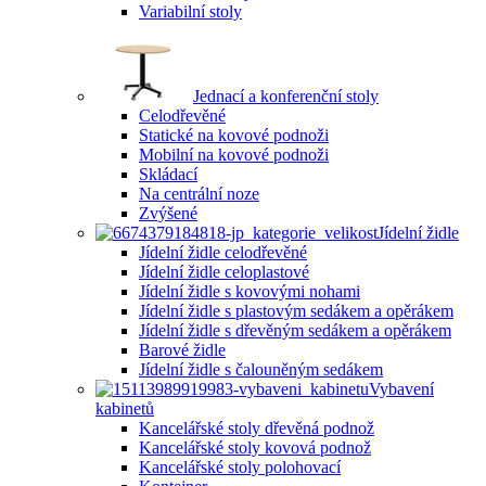
Variabilní stoly
Jednací a konferenční stoly
Celodřevěné
Statické na kovové podnoži
Mobilní na kovové podnoži
Skládací
Na centrální noze
Zvýšené
Jídelní židle
Jídelní židle celodřevěné
Jídelní židle celoplastové
Jídelní židle s kovovými nohami
Jídelní židle s plastovým sedákem a opěrákem
Jídelní židle s dřevěným sedákem a opěrákem
Barové židle
Jídelní židle s čalouněným sedákem
Vybavení
kabinetů
Kancelářské stoly dřevěná podnož
Kancelářské stoly kovová podnož
Kancelářské stoly polohovací