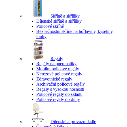
Skříně a skříňky
Dílenské skříně a skříňky
Policové skříně
Bezpečnostní skříně na hořlaviny, kyseliny,
louhy
Regály
Regály na pneumatiky
Mobilní policové regály
Nerezové policové regály
Zdravotnické regály
Archivační policové regály
Regály s vysokou nosností
Policové regály do skladu
Policové regály do dílny
Dílenské a provozní židle
Čalouněné látkou