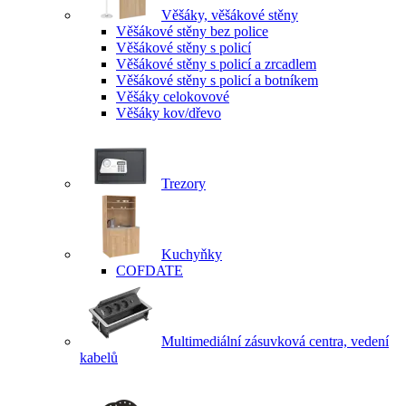
Věšáky, věšákové stěny
Věšákové stěny bez police
Věšákové stěny s policí
Věšákové stěny s policí a zrcadlem
Věšákové stěny s policí a botníkem
Věšáky celokovové
Věšáky kov/dřevo
Trezory
Kuchyňky
COFDATE
Multimediální zásuvková centra, vedení
kabelů