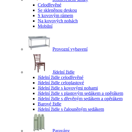
Celodřevěné
Se skleněnou deskou
S kovovým rámem
Na kovových nohách
Mobilní
Provozní vybavení
Jídelní židle
Jídelní židle celodřevěné
Jídelní židle celoplastové
Jídelní židle s kovovými nohami
Jídelní židle s plastovým sedákem a opěrákem
Jídelní židle s dřevěným sedákem a opěrákem
Barové židle
Jídelní židle s čalouněným sedákem
Paravány