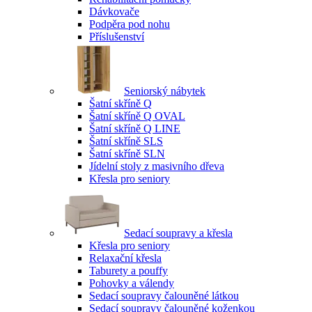
Dávkovače
Podpěra pod nohu
Příslušenství
Seniorský nábytek
Šatní skříně Q
Šatní skříně Q OVAL
Šatní skříně Q LINE
Šatní skříně SLS
Šatní skříně SLN
Jídelní stoly z masivního dřeva
Křesla pro seniory
Sedací soupravy a křesla
Křesla pro seniory
Relaxační křesla
Taburety a pouffy
Pohovky a válendy
Sedací soupravy čalouněné látkou
Sedací soupravy čalouněné koženkou