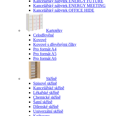
Kancelářský nábytek ENERGY FUTURE
Kancelářský nábytek ENERGY MEETING
Kancelářský nábytek OFFICE HIDE
Kartotéky
Celodřevěné
Kovové
Kovové s dřevěnými čílky
Pro formát A4
Pro formát A5
Pro formát A6
Skříně
Spisové skříně
Kancelářské skříně
Lékařské skříně
Chemické skříně
Šatní skříně
Dílenské skříně
Univerzální skříně
Knihovny