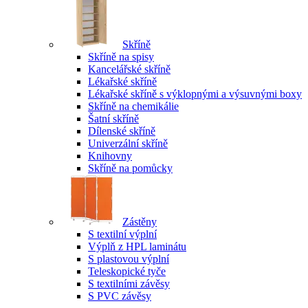
Skříně
Skříně na spisy
Kancelářské skříně
Lékařské skříně
Lékařské skříně s výklopnými a výsuvnými boxy
Skříně na chemikálie
Šatní skříně
Dílenské skříně
Univerzální skříně
Knihovny
Skříně na pomůcky
Zástěny
S textilní výplní
Výplň z HPL laminátu
S plastovou výplní
Teleskopické tyče
S textilními závěsy
S PVC závěsy