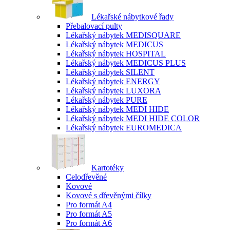
Lékařské nábytkové řady
Přebalovací pulty
Lékařský nábytek MEDISQUARE
Lékařský nábytek MEDICUS
Lékařský nábytek HOSPITAL
Lékařský nábytek MEDICUS PLUS
Lékařský nábytek SILENT
Lékařský nábytek ENERGY
Lékařský nábytek LUXORA
Lékařský nábytek PURE
Lékařský nábytek MEDI HIDE
Lékařský nábytek MEDI HIDE COLOR
Lékařský nábytek EUROMEDICA
Kartotéky
Celodřevěné
Kovové
Kovové s dřevěnými čílky
Pro formát A4
Pro formát A5
Pro formát A6