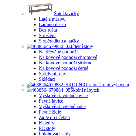
Šatní lavičky
Latě z masivu
Lamino deska
Bez roštu
S roštem
S opěradlem a háčky
Jídelní stoly
Na dřevěné podnoži
Na kovové podnoži chromové
Na kovové podnoži stříbrné
Na kovové podnoži černé
S oblými rohy
Skládací
Ostatní školní vybavení
Školní nábytek
Výškově stavitelné lavice
Pevné lavice
Výškově stavitelné židle
Pevné židle
Židle do učeben
Katedry
PC stoly
Polohovací stoly