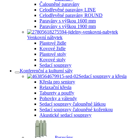
Čalouněné paravány
Celodřevěné paravány LINE
Celodřevěné paravány ROUND
Paravány s výškou 1600 mm
Paravány s výškou 1900 mm
Venkovní nábytek
Plastové židle
Kovové židle
Plastové stoly
Kovové stoly
Sedací soupravy
Konferenční a kulturní sály
Sedací soupravy a křesla
Křesla pro seniory
Relaxační křesla
Taburety a pouffy
Pohovky a válendy
Sedací soupravy čalouněné látkou
Sedací soupravy čalouněné koženkou
Akustické sedací soupravy
Paravány