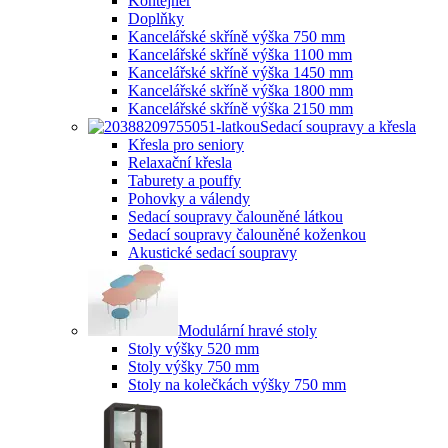
Kontejner
Doplňky
Kancelářské skříně výška 750 mm
Kancelářské skříně výška 1100 mm
Kancelářské skříně výška 1450 mm
Kancelářské skříně výška 1800 mm
Kancelářské skříně výška 2150 mm
Sedací soupravy a křesla
Křesla pro seniory
Relaxační křesla
Taburety a pouffy
Pohovky a válendy
Sedací soupravy čalouněné látkou
Sedací soupravy čalouněné koženkou
Akustické sedací soupravy
Modulární hravé stoly
Stoly výšky 520 mm
Stoly výšky 750 mm
Stoly na kolečkách výšky 750 mm