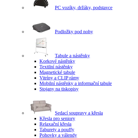
PC vozíky, držáky, podstavce
Podložky pod nohy
Tabule a nástěnky
Korkové nástěnky
Textilní nástěnky
Magnetické tabule
Vitríny a CLIP rámy
Mobilní nástěnky a informační tabule
Stojany na tiskopisy
Sedací soupravy a křesla
Křesla pro seniory
Relaxační křesla
Taburety a pouffy
Pohovky a válendy