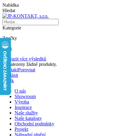
Nabídka
Hledat
Kategorie
Značky
Blog
Zobrazit více výsledků
Nenalezeny žádné produkty.
Kontakt
Porovnat
Přihlásit
Košík
O nás
Showroom
Výroba
Inspirace
Naše služby
Naše katalogy
Obchodní podmínky
Projekt
Náhradní plnění