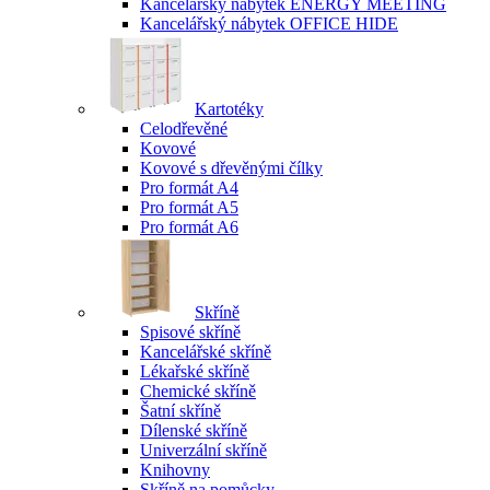
Kancelářský nábytek ENERGY MEETING
Kancelářský nábytek OFFICE HIDE
Kartotéky
Celodřevěné
Kovové
Kovové s dřevěnými čílky
Pro formát A4
Pro formát A5
Pro formát A6
Skříně
Spisové skříně
Kancelářské skříně
Lékařské skříně
Chemické skříně
Šatní skříně
Dílenské skříně
Univerzální skříně
Knihovny
Skříně na pomůcky