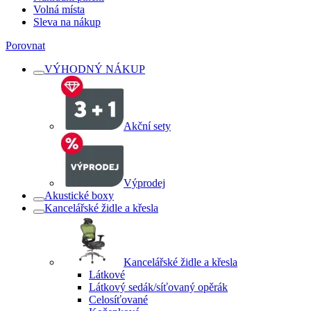
Volná místa
Sleva na nákup
Porovnat
VÝHODNÝ NÁKUP
Akční sety
Výprodej
Akustické boxy
Kancelářské židle a křesla
Kancelářské židle a křesla
Látkové
Látkový sedák/síťovaný opěrák
Celosíťované