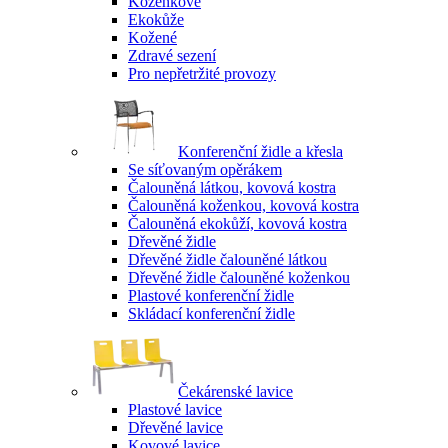
Koženkové
Ekokůže
Kožené
Zdravé sezení
Pro nepřetržité provozy
Konferenční židle a křesla
Se síťovaným opěrákem
Čalouněná látkou, kovová kostra
Čalouněná koženkou, kovová kostra
Čalouněná ekokůží, kovová kostra
Dřevěné židle
Dřevěné židle čalouněné látkou
Dřevěné židle čalouněné koženkou
Plastové konferenční židle
Skládací konferenční židle
Čekárenské lavice
Plastové lavice
Dřevěné lavice
Kovové lavice