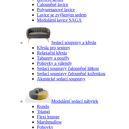
Čalouněné lavice
Polyuretanové lavice
Lavice se zvýšeným sedem
Modulární lavice SAGA
Sedací soupravy a křesla
Křesla pro seniory
Relaxační křesla
Taburety a pouffy
Pohovky a válendy
Sedací soupravy čalouněné látkou
Sedací soupravy čalouněné koženkou
Akustické sedací soupravy
Modulární sedací nábytek
Rondo
Triangl
Flexi lounge
Marshmallow
Pohovky