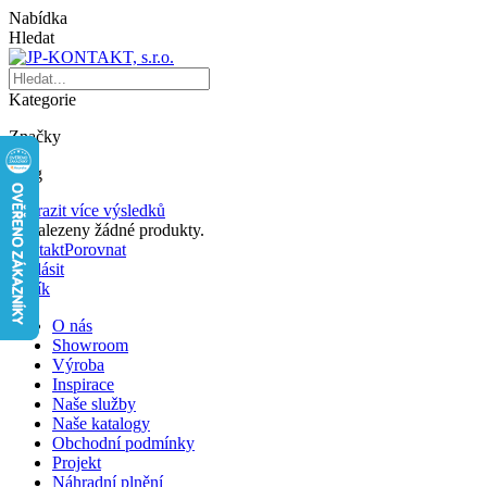
Nabídka
Hledat
Kategorie
Značky
Blog
Zobrazit více výsledků
Nenalezeny žádné produkty.
Kontakt
Porovnat
Přihlásit
Košík
O nás
Showroom
Výroba
Inspirace
Naše služby
Naše katalogy
Obchodní podmínky
Projekt
Náhradní plnění