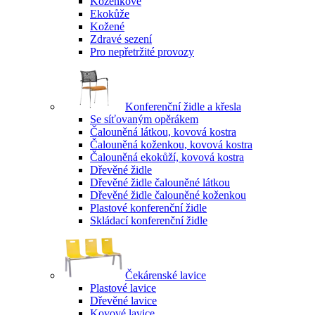
Koženkové
Ekokůže
Kožené
Zdravé sezení
Pro nepřetržité provozy
Konferenční židle a křesla
Se síťovaným opěrákem
Čalouněná látkou, kovová kostra
Čalouněná koženkou, kovová kostra
Čalouněná ekokůží, kovová kostra
Dřevěné židle
Dřevěné židle čalouněné látkou
Dřevěné židle čalouněné koženkou
Plastové konferenční židle
Skládací konferenční židle
Čekárenské lavice
Plastové lavice
Dřevěné lavice
Kovové lavice