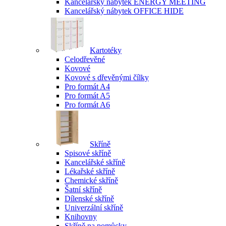
Kancelářský nábytek ENERGY MEETING
Kancelářský nábytek OFFICE HIDE
Kartotéky
Celodřevěné
Kovové
Kovové s dřevěnými čílky
Pro formát A4
Pro formát A5
Pro formát A6
Skříně
Spisové skříně
Kancelářské skříně
Lékařské skříně
Chemické skříně
Šatní skříně
Dílenské skříně
Univerzální skříně
Knihovny
Skříně na pomůcky