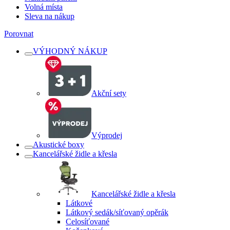
Volná místa
Sleva na nákup
Porovnat
VÝHODNÝ NÁKUP
Akční sety
Výprodej
Akustické boxy
Kancelářské židle a křesla
Kancelářské židle a křesla
Látkové
Látkový sedák/síťovaný opěrák
Celosíťované