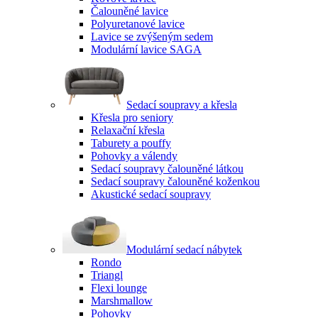
Čalouněné lavice
Polyuretanové lavice
Lavice se zvýšeným sedem
Modulární lavice SAGA
Sedací soupravy a křesla
Křesla pro seniory
Relaxační křesla
Taburety a pouffy
Pohovky a válendy
Sedací soupravy čalouněné látkou
Sedací soupravy čalouněné koženkou
Akustické sedací soupravy
Modulární sedací nábytek
Rondo
Triangl
Flexi lounge
Marshmallow
Pohovky