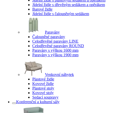
Jídelní židle s plastovým sedákem a opěrákem
Jídelní židle s dřevěným sedákem a opěrákem
Barové židle
Jídelní židle s čalouněným sedákem
Paravány
Čalouněné paravány
Celodřevěné paravány LINE
Celodřevěné paravány ROUND
Paravány s výškou 1600 mm
Paravány s výškou 1900 mm
Venkovní nábytek
Plastové židle
Kovové židle
Plastové stoly
Kovové stoly
Sedací soupravy
Konferenční a kulturní sály