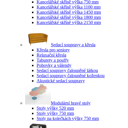
Kancelářské skříně výška 750 mm
Kancelářské skříně výška 1100 mm
Kancelářské skříně výška 1450 mm
Kancelářské skříně výška 1800 mm
Kancelářské skříně výška 2150 mm
Sedací soupravy a křesla
Křesla pro seniory
Relaxační křesla
Taburety a pouffy
Pohovky a válendy
Sedací soupravy čalouněné látkou
Sedací soupravy čalouněné koženkou
Akustické sedací soupravy
Modulární hravé stoly
Stoly výšky 520 mm
Stoly výšky 750 mm
Stoly na kolečkách výšky 750 mm