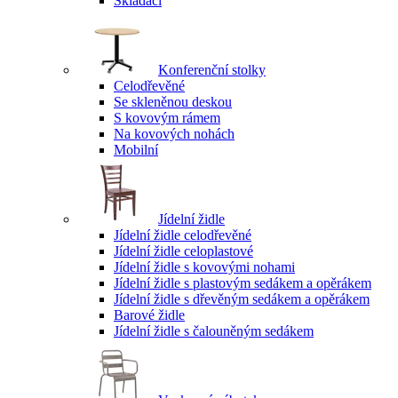
Skládací
Konferenční stolky
Celodřevěné
Se skleněnou deskou
S kovovým rámem
Na kovových nohách
Mobilní
Jídelní židle
Jídelní židle celodřevěné
Jídelní židle celoplastové
Jídelní židle s kovovými nohami
Jídelní židle s plastovým sedákem a opěrákem
Jídelní židle s dřevěným sedákem a opěrákem
Barové židle
Jídelní židle s čalouněným sedákem