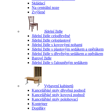
Skládací
Na centrální noze
Zvýšené
Jídelní židle
Jídelní židle celodřevěné
Jídelní židle celoplastové
Jídelní židle s kovovými nohami
Jídelní židle s plastovým sedákem a opěrákem
Jídelní židle s dřevěným sedákem a opěrákem
Barové židle
Jídelní židle s čalouněným sedákem
Vybavení kabinetů
Kancelářské stoly dřevěná podnož
Kancelářské stoly kovová podnož
Kancelářské stoly polohovací
Kontejner
Doplňky