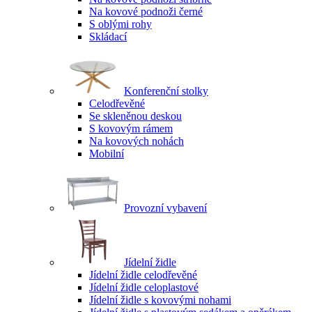
Na kovové podnoži černé
S oblými rohy
Skládací
Konferenční stolky
Celodřevěné
Se skleněnou deskou
S kovovým rámem
Na kovových nohách
Mobilní
Provozní vybavení
Jídelní židle
Jídelní židle celodřevěné
Jídelní židle celoplastové
Jídelní židle s kovovými nohami