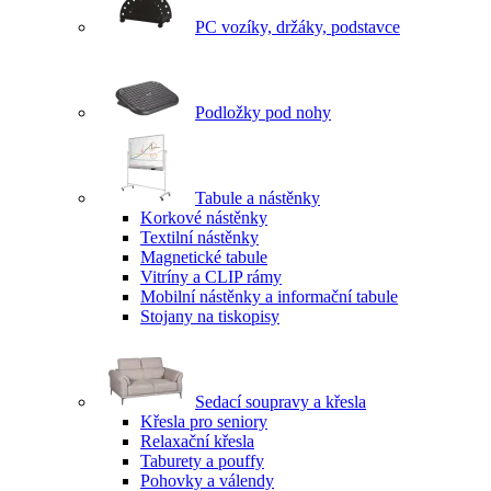
PC vozíky, držáky, podstavce
Podložky pod nohy
Tabule a nástěnky
Korkové nástěnky
Textilní nástěnky
Magnetické tabule
Vitríny a CLIP rámy
Mobilní nástěnky a informační tabule
Stojany na tiskopisy
Sedací soupravy a křesla
Křesla pro seniory
Relaxační křesla
Taburety a pouffy
Pohovky a válendy