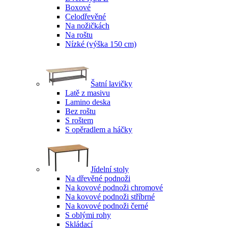
Boxové
Celodřevěné
Na nožičkách
Na roštu
Nízké (výška 150 cm)
Šatní lavičky
Latě z masivu
Lamino deska
Bez roštu
S roštem
S opěradlem a háčky
Jídelní stoly
Na dřevěné podnoži
Na kovové podnoži chromové
Na kovové podnoži stříbrné
Na kovové podnoži černé
S oblými rohy
Skládací