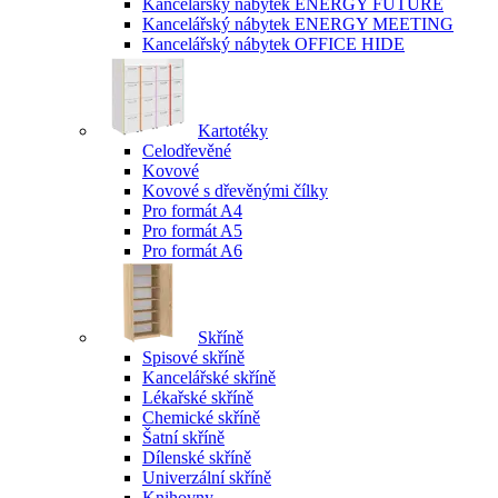
Kancelářský nábytek ENERGY FUTURE
Kancelářský nábytek ENERGY MEETING
Kancelářský nábytek OFFICE HIDE
Kartotéky
Celodřevěné
Kovové
Kovové s dřevěnými čílky
Pro formát A4
Pro formát A5
Pro formát A6
Skříně
Spisové skříně
Kancelářské skříně
Lékařské skříně
Chemické skříně
Šatní skříně
Dílenské skříně
Univerzální skříně
Knihovny