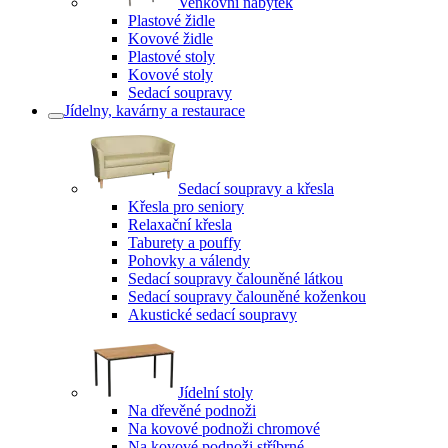
Venkovní nábytek
Plastové židle
Kovové židle
Plastové stoly
Kovové stoly
Sedací soupravy
Jídelny, kavárny a restaurace
Sedací soupravy a křesla
Křesla pro seniory
Relaxační křesla
Taburety a pouffy
Pohovky a válendy
Sedací soupravy čalouněné látkou
Sedací soupravy čalouněné koženkou
Akustické sedací soupravy
Jídelní stoly
Na dřevěné podnoži
Na kovové podnoži chromové
Na kovové podnoži stříbrné