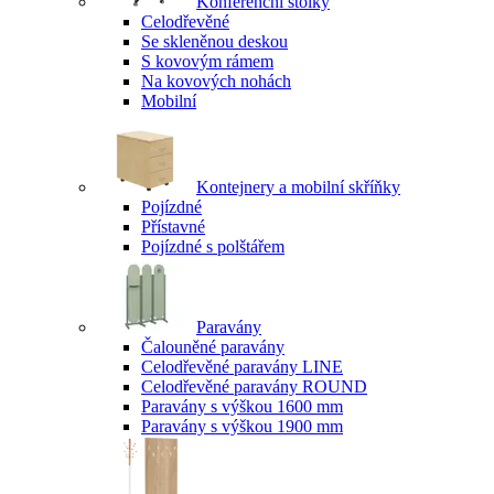
Konferenční stolky
Celodřevěné
Se skleněnou deskou
S kovovým rámem
Na kovových nohách
Mobilní
Kontejnery a mobilní skříňky
Pojízdné
Přístavné
Pojízdné s polštářem
Paravány
Čalouněné paravány
Celodřevěné paravány LINE
Celodřevěné paravány ROUND
Paravány s výškou 1600 mm
Paravány s výškou 1900 mm