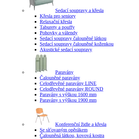
Sedací soupravy a křesla
Křesla pro seniory
Relaxační křesla
Taburety a pouffy
Pohovky a válendy
Sedací soupravy čalouněné látkou
Sedací soupravy čalouněné koženkou
Akustické sedací soupravy
Paravány
Čalouněné paravány
Celodřevěné paravány LINE
Celodřevěné paravány ROUND
Paravány s výškou 1600 mm
Paravány s výškou 1900 mm
Konferenční židle a křesla
Se síťovaným opěrákem
Čalouněná látkou, kovová kostra