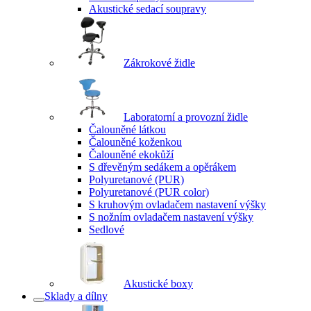
Akustické sedací soupravy
Zákrokové židle
Laboratorní a provozní židle
Čalouněné látkou
Čalouněné koženkou
Čalouněné ekokůží
S dřevěným sedákem a opěrákem
Polyuretanové (PUR)
Polyuretanové (PUR color)
S kruhovým ovladačem nastavení výšky
S nožním ovladačem nastavení výšky
Sedlové
Akustické boxy
Sklady a dílny