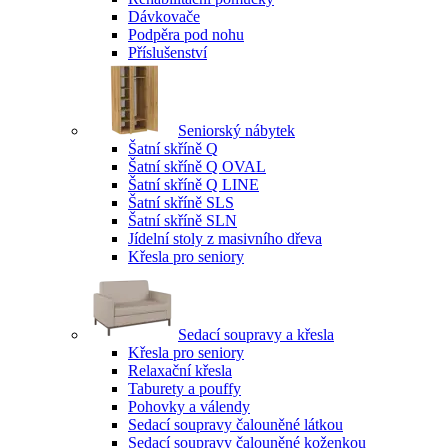
Dávkovače
Podpěra pod nohu
Příslušenství
Seniorský nábytek
Šatní skříně Q
Šatní skříně Q OVAL
Šatní skříně Q LINE
Šatní skříně SLS
Šatní skříně SLN
Jídelní stoly z masivního dřeva
Křesla pro seniory
Sedací soupravy a křesla
Křesla pro seniory
Relaxační křesla
Taburety a pouffy
Pohovky a válendy
Sedací soupravy čalouněné látkou
Sedací soupravy čalouněné koženkou