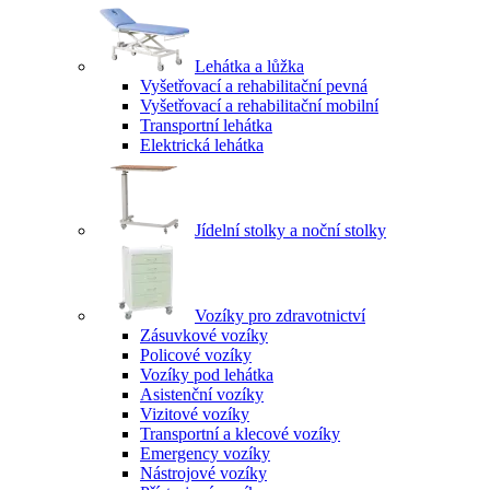
Lehátka a lůžka
Vyšetřovací a rehabilitační pevná
Vyšetřovací a rehabilitační mobilní
Transportní lehátka
Elektrická lehátka
Jídelní stolky a noční stolky
Vozíky pro zdravotnictví
Zásuvkové vozíky
Policové vozíky
Vozíky pod lehátka
Asistenční vozíky
Vizitové vozíky
Transportní a klecové vozíky
Emergency vozíky
Nástrojové vozíky