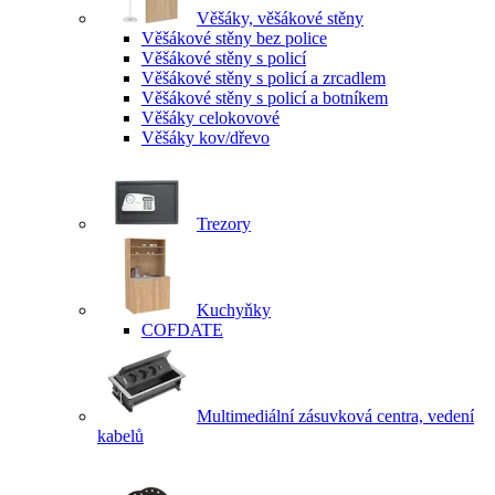
Věšáky, věšákové stěny
Věšákové stěny bez police
Věšákové stěny s policí
Věšákové stěny s policí a zrcadlem
Věšákové stěny s policí a botníkem
Věšáky celokovové
Věšáky kov/dřevo
Trezory
Kuchyňky
COFDATE
Multimediální zásuvková centra, vedení
kabelů