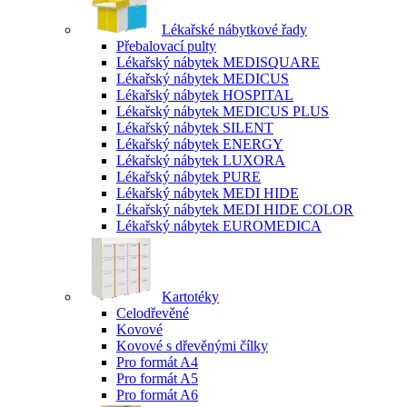
Lékařské nábytkové řady
Přebalovací pulty
Lékařský nábytek MEDISQUARE
Lékařský nábytek MEDICUS
Lékařský nábytek HOSPITAL
Lékařský nábytek MEDICUS PLUS
Lékařský nábytek SILENT
Lékařský nábytek ENERGY
Lékařský nábytek LUXORA
Lékařský nábytek PURE
Lékařský nábytek MEDI HIDE
Lékařský nábytek MEDI HIDE COLOR
Lékařský nábytek EUROMEDICA
Kartotéky
Celodřevěné
Kovové
Kovové s dřevěnými čílky
Pro formát A4
Pro formát A5
Pro formát A6