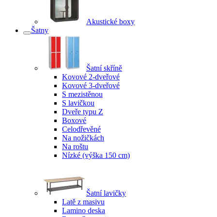
Akustické boxy
Šatny
Šatní skříně
Kovové 2-dveřové
Kovové 3-dveřové
S mezistěnou
S lavičkou
Dveře typu Z
Boxové
Celodřevěné
Na nožičkách
Na roštu
Nízké (výška 150 cm)
Šatní lavičky
Latě z masivu
Lamino deska