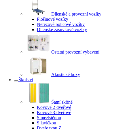
Dílenské a provozní vozíky
Plošinové vozíky
Nerezové policové vozíky
Dílenské zásuvkové vozíky
Ostatní provozní vybavení
Akustické boxy
Školství
Šatní skříně
Kovové 2-dveřové
Kovové 3-dveřové
S mezistěnou
S lavičkou
Dveře typu Z