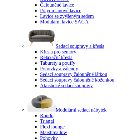
Čalouněné lavice
Polyuretanové lavice
Lavice se zvýšeným sedem
Modulární lavice SAGA
Sedací soupravy a křesla
Křesla pro seniory
Relaxační křesla
Taburety a pouffy
Pohovky a válendy
Sedací soupravy čalouněné látkou
Sedací soupravy čalouněné koženkou
Akustické sedací soupravy
Modulární sedací nábytek
Rondo
Triangl
Flexi lounge
Marshmallow
Pohovky