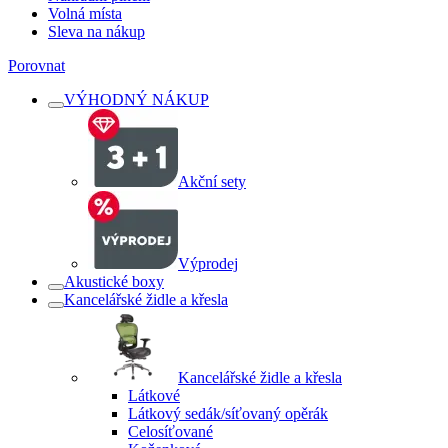
Volná místa
Sleva na nákup
Porovnat
VÝHODNÝ NÁKUP
Akční sety
Výprodej
Akustické boxy
Kancelářské židle a křesla
Kancelářské židle a křesla
Látkové
Látkový sedák/síťovaný opěrák
Celosíťované