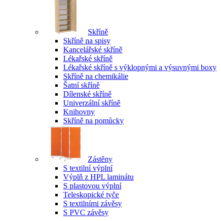
Skříně
Skříně na spisy
Kancelářské skříně
Lékařské skříně
Lékařské skříně s výklopnými a výsuvnými boxy
Skříně na chemikálie
Šatní skříně
Dílenské skříně
Univerzální skříně
Knihovny
Skříně na pomůcky
Zástěny
S textilní výplní
Výplň z HPL laminátu
S plastovou výplní
Teleskopické tyče
S textilními závěsy
S PVC závěsy