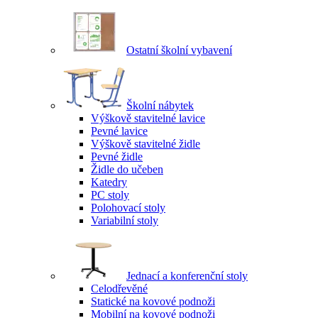
Ostatní školní vybavení
Školní nábytek
Výškově stavitelné lavice
Pevné lavice
Výškově stavitelné židle
Pevné židle
Židle do učeben
Katedry
PC stoly
Polohovací stoly
Variabilní stoly
Jednací a konferenční stoly
Celodřevěné
Statické na kovové podnoži
Mobilní na kovové podnoži