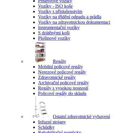
Přístrojové vozíky
Vozíky - ISO koše
Vozíky s příslušenstvím
Vozíky na třídění odpadu a prádla
Vozíky na zdravotnickou dokumentaci
Instrumentační vozíky
S drátěnými koši
Plošinové vozíky
Regály
Mobilní policové regály
Nerezové policové regály
Zdravotnické regály
Archivační policové regály
Regály s vysokou nosností
Policové regály do skladu
Ostatní zdravotnické vybavení
Infuzní stojany
Schůdky
Rehabilitační pomůcky