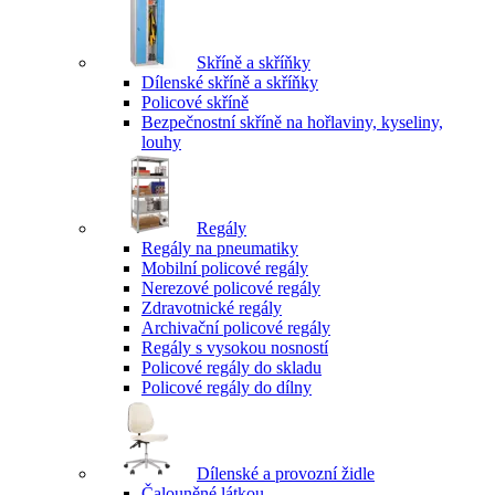
Skříně a skříňky
Dílenské skříně a skříňky
Policové skříně
Bezpečnostní skříně na hořlaviny, kyseliny,
louhy
Regály
Regály na pneumatiky
Mobilní policové regály
Nerezové policové regály
Zdravotnické regály
Archivační policové regály
Regály s vysokou nosností
Policové regály do skladu
Policové regály do dílny
Dílenské a provozní židle
Čalouněné látkou