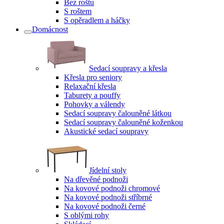
Bez roštu
S roštem
S opěradlem a háčky
Domácnost
Sedací soupravy a křesla
Křesla pro seniory
Relaxační křesla
Taburety a pouffy
Pohovky a válendy
Sedací soupravy čalouněné látkou
Sedací soupravy čalouněné koženkou
Akustické sedací soupravy
Jídelní stoly
Na dřevěné podnoži
Na kovové podnoži chromové
Na kovové podnoži stříbrné
Na kovové podnoži černé
S oblými rohy