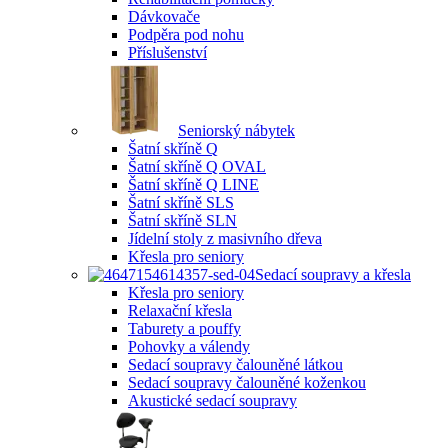
Dávkovače
Podpěra pod nohu
Příslušenství
Seniorský nábytek
Šatní skříně Q
Šatní skříně Q OVAL
Šatní skříně Q LINE
Šatní skříně SLS
Šatní skříně SLN
Jídelní stoly z masivního dřeva
Křesla pro seniory
Sedací soupravy a křesla
Křesla pro seniory
Relaxační křesla
Taburety a pouffy
Pohovky a válendy
Sedací soupravy čalouněné látkou
Sedací soupravy čalouněné koženkou
Akustické sedací soupravy