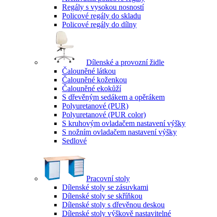
Regály s vysokou nosností
Policové regály do skladu
Policové regály do dílny
Dílenské a provozní židle
Čalouněné látkou
Čalouněné koženkou
Čalouněné ekokůží
S dřevěným sedákem a opěrákem
Polyuretanové (PUR)
Polyuretanové (PUR color)
S kruhovým ovladačem nastavení výšky
S nožním ovladačem nastavení výšky
Sedlové
Pracovní stoly
Dílenské stoly se zásuvkami
Dílenské stoly se skříňkou
Dílenské stoly s dřevěnou deskou
Dílenské stoly výškově nastavitelné