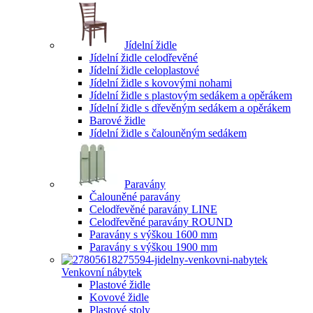
Jídelní židle
Jídelní židle celodřevěné
Jídelní židle celoplastové
Jídelní židle s kovovými nohami
Jídelní židle s plastovým sedákem a opěrákem
Jídelní židle s dřevěným sedákem a opěrákem
Barové židle
Jídelní židle s čalouněným sedákem
Paravány
Čalouněné paravány
Celodřevěné paravány LINE
Celodřevěné paravány ROUND
Paravány s výškou 1600 mm
Paravány s výškou 1900 mm
Venkovní nábytek
Plastové židle
Kovové židle
Plastové stoly