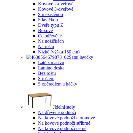
Kovové 2-dveřové
Kovové 3-dveřové
S mezistěnou
S lavičkou
Dveře typu Z
Boxové
Celodřevěné
Na nožičkách
Na roštu
Nízké (výška 150 cm)
Šatní lavičky
Latě z masivu
Lamino deska
Bez roštu
S roštem
S opěradlem a háčky
Jídelní stoly
Na dřevěné podnoži
Na kovové podnoži chromové
Na kovové podnoži stříbrné
Na kovové podnoži černé