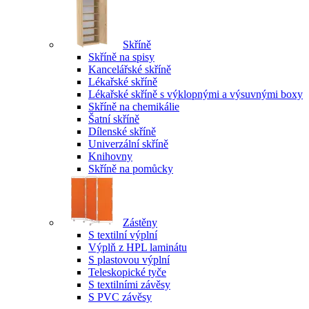
Skříně
Skříně na spisy
Kancelářské skříně
Lékařské skříně
Lékařské skříně s výklopnými a výsuvnými boxy
Skříně na chemikálie
Šatní skříně
Dílenské skříně
Univerzální skříně
Knihovny
Skříně na pomůcky
Zástěny
S textilní výplní
Výplň z HPL laminátu
S plastovou výplní
Teleskopické tyče
S textilními závěsy
S PVC závěsy