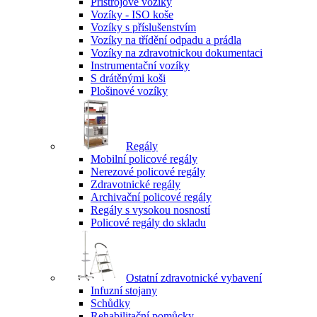
Přístrojové vozíky
Vozíky - ISO koše
Vozíky s příslušenstvím
Vozíky na třídění odpadu a prádla
Vozíky na zdravotnickou dokumentaci
Instrumentační vozíky
S drátěnými koši
Plošinové vozíky
Regály
Mobilní policové regály
Nerezové policové regály
Zdravotnické regály
Archivační policové regály
Regály s vysokou nosností
Policové regály do skladu
Ostatní zdravotnické vybavení
Infuzní stojany
Schůdky
Rehabilitační pomůcky