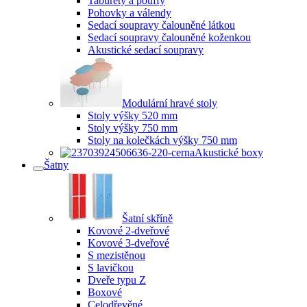
Taburety a pouffy
Pohovky a válendy
Sedací soupravy čalouněné látkou
Sedací soupravy čalouněné koženkou
Akustické sedací soupravy
Modulární hravé stoly
Stoly výšky 520 mm
Stoly výšky 750 mm
Stoly na kolečkách výšky 750 mm
Akustické boxy
Šatny
Šatní skříně
Kovové 2-dveřové
Kovové 3-dveřové
S mezistěnou
S lavičkou
Dveře typu Z
Boxové
Celodřevěné