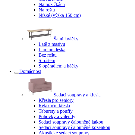
Na nožičkách
Na roštu
Nízké (výška 150 cm)
Šatní lavičky
Latě z masivu
Lamino deska
Bez roštu
S roštem
S opěradlem a háčky
Domácnost
Sedací soupravy a křesla
Křesla pro seniory
Relaxační křesla
Taburety a pouffy
Pohovky a válendy
Sedací soupravy čalouněné látkou
Sedací soupravy čalouněné koženkou
Akustické sedací soupravy