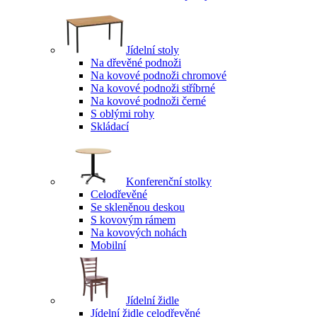
Jídelní stoly
Na dřevěné podnoži
Na kovové podnoži chromové
Na kovové podnoži stříbrné
Na kovové podnoži černé
S oblými rohy
Skládací
Konferenční stolky
Celodřevěné
Se skleněnou deskou
S kovovým rámem
Na kovových nohách
Mobilní
Jídelní židle
Jídelní židle celodřevěné