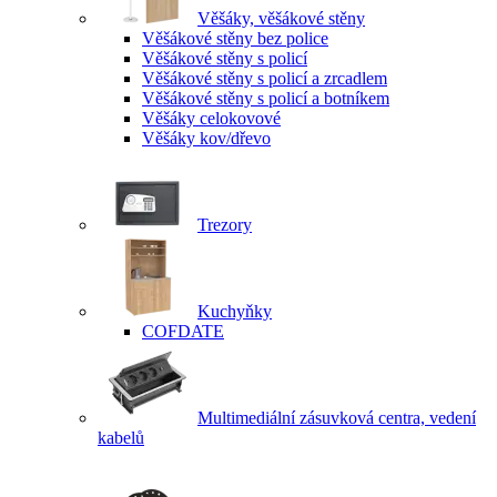
Věšáky, věšákové stěny
Věšákové stěny bez police
Věšákové stěny s policí
Věšákové stěny s policí a zrcadlem
Věšákové stěny s policí a botníkem
Věšáky celokovové
Věšáky kov/dřevo
Trezory
Kuchyňky
COFDATE
Multimediální zásuvková centra, vedení
kabelů