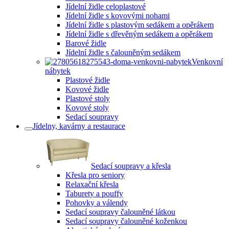
Jídelní židle celoplastové
Jídelní židle s kovovými nohami
Jídelní židle s plastovým sedákem a opěrákem
Jídelní židle s dřevěným sedákem a opěrákem
Barové židle
Jídelní židle s čalouněným sedákem
Venkovní
nábytek
Plastové židle
Kovové židle
Plastové stoly
Kovové stoly
Sedací soupravy
Jídelny, kavárny a restaurace
Sedací soupravy a křesla
Křesla pro seniory
Relaxační křesla
Taburety a pouffy
Pohovky a válendy
Sedací soupravy čalouněné látkou
Sedací soupravy čalouněné koženkou