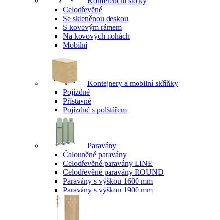
Konferenční stolky
Celodřevěné
Se skleněnou deskou
S kovovým rámem
Na kovových nohách
Mobilní
Kontejnery a mobilní skříňky
Pojízdné
Přístavné
Pojízdné s polštářem
Paravány
Čalouněné paravány
Celodřevěné paravány LINE
Celodřevěné paravány ROUND
Paravány s výškou 1600 mm
Paravány s výškou 1900 mm