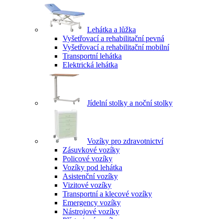
Lehátka a lůžka
Vyšetřovací a rehabilitační pevná
Vyšetřovací a rehabilitační mobilní
Transportní lehátka
Elektrická lehátka
Jídelní stolky a noční stolky
Vozíky pro zdravotnictví
Zásuvkové vozíky
Policové vozíky
Vozíky pod lehátka
Asistenční vozíky
Vizitové vozíky
Transportní a klecové vozíky
Emergency vozíky
Nástrojové vozíky