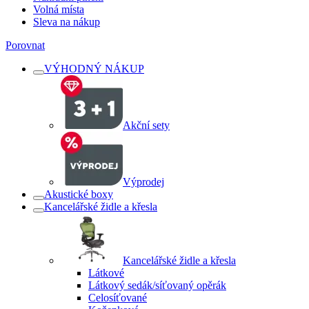
Volná místa
Sleva na nákup
Porovnat
VÝHODNÝ NÁKUP
Akční sety
Výprodej
Akustické boxy
Kancelářské židle a křesla
Kancelářské židle a křesla
Látkové
Látkový sedák/síťovaný opěrák
Celosíťované