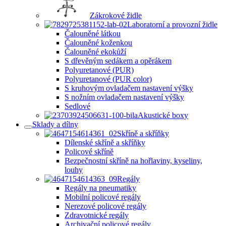
Zákrokové židle
Laboratorní a provozní židle
Čalouněné látkou
Čalouněné koženkou
Čalouněné ekokůží
S dřevěným sedákem a opěrákem
Polyuretanové (PUR)
Polyuretanové (PUR color)
S kruhovým ovladačem nastavení výšky
S nožním ovladačem nastavení výšky
Sedlové
Akustické boxy
Sklady a dílny
Skříně a skříňky
Dílenské skříně a skříňky
Policové skříně
Bezpečnostní skříně na hořlaviny, kyseliny,
louhy
Regály
Regály na pneumatiky
Mobilní policové regály
Nerezové policové regály
Zdravotnické regály
Archivační policové regály