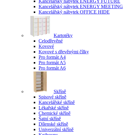
Kancelářský nábytek ENERGY FUTURE
Kancelářský nábytek ENERGY MEETING
Kancelářský nábytek OFFICE HIDE
Kartotéky
Celodřevěné
Kovové
Kovové s dřevěnými čílky
Pro formát A4
Pro formát A5
Pro formát A6
Skříně
Spisové skříně
Kancelářské skříně
Lékařské skříně
Chemické skříně
Šatní skříně
Dílenské skříně
Univerzální skříně
Knihovny