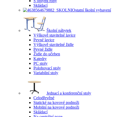
S oblými rohy
Skládací
Ostatní školní vybavení
Školní nábytek
Výškově stavitelné lavice
Pevné lavice
Výškově stavitelné židle
Pevné židle
Židle do učeben
Katedry
PC stoly
Polohovací stoly
Variabilní stoly
Jednací a konferenční stoly
Celodřevěné
Statické na kovové podnoži
Mobilní na kovové podnoži
Skládací
Na centrální noze