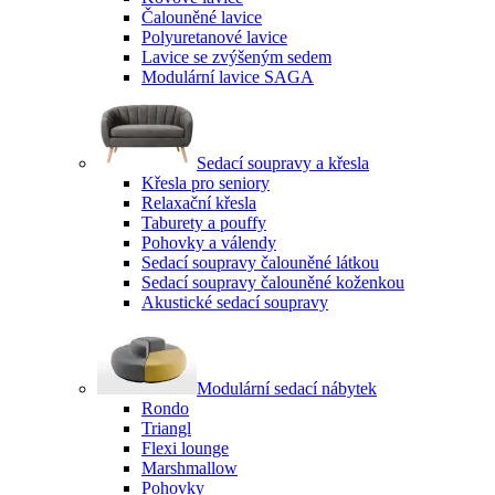
Čalouněné lavice
Polyuretanové lavice
Lavice se zvýšeným sedem
Modulární lavice SAGA
Sedací soupravy a křesla
Křesla pro seniory
Relaxační křesla
Taburety a pouffy
Pohovky a válendy
Sedací soupravy čalouněné látkou
Sedací soupravy čalouněné koženkou
Akustické sedací soupravy
Modulární sedací nábytek
Rondo
Triangl
Flexi lounge
Marshmallow
Pohovky