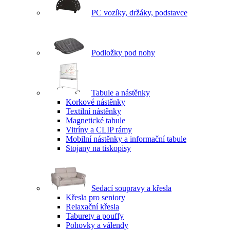
PC vozíky, držáky, podstavce
Podložky pod nohy
Tabule a nástěnky
Korkové nástěnky
Textilní nástěnky
Magnetické tabule
Vitríny a CLIP rámy
Mobilní nástěnky a informační tabule
Stojany na tiskopisy
Sedací soupravy a křesla
Křesla pro seniory
Relaxační křesla
Taburety a pouffy
Pohovky a válendy