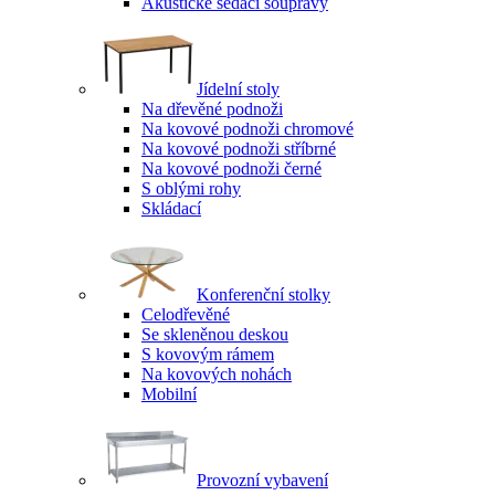
Akustické sedací soupravy
Jídelní stoly
Na dřevěné podnoži
Na kovové podnoži chromové
Na kovové podnoži stříbrné
Na kovové podnoži černé
S oblými rohy
Skládací
Konferenční stolky
Celodřevěné
Se skleněnou deskou
S kovovým rámem
Na kovových nohách
Mobilní
Provozní vybavení