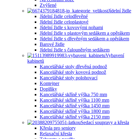
Zvýšené
Jídelní židle
Jídelní židle celodřevěné
Jídelní židle celoplastové
Jídelní židle s kovovými nohami
Jídelní židle s plastovým sedákem a opěrákem
Jídelní židle s dřevěným sedákem a opěrákem
Barové židle
Jídelní židle s čalouněným sedákem
Vybavení
kabinetů
Kancelářské stoly dřevěná podnož
Kancelářské stoly kovová podnož
Kancelářské stoly polohovací
Kontejner
Doplňky
Kancelářské skříně výška 750 mm
Kancelářské skříně výška 1100 mm
Kancelářské skříně výška 1450 mm
Kancelářské skříně výška 1800 mm
Kancelářské skříně výška 2150 mm
Sedací soupravy a křesla
Křesla pro seniory
Relaxační křesla