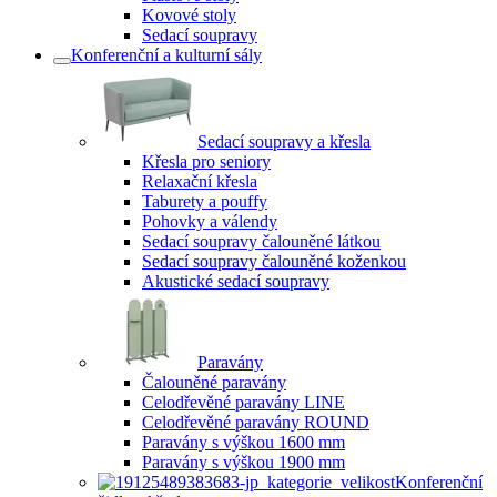
Kovové stoly
Sedací soupravy
Konferenční a kulturní sály
Sedací soupravy a křesla
Křesla pro seniory
Relaxační křesla
Taburety a pouffy
Pohovky a válendy
Sedací soupravy čalouněné látkou
Sedací soupravy čalouněné koženkou
Akustické sedací soupravy
Paravány
Čalouněné paravány
Celodřevěné paravány LINE
Celodřevěné paravány ROUND
Paravány s výškou 1600 mm
Paravány s výškou 1900 mm
Konferenční