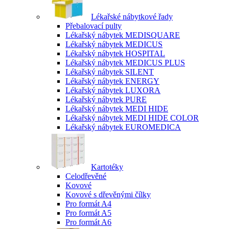
Lékařské nábytkové řady
Přebalovací pulty
Lékařský nábytek MEDISQUARE
Lékařský nábytek MEDICUS
Lékařský nábytek HOSPITAL
Lékařský nábytek MEDICUS PLUS
Lékařský nábytek SILENT
Lékařský nábytek ENERGY
Lékařský nábytek LUXORA
Lékařský nábytek PURE
Lékařský nábytek MEDI HIDE
Lékařský nábytek MEDI HIDE COLOR
Lékařský nábytek EUROMEDICA
Kartotéky
Celodřevěné
Kovové
Kovové s dřevěnými čílky
Pro formát A4
Pro formát A5
Pro formát A6