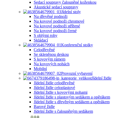
Sedací soupravy čalouněné koženkou
Akustické sedací soupravy
Jídelní stoly
Na dřevěné podnoži
Na kovové podnoži chromové
Na kovové podnoži stříbrné
Na kovové podnoži černé
S oblými rohy
Skládací
Konferenční stolky
Celodřevěné
Se skleněnou deskou
S kovovým rámem
Na kovových nohách
Mobilní
Provozní vybavení
Jídelní židle
Jídelní židle celodřevěné
Jídelní židle celoplastové
Jídelní židle s kovovými nohami
Jídelní židle s plastovým sedákem a opěrákem
Jídelní židle s dřevěným sedákem a opěrákem
Barové židle
Jídelní židle s čalouněným sedákem