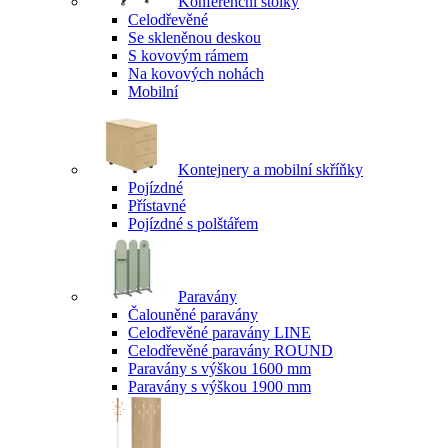
Konferenční stolky
Celodřevěné
Se skleněnou deskou
S kovovým rámem
Na kovových nohách
Mobilní
Kontejnery a mobilní skříňky
Pojízdné
Přístavné
Pojízdné s polštářem
Paravány
Čalouněné paravány
Celodřevěné paravány LINE
Celodřevěné paravány ROUND
Paravány s výškou 1600 mm
Paravány s výškou 1900 mm