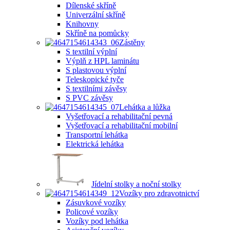
Dílenské skříně
Univerzální skříně
Knihovny
Skříně na pomůcky
Zástěny
S textilní výplní
Výplň z HPL laminátu
S plastovou výplní
Teleskopické tyče
S textilními závěsy
S PVC závěsy
Lehátka a lůžka
Vyšetřovací a rehabilitační pevná
Vyšetřovací a rehabilitační mobilní
Transportní lehátka
Elektrická lehátka
Jídelní stolky a noční stolky
Vozíky pro zdravotnictví
Zásuvkové vozíky
Policové vozíky
Vozíky pod lehátka