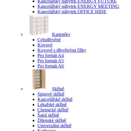
Kancelářský nábytek ENERGY FUTURE
Kancelářský nábytek ENERGY MEETING
Kancelářský nábytek OFFICE HIDE
Kartotéky
Celodřevěné
Kovové
Kovové s dřevěnými čílky
Pro formát A4
Pro formát A5
Pro formát A6
Skříně
Spisové skříně
Kancelářské skříně
Lékařské skříně
Chemické skříně
Šatní skříně
Dílenské skříně
Univerzální skříně
Knihovny