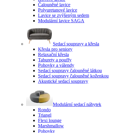
Čalouněné lavice
Polyuretanové lavice
Lavice se zvýšeným sedem
Modulární lavice SAGA
Sedací soupravy a křesla
Křesla pro seniory
Relaxační křesla
Taburety a pouffy
Pohovky a válendy
Sedací soupravy čalouněné látkou
Sedací soupravy čalouněné koženkou
Akustické sedací soupravy
Modulární sedací nábytek
Rondo
Triangl
Flexi lounge
Marshmallow
Pohovky