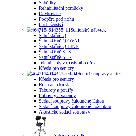
Schůdky
Rehabilitační pomůcky
Dávkovače
Podpěra pod nohu
Příslušenství
Seniorský nábytek
Šatní skříně Q
Šatní skříně Q OVAL
Šatní skříně Q LINE
Šatní skříně SLS
Šatní skříně SLN
Jídelní stoly z masivního dřeva
Křesla pro seniory
Sedací soupravy a křesla
Křesla pro seniory
Relaxační křesla
Taburety a pouffy
Pohovky a válendy
Sedací soupravy čalouněné látkou
Sedací soupravy čalouněné koženkou
Akustické sedací soupravy
Zákrokové židle