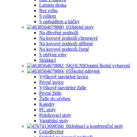
Lamino deska
Bez roštu
S roštem
S opěradlem a háčky
Jídelní stoly
Na dřevěné podnoži
Na kovové podnoži chromové
Na kovové podnoži stříbrné
Na kovové podnoži černé
S oblými rohy
Skládací
Ostatní školní vybavení
Školní nábytek
Výškově stavitelné lavice
Pevné lavice
Výškově stavitelné židle
Pevné židle
Židle do učeben
Katedry
PC stoly
Polohovací stoly
Variabilní stoly
Jednací a konferenční stoly
Celodřevěné