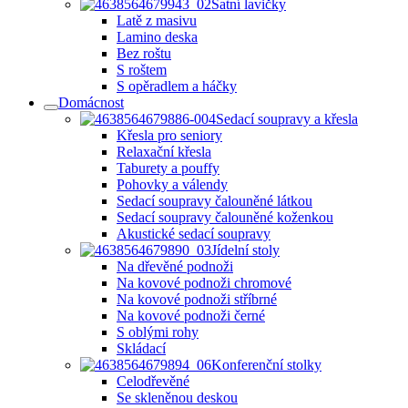
Šatní lavičky
Latě z masivu
Lamino deska
Bez roštu
S roštem
S opěradlem a háčky
Domácnost
Sedací soupravy a křesla
Křesla pro seniory
Relaxační křesla
Taburety a pouffy
Pohovky a válendy
Sedací soupravy čalouněné látkou
Sedací soupravy čalouněné koženkou
Akustické sedací soupravy
Jídelní stoly
Na dřevěné podnoži
Na kovové podnoži chromové
Na kovové podnoži stříbrné
Na kovové podnoži černé
S oblými rohy
Skládací
Konferenční stolky
Celodřevěné
Se skleněnou deskou