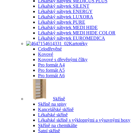
Lékařský nábytek MEDICUS PLUS
Lékařský nábytek SILENT
Lékařský nábytek ENERGY
Lékařský nábytek LUXORA
Lékařský nábytek PURE
Lékařský nábytek MEDI HIDE
Lékařský nábytek MEDI HIDE COLOR
Lékařský nábytek EUROMEDICA
Kartotéky
Celodřevěné
Kovové
Kovové s dřevěnými čílky
Pro formát A4
Pro formát A5
Pro formát A6
Skříně
Skříně na spisy
Kancelářské skříně
Lékařské skříně
Lékařské skříně s výklopnými a výsuvnými boxy
Skříně na chemikálie
Šatní skříně