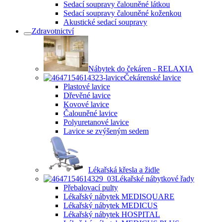
Sedací soupravy čalouněné látkou
Sedací soupravy čalouněné koženkou
Akustické sedací soupravy
Zdravotnictví
Nábytek do čekáren - RELAXIA
Čekárenské lavice
Plastové lavice
Dřevěné lavice
Kovové lavice
Čalouněné lavice
Polyuretanové lavice
Lavice se zvýšeným sedem
Lékařská křesla a židle
Lékařské nábytkové řady
Přebalovací pulty
Lékařský nábytek MEDISQUARE
Lékařský nábytek MEDICUS
Lékařský nábytek HOSPITAL