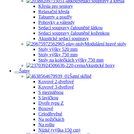
Sedací soupravy a křesla
Křesla pro seniory
Relaxační křesla
Taburety a pouffy
Pohovky a válendy
Sedací soupravy čalouněné látkou
Sedací soupravy čalouněné koženkou
Akustické sedací soupravy
Modulární hravé stoly
Stoly výšky 520 mm
Stoly výšky 750 mm
Stoly na kolečkách výšky 750 mm
Akustické boxy
Šatny
Šatní skříně
Kovové 2-dveřové
Kovové 3-dveřové
S mezistěnou
S lavičkou
Dveře typu Z
Boxové
Celodřevěné
Na nožičkách
Na roštu
Nízké (výška 150 cm)