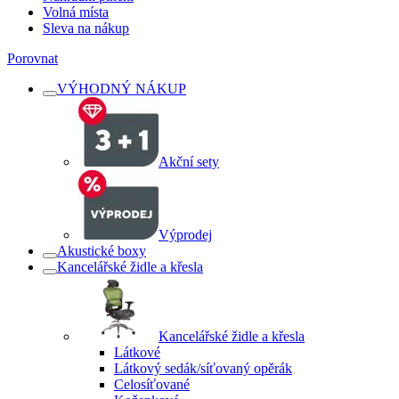
Volná místa
Sleva na nákup
Porovnat
VÝHODNÝ NÁKUP
Akční sety
Výprodej
Akustické boxy
Kancelářské židle a křesla
Kancelářské židle a křesla
Látkové
Látkový sedák/síťovaný opěrák
Celosíťované