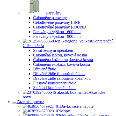
Paravány
Čalouněné paravány
Celodřevěné paravány LINE
Celodřevěné paravány ROUND
Paravány s výškou 1600 mm
Paravány s výškou 1900 mm
Konferenční
židle a křesla
Se síťovaným opěrákem
Čalouněná látkou, kovová kostra
Čalouněná koženkou, kovová kostra
Čalouněná ekokůží, kovová kostra
Dřevěné židle
Dřevěné židle čalouněné látkou
Dřevěné židle čalouněné koženkou
Plastové konferenční židle
Skládací konferenční židle
Akustické
boxy
Zázemí a provoz
Dávkovače a náplně
Mopy
Odpadkové koše a nádoby na