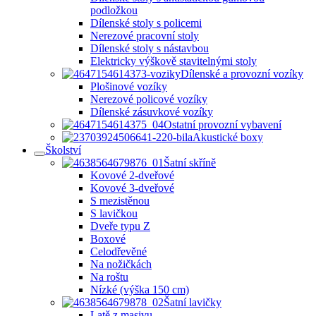
podložkou
Dílenské stoly s policemi
Nerezové pracovní stoly
Dílenské stoly s nástavbou
Elektricky výškově stavitelnými stoly
Dílenské a provozní vozíky
Plošinové vozíky
Nerezové policové vozíky
Dílenské zásuvkové vozíky
Ostatní provozní vybavení
Akustické boxy
Školství
Šatní skříně
Kovové 2-dveřové
Kovové 3-dveřové
S mezistěnou
S lavičkou
Dveře typu Z
Boxové
Celodřevěné
Na nožičkách
Na roštu
Nízké (výška 150 cm)
Šatní lavičky
Latě z masivu