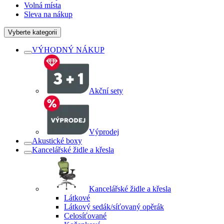
Volná místa
Sleva na nákup
Vyberte kategorii
VÝHODNÝ NÁKUP
Akční sety
Výprodej
Akustické boxy
Kancelářské židle a křesla
Kancelářské židle a křesla
Látkové
Látkový sedák/síťovaný opěrák
Celosíťované