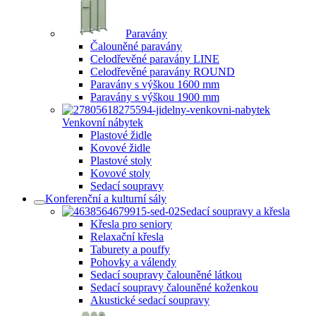
Paravány
Čalouněné paravány
Celodřevěné paravány LINE
Celodřevěné paravány ROUND
Paravány s výškou 1600 mm
Paravány s výškou 1900 mm
Venkovní nábytek
Plastové židle
Kovové židle
Plastové stoly
Kovové stoly
Sedací soupravy
Konferenční a kulturní sály
Sedací soupravy a křesla
Křesla pro seniory
Relaxační křesla
Taburety a pouffy
Pohovky a válendy
Sedací soupravy čalouněné látkou
Sedací soupravy čalouněné koženkou
Akustické sedací soupravy