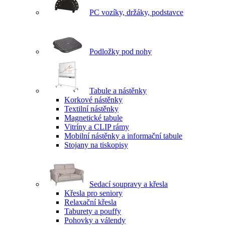
PC vozíky, držáky, podstavce
Podložky pod nohy
Tabule a nástěnky
Korkové nástěnky
Textilní nástěnky
Magnetické tabule
Vitríny a CLIP rámy
Mobilní nástěnky a informační tabule
Stojany na tiskopisy
Sedací soupravy a křesla
Křesla pro seniory
Relaxační křesla
Taburety a pouffy
Pohovky a válendy