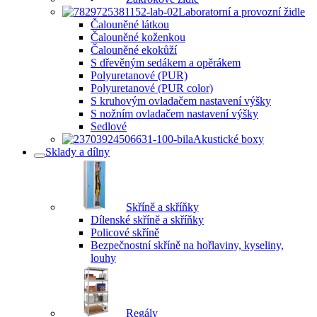
Laboratorní a provozní židle
Čalouněné látkou
Čalouněné koženkou
Čalouněné ekokůží
S dřevěným sedákem a opěrákem
Polyuretanové (PUR)
Polyuretanové (PUR color)
S kruhovým ovladačem nastavení výšky
S nožním ovladačem nastavení výšky
Sedlové
Akustické boxy
Sklady a dílny
Skříně a skříňky
Dílenské skříně a skříňky
Policové skříně
Bezpečnostní skříně na hořlaviny, kyseliny,
louhy
Regály