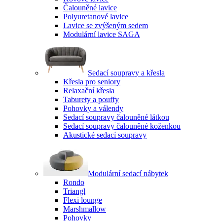
Čalouněné lavice
Polyuretanové lavice
Lavice se zvýšeným sedem
Modulární lavice SAGA
Sedací soupravy a křesla
Křesla pro seniory
Relaxační křesla
Taburety a pouffy
Pohovky a válendy
Sedací soupravy čalouněné látkou
Sedací soupravy čalouněné koženkou
Akustické sedací soupravy
Modulární sedací nábytek
Rondo
Triangl
Flexi lounge
Marshmallow
Pohovky