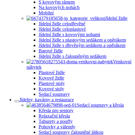
S kovovým rámem
Na kovových nohách
Mobilní
Jídelní židle
Jídelní židle celodřevěné
Jídelní židle celoplastové
Jídelní židle s kovovými nohami
Jídelní židle s plastovým sedákem a opěrákem
Jídelní židle s dřevěným sedákem a opěrákem
Barové židle
Jídelní židle s čalouněným sedákem
Venkovní
nábytek
Plastové židle
Kovové židle
Plastové stoly
Kovové stoly
Sedací soupravy
Jídelny, kavárny a restaurace
Sedací soupravy a křesla
Křesla pro seniory
Relaxační křesla
Taburety a pouffy
Pohovky a válendy
Sedací soupravy čalouněné látkou