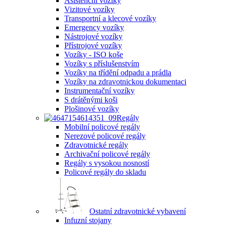
Asistenční vozíky
Vizitové vozíky
Transportní a klecové vozíky
Emergency vozíky
Nástrojové vozíky
Přístrojové vozíky
Vozíky - ISO koše
Vozíky s příslušenstvím
Vozíky na třídění odpadu a prádla
Vozíky na zdravotnickou dokumentaci
Instrumentační vozíky
S drátěnými koši
Plošinové vozíky
Regály
Mobilní policové regály
Nerezové policové regály
Zdravotnické regály
Archivační policové regály
Regály s vysokou nosností
Policové regály do skladu
Ostatní zdravotnické vybavení
Infuzní stojany