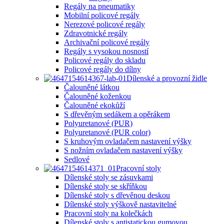
Regály na pneumatiky
Mobilní policové regály
Nerezové policové regály
Zdravotnické regály
Archivační policové regály
Regály s vysokou nosností
Policové regály do skladu
Policové regály do dílny
Dílenské a provozní židle
Čalouněné látkou
Čalouněné koženkou
Čalouněné ekokůží
S dřevěným sedákem a opěrákem
Polyuretanové (PUR)
Polyuretanové (PUR color)
S kruhovým ovladačem nastavení výšky
S nožním ovladačem nastavení výšky
Sedlové
Pracovní stoly
Dílenské stoly se zásuvkami
Dílenské stoly se skříňkou
Dílenské stoly s dřevěnou deskou
Dílenské stoly výškově nastavitelné
Pracovní stoly na kolečkách
Dílenské stoly s antistatickou gumovou