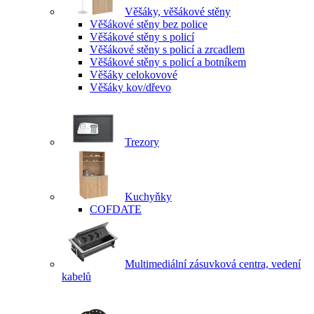
Věšáky, věšákové stěny
Věšákové stěny bez police
Věšákové stěny s policí
Věšákové stěny s policí a zrcadlem
Věšákové stěny s policí a botníkem
Věšáky celokovové
Věšáky kov/dřevo
Trezory
Kuchyňky
COFDATE
Multimediální zásuvková centra, vedení
kabelů