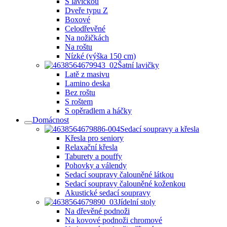
S lavičkou
Dveře typu Z
Boxové
Celodřevěné
Na nožičkách
Na roštu
Nízké (výška 150 cm)
Šatní lavičky
Latě z masivu
Lamino deska
Bez roštu
S roštem
S opěradlem a háčky
Domácnost
Sedací soupravy a křesla
Křesla pro seniory
Relaxační křesla
Taburety a pouffy
Pohovky a válendy
Sedací soupravy čalouněné látkou
Sedací soupravy čalouněné koženkou
Akustické sedací soupravy
Jídelní stoly
Na dřevěné podnoži
Na kovové podnoži chromové