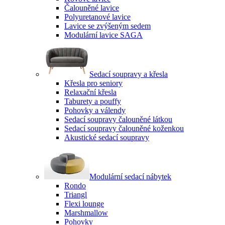
Čalouněné lavice
Polyuretanové lavice
Lavice se zvýšeným sedem
Modulární lavice SAGA
Sedací soupravy a křesla
Křesla pro seniory
Relaxační křesla
Taburety a pouffy
Pohovky a válendy
Sedací soupravy čalouněné látkou
Sedací soupravy čalouněné koženkou
Akustické sedací soupravy
Modulární sedací nábytek
Rondo
Triangl
Flexi lounge
Marshmallow
Pohovky