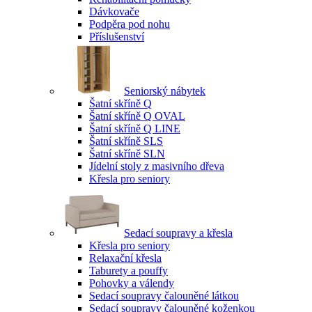
Dávkovače
Podpěra pod nohu
Příslušenství
Seniorský nábytek
Šatní skříně Q
Šatní skříně Q OVAL
Šatní skříně Q LINE
Šatní skříně SLS
Šatní skříně SLN
Jídelní stoly z masivního dřeva
Křesla pro seniory
Sedací soupravy a křesla
Křesla pro seniory
Relaxační křesla
Taburety a pouffy
Pohovky a válendy
Sedací soupravy čalouněné látkou
Sedací soupravy čalouněné koženkou