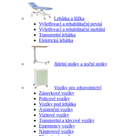
Lehátka a lůžka
Vyšetřovací a rehabilitační pevná
Vyšetřovací a rehabilitační mobilní
Transportní lehátka
Elektrická lehátka
Jídelní stolky a noční stolky
Vozíky pro zdravotnictví
Zásuvkové vozíky
Policové vozíky
Vozíky pod lehátka
Asistenční vozíky
Vizitové vozíky
Transportní a klecové vozíky
Emergency vozíky
Nástrojové vozíky