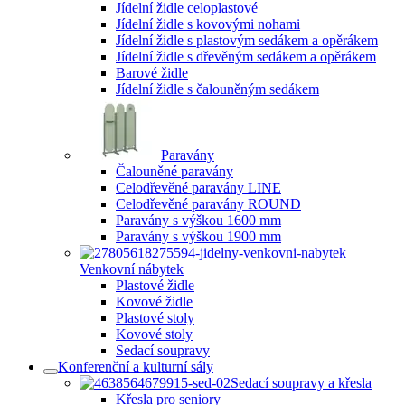
Jídelní židle celoplastové
Jídelní židle s kovovými nohami
Jídelní židle s plastovým sedákem a opěrákem
Jídelní židle s dřevěným sedákem a opěrákem
Barové židle
Jídelní židle s čalouněným sedákem
Paravány
Čalouněné paravány
Celodřevěné paravány LINE
Celodřevěné paravány ROUND
Paravány s výškou 1600 mm
Paravány s výškou 1900 mm
Venkovní nábytek
Plastové židle
Kovové židle
Plastové stoly
Kovové stoly
Sedací soupravy
Konferenční a kulturní sály
Sedací soupravy a křesla
Křesla pro seniory