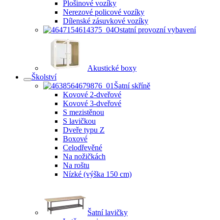
Plošinové vozíky
Nerezové policové vozíky
Dílenské zásuvkové vozíky
Ostatní provozní vybavení
Akustické boxy
Školství
Šatní skříně
Kovové 2-dveřové
Kovové 3-dveřové
S mezistěnou
S lavičkou
Dveře typu Z
Boxové
Celodřevěné
Na nožičkách
Na roštu
Nízké (výška 150 cm)
Šatní lavičky