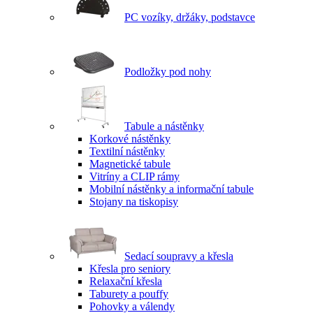
PC vozíky, držáky, podstavce
Podložky pod nohy
Tabule a nástěnky
Korkové nástěnky
Textilní nástěnky
Magnetické tabule
Vitríny a CLIP rámy
Mobilní nástěnky a informační tabule
Stojany na tiskopisy
Sedací soupravy a křesla
Křesla pro seniory
Relaxační křesla
Taburety a pouffy
Pohovky a válendy