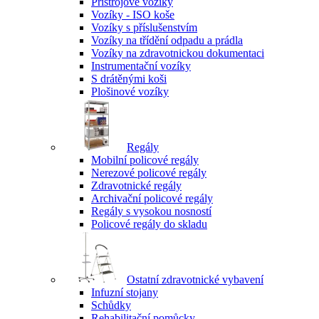
Přístrojové vozíky
Vozíky - ISO koše
Vozíky s příslušenstvím
Vozíky na třídění odpadu a prádla
Vozíky na zdravotnickou dokumentaci
Instrumentační vozíky
S drátěnými koši
Plošinové vozíky
Regály
Mobilní policové regály
Nerezové policové regály
Zdravotnické regály
Archivační policové regály
Regály s vysokou nosností
Policové regály do skladu
Ostatní zdravotnické vybavení
Infuzní stojany
Schůdky
Rehabilitační pomůcky