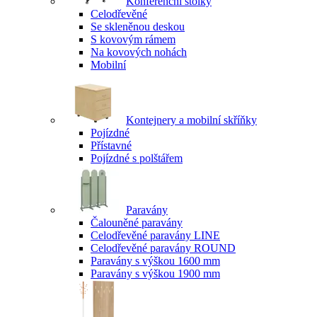
Konferenční stolky
Celodřevěné
Se skleněnou deskou
S kovovým rámem
Na kovových nohách
Mobilní
Kontejnery a mobilní skříňky
Pojízdné
Přístavné
Pojízdné s polštářem
Paravány
Čalouněné paravány
Celodřevěné paravány LINE
Celodřevěné paravány ROUND
Paravány s výškou 1600 mm
Paravány s výškou 1900 mm