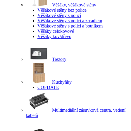
Věšáky, věšákové stěny
Věšákové stěny bez police
Věšákové stěny s policí
Věšákové stěny s policí a zrcadlem
Věšákové stěny s policí a botníkem
Věšáky celokovové
Věšáky kov/dřevo
Trezory
Kuchyňky
COFDATE
Multimediální zásuvková centra, vedení
kabelů