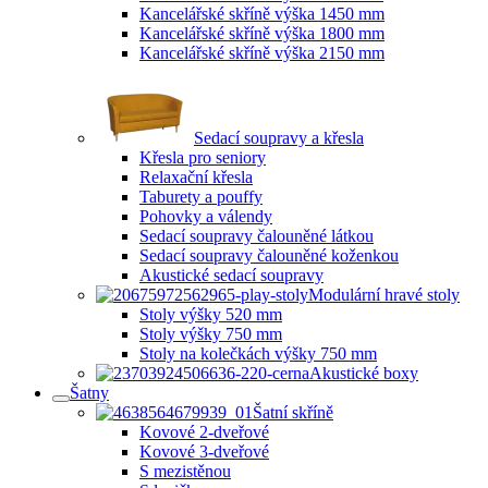
Kancelářské skříně výška 1450 mm
Kancelářské skříně výška 1800 mm
Kancelářské skříně výška 2150 mm
Sedací soupravy a křesla
Křesla pro seniory
Relaxační křesla
Taburety a pouffy
Pohovky a válendy
Sedací soupravy čalouněné látkou
Sedací soupravy čalouněné koženkou
Akustické sedací soupravy
Modulární hravé stoly
Stoly výšky 520 mm
Stoly výšky 750 mm
Stoly na kolečkách výšky 750 mm
Akustické boxy
Šatny
Šatní skříně
Kovové 2-dveřové
Kovové 3-dveřové
S mezistěnou