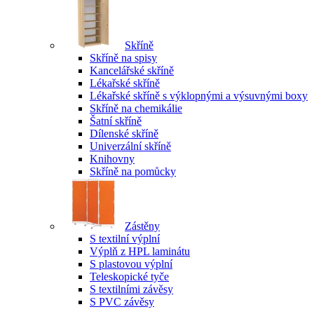
Skříně
Skříně na spisy
Kancelářské skříně
Lékařské skříně
Lékařské skříně s výklopnými a výsuvnými boxy
Skříně na chemikálie
Šatní skříně
Dílenské skříně
Univerzální skříně
Knihovny
Skříně na pomůcky
Zástěny
S textilní výplní
Výplň z HPL laminátu
S plastovou výplní
Teleskopické tyče
S textilními závěsy
S PVC závěsy