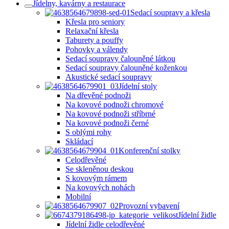
Jídelny, kavárny a restaurace
Sedací soupravy a křesla
Křesla pro seniory
Relaxační křesla
Taburety a pouffy
Pohovky a válendy
Sedací soupravy čalouněné látkou
Sedací soupravy čalouněné koženkou
Akustické sedací soupravy
Jídelní stoly
Na dřevěné podnoži
Na kovové podnoži chromové
Na kovové podnoži stříbrné
Na kovové podnoži černé
S oblými rohy
Skládací
Konferenční stolky
Celodřevěné
Se skleněnou deskou
S kovovým rámem
Na kovových nohách
Mobilní
Provozní vybavení
Jídelní židle
Jídelní židle celodřevěné