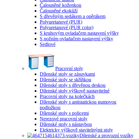
Čalouněné koženkou
Čalouněné ekokůží
S dřevěným sedákem a opěrákem
Polyuretanové (PUR)
Polyuretanové (PUR color)
S kruhovým ovladačem nastavení výšky
S nožním ovladačem nastavení výšky
Sedlové
Pracovní stoly
Dílenské stoly se zásuvkami
Dílenské stoly se skříňkou
Dílenské stoly s dřevěnou deskou
Dílenské stoly výškově nastavitelné
Pracovní stoly na kolečkách
Dílenské stoly s antistatickou gumovou
podložkou
Dílenské stoly s policemi
Nerezové pracovní stoly
Dílenské stoly s nástavbou
Elektricky výškově stavitelnými stoly
Dílenské a provozní vozíky