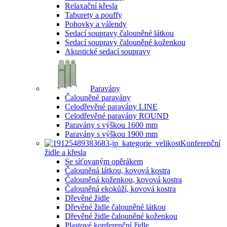
Relaxační křesla
Taburety a pouffy
Pohovky a válendy
Sedací soupravy čalouněné látkou
Sedací soupravy čalouněné koženkou
Akustické sedací soupravy
Paravány
Čalouněné paravány
Celodřevěné paravány LINE
Celodřevěné paravány ROUND
Paravány s výškou 1600 mm
Paravány s výškou 1900 mm
Konferenční
židle a křesla
Se síťovaným opěrákem
Čalouněná látkou, kovová kostra
Čalouněná koženkou, kovová kostra
Čalouněná ekokůží, kovová kostra
Dřevěné židle
Dřevěné židle čalouněné látkou
Dřevěné židle čalouněné koženkou
Plastové konferenční židle