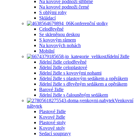
Na kovové podnoži stříbrné
Na kovové podnoži černé
S oblými rohy
Skládací
Konferenční stolky
Celodřevěné
Se skleněnou deskou
S kovovým rámem
Na kovových nohách
Mobilní
Jídelní židle
Jídelní židle celodřevěné
Jídelní židle celoplastové
Jídelní židle s kovovými nohami
Jídelní židle s plastovým sedákem a opěrákem
Jídelní židle s dřevěným sedákem a opěrákem
Barové židle
Jídelní židle s čalouněným sedákem
Venkovní
nábytek
Plastové židle
Kovové židle
Plastové stoly
Kovové stoly
Sedací soupravy