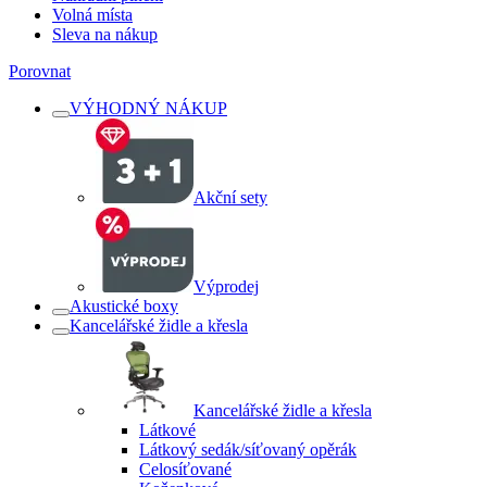
Volná místa
Sleva na nákup
Porovnat
VÝHODNÝ NÁKUP
Akční sety
Výprodej
Akustické boxy
Kancelářské židle a křesla
Kancelářské židle a křesla
Látkové
Látkový sedák/síťovaný opěrák
Celosíťované