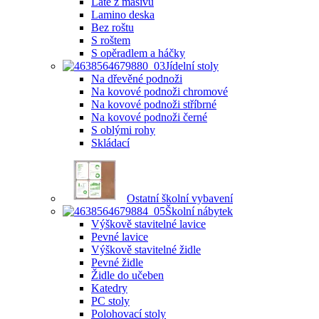
Latě z masivu
Lamino deska
Bez roštu
S roštem
S opěradlem a háčky
Jídelní stoly
Na dřevěné podnoži
Na kovové podnoži chromové
Na kovové podnoži stříbrné
Na kovové podnoži černé
S oblými rohy
Skládací
Ostatní školní vybavení
Školní nábytek
Výškově stavitelné lavice
Pevné lavice
Výškově stavitelné židle
Pevné židle
Židle do učeben
Katedry
PC stoly
Polohovací stoly