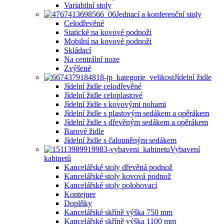
Variabilní stoly
Jednací a konferenční stoly
Celodřevěné
Statické na kovové podnoži
Mobilní na kovové podnoži
Skládací
Na centrální noze
Zvýšené
Jídelní židle
Jídelní židle celodřevěné
Jídelní židle celoplastové
Jídelní židle s kovovými nohami
Jídelní židle s plastovým sedákem a opěrákem
Jídelní židle s dřevěným sedákem a opěrákem
Barové židle
Jídelní židle s čalouněným sedákem
Vybavení
kabinetů
Kancelářské stoly dřevěná podnož
Kancelářské stoly kovová podnož
Kancelářské stoly polohovací
Kontejner
Doplňky
Kancelářské skříně výška 750 mm
Kancelářské skříně výška 1100 mm