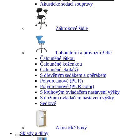
Akustické sedací soupravy
Zákrokové židle
Laboratorní a provozní židle
Čalouněné látkou
Čalouněné koženkou
Čalouněné ekokůží
S dřevěným sedákem a opěrákem
Polyuretanové (PUR)
Polyuretanové (PUR color)
S kruhovým ovladačem nastavení výšky
S nožním ovladačem nastavení výšky
Sedlové
Akustické boxy
Sklady a dílny