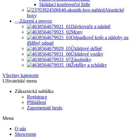
Skládací konferenční židle
Akustické
boxy
Zázemí a provoz
Dávkovače a náplně
Mopy
Odpadkové koše a nádoby na
tříděný odpad
Úklidové skříně
Úklidové vozíky
Zásobníky
Žebříky a schůdky
Všechny kategorie
Uživatelské menu
Zákaznická nabídka
Registrace
Přihlášení
Zapomenuté heslo
Menu
O nás
Showroom