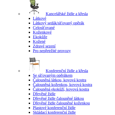
Kancelářské židle a křesla
Látkové
Látkový sedák/síťovaný opěrák
Celosíťované
Koženkové
Ekokůže
Kožené
Zdravé sezení
Pro nepřetržité provozy
Konferenční židle a křesla
Se síťovaným opěrákem
Čalouněná látkou, kovová kostra
Čalouněná koženkou, kovová kostra
Čalouněná ekokůží, kovová kostra
Dřevěné židle
Dřevěné židle čalouněné látkou
Dřevěné židle čalouněné koženkou
Plastové konferenční židle
Skládací konferenční židle