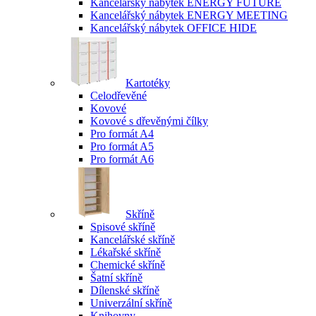
Kancelářský nábytek ENERGY FUTURE
Kancelářský nábytek ENERGY MEETING
Kancelářský nábytek OFFICE HIDE
Kartotéky
Celodřevěné
Kovové
Kovové s dřevěnými čílky
Pro formát A4
Pro formát A5
Pro formát A6
Skříně
Spisové skříně
Kancelářské skříně
Lékařské skříně
Chemické skříně
Šatní skříně
Dílenské skříně
Univerzální skříně
Knihovny