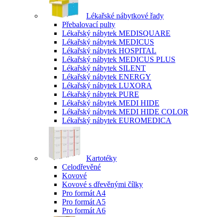
Lékařské nábytkové řady
Přebalovací pulty
Lékařský nábytek MEDISQUARE
Lékařský nábytek MEDICUS
Lékařský nábytek HOSPITAL
Lékařský nábytek MEDICUS PLUS
Lékařský nábytek SILENT
Lékařský nábytek ENERGY
Lékařský nábytek LUXORA
Lékařský nábytek PURE
Lékařský nábytek MEDI HIDE
Lékařský nábytek MEDI HIDE COLOR
Lékařský nábytek EUROMEDICA
Kartotéky
Celodřevěné
Kovové
Kovové s dřevěnými čílky
Pro formát A4
Pro formát A5
Pro formát A6