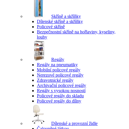
Skříně a skříňky
Dílenské skříně a skříňky
Policové skříně
Bezpečnostní skříně na hořlaviny, kyseliny,
louhy
Regály
Regály na pneumatiky
Mobilní policové regály
Nerezové policové regály
Zdravotnické regály
Archivační policové regály
Regály s vysokou nosností
Policové regály do skladu
Policové regály do dílny
Dílenské a provozní židle
Čalouněné látkou