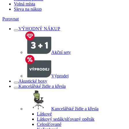
Volná místa
Sleva na nákup
Porovnat
VÝHODNÝ NÁKUP
Akční sety
Výprodej
Akustické boxy
Kancelářské židle a křesla
Kancelářské židle a křesla
Látkové
Látkový sedák/síťovaný opěrák
Celosíťované