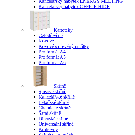
Kancelářský nábytek ENERGY MEETING
Kancelářský nábytek OFFICE HIDE
Kartotéky
Celodřevěné
Kovové
Kovové s dřevěnými čílky
Pro formát A4
Pro formát A5
Pro formát A6
Skříně
Spisové skříně
Kancelářské skříně
Lékařské skříně
Chemické skříně
Šatní skříně
Dílenské skříně
Univerzální skříně
Knihovny
Skříně na pomůcky