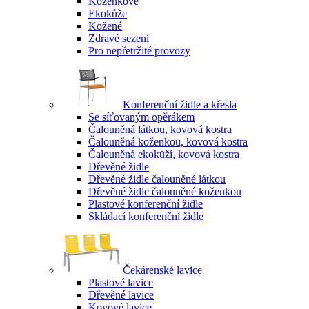
Koženkové
Ekokůže
Kožené
Zdravé sezení
Pro nepřetržité provozy
Konferenční židle a křesla
Se síťovaným opěrákem
Čalouněná látkou, kovová kostra
Čalouněná koženkou, kovová kostra
Čalouněná ekokůží, kovová kostra
Dřevěné židle
Dřevěné židle čalouněné látkou
Dřevěné židle čalouněné koženkou
Plastové konferenční židle
Skládací konferenční židle
Čekárenské lavice
Plastové lavice
Dřevěné lavice
Kovové lavice