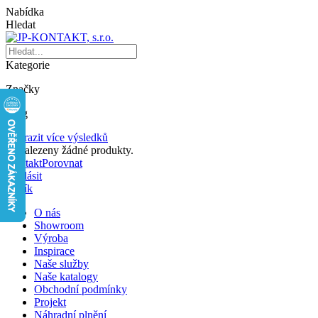
Nabídka
Hledat
Kategorie
Značky
Blog
Zobrazit více výsledků
Nenalezeny žádné produkty.
Kontakt
Porovnat
Přihlásit
Košík
O nás
Showroom
Výroba
Inspirace
Naše služby
Naše katalogy
Obchodní podmínky
Projekt
Náhradní plnění