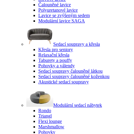
Čalouněné lavice
Polyuretanové lavice
Lavice se zvýšeným sedem
Modulární lavice SAGA
Sedací soupravy a křesla
Křesla pro seniory
Relaxační křesla
Taburety a pouffy
Pohovky a válendy
Sedací soupravy čalouněné látkou
Sedací soupravy čalouněné koženkou
Akustické sedací soupravy
Modulární sedací nábytek
Rondo
Triangl
Flexi lounge
Marshmallow
Pohovky