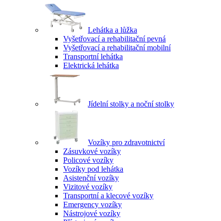
Lehátka a lůžka
Vyšetřovací a rehabilitační pevná
Vyšetřovací a rehabilitační mobilní
Transportní lehátka
Elektrická lehátka
Jídelní stolky a noční stolky
Vozíky pro zdravotnictví
Zásuvkové vozíky
Policové vozíky
Vozíky pod lehátka
Asistenční vozíky
Vizitové vozíky
Transportní a klecové vozíky
Emergency vozíky
Nástrojové vozíky