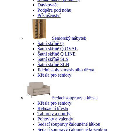
Dávkovače
Podpěra pod nohu
Příslušenství
Seniorský nábytek
Šatní skříně Q
Šatní skříně Q OVAL
Šatní skříně Q LINE
Šatní skříně SLS
Šatní skříně SLN
Jídelní stoly z masivního dřeva
Křesla pro seniory
Sedací soupravy a křesla
Křesla pro seniory
Relaxační křesla
Taburety a pouffy
Pohovky a válendy
Sedací soupravy čalouněné látkou
Sedací soupravy čalouněné koženkou