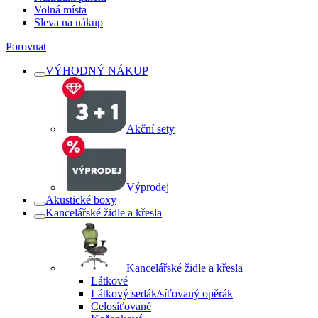
Volná místa
Sleva na nákup
Porovnat
VÝHODNÝ NÁKUP
Akční sety
Výprodej
Akustické boxy
Kancelářské židle a křesla
Kancelářské židle a křesla
Látkové
Látkový sedák/síťovaný opěrák
Celosíťované