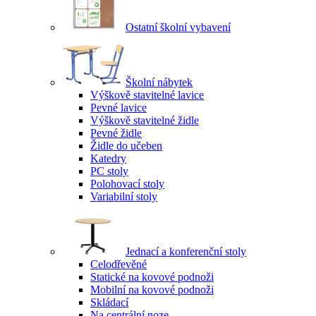
Ostatní školní vybavení
Školní nábytek
Výškově stavitelné lavice
Pevné lavice
Výškově stavitelné židle
Pevné židle
Židle do učeben
Katedry
PC stoly
Polohovací stoly
Variabilní stoly
Jednací a konferenční stoly
Celodřevěné
Statické na kovové podnoži
Mobilní na kovové podnoži
Skládací
Na centrální noze