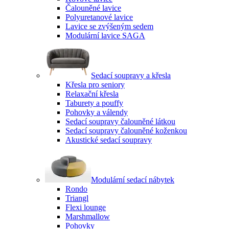
Čalouněné lavice
Polyuretanové lavice
Lavice se zvýšeným sedem
Modulární lavice SAGA
Sedací soupravy a křesla
Křesla pro seniory
Relaxační křesla
Taburety a pouffy
Pohovky a válendy
Sedací soupravy čalouněné látkou
Sedací soupravy čalouněné koženkou
Akustické sedací soupravy
Modulární sedací nábytek
Rondo
Triangl
Flexi lounge
Marshmallow
Pohovky