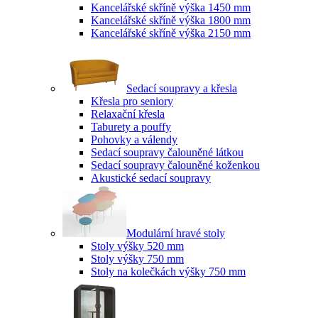
Kancelářské skříně výška 1450 mm
Kancelářské skříně výška 1800 mm
Kancelářské skříně výška 2150 mm
Sedací soupravy a křesla
Křesla pro seniory
Relaxační křesla
Taburety a pouffy
Pohovky a válendy
Sedací soupravy čalouněné látkou
Sedací soupravy čalouněné koženkou
Akustické sedací soupravy
Modulární hravé stoly
Stoly výšky 520 mm
Stoly výšky 750 mm
Stoly na kolečkách výšky 750 mm