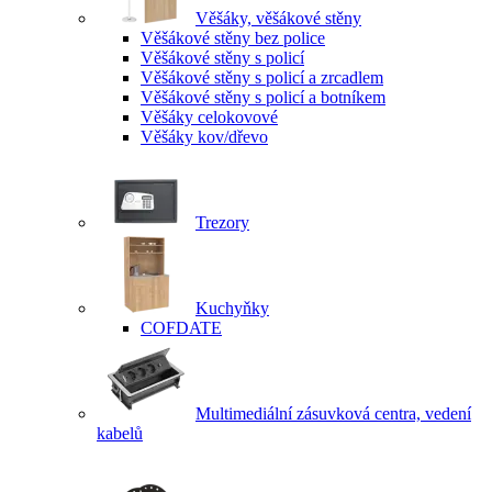
Věšáky, věšákové stěny
Věšákové stěny bez police
Věšákové stěny s policí
Věšákové stěny s policí a zrcadlem
Věšákové stěny s policí a botníkem
Věšáky celokovové
Věšáky kov/dřevo
Trezory
Kuchyňky
COFDATE
Multimediální zásuvková centra, vedení
kabelů