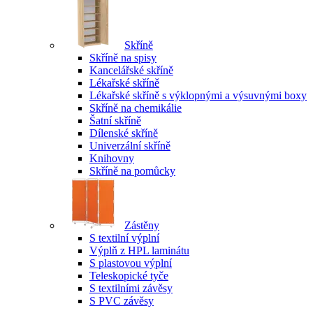
Skříně
Skříně na spisy
Kancelářské skříně
Lékařské skříně
Lékařské skříně s výklopnými a výsuvnými boxy
Skříně na chemikálie
Šatní skříně
Dílenské skříně
Univerzální skříně
Knihovny
Skříně na pomůcky
Zástěny
S textilní výplní
Výplň z HPL laminátu
S plastovou výplní
Teleskopické tyče
S textilními závěsy
S PVC závěsy