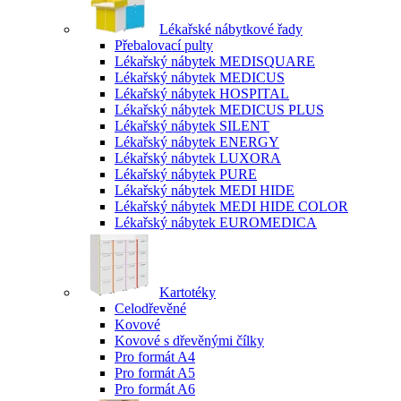
Lékařské nábytkové řady
Přebalovací pulty
Lékařský nábytek MEDISQUARE
Lékařský nábytek MEDICUS
Lékařský nábytek HOSPITAL
Lékařský nábytek MEDICUS PLUS
Lékařský nábytek SILENT
Lékařský nábytek ENERGY
Lékařský nábytek LUXORA
Lékařský nábytek PURE
Lékařský nábytek MEDI HIDE
Lékařský nábytek MEDI HIDE COLOR
Lékařský nábytek EUROMEDICA
Kartotéky
Celodřevěné
Kovové
Kovové s dřevěnými čílky
Pro formát A4
Pro formát A5
Pro formát A6