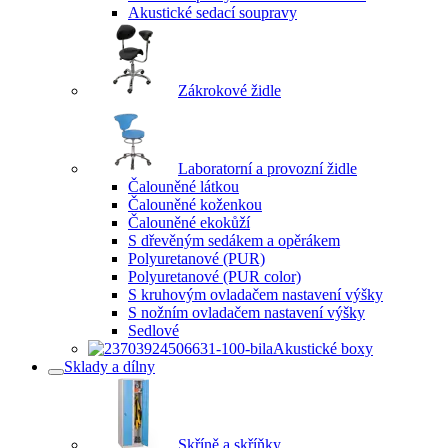
Akustické sedací soupravy
Zákrokové židle
Laboratorní a provozní židle
Čalouněné látkou
Čalouněné koženkou
Čalouněné ekokůží
S dřevěným sedákem a opěrákem
Polyuretanové (PUR)
Polyuretanové (PUR color)
S kruhovým ovladačem nastavení výšky
S nožním ovladačem nastavení výšky
Sedlové
Akustické boxy
Sklady a dílny
Skříně a skříňky