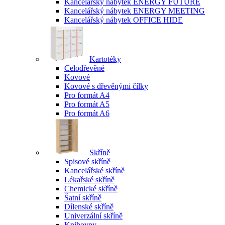
Kancelářský nábytek ENERGY FUTURE
Kancelářský nábytek ENERGY MEETING
Kancelářský nábytek OFFICE HIDE
Kartotéky
Celodřevěné
Kovové
Kovové s dřevěnými čílky
Pro formát A4
Pro formát A5
Pro formát A6
Skříně
Spisové skříně
Kancelářské skříně
Lékařské skříně
Chemické skříně
Šatní skříně
Dílenské skříně
Univerzální skříně
Knihovny