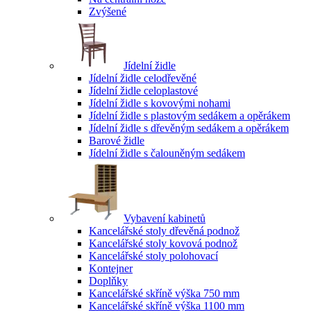
Zvýšené
Jídelní židle
Jídelní židle celodřevěné
Jídelní židle celoplastové
Jídelní židle s kovovými nohami
Jídelní židle s plastovým sedákem a opěrákem
Jídelní židle s dřevěným sedákem a opěrákem
Barové židle
Jídelní židle s čalouněným sedákem
Vybavení kabinetů
Kancelářské stoly dřevěná podnož
Kancelářské stoly kovová podnož
Kancelářské stoly polohovací
Kontejner
Doplňky
Kancelářské skříně výška 750 mm
Kancelářské skříně výška 1100 mm