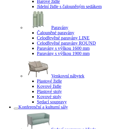
Barové židle
Jídelní židle s čalouněným sedákem
Paravány
Čalouněné paravány
Celodřevěné paravány LINE
Celodřevěné paravány ROUND
Paravány s výškou 1600 mm
Paravány s výškou 1900 mm
Venkovní nábytek
Plastové židle
Kovové židle
Plastové stoly
Kovové stoly
Sedací soupravy
Konferenční a kulturní sály