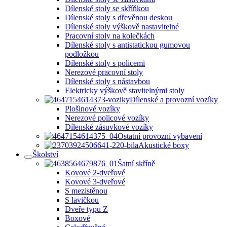
Dílenské stoly se skříňkou
Dílenské stoly s dřevěnou deskou
Dílenské stoly výškově nastavitelné
Pracovní stoly na kolečkách
Dílenské stoly s antistatickou gumovou
podložkou
Dílenské stoly s policemi
Nerezové pracovní stoly
Dílenské stoly s nástavbou
Elektricky výškově stavitelnými stoly
Dílenské a provozní vozíky
Plošinové vozíky
Nerezové policové vozíky
Dílenské zásuvkové vozíky
Ostatní provozní vybavení
Akustické boxy
Školství
Šatní skříně
Kovové 2-dveřové
Kovové 3-dveřové
S mezistěnou
S lavičkou
Dveře typu Z
Boxové