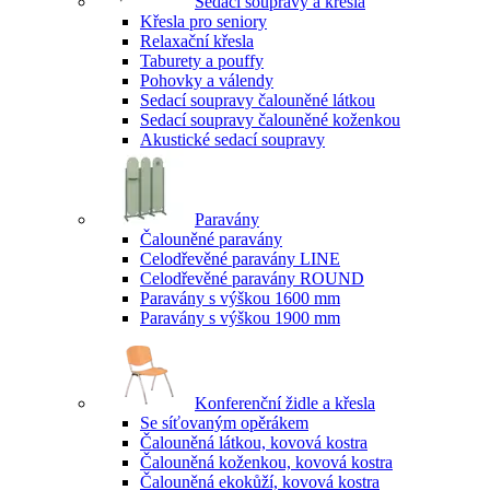
Sedací soupravy a křesla
Křesla pro seniory
Relaxační křesla
Taburety a pouffy
Pohovky a válendy
Sedací soupravy čalouněné látkou
Sedací soupravy čalouněné koženkou
Akustické sedací soupravy
Paravány
Čalouněné paravány
Celodřevěné paravány LINE
Celodřevěné paravány ROUND
Paravány s výškou 1600 mm
Paravány s výškou 1900 mm
Konferenční židle a křesla
Se síťovaným opěrákem
Čalouněná látkou, kovová kostra
Čalouněná koženkou, kovová kostra
Čalouněná ekokůží, kovová kostra