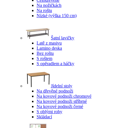
Celodřevěné
Na nožičkách
Na roštu
Nízké (výška 150 cm)
Šatní lavičky
Latě z masivu
Lamino deska
Bez roštu
S roštem
S opěradlem a háčky
Jídelní stoly
Na dřevěné podnoži
Na kovové podnoži chromové
Na kovové podnoži stříbrné
Na kovové podnoži černé
S oblými rohy
Skládací