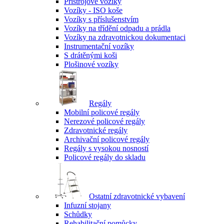
Přístrojové vozíky
Vozíky - ISO koše
Vozíky s příslušenstvím
Vozíky na třídění odpadu a prádla
Vozíky na zdravotnickou dokumentaci
Instrumentační vozíky
S drátěnými koši
Plošinové vozíky
Regály
Mobilní policové regály
Nerezové policové regály
Zdravotnické regály
Archivační policové regály
Regály s vysokou nosností
Policové regály do skladu
Ostatní zdravotnické vybavení
Infuzní stojany
Schůdky
Rehabilitační pomůcky