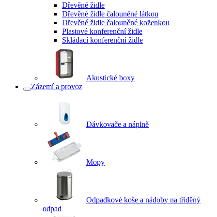
Dřevěné židle
Dřevěné židle čalouněné látkou
Dřevěné židle čalouněné koženkou
Plastové konferenční židle
Skládací konferenční židle
Akustické boxy
Zázemí a provoz
Dávkovače a náplně
Mopy
Odpadkové koše a nádoby na tříděný
odpad