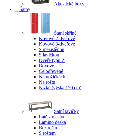
Akustické boxy
Šatny
Šatní skříně
Kovové 2-dveřové
Kovové 3-dveřové
S mezistěnou
S lavičkou
Dveře typu Z
Boxové
Celodřevěné
Na nožičkách
Na roštu
Nízké (výška 150 cm)
Šatní lavičky
Latě z masivu
Lamino deska
Bez roštu
S roštem