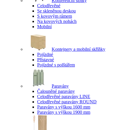
Konferenční stolky
Celodřevěné
Se skleněnou deskou
S kovovým rámem
Na kovových nohách
Mobilní
Kontejnery a mobilní skříňky
Pojízdné
Přístavné
Pojízdné s polštářem
Paravány
Čalouněné paravány
Celodřevěné paravány LINE
Celodřevěné paravány ROUND
Paravány s výškou 1600 mm
Paravány s výškou 1900 mm