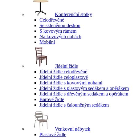
Konferenční stolky
Celodřevěné
Se skleněnou deskou
S kovovým rámem
Na kovových nohách
Mobilní
Jídelní židle
Jídelní židle celodřevěné
Jídelní židle celoplastové
Jídelní židle s kovovými nohami
Jídelní židle s plastovým sedákem a opěrákem
Jídelní židle s dřevěným sedákem a opěrákem
Barové židle
Jídelní židle s čalouněným sedákem
Venkovní nábytek
Plastové židle