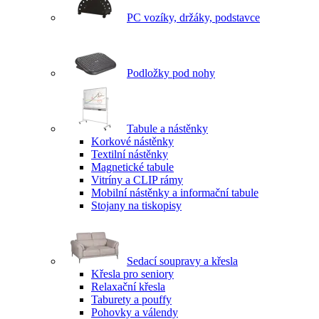
PC vozíky, držáky, podstavce
Podložky pod nohy
Tabule a nástěnky
Korkové nástěnky
Textilní nástěnky
Magnetické tabule
Vitríny a CLIP rámy
Mobilní nástěnky a informační tabule
Stojany na tiskopisy
Sedací soupravy a křesla
Křesla pro seniory
Relaxační křesla
Taburety a pouffy
Pohovky a válendy