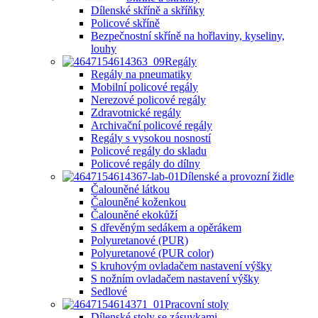
Dílenské skříně a skříňky
Policové skříně
Bezpečnostní skříně na hořlaviny, kyseliny,
louhy
Regály
Regály na pneumatiky
Mobilní policové regály
Nerezové policové regály
Zdravotnické regály
Archivační policové regály
Regály s vysokou nosností
Policové regály do skladu
Policové regály do dílny
Dílenské a provozní židle
Čalouněné látkou
Čalouněné koženkou
Čalouněné ekokůží
S dřevěným sedákem a opěrákem
Polyuretanové (PUR)
Polyuretanové (PUR color)
S kruhovým ovladačem nastavení výšky
S nožním ovladačem nastavení výšky
Sedlové
Pracovní stoly
Dílenské stoly se zásuvkami