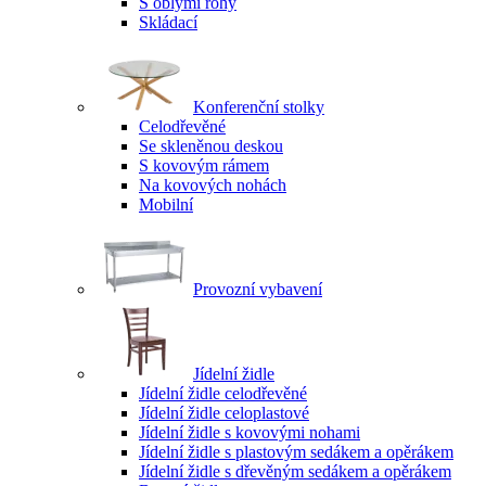
S oblými rohy
Skládací
Konferenční stolky
Celodřevěné
Se skleněnou deskou
S kovovým rámem
Na kovových nohách
Mobilní
Provozní vybavení
Jídelní židle
Jídelní židle celodřevěné
Jídelní židle celoplastové
Jídelní židle s kovovými nohami
Jídelní židle s plastovým sedákem a opěrákem
Jídelní židle s dřevěným sedákem a opěrákem