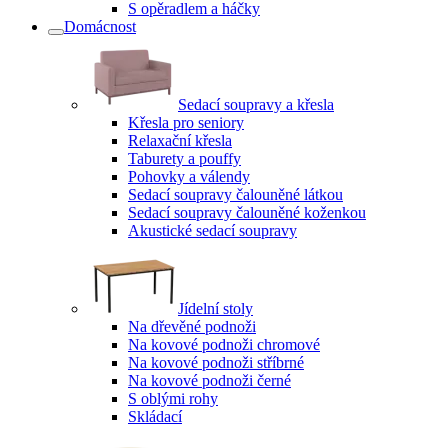
S opěradlem a háčky
Domácnost
Sedací soupravy a křesla
Křesla pro seniory
Relaxační křesla
Taburety a pouffy
Pohovky a válendy
Sedací soupravy čalouněné látkou
Sedací soupravy čalouněné koženkou
Akustické sedací soupravy
Jídelní stoly
Na dřevěné podnoži
Na kovové podnoži chromové
Na kovové podnoži stříbrné
Na kovové podnoži černé
S oblými rohy
Skládací