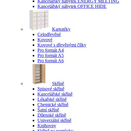
Kancelářský nábytek ENERGY MEETING
Kancelářský nábytek OFFICE HIDE
Kartotéky
Celodřevěné
Kovové
Kovové s dřevěnými čílky
Pro formát A4
Pro formát A5
Pro formát A6
Skříně
Spisové skříně
Kancelářské skříně
Lékařské skříně
Chemické skříně
Šatní skříně
Dílenské skříně
Univerzální skříně
Knihovny
Skříně na pomůcky