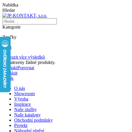
Nabídka
Hledat
Kategorie
Značky
Blog
Zobrazit více výsledků
Nenalezeny žádné produkty.
Kontakt
Porovnat
Přihlásit
Košík
O nás
Showroom
Výroba
Inspirace
Naše služby
Naše katalogy
Obchodní podmínky
Projekt
Náhradní plnění