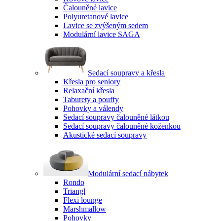
Čalouněné lavice
Polyuretanové lavice
Lavice se zvýšeným sedem
Modulární lavice SAGA
Sedací soupravy a křesla
Křesla pro seniory
Relaxační křesla
Taburety a pouffy
Pohovky a válendy
Sedací soupravy čalouněné látkou
Sedací soupravy čalouněné koženkou
Akustické sedací soupravy
Modulární sedací nábytek
Rondo
Triangl
Flexi lounge
Marshmallow
Pohovky