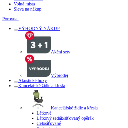
Volná místa
Sleva na nákup
Porovnat
VÝHODNÝ NÁKUP
Akční sety
Výprodej
Akustické boxy
Kancelářské židle a křesla
Kancelářské židle a křesla
Látkové
Látkový sedák/síťovaný opěrák
Celosíťované