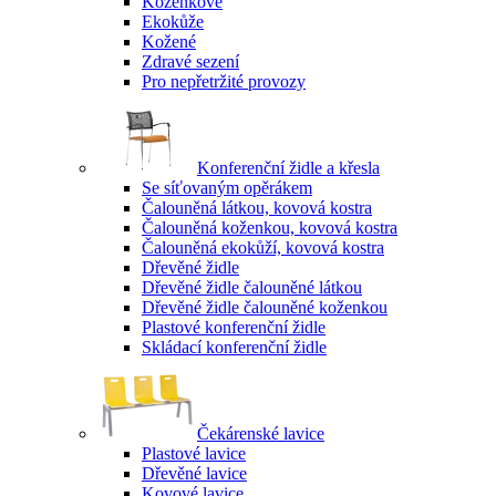
Koženkové
Ekokůže
Kožené
Zdravé sezení
Pro nepřetržité provozy
Konferenční židle a křesla
Se síťovaným opěrákem
Čalouněná látkou, kovová kostra
Čalouněná koženkou, kovová kostra
Čalouněná ekokůží, kovová kostra
Dřevěné židle
Dřevěné židle čalouněné látkou
Dřevěné židle čalouněné koženkou
Plastové konferenční židle
Skládací konferenční židle
Čekárenské lavice
Plastové lavice
Dřevěné lavice
Kovové lavice