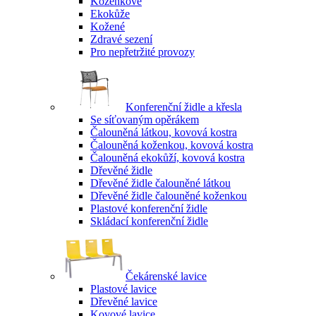
Koženkové
Ekokůže
Kožené
Zdravé sezení
Pro nepřetržité provozy
Konferenční židle a křesla
Se síťovaným opěrákem
Čalouněná látkou, kovová kostra
Čalouněná koženkou, kovová kostra
Čalouněná ekokůží, kovová kostra
Dřevěné židle
Dřevěné židle čalouněné látkou
Dřevěné židle čalouněné koženkou
Plastové konferenční židle
Skládací konferenční židle
Čekárenské lavice
Plastové lavice
Dřevěné lavice
Kovové lavice