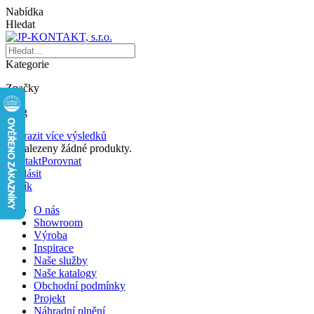
Nabídka
Hledat
Kategorie
Značky
Blog
Zobrazit více výsledků
Nenalezeny žádné produkty.
Kontakt
Porovnat
Přihlásit
Košík
O nás
Showroom
Výroba
Inspirace
Naše služby
Naše katalogy
Obchodní podmínky
Projekt
Náhradní plnění