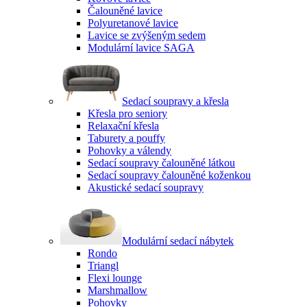
Čalouněné lavice
Polyuretanové lavice
Lavice se zvýšeným sedem
Modulární lavice SAGA
Sedací soupravy a křesla
Křesla pro seniory
Relaxační křesla
Taburety a pouffy
Pohovky a válendy
Sedací soupravy čalouněné látkou
Sedací soupravy čalouněné koženkou
Akustické sedací soupravy
Modulární sedací nábytek
Rondo
Triangl
Flexi lounge
Marshmallow
Pohovky