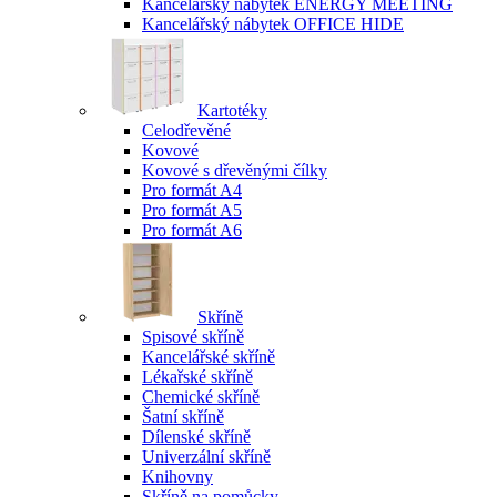
Kancelářský nábytek ENERGY MEETING
Kancelářský nábytek OFFICE HIDE
Kartotéky
Celodřevěné
Kovové
Kovové s dřevěnými čílky
Pro formát A4
Pro formát A5
Pro formát A6
Skříně
Spisové skříně
Kancelářské skříně
Lékařské skříně
Chemické skříně
Šatní skříně
Dílenské skříně
Univerzální skříně
Knihovny
Skříně na pomůcky