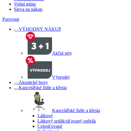
Volná místa
Sleva na nákup
Porovnat
VÝHODNÝ NÁKUP
Akční sety
Výprodej
Akustické boxy
Kancelářské židle a křesla
Kancelářské židle a křesla
Látkové
Látkový sedák/síťovaný opěrák
Celosíťované