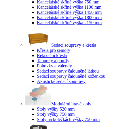
Kancelářské skříně výška 750 mm
Kancelářské skříně výška 1100 mm
Kancelářské skříně výška 1450 mm
Kancelářské skříně výška 1800 mm
Kancelářské skříně výška 2150 mm
Sedací soupravy a křesla
Křesla pro seniory
Relaxační křesla
Taburety a pouffy
Pohovky a válendy
Sedací soupravy čalouněné látkou
Sedací soupravy čalouněné koženkou
Akustické sedací soupravy
Modulární hravé stoly
Stoly výšky 520 mm
Stoly výšky 750 mm
Stoly na kolečkách výšky 750 mm