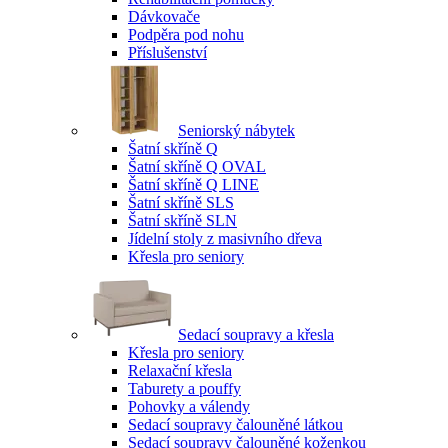
Dávkovače
Podpěra pod nohu
Příslušenství
Seniorský nábytek
Šatní skříně Q
Šatní skříně Q OVAL
Šatní skříně Q LINE
Šatní skříně SLS
Šatní skříně SLN
Jídelní stoly z masivního dřeva
Křesla pro seniory
Sedací soupravy a křesla
Křesla pro seniory
Relaxační křesla
Taburety a pouffy
Pohovky a válendy
Sedací soupravy čalouněné látkou
Sedací soupravy čalouněné koženkou