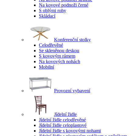
Na kovové podnoži černé
S oblými rohy
Skládací
Konferenční stolky
Celodřevěné
Se skleněnou deskou
S kovovým rámem
Na kovových nohách
Mobilní
Provozní vybavení
Jídelní židle
Jídelní židle celodřevěné
Jídelní židle celoplastové
Jídelní židle s kovovými nohami