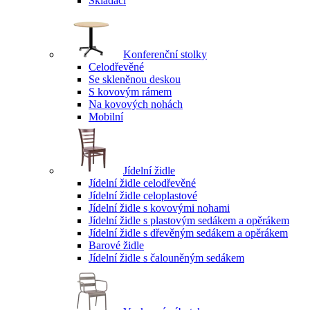
Skládací
Konferenční stolky
Celodřevěné
Se skleněnou deskou
S kovovým rámem
Na kovových nohách
Mobilní
Jídelní židle
Jídelní židle celodřevěné
Jídelní židle celoplastové
Jídelní židle s kovovými nohami
Jídelní židle s plastovým sedákem a opěrákem
Jídelní židle s dřevěným sedákem a opěrákem
Barové židle
Jídelní židle s čalouněným sedákem