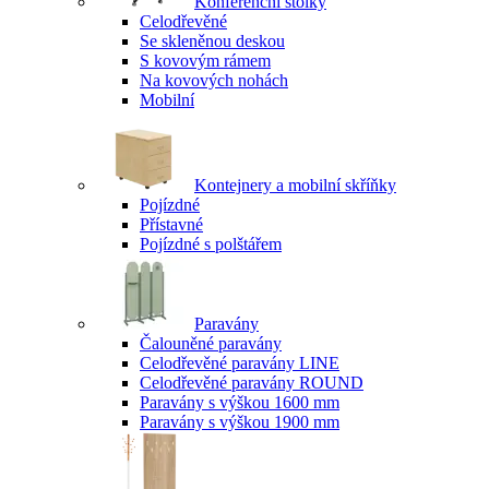
Konferenční stolky
Celodřevěné
Se skleněnou deskou
S kovovým rámem
Na kovových nohách
Mobilní
Kontejnery a mobilní skříňky
Pojízdné
Přístavné
Pojízdné s polštářem
Paravány
Čalouněné paravány
Celodřevěné paravány LINE
Celodřevěné paravány ROUND
Paravány s výškou 1600 mm
Paravány s výškou 1900 mm