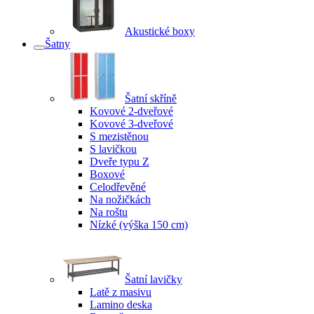
Akustické boxy
Šatny
Šatní skříně
Kovové 2-dveřové
Kovové 3-dveřové
S mezistěnou
S lavičkou
Dveře typu Z
Boxové
Celodřevěné
Na nožičkách
Na roštu
Nízké (výška 150 cm)
Šatní lavičky
Latě z masivu
Lamino deska