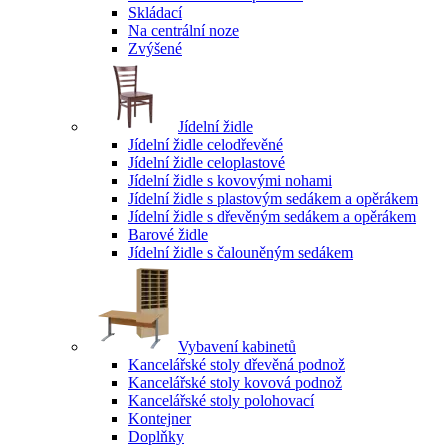
Skládací
Na centrální noze
Zvýšené
Jídelní židle
Jídelní židle celodřevěné
Jídelní židle celoplastové
Jídelní židle s kovovými nohami
Jídelní židle s plastovým sedákem a opěrákem
Jídelní židle s dřevěným sedákem a opěrákem
Barové židle
Jídelní židle s čalouněným sedákem
Vybavení kabinetů
Kancelářské stoly dřevěná podnož
Kancelářské stoly kovová podnož
Kancelářské stoly polohovací
Kontejner
Doplňky