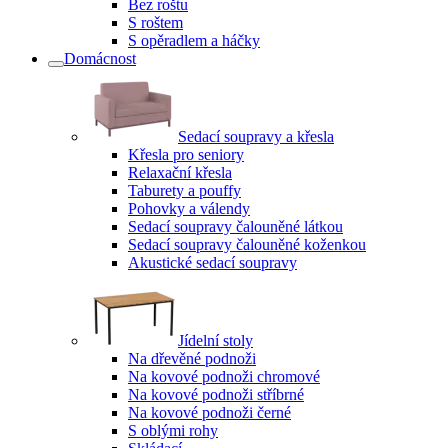
Bez roštu
S roštem
S opěradlem a háčky
Domácnost
Sedací soupravy a křesla
Křesla pro seniory
Relaxační křesla
Taburety a pouffy
Pohovky a válendy
Sedací soupravy čalouněné látkou
Sedací soupravy čalouněné koženkou
Akustické sedací soupravy
Jídelní stoly
Na dřevěné podnoži
Na kovové podnoži chromové
Na kovové podnoži stříbrné
Na kovové podnoži černé
S oblými rohy