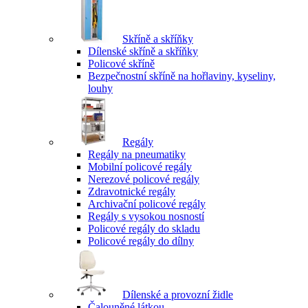
Skříně a skříňky
Dílenské skříně a skříňky
Policové skříně
Bezpečnostní skříně na hořlaviny, kyseliny,
louhy
Regály
Regály na pneumatiky
Mobilní policové regály
Nerezové policové regály
Zdravotnické regály
Archivační policové regály
Regály s vysokou nosností
Policové regály do skladu
Policové regály do dílny
Dílenské a provozní židle
Čalouněné látkou