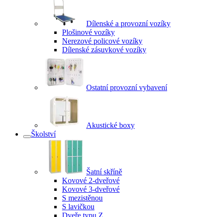
Dílenské a provozní vozíky
Plošinové vozíky
Nerezové policové vozíky
Dílenské zásuvkové vozíky
Ostatní provozní vybavení
Akustické boxy
Školství
Šatní skříně
Kovové 2-dveřové
Kovové 3-dveřové
S mezistěnou
S lavičkou
Dveře typu Z