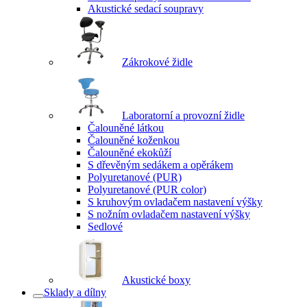
Akustické sedací soupravy
Zákrokové židle
Laboratorní a provozní židle
Čalouněné látkou
Čalouněné koženkou
Čalouněné ekokůží
S dřevěným sedákem a opěrákem
Polyuretanové (PUR)
Polyuretanové (PUR color)
S kruhovým ovladačem nastavení výšky
S nožním ovladačem nastavení výšky
Sedlové
Akustické boxy
Sklady a dílny