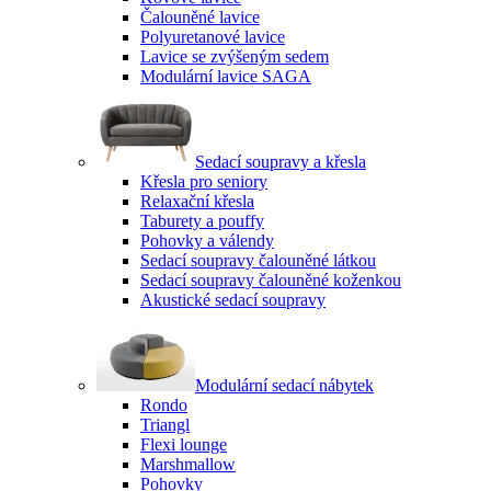
Čalouněné lavice
Polyuretanové lavice
Lavice se zvýšeným sedem
Modulární lavice SAGA
Sedací soupravy a křesla
Křesla pro seniory
Relaxační křesla
Taburety a pouffy
Pohovky a válendy
Sedací soupravy čalouněné látkou
Sedací soupravy čalouněné koženkou
Akustické sedací soupravy
Modulární sedací nábytek
Rondo
Triangl
Flexi lounge
Marshmallow
Pohovky