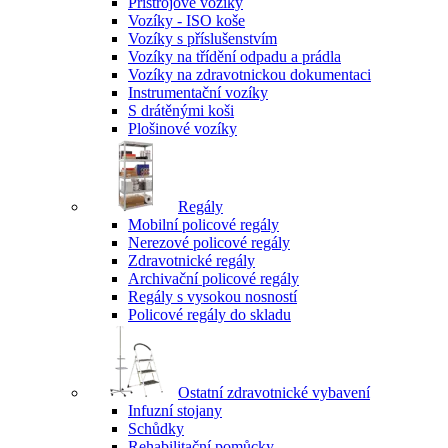
Přístrojové vozíky
Vozíky - ISO koše
Vozíky s příslušenstvím
Vozíky na třídění odpadu a prádla
Vozíky na zdravotnickou dokumentaci
Instrumentační vozíky
S drátěnými koši
Plošinové vozíky
Regály
Mobilní policové regály
Nerezové policové regály
Zdravotnické regály
Archivační policové regály
Regály s vysokou nosností
Policové regály do skladu
Ostatní zdravotnické vybavení
Infuzní stojany
Schůdky
Rehabilitační pomůcky