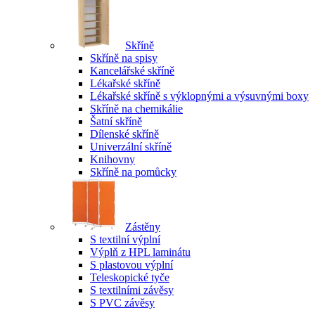
Skříně
Skříně na spisy
Kancelářské skříně
Lékařské skříně
Lékařské skříně s výklopnými a výsuvnými boxy
Skříně na chemikálie
Šatní skříně
Dílenské skříně
Univerzální skříně
Knihovny
Skříně na pomůcky
Zástěny
S textilní výplní
Výplň z HPL laminátu
S plastovou výplní
Teleskopické tyče
S textilními závěsy
S PVC závěsy