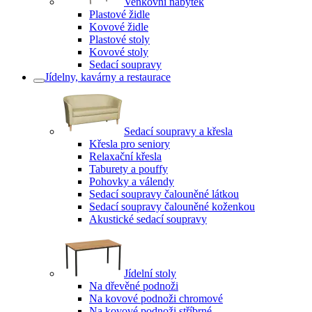
Venkovní nábytek
Plastové židle
Kovové židle
Plastové stoly
Kovové stoly
Sedací soupravy
Jídelny, kavárny a restaurace
Sedací soupravy a křesla
Křesla pro seniory
Relaxační křesla
Taburety a pouffy
Pohovky a válendy
Sedací soupravy čalouněné látkou
Sedací soupravy čalouněné koženkou
Akustické sedací soupravy
Jídelní stoly
Na dřevěné podnoži
Na kovové podnoži chromové
Na kovové podnoži stříbrné