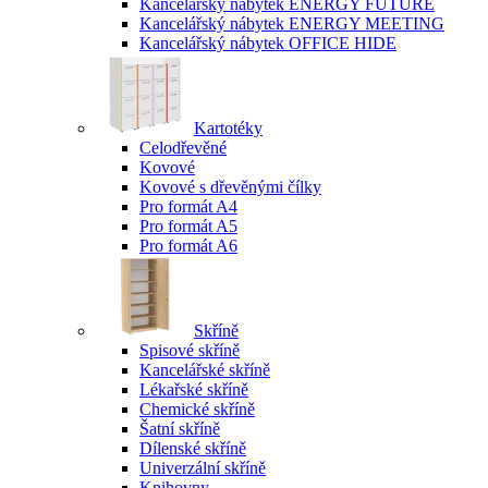
Kancelářský nábytek ENERGY FUTURE
Kancelářský nábytek ENERGY MEETING
Kancelářský nábytek OFFICE HIDE
Kartotéky
Celodřevěné
Kovové
Kovové s dřevěnými čílky
Pro formát A4
Pro formát A5
Pro formát A6
Skříně
Spisové skříně
Kancelářské skříně
Lékařské skříně
Chemické skříně
Šatní skříně
Dílenské skříně
Univerzální skříně
Knihovny