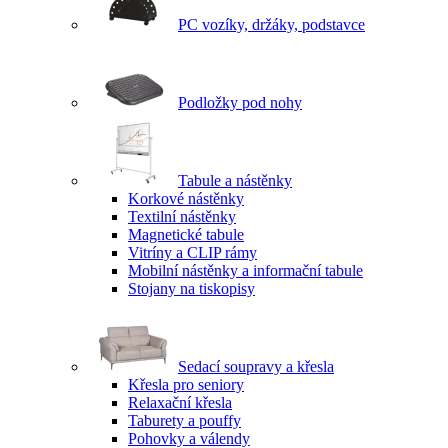
PC vozíky, držáky, podstavce
Podložky pod nohy
Tabule a nástěnky
Korkové nástěnky
Textilní nástěnky
Magnetické tabule
Vitríny a CLIP rámy
Mobilní nástěnky a informační tabule
Stojany na tiskopisy
Sedací soupravy a křesla
Křesla pro seniory
Relaxační křesla
Taburety a pouffy
Pohovky a válendy