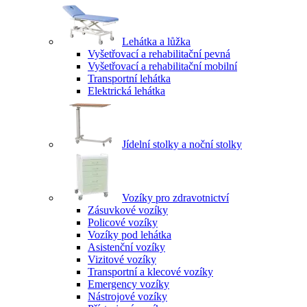
Lehátka a lůžka
Vyšetřovací a rehabilitační pevná
Vyšetřovací a rehabilitační mobilní
Transportní lehátka
Elektrická lehátka
Jídelní stolky a noční stolky
Vozíky pro zdravotnictví
Zásuvkové vozíky
Policové vozíky
Vozíky pod lehátka
Asistenční vozíky
Vizitové vozíky
Transportní a klecové vozíky
Emergency vozíky
Nástrojové vozíky