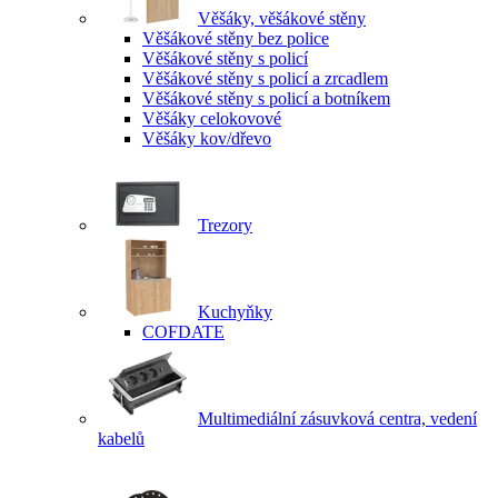
Věšáky, věšákové stěny
Věšákové stěny bez police
Věšákové stěny s policí
Věšákové stěny s policí a zrcadlem
Věšákové stěny s policí a botníkem
Věšáky celokovové
Věšáky kov/dřevo
Trezory
Kuchyňky
COFDATE
Multimediální zásuvková centra, vedení
kabelů