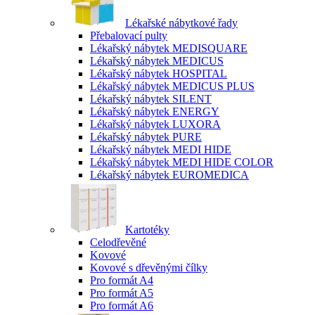
Lékařské nábytkové řady
Přebalovací pulty
Lékařský nábytek MEDISQUARE
Lékařský nábytek MEDICUS
Lékařský nábytek HOSPITAL
Lékařský nábytek MEDICUS PLUS
Lékařský nábytek SILENT
Lékařský nábytek ENERGY
Lékařský nábytek LUXORA
Lékařský nábytek PURE
Lékařský nábytek MEDI HIDE
Lékařský nábytek MEDI HIDE COLOR
Lékařský nábytek EUROMEDICA
Kartotéky
Celodřevěné
Kovové
Kovové s dřevěnými čílky
Pro formát A4
Pro formát A5
Pro formát A6