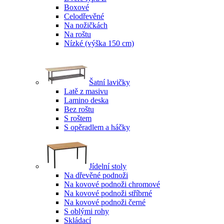
Boxové
Celodřevěné
Na nožičkách
Na roštu
Nízké (výška 150 cm)
Šatní lavičky
Latě z masivu
Lamino deska
Bez roštu
S roštem
S opěradlem a háčky
Jídelní stoly
Na dřevěné podnoži
Na kovové podnoži chromové
Na kovové podnoži stříbrné
Na kovové podnoži černé
S oblými rohy
Skládací