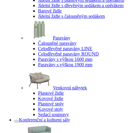
Jídelní židle s plastovým sedákem a opěrákem
Jídelní židle s dřevěným sedákem a opěrákem
Barové židle
Jídelní židle s čalouněným sedákem
Paravány
Čalouněné paravány
Celodřevěné paravány LINE
Celodřevěné paravány ROUND
Paravány s výškou 1600 mm
Paravány s výškou 1900 mm
Venkovní nábytek
Plastové židle
Kovové židle
Plastové stoly
Kovové stoly
Sedací soupravy
Konferenční a kulturní sály