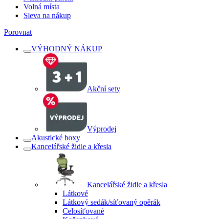
Volná místa
Sleva na nákup
Porovnat
VÝHODNÝ NÁKUP
Akční sety
Výprodej
Akustické boxy
Kancelářské židle a křesla
Kancelářské židle a křesla
Látkové
Látkový sedák/síťovaný opěrák
Celosíťované