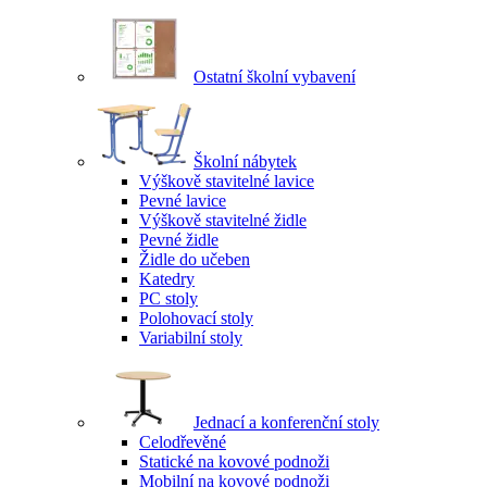
Ostatní školní vybavení
Školní nábytek
Výškově stavitelné lavice
Pevné lavice
Výškově stavitelné židle
Pevné židle
Židle do učeben
Katedry
PC stoly
Polohovací stoly
Variabilní stoly
Jednací a konferenční stoly
Celodřevěné
Statické na kovové podnoži
Mobilní na kovové podnoži