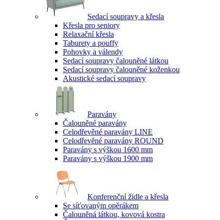
Sedací soupravy a křesla
Křesla pro seniory
Relaxační křesla
Taburety a pouffy
Pohovky a válendy
Sedací soupravy čalouněné látkou
Sedací soupravy čalouněné koženkou
Akustické sedací soupravy
Paravány
Čalouněné paravány
Celodřevěné paravány LINE
Celodřevěné paravány ROUND
Paravány s výškou 1600 mm
Paravány s výškou 1900 mm
Konferenční židle a křesla
Se síťovaným opěrákem
Čalouněná látkou, kovová kostra