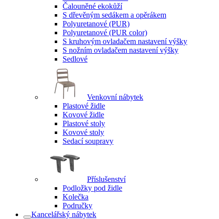
Čalouněné ekokůží
S dřevěným sedákem a opěrákem
Polyuretanové (PUR)
Polyuretanové (PUR color)
S kruhovým ovladačem nastavení výšky
S nožním ovladačem nastavení výšky
Sedlové
Venkovní nábytek
Plastové židle
Kovové židle
Plastové stoly
Kovové stoly
Sedací soupravy
Příslušenství
Podložky pod židle
Kolečka
Područky
Kancelářský nábytek