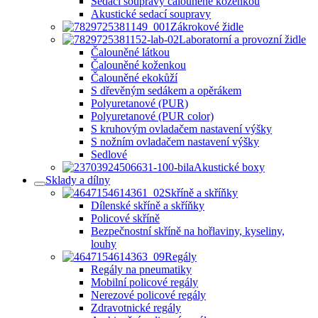
Sedací soupravy čalouněné koženkou
Akustické sedací soupravy
Zákrokové židle
Laboratorní a provozní židle
Čalouněné látkou
Čalouněné koženkou
Čalouněné ekokůží
S dřevěným sedákem a opěrákem
Polyuretanové (PUR)
Polyuretanové (PUR color)
S kruhovým ovladačem nastavení výšky
S nožním ovladačem nastavení výšky
Sedlové
Akustické boxy
Sklady a dílny
Skříně a skříňky
Dílenské skříně a skříňky
Policové skříně
Bezpečnostní skříně na hořlaviny, kyseliny,
louhy
Regály
Regály na pneumatiky
Mobilní policové regály
Nerezové policové regály
Zdravotnické regály