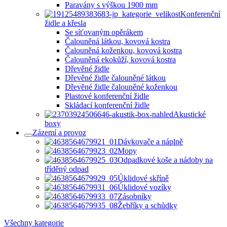
Paravány s výškou 1900 mm
Konferenční
židle a křesla
Se síťovaným opěrákem
Čalouněná látkou, kovová kostra
Čalouněná koženkou, kovová kostra
Čalouněná ekokůží, kovová kostra
Dřevěné židle
Dřevěné židle čalouněné látkou
Dřevěné židle čalouněné koženkou
Plastové konferenční židle
Skládací konferenční židle
Akustické
boxy
Zázemí a provoz
Dávkovače a náplně
Mopy
Odpadkové koše a nádoby na
tříděný odpad
Úklidové skříně
Úklidové vozíky
Zásobníky
Žebříky a schůdky
Všechny kategorie