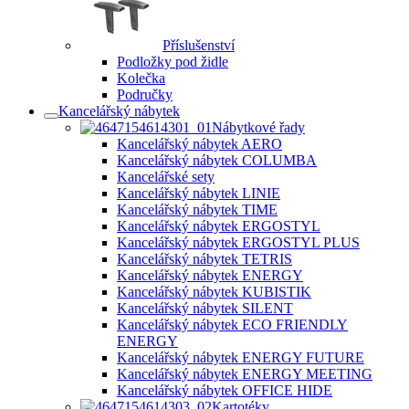
Příslušenství
Podložky pod židle
Kolečka
Područky
Kancelářský nábytek
Nábytkové řady
Kancelářský nábytek AERO
Kancelářský nábytek COLUMBA
Kancelářské sety
Kancelářský nábytek LINIE
Kancelářský nábytek TIME
Kancelářský nábytek ERGOSTYL
Kancelářský nábytek ERGOSTYL PLUS
Kancelářský nábytek TETRIS
Kancelářský nábytek ENERGY
Kancelářský nábytek KUBISTIK
Kancelářský nábytek SILENT
Kancelářský nábytek ECO FRIENDLY
ENERGY
Kancelářský nábytek ENERGY FUTURE
Kancelářský nábytek ENERGY MEETING
Kancelářský nábytek OFFICE HIDE
Kartotéky