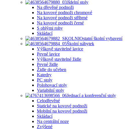
Jídelní stoly
Na dřevěné podnoži
Na kovové podnoži chromové
Na kovové podnoži stříbrné
Na kovové podnoži černé
S oblými rohy
Skládací
Ostatní školní vybavení
Školní nábytek
Výškově stavitelné lavice
Pevné lavice
Výškově stavitelné židle
Pevné židle
Židle do učeben
Katedry
PC stoly
Polohovací stoly
Variabilní stoly
Jednací a konferenční stoly
Celodřevěné
Statické na kovové podnoži
Mobilní na kovové podnoži
Skládací
Na centrální noze
Zvýšené