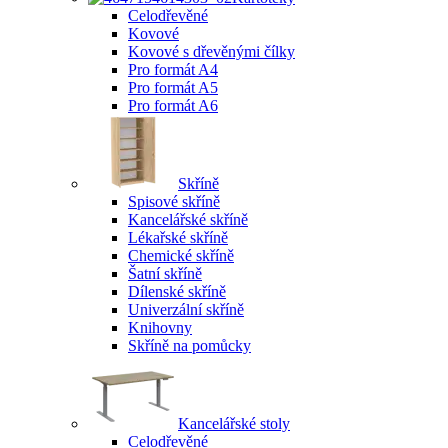
Celodřevěné
Kovové
Kovové s dřevěnými čílky
Pro formát A4
Pro formát A5
Pro formát A6
Skříně
Spisové skříně
Kancelářské skříně
Lékařské skříně
Chemické skříně
Šatní skříně
Dílenské skříně
Univerzální skříně
Knihovny
Skříně na pomůcky
Kancelářské stoly
Celodřevěné