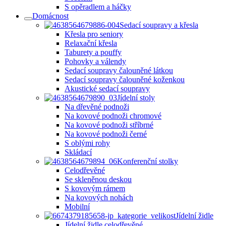
S opěradlem a háčky
Domácnost
Sedací soupravy a křesla
Křesla pro seniory
Relaxační křesla
Taburety a pouffy
Pohovky a válendy
Sedací soupravy čalouněné látkou
Sedací soupravy čalouněné koženkou
Akustické sedací soupravy
Jídelní stoly
Na dřevěné podnoži
Na kovové podnoži chromové
Na kovové podnoži stříbrné
Na kovové podnoži černé
S oblými rohy
Skládací
Konferenční stolky
Celodřevěné
Se skleněnou deskou
S kovovým rámem
Na kovových nohách
Mobilní
Jídelní židle
Jídelní židle celodřevěné