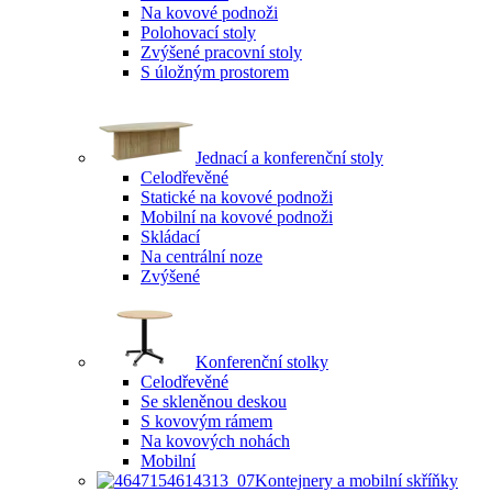
Na kovové podnoži
Polohovací stoly
Zvýšené pracovní stoly
S úložným prostorem
Jednací a konferenční stoly
Celodřevěné
Statické na kovové podnoži
Mobilní na kovové podnoži
Skládací
Na centrální noze
Zvýšené
Konferenční stolky
Celodřevěné
Se skleněnou deskou
S kovovým rámem
Na kovových nohách
Mobilní
Kontejnery a mobilní skříňky