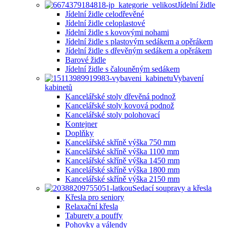
Jídelní židle
Jídelní židle celodřevěné
Jídelní židle celoplastové
Jídelní židle s kovovými nohami
Jídelní židle s plastovým sedákem a opěrákem
Jídelní židle s dřevěným sedákem a opěrákem
Barové židle
Jídelní židle s čalouněným sedákem
Vybavení
kabinetů
Kancelářské stoly dřevěná podnož
Kancelářské stoly kovová podnož
Kancelářské stoly polohovací
Kontejner
Doplňky
Kancelářské skříně výška 750 mm
Kancelářské skříně výška 1100 mm
Kancelářské skříně výška 1450 mm
Kancelářské skříně výška 1800 mm
Kancelářské skříně výška 2150 mm
Sedací soupravy a křesla
Křesla pro seniory
Relaxační křesla
Taburety a pouffy
Pohovky a válendy