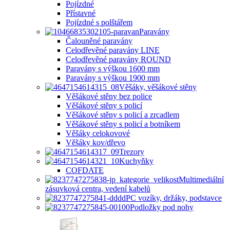
Pojízdné
Přístavné
Pojízdné s polštářem
Paravány
Čalouněné paravány
Celodřevěné paravány LINE
Celodřevěné paravány ROUND
Paravány s výškou 1600 mm
Paravány s výškou 1900 mm
Věšáky, věšákové stěny
Věšákové stěny bez police
Věšákové stěny s policí
Věšákové stěny s policí a zrcadlem
Věšákové stěny s policí a botníkem
Věšáky celokovové
Věšáky kov/dřevo
Trezory
Kuchyňky
COFDATE
Multimediální
zásuvková centra, vedení kabelů
PC vozíky, držáky, podstavce
Podložky pod nohy