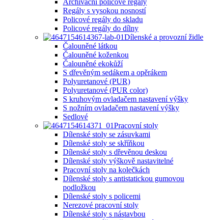
Archivační policové regály
Regály s vysokou nosností
Policové regály do skladu
Policové regály do dílny
Dílenské a provozní židle
Čalouněné látkou
Čalouněné koženkou
Čalouněné ekokůží
S dřevěným sedákem a opěrákem
Polyuretanové (PUR)
Polyuretanové (PUR color)
S kruhovým ovladačem nastavení výšky
S nožním ovladačem nastavení výšky
Sedlové
Pracovní stoly
Dílenské stoly se zásuvkami
Dílenské stoly se skříňkou
Dílenské stoly s dřevěnou deskou
Dílenské stoly výškově nastavitelné
Pracovní stoly na kolečkách
Dílenské stoly s antistatickou gumovou
podložkou
Dílenské stoly s policemi
Nerezové pracovní stoly
Dílenské stoly s nástavbou