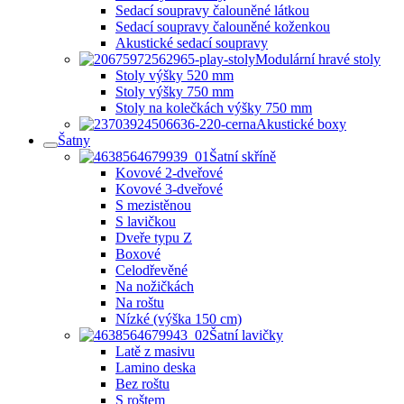
Sedací soupravy čalouněné látkou
Sedací soupravy čalouněné koženkou
Akustické sedací soupravy
Modulární hravé stoly
Stoly výšky 520 mm
Stoly výšky 750 mm
Stoly na kolečkách výšky 750 mm
Akustické boxy
Šatny
Šatní skříně
Kovové 2-dveřové
Kovové 3-dveřové
S mezistěnou
S lavičkou
Dveře typu Z
Boxové
Celodřevěné
Na nožičkách
Na roštu
Nízké (výška 150 cm)
Šatní lavičky
Latě z masivu
Lamino deska
Bez roštu
S roštem