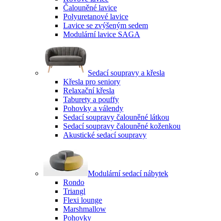
Čalouněné lavice
Polyuretanové lavice
Lavice se zvýšeným sedem
Modulární lavice SAGA
Sedací soupravy a křesla
Křesla pro seniory
Relaxační křesla
Taburety a pouffy
Pohovky a válendy
Sedací soupravy čalouněné látkou
Sedací soupravy čalouněné koženkou
Akustické sedací soupravy
Modulární sedací nábytek
Rondo
Triangl
Flexi lounge
Marshmallow
Pohovky