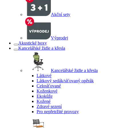
Akční sety
Výprodej
Akustické boxy
Kancelářské židle a křesla
Kancelářské židle a křesla
Látkové
Látkový sedák/síťovaný opěrák
Celosíťované
Koženkové
Ekokůže
Kožené
Zdravé sezení
Pro nepřetržité provozy