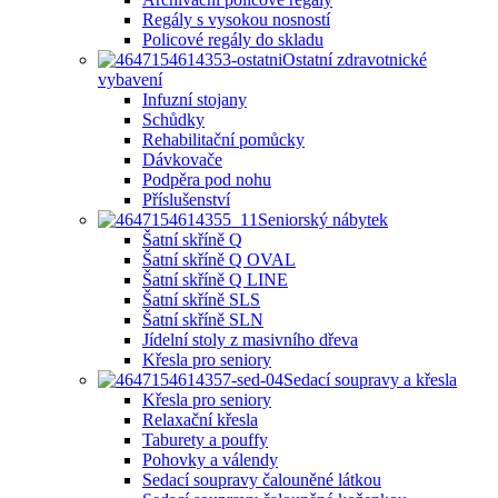
Regály s vysokou nosností
Policové regály do skladu
Ostatní zdravotnické
vybavení
Infuzní stojany
Schůdky
Rehabilitační pomůcky
Dávkovače
Podpěra pod nohu
Příslušenství
Seniorský nábytek
Šatní skříně Q
Šatní skříně Q OVAL
Šatní skříně Q LINE
Šatní skříně SLS
Šatní skříně SLN
Jídelní stoly z masivního dřeva
Křesla pro seniory
Sedací soupravy a křesla
Křesla pro seniory
Relaxační křesla
Taburety a pouffy
Pohovky a válendy
Sedací soupravy čalouněné látkou