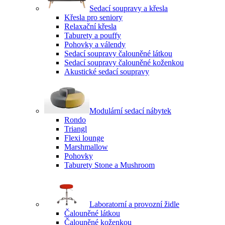
Sedací soupravy a křesla
Křesla pro seniory
Relaxační křesla
Taburety a pouffy
Pohovky a válendy
Sedací soupravy čalouněné látkou
Sedací soupravy čalouněné koženkou
Akustické sedací soupravy
Modulární sedací nábytek
Rondo
Triangl
Flexi lounge
Marshmallow
Pohovky
Taburety Stone a Mushroom
Laboratorní a provozní židle
Čalouněné látkou
Čalouněné koženkou