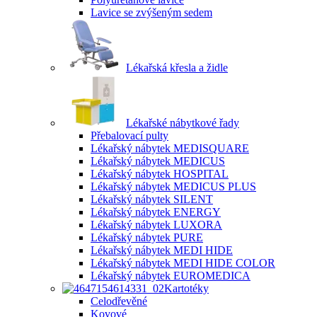
Lavice se zvýšeným sedem
Lékařská křesla a židle
Lékařské nábytkové řady
Přebalovací pulty
Lékařský nábytek MEDISQUARE
Lékařský nábytek MEDICUS
Lékařský nábytek HOSPITAL
Lékařský nábytek MEDICUS PLUS
Lékařský nábytek SILENT
Lékařský nábytek ENERGY
Lékařský nábytek LUXORA
Lékařský nábytek PURE
Lékařský nábytek MEDI HIDE
Lékařský nábytek MEDI HIDE COLOR
Lékařský nábytek EUROMEDICA
Kartotéky
Celodřevěné
Kovové