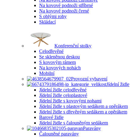
Na kovové podnoži stříbrné
Na kovové podnoži černé
S oblými rohy
Skládací
Konferenční stolky
Celodřevěné
Se skleněnou deskou
S kovovým rámem
Na kovových nohách
Mobilní
Provozní vybavení
Jídelní židle
Jídelní židle celodřevěné
Jídelní židle celoplastové
Jídelní židle s kovovými nohami
Jídelní židle s plastovým sedákem a opěrákem
Jídelní židle s dřevěným sedákem a opěrákem
Barové židle
Jídelní židle s čalouněným sedákem
Paravány
Čalouněné paravány