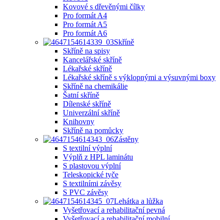
Kovové s dřevěnými čílky
Pro formát A4
Pro formát A5
Pro formát A6
Skříně
Skříně na spisy
Kancelářské skříně
Lékařské skříně
Lékařské skříně s výklopnými a výsuvnými boxy
Skříně na chemikálie
Šatní skříně
Dílenské skříně
Univerzální skříně
Knihovny
Skříně na pomůcky
Zástěny
S textilní výplní
Výplň z HPL laminátu
S plastovou výplní
Teleskopické tyče
S textilními závěsy
S PVC závěsy
Lehátka a lůžka
Vyšetřovací a rehabilitační pevná
Vyšetřovací a rehabilitační mobilní