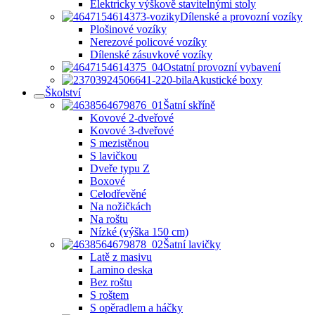
Elektricky výškově stavitelnými stoly
Dílenské a provozní vozíky
Plošinové vozíky
Nerezové policové vozíky
Dílenské zásuvkové vozíky
Ostatní provozní vybavení
Akustické boxy
Školství
Šatní skříně
Kovové 2-dveřové
Kovové 3-dveřové
S mezistěnou
S lavičkou
Dveře typu Z
Boxové
Celodřevěné
Na nožičkách
Na roštu
Nízké (výška 150 cm)
Šatní lavičky
Latě z masivu
Lamino deska
Bez roštu
S roštem
S opěradlem a háčky