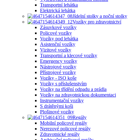
Transportní lehátka
Elektrická lehátka
Jídelní stolky a noční stolky
Vozíky pro zdravotnictví
Zásuvkové vozíky
Policové vozíky
Vozíky pod lehátka
Asistenční vozíky
Vizitové vozíky
Transportní a klecové vozíky
Emergency vozíky
Nástrojové vozíky
Přístrojové vozíky
Vozíky - ISO koše
Vozíky s příslušenstvím
Vozíky na třídění odpadu a prádla
Vozíky na zdravotnickou dokumentaci
Instrumentační vozíky
S drátěnými koši
Plošinové vozíky
Regály
Mobilní policové regály
Nerezové policové regály
Zdravotnické regály
Archivační policové regály