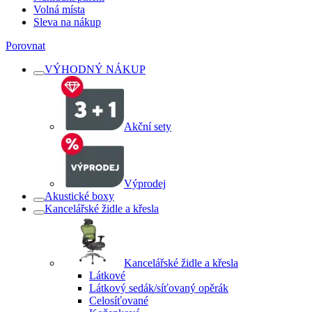
Volná místa
Sleva na nákup
Porovnat
VÝHODNÝ NÁKUP
Akční sety
Výprodej
Akustické boxy
Kancelářské židle a křesla
Kancelářské židle a křesla
Látkové
Látkový sedák/síťovaný opěrák
Celosíťované