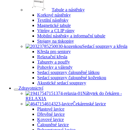
Tabule a nástěnky
Korkové nástěnky
Textilní nástěnky
Magnetické tabule
Vitríny a CLIP rámy
Mobilní nástěnky a informační tabule
Stojany na tiskopisy
Sedací soupravy a křesla
Křesla pro seniory
Relaxační křesla
Taburety a pouffy
Pohovky a válendy
Sedací soupravy čalouněné látkou
Sedací soupravy čalouněné koženkou
Akustické sedací soupravy
Zdravotnictví
Nábytek do čekáren -
RELAXIA
Čekárenské lavice
Plastové lavice
Dřevěné lavice
Kovové lavice
Čalouněné lavice
Polyuretanové lavice