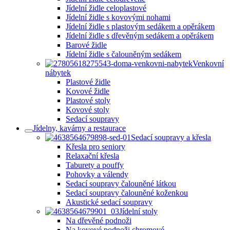
Jídelní židle celoplastové
Jídelní židle s kovovými nohami
Jídelní židle s plastovým sedákem a opěrákem
Jídelní židle s dřevěným sedákem a opěrákem
Barové židle
Jídelní židle s čalouněným sedákem
Venkovní
nábytek
Plastové židle
Kovové židle
Plastové stoly
Kovové stoly
Sedací soupravy
Jídelny, kavárny a restaurace
Sedací soupravy a křesla
Křesla pro seniory
Relaxační křesla
Taburety a pouffy
Pohovky a válendy
Sedací soupravy čalouněné látkou
Sedací soupravy čalouněné koženkou
Akustické sedací soupravy
Jídelní stoly
Na dřevěné podnoži
Na kovové podnoži chromové