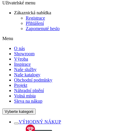
Uživatelské menu
Zákaznická nabídka
Registrace
Přihlášení
Zapomenuté heslo
Menu
O nás
Showroom
Výroba
Inspirace
Naše služby
Naše katalogy
Obchodní podmínky
Projekt
Náhradní plnění
Volná místa
Sleva na nákup
Vyberte kategorii
VÝHODNÝ NÁKUP