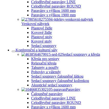
Celodřevěné paravány LINE
Celodřevěné paravány ROUND
Paravány s výškou 1600 mm
Paravány s výškou 1900 mm
Venkovní nábytek
Plastové židle
Kovové židle
Plastové stoly
Kovové stoly
Sedací soupravy
Konferenční a kulturní sály
Sedací soupravy a křesla
Křesla pro seniory
Relaxační křesla
Taburety a pouffy
Pohovky a válendy
Sedací soupravy čalouněné látkou
Sedací soupravy čalouněné koženkou
Akustické sedací soupravy
Paravány
Čalouněné paravány
Celodřevěné paravány LINE
Celodřevěné paravány ROUND
Paravány s výškou 1600 mm