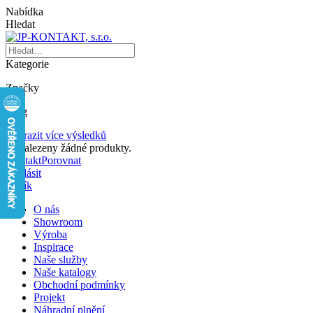
Nabídka
Hledat
Kategorie
Značky
Blog
Zobrazit více výsledků
Nenalezeny žádné produkty.
Kontakt
Porovnat
Přihlásit
Košík
O nás
Showroom
Výroba
Inspirace
Naše služby
Naše katalogy
Obchodní podmínky
Projekt
Náhradní plnění