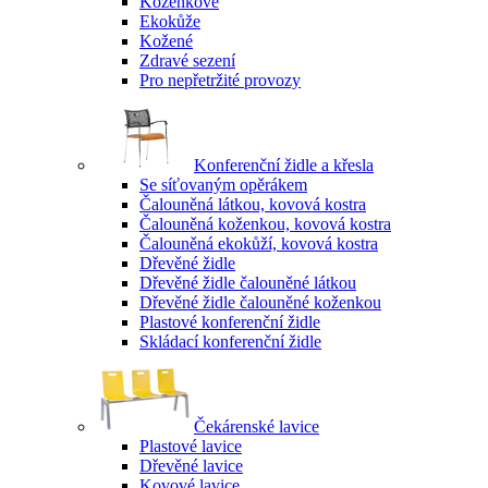
Koženkové
Ekokůže
Kožené
Zdravé sezení
Pro nepřetržité provozy
Konferenční židle a křesla
Se síťovaným opěrákem
Čalouněná látkou, kovová kostra
Čalouněná koženkou, kovová kostra
Čalouněná ekokůží, kovová kostra
Dřevěné židle
Dřevěné židle čalouněné látkou
Dřevěné židle čalouněné koženkou
Plastové konferenční židle
Skládací konferenční židle
Čekárenské lavice
Plastové lavice
Dřevěné lavice
Kovové lavice