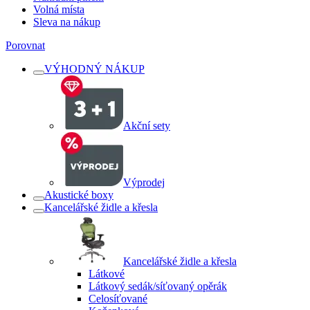
Volná místa
Sleva na nákup
Porovnat
VÝHODNÝ NÁKUP
Akční sety
Výprodej
Akustické boxy
Kancelářské židle a křesla
Kancelářské židle a křesla
Látkové
Látkový sedák/síťovaný opěrák
Celosíťované