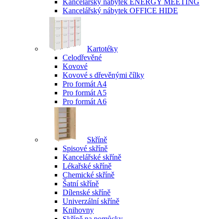
Kancelářský nábytek ENERGY MEETING
Kancelářský nábytek OFFICE HIDE
Kartotéky
Celodřevěné
Kovové
Kovové s dřevěnými čílky
Pro formát A4
Pro formát A5
Pro formát A6
Skříně
Spisové skříně
Kancelářské skříně
Lékařské skříně
Chemické skříně
Šatní skříně
Dílenské skříně
Univerzální skříně
Knihovny
Skříně na pomůcky