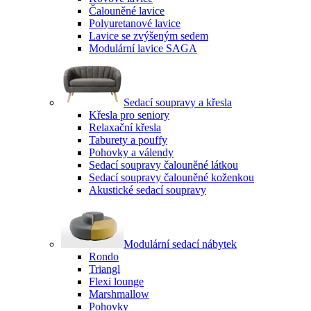
Čalouněné lavice
Polyuretanové lavice
Lavice se zvýšeným sedem
Modulární lavice SAGA
Sedací soupravy a křesla
Křesla pro seniory
Relaxační křesla
Taburety a pouffy
Pohovky a válendy
Sedací soupravy čalouněné látkou
Sedací soupravy čalouněné koženkou
Akustické sedací soupravy
Modulární sedací nábytek
Rondo
Triangl
Flexi lounge
Marshmallow
Pohovky