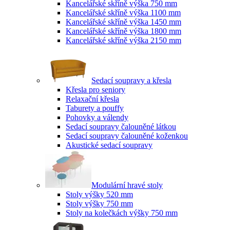
Kancelářské skříně výška 750 mm
Kancelářské skříně výška 1100 mm
Kancelářské skříně výška 1450 mm
Kancelářské skříně výška 1800 mm
Kancelářské skříně výška 2150 mm
Sedací soupravy a křesla
Křesla pro seniory
Relaxační křesla
Taburety a pouffy
Pohovky a válendy
Sedací soupravy čalouněné látkou
Sedací soupravy čalouněné koženkou
Akustické sedací soupravy
Modulární hravé stoly
Stoly výšky 520 mm
Stoly výšky 750 mm
Stoly na kolečkách výšky 750 mm