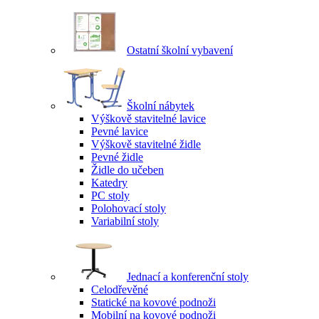
Ostatní školní vybavení
Školní nábytek
Výškově stavitelné lavice
Pevné lavice
Výškově stavitelné židle
Pevné židle
Židle do učeben
Katedry
PC stoly
Polohovací stoly
Variabilní stoly
Jednací a konferenční stoly
Celodřevěné
Statické na kovové podnoži
Mobilní na kovové podnoži