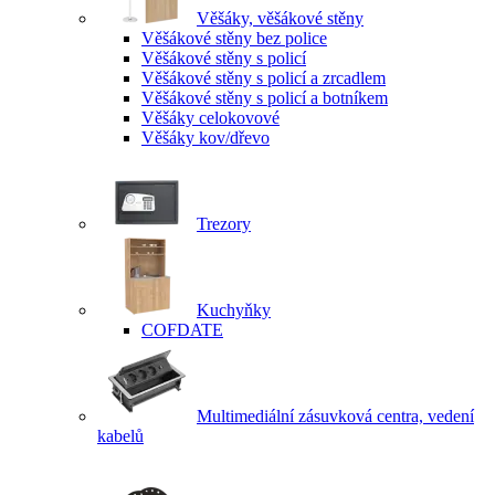
Věšáky, věšákové stěny
Věšákové stěny bez police
Věšákové stěny s policí
Věšákové stěny s policí a zrcadlem
Věšákové stěny s policí a botníkem
Věšáky celokovové
Věšáky kov/dřevo
Trezory
Kuchyňky
COFDATE
Multimediální zásuvková centra, vedení
kabelů