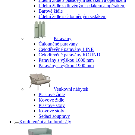
Jídelní židle s plastovým sedákem a opěrákem
Jídelní židle s dřevěným sedákem a opěrákem
Barové židle
Jídelní židle s čalouněným sedákem
Paravány
Čalouněné paravány
Celodřevěné paravány LINE
Celodřevěné paravány ROUND
Paravány s výškou 1600 mm
Paravány s výškou 1900 mm
Venkovní nábytek
Plastové židle
Kovové židle
Plastové stoly
Kovové stoly
Sedací soupravy
Konferenční a kulturní sály