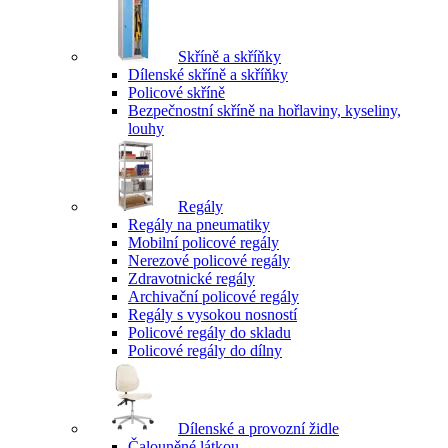
Skříně a skříňky
Dílenské skříně a skříňky
Policové skříně
Bezpečnostní skříně na hořlaviny, kyseliny,
louhy
Regály
Regály na pneumatiky
Mobilní policové regály
Nerezové policové regály
Zdravotnické regály
Archivační policové regály
Regály s vysokou nosností
Policové regály do skladu
Policové regály do dílny
Dílenské a provozní židle
Čalouněné látkou