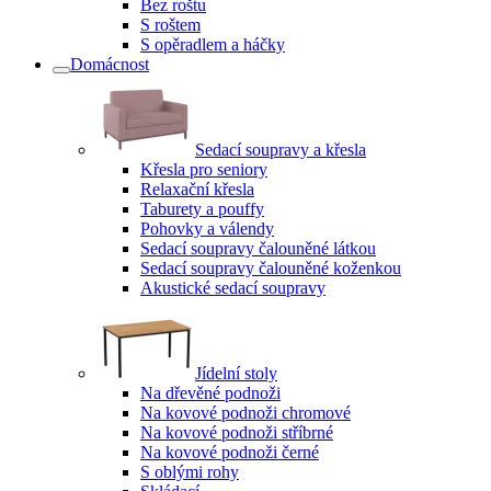
Bez roštu
S roštem
S opěradlem a háčky
Domácnost
Sedací soupravy a křesla
Křesla pro seniory
Relaxační křesla
Taburety a pouffy
Pohovky a válendy
Sedací soupravy čalouněné látkou
Sedací soupravy čalouněné koženkou
Akustické sedací soupravy
Jídelní stoly
Na dřevěné podnoži
Na kovové podnoži chromové
Na kovové podnoži stříbrné
Na kovové podnoži černé
S oblými rohy