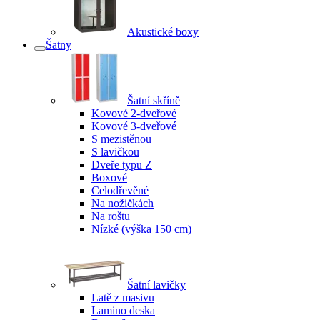
Akustické boxy
Šatny
Šatní skříně
Kovové 2-dveřové
Kovové 3-dveřové
S mezistěnou
S lavičkou
Dveře typu Z
Boxové
Celodřevěné
Na nožičkách
Na roštu
Nízké (výška 150 cm)
Šatní lavičky
Latě z masivu
Lamino deska