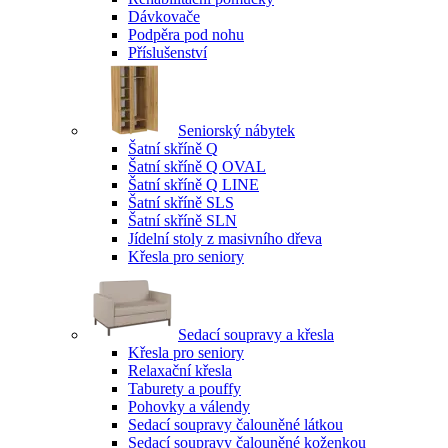
Dávkovače
Podpěra pod nohu
Příslušenství
Seniorský nábytek
Šatní skříně Q
Šatní skříně Q OVAL
Šatní skříně Q LINE
Šatní skříně SLS
Šatní skříně SLN
Jídelní stoly z masivního dřeva
Křesla pro seniory
Sedací soupravy a křesla
Křesla pro seniory
Relaxační křesla
Taburety a pouffy
Pohovky a válendy
Sedací soupravy čalouněné látkou
Sedací soupravy čalouněné koženkou