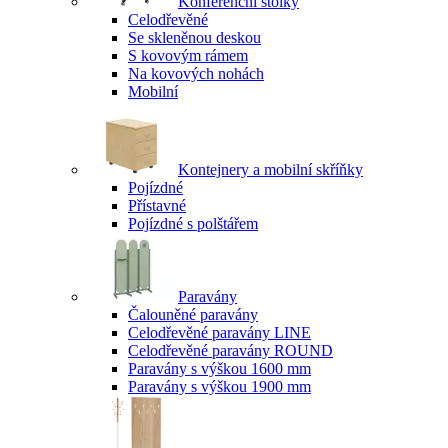
Konferenční stolky
Celodřevěné
Se skleněnou deskou
S kovovým rámem
Na kovových nohách
Mobilní
Kontejnery a mobilní skříňky
Pojízdné
Přístavné
Pojízdné s polštářem
Paravány
Čalouněné paravány
Celodřevěné paravány LINE
Celodřevěné paravány ROUND
Paravány s výškou 1600 mm
Paravány s výškou 1900 mm