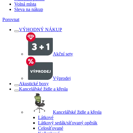
Volná místa
Sleva na nákup
Porovnat
VÝHODNÝ NÁKUP
Akční sety
Výprodej
Akustické boxy
Kancelářské židle a křesla
Kancelářské židle a křesla
Látkové
Látkový sedák/síťovaný opěrák
Celosíťované