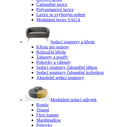
Čalouněné lavice
Polyuretanové lavice
Lavice se zvýšeným sedem
Modulární lavice SAGA
Sedací soupravy a křesla
Křesla pro seniory
Relaxační křesla
Taburety a pouffy
Pohovky a válendy
Sedací soupravy čalouněné látkou
Sedací soupravy čalouněné koženkou
Akustické sedací soupravy
Modulární sedací nábytek
Rondo
Triangl
Flexi lounge
Marshmallow
Pohovky