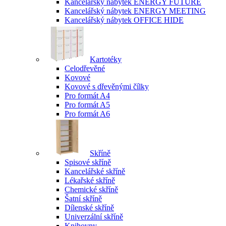
Kancelářský nábytek ENERGY FUTURE
Kancelářský nábytek ENERGY MEETING
Kancelářský nábytek OFFICE HIDE
Kartotéky
Celodřevěné
Kovové
Kovové s dřevěnými čílky
Pro formát A4
Pro formát A5
Pro formát A6
Skříně
Spisové skříně
Kancelářské skříně
Lékařské skříně
Chemické skříně
Šatní skříně
Dílenské skříně
Univerzální skříně
Knihovny