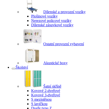
Dílenské a provozní vozíky
Plošinové vozíky
Nerezové policové vozíky
Dílenské zásuvkové vozíky
Ostatní provozní vybavení
Akustické boxy
Školství
Šatní skříně
Kovové 2-dveřové
Kovové 3-dveřové
S mezistěnou
S lavičkou
Dveře typu Z