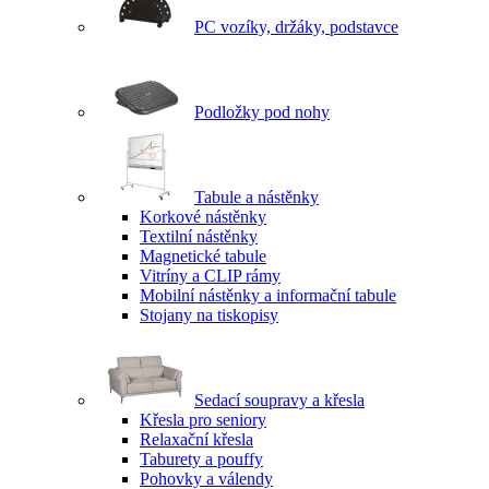
PC vozíky, držáky, podstavce
Podložky pod nohy
Tabule a nástěnky
Korkové nástěnky
Textilní nástěnky
Magnetické tabule
Vitríny a CLIP rámy
Mobilní nástěnky a informační tabule
Stojany na tiskopisy
Sedací soupravy a křesla
Křesla pro seniory
Relaxační křesla
Taburety a pouffy
Pohovky a válendy