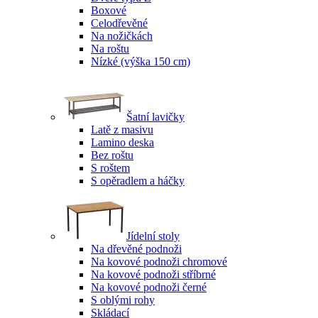
Boxové
Celodřevěné
Na nožičkách
Na roštu
Nízké (výška 150 cm)
Šatní lavičky
Latě z masivu
Lamino deska
Bez roštu
S roštem
S opěradlem a háčky
Jídelní stoly
Na dřevěné podnoži
Na kovové podnoži chromové
Na kovové podnoži stříbrné
Na kovové podnoži černé
S oblými rohy
Skládací