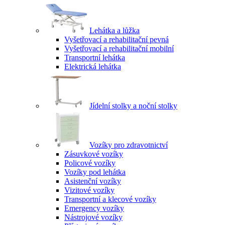
Lehátka a lůžka
Vyšetřovací a rehabilitační pevná
Vyšetřovací a rehabilitační mobilní
Transportní lehátka
Elektrická lehátka
Jídelní stolky a noční stolky
Vozíky pro zdravotnictví
Zásuvkové vozíky
Policové vozíky
Vozíky pod lehátka
Asistenční vozíky
Vizitové vozíky
Transportní a klecové vozíky
Emergency vozíky
Nástrojové vozíky