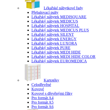
Lékařské nábytkové řady
Přebalovací pulty
Lékařský nábytek MEDISQUARE
Lékařský nábytek MEDICUS
Lékařský nábytek HOSPITAL
Lékařský nábytek MEDICUS PLUS
Lékařský nábytek SILENT
Lékařský nábytek ENERGY
Lékařský nábytek LUXORA
Lékařský nábytek PURE
Lékařský nábytek MEDI HIDE
Lékařský nábytek MEDI HIDE COLOR
Lékařský nábytek EUROMEDICA
Kartotéky
Celodřevěné
Kovové
Kovové s dřevěnými čílky
Pro formát A4
Pro formát A5
Pro formát A6