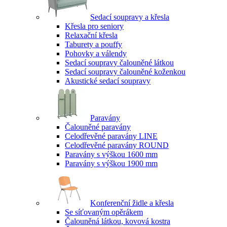
Sedací soupravy a křesla
Křesla pro seniory
Relaxační křesla
Taburety a pouffy
Pohovky a válendy
Sedací soupravy čalouněné látkou
Sedací soupravy čalouněné koženkou
Akustické sedací soupravy
Paravány
Čalouněné paravány
Celodřevěné paravány LINE
Celodřevěné paravány ROUND
Paravány s výškou 1600 mm
Paravány s výškou 1900 mm
Konferenční židle a křesla
Se síťovaným opěrákem
Čalouněná látkou, kovová kostra