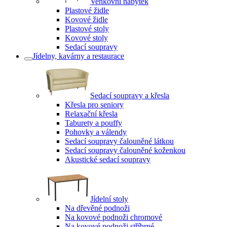
Venkovní nábytek
Plastové židle
Kovové židle
Plastové stoly
Kovové stoly
Sedací soupravy
Jídelny, kavárny a restaurace
Sedací soupravy a křesla
Křesla pro seniory
Relaxační křesla
Taburety a pouffy
Pohovky a válendy
Sedací soupravy čalouněné látkou
Sedací soupravy čalouněné koženkou
Akustické sedací soupravy
Jídelní stoly
Na dřevěné podnoži
Na kovové podnoži chromové
Na kovové podnoži stříbrné