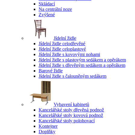
Skládací
Na centrální noze
Zvýšené
Jídelní židle
Jídelní židle celodřevěné
Jídelní židle celoplastové
Jídelní židle s kovovými nohami
Jídelní židle s plastovým sedákem a opěrákem
Jídelní židle s dřevěným sedákem a opěrákem
Barové židle
Jídelní židle s čalouněným sedákem
Vybavení kabinetů
Kancelářské stoly dřevěná podnož
Kancelářské stoly kovová podnož
Kancelářské stoly polohovací
Kontejner
Doplňky