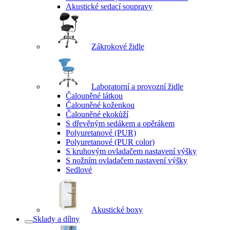
Akustické sedací soupravy
Zákrokové židle
Laboratorní a provozní židle
Čalouněné látkou
Čalouněné koženkou
Čalouněné ekokůží
S dřevěným sedákem a opěrákem
Polyuretanové (PUR)
Polyuretanové (PUR color)
S kruhovým ovladačem nastavení výšky
S nožním ovladačem nastavení výšky
Sedlové
Akustické boxy
Sklady a dílny