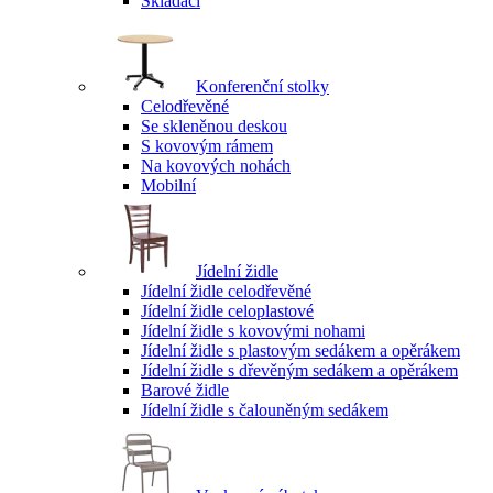
Skládací
Konferenční stolky
Celodřevěné
Se skleněnou deskou
S kovovým rámem
Na kovových nohách
Mobilní
Jídelní židle
Jídelní židle celodřevěné
Jídelní židle celoplastové
Jídelní židle s kovovými nohami
Jídelní židle s plastovým sedákem a opěrákem
Jídelní židle s dřevěným sedákem a opěrákem
Barové židle
Jídelní židle s čalouněným sedákem