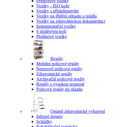
Přístrojové vozíky
Vozíky - ISO koše
Vozíky s příslušenstvím
Vozíky na třídění odpadu a prádla
Vozíky na zdravotnickou dokumentaci
Instrumentační vozíky
S drátěnými koši
Plošinové vozíky
Regály
Mobilní policové regály
Nerezové policové regály
Zdravotnické regály
Archivační policové regály
Regály s vysokou nosností
Policové regály do skladu
Ostatní zdravotnické vybavení
Infuzní stojany
Schůdky
Rehabilitační pomůcky