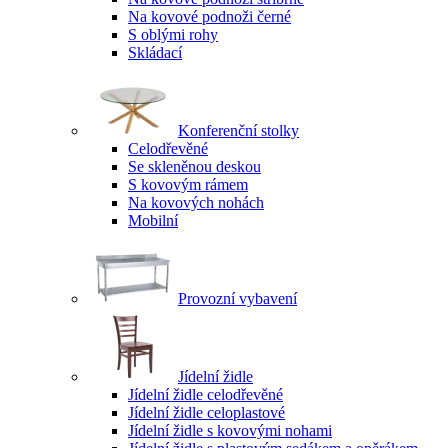
Na kovové podnoži černé
S oblými rohy
Skládací
Konferenční stolky
Celodřevěné
Se skleněnou deskou
S kovovým rámem
Na kovových nohách
Mobilní
Provozní vybavení
Jídelní židle
Jídelní židle celodřevěné
Jídelní židle celoplastové
Jídelní židle s kovovými nohami