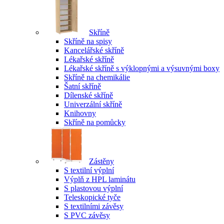
Skříně
Skříně na spisy
Kancelářské skříně
Lékařské skříně
Lékařské skříně s výklopnými a výsuvnými boxy
Skříně na chemikálie
Šatní skříně
Dílenské skříně
Univerzální skříně
Knihovny
Skříně na pomůcky
Zástěny
S textilní výplní
Výplň z HPL laminátu
S plastovou výplní
Teleskopické tyče
S textilními závěsy
S PVC závěsy