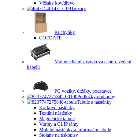
Věšáky kov/dřevo
Trezory
Kuchyňky
COFDATE
Multimediální zásuvková centra, vedení
kabelů
PC vozíky, držáky, podstavce
Podložky pod nohy
Tabule a nástěnky
Korkové nástěnky
Textilní nástěnky
Magnetické tabule
Vitríny a CLIP rámy
Mobilní nástěnky a informační tabule
Stojany na tiskopisy