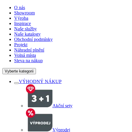
O nás
Showroom
Výroba
Inspirace
Naše služby
Naše katalogy
Obchodní podmínky
Projekt
Náhradní plnění
Volná místa
Sleva na nákup
Vyberte kategorii
VÝHODNÝ NÁKUP
Akční sety
Výprodej