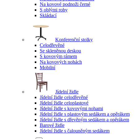
Na kovové podnoži černé
S oblými rohy
Skládací
Konferenční stolky
Celodřevěné
Se skleněnou deskou
S kovovým rámem
Na kovových nohách
Mobilní
Jídelní židle
Jídelní židle celodřevěné
Jídelní židle celoplastové
Jídelní židle s kovovými nohami
Jídelní židle s plastovým sedákem a opěrákem
Jídelní židle s dřevěným sedákem a opěrákem
Barové židle
Jídelní židle s čalouněným sedákem