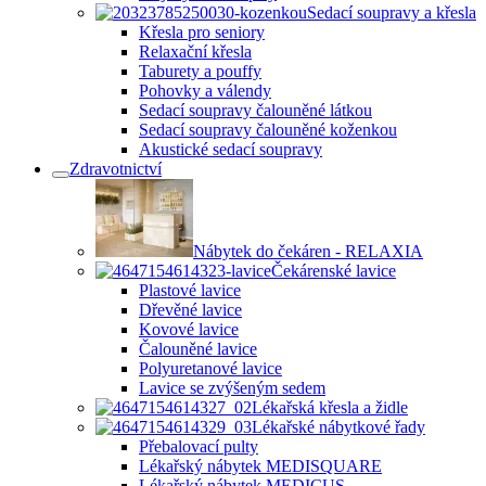
Sedací soupravy a křesla
Křesla pro seniory
Relaxační křesla
Taburety a pouffy
Pohovky a válendy
Sedací soupravy čalouněné látkou
Sedací soupravy čalouněné koženkou
Akustické sedací soupravy
Zdravotnictví
Nábytek do čekáren - RELAXIA
Čekárenské lavice
Plastové lavice
Dřevěné lavice
Kovové lavice
Čalouněné lavice
Polyuretanové lavice
Lavice se zvýšeným sedem
Lékařská křesla a židle
Lékařské nábytkové řady
Přebalovací pulty
Lékařský nábytek MEDISQUARE
Lékařský nábytek MEDICUS