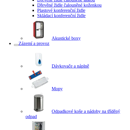
Dřevěné židle čalouněné koženkou
Plastové konferenční židle
Skládací konferenční židle
Akustické boxy
Zázemí a provoz
Dávkovače a náplně
Mopy
Odpadkové koše a nádoby na tříděný
odpad