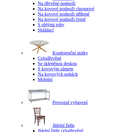
Na dřevěné podnoži
Na kovové podnoži chromové
Na kovové podnoži stříbrné
Na kovové podnoži černé
S oblými rohy
Skládací
Konferenční stolky
Celodřevěné
Se skleněnou deskou
S kovovým rámem
Na kovových nohách
Mobilní
Provozní vybavení
Jídelní židle
Jídelní židle celodřevěné