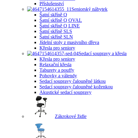
Příslušenství
Seniorský nábytek
Šatní skříně Q
Šatní skříně Q OVAL
Šatní skříně Q LINE
Šatní skříně SLS
Šatní skříně SLN
Jídelní stoly z masivního dřeva
Křesla pro seniory
Sedací soupravy a křesla
Křesla pro seniory
Relaxační křesla
Taburety a pouffy
Pohovky a válendy
Sedací soupravy čalouněné látkou
Sedací soupravy čalouněné koženkou
Akustické sedací soupravy
Zákrokové židle