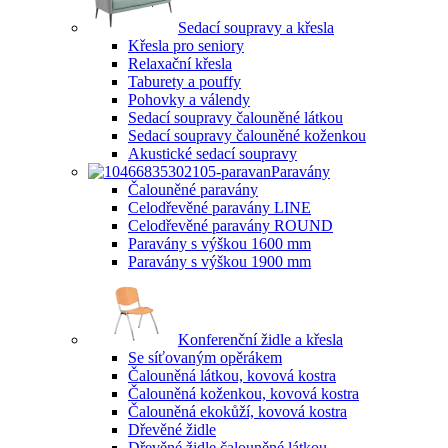
Sedací soupravy a křesla
Křesla pro seniory
Relaxační křesla
Taburety a pouffy
Pohovky a válendy
Sedací soupravy čalouněné látkou
Sedací soupravy čalouněné koženkou
Akustické sedací soupravy
Paravány
Čalouněné paravány
Celodřevěné paravány LINE
Celodřevěné paravány ROUND
Paravány s výškou 1600 mm
Paravány s výškou 1900 mm
Konferenční židle a křesla
Se síťovaným opěrákem
Čalouněná látkou, kovová kostra
Čalouněná koženkou, kovová kostra
Čalouněná ekokůží, kovová kostra
Dřevěné židle
Dřevěné židle čalouněné látkou