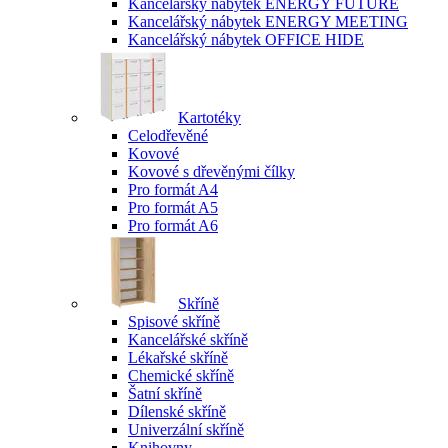
Kancelářský nábytek ENERGY FUTURE
Kancelářský nábytek ENERGY MEETING
Kancelářský nábytek OFFICE HIDE
Kartotéky
Celodřevěné
Kovové
Kovové s dřevěnými čílky
Pro formát A4
Pro formát A5
Pro formát A6
Skříně
Spisové skříně
Kancelářské skříně
Lékařské skříně
Chemické skříně
Šatní skříně
Dílenské skříně
Univerzální skříně
Knihovny