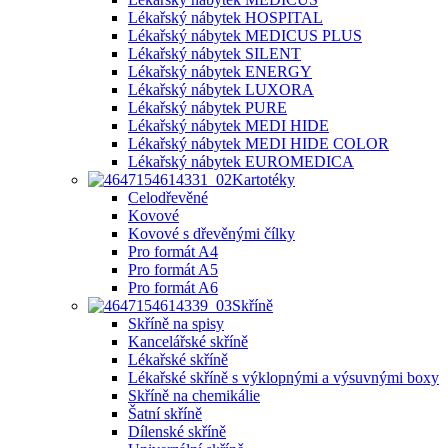
Lékařský nábytek HOSPITAL
Lékařský nábytek MEDICUS PLUS
Lékařský nábytek SILENT
Lékařský nábytek ENERGY
Lékařský nábytek LUXORA
Lékařský nábytek PURE
Lékařský nábytek MEDI HIDE
Lékařský nábytek MEDI HIDE COLOR
Lékařský nábytek EUROMEDICA
Kartotéky
Celodřevěné
Kovové
Kovové s dřevěnými čílky
Pro formát A4
Pro formát A5
Pro formát A6
Skříně
Skříně na spisy
Kancelářské skříně
Lékařské skříně
Lékařské skříně s výklopnými a výsuvnými boxy
Skříně na chemikálie
Šatní skříně
Dílenské skříně