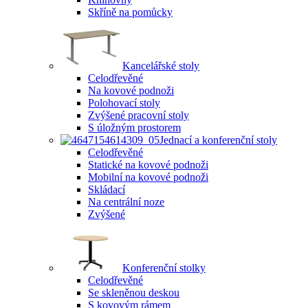
Skříně na pomůcky
Kancelářské stoly
Celodřevěné
Na kovové podnoži
Polohovací stoly
Zvýšené pracovní stoly
S úložným prostorem
Jednací a konferenční stoly
Celodřevěné
Statické na kovové podnoži
Mobilní na kovové podnoži
Skládací
Na centrální noze
Zvýšené
Konferenční stolky
Celodřevěné
Se skleněnou deskou
S kovovým rámem