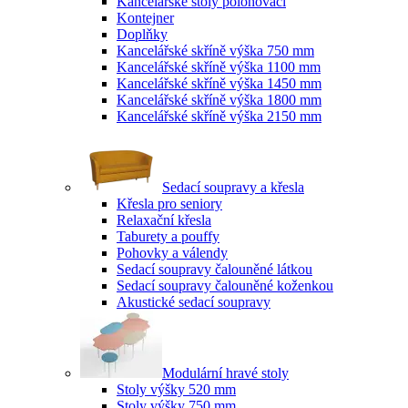
Kancelářské stoly polohovací
Kontejner
Doplňky
Kancelářské skříně výška 750 mm
Kancelářské skříně výška 1100 mm
Kancelářské skříně výška 1450 mm
Kancelářské skříně výška 1800 mm
Kancelářské skříně výška 2150 mm
Sedací soupravy a křesla
Křesla pro seniory
Relaxační křesla
Taburety a pouffy
Pohovky a válendy
Sedací soupravy čalouněné látkou
Sedací soupravy čalouněné koženkou
Akustické sedací soupravy
Modulární hravé stoly
Stoly výšky 520 mm
Stoly výšky 750 mm