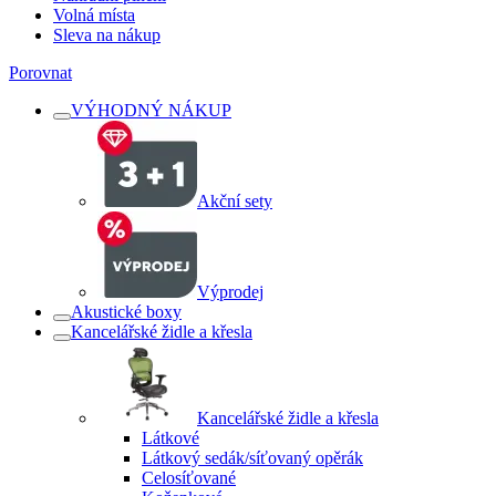
Volná místa
Sleva na nákup
Porovnat
VÝHODNÝ NÁKUP
Akční sety
Výprodej
Akustické boxy
Kancelářské židle a křesla
Kancelářské židle a křesla
Látkové
Látkový sedák/síťovaný opěrák
Celosíťované