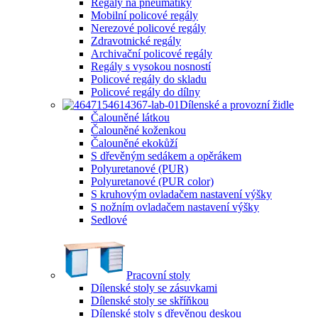
Regály na pneumatiky
Mobilní policové regály
Nerezové policové regály
Zdravotnické regály
Archivační policové regály
Regály s vysokou nosností
Policové regály do skladu
Policové regály do dílny
Dílenské a provozní židle
Čalouněné látkou
Čalouněné koženkou
Čalouněné ekokůží
S dřevěným sedákem a opěrákem
Polyuretanové (PUR)
Polyuretanové (PUR color)
S kruhovým ovladačem nastavení výšky
S nožním ovladačem nastavení výšky
Sedlové
Pracovní stoly
Dílenské stoly se zásuvkami
Dílenské stoly se skříňkou
Dílenské stoly s dřevěnou deskou