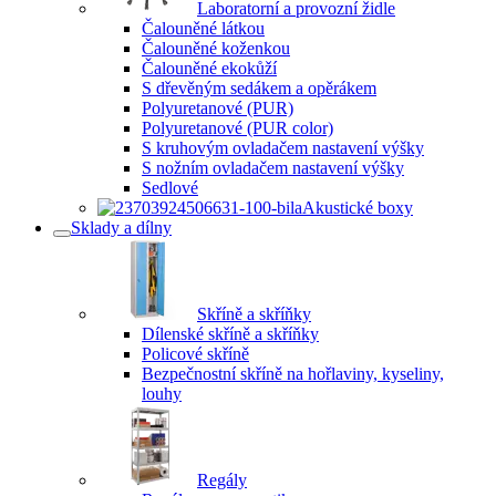
Laboratorní a provozní židle
Čalouněné látkou
Čalouněné koženkou
Čalouněné ekokůží
S dřevěným sedákem a opěrákem
Polyuretanové (PUR)
Polyuretanové (PUR color)
S kruhovým ovladačem nastavení výšky
S nožním ovladačem nastavení výšky
Sedlové
Akustické boxy
Sklady a dílny
Skříně a skříňky
Dílenské skříně a skříňky
Policové skříně
Bezpečnostní skříně na hořlaviny, kyseliny,
louhy
Regály