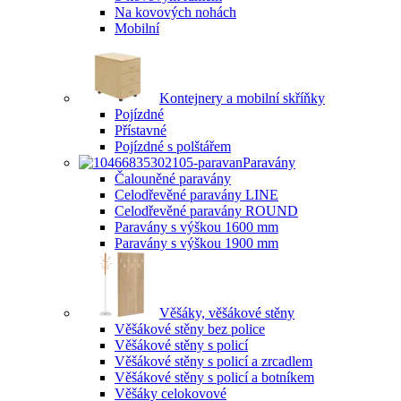
Na kovových nohách
Mobilní
Kontejnery a mobilní skříňky
Pojízdné
Přístavné
Pojízdné s polštářem
Paravány
Čalouněné paravány
Celodřevěné paravány LINE
Celodřevěné paravány ROUND
Paravány s výškou 1600 mm
Paravány s výškou 1900 mm
Věšáky, věšákové stěny
Věšákové stěny bez police
Věšákové stěny s policí
Věšákové stěny s policí a zrcadlem
Věšákové stěny s policí a botníkem
Věšáky celokovové