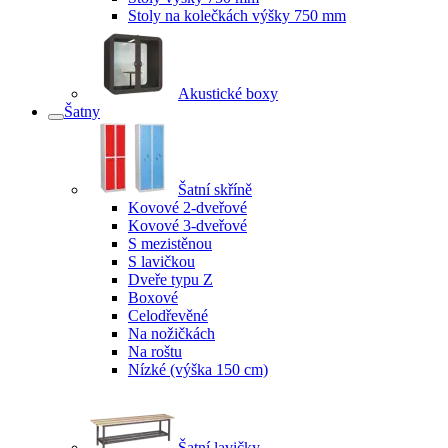
Stoly na kolečkách výšky 750 mm
Akustické boxy
Šatny
Šatní skříně
Kovové 2-dveřové
Kovové 3-dveřové
S mezistěnou
S lavičkou
Dveře typu Z
Boxové
Celodřevěné
Na nožičkách
Na roštu
Nízké (výška 150 cm)
Šatní lavičky