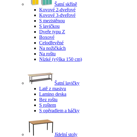
Šatní skříně
Kovové 2-dveřové
Kovové 3-dveřové
S mezistěnou
S lavičkou
Dveře typu Z
Boxové
Celodřevěné
Na nožičkách
Na roštu
Nízké (výška 150 cm)
Šatní lavičky
Latě z masivu
Lamino deska
Bez roštu
S roštem
S opěradlem a háčky
Jídelní stoly