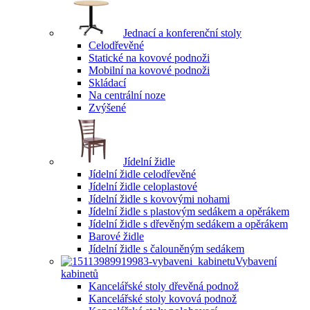
Jednací a konferenční stoly
Celodřevěné
Statické na kovové podnoži
Mobilní na kovové podnoži
Skládací
Na centrální noze
Zvýšené
Jídelní židle
Jídelní židle celodřevěné
Jídelní židle celoplastové
Jídelní židle s kovovými nohami
Jídelní židle s plastovým sedákem a opěrákem
Jídelní židle s dřevěným sedákem a opěrákem
Barové židle
Jídelní židle s čalouněným sedákem
Vybavení
kabinetů
Kancelářské stoly dřevěná podnož
Kancelářské stoly kovová podnož