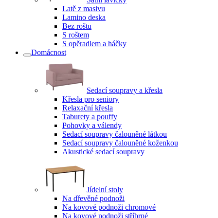
Latě z masivu
Lamino deska
Bez roštu
S roštem
S opěradlem a háčky
Domácnost
Sedací soupravy a křesla
Křesla pro seniory
Relaxační křesla
Taburety a pouffy
Pohovky a válendy
Sedací soupravy čalouněné látkou
Sedací soupravy čalouněné koženkou
Akustické sedací soupravy
Jídelní stoly
Na dřevěné podnoži
Na kovové podnoži chromové
Na kovové podnoži stříbrné