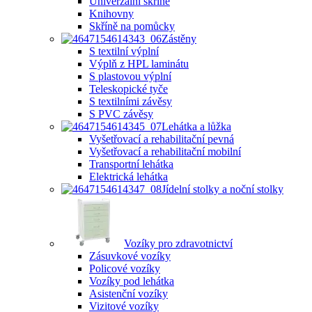
Univerzální skříně
Knihovny
Skříně na pomůcky
Zástěny
S textilní výplní
Výplň z HPL laminátu
S plastovou výplní
Teleskopické tyče
S textilními závěsy
S PVC závěsy
Lehátka a lůžka
Vyšetřovací a rehabilitační pevná
Vyšetřovací a rehabilitační mobilní
Transportní lehátka
Elektrická lehátka
Jídelní stolky a noční stolky
Vozíky pro zdravotnictví
Zásuvkové vozíky
Policové vozíky
Vozíky pod lehátka
Asistenční vozíky
Vizitové vozíky