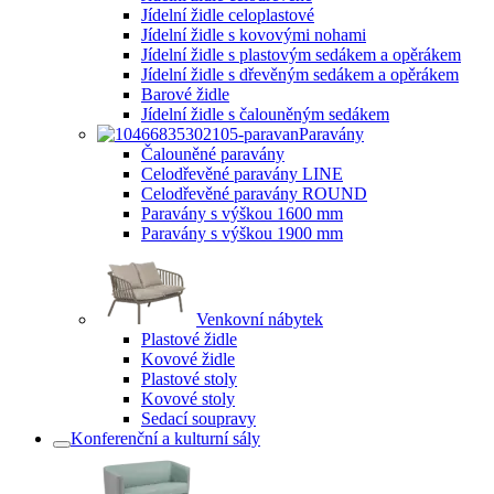
Jídelní židle celoplastové
Jídelní židle s kovovými nohami
Jídelní židle s plastovým sedákem a opěrákem
Jídelní židle s dřevěným sedákem a opěrákem
Barové židle
Jídelní židle s čalouněným sedákem
Paravány
Čalouněné paravány
Celodřevěné paravány LINE
Celodřevěné paravány ROUND
Paravány s výškou 1600 mm
Paravány s výškou 1900 mm
Venkovní nábytek
Plastové židle
Kovové židle
Plastové stoly
Kovové stoly
Sedací soupravy
Konferenční a kulturní sály