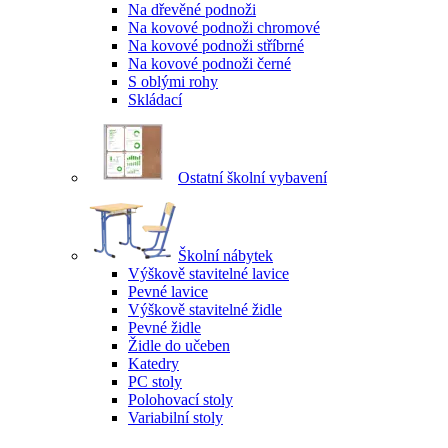
Na dřevěné podnoži
Na kovové podnoži chromové
Na kovové podnoži stříbrné
Na kovové podnoži černé
S oblými rohy
Skládací
Ostatní školní vybavení
Školní nábytek
Výškově stavitelné lavice
Pevné lavice
Výškově stavitelné židle
Pevné židle
Židle do učeben
Katedry
PC stoly
Polohovací stoly
Variabilní stoly