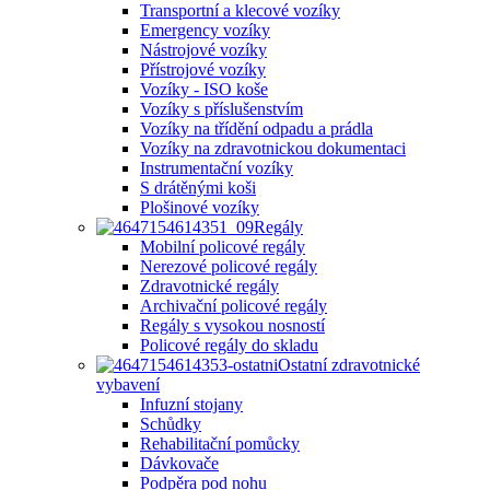
Transportní a klecové vozíky
Emergency vozíky
Nástrojové vozíky
Přístrojové vozíky
Vozíky - ISO koše
Vozíky s příslušenstvím
Vozíky na třídění odpadu a prádla
Vozíky na zdravotnickou dokumentaci
Instrumentační vozíky
S drátěnými koši
Plošinové vozíky
Regály
Mobilní policové regály
Nerezové policové regály
Zdravotnické regály
Archivační policové regály
Regály s vysokou nosností
Policové regály do skladu
Ostatní zdravotnické
vybavení
Infuzní stojany
Schůdky
Rehabilitační pomůcky
Dávkovače
Podpěra pod nohu