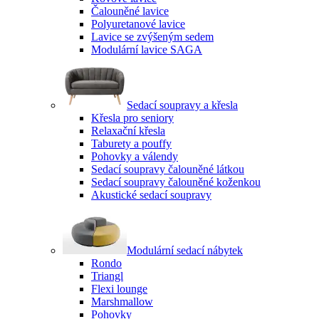
Čalouněné lavice
Polyuretanové lavice
Lavice se zvýšeným sedem
Modulární lavice SAGA
Sedací soupravy a křesla
Křesla pro seniory
Relaxační křesla
Taburety a pouffy
Pohovky a válendy
Sedací soupravy čalouněné látkou
Sedací soupravy čalouněné koženkou
Akustické sedací soupravy
Modulární sedací nábytek
Rondo
Triangl
Flexi lounge
Marshmallow
Pohovky