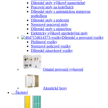
Dílenské stoly výškově nastavitelné
Pracovní stoly na kolečkách
Dílenské stoly s antistatickou gumovou
podložkou
Dílenské stoly s policemi
Nerezové pracovní stoly
Dílenské stoly s nástavbou
Elektricky výškově stavitelnými stoly
Dílenské a provozní vozíky
Plošinové vozíky
Nerezové policové vozíky
Dílenské zásuvkové vozíky
Ostatní provozní vybavení
Akustické boxy
Školství