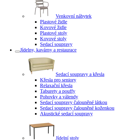
Venkovní nábytek
Plastové židle
Kovové židle
Plastové stoly
Kovové stoly
Sedací soupravy
Jídelny, kavárny a restaurace
Sedací soupravy a křesla
Křesla pro seniory
Relaxační křesla
Taburety a pouffy
Pohovky a válendy
Sedací soupravy čalouněné látkou
Sedací soupravy čalouněné koženkou
Akustické sedací soupravy
Jídelní stoly