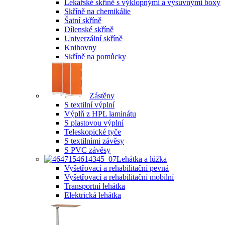
Lékařské skříně s výklopnými a výsuvnými boxy
Skříně na chemikálie
Šatní skříně
Dílenské skříně
Univerzální skříně
Knihovny
Skříně na pomůcky
Zástěny
S textilní výplní
Výplň z HPL laminátu
S plastovou výplní
Teleskopické tyče
S textilními závěsy
S PVC závěsy
Lehátka a lůžka
Vyšetřovací a rehabilitační pevná
Vyšetřovací a rehabilitační mobilní
Transportní lehátka
Elektrická lehátka