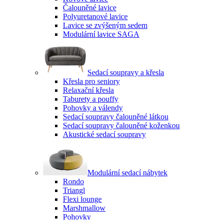
Čalouněné lavice
Polyuretanové lavice
Lavice se zvýšeným sedem
Modulární lavice SAGA
Sedací soupravy a křesla
Křesla pro seniory
Relaxační křesla
Taburety a pouffy
Pohovky a válendy
Sedací soupravy čalouněné látkou
Sedací soupravy čalouněné koženkou
Akustické sedací soupravy
Modulární sedací nábytek
Rondo
Triangl
Flexi lounge
Marshmallow
Pohovky