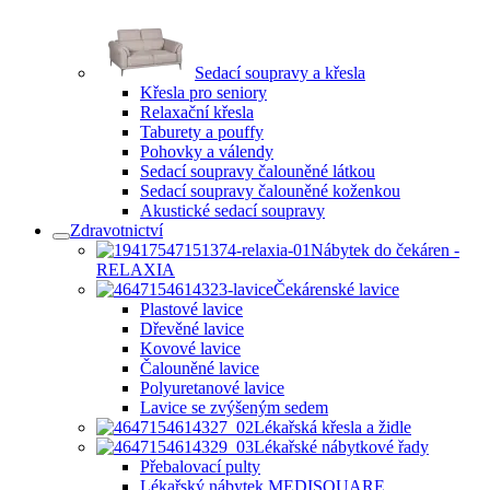
Sedací soupravy a křesla
Křesla pro seniory
Relaxační křesla
Taburety a pouffy
Pohovky a válendy
Sedací soupravy čalouněné látkou
Sedací soupravy čalouněné koženkou
Akustické sedací soupravy
Zdravotnictví
Nábytek do čekáren -
RELAXIA
Čekárenské lavice
Plastové lavice
Dřevěné lavice
Kovové lavice
Čalouněné lavice
Polyuretanové lavice
Lavice se zvýšeným sedem
Lékařská křesla a židle
Lékařské nábytkové řady
Přebalovací pulty
Lékařský nábytek MEDISQUARE