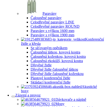
Paravány
Čalouněné paravány
Celodřevěné paravány LINE
Celodřevěné paravány ROUND
Paravány s výškou 1600 mm
Paravány s výškou 1900 mm
Konferenční
židle a křesla
Se síťovaným opěrákem
Čalouněná látkou, kovová kostra
Čalouněná koženkou, kovová kostra
Čalouněná ekokůží, kovová kostra
Dřevěné židle
Dřevěné židle čalouněné látkou
Dřevěné židle čalouněné koženkou
Plastové konferenční židle
Skládací konferenční židle
Akustické
boxy
Zázemí a provoz
Dávkovače a náplně
Mopy