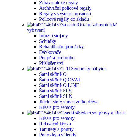
Zdravotnické regály
Archivační policové regály
Regály s vysokou nosností
Policové regály do skladu
Ostatní zdravotnické
vybavení
Infuzní stojany
Schůdky
Rehabilitační pomůcky
Dávkovače
Podpěra pod nohu
Příslušenství
Seniorský nábytek
Šatní skříně Q
Šatní skříně Q OVAL
Šatní skříně Q LINE
Šatní skříně SLS
Šatní skříně SLN
Jídelní stoly z masivního dřeva
Křesla pro seniory
Sedací soupravy a křesla
Křesla pro seniory
Relaxační křesla
Taburety a pouffy
Pohovky a válendy