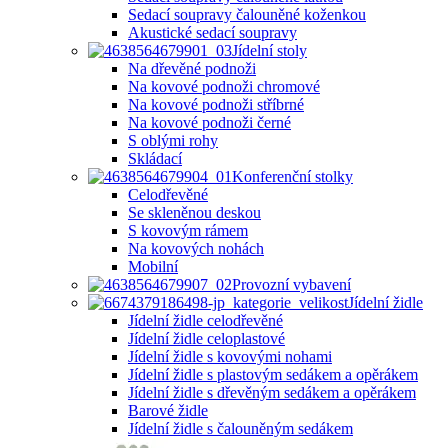
Sedací soupravy čalouněné koženkou
Akustické sedací soupravy
Jídelní stoly
Na dřevěné podnoži
Na kovové podnoži chromové
Na kovové podnoži stříbrné
Na kovové podnoži černé
S oblými rohy
Skládací
Konferenční stolky
Celodřevěné
Se skleněnou deskou
S kovovým rámem
Na kovových nohách
Mobilní
Provozní vybavení
Jídelní židle
Jídelní židle celodřevěné
Jídelní židle celoplastové
Jídelní židle s kovovými nohami
Jídelní židle s plastovým sedákem a opěrákem
Jídelní židle s dřevěným sedákem a opěrákem
Barové židle
Jídelní židle s čalouněným sedákem