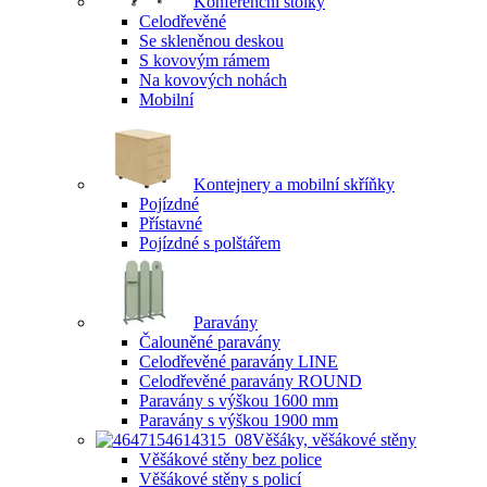
Konferenční stolky
Celodřevěné
Se skleněnou deskou
S kovovým rámem
Na kovových nohách
Mobilní
Kontejnery a mobilní skříňky
Pojízdné
Přístavné
Pojízdné s polštářem
Paravány
Čalouněné paravány
Celodřevěné paravány LINE
Celodřevěné paravány ROUND
Paravány s výškou 1600 mm
Paravány s výškou 1900 mm
Věšáky, věšákové stěny
Věšákové stěny bez police
Věšákové stěny s policí