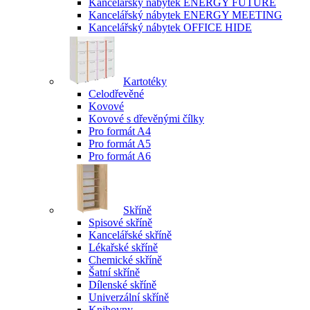
Kancelářský nábytek ENERGY FUTURE
Kancelářský nábytek ENERGY MEETING
Kancelářský nábytek OFFICE HIDE
Kartotéky
Celodřevěné
Kovové
Kovové s dřevěnými čílky
Pro formát A4
Pro formát A5
Pro formát A6
Skříně
Spisové skříně
Kancelářské skříně
Lékařské skříně
Chemické skříně
Šatní skříně
Dílenské skříně
Univerzální skříně
Knihovny