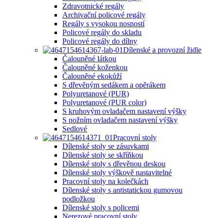
Zdravotnické regály
Archivační policové regály
Regály s vysokou nosností
Policové regály do skladu
Policové regály do dílny
Dílenské a provozní židle
Čalouněné látkou
Čalouněné koženkou
Čalouněné ekokůží
S dřevěným sedákem a opěrákem
Polyuretanové (PUR)
Polyuretanové (PUR color)
S kruhovým ovladačem nastavení výšky
S nožním ovladačem nastavení výšky
Sedlové
Pracovní stoly
Dílenské stoly se zásuvkami
Dílenské stoly se skříňkou
Dílenské stoly s dřevěnou deskou
Dílenské stoly výškově nastavitelné
Pracovní stoly na kolečkách
Dílenské stoly s antistatickou gumovou
podložkou
Dílenské stoly s policemi
Nerezové pracovní stoly