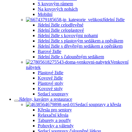
S kovovým rámem
Na kovových nohách
Mobilní
Jídelní židle
Jídelní židle celodřevěné
Jídelní židle celoplastové
Jídelní židle s kovovými nohami
Jídelní židle s plastovým sedákem a opěrákem
Jídelní židle s dřevěným sedákem a opěrákem
Barové židle
Jídelní židle s čalouněným sedákem
Venkovní
nábytek
Plastové židle
Kovové židle
Plastové stoly
Kovové stoly
Sedací soupravy
Jídelny, kavárny a restaurace
Sedací soupravy a křesla
Křesla pro seniory
Relaxační křesla
Taburety a pouffy
Pohovky a válendy
Sedací soupravy čalouněné látkou