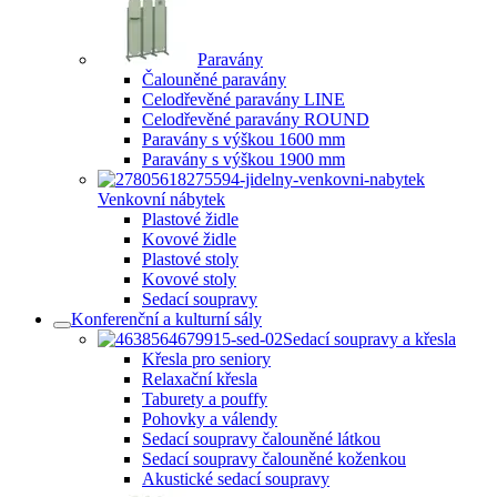
Paravány
Čalouněné paravány
Celodřevěné paravány LINE
Celodřevěné paravány ROUND
Paravány s výškou 1600 mm
Paravány s výškou 1900 mm
Venkovní nábytek
Plastové židle
Kovové židle
Plastové stoly
Kovové stoly
Sedací soupravy
Konferenční a kulturní sály
Sedací soupravy a křesla
Křesla pro seniory
Relaxační křesla
Taburety a pouffy
Pohovky a válendy
Sedací soupravy čalouněné látkou
Sedací soupravy čalouněné koženkou
Akustické sedací soupravy