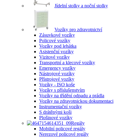
Jídelní stolky a noční stolky
Vozíky pro zdravotnictví
Zásuvkové vozíky
Policové vozíky
Vozíky pod lehátka
Asistenční vozíky
Vizitové vozíky
Transportní a klecové vozíky
Emergency vozíky
Nástrojové vozíky
Přístrojové vozíky
Vozíky - ISO koše
Vozíky s příslušenstvím
Vozíky na třídění odpadu a prádla
Vozíky na zdravotnickou dokumentaci
Instrumentační vozíky
S drátěnými koši
Plošinové vozíky
Regály
Mobilní policové regály
Nerezové policové regály