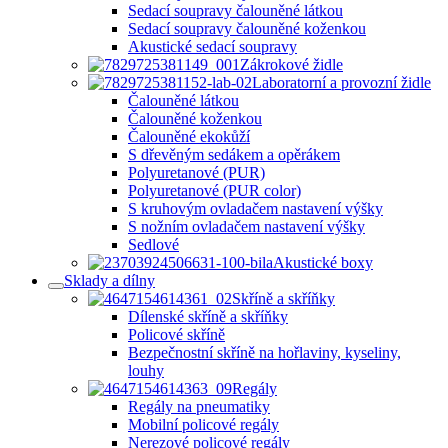
Sedací soupravy čalouněné látkou
Sedací soupravy čalouněné koženkou
Akustické sedací soupravy
Zákrokové židle
Laboratorní a provozní židle
Čalouněné látkou
Čalouněné koženkou
Čalouněné ekokůží
S dřevěným sedákem a opěrákem
Polyuretanové (PUR)
Polyuretanové (PUR color)
S kruhovým ovladačem nastavení výšky
S nožním ovladačem nastavení výšky
Sedlové
Akustické boxy
Sklady a dílny
Skříně a skříňky
Dílenské skříně a skříňky
Policové skříně
Bezpečnostní skříně na hořlaviny, kyseliny,
louhy
Regály
Regály na pneumatiky
Mobilní policové regály
Nerezové policové regály