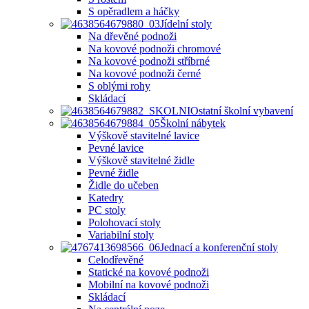
S opěradlem a háčky
Jídelní stoly
Na dřevěné podnoži
Na kovové podnoži chromové
Na kovové podnoži stříbrné
Na kovové podnoži černé
S oblými rohy
Skládací
Ostatní školní vybavení
Školní nábytek
Výškově stavitelné lavice
Pevné lavice
Výškově stavitelné židle
Pevné židle
Židle do učeben
Katedry
PC stoly
Polohovací stoly
Variabilní stoly
Jednací a konferenční stoly
Celodřevěné
Statické na kovové podnoži
Mobilní na kovové podnoži
Skládací