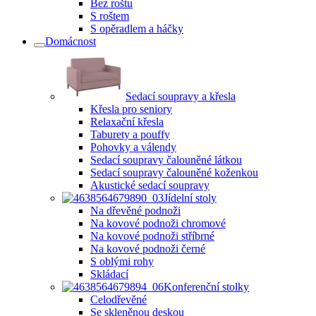
Bez roštu
S roštem
S opěradlem a háčky
Domácnost
Sedací soupravy a křesla
Křesla pro seniory
Relaxační křesla
Taburety a pouffy
Pohovky a válendy
Sedací soupravy čalouněné látkou
Sedací soupravy čalouněné koženkou
Akustické sedací soupravy
Jídelní stoly
Na dřevěné podnoži
Na kovové podnoži chromové
Na kovové podnoži stříbrné
Na kovové podnoži černé
S oblými rohy
Skládací
Konferenční stolky
Celodřevěné
Se skleněnou deskou