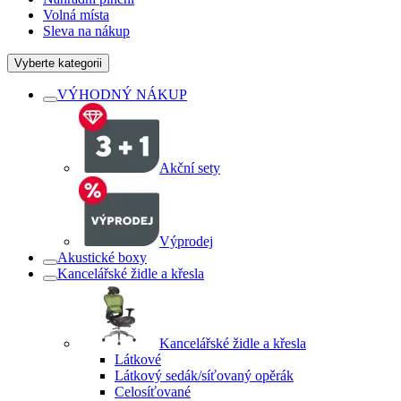
Volná místa
Sleva na nákup
Vyberte kategorii
VÝHODNÝ NÁKUP
Akční sety
Výprodej
Akustické boxy
Kancelářské židle a křesla
Kancelářské židle a křesla
Látkové
Látkový sedák/síťovaný opěrák
Celosíťované