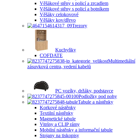
Věšákové stěny s policí a zrcadlem
Věšákové stěny s policí a botníkem
Věšáky celokovové
Věšáky kov/dřevo
Trezory
Kuchyňky
COFDATE
Multimediální
zásuvková centra, vedení kabelů
PC vozíky, držáky, podstavce
Podložky pod nohy
Tabule a nástěnky
Korkové nástěnky
Textilní nástěnky
Magnetické tabule
Vitríny a CLIP rámy
Mobilní nástěnky a informační tabule
Stojany na tiskopisy