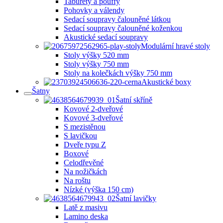
Taburety a pouffy
Pohovky a válendy
Sedací soupravy čalouněné látkou
Sedací soupravy čalouněné koženkou
Akustické sedací soupravy
Modulární hravé stoly
Stoly výšky 520 mm
Stoly výšky 750 mm
Stoly na kolečkách výšky 750 mm
Akustické boxy
Šatny
Šatní skříně
Kovové 2-dveřové
Kovové 3-dveřové
S mezistěnou
S lavičkou
Dveře typu Z
Boxové
Celodřevěné
Na nožičkách
Na roštu
Nízké (výška 150 cm)
Šatní lavičky
Latě z masivu
Lamino deska