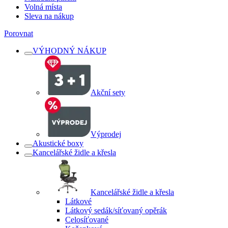
Volná místa
Sleva na nákup
Porovnat
VÝHODNÝ NÁKUP
Akční sety
Výprodej
Akustické boxy
Kancelářské židle a křesla
Kancelářské židle a křesla
Látkové
Látkový sedák/síťovaný opěrák
Celosíťované