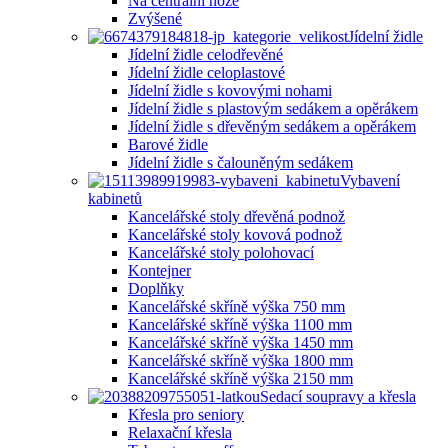
Na centrální noze
Zvýšené
Jídelní židle
Jídelní židle celodřevěné
Jídelní židle celoplastové
Jídelní židle s kovovými nohami
Jídelní židle s plastovým sedákem a opěrákem
Jídelní židle s dřevěným sedákem a opěrákem
Barové židle
Jídelní židle s čalouněným sedákem
Vybavení
kabinetů
Kancelářské stoly dřevěná podnož
Kancelářské stoly kovová podnož
Kancelářské stoly polohovací
Kontejner
Doplňky
Kancelářské skříně výška 750 mm
Kancelářské skříně výška 1100 mm
Kancelářské skříně výška 1450 mm
Kancelářské skříně výška 1800 mm
Kancelářské skříně výška 2150 mm
Sedací soupravy a křesla
Křesla pro seniory
Relaxační křesla