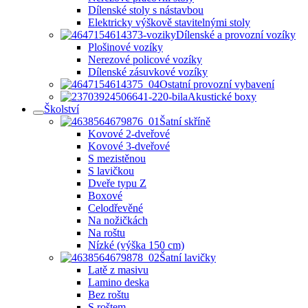
Dílenské stoly s nástavbou
Elektricky výškově stavitelnými stoly
Dílenské a provozní vozíky
Plošinové vozíky
Nerezové policové vozíky
Dílenské zásuvkové vozíky
Ostatní provozní vybavení
Akustické boxy
Školství
Šatní skříně
Kovové 2-dveřové
Kovové 3-dveřové
S mezistěnou
S lavičkou
Dveře typu Z
Boxové
Celodřevěné
Na nožičkách
Na roštu
Nízké (výška 150 cm)
Šatní lavičky
Latě z masivu
Lamino deska
Bez roštu
S roštem