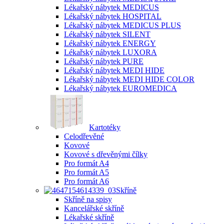
Lékařský nábytek MEDICUS
Lékařský nábytek HOSPITAL
Lékařský nábytek MEDICUS PLUS
Lékařský nábytek SILENT
Lékařský nábytek ENERGY
Lékařský nábytek LUXORA
Lékařský nábytek PURE
Lékařský nábytek MEDI HIDE
Lékařský nábytek MEDI HIDE COLOR
Lékařský nábytek EUROMEDICA
Kartotéky
Celodřevěné
Kovové
Kovové s dřevěnými čílky
Pro formát A4
Pro formát A5
Pro formát A6
Skříně
Skříně na spisy
Kancelářské skříně
Lékařské skříně