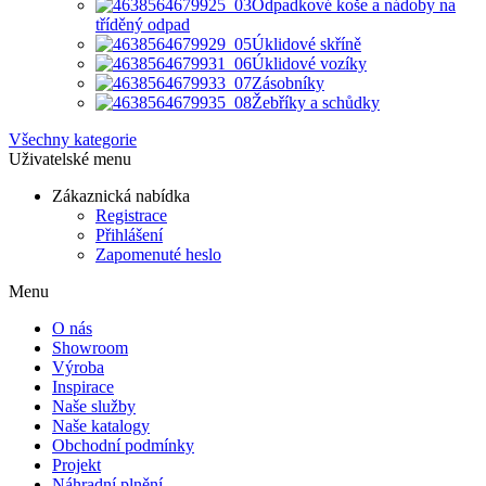
Odpadkové koše a nádoby na
tříděný odpad
Úklidové skříně
Úklidové vozíky
Zásobníky
Žebříky a schůdky
Všechny kategorie
Uživatelské menu
Zákaznická nabídka
Registrace
Přihlášení
Zapomenuté heslo
Menu
O nás
Showroom
Výroba
Inspirace
Naše služby
Naše katalogy
Obchodní podmínky
Projekt
Náhradní plnění