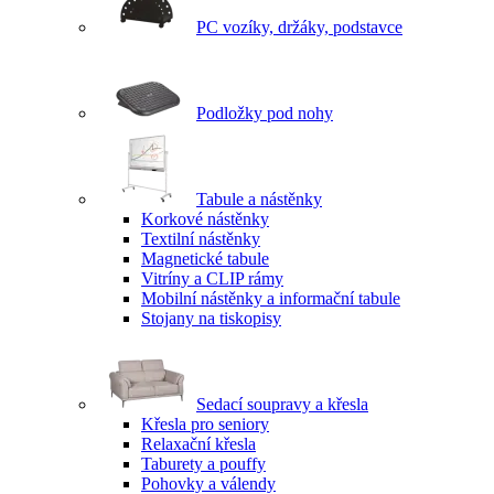
PC vozíky, držáky, podstavce
Podložky pod nohy
Tabule a nástěnky
Korkové nástěnky
Textilní nástěnky
Magnetické tabule
Vitríny a CLIP rámy
Mobilní nástěnky a informační tabule
Stojany na tiskopisy
Sedací soupravy a křesla
Křesla pro seniory
Relaxační křesla
Taburety a pouffy
Pohovky a válendy