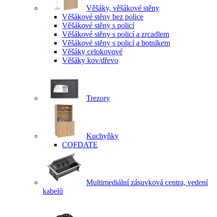
Věšáky, věšákové stěny
Věšákové stěny bez police
Věšákové stěny s policí
Věšákové stěny s policí a zrcadlem
Věšákové stěny s policí a botníkem
Věšáky celokovové
Věšáky kov/dřevo
Trezory
Kuchyňky
COFDATE
Multimediální zásuvková centra, vedení
kabelů