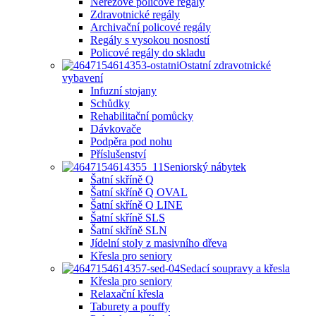
Nerezové policové regály
Zdravotnické regály
Archivační policové regály
Regály s vysokou nosností
Policové regály do skladu
Ostatní zdravotnické
vybavení
Infuzní stojany
Schůdky
Rehabilitační pomůcky
Dávkovače
Podpěra pod nohu
Příslušenství
Seniorský nábytek
Šatní skříně Q
Šatní skříně Q OVAL
Šatní skříně Q LINE
Šatní skříně SLS
Šatní skříně SLN
Jídelní stoly z masivního dřeva
Křesla pro seniory
Sedací soupravy a křesla
Křesla pro seniory
Relaxační křesla
Taburety a pouffy