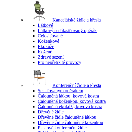
Kancelářské židle a křesla
Látkové
Látkový sedák/síťovaný opěrák
Celosíťované
Koženkové
Ekokůže
Kožené
Zdravé sezení
Pro nepřetržité provozy
Konferenční židle a křesla
Se síťovaným opěrákem
Čalouněná látkou, kovová kostra
Čalouněná koženkou, kovová kostra
Čalouněná ekokůží, kovová kostra
Dřevěné židle
Dřevěné židle čalouněné látkou
Dřevěné židle čalouněné koženkou
Plastové konferenční židle