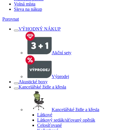
Volná místa
Sleva na nákup
Porovnat
VÝHODNÝ NÁKUP
Akční sety
Výprodej
Akustické boxy
Kancelářské židle a křesla
Kancelářské židle a křesla
Látkové
Látkový sedák/síťovaný opěrák
Celosíťované