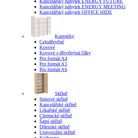
Kancelářský nábytek ENERGY FUTURE
Kancelářský nábytek ENERGY MEETING
Kancelářský nábytek OFFICE HIDE
Kartotéky
Celodřevěné
Kovové
Kovové s dřevěnými čílky
Pro formát A4
Pro formát A5
Pro formát A6
Skříně
Spisové skříně
Kancelářské skříně
Lékařské skříně
Chemické skříně
Šatní skříně
Dílenské skříně
Univerzální skříně
Knihovny