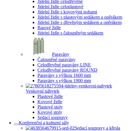
Jídelní židle celodřevěné
Jídelní židle celoplastové
Jídelní židle s kovovými nohami
Jídelní židle s plastovým sedákem a opěrákem
Jídelní židle s dřevěným sedákem a opěrákem
Barové židle
Jídelní židle s čalouněným sedákem
Paravány
Čalouněné paravány
Celodřevěné paravány LINE
Celodřevěné paravány ROUND
Paravány s výškou 1600 mm
Paravány s výškou 1900 mm
Venkovní nábytek
Plastové židle
Kovové židle
Plastové stoly
Kovové stoly
Sedací soupravy
Konferenční a kulturní sály
Sedací soupravy a křesla