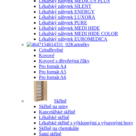
Lékařský nábytek MEDICUS PLUS
Lékařský nábytek SILENT
Lékařský nábytek ENERGY
Lékařský nábytek LUXORA
Lékařský nábytek PURE
Lékařský nábytek MEDI HIDE
Lékařský nábytek MEDI HIDE COLOR
Lékařský nábytek EUROMEDICA
Kartotéky
Celodřevěné
Kovové
Kovové s dřevěnými čílky
Pro formát A4
Pro formát A5
Pro formát A6
Skříně
Skříně na spisy
Kancelářské skříně
Lékařské skříně
Lékařské skříně s výklopnými a výsuvnými boxy
Skříně na chemikálie
Šatní skříně