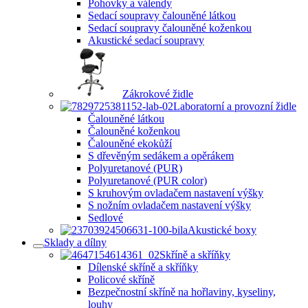
Pohovky a válendy
Sedací soupravy čalouněné látkou
Sedací soupravy čalouněné koženkou
Akustické sedací soupravy
Zákrokové židle
Laboratorní a provozní židle
Čalouněné látkou
Čalouněné koženkou
Čalouněné ekokůží
S dřevěným sedákem a opěrákem
Polyuretanové (PUR)
Polyuretanové (PUR color)
S kruhovým ovladačem nastavení výšky
S nožním ovladačem nastavení výšky
Sedlové
Akustické boxy
Sklady a dílny
Skříně a skříňky
Dílenské skříně a skříňky
Policové skříně
Bezpečnostní skříně na hořlaviny, kyseliny,
louhy