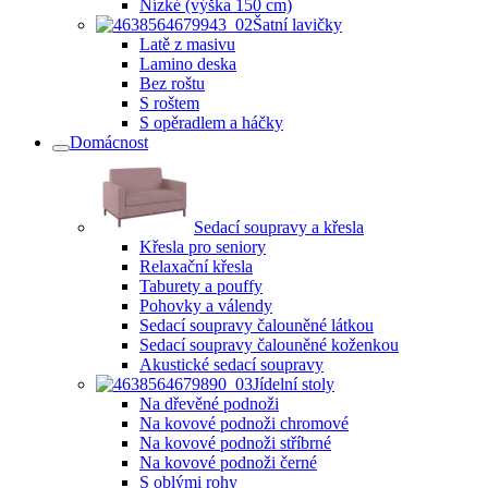
Nízké (výška 150 cm)
Šatní lavičky
Latě z masivu
Lamino deska
Bez roštu
S roštem
S opěradlem a háčky
Domácnost
Sedací soupravy a křesla
Křesla pro seniory
Relaxační křesla
Taburety a pouffy
Pohovky a válendy
Sedací soupravy čalouněné látkou
Sedací soupravy čalouněné koženkou
Akustické sedací soupravy
Jídelní stoly
Na dřevěné podnoži
Na kovové podnoži chromové
Na kovové podnoži stříbrné
Na kovové podnoži černé
S oblými rohy