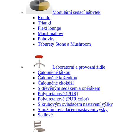
Modulární sedací nábytek
Rondo
Triangl
Flexi lounge
Marshmallow
Pohovky
Taburety Stone a Mushroom
Laboratorní a provozní židle
Čalouněné látkou
Čalouněné koženkou
Čalouněné ekokůží
S dřevěným sedákem a opěrákem
Polyuretanové (PUR)
Polyuretanové (PUR color)
S kruhovým ovladačem nastavení výšky
S nožním ovladačem nastavení výšky
Sedlové