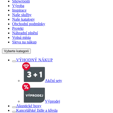
Showroom
Výroba
Inspirace
Naše služby
Naše katalogy
Obchodní podmínky
Projekt
Náhradní plnění
Volná místa
Sleva na nákup
Vyberte kategorii
VÝHODNÝ NÁKUP
Akční sety
Výprodej
Akustické boxy
Kancelářské židle a křesla