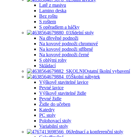
Latě z masivu
Lamino deska
Bez roštu
S roštem
S opěradlem a háčky
Jídelní stoly
Na dřevěné podnoži
Na kovové podnoži chromové
Na kovové podnoži stříbrné
Na kovové podnoži černé
S oblými rohy
Skládací
Ostatní školní vybavení
Školní nábytek
Výškově stavitelné lavice
Pevné lavice
Výškově stavitelné židle
Pevné židle
Židle do učeben
Katedry
PC stoly
Polohovací stoly
Variabilní stoly
Jednací a konferenční stoly