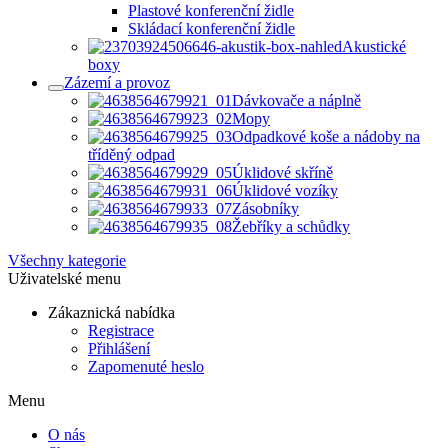
Plastové konferenční židle
Skládací konferenční židle
Akustické
boxy
Zázemí a provoz
Dávkovače a náplně
Mopy
Odpadkové koše a nádoby na
tříděný odpad
Úklidové skříně
Úklidové vozíky
Zásobníky
Žebříky a schůdky
Všechny kategorie
Uživatelské menu
Zákaznická nabídka
Registrace
Přihlášení
Zapomenuté heslo
Menu
O nás