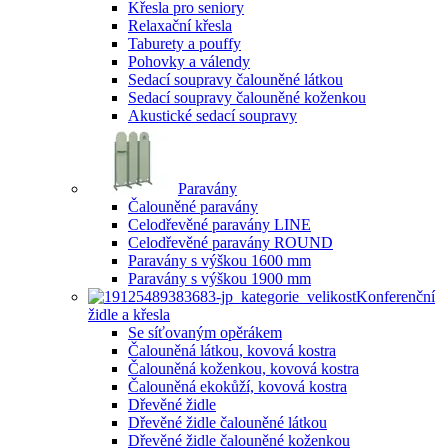
Křesla pro seniory
Relaxační křesla
Taburety a pouffy
Pohovky a válendy
Sedací soupravy čalouněné látkou
Sedací soupravy čalouněné koženkou
Akustické sedací soupravy
Paravány
Čalouněné paravány
Celodřevěné paravány LINE
Celodřevěné paravány ROUND
Paravány s výškou 1600 mm
Paravány s výškou 1900 mm
Konferenční
židle a křesla
Se síťovaným opěrákem
Čalouněná látkou, kovová kostra
Čalouněná koženkou, kovová kostra
Čalouněná ekokůží, kovová kostra
Dřevěné židle
Dřevěné židle čalouněné látkou
Dřevěné židle čalouněné koženkou