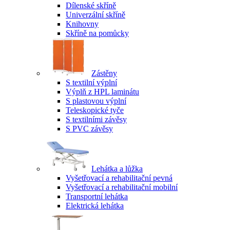
Dílenské skříně
Univerzální skříně
Knihovny
Skříně na pomůcky
Zástěny
S textilní výplní
Výplň z HPL laminátu
S plastovou výplní
Teleskopické tyče
S textilními závěsy
S PVC závěsy
Lehátka a lůžka
Vyšetřovací a rehabilitační pevná
Vyšetřovací a rehabilitační mobilní
Transportní lehátka
Elektrická lehátka