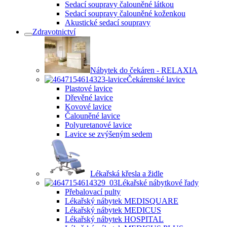
Sedací soupravy čalouněné látkou
Sedací soupravy čalouněné koženkou
Akustické sedací soupravy
Zdravotnictví
Nábytek do čekáren - RELAXIA
Čekárenské lavice
Plastové lavice
Dřevěné lavice
Kovové lavice
Čalouněné lavice
Polyuretanové lavice
Lavice se zvýšeným sedem
Lékařská křesla a židle
Lékařské nábytkové řady
Přebalovací pulty
Lékařský nábytek MEDISQUARE
Lékařský nábytek MEDICUS
Lékařský nábytek HOSPITAL