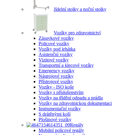
Jídelní stolky a noční stolky
Vozíky pro zdravotnictví
Zásuvkové vozíky
Policové vozíky
Vozíky pod lehátka
Asistenční vozíky
Vizitové vozíky
Transportní a klecové vozíky
Emergency vozíky
Nástrojové vozíky
Přístrojové vozíky
Vozíky - ISO koše
Vozíky s příslušenstvím
Vozíky na třídění odpadu a prádla
Vozíky na zdravotnickou dokumentaci
Instrumentační vozíky
S drátěnými koši
Plošinové vozíky
Regály
Mobilní policové regály