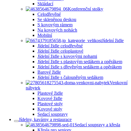
Skládací
Konferenční stolky
Celodřevěné
Se skleněnou deskou
S kovovým rámem
Na kovových nohách
Mobilní
Jídelní židle
Jídelní židle celodřevěné
Jídelní židle celoplastové
Jídelní židle s kovovými nohami
Jídelní židle s plastovým sedákem a opěrákem
Jídelní židle s dřevěným sedákem a opěrákem
Barové židle
Jídelní židle s čalouněným sedákem
Venkovní
nábytek
Plastové židle
Kovové židle
Plastové stoly
Kovové stoly
Sedací soupravy
Jídelny, kavárny a restaurace
Sedací soupravy a křesla
Křesla pro seniory