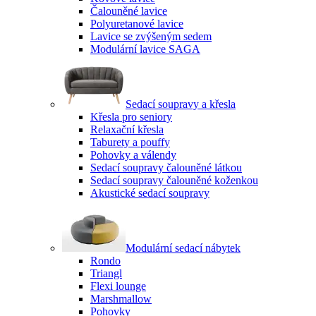
Čalouněné lavice
Polyuretanové lavice
Lavice se zvýšeným sedem
Modulární lavice SAGA
Sedací soupravy a křesla
Křesla pro seniory
Relaxační křesla
Taburety a pouffy
Pohovky a válendy
Sedací soupravy čalouněné látkou
Sedací soupravy čalouněné koženkou
Akustické sedací soupravy
Modulární sedací nábytek
Rondo
Triangl
Flexi lounge
Marshmallow
Pohovky