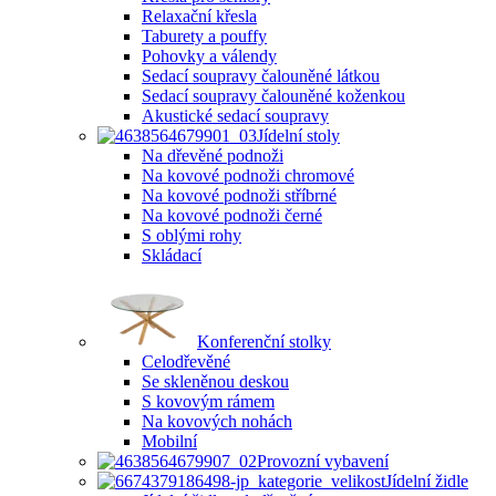
Relaxační křesla
Taburety a pouffy
Pohovky a válendy
Sedací soupravy čalouněné látkou
Sedací soupravy čalouněné koženkou
Akustické sedací soupravy
Jídelní stoly
Na dřevěné podnoži
Na kovové podnoži chromové
Na kovové podnoži stříbrné
Na kovové podnoži černé
S oblými rohy
Skládací
Konferenční stolky
Celodřevěné
Se skleněnou deskou
S kovovým rámem
Na kovových nohách
Mobilní
Provozní vybavení
Jídelní židle