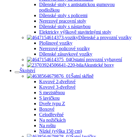
Dílenské stoly s antistatickou gumovou
podložkou
Dílenské stoly s policemi
Nerezové pracovní stoly
Dílenské stoly s nástavbou
Elektricky výškově stavitelnými stoly
Dílenské a provozní vozíky
Plošinové vozíky
Nerezové policové vozíky
Dílenské zásuvkové vozíky
Ostatní provozní vybavení
Akustické boxy
Školství
Šatní skříně
Kovové 2-dveřové
Kovové 3-dveřové
S mezistěnou
S lavičkou
Dveře typu Z
Boxové
Celodřevěné
Na nožičkách
Na roštu
Nízké (výška 150 cm)
Šatní lavičky