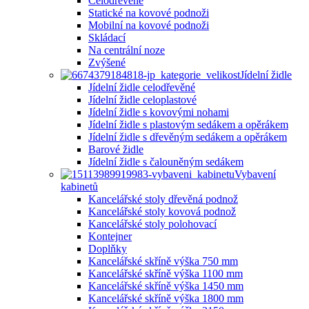
Celodřevěné
Statické na kovové podnoži
Mobilní na kovové podnoži
Skládací
Na centrální noze
Zvýšené
Jídelní židle
Jídelní židle celodřevěné
Jídelní židle celoplastové
Jídelní židle s kovovými nohami
Jídelní židle s plastovým sedákem a opěrákem
Jídelní židle s dřevěným sedákem a opěrákem
Barové židle
Jídelní židle s čalouněným sedákem
Vybavení
kabinetů
Kancelářské stoly dřevěná podnož
Kancelářské stoly kovová podnož
Kancelářské stoly polohovací
Kontejner
Doplňky
Kancelářské skříně výška 750 mm
Kancelářské skříně výška 1100 mm
Kancelářské skříně výška 1450 mm
Kancelářské skříně výška 1800 mm