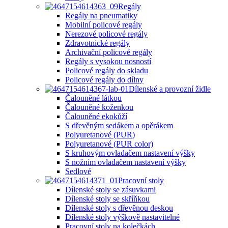
Regály
Regály na pneumatiky
Mobilní policové regály
Nerezové policové regály
Zdravotnické regály
Archivační policové regály
Regály s vysokou nosností
Policové regály do skladu
Policové regály do dílny
Dílenské a provozní židle
Čalouněné látkou
Čalouněné koženkou
Čalouněné ekokůží
S dřevěným sedákem a opěrákem
Polyuretanové (PUR)
Polyuretanové (PUR color)
S kruhovým ovladačem nastavení výšky
S nožním ovladačem nastavení výšky
Sedlové
Pracovní stoly
Dílenské stoly se zásuvkami
Dílenské stoly se skříňkou
Dílenské stoly s dřevěnou deskou
Dílenské stoly výškově nastavitelné
Pracovní stoly na kolečkách