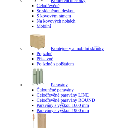
Konferenční stolky
Celodřevěné
Se skleněnou deskou
S kovovým rámem
Na kovových nohách
Mobilní
Kontejnery a mobilní skříňky
Pojízdné
Přístavné
Pojízdné s polštářem
Paravány
Čalouněné paravány
Celodřevěné paravány LINE
Celodřevěné paravány ROUND
Paravány s výškou 1600 mm
Paravány s výškou 1900 mm