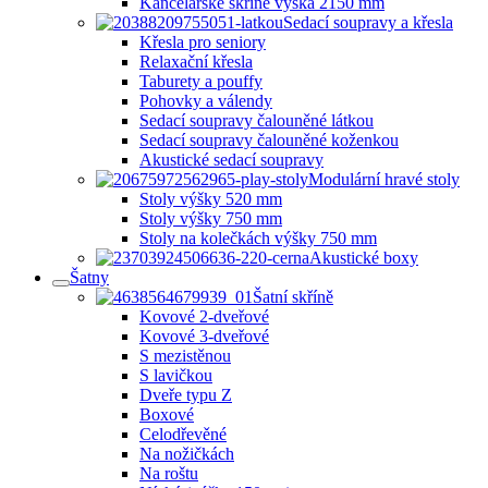
Kancelářské skříně výška 2150 mm
Sedací soupravy a křesla
Křesla pro seniory
Relaxační křesla
Taburety a pouffy
Pohovky a válendy
Sedací soupravy čalouněné látkou
Sedací soupravy čalouněné koženkou
Akustické sedací soupravy
Modulární hravé stoly
Stoly výšky 520 mm
Stoly výšky 750 mm
Stoly na kolečkách výšky 750 mm
Akustické boxy
Šatny
Šatní skříně
Kovové 2-dveřové
Kovové 3-dveřové
S mezistěnou
S lavičkou
Dveře typu Z
Boxové
Celodřevěné
Na nožičkách
Na roštu