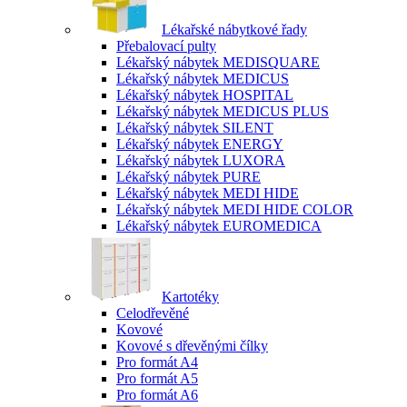
Lékařské nábytkové řady
Přebalovací pulty
Lékařský nábytek MEDISQUARE
Lékařský nábytek MEDICUS
Lékařský nábytek HOSPITAL
Lékařský nábytek MEDICUS PLUS
Lékařský nábytek SILENT
Lékařský nábytek ENERGY
Lékařský nábytek LUXORA
Lékařský nábytek PURE
Lékařský nábytek MEDI HIDE
Lékařský nábytek MEDI HIDE COLOR
Lékařský nábytek EUROMEDICA
Kartotéky
Celodřevěné
Kovové
Kovové s dřevěnými čílky
Pro formát A4
Pro formát A5
Pro formát A6