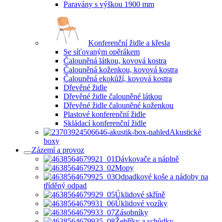
Paravány s výškou 1900 mm
Konferenční židle a křesla
Se síťovaným opěrákem
Čalouněná látkou, kovová kostra
Čalouněná koženkou, kovová kostra
Čalouněná ekokůží, kovová kostra
Dřevěné židle
Dřevěné židle čalouněné látkou
Dřevěné židle čalouněné koženkou
Plastové konferenční židle
Skládací konferenční židle
Akustické
boxy
Zázemí a provoz
Dávkovače a náplně
Mopy
Odpadkové koše a nádoby na
tříděný odpad
Úklidové skříně
Úklidové vozíky
Zásobníky
Žebříky a schůdky