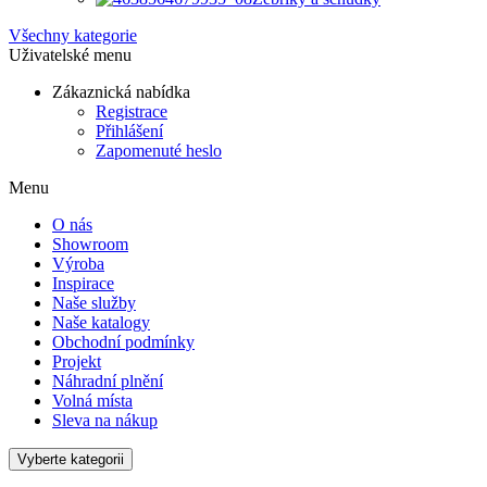
Všechny kategorie
Uživatelské menu
Zákaznická nabídka
Registrace
Přihlášení
Zapomenuté heslo
Menu
O nás
Showroom
Výroba
Inspirace
Naše služby
Naše katalogy
Obchodní podmínky
Projekt
Náhradní plnění
Volná místa
Sleva na nákup
Vyberte kategorii