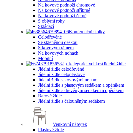
Na kovové podnoži chromové
Na kovové podnoži stříbrné
Na kovové podnoži černé
S oblými rohy
Skládací
Konferenční stolky
Celodřevěné
Se skleněnou deskou
S kovovým rámem
Na kovových nohách
Mobilní
Jídelní židle
Jídelní židle celodřevěné
Jídelní židle celoplastové
Jídelní židle s kovovými nohami
Jídelní židle s plastovým sedákem a opěrákem
Jídelní židle s dřevěným sedákem a opěrákem
Barové židle
Jídelní židle s čalouněným sedákem
Venkovní nábytek
Plastové židle