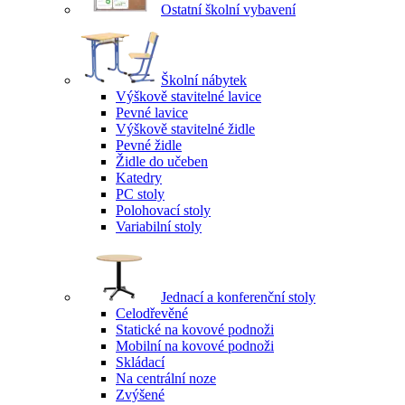
Ostatní školní vybavení
Školní nábytek
Výškově stavitelné lavice
Pevné lavice
Výškově stavitelné židle
Pevné židle
Židle do učeben
Katedry
PC stoly
Polohovací stoly
Variabilní stoly
Jednací a konferenční stoly
Celodřevěné
Statické na kovové podnoži
Mobilní na kovové podnoži
Skládací
Na centrální noze
Zvýšené