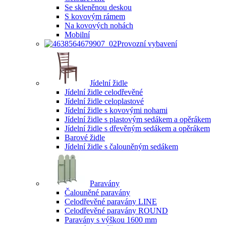
Se skleněnou deskou
S kovovým rámem
Na kovových nohách
Mobilní
Provozní vybavení
Jídelní židle
Jídelní židle celodřevěné
Jídelní židle celoplastové
Jídelní židle s kovovými nohami
Jídelní židle s plastovým sedákem a opěrákem
Jídelní židle s dřevěným sedákem a opěrákem
Barové židle
Jídelní židle s čalouněným sedákem
Paravány
Čalouněné paravány
Celodřevěné paravány LINE
Celodřevěné paravány ROUND
Paravány s výškou 1600 mm