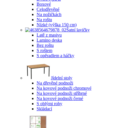
Boxové
Celodřevěné
Na nožičkách
Na roštu
Nízké (výška 150 cm)
Šatní lavičky
Latě z masivu
Lamino deska
Bez roštu
S roštem
S opěradlem a háčky
Jídelní stoly
Na dřevěné podnoži
Na kovové podnoži chromové
Na kovové podnoži stříbrné
Na kovové podnoži černé
S oblými rohy
Skládací