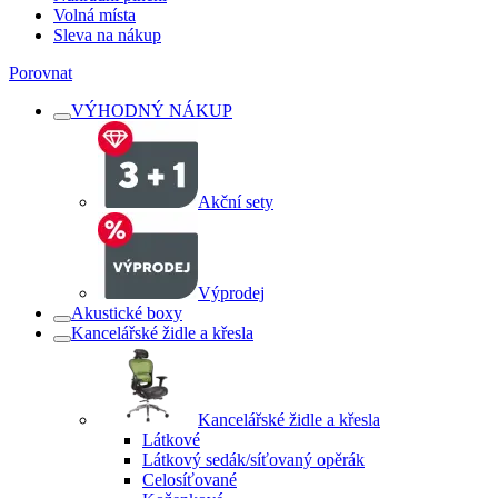
Volná místa
Sleva na nákup
Porovnat
VÝHODNÝ NÁKUP
Akční sety
Výprodej
Akustické boxy
Kancelářské židle a křesla
Kancelářské židle a křesla
Látkové
Látkový sedák/síťovaný opěrák
Celosíťované