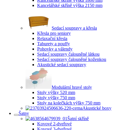
Kancelářské skříně výška 1800 mm
Kancelářské skříně výška 2150 mm
Sedací soupravy a křesla
Křesla pro seniory
Relaxační křesla
Taburety a pouffy
Pohovky a válendy
Sedací soupravy čalouněné látkou
Sedací soupravy čalouněné koženkou
Akustické sedací soupravy
Modulární hravé stoly
Stoly výšky 520 mm
Stoly výšky 750 mm
Stoly na kolečkách výšky 750 mm
Akustické boxy
Šatny
Šatní skříně
Kovové 2-dveřové
Kovové 3-dveřové