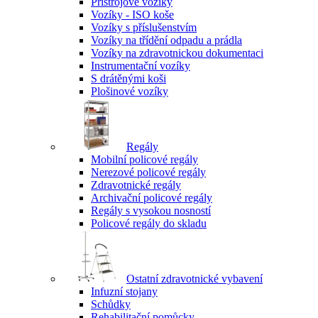
Přístrojové vozíky
Vozíky - ISO koše
Vozíky s příslušenstvím
Vozíky na třídění odpadu a prádla
Vozíky na zdravotnickou dokumentaci
Instrumentační vozíky
S drátěnými koši
Plošinové vozíky
Regály
Mobilní policové regály
Nerezové policové regály
Zdravotnické regály
Archivační policové regály
Regály s vysokou nosností
Policové regály do skladu
Ostatní zdravotnické vybavení
Infuzní stojany
Schůdky
Rehabilitační pomůcky