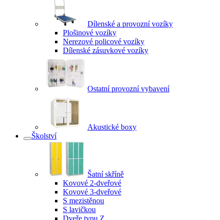
Dílenské a provozní vozíky
Plošinové vozíky
Nerezové policové vozíky
Dílenské zásuvkové vozíky
Ostatní provozní vybavení
Akustické boxy
Školství
Šatní skříně
Kovové 2-dveřové
Kovové 3-dveřové
S mezistěnou
S lavičkou
Dveře typu Z