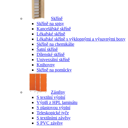
Skříně
Skříně na spisy
Kancelářské skříně
Lékařské skříně
Lékařské skříně s výklopnými a výsuvnými boxy
Skříně na chemikálie
Šatní skříně
Dílenské skříně
Univerzální skříně
Knihovny
Skříně na pomůcky
Zástěny
S textilní výplní
Výplň z HPL laminátu
S plastovou výplní
Teleskopické tyče
S textilními závěsy
S PVC závěsy