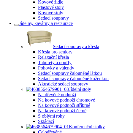
Kovové židle
Plastové stoly
Kovové stoly
Sedací soupravy
Jídelny, kavárny a restaurace
Sedací soupravy a křesla
Křesla pro seniory
Relaxační křesla
Taburety a pouffy
Pohovky a válendy
Sedací soupravy čalouněné látkou
Sedací soupravy čalouněné koženkou
Akustické sedací soupravy
Jídelní stoly
Na dřevěné podnoži
Na kovové podnoži chromové
Na kovové podnoži stříbrné
Na kovové podnoži černé
S oblými rohy
Skládací
Konferenční stolky
Celodřevěné