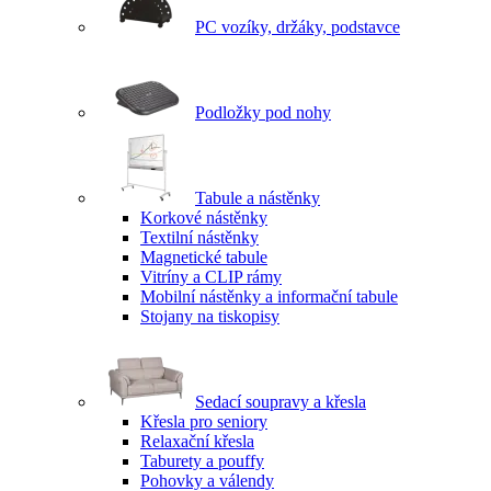
PC vozíky, držáky, podstavce
Podložky pod nohy
Tabule a nástěnky
Korkové nástěnky
Textilní nástěnky
Magnetické tabule
Vitríny a CLIP rámy
Mobilní nástěnky a informační tabule
Stojany na tiskopisy
Sedací soupravy a křesla
Křesla pro seniory
Relaxační křesla
Taburety a pouffy
Pohovky a válendy