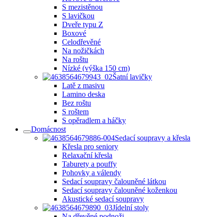
S mezistěnou
S lavičkou
Dveře typu Z
Boxové
Celodřevěné
Na nožičkách
Na roštu
Nízké (výška 150 cm)
Šatní lavičky
Latě z masivu
Lamino deska
Bez roštu
S roštem
S opěradlem a háčky
Domácnost
Sedací soupravy a křesla
Křesla pro seniory
Relaxační křesla
Taburety a pouffy
Pohovky a válendy
Sedací soupravy čalouněné látkou
Sedací soupravy čalouněné koženkou
Akustické sedací soupravy
Jídelní stoly
Na dřevěné podnoži