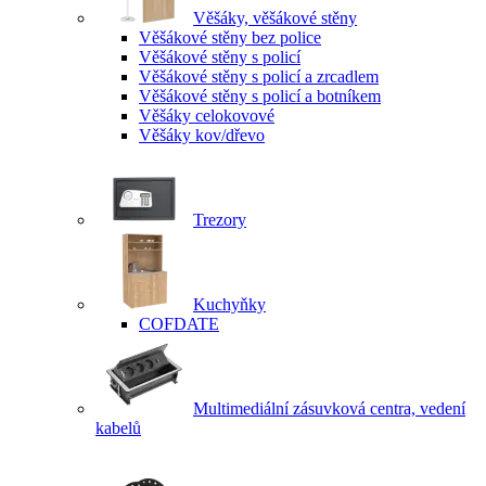
Věšáky, věšákové stěny
Věšákové stěny bez police
Věšákové stěny s policí
Věšákové stěny s policí a zrcadlem
Věšákové stěny s policí a botníkem
Věšáky celokovové
Věšáky kov/dřevo
Trezory
Kuchyňky
COFDATE
Multimediální zásuvková centra, vedení
kabelů