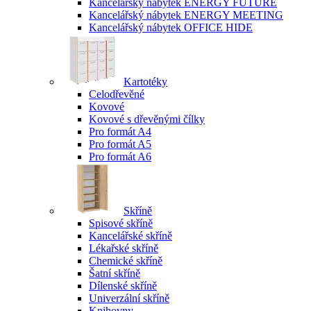
Kancelářský nábytek ENERGY FUTURE
Kancelářský nábytek ENERGY MEETING
Kancelářský nábytek OFFICE HIDE
Kartotéky
Celodřevěné
Kovové
Kovové s dřevěnými čílky
Pro formát A4
Pro formát A5
Pro formát A6
Skříně
Spisové skříně
Kancelářské skříně
Lékařské skříně
Chemické skříně
Šatní skříně
Dílenské skříně
Univerzální skříně
Knihovny