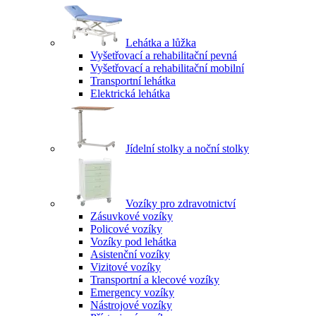
Lehátka a lůžka
Vyšetřovací a rehabilitační pevná
Vyšetřovací a rehabilitační mobilní
Transportní lehátka
Elektrická lehátka
Jídelní stolky a noční stolky
Vozíky pro zdravotnictví
Zásuvkové vozíky
Policové vozíky
Vozíky pod lehátka
Asistenční vozíky
Vizitové vozíky
Transportní a klecové vozíky
Emergency vozíky
Nástrojové vozíky