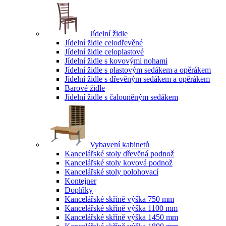
Jídelní židle
Jídelní židle celodřevěné
Jídelní židle celoplastové
Jídelní židle s kovovými nohami
Jídelní židle s plastovým sedákem a opěrákem
Jídelní židle s dřevěným sedákem a opěrákem
Barové židle
Jídelní židle s čalouněným sedákem
Vybavení kabinetů
Kancelářské stoly dřevěná podnož
Kancelářské stoly kovová podnož
Kancelářské stoly polohovací
Kontejner
Doplňky
Kancelářské skříně výška 750 mm
Kancelářské skříně výška 1100 mm
Kancelářské skříně výška 1450 mm