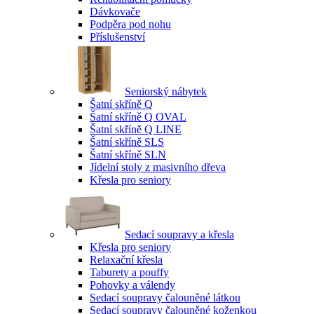
Dávkovače
Podpěra pod nohu
Příslušenství
Seniorský nábytek
Šatní skříně Q
Šatní skříně Q OVAL
Šatní skříně Q LINE
Šatní skříně SLS
Šatní skříně SLN
Jídelní stoly z masivního dřeva
Křesla pro seniory
Sedací soupravy a křesla
Křesla pro seniory
Relaxační křesla
Taburety a pouffy
Pohovky a válendy
Sedací soupravy čalouněné látkou
Sedací soupravy čalouněné koženkou