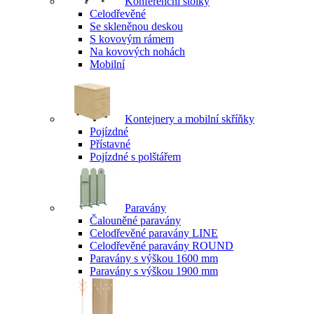
Konferenční stolky
Celodřevěné
Se skleněnou deskou
S kovovým rámem
Na kovových nohách
Mobilní
Kontejnery a mobilní skříňky
Pojízdné
Přístavné
Pojízdné s polštářem
Paravány
Čalouněné paravány
Celodřevěné paravány LINE
Celodřevěné paravány ROUND
Paravány s výškou 1600 mm
Paravány s výškou 1900 mm