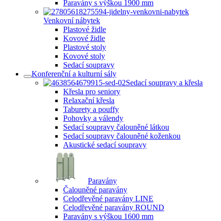
Paravány s výškou 1900 mm
Venkovní nábytek
Plastové židle
Kovové židle
Plastové stoly
Kovové stoly
Sedací soupravy
Konferenční a kulturní sály
Sedací soupravy a křesla
Křesla pro seniory
Relaxační křesla
Taburety a pouffy
Pohovky a válendy
Sedací soupravy čalouněné látkou
Sedací soupravy čalouněné koženkou
Akustické sedací soupravy
Paravány
Čalouněné paravány
Celodřevěné paravány LINE
Celodřevěné paravány ROUND
Paravány s výškou 1600 mm