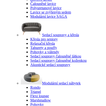
Čalouněné lavice
Polyuretanové lavice
Lavice se zvýšeným sedem
Modulární lavice SAGA
Sedací soupravy a křesla
Křesla pro seniory
Relaxační křesla
Taburety a pouffy
Pohovky a válendy
Sedací soupravy čalouněné látkou
Sedací soupravy čalouněné koženkou
Akustické sedací soupravy
Modulární sedací nábytek
Rondo
Triangl
Flexi lounge
Marshmallow
Pohovky