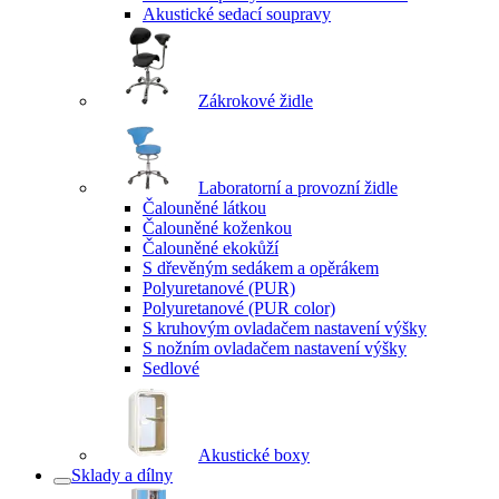
Akustické sedací soupravy
Zákrokové židle
Laboratorní a provozní židle
Čalouněné látkou
Čalouněné koženkou
Čalouněné ekokůží
S dřevěným sedákem a opěrákem
Polyuretanové (PUR)
Polyuretanové (PUR color)
S kruhovým ovladačem nastavení výšky
S nožním ovladačem nastavení výšky
Sedlové
Akustické boxy
Sklady a dílny