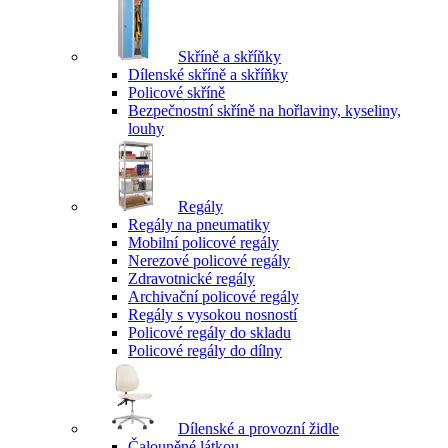
Skříně a skříňky
Dílenské skříně a skříňky
Policové skříně
Bezpečnostní skříně na hořlaviny, kyseliny,
louhy
Regály
Regály na pneumatiky
Mobilní policové regály
Nerezové policové regály
Zdravotnické regály
Archivační policové regály
Regály s vysokou nosností
Policové regály do skladu
Policové regály do dílny
Dílenské a provozní židle
Čalouněné látkou