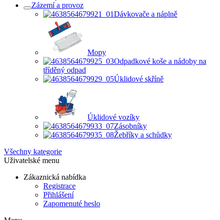
Zázemí a provoz
Dávkovače a náplně
Mopy
Odpadkové koše a nádoby na
tříděný odpad
Úklidové skříně
Úklidové vozíky
Zásobníky
Žebříky a schůdky
Všechny kategorie
Uživatelské menu
Zákaznická nabídka
Registrace
Přihlášení
Zapomenuté heslo