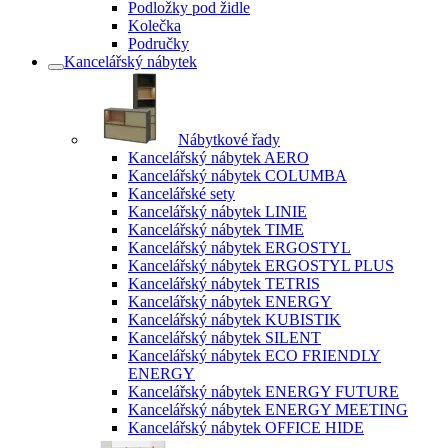
Podložky pod židle
Kolečka
Područky
Kancelářský nábytek
Nábytkové řady
Kancelářský nábytek AERO
Kancelářský nábytek COLUMBA
Kancelářské sety
Kancelářský nábytek LINIE
Kancelářský nábytek TIME
Kancelářský nábytek ERGOSTYL
Kancelářský nábytek ERGOSTYL PLUS
Kancelářský nábytek TETRIS
Kancelářský nábytek ENERGY
Kancelářský nábytek KUBISTIK
Kancelářský nábytek SILENT
Kancelářský nábytek ECO FRIENDLY
ENERGY
Kancelářský nábytek ENERGY FUTURE
Kancelářský nábytek ENERGY MEETING
Kancelářský nábytek OFFICE HIDE