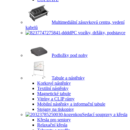
Multimediální zásuvková centra, vedení
kabelů
PC vozíky, držáky, podstavce
Podložky pod nohy
Tabule a nástěnky
Korkové nástěnky
Textilní nástěnky
Magnetické tabule
Vitríny a CLIP rámy
Mobilní nástěnky a informační tabule
Stojany na tiskopisy
Sedací soupravy a křesla
Křesla pro seniory
Relaxační křesla