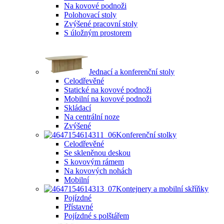
Na kovové podnoži
Polohovací stoly
Zvýšené pracovní stoly
S úložným prostorem
Jednací a konferenční stoly
Celodřevěné
Statické na kovové podnoži
Mobilní na kovové podnoži
Skládací
Na centrální noze
Zvýšené
Konferenční stolky
Celodřevěné
Se skleněnou deskou
S kovovým rámem
Na kovových nohách
Mobilní
Kontejnery a mobilní skříňky
Pojízdné
Přístavné
Pojízdné s polštářem