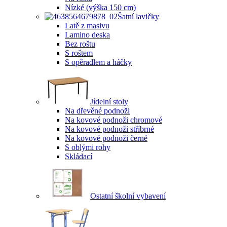
Nízké (výška 150 cm)
Šatní lavičky
Latě z masivu
Lamino deska
Bez roštu
S roštem
S opěradlem a háčky
Jídelní stoly
Na dřevěné podnoži
Na kovové podnoži chromové
Na kovové podnoži stříbrné
Na kovové podnoži černé
S oblými rohy
Skládací
Ostatní školní vybavení