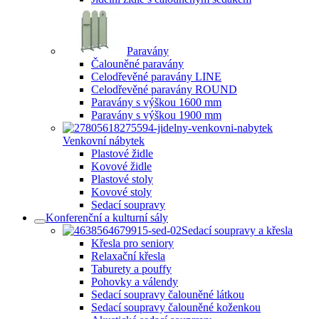
Paravány
Čalouněné paravány
Celodřevěné paravány LINE
Celodřevěné paravány ROUND
Paravány s výškou 1600 mm
Paravány s výškou 1900 mm
Venkovní nábytek
Plastové židle
Kovové židle
Plastové stoly
Kovové stoly
Sedací soupravy
Konferenční a kulturní sály
Sedací soupravy a křesla
Křesla pro seniory
Relaxační křesla
Taburety a pouffy
Pohovky a válendy
Sedací soupravy čalouněné látkou
Sedací soupravy čalouněné koženkou