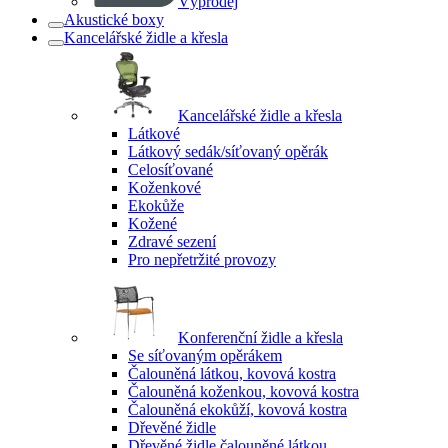
Výprodej
Akustické boxy
Kancelářské židle a křesla
Kancelářské židle a křesla
Látkové
Látkový sedák/síťovaný opěrák
Celosíťované
Koženkové
Ekokůže
Kožené
Zdravé sezení
Pro nepřetržité provozy
Konferenční židle a křesla
Se síťovaným opěrákem
Čalouněná látkou, kovová kostra
Čalouněná koženkou, kovová kostra
Čalouněná ekokůží, kovová kostra
Dřevěné židle
Dřevěné židle čalouněné látkou