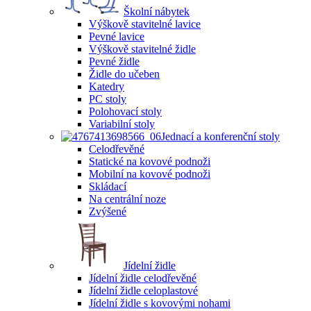
Školní nábytek
Výškově stavitelné lavice
Pevné lavice
Výškově stavitelné židle
Pevné židle
Židle do učeben
Katedry
PC stoly
Polohovací stoly
Variabilní stoly
Jednací a konferenční stoly
Celodřevěné
Statické na kovové podnoži
Mobilní na kovové podnoži
Skládací
Na centrální noze
Zvýšené
Jídelní židle
Jídelní židle celodřevěné
Jídelní židle celoplastové
Jídelní židle s kovovými nohami