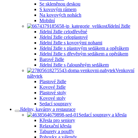
Se skleněnou deskou
S kovovým rámem
Na kovových nohách
Mobilní
Jídelní židle
Jídelní židle celodřevěné
Jídelní židle celoplastové
Jídelní židle s kovovými nohami
Jídelní židle s plastovým sedákem a opěrákem
Jídelní židle s dřevěným sedákem a opěrákem
Barové židle
Jídelní židle s čalouněným sedákem
Venkovní
nábytek
Plastové židle
Kovové židle
Plastové stoly
Kovové stoly
Sedací soupravy
Jídelny, kavárny a restaurace
Sedací soupravy a křesla
Křesla pro seniory
Relaxační křesla
Taburety a pouffy
Pohovky a válendy