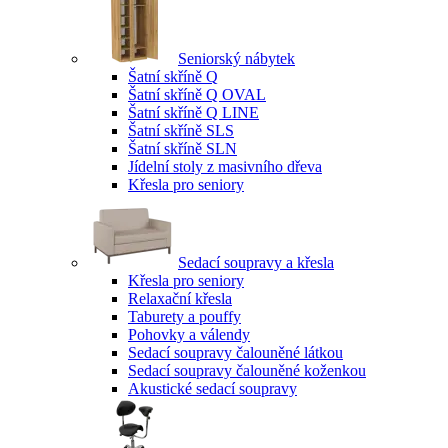
Seniorský nábytek
Šatní skříně Q
Šatní skříně Q OVAL
Šatní skříně Q LINE
Šatní skříně SLS
Šatní skříně SLN
Jídelní stoly z masivního dřeva
Křesla pro seniory
Sedací soupravy a křesla
Křesla pro seniory
Relaxační křesla
Taburety a pouffy
Pohovky a válendy
Sedací soupravy čalouněné látkou
Sedací soupravy čalouněné koženkou
Akustické sedací soupravy