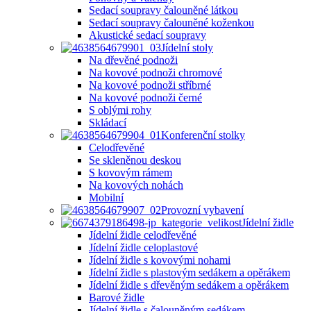
Sedací soupravy čalouněné látkou
Sedací soupravy čalouněné koženkou
Akustické sedací soupravy
Jídelní stoly
Na dřevěné podnoži
Na kovové podnoži chromové
Na kovové podnoži stříbrné
Na kovové podnoži černé
S oblými rohy
Skládací
Konferenční stolky
Celodřevěné
Se skleněnou deskou
S kovovým rámem
Na kovových nohách
Mobilní
Provozní vybavení
Jídelní židle
Jídelní židle celodřevěné
Jídelní židle celoplastové
Jídelní židle s kovovými nohami
Jídelní židle s plastovým sedákem a opěrákem
Jídelní židle s dřevěným sedákem a opěrákem
Barové židle
Jídelní židle s čalouněným sedákem