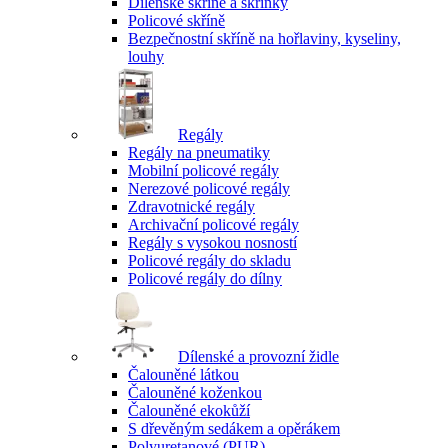
Dílenské skříně a skříňky
Policové skříně
Bezpečnostní skříně na hořlaviny, kyseliny,
louhy
Regály
Regály na pneumatiky
Mobilní policové regály
Nerezové policové regály
Zdravotnické regály
Archivační policové regály
Regály s vysokou nosností
Policové regály do skladu
Policové regály do dílny
Dílenské a provozní židle
Čalouněné látkou
Čalouněné koženkou
Čalouněné ekokůží
S dřevěným sedákem a opěrákem
Polyuretanové (PUR)