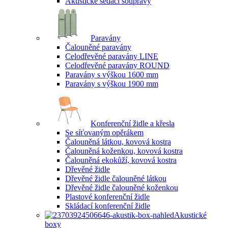
Akustické sedací soupravy
Paravány
Čalouněné paravány
Celodřevěné paravány LINE
Celodřevěné paravány ROUND
Paravány s výškou 1600 mm
Paravány s výškou 1900 mm
Konferenční židle a křesla
Se síťovaným opěrákem
Čalouněná látkou, kovová kostra
Čalouněná koženkou, kovová kostra
Čalouněná ekokůží, kovová kostra
Dřevěné židle
Dřevěné židle čalouněné látkou
Dřevěné židle čalouněné koženkou
Plastové konferenční židle
Skládací konferenční židle
Akustické
boxy