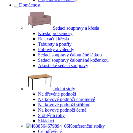
Domácnost
Sedací soupravy a křesla
Křesla pro seniory
Relaxační křesla
Taburety a pouffy
Pohovky a válendy
Sedací soupravy čalouněné látkou
Sedací soupravy čalouněné koženkou
Akustické sedací soupravy
Jídelní stoly
Na dřevěné podnoži
Na kovové podnoži chromové
Na kovové podnoži stříbrné
Na kovové podnoži černé
S oblými rohy
Skládací
Konferenční stolky
Celodřevěné