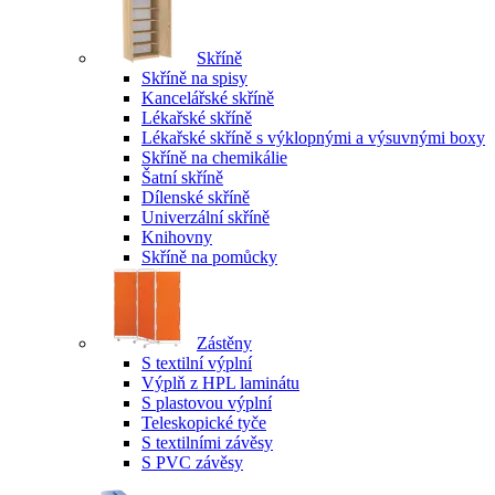
Skříně
Skříně na spisy
Kancelářské skříně
Lékařské skříně
Lékařské skříně s výklopnými a výsuvnými boxy
Skříně na chemikálie
Šatní skříně
Dílenské skříně
Univerzální skříně
Knihovny
Skříně na pomůcky
Zástěny
S textilní výplní
Výplň z HPL laminátu
S plastovou výplní
Teleskopické tyče
S textilními závěsy
S PVC závěsy