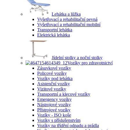
Lehátka a lůžka
Vyšetřovací a rehabilitační pevná
Vyšetřovací a rehabilitační mobilní
Transportní lehátka
Elektrická lehátka
Jídelní stolky a noční stolky
Vozíky pro zdravotnictví
Zásuvkové vozíky
Policové vozíky
Vozíky pod lehátka
Asistenční vozíky
Vizitové vozíky
Transportní a klecové vozíky
Emergency vozíky
Nástrojové vozíky
Přístrojové vozíky
Vozíky - ISO koše
Vozíky s příslušenstvím
Vozíky na třídění odpadu a prádla