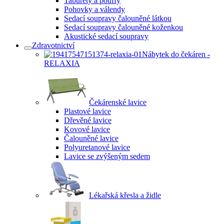
Taburety a pouffy
Pohovky a válendy
Sedací soupravy čalouněné látkou
Sedací soupravy čalouněné koženkou
Akustické sedací soupravy
Zdravotnictví
Nábytek do čekáren -
RELAXIA
Čekárenské lavice
Plastové lavice
Dřevěné lavice
Kovové lavice
Čalouněné lavice
Polyuretanové lavice
Lavice se zvýšeným sedem
Lékařská křesla a židle