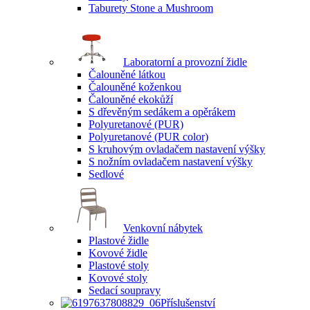
Taburety Stone a Mushroom
Laboratorní a provozní židle
Čalouněné látkou
Čalouněné koženkou
Čalouněné ekokůží
S dřevěným sedákem a opěrákem
Polyuretanové (PUR)
Polyuretanové (PUR color)
S kruhovým ovladačem nastavení výšky
S nožním ovladačem nastavení výšky
Sedlové
Venkovní nábytek
Plastové židle
Kovové židle
Plastové stoly
Kovové stoly
Sedací soupravy
Příslušenství