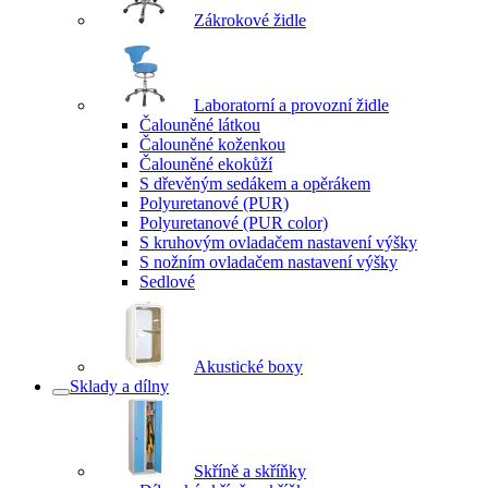
Zákrokové židle
Laboratorní a provozní židle
Čalouněné látkou
Čalouněné koženkou
Čalouněné ekokůží
S dřevěným sedákem a opěrákem
Polyuretanové (PUR)
Polyuretanové (PUR color)
S kruhovým ovladačem nastavení výšky
S nožním ovladačem nastavení výšky
Sedlové
Akustické boxy
Sklady a dílny
Skříně a skříňky