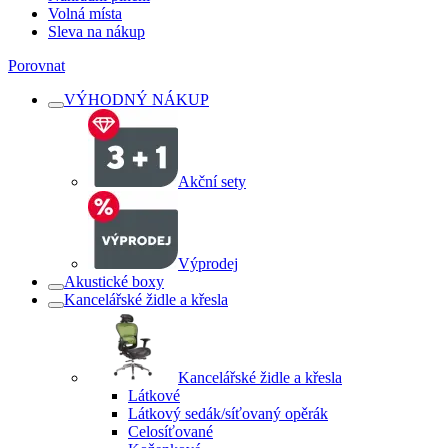
Volná místa
Sleva na nákup
Porovnat
VÝHODNÝ NÁKUP
Akční sety
Výprodej
Akustické boxy
Kancelářské židle a křesla
Kancelářské židle a křesla
Látkové
Látkový sedák/síťovaný opěrák
Celosíťované