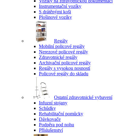
Vozíky na zdravotnickou dokumentaci
Instrumentační vozíky
S drátěnými koši
Plošinové vozíky
Regály
Mobilní policové regály
Nerezové policové regály
Zdravotnické regály
Archivační policové regály
Regály s vysokou nosností
Policové regály do skladu
Ostatní zdravotnické vybavení
Infuzní stojany
Schůdky
Rehabilitační pomůcky
Dávkovače
Podpěra pod nohu
Příslušenství