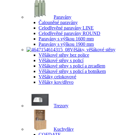
Paravány
Čalouněné paravány
Celodřevěné paravány LINE
Celodřevěné paravány ROUND
Paravány s výškou 1600 mm
Paravány s výškou 1900 mm
Věšáky, věšákové stěny
Věšákové stěny bez police
Věšákové stěny s policí
Věšákové stěny s policí a zrcadlem
Věšákové stěny s policí a botníkem
Věšáky celokovové
Věšáky kov/dřevo
Trezory
Kuchyňky
COFDATE