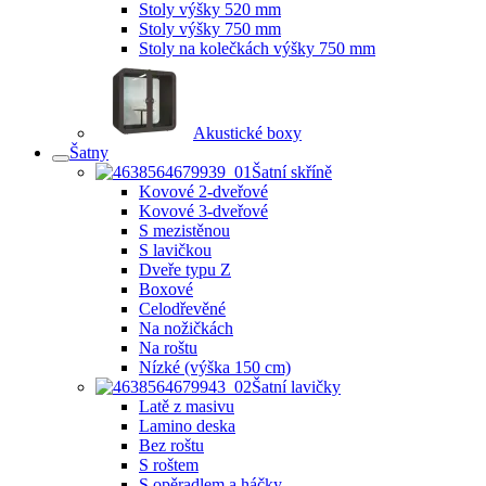
Stoly výšky 520 mm
Stoly výšky 750 mm
Stoly na kolečkách výšky 750 mm
Akustické boxy
Šatny
Šatní skříně
Kovové 2-dveřové
Kovové 3-dveřové
S mezistěnou
S lavičkou
Dveře typu Z
Boxové
Celodřevěné
Na nožičkách
Na roštu
Nízké (výška 150 cm)
Šatní lavičky
Latě z masivu
Lamino deska
Bez roštu
S roštem
S opěradlem a háčky