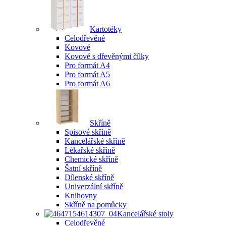
Kartotéky
Celodřevěné
Kovové
Kovové s dřevěnými čílky
Pro formát A4
Pro formát A5
Pro formát A6
Skříně
Spisové skříně
Kancelářské skříně
Lékařské skříně
Chemické skříně
Šatní skříně
Dílenské skříně
Univerzální skříně
Knihovny
Skříně na pomůcky
Kancelářské stoly
Celodřevěné