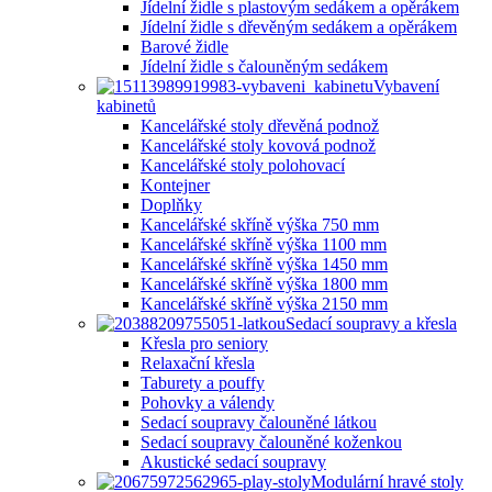
Jídelní židle s plastovým sedákem a opěrákem
Jídelní židle s dřevěným sedákem a opěrákem
Barové židle
Jídelní židle s čalouněným sedákem
Vybavení
kabinetů
Kancelářské stoly dřevěná podnož
Kancelářské stoly kovová podnož
Kancelářské stoly polohovací
Kontejner
Doplňky
Kancelářské skříně výška 750 mm
Kancelářské skříně výška 1100 mm
Kancelářské skříně výška 1450 mm
Kancelářské skříně výška 1800 mm
Kancelářské skříně výška 2150 mm
Sedací soupravy a křesla
Křesla pro seniory
Relaxační křesla
Taburety a pouffy
Pohovky a válendy
Sedací soupravy čalouněné látkou
Sedací soupravy čalouněné koženkou
Akustické sedací soupravy
Modulární hravé stoly