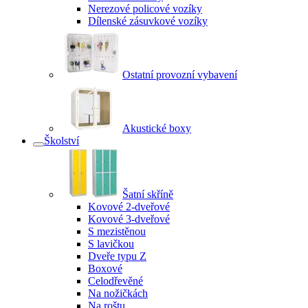
Nerezové policové vozíky
Dílenské zásuvkové vozíky
Ostatní provozní vybavení
Akustické boxy
Školství
Šatní skříně
Kovové 2-dveřové
Kovové 3-dveřové
S mezistěnou
S lavičkou
Dveře typu Z
Boxové
Celodřevěné
Na nožičkách
Na roštu