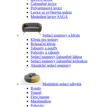
Čalouněné lavice
Polyuretanové lavice
Lavice se zvýšeným sedem
Modulární lavice SAGA
Sedací soupravy a křesla
Křesla pro seniory
Relaxační křesla
Taburety a pouffy
Pohovky a válendy
Sedací soupravy čalouněné látkou
Sedací soupravy čalouněné koženkou
Akustické sedací soupravy
Modulární sedací nábytek
Rondo
Triangl
Flexi lounge
Marshmallow
Pohovky