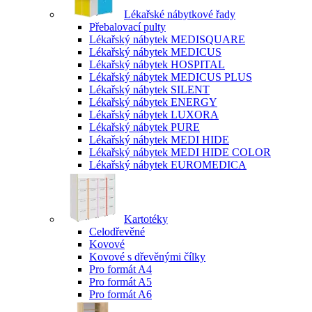
Lékařské nábytkové řady
Přebalovací pulty
Lékařský nábytek MEDISQUARE
Lékařský nábytek MEDICUS
Lékařský nábytek HOSPITAL
Lékařský nábytek MEDICUS PLUS
Lékařský nábytek SILENT
Lékařský nábytek ENERGY
Lékařský nábytek LUXORA
Lékařský nábytek PURE
Lékařský nábytek MEDI HIDE
Lékařský nábytek MEDI HIDE COLOR
Lékařský nábytek EUROMEDICA
Kartotéky
Celodřevěné
Kovové
Kovové s dřevěnými čílky
Pro formát A4
Pro formát A5
Pro formát A6