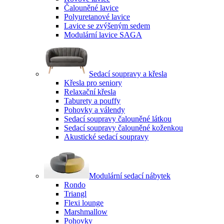
Čalouněné lavice
Polyuretanové lavice
Lavice se zvýšeným sedem
Modulární lavice SAGA
Sedací soupravy a křesla
Křesla pro seniory
Relaxační křesla
Taburety a pouffy
Pohovky a válendy
Sedací soupravy čalouněné látkou
Sedací soupravy čalouněné koženkou
Akustické sedací soupravy
Modulární sedací nábytek
Rondo
Triangl
Flexi lounge
Marshmallow
Pohovky