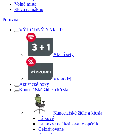
Volná místa
Sleva na nákup
Porovnat
VÝHODNÝ NÁKUP
Akční sety
Výprodej
Akustické boxy
Kancelářské židle a křesla
Kancelářské židle a křesla
Látkové
Látkový sedák/síťovaný opěrák
Celosíťované