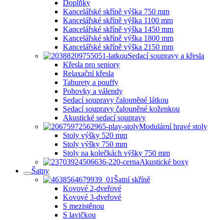
Doplňky
Kancelářské skříně výška 750 mm
Kancelářské skříně výška 1100 mm
Kancelářské skříně výška 1450 mm
Kancelářské skříně výška 1800 mm
Kancelářské skříně výška 2150 mm
Sedací soupravy a křesla
Křesla pro seniory
Relaxační křesla
Taburety a pouffy
Pohovky a válendy
Sedací soupravy čalouněné látkou
Sedací soupravy čalouněné koženkou
Akustické sedací soupravy
Modulární hravé stoly
Stoly výšky 520 mm
Stoly výšky 750 mm
Stoly na kolečkách výšky 750 mm
Akustické boxy
Šatny
Šatní skříně
Kovové 2-dveřové
Kovové 3-dveřové
S mezistěnou
S lavičkou