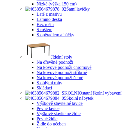
Nízké (výška 150 cm)
Šatní lavičky
Latě z masivu
Lamino deska
Bez roštu
S roštem
S opěradlem a háčky
Jídelní stoly
Na dřevěné podnoži
Na kovové podnoži chromové
Na kovové podnoži stříbrné
Na kovové podnoži černé
S oblými rohy
Skládací
Ostatní školní vybavení
Školní nábytek
Výškově stavitelné lavice
Pevné lavice
Výškově stavitelné židle
Pevné židle
Židle do učeben