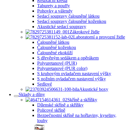
Relaxační křesla
Taburety a pouffy
Pohovky a válendy
Sedací soupravy čalouněné látkou
Sedací soupravy čalouněné koženkou
Akustické sedací soupravy
Zákrokové židle
Laboratorní a provozní židle
Čalouněné látkou
Čalouněné koženkou
Čalouněné ekokůží
S dřevěným sedákem a opěrákem
Polyuretanové (PUR)
Polyuretanové (PUR color)
S kruhovým ovladačem nastavení výšky
S nožním ovladačem nastavení výšky
Sedlové
Akustické boxy
Sklady a dílny
Skříně a skříňky
Dílenské skříně a skříňky
Policové skříně
Bezpečnostní skříně na hořlaviny, kyseliny,
louhy