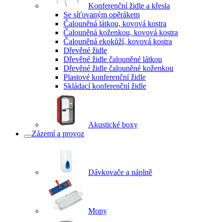
Konferenční židle a křesla
Se síťovaným opěrákem
Čalouněná látkou, kovová kostra
Čalouněná koženkou, kovová kostra
Čalouněná ekokůží, kovová kostra
Dřevěné židle
Dřevěné židle čalouněné látkou
Dřevěné židle čalouněné koženkou
Plastové konferenční židle
Skládací konferenční židle
Akustické boxy
Zázemí a provoz
Dávkovače a náplně
Mopy