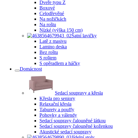
Dveře typu Z
Boxové
Celodřevěné
Na nožičkách
Na roštu
Nízké (výška 150 cm)
Šatní lavičky
Latě z masivu
Lamino deska
Bez roštu
S roštem
S opěradlem a háčky
Domácnost
Sedací soupravy a křesla
Křesla pro seniory
Relaxační křesla
Taburety a pouffy
Pohovky a válendy
Sedací soupravy čalouněné látkou
Sedací soupravy čalouněné koženkou
Akustické sedací soupravy
Jídelní stoly