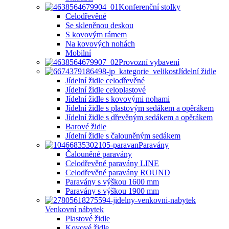
Konferenční stolky
Celodřevěné
Se skleněnou deskou
S kovovým rámem
Na kovových nohách
Mobilní
Provozní vybavení
Jídelní židle
Jídelní židle celodřevěné
Jídelní židle celoplastové
Jídelní židle s kovovými nohami
Jídelní židle s plastovým sedákem a opěrákem
Jídelní židle s dřevěným sedákem a opěrákem
Barové židle
Jídelní židle s čalouněným sedákem
Paravány
Čalouněné paravány
Celodřevěné paravány LINE
Celodřevěné paravány ROUND
Paravány s výškou 1600 mm
Paravány s výškou 1900 mm
Venkovní nábytek
Plastové židle
Kovové židle