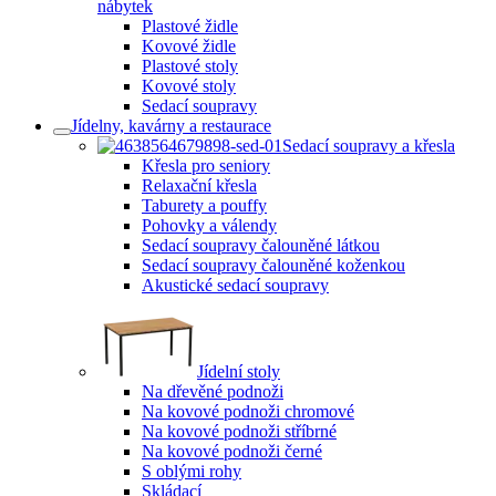
nábytek
Plastové židle
Kovové židle
Plastové stoly
Kovové stoly
Sedací soupravy
Jídelny, kavárny a restaurace
Sedací soupravy a křesla
Křesla pro seniory
Relaxační křesla
Taburety a pouffy
Pohovky a válendy
Sedací soupravy čalouněné látkou
Sedací soupravy čalouněné koženkou
Akustické sedací soupravy
Jídelní stoly
Na dřevěné podnoži
Na kovové podnoži chromové
Na kovové podnoži stříbrné
Na kovové podnoži černé
S oblými rohy
Skládací