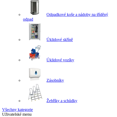
Odpadkové koše a nádoby na tříděný
odpad
Úklidové skříně
Úklidové vozíky
Zásobníky
Žebříky a schůdky
Všechny kategorie
Uživatelské menu