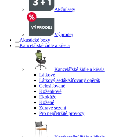
Akční sety
Výprodej
Akustické boxy
Kancelářské židle a křesla
Kancelářské židle a křesla
Látkové
Látkový sedák/síťovaný opěrák
Celosíťované
Koženkové
Ekokůže
Kožené
Zdravé sezení
Pro nepřetržité provozy