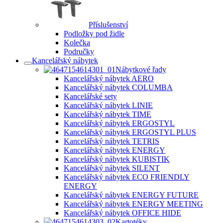
Příslušenství
Podložky pod židle
Kolečka
Područky
Kancelářský nábytek
Nábytkové řady
Kancelářský nábytek AERO
Kancelářský nábytek COLUMBA
Kancelářské sety
Kancelářský nábytek LINIE
Kancelářský nábytek TIME
Kancelářský nábytek ERGOSTYL
Kancelářský nábytek ERGOSTYL PLUS
Kancelářský nábytek TETRIS
Kancelářský nábytek ENERGY
Kancelářský nábytek KUBISTIK
Kancelářský nábytek SILENT
Kancelářský nábytek ECO FRIENDLY
ENERGY
Kancelářský nábytek ENERGY FUTURE
Kancelářský nábytek ENERGY MEETING
Kancelářský nábytek OFFICE HIDE
Kartotéky