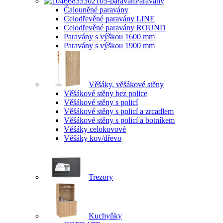
Paravány
Čalouněné paravány
Celodřevěné paravány LINE
Celodřevěné paravány ROUND
Paravány s výškou 1600 mm
Paravány s výškou 1900 mm
Věšáky, věšákové stěny
Věšákové stěny bez police
Věšákové stěny s policí
Věšákové stěny s policí a zrcadlem
Věšákové stěny s policí a botníkem
Věšáky celokovové
Věšáky kov/dřevo
Trezory
Kuchyňky