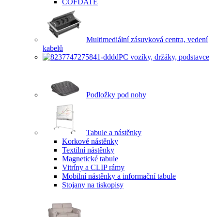
COFDATE
Multimediální zásuvková centra, vedení
kabelů
PC vozíky, držáky, podstavce
Podložky pod nohy
Tabule a nástěnky
Korkové nástěnky
Textilní nástěnky
Magnetické tabule
Vitríny a CLIP rámy
Mobilní nástěnky a informační tabule
Stojany na tiskopisy