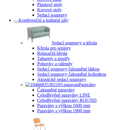
Plastové stoly
Kovové stoly
Sedací soupravy
Konferenční a kulturní sály
Sedací soupravy a křesla
Křesla pro seniory
Relaxační křesla
Taburety a pouffy
Pohovky a válendy
Sedací soupravy čalouněné látkou
Sedací soupravy čalouněné koženkou
Akustické sedací soupravy
Paravány
Čalouněné paravány
Celodřevěné paravány LINE
Celodřevěné paravány ROUND
Paravány s výškou 1600 mm
Paravány s výškou 1900 mm