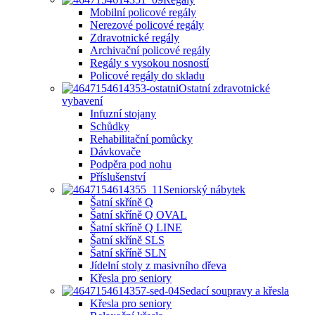
Mobilní policové regály
Nerezové policové regály
Zdravotnické regály
Archivační policové regály
Regály s vysokou nosností
Policové regály do skladu
Ostatní zdravotnické
vybavení
Infuzní stojany
Schůdky
Rehabilitační pomůcky
Dávkovače
Podpěra pod nohu
Příslušenství
Seniorský nábytek
Šatní skříně Q
Šatní skříně Q OVAL
Šatní skříně Q LINE
Šatní skříně SLS
Šatní skříně SLN
Jídelní stoly z masivního dřeva
Křesla pro seniory
Sedací soupravy a křesla
Křesla pro seniory