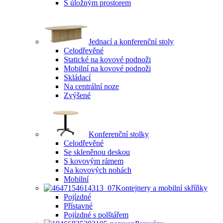
S úložným prostorem
Jednací a konferenční stoly
Celodřevěné
Statické na kovové podnoži
Mobilní na kovové podnoži
Skládací
Na centrální noze
Zvýšené
Konferenční stolky
Celodřevěné
Se skleněnou deskou
S kovovým rámem
Na kovových nohách
Mobilní
Kontejnery a mobilní skříňky
Pojízdné
Přístavné
Pojízdné s polštářem