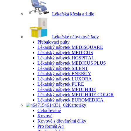
Lékařská křesla a židle
Lékařské nábytkové řady
Přebalovací pulty
Lékařský nábytek MEDISQUARE
Lékařský nábytek MEDICUS
Lékařský nábytek HOSPITAL
Lékařský nábytek MEDICUS PLUS
Lékařský nábytek SILENT
Lékařský nábytek ENERGY
Lékařský nábytek LUXORA
Lékařský nábytek PURE
Lékařský nábytek MEDI HIDE
Lékařský nábytek MEDI HIDE COLOR
Lékařský nábytek EUROMEDICA
Kartotéky
Celodřevěné
Kovové
Kovové s dřevěnými čílky
Pro formát A4