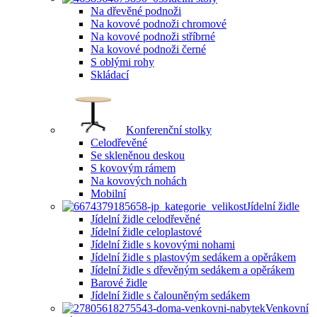
Na dřevěné podnoži
Na kovové podnoži chromové
Na kovové podnoži stříbrné
Na kovové podnoži černé
S oblými rohy
Skládací
Konferenční stolky
Celodřevěné
Se skleněnou deskou
S kovovým rámem
Na kovových nohách
Mobilní
Jídelní židle
Jídelní židle celodřevěné
Jídelní židle celoplastové
Jídelní židle s kovovými nohami
Jídelní židle s plastovým sedákem a opěrákem
Jídelní židle s dřevěným sedákem a opěrákem
Barové židle
Jídelní židle s čalouněným sedákem
Venkovní