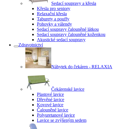
Sedací soupravy a křesla
Křesla pro seniory
Relaxační křesla
Taburety a pouffy
Pohovky a válendy
Sedací soupravy čalouněné látkou
Sedací soupravy čalouněné koženkou
Akustické sedací soupravy
Zdravotnictví
Nábytek do čekáren - RELAXIA
Čekárenské lavice
Plastové lavice
Dřevěné lavice
Kovové lavice
Čalouněné lavice
Polyuretanové lavice
Lavice se zvýšeným sedem