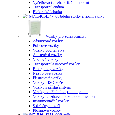
Vyšetřovací a rehabilitační mobilní
Transportní lehátka
Elektrická lehátka
Jídelní stolky a noční stolky
Vozíky pro zdravotnictví
Zásuvkové vozíky
Policové vozíky
Vozíky pod lehátka
Asistenční vozíky
Vizitové vozíky
Transportní a klecové vozíky
Emergency vozíky
Nástrojové vozíky
Přístrojové vozíky
Vozíky - ISO koše
Vozíky s příslušenstvím
Vozíky na třídění odpadu a prádla
Vozíky na zdravotnickou dokumentaci
Instrumentační vozíky
S drátěnými koši
Plošinové vozíky
Regály