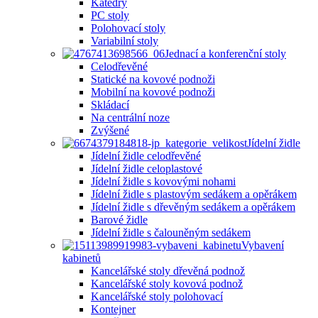
Katedry
PC stoly
Polohovací stoly
Variabilní stoly
Jednací a konferenční stoly
Celodřevěné
Statické na kovové podnoži
Mobilní na kovové podnoži
Skládací
Na centrální noze
Zvýšené
Jídelní židle
Jídelní židle celodřevěné
Jídelní židle celoplastové
Jídelní židle s kovovými nohami
Jídelní židle s plastovým sedákem a opěrákem
Jídelní židle s dřevěným sedákem a opěrákem
Barové židle
Jídelní židle s čalouněným sedákem
Vybavení
kabinetů
Kancelářské stoly dřevěná podnož
Kancelářské stoly kovová podnož
Kancelářské stoly polohovací
Kontejner