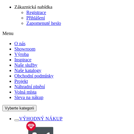
Zákaznická nabídka
Registrace
Přihlášení
Zapomenuté heslo
Menu
O nás
Showroom
Výroba
Inspirace
Naše služby
Naše katalogy
Obchodní podmínky
Projekt
Náhradní plnění
Volná místa
Sleva na nákup
Vyberte kategorii
VÝHODNÝ NÁKUP