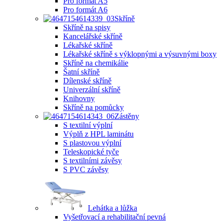
Pro formát A5
Pro formát A6
Skříně
Skříně na spisy
Kancelářské skříně
Lékařské skříně
Lékařské skříně s výklopnými a výsuvnými boxy
Skříně na chemikálie
Šatní skříně
Dílenské skříně
Univerzální skříně
Knihovny
Skříně na pomůcky
Zástěny
S textilní výplní
Výplň z HPL laminátu
S plastovou výplní
Teleskopické tyče
S textilními závěsy
S PVC závěsy
Lehátka a lůžka
Vyšetřovací a rehabilitační pevná