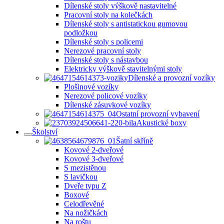
Dílenské stoly výškově nastavitelné
Pracovní stoly na kolečkách
Dílenské stoly s antistatickou gumovou
podložkou
Dílenské stoly s policemi
Nerezové pracovní stoly
Dílenské stoly s nástavbou
Elektricky výškově stavitelnými stoly
Dílenské a provozní vozíky
Plošinové vozíky
Nerezové policové vozíky
Dílenské zásuvkové vozíky
Ostatní provozní vybavení
Akustické boxy
Školství
Šatní skříně
Kovové 2-dveřové
Kovové 3-dveřové
S mezistěnou
S lavičkou
Dveře typu Z
Boxové
Celodřevěné
Na nožičkách
Na roštu