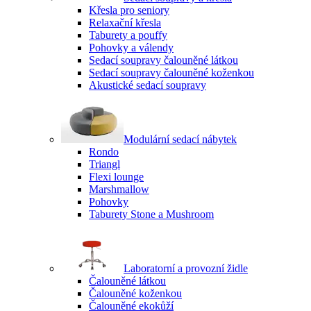
Křesla pro seniory
Relaxační křesla
Taburety a pouffy
Pohovky a válendy
Sedací soupravy čalouněné látkou
Sedací soupravy čalouněné koženkou
Akustické sedací soupravy
Modulární sedací nábytek
Rondo
Triangl
Flexi lounge
Marshmallow
Pohovky
Taburety Stone a Mushroom
Laboratorní a provozní židle
Čalouněné látkou
Čalouněné koženkou
Čalouněné ekokůží