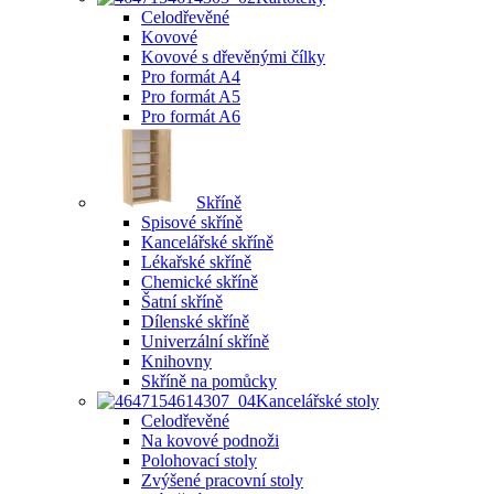
Celodřevěné
Kovové
Kovové s dřevěnými čílky
Pro formát A4
Pro formát A5
Pro formát A6
Skříně
Spisové skříně
Kancelářské skříně
Lékařské skříně
Chemické skříně
Šatní skříně
Dílenské skříně
Univerzální skříně
Knihovny
Skříně na pomůcky
Kancelářské stoly
Celodřevěné
Na kovové podnoži
Polohovací stoly
Zvýšené pracovní stoly