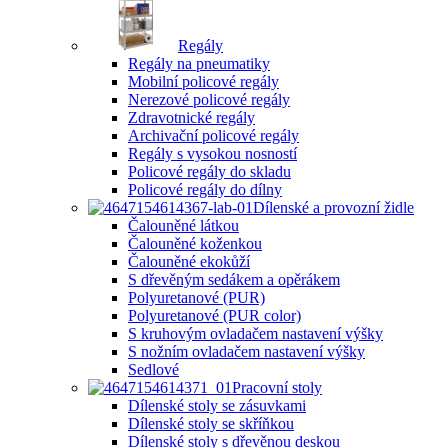
Regály
Regály na pneumatiky
Mobilní policové regály
Nerezové policové regály
Zdravotnické regály
Archivační policové regály
Regály s vysokou nosností
Policové regály do skladu
Policové regály do dílny
Dílenské a provozní židle
Čalouněné látkou
Čalouněné koženkou
Čalouněné ekokůží
S dřevěným sedákem a opěrákem
Polyuretanové (PUR)
Polyuretanové (PUR color)
S kruhovým ovladačem nastavení výšky
S nožním ovladačem nastavení výšky
Sedlové
Pracovní stoly
Dílenské stoly se zásuvkami
Dílenské stoly se skříňkou
Dílenské stoly s dřevěnou deskou