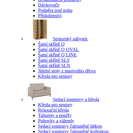
Dávkovače
Podpěra pod nohu
Příslušenství
Seniorský nábytek
Šatní skříně Q
Šatní skříně Q OVAL
Šatní skříně Q LINE
Šatní skříně SLS
Šatní skříně SLN
Jídelní stoly z masivního dřeva
Křesla pro seniory
Sedací soupravy a křesla
Křesla pro seniory
Relaxační křesla
Taburety a pouffy
Pohovky a válendy
Sedací soupravy čalouněné látkou
Sedací soupravy čalouněné koženkou