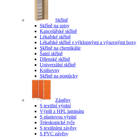
Skříně
Skříně na spisy
Kancelářské skříně
Lékařské skříně
Lékařské skříně s výklopnými a výsuvnými boxy
Skříně na chemikálie
Šatní skříně
Dílenské skříně
Univerzální skříně
Knihovny
Skříně na pomůcky
Zástěny
S textilní výplní
Výplň z HPL laminátu
S plastovou výplní
Teleskopické tyče
S textilními závěsy
S PVC závěsy