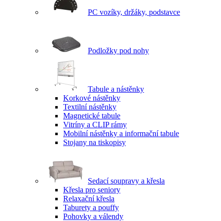
PC vozíky, držáky, podstavce
Podložky pod nohy
Tabule a nástěnky
Korkové nástěnky
Textilní nástěnky
Magnetické tabule
Vitríny a CLIP rámy
Mobilní nástěnky a informační tabule
Stojany na tiskopisy
Sedací soupravy a křesla
Křesla pro seniory
Relaxační křesla
Taburety a pouffy
Pohovky a válendy