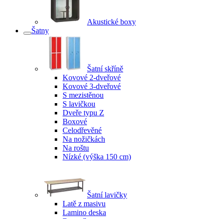
Akustické boxy
Šatny
Šatní skříně
Kovové 2-dveřové
Kovové 3-dveřové
S mezistěnou
S lavičkou
Dveře typu Z
Boxové
Celodřevěné
Na nožičkách
Na roštu
Nízké (výška 150 cm)
Šatní lavičky
Latě z masivu
Lamino deska