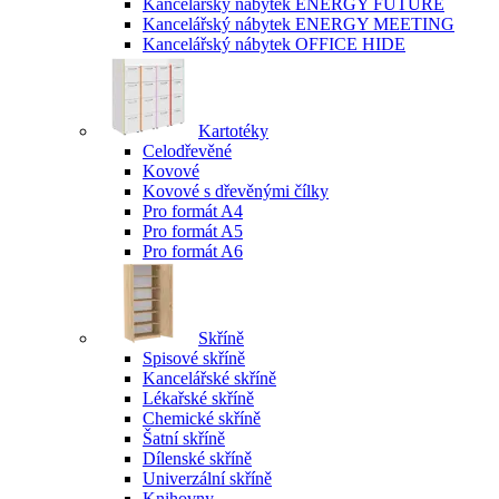
Kancelářský nábytek ENERGY FUTURE
Kancelářský nábytek ENERGY MEETING
Kancelářský nábytek OFFICE HIDE
Kartotéky
Celodřevěné
Kovové
Kovové s dřevěnými čílky
Pro formát A4
Pro formát A5
Pro formát A6
Skříně
Spisové skříně
Kancelářské skříně
Lékařské skříně
Chemické skříně
Šatní skříně
Dílenské skříně
Univerzální skříně
Knihovny