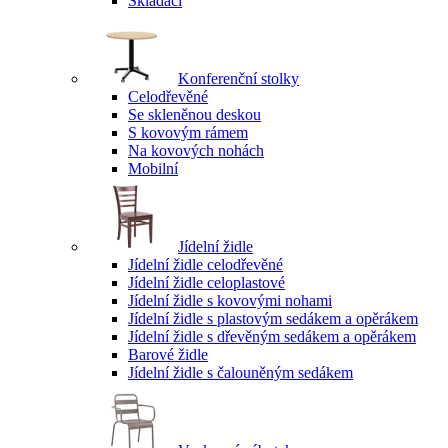
Skládací
Konferenční stolky
Celodřevěné
Se skleněnou deskou
S kovovým rámem
Na kovových nohách
Mobilní
Jídelní židle
Jídelní židle celodřevěné
Jídelní židle celoplastové
Jídelní židle s kovovými nohami
Jídelní židle s plastovým sedákem a opěrákem
Jídelní židle s dřevěným sedákem a opěrákem
Barové židle
Jídelní židle s čalouněným sedákem