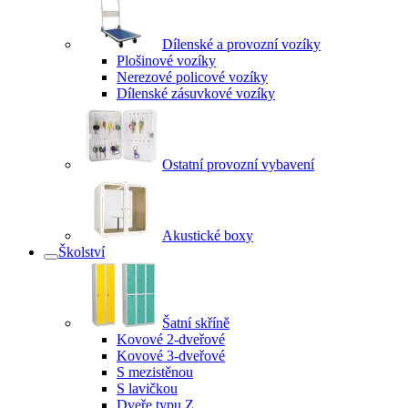
Dílenské a provozní vozíky
Plošinové vozíky
Nerezové policové vozíky
Dílenské zásuvkové vozíky
Ostatní provozní vybavení
Akustické boxy
Školství
Šatní skříně
Kovové 2-dveřové
Kovové 3-dveřové
S mezistěnou
S lavičkou
Dveře typu Z