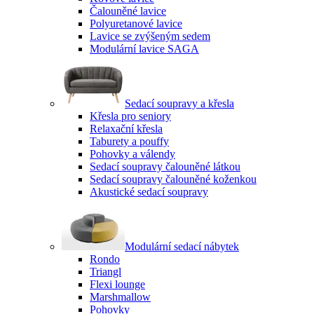
Čalouněné lavice
Polyuretanové lavice
Lavice se zvýšeným sedem
Modulární lavice SAGA
Sedací soupravy a křesla
Křesla pro seniory
Relaxační křesla
Taburety a pouffy
Pohovky a válendy
Sedací soupravy čalouněné látkou
Sedací soupravy čalouněné koženkou
Akustické sedací soupravy
Modulární sedací nábytek
Rondo
Triangl
Flexi lounge
Marshmallow
Pohovky