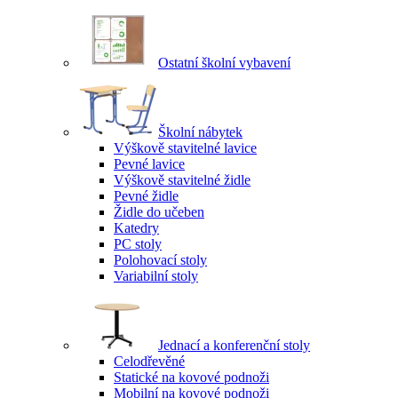
Ostatní školní vybavení
Školní nábytek
Výškově stavitelné lavice
Pevné lavice
Výškově stavitelné židle
Pevné židle
Židle do učeben
Katedry
PC stoly
Polohovací stoly
Variabilní stoly
Jednací a konferenční stoly
Celodřevěné
Statické na kovové podnoži
Mobilní na kovové podnoži