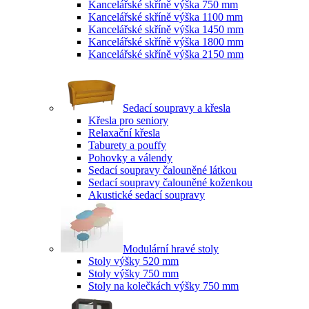
Kancelářské skříně výška 750 mm
Kancelářské skříně výška 1100 mm
Kancelářské skříně výška 1450 mm
Kancelářské skříně výška 1800 mm
Kancelářské skříně výška 2150 mm
Sedací soupravy a křesla
Křesla pro seniory
Relaxační křesla
Taburety a pouffy
Pohovky a válendy
Sedací soupravy čalouněné látkou
Sedací soupravy čalouněné koženkou
Akustické sedací soupravy
Modulární hravé stoly
Stoly výšky 520 mm
Stoly výšky 750 mm
Stoly na kolečkách výšky 750 mm