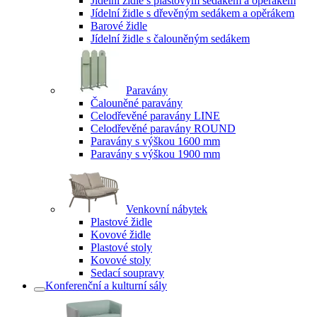
Jídelní židle s plastovým sedákem a opěrákem
Jídelní židle s dřevěným sedákem a opěrákem
Barové židle
Jídelní židle s čalouněným sedákem
Paravány
Čalouněné paravány
Celodřevěné paravány LINE
Celodřevěné paravány ROUND
Paravány s výškou 1600 mm
Paravány s výškou 1900 mm
Venkovní nábytek
Plastové židle
Kovové židle
Plastové stoly
Kovové stoly
Sedací soupravy
Konferenční a kulturní sály