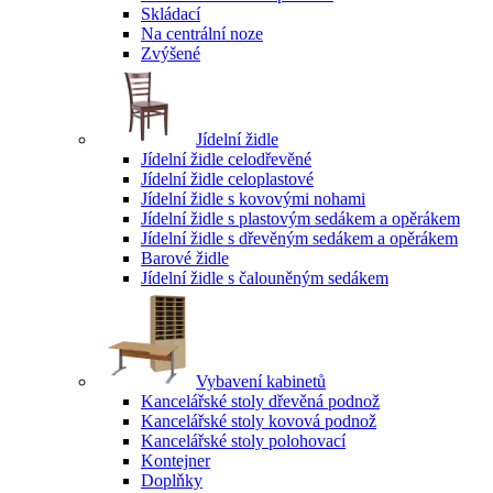
Skládací
Na centrální noze
Zvýšené
Jídelní židle
Jídelní židle celodřevěné
Jídelní židle celoplastové
Jídelní židle s kovovými nohami
Jídelní židle s plastovým sedákem a opěrákem
Jídelní židle s dřevěným sedákem a opěrákem
Barové židle
Jídelní židle s čalouněným sedákem
Vybavení kabinetů
Kancelářské stoly dřevěná podnož
Kancelářské stoly kovová podnož
Kancelářské stoly polohovací
Kontejner
Doplňky