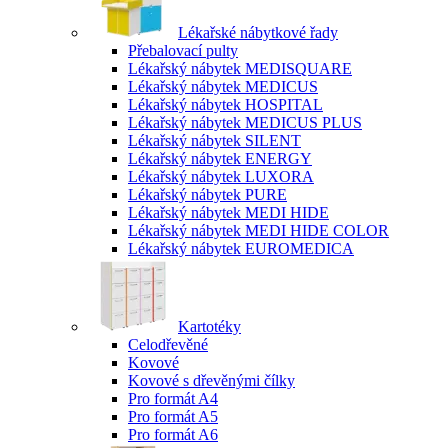
Lékařské nábytkové řady
Přebalovací pulty
Lékařský nábytek MEDISQUARE
Lékařský nábytek MEDICUS
Lékařský nábytek HOSPITAL
Lékařský nábytek MEDICUS PLUS
Lékařský nábytek SILENT
Lékařský nábytek ENERGY
Lékařský nábytek LUXORA
Lékařský nábytek PURE
Lékařský nábytek MEDI HIDE
Lékařský nábytek MEDI HIDE COLOR
Lékařský nábytek EUROMEDICA
Kartotéky
Celodřevěné
Kovové
Kovové s dřevěnými čílky
Pro formát A4
Pro formát A5
Pro formát A6