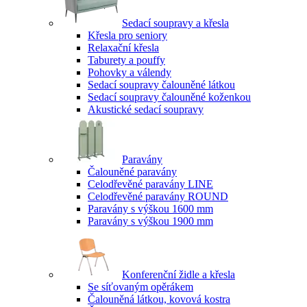
Sedací soupravy a křesla
Křesla pro seniory
Relaxační křesla
Taburety a pouffy
Pohovky a válendy
Sedací soupravy čalouněné látkou
Sedací soupravy čalouněné koženkou
Akustické sedací soupravy
Paravány
Čalouněné paravány
Celodřevěné paravány LINE
Celodřevěné paravány ROUND
Paravány s výškou 1600 mm
Paravány s výškou 1900 mm
Konferenční židle a křesla
Se síťovaným opěrákem
Čalouněná látkou, kovová kostra