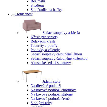
Bez roštu
S roštem
S opěradlem a háčky
Domácnost
Sedací soupravy a křesla
Křesla pro seniory
Relaxační křesla
Taburety a pouffy
Pohovky a válendy
Sedací soupravy čalouněné látkou
Sedací soupravy čalouněné koženkou
Akustické sedací soupravy
Jídelní stoly
Na dřevěné podnoži
Na kovové podnoži chromové
Na kovové podnoži stříbrné
Na kovové podnoži černé
S oblými rohy