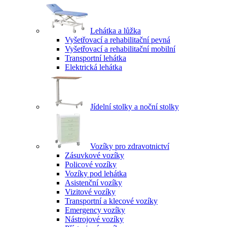
Lehátka a lůžka
Vyšetřovací a rehabilitační pevná
Vyšetřovací a rehabilitační mobilní
Transportní lehátka
Elektrická lehátka
Jídelní stolky a noční stolky
Vozíky pro zdravotnictví
Zásuvkové vozíky
Policové vozíky
Vozíky pod lehátka
Asistenční vozíky
Vizitové vozíky
Transportní a klecové vozíky
Emergency vozíky
Nástrojové vozíky