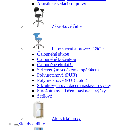
Akustické sedací soupravy
Zákrokové židle
Laboratorní a provozní židle
Čalouněné látkou
Čalouněné koženkou
Čalouněné ekokůží
S dřevěným sedákem a opěrákem
Polyuretanové (PUR)
Polyuretanové (PUR color)
S kruhovým ovladačem nastavení výšky
S nožním ovladačem nastavení výšky
Sedlové
Akustické boxy
Sklady a dílny