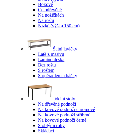
Boxové
Celodřevěné
Na nožičkách
Na roštu
Nízké (výška 150 cm)
Šatní lavičky
Latě z masivu
Lamino deska
Bez roštu
S roštem
S opěradlem a háčky
Jídelní stoly
Na dřevěné podnoži
Na kovové podnoži chromové
Na kovové podnoži stříbrné
Na kovové podnoži černé
S oblými rohy
Skládací