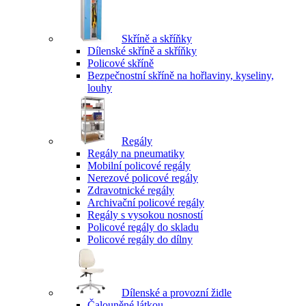
Skříně a skříňky
Dílenské skříně a skříňky
Policové skříně
Bezpečnostní skříně na hořlaviny, kyseliny,
louhy
Regály
Regály na pneumatiky
Mobilní policové regály
Nerezové policové regály
Zdravotnické regály
Archivační policové regály
Regály s vysokou nosností
Policové regály do skladu
Policové regály do dílny
Dílenské a provozní židle
Čalouněné látkou