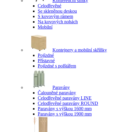
Konferenční stolky
Celodřevěné
Se skleněnou deskou
S kovovým rámem
Na kovových nohách
Mobilní
Kontejnery a mobilní skříňky
Pojízdné
Přístavné
Pojízdné s polštářem
Paravány
Čalouněné paravány
Celodřevěné paravány LINE
Celodřevěné paravány ROUND
Paravány s výškou 1600 mm
Paravány s výškou 1900 mm