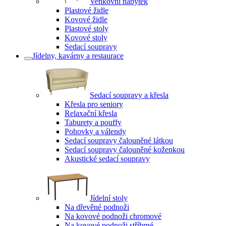
Venkovní nábytek
Plastové židle
Kovové židle
Plastové stoly
Kovové stoly
Sedací soupravy
Jídelny, kavárny a restaurace
Sedací soupravy a křesla
Křesla pro seniory
Relaxační křesla
Taburety a pouffy
Pohovky a válendy
Sedací soupravy čalouněné látkou
Sedací soupravy čalouněné koženkou
Akustické sedací soupravy
Jídelní stoly
Na dřevěné podnoži
Na kovové podnoži chromové
Na kovové podnoži stříbrné