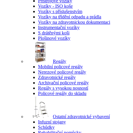
Přístrojové vozíky
Vozíky - ISO koše
Vozíky s příslušenstvím
Vozíky na třídění odpadu a prádla
Vozíky na zdravotnickou dokumentaci
Instrumentační vozíky
S drátěnými koši
Plošinové vozíky
Regály
Mobilní policové regály
Nerezové policové regály
Zdravotnické regály
Archivační policové regály
Regály s vysokou nosností
Policové regály do skladu
Ostatní zdravotnické vybavení
Infuzní stojany
Schůdky
Rehabilitační pomůcky