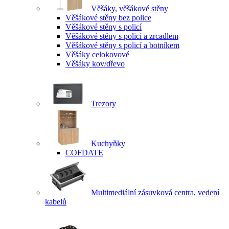
Věšáky, věšákové stěny
Věšákové stěny bez police
Věšákové stěny s policí
Věšákové stěny s policí a zrcadlem
Věšákové stěny s policí a botníkem
Věšáky celokovové
Věšáky kov/dřevo
Trezory
Kuchyňky
COFDATE
Multimediální zásuvková centra, vedení
kabelů