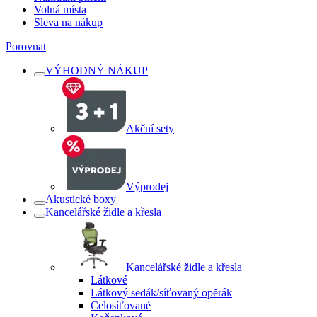
Volná místa
Sleva na nákup
Porovnat
VÝHODNÝ NÁKUP
Akční sety
Výprodej
Akustické boxy
Kancelářské židle a křesla
Kancelářské židle a křesla
Látkové
Látkový sedák/síťovaný opěrák
Celosíťované