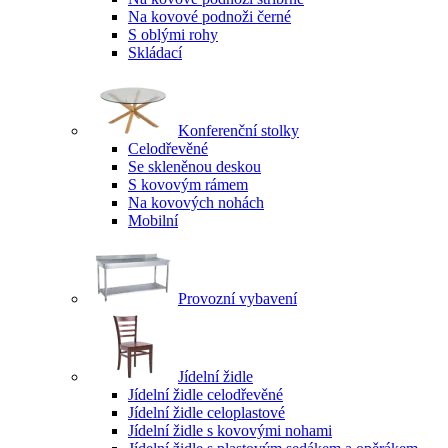
Na kovové podnoži černé
S oblými rohy
Skládací
Konferenční stolky
Celodřevěné
Se skleněnou deskou
S kovovým rámem
Na kovových nohách
Mobilní
Provozní vybavení
Jídelní židle
Jídelní židle celodřevěné
Jídelní židle celoplastové
Jídelní židle s kovovými nohami