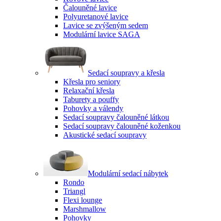
Čalouněné lavice
Polyuretanové lavice
Lavice se zvýšeným sedem
Modulární lavice SAGA
Sedací soupravy a křesla
Křesla pro seniory
Relaxační křesla
Taburety a pouffy
Pohovky a válendy
Sedací soupravy čalouněné látkou
Sedací soupravy čalouněné koženkou
Akustické sedací soupravy
Modulární sedací nábytek
Rondo
Triangl
Flexi lounge
Marshmallow
Pohovky