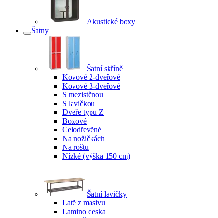
Akustické boxy
Šatny
Šatní skříně
Kovové 2-dveřové
Kovové 3-dveřové
S mezistěnou
S lavičkou
Dveře typu Z
Boxové
Celodřevěné
Na nožičkách
Na roštu
Nízké (výška 150 cm)
Šatní lavičky
Latě z masivu
Lamino deska