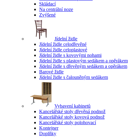
Skládací
Na centrální noze
Zvýšené
Jídelní židle
Jídelní židle celodřevěné
Jídelní židle celoplastové
Jídelní židle s kovovými nohami
Jídelní židle s plastovým sedákem a opěrákem
Jídelní židle s dřevěným sedákem a opěrákem
Barové židle
Jídelní židle s čalouněným sedákem
Vybavení kabinetů
Kancelářské stoly dřevěná podnož
Kancelářské stoly kovová podnož
Kancelářské stoly polohovací
Kontejner
Doplňky