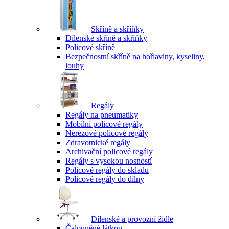
Skříně a skříňky
Dílenské skříně a skříňky
Policové skříně
Bezpečnostní skříně na hořlaviny, kyseliny,
louhy
Regály
Regály na pneumatiky
Mobilní policové regály
Nerezové policové regály
Zdravotnické regály
Archivační policové regály
Regály s vysokou nosností
Policové regály do skladu
Policové regály do dílny
Dílenské a provozní židle
Čalouněné látkou