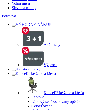
Volná místa
Sleva na nákup
Porovnat
VÝHODNÝ NÁKUP
Akční sety
Výprodej
Akustické boxy
Kancelářské židle a křesla
Kancelářské židle a křesla
Látkové
Látkový sedák/síťovaný opěrák
Celosíťované