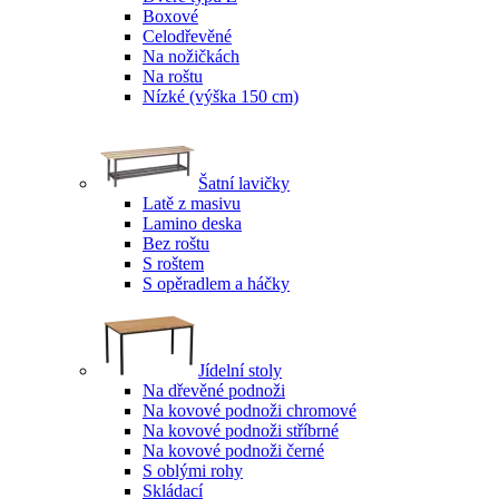
Boxové
Celodřevěné
Na nožičkách
Na roštu
Nízké (výška 150 cm)
Šatní lavičky
Latě z masivu
Lamino deska
Bez roštu
S roštem
S opěradlem a háčky
Jídelní stoly
Na dřevěné podnoži
Na kovové podnoži chromové
Na kovové podnoži stříbrné
Na kovové podnoži černé
S oblými rohy
Skládací