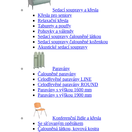
Sedací soupravy a křesla
Křesla pro seniory
Relaxační křesla
Taburety a pouffy
Pohovky a válendy
Sedací soupravy čalouněné látkou
Sedací soupravy čalouněné koženkou
Akustické sedací soupravy
Paravány
Čalouněné paravány
Celodřevěné paravány LINE
Celodřevěné paravány ROUND
Paravány s výškou 1600 mm
Paravány s výškou 1900 mm
Konferenční židle a křesla
Se síťovaným opěrákem
Čalouněná látkou, kovová kostra