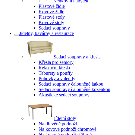
Venkovní nábytek
Plastové židle
Kovové židle
Plastové stoly
Kovové stoly
Sedací soupravy
Jídelny, kavárny a restaurace
Sedací soupravy a křesla
Křesla pro seniory
Relaxační křesla
Taburety a pouffy
Pohovky a válendy
Sedací soupravy čalouněné látkou
Sedací soupravy čalouněné koženkou
Akustické sedací soupravy
Jídelní stoly
Na dřevěné podnoži
Na kovové podnoži chromové
Na kovové podnoži stříbrné