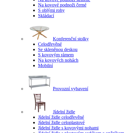
Na kovové podnoži černé
S oblými rohy
Skládací
Konferenční stolky
Celodřevěné
Se skleněnou deskou
S kovovým rámem
Na kovových nohách
Mobilní
Provozní vybavení
Jídelní židle
Jídelní židle celodřevěné
Jídelní židle celoplastové
Jídelní židle s kovovými nohami