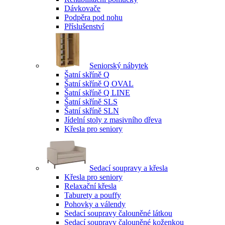
Dávkovače
Podpěra pod nohu
Příslušenství
Seniorský nábytek
Šatní skříně Q
Šatní skříně Q OVAL
Šatní skříně Q LINE
Šatní skříně SLS
Šatní skříně SLN
Jídelní stoly z masivního dřeva
Křesla pro seniory
Sedací soupravy a křesla
Křesla pro seniory
Relaxační křesla
Taburety a pouffy
Pohovky a válendy
Sedací soupravy čalouněné látkou
Sedací soupravy čalouněné koženkou