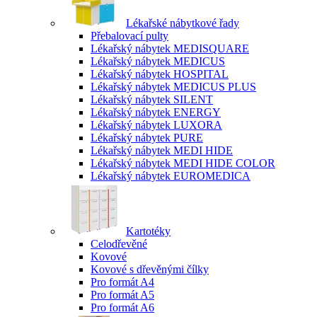
Lékařské nábytkové řady
Přebalovací pulty
Lékařský nábytek MEDISQUARE
Lékařský nábytek MEDICUS
Lékařský nábytek HOSPITAL
Lékařský nábytek MEDICUS PLUS
Lékařský nábytek SILENT
Lékařský nábytek ENERGY
Lékařský nábytek LUXORA
Lékařský nábytek PURE
Lékařský nábytek MEDI HIDE
Lékařský nábytek MEDI HIDE COLOR
Lékařský nábytek EUROMEDICA
Kartotéky
Celodřevěné
Kovové
Kovové s dřevěnými čílky
Pro formát A4
Pro formát A5
Pro formát A6