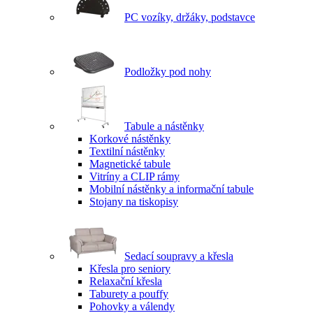
PC vozíky, držáky, podstavce
Podložky pod nohy
Tabule a nástěnky
Korkové nástěnky
Textilní nástěnky
Magnetické tabule
Vitríny a CLIP rámy
Mobilní nástěnky a informační tabule
Stojany na tiskopisy
Sedací soupravy a křesla
Křesla pro seniory
Relaxační křesla
Taburety a pouffy
Pohovky a válendy