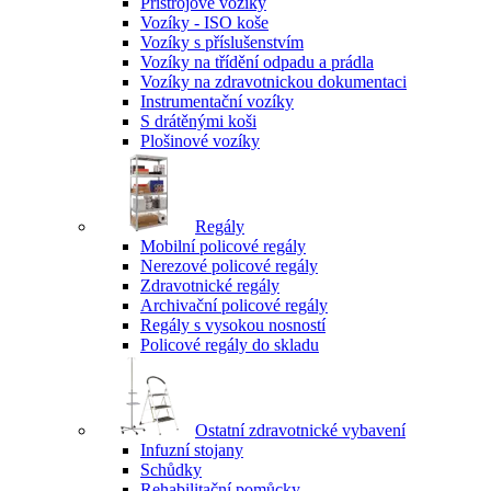
Přístrojové vozíky
Vozíky - ISO koše
Vozíky s příslušenstvím
Vozíky na třídění odpadu a prádla
Vozíky na zdravotnickou dokumentaci
Instrumentační vozíky
S drátěnými koši
Plošinové vozíky
Regály
Mobilní policové regály
Nerezové policové regály
Zdravotnické regály
Archivační policové regály
Regály s vysokou nosností
Policové regály do skladu
Ostatní zdravotnické vybavení
Infuzní stojany
Schůdky
Rehabilitační pomůcky