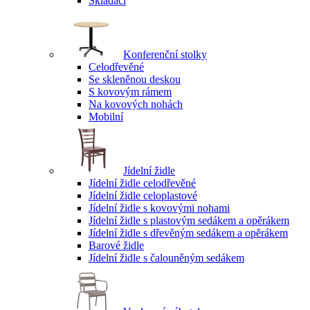
Skládací
Konferenční stolky
Celodřevěné
Se skleněnou deskou
S kovovým rámem
Na kovových nohách
Mobilní
Jídelní židle
Jídelní židle celodřevěné
Jídelní židle celoplastové
Jídelní židle s kovovými nohami
Jídelní židle s plastovým sedákem a opěrákem
Jídelní židle s dřevěným sedákem a opěrákem
Barové židle
Jídelní židle s čalouněným sedákem