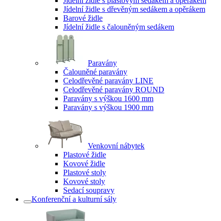
Jídelní židle s plastovým sedákem a opěrákem
Jídelní židle s dřevěným sedákem a opěrákem
Barové židle
Jídelní židle s čalouněným sedákem
Paravány
Čalouněné paravány
Celodřevěné paravány LINE
Celodřevěné paravány ROUND
Paravány s výškou 1600 mm
Paravány s výškou 1900 mm
Venkovní nábytek
Plastové židle
Kovové židle
Plastové stoly
Kovové stoly
Sedací soupravy
Konferenční a kulturní sály