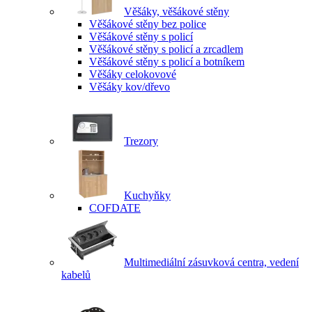
Věšáky, věšákové stěny
Věšákové stěny bez police
Věšákové stěny s policí
Věšákové stěny s policí a zrcadlem
Věšákové stěny s policí a botníkem
Věšáky celokovové
Věšáky kov/dřevo
Trezory
Kuchyňky
COFDATE
Multimediální zásuvková centra, vedení
kabelů