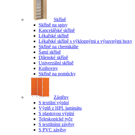
Skříně
Skříně na spisy
Kancelářské skříně
Lékařské skříně
Lékařské skříně s výklopnými a výsuvnými boxy
Skříně na chemikálie
Šatní skříně
Dílenské skříně
Univerzální skříně
Knihovny
Skříně na pomůcky
Zástěny
S textilní výplní
Výplň z HPL laminátu
S plastovou výplní
Teleskopické tyče
S textilními závěsy
S PVC závěsy