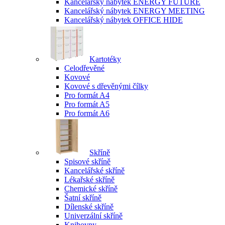
Kancelářský nábytek ENERGY FUTURE
Kancelářský nábytek ENERGY MEETING
Kancelářský nábytek OFFICE HIDE
Kartotéky
Celodřevěné
Kovové
Kovové s dřevěnými čílky
Pro formát A4
Pro formát A5
Pro formát A6
Skříně
Spisové skříně
Kancelářské skříně
Lékařské skříně
Chemické skříně
Šatní skříně
Dílenské skříně
Univerzální skříně
Knihovny