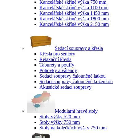
Kancelářské skříně výška 750 mm
Kancelářské skříně výška 1100 mm
Kancelářské skříně výška 1450 mm
Kancelářské skříně výška 1800 mm
Kancelářské skříně výška 2150 mm
Sedací soupravy a křesla
Křesla pro seniory
Relaxační křesla
Taburety a pouffy
Pohovky a válendy
Sedací soupravy čalouněné látkou
Sedací soupravy čalouněné koženkou
Akustické sedací soupravy
Modulární hravé stoly
Stoly výšky 520 mm
Stoly výšky 750 mm
Stoly na kolečkách výšky 750 mm