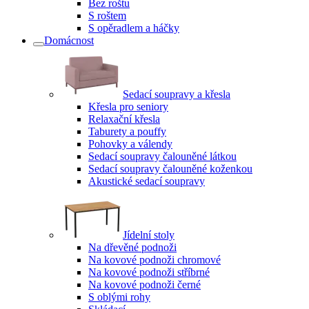
Bez roštu
S roštem
S opěradlem a háčky
Domácnost
Sedací soupravy a křesla
Křesla pro seniory
Relaxační křesla
Taburety a pouffy
Pohovky a válendy
Sedací soupravy čalouněné látkou
Sedací soupravy čalouněné koženkou
Akustické sedací soupravy
Jídelní stoly
Na dřevěné podnoži
Na kovové podnoži chromové
Na kovové podnoži stříbrné
Na kovové podnoži černé
S oblými rohy