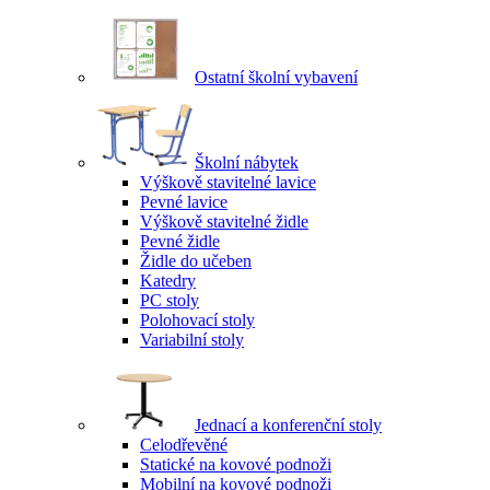
Ostatní školní vybavení
Školní nábytek
Výškově stavitelné lavice
Pevné lavice
Výškově stavitelné židle
Pevné židle
Židle do učeben
Katedry
PC stoly
Polohovací stoly
Variabilní stoly
Jednací a konferenční stoly
Celodřevěné
Statické na kovové podnoži
Mobilní na kovové podnoži