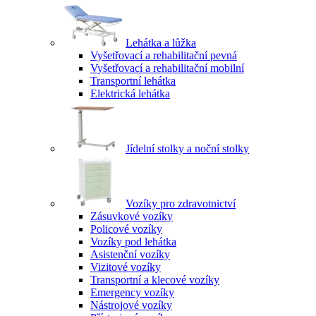
Lehátka a lůžka
Vyšetřovací a rehabilitační pevná
Vyšetřovací a rehabilitační mobilní
Transportní lehátka
Elektrická lehátka
Jídelní stolky a noční stolky
Vozíky pro zdravotnictví
Zásuvkové vozíky
Policové vozíky
Vozíky pod lehátka
Asistenční vozíky
Vizitové vozíky
Transportní a klecové vozíky
Emergency vozíky
Nástrojové vozíky