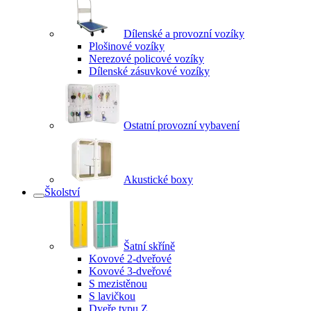
Dílenské a provozní vozíky
Plošinové vozíky
Nerezové policové vozíky
Dílenské zásuvkové vozíky
Ostatní provozní vybavení
Akustické boxy
Školství
Šatní skříně
Kovové 2-dveřové
Kovové 3-dveřové
S mezistěnou
S lavičkou
Dveře typu Z