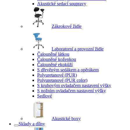
Akustické sedací soupravy
Zákrokové židle
Laboratorní a provozní židle
Čalouněné látkou
Čalouněné koženkou
Čalouněné ekokůží
S dřevěným sedákem a opěrákem
Polyuretanové (PUR)
Polyuretanové (PUR color)
S kruhovým ovladačem nastavení výšky
S nožním ovladačem nastavení výšky
Sedlové
Akustické boxy
Sklady a dílny