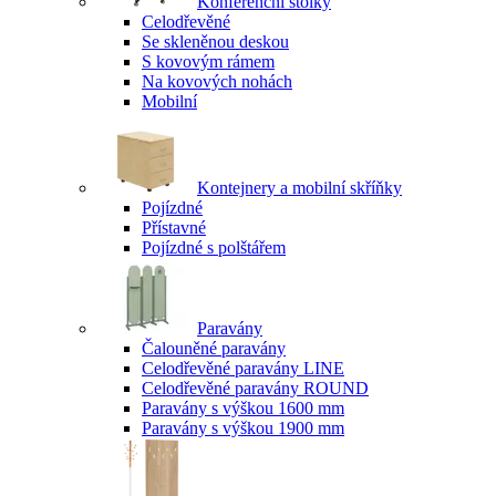
Konferenční stolky
Celodřevěné
Se skleněnou deskou
S kovovým rámem
Na kovových nohách
Mobilní
Kontejnery a mobilní skříňky
Pojízdné
Přístavné
Pojízdné s polštářem
Paravány
Čalouněné paravány
Celodřevěné paravány LINE
Celodřevěné paravány ROUND
Paravány s výškou 1600 mm
Paravány s výškou 1900 mm