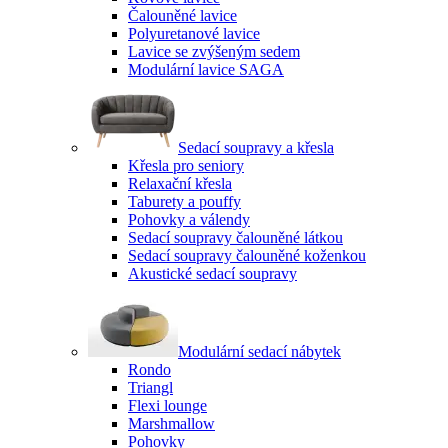
Čalouněné lavice
Polyuretanové lavice
Lavice se zvýšeným sedem
Modulární lavice SAGA
Sedací soupravy a křesla
Křesla pro seniory
Relaxační křesla
Taburety a pouffy
Pohovky a válendy
Sedací soupravy čalouněné látkou
Sedací soupravy čalouněné koženkou
Akustické sedací soupravy
Modulární sedací nábytek
Rondo
Triangl
Flexi lounge
Marshmallow
Pohovky