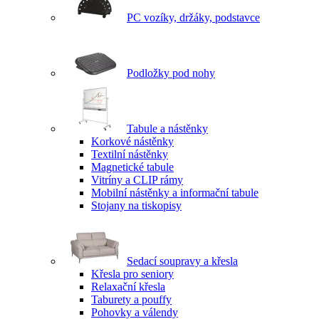
PC vozíky, držáky, podstavce
Podložky pod nohy
Tabule a nástěnky
Korkové nástěnky
Textilní nástěnky
Magnetické tabule
Vitríny a CLIP rámy
Mobilní nástěnky a informační tabule
Stojany na tiskopisy
Sedací soupravy a křesla
Křesla pro seniory
Relaxační křesla
Taburety a pouffy
Pohovky a válendy