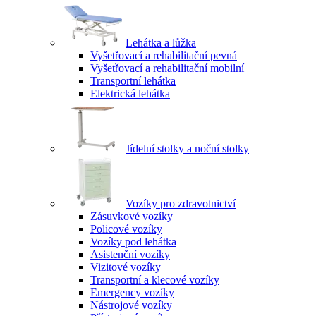
Lehátka a lůžka
Vyšetřovací a rehabilitační pevná
Vyšetřovací a rehabilitační mobilní
Transportní lehátka
Elektrická lehátka
Jídelní stolky a noční stolky
Vozíky pro zdravotnictví
Zásuvkové vozíky
Policové vozíky
Vozíky pod lehátka
Asistenční vozíky
Vizitové vozíky
Transportní a klecové vozíky
Emergency vozíky
Nástrojové vozíky