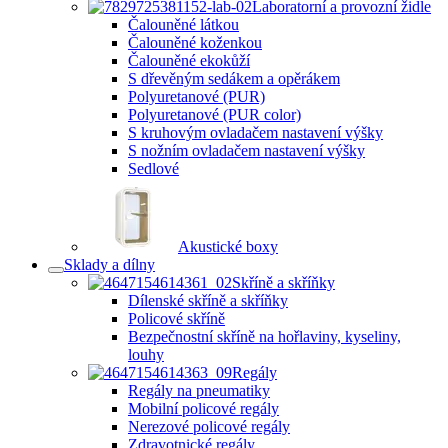
Laboratorní a provozní židle
Čalouněné látkou
Čalouněné koženkou
Čalouněné ekokůží
S dřevěným sedákem a opěrákem
Polyuretanové (PUR)
Polyuretanové (PUR color)
S kruhovým ovladačem nastavení výšky
S nožním ovladačem nastavení výšky
Sedlové
Akustické boxy
Sklady a dílny
Skříně a skříňky
Dílenské skříně a skříňky
Policové skříně
Bezpečnostní skříně na hořlaviny, kyseliny,
louhy
Regály
Regály na pneumatiky
Mobilní policové regály
Nerezové policové regály
Zdravotnické regály