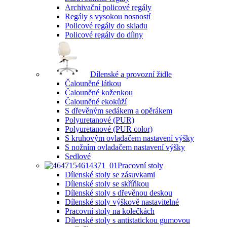
Archivační policové regály
Regály s vysokou nosností
Policové regály do skladu
Policové regály do dílny
Dílenské a provozní židle
Čalouněné látkou
Čalouněné koženkou
Čalouněné ekokůží
S dřevěným sedákem a opěrákem
Polyuretanové (PUR)
Polyuretanové (PUR color)
S kruhovým ovladačem nastavení výšky
S nožním ovladačem nastavení výšky
Sedlové
Pracovní stoly
Dílenské stoly se zásuvkami
Dílenské stoly se skříňkou
Dílenské stoly s dřevěnou deskou
Dílenské stoly výškově nastavitelné
Pracovní stoly na kolečkách
Dílenské stoly s antistatickou gumovou