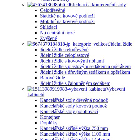
Jednací a konferenční stoly
Celodřevěné
Statické na kovové podnoži
Mobilní na kovové podnoži
Skládací
Na centrální noze
Zvýšené
Jídelní židle
Jídelní židle celodřevěné
Jídelní židle celoplastové
Jídelní židle s kovovými nohami
Jídelní židle s plastovým sedákem a opěrákem
Jídelní židle s dřevěným sedákem a opěrákem
Barové židle
Jídelní židle s čalouněným sedákem
Vybavení
kabinetů
Kancelářské stoly dřevěná podnož
Kancelářské stoly kovová podnož
Kancelářské stoly polohovací
Kontejner
Doplňky
Kancelářské skříně výška 750 mm
Kancelářské skříně výška 1100 mm
Kancelářské skříně výška 1450 mm