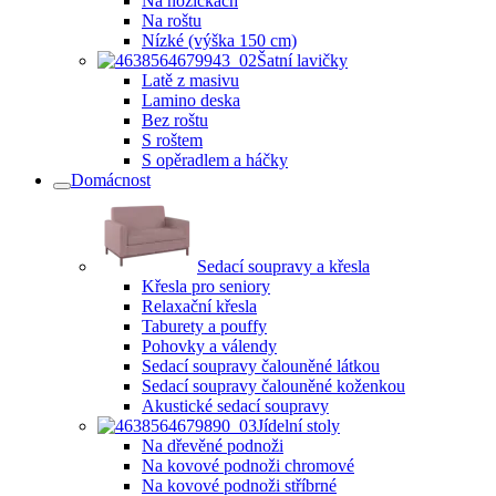
Na nožičkách
Na roštu
Nízké (výška 150 cm)
Šatní lavičky
Latě z masivu
Lamino deska
Bez roštu
S roštem
S opěradlem a háčky
Domácnost
Sedací soupravy a křesla
Křesla pro seniory
Relaxační křesla
Taburety a pouffy
Pohovky a válendy
Sedací soupravy čalouněné látkou
Sedací soupravy čalouněné koženkou
Akustické sedací soupravy
Jídelní stoly
Na dřevěné podnoži
Na kovové podnoži chromové
Na kovové podnoži stříbrné