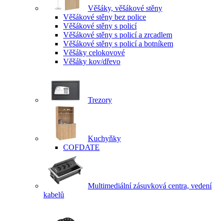
Věšáky, věšákové stěny
Věšákové stěny bez police
Věšákové stěny s policí
Věšákové stěny s policí a zrcadlem
Věšákové stěny s policí a botníkem
Věšáky celokovové
Věšáky kov/dřevo
Trezory
Kuchyňky
COFDATE
Multimediální zásuvková centra, vedení
kabelů