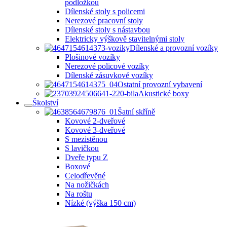
podložkou
Dílenské stoly s policemi
Nerezové pracovní stoly
Dílenské stoly s nástavbou
Elektricky výškově stavitelnými stoly
Dílenské a provozní vozíky
Plošinové vozíky
Nerezové policové vozíky
Dílenské zásuvkové vozíky
Ostatní provozní vybavení
Akustické boxy
Školství
Šatní skříně
Kovové 2-dveřové
Kovové 3-dveřové
S mezistěnou
S lavičkou
Dveře typu Z
Boxové
Celodřevěné
Na nožičkách
Na roštu
Nízké (výška 150 cm)