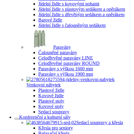
Jídelní židle s kovovými nohami
Jídelní židle s plastovým sedákem a opěrákem
Jídelní židle s dřevěným sedákem a opěrákem
Barové židle
Jídelní židle s čalouněným sedákem
Paravány
Čalouněné paravány
Celodřevěné paravány LINE
Celodřevěné paravány ROUND
Paravány s výškou 1600 mm
Paravány s výškou 1900 mm
Venkovní nábytek
Plastové židle
Kovové židle
Plastové stoly
Kovové stoly
Sedací soupravy
Konferenční a kulturní sály
Sedací soupravy a křesla
Křesla pro seniory
Relaxační křesla