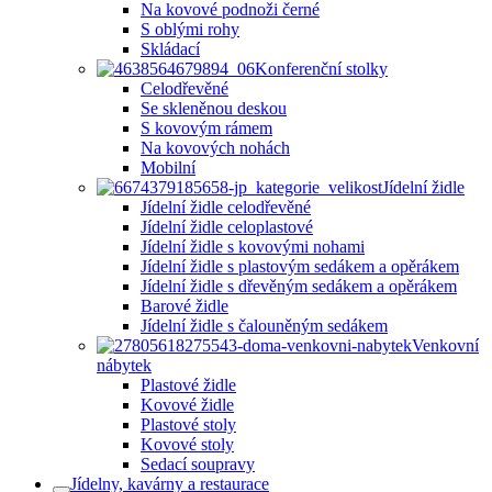
Na kovové podnoži černé
S oblými rohy
Skládací
Konferenční stolky
Celodřevěné
Se skleněnou deskou
S kovovým rámem
Na kovových nohách
Mobilní
Jídelní židle
Jídelní židle celodřevěné
Jídelní židle celoplastové
Jídelní židle s kovovými nohami
Jídelní židle s plastovým sedákem a opěrákem
Jídelní židle s dřevěným sedákem a opěrákem
Barové židle
Jídelní židle s čalouněným sedákem
Venkovní
nábytek
Plastové židle
Kovové židle
Plastové stoly
Kovové stoly
Sedací soupravy
Jídelny, kavárny a restaurace