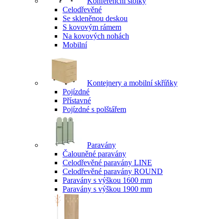
Konferenční stolky
Celodřevěné
Se skleněnou deskou
S kovovým rámem
Na kovových nohách
Mobilní
Kontejnery a mobilní skříňky
Pojízdné
Přístavné
Pojízdné s polštářem
Paravány
Čalouněné paravány
Celodřevěné paravány LINE
Celodřevěné paravány ROUND
Paravány s výškou 1600 mm
Paravány s výškou 1900 mm