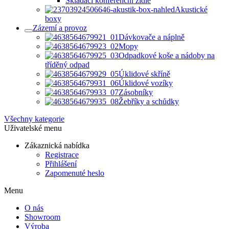
Skládací konferenční židle
Akustické
boxy
Zázemí a provoz
Dávkovače a náplně
Mopy
Odpadkové koše a nádoby na
tříděný odpad
Úklidové skříně
Úklidové vozíky
Zásobníky
Žebříky a schůdky
Všechny kategorie
Uživatelské menu
Zákaznická nabídka
Registrace
Přihlášení
Zapomenuté heslo
Menu
O nás
Showroom
Výroba