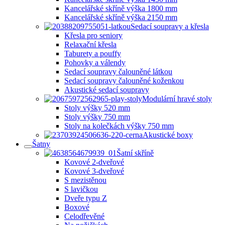
Kancelářské skříně výška 1800 mm
Kancelářské skříně výška 2150 mm
Sedací soupravy a křesla
Křesla pro seniory
Relaxační křesla
Taburety a pouffy
Pohovky a válendy
Sedací soupravy čalouněné látkou
Sedací soupravy čalouněné koženkou
Akustické sedací soupravy
Modulární hravé stoly
Stoly výšky 520 mm
Stoly výšky 750 mm
Stoly na kolečkách výšky 750 mm
Akustické boxy
Šatny
Šatní skříně
Kovové 2-dveřové
Kovové 3-dveřové
S mezistěnou
S lavičkou
Dveře typu Z
Boxové
Celodřevěné