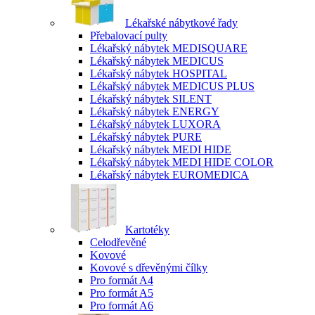
Lékařské nábytkové řady
Přebalovací pulty
Lékařský nábytek MEDISQUARE
Lékařský nábytek MEDICUS
Lékařský nábytek HOSPITAL
Lékařský nábytek MEDICUS PLUS
Lékařský nábytek SILENT
Lékařský nábytek ENERGY
Lékařský nábytek LUXORA
Lékařský nábytek PURE
Lékařský nábytek MEDI HIDE
Lékařský nábytek MEDI HIDE COLOR
Lékařský nábytek EUROMEDICA
Kartotéky
Celodřevěné
Kovové
Kovové s dřevěnými čílky
Pro formát A4
Pro formát A5
Pro formát A6