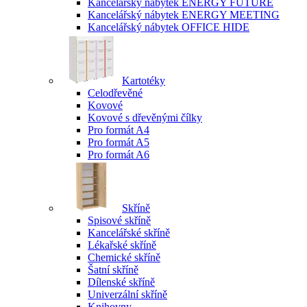
Kancelářský nábytek ENERGY FUTURE
Kancelářský nábytek ENERGY MEETING
Kancelářský nábytek OFFICE HIDE
Kartotéky
Celodřevěné
Kovové
Kovové s dřevěnými čílky
Pro formát A4
Pro formát A5
Pro formát A6
Skříně
Spisové skříně
Kancelářské skříně
Lékařské skříně
Chemické skříně
Šatní skříně
Dílenské skříně
Univerzální skříně
Knihovny