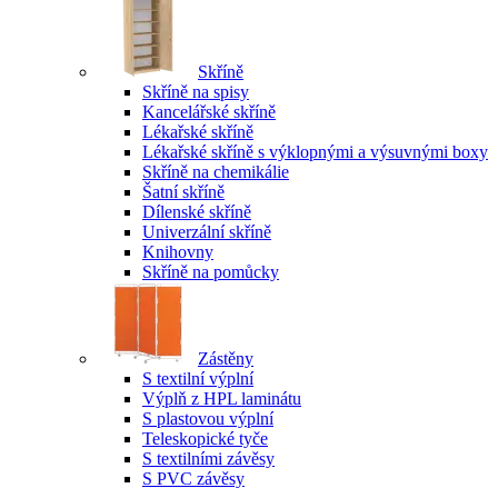
Skříně
Skříně na spisy
Kancelářské skříně
Lékařské skříně
Lékařské skříně s výklopnými a výsuvnými boxy
Skříně na chemikálie
Šatní skříně
Dílenské skříně
Univerzální skříně
Knihovny
Skříně na pomůcky
Zástěny
S textilní výplní
Výplň z HPL laminátu
S plastovou výplní
Teleskopické tyče
S textilními závěsy
S PVC závěsy