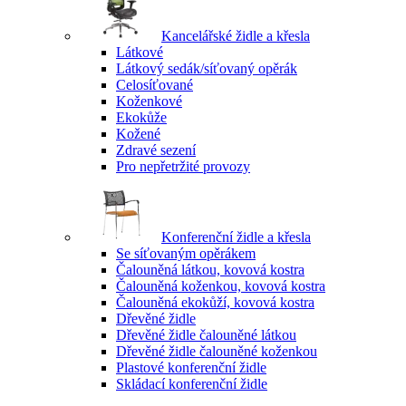
Kancelářské židle a křesla
Látkové
Látkový sedák/síťovaný opěrák
Celosíťované
Koženkové
Ekokůže
Kožené
Zdravé sezení
Pro nepřetržité provozy
Konferenční židle a křesla
Se síťovaným opěrákem
Čalouněná látkou, kovová kostra
Čalouněná koženkou, kovová kostra
Čalouněná ekokůží, kovová kostra
Dřevěné židle
Dřevěné židle čalouněné látkou
Dřevěné židle čalouněné koženkou
Plastové konferenční židle
Skládací konferenční židle