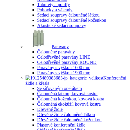
Taburety a pouffy
Pohovky a válendy
Sedací soupravy čalouněné látkou
Sedací soupravy čalouněné koženkou
Akustické sedací soupravy
Paravány
Čalouněné paravány
Celodřevěné paravány LINE
Celodřevěné paravány ROUND
Paravány s výškou 1600 mm
Paravány s výškou 1900 mm
Konferenční
židle a křesla
Se síťovaným opěrákem
Čalouněná látkou, kovová kostra
Čalouněná koženkou, kovová kostra
Čalouněná ekokůží, kovová kostra
Dřevěné židle
Dřevěné židle čalouněné látkou
Dřevěné židle čalouněné koženkou
Plastové konferenční židle