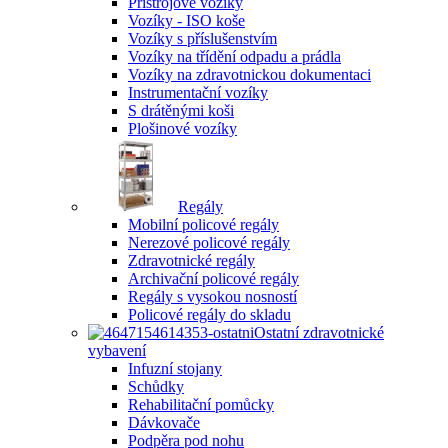
Přístrojové vozíky
Vozíky - ISO koše
Vozíky s příslušenstvím
Vozíky na třídění odpadu a prádla
Vozíky na zdravotnickou dokumentaci
Instrumentační vozíky
S drátěnými koši
Plošinové vozíky
Regály
Mobilní policové regály
Nerezové policové regály
Zdravotnické regály
Archivační policové regály
Regály s vysokou nosností
Policové regály do skladu
Ostatní zdravotnické
vybavení
Infuzní stojany
Schůdky
Rehabilitační pomůcky
Dávkovače
Podpěra pod nohu