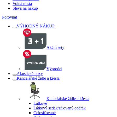
Volná místa
Sleva na nákup
Porovnat
VÝHODNÝ NÁKUP
Akční sety
Výprodej
Akustické boxy
Kancelářské židle a křesla
Kancelářské židle a křesla
Látkové
Látkový sedák/síťovaný opěrák
Celosíťované