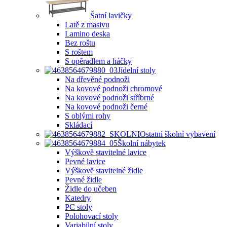
Šatní lavičky
Latě z masivu
Lamino deska
Bez roštu
S roštem
S opěradlem a háčky
Jídelní stoly
Na dřevěné podnoži
Na kovové podnoži chromové
Na kovové podnoži stříbrné
Na kovové podnoži černé
S oblými rohy
Skládací
Ostatní školní vybavení
Školní nábytek
Výškově stavitelné lavice
Pevné lavice
Výškově stavitelné židle
Pevné židle
Židle do učeben
Katedry
PC stoly
Polohovací stoly
Variabilní stoly