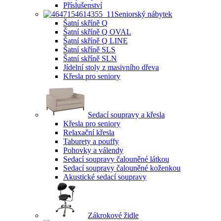
Příslušenství
Seniorský nábytek
Šatní skříně Q
Šatní skříně Q OVAL
Šatní skříně Q LINE
Šatní skříně SLS
Šatní skříně SLN
Jídelní stoly z masivního dřeva
Křesla pro seniory
Sedací soupravy a křesla
Křesla pro seniory
Relaxační křesla
Taburety a pouffy
Pohovky a válendy
Sedací soupravy čalouněné látkou
Sedací soupravy čalouněné koženkou
Akustické sedací soupravy
Zákrokové židle