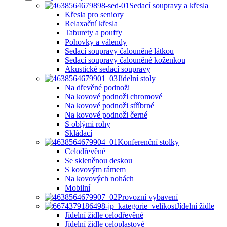
Sedací soupravy a křesla
Křesla pro seniory
Relaxační křesla
Taburety a pouffy
Pohovky a válendy
Sedací soupravy čalouněné látkou
Sedací soupravy čalouněné koženkou
Akustické sedací soupravy
Jídelní stoly
Na dřevěné podnoži
Na kovové podnoži chromové
Na kovové podnoži stříbrné
Na kovové podnoži černé
S oblými rohy
Skládací
Konferenční stolky
Celodřevěné
Se skleněnou deskou
S kovovým rámem
Na kovových nohách
Mobilní
Provozní vybavení
Jídelní židle
Jídelní židle celodřevěné
Jídelní židle celoplastové