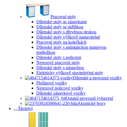
Pracovní stoly
Dílenské stoly se zásuvkami
Dílenské stoly se skříňkou
Dílenské stoly s dřevěnou deskou
Dílenské stoly výškově nastavitelné
Pracovní stoly na kolečkách
Dílenské stoly s antistatickou gumovou
podložkou
Dílenské stoly s policemi
Nerezové pracovní stoly
Dílenské stoly s nástavbou
Elektricky výškově stavitelnými stoly
Dílenské a provozní vozíky
Plošinové vozíky
Nerezové policové vozíky
Dílenské zásuvkové vozíky
Ostatní provozní vybavení
Akustické boxy
Školství