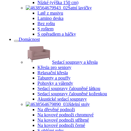
Nízké (výška 150 cm)
Šatní lavičky
Latě z masivu
Lamino deska
Bez roštu
S roštem
S opěradlem a háčky
Domácnost
Sedací soupravy a křesla
Křesla pro seniory
Relaxační křesla
Taburety a pouffy
Pohovky a válendy
Sedací soupravy čalouněné látkou
Sedací soupravy čalouněné koženkou
Akustické sedací soupravy
Jídelní stoly
Na dřevěné podnoži
Na kovové podnoži chromové
Na kovové podnoži stříbrné
Na kovové podnoži černé
S oblými rohy