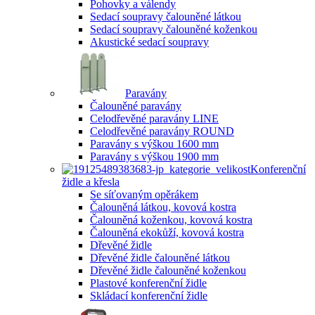
Pohovky a válendy
Sedací soupravy čalouněné látkou
Sedací soupravy čalouněné koženkou
Akustické sedací soupravy
Paravány
Čalouněné paravány
Celodřevěné paravány LINE
Celodřevěné paravány ROUND
Paravány s výškou 1600 mm
Paravány s výškou 1900 mm
Konferenční
židle a křesla
Se síťovaným opěrákem
Čalouněná látkou, kovová kostra
Čalouněná koženkou, kovová kostra
Čalouněná ekokůží, kovová kostra
Dřevěné židle
Dřevěné židle čalouněné látkou
Dřevěné židle čalouněné koženkou
Plastové konferenční židle
Skládací konferenční židle