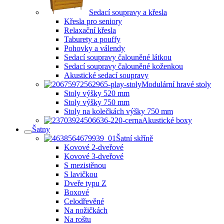
Sedací soupravy a křesla
Křesla pro seniory
Relaxační křesla
Taburety a pouffy
Pohovky a válendy
Sedací soupravy čalouněné látkou
Sedací soupravy čalouněné koženkou
Akustické sedací soupravy
Modulární hravé stoly
Stoly výšky 520 mm
Stoly výšky 750 mm
Stoly na kolečkách výšky 750 mm
Akustické boxy
Šatny
Šatní skříně
Kovové 2-dveřové
Kovové 3-dveřové
S mezistěnou
S lavičkou
Dveře typu Z
Boxové
Celodřevěné
Na nožičkách
Na roštu