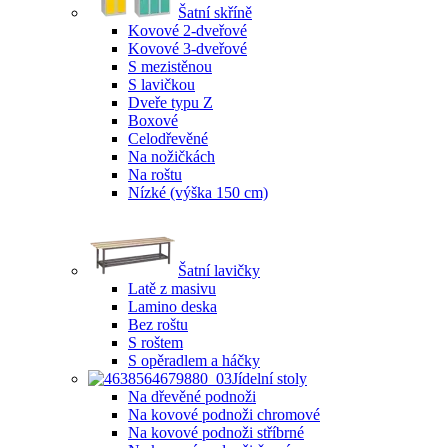
Šatní skříně
Kovové 2-dveřové
Kovové 3-dveřové
S mezistěnou
S lavičkou
Dveře typu Z
Boxové
Celodřevěné
Na nožičkách
Na roštu
Nízké (výška 150 cm)
Šatní lavičky
Latě z masivu
Lamino deska
Bez roštu
S roštem
S opěradlem a háčky
Jídelní stoly
Na dřevěné podnoži
Na kovové podnoži chromové
Na kovové podnoži stříbrné