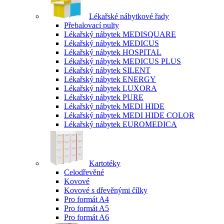
Lékařské nábytkové řady
Přebalovací pulty
Lékařský nábytek MEDISQUARE
Lékařský nábytek MEDICUS
Lékařský nábytek HOSPITAL
Lékařský nábytek MEDICUS PLUS
Lékařský nábytek SILENT
Lékařský nábytek ENERGY
Lékařský nábytek LUXORA
Lékařský nábytek PURE
Lékařský nábytek MEDI HIDE
Lékařský nábytek MEDI HIDE COLOR
Lékařský nábytek EUROMEDICA
Kartotéky
Celodřevěné
Kovové
Kovové s dřevěnými čílky
Pro formát A4
Pro formát A5
Pro formát A6