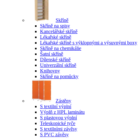
Skříně
Skříně na spisy
Kancelářské skříně
Lékařské skříně
Lékařské skříně s výklopnými a výsuvnými boxy
Skříně na chemikálie
Šatní skříně
Dílenské skříně
Univerzální skříně
Knihovny
Skříně na pomůcky
Zástěny
S textilní výplní
Výplň z HPL laminátu
S plastovou výplní
Teleskopické tyče
S textilními závěsy
S PVC závěsy