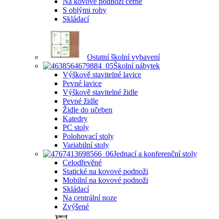
Na kovové podnoži černé
S oblými rohy
Skládací
Ostatní školní vybavení
Školní nábytek
Výškově stavitelné lavice
Pevné lavice
Výškově stavitelné židle
Pevné židle
Židle do učeben
Katedry
PC stoly
Polohovací stoly
Variabilní stoly
Jednací a konferenční stoly
Celodřevěné
Statické na kovové podnoži
Mobilní na kovové podnoži
Skládací
Na centrální noze
Zvýšené