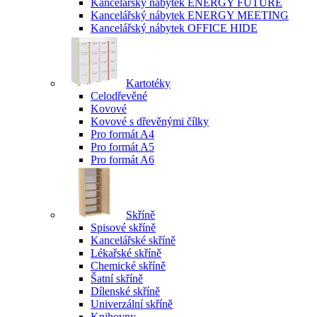
Kancelářský nábytek ENERGY FUTURE
Kancelářský nábytek ENERGY MEETING
Kancelářský nábytek OFFICE HIDE
Kartotéky
Celodřevěné
Kovové
Kovové s dřevěnými čílky
Pro formát A4
Pro formát A5
Pro formát A6
Skříně
Spisové skříně
Kancelářské skříně
Lékařské skříně
Chemické skříně
Šatní skříně
Dílenské skříně
Univerzální skříně
Knihovny