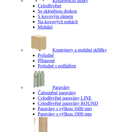
Konferenční stolky
Celodřevěné
Se skleněnou deskou
S kovovým rámem
Na kovových nohách
Mobilní
Kontejnery a mobilní skříňky
Pojízdné
Přístavné
Pojízdné s polštářem
Paravány
Čalouněné paravány
Celodřevěné paravány LINE
Celodřevěné paravány ROUND
Paravány s výškou 1600 mm
Paravány s výškou 1900 mm