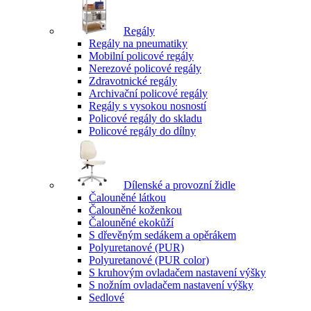
Regály
Regály na pneumatiky
Mobilní policové regály
Nerezové policové regály
Zdravotnické regály
Archivační policové regály
Regály s vysokou nosností
Policové regály do skladu
Policové regály do dílny
Dílenské a provozní židle
Čalouněné látkou
Čalouněné koženkou
Čalouněné ekokůží
S dřevěným sedákem a opěrákem
Polyuretanové (PUR)
Polyuretanové (PUR color)
S kruhovým ovladačem nastavení výšky
S nožním ovladačem nastavení výšky
Sedlové