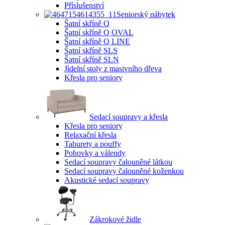
Příslušenství
Seniorský nábytek
Šatní skříně Q
Šatní skříně Q OVAL
Šatní skříně Q LINE
Šatní skříně SLS
Šatní skříně SLN
Jídelní stoly z masivního dřeva
Křesla pro seniory
Sedací soupravy a křesla
Křesla pro seniory
Relaxační křesla
Taburety a pouffy
Pohovky a válendy
Sedací soupravy čalouněné látkou
Sedací soupravy čalouněné koženkou
Akustické sedací soupravy
Zákrokové židle