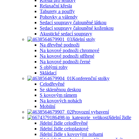
Křesla pro seniory
Relaxační křesla
Taburety a pouffy
Pohovky a válendy
Sedací soupravy čalouněné látkou
Sedací soupravy čalouněné koženkou
Akustické sedací soupravy
Jídelní stoly
Na dřevěné podnoži
Na kovové podnoži chromové
Na kovové podnoži stříbrné
Na kovové podnoži černé
S oblými rohy
Skládací
Konferenční stolky
Celodřevěné
Se skleněnou deskou
S kovovým rámem
Na kovových nohách
Mobilní
Provozní vybavení
Jídelní židle
Jídelní židle celodřevěné
Jídelní židle celoplastové
Jídelní židle s kovovými nohami