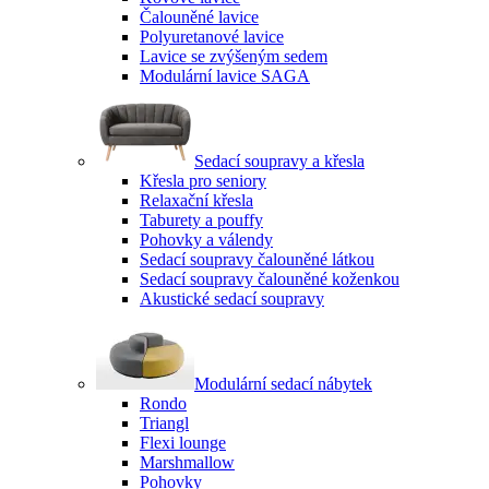
Čalouněné lavice
Polyuretanové lavice
Lavice se zvýšeným sedem
Modulární lavice SAGA
Sedací soupravy a křesla
Křesla pro seniory
Relaxační křesla
Taburety a pouffy
Pohovky a válendy
Sedací soupravy čalouněné látkou
Sedací soupravy čalouněné koženkou
Akustické sedací soupravy
Modulární sedací nábytek
Rondo
Triangl
Flexi lounge
Marshmallow
Pohovky