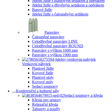
Jídelní židle s plastovým sedákem a opěrákem
Jídelní židle s dřevěným sedákem a opěrákem
Barové židle
Jídelní židle s čalouněným sedákem
Paravány
Čalouněné paravány
Celodřevěné paravány LINE
Celodřevěné paravány ROUND
Paravány s výškou 1600 mm
Paravány s výškou 1900 mm
Venkovní nábytek
Plastové židle
Kovové židle
Plastové stoly
Kovové stoly
Sedací soupravy
Konferenční a kulturní sály
Sedací soupravy a křesla
Křesla pro seniory
Relaxační křesla
Taburety a pouffy