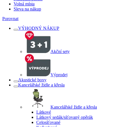
Volná místa
Sleva na nákup
Porovnat
VÝHODNÝ NÁKUP
Akční sety
Výprodej
Akustické boxy
Kancelářské židle a křesla
Kancelářské židle a křesla
Látkové
Látkový sedák/síťovaný opěrák
Celosíťované