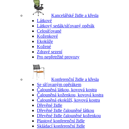
Kancelářské židle a křesla
Látkové
Látkový sedák/síťovaný opěrák
Celosíťované
Koženkové
Ekokůže
Kožené
Zdravé sezení
Pro nepřetržité provozy
Konferenční židle a křesla
Se síťovaným opěrákem
Čalouněná látkou, kovová kostra
Čalouněná koženkou, kovová kostra
Čalouněná ekokůží, kovová kostra
Dřevěné židle
Dřevěné židle čalouněné látkou
Dřevěné židle čalouněné koženkou
Plastové konferenční židle
Skládací konferenční židle