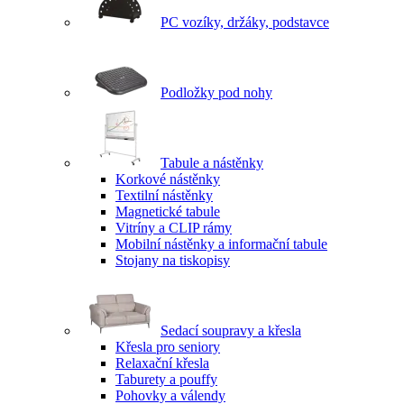
PC vozíky, držáky, podstavce
Podložky pod nohy
Tabule a nástěnky
Korkové nástěnky
Textilní nástěnky
Magnetické tabule
Vitríny a CLIP rámy
Mobilní nástěnky a informační tabule
Stojany na tiskopisy
Sedací soupravy a křesla
Křesla pro seniory
Relaxační křesla
Taburety a pouffy
Pohovky a válendy