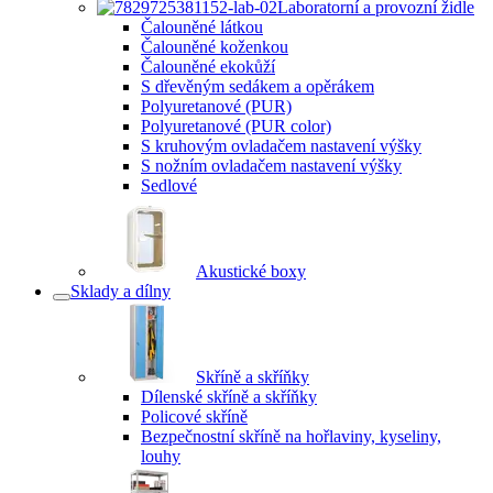
Laboratorní a provozní židle
Čalouněné látkou
Čalouněné koženkou
Čalouněné ekokůží
S dřevěným sedákem a opěrákem
Polyuretanové (PUR)
Polyuretanové (PUR color)
S kruhovým ovladačem nastavení výšky
S nožním ovladačem nastavení výšky
Sedlové
Akustické boxy
Sklady a dílny
Skříně a skříňky
Dílenské skříně a skříňky
Policové skříně
Bezpečnostní skříně na hořlaviny, kyseliny,
louhy