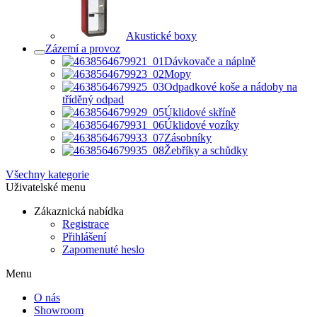
Akustické boxy
Zázemí a provoz
Dávkovače a náplně
Mopy
Odpadkové koše a nádoby na
tříděný odpad
Úklidové skříně
Úklidové vozíky
Zásobníky
Žebříky a schůdky
Všechny kategorie
Uživatelské menu
Zákaznická nabídka
Registrace
Přihlášení
Zapomenuté heslo
Menu
O nás
Showroom