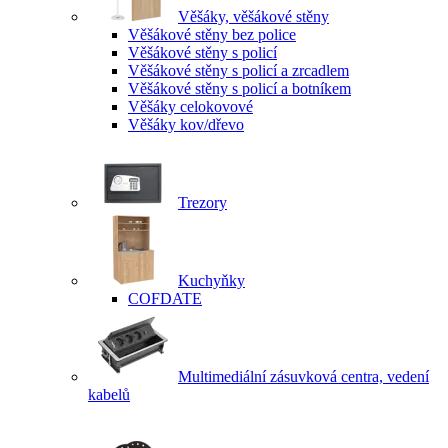
Věšáky, věšákové stěny
Věšákové stěny bez police
Věšákové stěny s policí
Věšákové stěny s policí a zrcadlem
Věšákové stěny s policí a botníkem
Věšáky celokovové
Věšáky kov/dřevo
Trezory
Kuchyňky
COFDATE
Multimediální zásuvková centra, vedení
kabelů