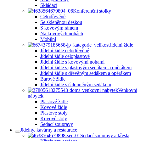
Skládací
Konferenční stolky
Celodřevěné
Se skleněnou deskou
S kovovým rámem
Na kovových nohách
Mobilní
Jídelní židle
Jídelní židle celodřevěné
Jídelní židle celoplastové
Jídelní židle s kovovými nohami
Jídelní židle s plastovým sedákem a opěrákem
Jídelní židle s dřevěným sedákem a opěrákem
Barové židle
Jídelní židle s čalouněným sedákem
Venkovní
nábytek
Plastové židle
Kovové židle
Plastové stoly
Kovové stoly
Sedací soupravy
Jídelny, kavárny a restaurace
Sedací soupravy a křesla