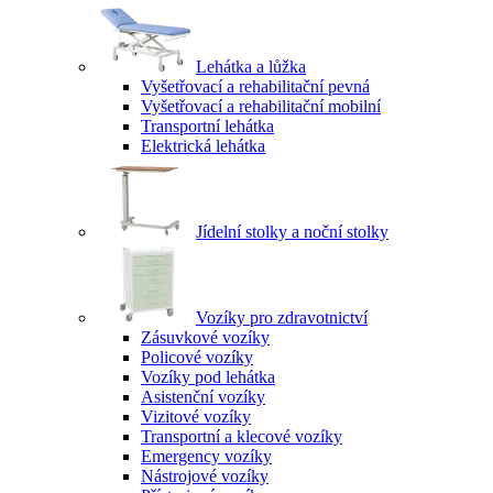
Lehátka a lůžka
Vyšetřovací a rehabilitační pevná
Vyšetřovací a rehabilitační mobilní
Transportní lehátka
Elektrická lehátka
Jídelní stolky a noční stolky
Vozíky pro zdravotnictví
Zásuvkové vozíky
Policové vozíky
Vozíky pod lehátka
Asistenční vozíky
Vizitové vozíky
Transportní a klecové vozíky
Emergency vozíky
Nástrojové vozíky