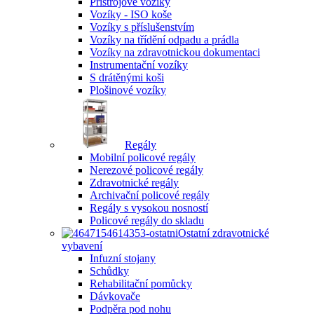
Přístrojové vozíky
Vozíky - ISO koše
Vozíky s příslušenstvím
Vozíky na třídění odpadu a prádla
Vozíky na zdravotnickou dokumentaci
Instrumentační vozíky
S drátěnými koši
Plošinové vozíky
Regály
Mobilní policové regály
Nerezové policové regály
Zdravotnické regály
Archivační policové regály
Regály s vysokou nosností
Policové regály do skladu
Ostatní zdravotnické
vybavení
Infuzní stojany
Schůdky
Rehabilitační pomůcky
Dávkovače
Podpěra pod nohu