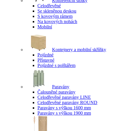
Konferenční stolky
Celodřevěné
Se skleněnou deskou
S kovovým rámem
Na kovových nohách
Mobilní
Kontejnery a mobilní skříňky
Pojízdné
Přístavné
Pojízdné s polštářem
Paravány
Čalouněné paravány
Celodřevěné paravány LINE
Celodřevěné paravány ROUND
Paravány s výškou 1600 mm
Paravány s výškou 1900 mm