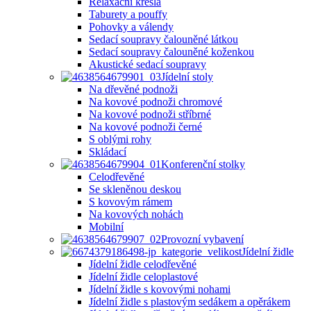
Relaxační křesla
Taburety a pouffy
Pohovky a válendy
Sedací soupravy čalouněné látkou
Sedací soupravy čalouněné koženkou
Akustické sedací soupravy
Jídelní stoly
Na dřevěné podnoži
Na kovové podnoži chromové
Na kovové podnoži stříbrné
Na kovové podnoži černé
S oblými rohy
Skládací
Konferenční stolky
Celodřevěné
Se skleněnou deskou
S kovovým rámem
Na kovových nohách
Mobilní
Provozní vybavení
Jídelní židle
Jídelní židle celodřevěné
Jídelní židle celoplastové
Jídelní židle s kovovými nohami
Jídelní židle s plastovým sedákem a opěrákem