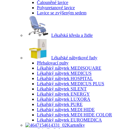
Čalouněné lavice
Polyuretanové lavice
Lavice se zvýšeným sedem
Lékařská křesla a židle
Lékařské nábytkové řady
Přebalovací pulty
Lékařský nábytek MEDISQUARE
Lékařský nábytek MEDICUS
Lékařský nábytek HOSPITAL
Lékařský nábytek MEDICUS PLUS
Lékařský nábytek SILENT
Lékařský nábytek ENERGY
Lékařský nábytek LUXORA
Lékařský nábytek PURE
Lékařský nábytek MEDI HIDE
Lékařský nábytek MEDI HIDE COLOR
Lékařský nábytek EUROMEDICA
Kartotéky