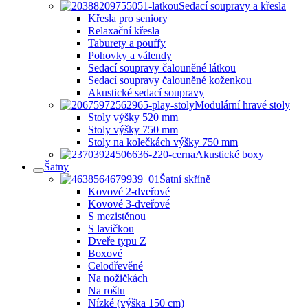
Sedací soupravy a křesla
Křesla pro seniory
Relaxační křesla
Taburety a pouffy
Pohovky a válendy
Sedací soupravy čalouněné látkou
Sedací soupravy čalouněné koženkou
Akustické sedací soupravy
Modulární hravé stoly
Stoly výšky 520 mm
Stoly výšky 750 mm
Stoly na kolečkách výšky 750 mm
Akustické boxy
Šatny
Šatní skříně
Kovové 2-dveřové
Kovové 3-dveřové
S mezistěnou
S lavičkou
Dveře typu Z
Boxové
Celodřevěné
Na nožičkách
Na roštu
Nízké (výška 150 cm)