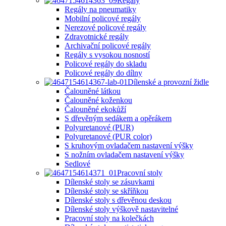
Regály
Regály na pneumatiky
Mobilní policové regály
Nerezové policové regály
Zdravotnické regály
Archivační policové regály
Regály s vysokou nosností
Policové regály do skladu
Policové regály do dílny
Dílenské a provozní židle
Čalouněné látkou
Čalouněné koženkou
Čalouněné ekokůží
S dřevěným sedákem a opěrákem
Polyuretanové (PUR)
Polyuretanové (PUR color)
S kruhovým ovladačem nastavení výšky
S nožním ovladačem nastavení výšky
Sedlové
Pracovní stoly
Dílenské stoly se zásuvkami
Dílenské stoly se skříňkou
Dílenské stoly s dřevěnou deskou
Dílenské stoly výškově nastavitelné
Pracovní stoly na kolečkách