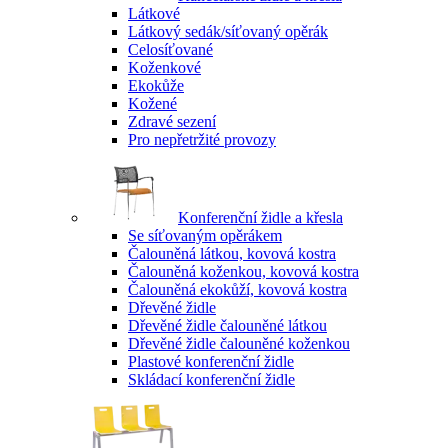
Látkové
Látkový sedák/síťovaný opěrák
Celosíťované
Koženkové
Ekokůže
Kožené
Zdravé sezení
Pro nepřetržité provozy
Konferenční židle a křesla
Se síťovaným opěrákem
Čalouněná látkou, kovová kostra
Čalouněná koženkou, kovová kostra
Čalouněná ekokůží, kovová kostra
Dřevěné židle
Dřevěné židle čalouněné látkou
Dřevěné židle čalouněné koženkou
Plastové konferenční židle
Skládací konferenční židle