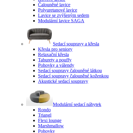
Čalouněné lavice
Polyuretanové lavice
Lavice se zvýšeným sedem
Modulární lavice SAGA
Sedací soupravy a křesla
Křesla pro seniory
Relaxační křesla
Taburety a pouffy
Pohovky a válendy
Sedací soupravy čalouněné látkou
Sedací soupravy čalouněné koženkou
Akustické sedací soupravy
Modulární sedací nábytek
Rondo
Triangl
Flexi lounge
Marshmallow
Pohovky