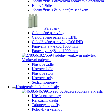
Jídelní židle s dřevěným sedákem a opěrákem
Barové židle
Jídelní židle s čalouněným sedákem
Paravány
Čalouněné paravány
Celodřevěné paravány LINE
Celodřevěné paravány ROUND
Paravány s výškou 1600 mm
Paravány s výškou 1900 mm
Venkovní nábytek
Plastové židle
Kovové židle
Plastové stoly
Kovové stoly
Sedací soupravy
Konferenční a kulturní sály
Sedací soupravy a křesla
Křesla pro seniory
Relaxační křesla
Taburety a pouffy
Pohovky a válendy