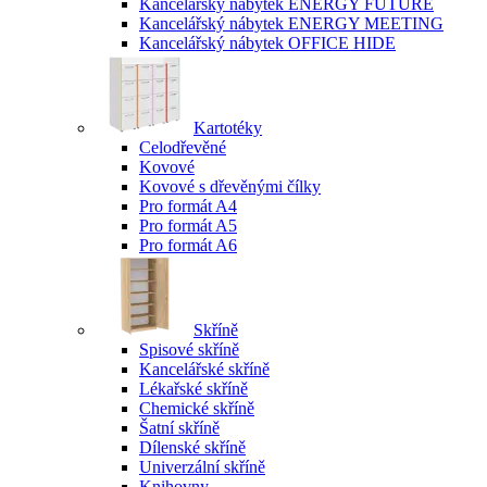
Kancelářský nábytek ENERGY FUTURE
Kancelářský nábytek ENERGY MEETING
Kancelářský nábytek OFFICE HIDE
Kartotéky
Celodřevěné
Kovové
Kovové s dřevěnými čílky
Pro formát A4
Pro formát A5
Pro formát A6
Skříně
Spisové skříně
Kancelářské skříně
Lékařské skříně
Chemické skříně
Šatní skříně
Dílenské skříně
Univerzální skříně
Knihovny