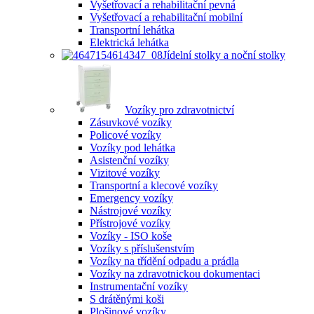
Vyšetřovací a rehabilitační pevná
Vyšetřovací a rehabilitační mobilní
Transportní lehátka
Elektrická lehátka
Jídelní stolky a noční stolky
Vozíky pro zdravotnictví
Zásuvkové vozíky
Policové vozíky
Vozíky pod lehátka
Asistenční vozíky
Vizitové vozíky
Transportní a klecové vozíky
Emergency vozíky
Nástrojové vozíky
Přístrojové vozíky
Vozíky - ISO koše
Vozíky s příslušenstvím
Vozíky na třídění odpadu a prádla
Vozíky na zdravotnickou dokumentaci
Instrumentační vozíky
S drátěnými koši
Plošinové vozíky