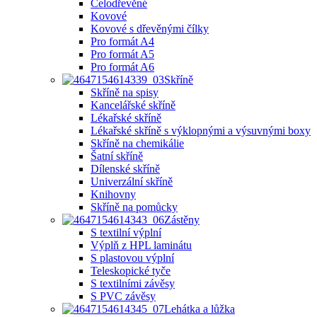
Celodřevěné
Kovové
Kovové s dřevěnými čílky
Pro formát A4
Pro formát A5
Pro formát A6
Skříně
Skříně na spisy
Kancelářské skříně
Lékařské skříně
Lékařské skříně s výklopnými a výsuvnými boxy
Skříně na chemikálie
Šatní skříně
Dílenské skříně
Univerzální skříně
Knihovny
Skříně na pomůcky
Zástěny
S textilní výplní
Výplň z HPL laminátu
S plastovou výplní
Teleskopické tyče
S textilními závěsy
S PVC závěsy
Lehátka a lůžka