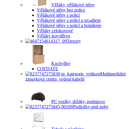
Věšáky, věšákové stěny
Věšákové stěny bez police
Věšákové stěny s policí
Věšákové stěny s policí a zrcadlem
Věšákové stěny s policí a botníkem
Věšáky celokovové
Věšáky kov/dřevo
Trezory
Kuchyňky
COFDATE
Multimediální
zásuvková centra, vedení kabelů
PC vozíky, držáky, podstavce
Podložky pod nohy