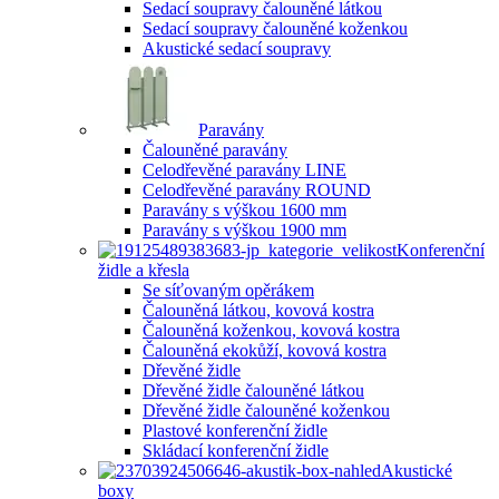
Sedací soupravy čalouněné látkou
Sedací soupravy čalouněné koženkou
Akustické sedací soupravy
Paravány
Čalouněné paravány
Celodřevěné paravány LINE
Celodřevěné paravány ROUND
Paravány s výškou 1600 mm
Paravány s výškou 1900 mm
Konferenční
židle a křesla
Se síťovaným opěrákem
Čalouněná látkou, kovová kostra
Čalouněná koženkou, kovová kostra
Čalouněná ekokůží, kovová kostra
Dřevěné židle
Dřevěné židle čalouněné látkou
Dřevěné židle čalouněné koženkou
Plastové konferenční židle
Skládací konferenční židle
Akustické
boxy