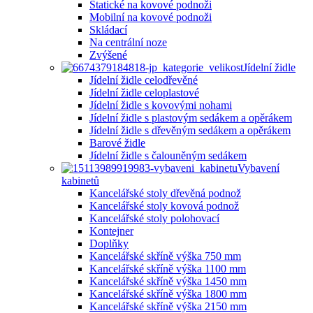
Statické na kovové podnoži
Mobilní na kovové podnoži
Skládací
Na centrální noze
Zvýšené
Jídelní židle
Jídelní židle celodřevěné
Jídelní židle celoplastové
Jídelní židle s kovovými nohami
Jídelní židle s plastovým sedákem a opěrákem
Jídelní židle s dřevěným sedákem a opěrákem
Barové židle
Jídelní židle s čalouněným sedákem
Vybavení
kabinetů
Kancelářské stoly dřevěná podnož
Kancelářské stoly kovová podnož
Kancelářské stoly polohovací
Kontejner
Doplňky
Kancelářské skříně výška 750 mm
Kancelářské skříně výška 1100 mm
Kancelářské skříně výška 1450 mm
Kancelářské skříně výška 1800 mm
Kancelářské skříně výška 2150 mm