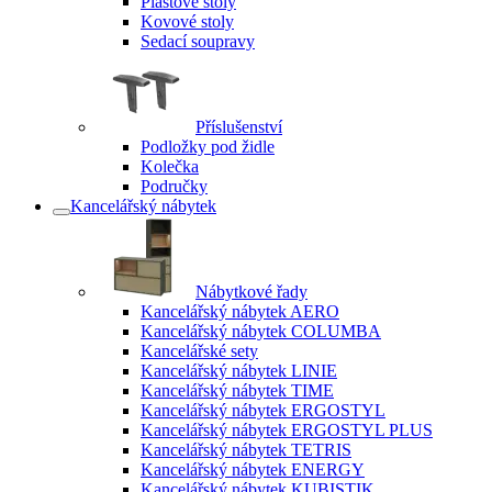
Plastové stoly
Kovové stoly
Sedací soupravy
Příslušenství
Podložky pod židle
Kolečka
Područky
Kancelářský nábytek
Nábytkové řady
Kancelářský nábytek AERO
Kancelářský nábytek COLUMBA
Kancelářské sety
Kancelářský nábytek LINIE
Kancelářský nábytek TIME
Kancelářský nábytek ERGOSTYL
Kancelářský nábytek ERGOSTYL PLUS
Kancelářský nábytek TETRIS
Kancelářský nábytek ENERGY
Kancelářský nábytek KUBISTIK