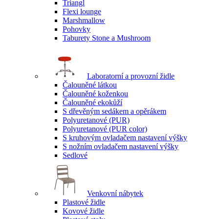
Triangl
Flexi lounge
Marshmallow
Pohovky
Taburety Stone a Mushroom
Laboratorní a provozní židle
Čalouněné látkou
Čalouněné koženkou
Čalouněné ekokůží
S dřevěným sedákem a opěrákem
Polyuretanové (PUR)
Polyuretanové (PUR color)
S kruhovým ovladačem nastavení výšky
S nožním ovladačem nastavení výšky
Sedlové
Venkovní nábytek
Plastové židle
Kovové židle