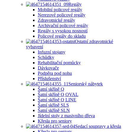
Regály
Mobilní policové regály
Nerezové policové regály
Zdravotnické regály
Archivační policové regály
Regály s vysokou nosností
Policové regály do skladu
Ostatní zdravotnické
vybavení
Infuzní stojany
Schůdky
Rehabilitační pomůcky
Dávkovače
Podpěra pod nohu
Příslušenství
Seniorský nábytek
Šatní skříně Q
Šatní skříně Q OVAL
Šatní skříně Q LINE
Šatní skříně SLS
Šatní skříně SLN
Jídelní stoly z masivního dřeva
Křesla pro seniory
Sedací soupravy a křesla
Křesla pro seniory