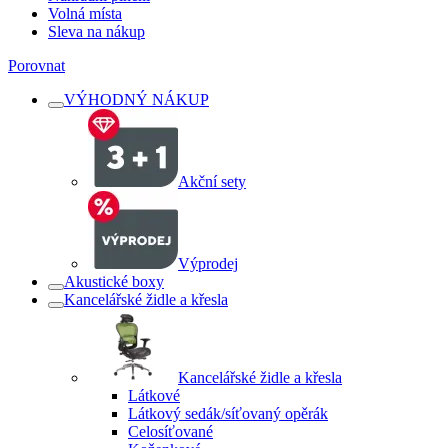
Volná místa
Sleva na nákup
Porovnat
VÝHODNÝ NÁKUP
Akční sety
Výprodej
Akustické boxy
Kancelářské židle a křesla
Kancelářské židle a křesla
Látkové
Látkový sedák/síťovaný opěrák
Celosíťované