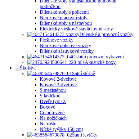
Dílenské stoly s antistatickou gumovou
podložkou
Dílenské stoly s policemi
Nerezové pracovní stoly
Dílenské stoly s nástavbou
Elektricky výškově stavitelnými stoly
Dílenské a provozní vozíky
Plošinové vozíky
Nerezové policové vozíky
Dílenské zásuvkové vozíky
Ostatní provozní vybavení
Akustické boxy
Školství
Šatní skříně
Kovové 2-dveřové
Kovové 3-dveřové
S mezistěnou
S lavičkou
Dveře typu Z
Boxové
Celodřevěné
Na nožičkách
Na roštu
Nízké (výška 150 cm)
Šatní lavičky