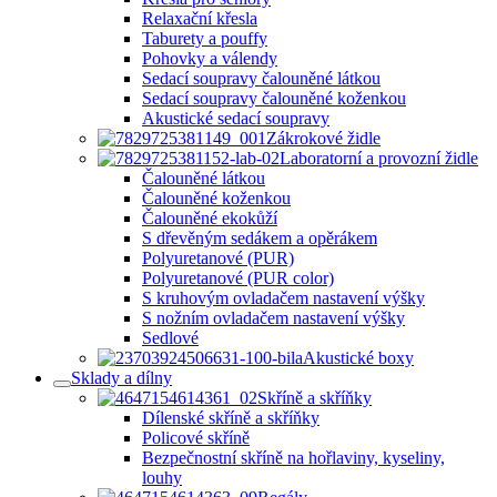
Relaxační křesla
Taburety a pouffy
Pohovky a válendy
Sedací soupravy čalouněné látkou
Sedací soupravy čalouněné koženkou
Akustické sedací soupravy
Zákrokové židle
Laboratorní a provozní židle
Čalouněné látkou
Čalouněné koženkou
Čalouněné ekokůží
S dřevěným sedákem a opěrákem
Polyuretanové (PUR)
Polyuretanové (PUR color)
S kruhovým ovladačem nastavení výšky
S nožním ovladačem nastavení výšky
Sedlové
Akustické boxy
Sklady a dílny
Skříně a skříňky
Dílenské skříně a skříňky
Policové skříně
Bezpečnostní skříně na hořlaviny, kyseliny,
louhy