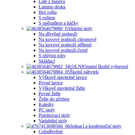
Latě z masivu
Lamino deska
Bez roštu
S roštem
S opěradlem a háčky
Jídelní stoly
Na dřevěné podnoži
Na kovové podnoži chromové
Na kovové podnoži stříbrné
Na kovové podnoži černé
S oblými rohy
Skládací
Ostatní školní vybavení
Školní nábytek
Výškově stavitelné lavice
Pevné lavice
Výškově stavitelné židle
Pevné židle
Židle do učeben
Katedry
PC stoly
Polohovací stoly
Variabilní stoly
Jednací a konferenční stoly
Celodřevěné