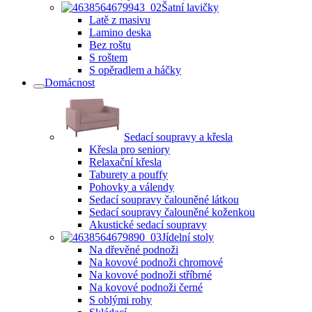
Šatní lavičky
Latě z masivu
Lamino deska
Bez roštu
S roštem
S opěradlem a háčky
Domácnost
Sedací soupravy a křesla
Křesla pro seniory
Relaxační křesla
Taburety a pouffy
Pohovky a válendy
Sedací soupravy čalouněné látkou
Sedací soupravy čalouněné koženkou
Akustické sedací soupravy
Jídelní stoly
Na dřevěné podnoži
Na kovové podnoži chromové
Na kovové podnoži stříbrné
Na kovové podnoži černé
S oblými rohy