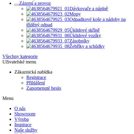
Zázemí a provoz
Dávkovače a náplně
Mopy
Odpadkové koše a nádoby na
tříděný odpad
Úklidové skříně
Úklidové vozíky
Zásobníky
Žebříky a schůdky
Všechny kategorie
Uživatelské menu
Zákaznická nabídka
Registrace
Přihlášení
Zapomenuté heslo
Menu
O nás
Showroom
Výroba
Inspirace
Naše služby