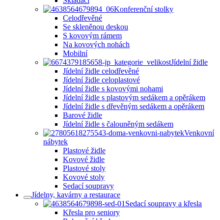
Skládací
Konferenční stolky
Celodřevěné
Se skleněnou deskou
S kovovým rámem
Na kovových nohách
Mobilní
Jídelní židle
Jídelní židle celodřevěné
Jídelní židle celoplastové
Jídelní židle s kovovými nohami
Jídelní židle s plastovým sedákem a opěrákem
Jídelní židle s dřevěným sedákem a opěrákem
Barové židle
Jídelní židle s čalouněným sedákem
Venkovní
nábytek
Plastové židle
Kovové židle
Plastové stoly
Kovové stoly
Sedací soupravy
Jídelny, kavárny a restaurace
Sedací soupravy a křesla
Křesla pro seniory