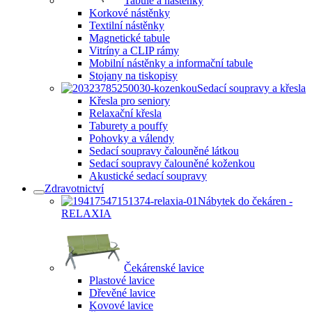
Tabule a nástěnky
Korkové nástěnky
Textilní nástěnky
Magnetické tabule
Vitríny a CLIP rámy
Mobilní nástěnky a informační tabule
Stojany na tiskopisy
Sedací soupravy a křesla
Křesla pro seniory
Relaxační křesla
Taburety a pouffy
Pohovky a válendy
Sedací soupravy čalouněné látkou
Sedací soupravy čalouněné koženkou
Akustické sedací soupravy
Zdravotnictví
Nábytek do čekáren -
RELAXIA
Čekárenské lavice
Plastové lavice
Dřevěné lavice
Kovové lavice