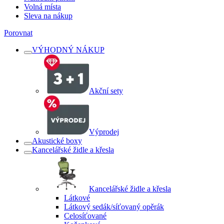
Volná místa
Sleva na nákup
Porovnat
VÝHODNÝ NÁKUP
Akční sety
Výprodej
Akustické boxy
Kancelářské židle a křesla
Kancelářské židle a křesla
Látkové
Látkový sedák/síťovaný opěrák
Celosíťované