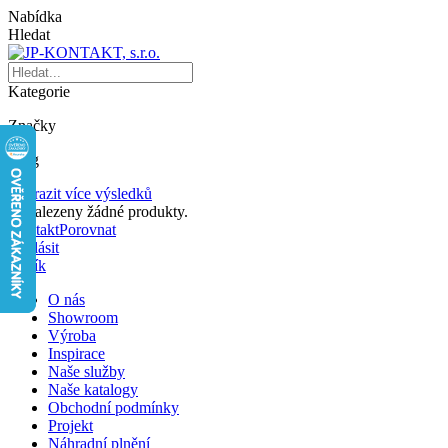
Nabídka
Hledat
Kategorie
Značky
Blog
Zobrazit více výsledků
Nenalezeny žádné produkty.
Kontakt
Porovnat
Přihlásit
Košík
O nás
Showroom
Výroba
Inspirace
Naše služby
Naše katalogy
Obchodní podmínky
Projekt
Náhradní plnění