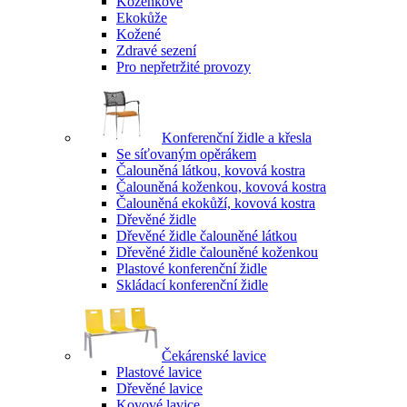
Koženkové
Ekokůže
Kožené
Zdravé sezení
Pro nepřetržité provozy
Konferenční židle a křesla
Se síťovaným opěrákem
Čalouněná látkou, kovová kostra
Čalouněná koženkou, kovová kostra
Čalouněná ekokůží, kovová kostra
Dřevěné židle
Dřevěné židle čalouněné látkou
Dřevěné židle čalouněné koženkou
Plastové konferenční židle
Skládací konferenční židle
Čekárenské lavice
Plastové lavice
Dřevěné lavice
Kovové lavice