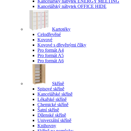
Kancelářský nábytek ENERGY MEETING
Kancelářský nábytek OFFICE HIDE
Kartotéky
Celodřevěné
Kovové
Kovové s dřevěnými čílky
Pro formát A4
Pro formát A5
Pro formát A6
Skříně
Spisové skříně
Kancelářské skříně
Lékařské skříně
Chemické skříně
Šatní skříně
Dílenské skříně
Univerzální skříně
Knihovny
Skříně na pomůcky