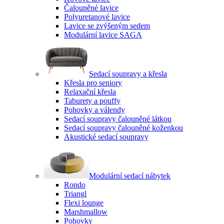
Čalouněné lavice
Polyuretanové lavice
Lavice se zvýšeným sedem
Modulární lavice SAGA
Sedací soupravy a křesla
Křesla pro seniory
Relaxační křesla
Taburety a pouffy
Pohovky a válendy
Sedací soupravy čalouněné látkou
Sedací soupravy čalouněné koženkou
Akustické sedací soupravy
Modulární sedací nábytek
Rondo
Triangl
Flexi lounge
Marshmallow
Pohovky