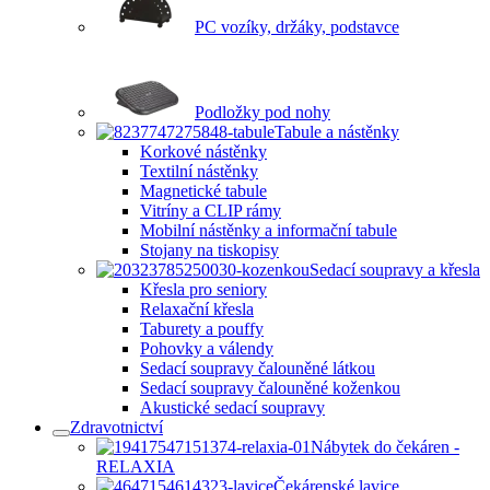
PC vozíky, držáky, podstavce
Podložky pod nohy
Tabule a nástěnky
Korkové nástěnky
Textilní nástěnky
Magnetické tabule
Vitríny a CLIP rámy
Mobilní nástěnky a informační tabule
Stojany na tiskopisy
Sedací soupravy a křesla
Křesla pro seniory
Relaxační křesla
Taburety a pouffy
Pohovky a válendy
Sedací soupravy čalouněné látkou
Sedací soupravy čalouněné koženkou
Akustické sedací soupravy
Zdravotnictví
Nábytek do čekáren -
RELAXIA
Čekárenské lavice