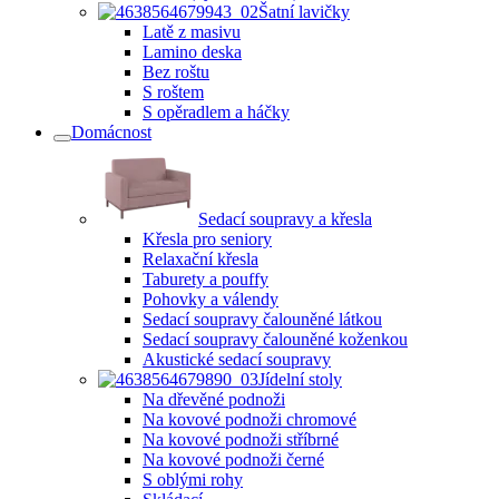
Šatní lavičky
Latě z masivu
Lamino deska
Bez roštu
S roštem
S opěradlem a háčky
Domácnost
Sedací soupravy a křesla
Křesla pro seniory
Relaxační křesla
Taburety a pouffy
Pohovky a válendy
Sedací soupravy čalouněné látkou
Sedací soupravy čalouněné koženkou
Akustické sedací soupravy
Jídelní stoly
Na dřevěné podnoži
Na kovové podnoži chromové
Na kovové podnoži stříbrné
Na kovové podnoži černé
S oblými rohy