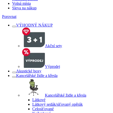
Volná místa
Sleva na nákup
Porovnat
VÝHODNÝ NÁKUP
Akční sety
Výprodej
Akustické boxy
Kancelářské židle a křesla
Kancelářské židle a křesla
Látkové
Látkový sedák/síťovaný opěrák
Celosíťované