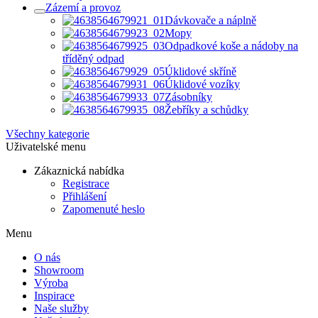
Zázemí a provoz
Dávkovače a náplně
Mopy
Odpadkové koše a nádoby na
tříděný odpad
Úklidové skříně
Úklidové vozíky
Zásobníky
Žebříky a schůdky
Všechny kategorie
Uživatelské menu
Zákaznická nabídka
Registrace
Přihlášení
Zapomenuté heslo
Menu
O nás
Showroom
Výroba
Inspirace
Naše služby