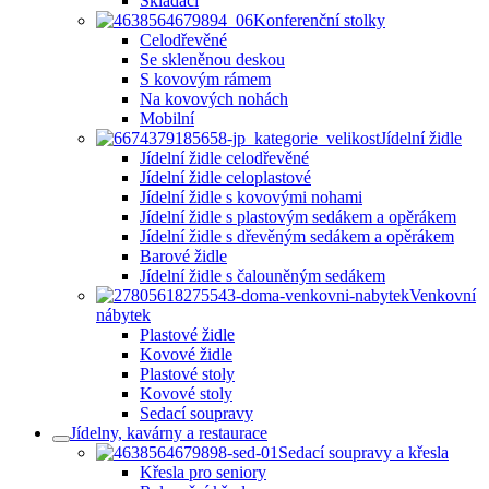
Skládací
Konferenční stolky
Celodřevěné
Se skleněnou deskou
S kovovým rámem
Na kovových nohách
Mobilní
Jídelní židle
Jídelní židle celodřevěné
Jídelní židle celoplastové
Jídelní židle s kovovými nohami
Jídelní židle s plastovým sedákem a opěrákem
Jídelní židle s dřevěným sedákem a opěrákem
Barové židle
Jídelní židle s čalouněným sedákem
Venkovní
nábytek
Plastové židle
Kovové židle
Plastové stoly
Kovové stoly
Sedací soupravy
Jídelny, kavárny a restaurace
Sedací soupravy a křesla
Křesla pro seniory