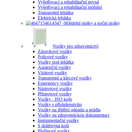
Vyšetřovací a rehabilitační pevná
Vyšetřovací a rehabilitační mobilní
Transportní lehátka
Elektrická lehátka
Jídelní stolky a noční stolky
Vozíky pro zdravotnictví
Zásuvkové vozíky
Policové vozíky
Vozíky pod lehátka
Asistenční vozíky
Vizitové vozíky
Transportní a klecové vozíky
Emergency vozíky
Nástrojové vozíky
Přístrojové vozíky
Vozíky - ISO koše
Vozíky s příslušenstvím
Vozíky na třídění odpadu a prádla
Vozíky na zdravotnickou dokumentaci
Instrumentační vozíky
S drátěnými koši
Plošinové vozíky