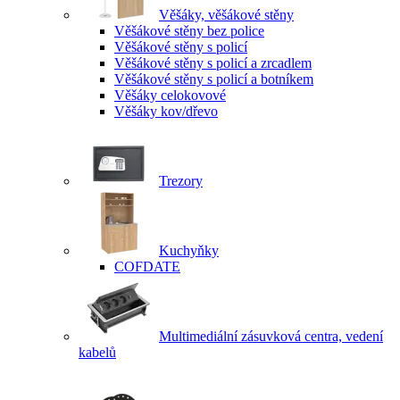
Věšáky, věšákové stěny
Věšákové stěny bez police
Věšákové stěny s policí
Věšákové stěny s policí a zrcadlem
Věšákové stěny s policí a botníkem
Věšáky celokovové
Věšáky kov/dřevo
Trezory
Kuchyňky
COFDATE
Multimediální zásuvková centra, vedení
kabelů