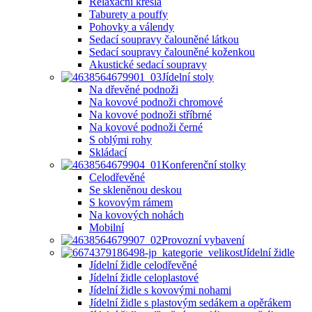
Relaxační křesla
Taburety a pouffy
Pohovky a válendy
Sedací soupravy čalouněné látkou
Sedací soupravy čalouněné koženkou
Akustické sedací soupravy
Jídelní stoly
Na dřevěné podnoži
Na kovové podnoži chromové
Na kovové podnoži stříbrné
Na kovové podnoži černé
S oblými rohy
Skládací
Konferenční stolky
Celodřevěné
Se skleněnou deskou
S kovovým rámem
Na kovových nohách
Mobilní
Provozní vybavení
Jídelní židle
Jídelní židle celodřevěné
Jídelní židle celoplastové
Jídelní židle s kovovými nohami
Jídelní židle s plastovým sedákem a opěrákem