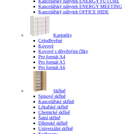
Kancelářský nábytek ENERGY FUTURE
Kancelářský nábytek ENERGY MEETING
Kancelářský nábytek OFFICE HIDE
Kartotéky
Celodřevěné
Kovové
Kovové s dřevěnými čílky
Pro formát A4
Pro formát A5
Pro formát A6
Skříně
Spisové skříně
Kancelářské skříně
Lékařské skříně
Chemické skříně
Šatní skříně
Dílenské skříně
Univerzální skříně
Knihovny