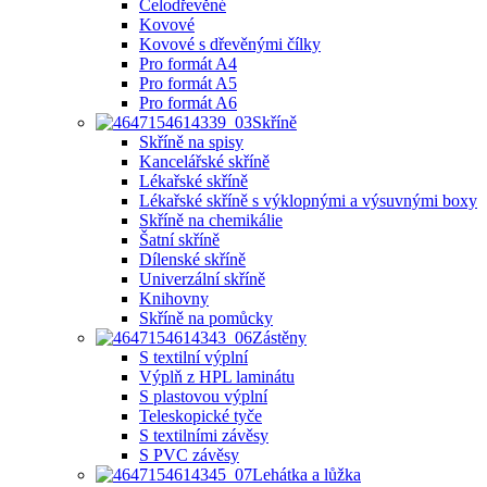
Celodřevěné
Kovové
Kovové s dřevěnými čílky
Pro formát A4
Pro formát A5
Pro formát A6
Skříně
Skříně na spisy
Kancelářské skříně
Lékařské skříně
Lékařské skříně s výklopnými a výsuvnými boxy
Skříně na chemikálie
Šatní skříně
Dílenské skříně
Univerzální skříně
Knihovny
Skříně na pomůcky
Zástěny
S textilní výplní
Výplň z HPL laminátu
S plastovou výplní
Teleskopické tyče
S textilními závěsy
S PVC závěsy
Lehátka a lůžka