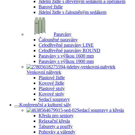
Jídelní židle s dřevěným sedákem a opěrákem
Barové židle
Jídelní židle s čalouněným sedákem
Paravány
Čalouněné paravány
Celodřevěné paravány LINE
Celodřevěné paravány ROUND
Paravány s výškou 1600 mm
Paravány s výškou 1900 mm
Venkovní nábytek
Plastové židle
Kovové židle
Plastové stoly
Kovové stoly
Sedací soupravy
Konferenční a kulturní sály
Sedací soupravy a křesla
Křesla pro seniory
Relaxační křesla
Taburety a pouffy
Pohovky a válendy