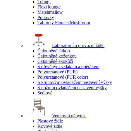
Triangl
Flexi lounge
Marshmallow
Pohovky
Taburety Stone a Mushroom
Laboratorní a provozní židle
Čalouněné látkou
Čalouněné koženkou
Čalouněné ekokůží
S dřevěným sedákem a opěrákem
Polyuretanové (PUR)
Polyuretanové (PUR color)
S kruhovým ovladačem nastavení výšky
S nožním ovladačem nastavení výšky
Sedlové
Venkovní nábytek
Plastové židle
Kovové židle