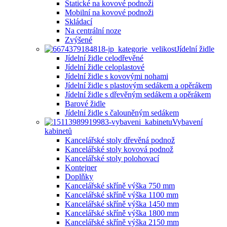
Statické na kovové podnoži
Mobilní na kovové podnoži
Skládací
Na centrální noze
Zvýšené
Jídelní židle
Jídelní židle celodřevěné
Jídelní židle celoplastové
Jídelní židle s kovovými nohami
Jídelní židle s plastovým sedákem a opěrákem
Jídelní židle s dřevěným sedákem a opěrákem
Barové židle
Jídelní židle s čalouněným sedákem
Vybavení
kabinetů
Kancelářské stoly dřevěná podnož
Kancelářské stoly kovová podnož
Kancelářské stoly polohovací
Kontejner
Doplňky
Kancelářské skříně výška 750 mm
Kancelářské skříně výška 1100 mm
Kancelářské skříně výška 1450 mm
Kancelářské skříně výška 1800 mm
Kancelářské skříně výška 2150 mm