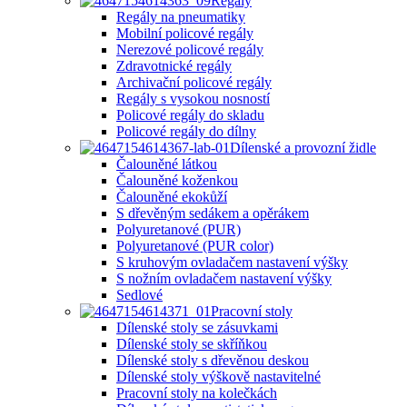
Regály
Regály na pneumatiky
Mobilní policové regály
Nerezové policové regály
Zdravotnické regály
Archivační policové regály
Regály s vysokou nosností
Policové regály do skladu
Policové regály do dílny
Dílenské a provozní židle
Čalouněné látkou
Čalouněné koženkou
Čalouněné ekokůží
S dřevěným sedákem a opěrákem
Polyuretanové (PUR)
Polyuretanové (PUR color)
S kruhovým ovladačem nastavení výšky
S nožním ovladačem nastavení výšky
Sedlové
Pracovní stoly
Dílenské stoly se zásuvkami
Dílenské stoly se skříňkou
Dílenské stoly s dřevěnou deskou
Dílenské stoly výškově nastavitelné
Pracovní stoly na kolečkách