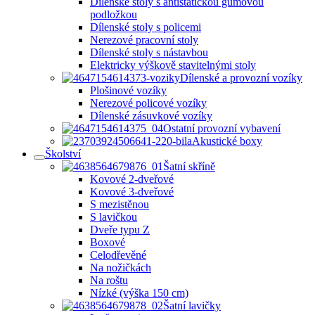
Dílenské stoly s antistatickou gumovou
podložkou
Dílenské stoly s policemi
Nerezové pracovní stoly
Dílenské stoly s nástavbou
Elektricky výškově stavitelnými stoly
Dílenské a provozní vozíky
Plošinové vozíky
Nerezové policové vozíky
Dílenské zásuvkové vozíky
Ostatní provozní vybavení
Akustické boxy
Školství
Šatní skříně
Kovové 2-dveřové
Kovové 3-dveřové
S mezistěnou
S lavičkou
Dveře typu Z
Boxové
Celodřevěné
Na nožičkách
Na roštu
Nízké (výška 150 cm)
Šatní lavičky