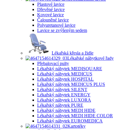
Plastové lavice
Dřevěné lavice
Kovové lavice
Čalouněné lavice
Polyuretanové lavice
Lavice se zvýšeným sedem
Lékařská křesla a židle
Lékařské nábytkové řady
Přebalovací pulty
Lékařský nábytek MEDISQUARE
Lékařský nábytek MEDICUS
Lékařský nábytek HOSPITAL
Lékařský nábytek MEDICUS PLUS
Lékařský nábytek SILENT
Lékařský nábytek ENERGY
Lékařský nábytek LUXORA
Lékařský nábytek PURE
Lékařský nábytek MEDI HIDE
Lékařský nábytek MEDI HIDE COLOR
Lékařský nábytek EUROMEDICA
Kartotéky