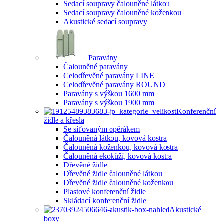
Sedací soupravy čalouněné látkou
Sedací soupravy čalouněné koženkou
Akustické sedací soupravy
Paravány
Čalouněné paravány
Celodřevěné paravány LINE
Celodřevěné paravány ROUND
Paravány s výškou 1600 mm
Paravány s výškou 1900 mm
Konferenční
židle a křesla
Se síťovaným opěrákem
Čalouněná látkou, kovová kostra
Čalouněná koženkou, kovová kostra
Čalouněná ekokůží, kovová kostra
Dřevěné židle
Dřevěné židle čalouněné látkou
Dřevěné židle čalouněné koženkou
Plastové konferenční židle
Skládací konferenční židle
Akustické
boxy