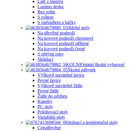
Latě z masivu
Lamino deska
Bez roštu
S roštem
S opěradlem a háčky
Jídelní stoly
Na dřevěné podnoži
Na kovové podnoži chromové
Na kovové podnoži stříbrné
Na kovové podnoži černé
S oblými rohy
Skládací
Ostatní školní vybavení
Školní nábytek
Výškově stavitelné lavice
Pevné lavice
Výškově stavitelné židle
Pevné židle
Židle do učeben
Katedry
PC stoly
Polohovací stoly
Variabilní stoly
Jednací a konferenční stoly
Celodřevěné