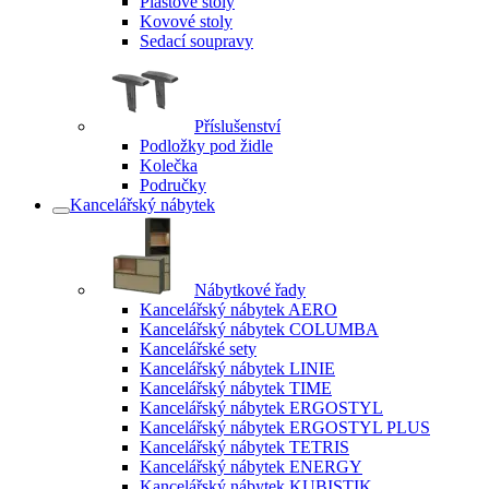
Plastové stoly
Kovové stoly
Sedací soupravy
Příslušenství
Podložky pod židle
Kolečka
Područky
Kancelářský nábytek
Nábytkové řady
Kancelářský nábytek AERO
Kancelářský nábytek COLUMBA
Kancelářské sety
Kancelářský nábytek LINIE
Kancelářský nábytek TIME
Kancelářský nábytek ERGOSTYL
Kancelářský nábytek ERGOSTYL PLUS
Kancelářský nábytek TETRIS
Kancelářský nábytek ENERGY
Kancelářský nábytek KUBISTIK