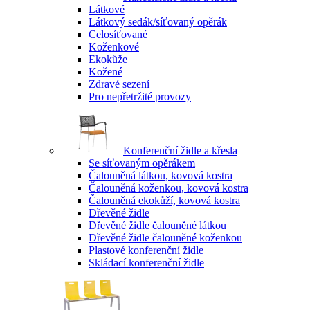
Látkové
Látkový sedák/síťovaný opěrák
Celosíťované
Koženkové
Ekokůže
Kožené
Zdravé sezení
Pro nepřetržité provozy
Konferenční židle a křesla
Se síťovaným opěrákem
Čalouněná látkou, kovová kostra
Čalouněná koženkou, kovová kostra
Čalouněná ekokůží, kovová kostra
Dřevěné židle
Dřevěné židle čalouněné látkou
Dřevěné židle čalouněné koženkou
Plastové konferenční židle
Skládací konferenční židle