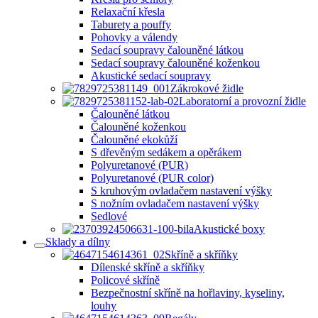
Relaxační křesla
Taburety a pouffy
Pohovky a válendy
Sedací soupravy čalouněné látkou
Sedací soupravy čalouněné koženkou
Akustické sedací soupravy
Zákrokové židle
Laboratorní a provozní židle
Čalouněné látkou
Čalouněné koženkou
Čalouněné ekokůží
S dřevěným sedákem a opěrákem
Polyuretanové (PUR)
Polyuretanové (PUR color)
S kruhovým ovladačem nastavení výšky
S nožním ovladačem nastavení výšky
Sedlové
Akustické boxy
Sklady a dílny
Skříně a skříňky
Dílenské skříně a skříňky
Policové skříně
Bezpečnostní skříně na hořlaviny, kyseliny,
louhy