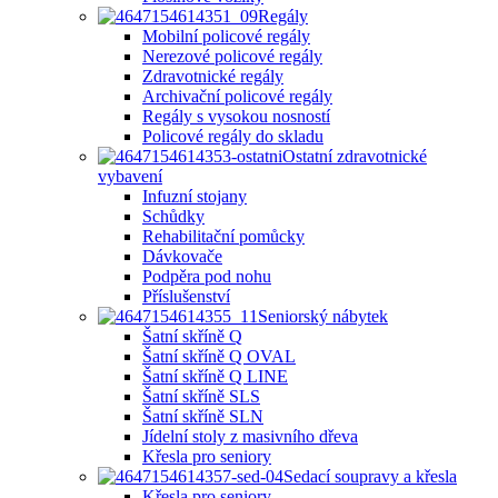
Regály
Mobilní policové regály
Nerezové policové regály
Zdravotnické regály
Archivační policové regály
Regály s vysokou nosností
Policové regály do skladu
Ostatní zdravotnické
vybavení
Infuzní stojany
Schůdky
Rehabilitační pomůcky
Dávkovače
Podpěra pod nohu
Příslušenství
Seniorský nábytek
Šatní skříně Q
Šatní skříně Q OVAL
Šatní skříně Q LINE
Šatní skříně SLS
Šatní skříně SLN
Jídelní stoly z masivního dřeva
Křesla pro seniory
Sedací soupravy a křesla
Křesla pro seniory