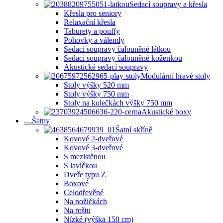
Sedací soupravy a křesla
Křesla pro seniory
Relaxační křesla
Taburety a pouffy
Pohovky a válendy
Sedací soupravy čalouněné látkou
Sedací soupravy čalouněné koženkou
Akustické sedací soupravy
Modulární hravé stoly
Stoly výšky 520 mm
Stoly výšky 750 mm
Stoly na kolečkách výšky 750 mm
Akustické boxy
Šatny
Šatní skříně
Kovové 2-dveřové
Kovové 3-dveřové
S mezistěnou
S lavičkou
Dveře typu Z
Boxové
Celodřevěné
Na nožičkách
Na roštu
Nízké (výška 150 cm)