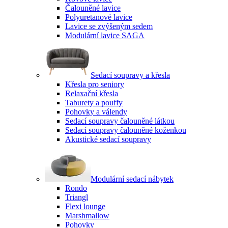
Čalouněné lavice
Polyuretanové lavice
Lavice se zvýšeným sedem
Modulární lavice SAGA
Sedací soupravy a křesla
Křesla pro seniory
Relaxační křesla
Taburety a pouffy
Pohovky a válendy
Sedací soupravy čalouněné látkou
Sedací soupravy čalouněné koženkou
Akustické sedací soupravy
Modulární sedací nábytek
Rondo
Triangl
Flexi lounge
Marshmallow
Pohovky