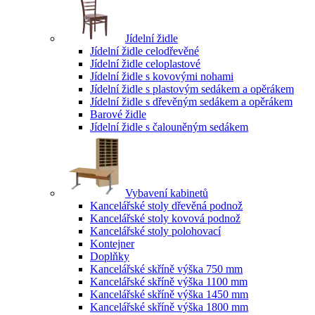
Jídelní židle
Jídelní židle celodřevěné
Jídelní židle celoplastové
Jídelní židle s kovovými nohami
Jídelní židle s plastovým sedákem a opěrákem
Jídelní židle s dřevěným sedákem a opěrákem
Barové židle
Jídelní židle s čalouněným sedákem
Vybavení kabinetů
Kancelářské stoly dřevěná podnož
Kancelářské stoly kovová podnož
Kancelářské stoly polohovací
Kontejner
Doplňky
Kancelářské skříně výška 750 mm
Kancelářské skříně výška 1100 mm
Kancelářské skříně výška 1450 mm
Kancelářské skříně výška 1800 mm