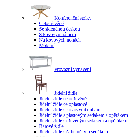
Konferenční stolky
Celodřevěné
Se skleněnou deskou
S kovovým rámem
Na kovových nohách
Mobilní
Provozní vybavení
Jídelní židle
Jídelní židle celodřevěné
Jídelní židle celoplastové
Jídelní židle s kovovými nohami
Jídelní židle s plastovým sedákem a opěrákem
Jídelní židle s dřevěným sedákem a opěrákem
Barové židle
Jídelní židle s čalouněným sedákem