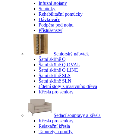
Infuzní stojany
Schůdky
Rehabilitační pomůcky
Dávkovače
Podpěra pod nohu
Příslušenství
Seniorský nábytek
Šatní skříně Q
Šatní skříně Q OVAL
Šatní skříně Q LINE
Šatní skříně SLS
Šatní skříně SLN
Jídelní stoly z masivního dřeva
Křesla pro seniory
Sedací soupravy a křesla
Křesla pro seniory
Relaxační křesla
Taburety a pouffy