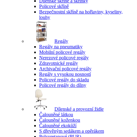
Dílenské skříně a skříňky
Policové skříně
Bezpečnostní skříně na hořlaviny, kyseliny,
louhy
Regály
Regály na pneumatiky
Mobilní policové regály
Nerezové policové regály
Zdravotnické regály
Archivační policové regály
Regály s vysokou nosností
Policové regály do skladu
Policové regály do dílny
Dílenské a provozní židle
Čalouněné látkou
Čalouněné koženkou
Čalouněné ekokůží
S dřevěným sedákem a opěrákem
Polyuretanové (PUR)