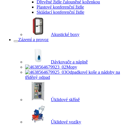
Dřevěné židle čalouněné koženkou
Plastové konferenční židle
Skládací konferenční židle
Akustické boxy
Zázemí a provoz
Dávkovače a náplně
Mopy
Odpadkové koše a nádoby na
tříděný odpad
Úklidové skříně
Úklidové vozíky