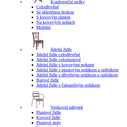
Konferenční stolky
Celodřevěné
Se skleněnou deskou
S kovovým rámem
Na kovových nohách
Mobilní
Jídelní židle
Jídelní židle celodřevěné
Jídelní židle celoplastové
Jídelní židle s kovovými nohami
Jídelní židle s plastovým sedákem a opěrákem
Jídelní židle s dřevěným sedákem a opěrákem
Barové židle
Jídelní židle s čalouněným sedákem
Venkovní nábytek
Plastové židle
Kovové židle
Plastové stoly