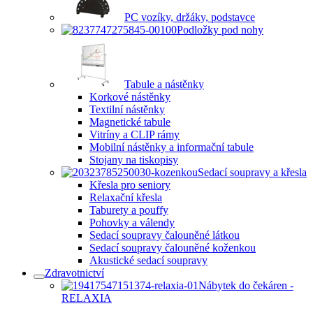
PC vozíky, držáky, podstavce
Podložky pod nohy
Tabule a nástěnky
Korkové nástěnky
Textilní nástěnky
Magnetické tabule
Vitríny a CLIP rámy
Mobilní nástěnky a informační tabule
Stojany na tiskopisy
Sedací soupravy a křesla
Křesla pro seniory
Relaxační křesla
Taburety a pouffy
Pohovky a válendy
Sedací soupravy čalouněné látkou
Sedací soupravy čalouněné koženkou
Akustické sedací soupravy
Zdravotnictví
Nábytek do čekáren -
RELAXIA