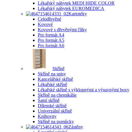
Lékařský nábytek MEDI HIDE COLOR
Lékařský nábytek EUROMEDICA
Kartotéky
Celodřevěné
Kovové
Kovové s dřevěnými čílky
Pro formát A4
Pro formát A5
Pro formát A6
Skříně
Skříně na spisy
Kancelářské skříně
Lékařské skříně
Lékařské skříně s výklopnými a výsuvnými boxy
Skříně na chemikálie
Šatní skříně
Dílenské skříně
Univerzální skříně
Knihovny
Skříně na pomůcky
Zástěny