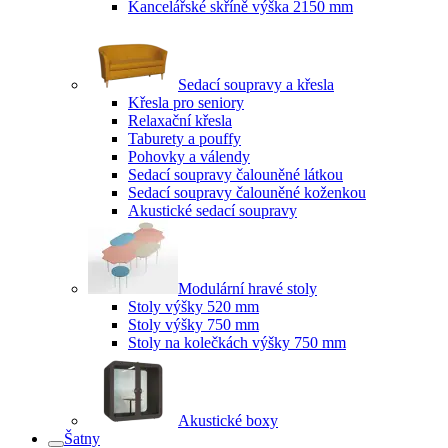
Kancelářské skříně výška 2150 mm
Sedací soupravy a křesla
Křesla pro seniory
Relaxační křesla
Taburety a pouffy
Pohovky a válendy
Sedací soupravy čalouněné látkou
Sedací soupravy čalouněné koženkou
Akustické sedací soupravy
Modulární hravé stoly
Stoly výšky 520 mm
Stoly výšky 750 mm
Stoly na kolečkách výšky 750 mm
Akustické boxy
Šatny