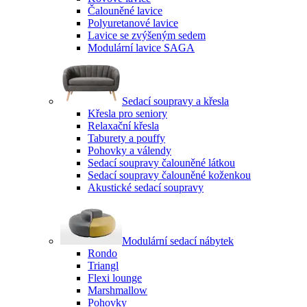
Čalouněné lavice
Polyuretanové lavice
Lavice se zvýšeným sedem
Modulární lavice SAGA
Sedací soupravy a křesla
Křesla pro seniory
Relaxační křesla
Taburety a pouffy
Pohovky a válendy
Sedací soupravy čalouněné látkou
Sedací soupravy čalouněné koženkou
Akustické sedací soupravy
Modulární sedací nábytek
Rondo
Triangl
Flexi lounge
Marshmallow
Pohovky