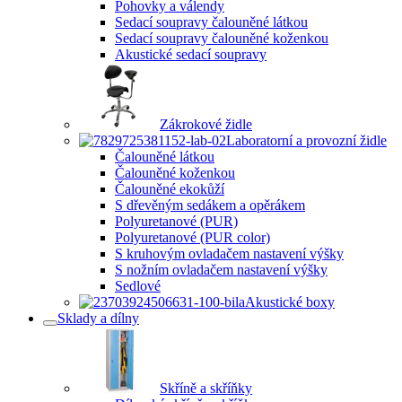
Pohovky a válendy
Sedací soupravy čalouněné látkou
Sedací soupravy čalouněné koženkou
Akustické sedací soupravy
Zákrokové židle
Laboratorní a provozní židle
Čalouněné látkou
Čalouněné koženkou
Čalouněné ekokůží
S dřevěným sedákem a opěrákem
Polyuretanové (PUR)
Polyuretanové (PUR color)
S kruhovým ovladačem nastavení výšky
S nožním ovladačem nastavení výšky
Sedlové
Akustické boxy
Sklady a dílny
Skříně a skříňky