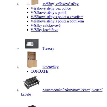
Věšáky, věšákové stěny
Věšákové stěny bez police
Věšákové stěny s policí
Věšákové stěny s policí a zrcadlem
Věšákové stěny s policí a botníkem
Věšáky celokovové
Věšáky kov/dřevo
Trezory
Kuchyňky
COFDATE
Multimediální zásuvková centra, vedení
kabelů