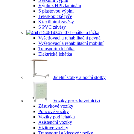
S textilní výplní
Výplň z HPL laminátu
S plastovou výplní
Teleskopické tyče
S textilními závěsy
S PVC závěsy
Lehátka a lůžka
Vyšetřovací a rehabilitační pevná
Vyšetřovací a rehabilitační mobilní
Transportní lehátka
Elektrická lehátka
Jídelní stolky a noční stolky
Vozíky pro zdravotnictví
Zásuvkové vozíky
Policové vozíky
Vozíky pod lehátka
Asistenční vozíky
Vizitové vozíky
Transportní a klecové vozíky