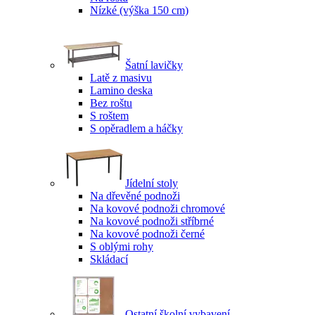
Nízké (výška 150 cm)
Šatní lavičky
Latě z masivu
Lamino deska
Bez roštu
S roštem
S opěradlem a háčky
Jídelní stoly
Na dřevěné podnoži
Na kovové podnoži chromové
Na kovové podnoži stříbrné
Na kovové podnoži černé
S oblými rohy
Skládací
Ostatní školní vybavení