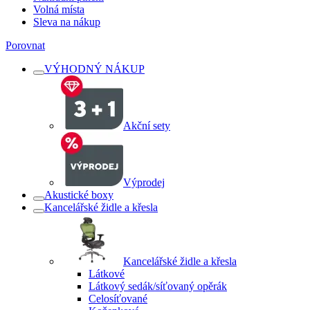
Volná místa
Sleva na nákup
Porovnat
VÝHODNÝ NÁKUP
Akční sety
Výprodej
Akustické boxy
Kancelářské židle a křesla
Kancelářské židle a křesla
Látkové
Látkový sedák/síťovaný opěrák
Celosíťované