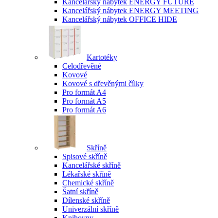
Kancelářský nábytek ENERGY FUTURE
Kancelářský nábytek ENERGY MEETING
Kancelářský nábytek OFFICE HIDE
Kartotéky
Celodřevěné
Kovové
Kovové s dřevěnými čílky
Pro formát A4
Pro formát A5
Pro formát A6
Skříně
Spisové skříně
Kancelářské skříně
Lékařské skříně
Chemické skříně
Šatní skříně
Dílenské skříně
Univerzální skříně
Knihovny