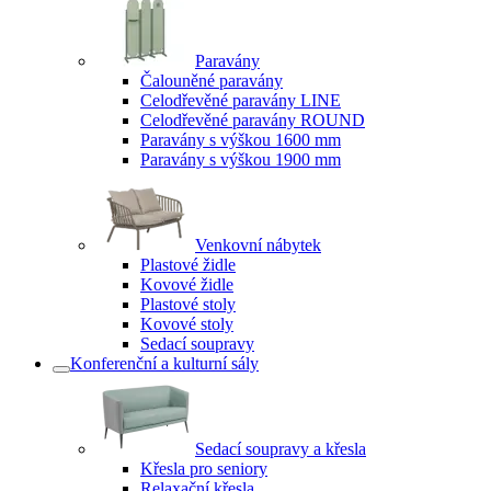
Paravány
Čalouněné paravány
Celodřevěné paravány LINE
Celodřevěné paravány ROUND
Paravány s výškou 1600 mm
Paravány s výškou 1900 mm
Venkovní nábytek
Plastové židle
Kovové židle
Plastové stoly
Kovové stoly
Sedací soupravy
Konferenční a kulturní sály
Sedací soupravy a křesla
Křesla pro seniory
Relaxační křesla