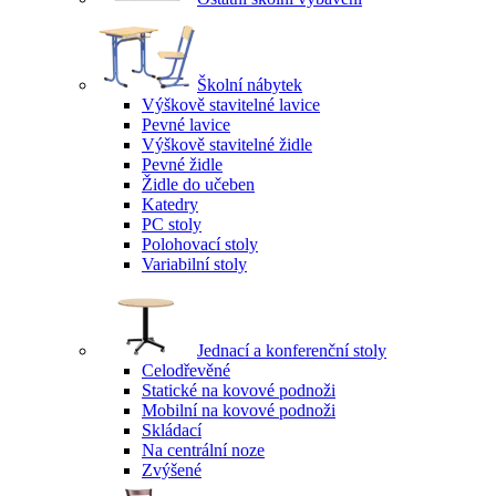
Školní nábytek
Výškově stavitelné lavice
Pevné lavice
Výškově stavitelné židle
Pevné židle
Židle do učeben
Katedry
PC stoly
Polohovací stoly
Variabilní stoly
Jednací a konferenční stoly
Celodřevěné
Statické na kovové podnoži
Mobilní na kovové podnoži
Skládací
Na centrální noze
Zvýšené