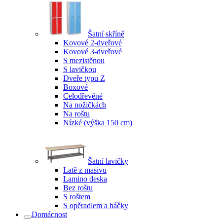
Šatní skříně
Kovové 2-dveřové
Kovové 3-dveřové
S mezistěnou
S lavičkou
Dveře typu Z
Boxové
Celodřevěné
Na nožičkách
Na roštu
Nízké (výška 150 cm)
Šatní lavičky
Latě z masivu
Lamino deska
Bez roštu
S roštem
S opěradlem a háčky
Domácnost