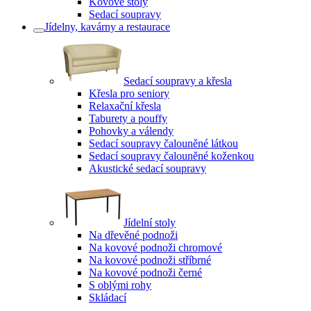
Kovové stoly
Sedací soupravy
Jídelny, kavárny a restaurace
Sedací soupravy a křesla
Křesla pro seniory
Relaxační křesla
Taburety a pouffy
Pohovky a válendy
Sedací soupravy čalouněné látkou
Sedací soupravy čalouněné koženkou
Akustické sedací soupravy
Jídelní stoly
Na dřevěné podnoži
Na kovové podnoži chromové
Na kovové podnoži stříbrné
Na kovové podnoži černé
S oblými rohy
Skládací