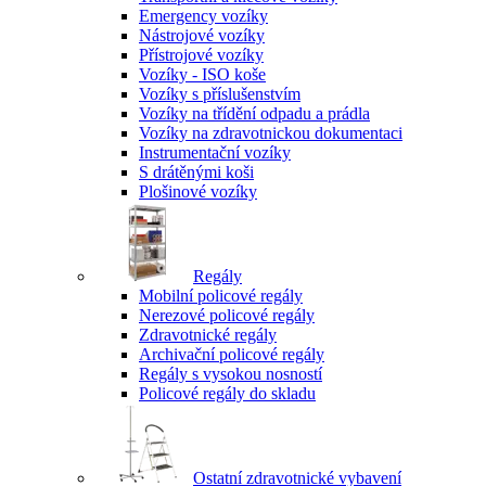
Emergency vozíky
Nástrojové vozíky
Přístrojové vozíky
Vozíky - ISO koše
Vozíky s příslušenstvím
Vozíky na třídění odpadu a prádla
Vozíky na zdravotnickou dokumentaci
Instrumentační vozíky
S drátěnými koši
Plošinové vozíky
Regály
Mobilní policové regály
Nerezové policové regály
Zdravotnické regály
Archivační policové regály
Regály s vysokou nosností
Policové regály do skladu
Ostatní zdravotnické vybavení