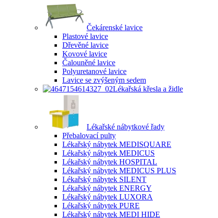
Čekárenské lavice
Plastové lavice
Dřevěné lavice
Kovové lavice
Čalouněné lavice
Polyuretanové lavice
Lavice se zvýšeným sedem
Lékařská křesla a židle
Lékařské nábytkové řady
Přebalovací pulty
Lékařský nábytek MEDISQUARE
Lékařský nábytek MEDICUS
Lékařský nábytek HOSPITAL
Lékařský nábytek MEDICUS PLUS
Lékařský nábytek SILENT
Lékařský nábytek ENERGY
Lékařský nábytek LUXORA
Lékařský nábytek PURE
Lékařský nábytek MEDI HIDE