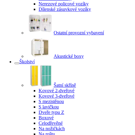
Nerezové policové vozíky
Dílenské zásuvkové vozíky
Ostatní provozní vybavení
Akustické boxy
Školství
Šatní skříně
Kovové 2-dveřové
Kovové 3-dveřové
S mezistěnou
S lavičkou
Dveře typu Z
Boxové
Celodřevěné
Na nožičkách
Na roštu