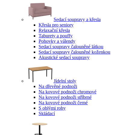
Sedací soupravy a křesla
Křesla pro seniory
Relaxační křesla
Taburety a pouffy
Pohovky a válendy
Sedací soupravy čalouněné látkou
Sedací soupravy čalouněné koženkou
Akustické sedací soupravy
Jídelní stoly
Na dřevěné podnoži
Na kovové podnoži chromové
Na kovové podnoži stříbrné
Na kovové podnoži černé
S oblými rohy
Skládací