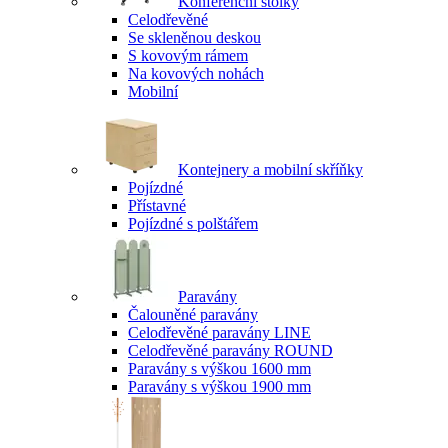
Konferenční stolky
Celodřevěné
Se skleněnou deskou
S kovovým rámem
Na kovových nohách
Mobilní
Kontejnery a mobilní skříňky
Pojízdné
Přístavné
Pojízdné s polštářem
Paravány
Čalouněné paravány
Celodřevěné paravány LINE
Celodřevěné paravány ROUND
Paravány s výškou 1600 mm
Paravány s výškou 1900 mm