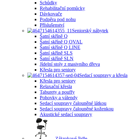
Schůdky
Rehabilitační pomůcky
Dávkovače
Podpěra pod nohu
Příslušenství
Seniorský nábytek
Šatní skříně Q
Šatní skříně Q OVAL
Šatní skříně Q LINE
Šatní skříně SLS
Šatní skříně SLN
Jídelní stoly z masivního dřeva
Křesla pro seniory
Sedací soupravy a křesla
Křesla pro seniory
Relaxační křesla
Taburety a pouffy
Pohovky a válendy
Sedací soupravy čalouněné látkou
Sedací soupravy čalouněné koženkou
Akustické sedací soupravy
Zákrokové židle