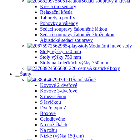
Sedací soupravy a křesla
Křesla pro seniory
Relaxační křesla
Taburety a pouffy
Pohovky a válendy
Sedací soupravy čalouněné látkou
Sedací soupravy čalouněné koženkou
Akustické sedací soupravy
Modulární hravé stoly
Stoly výšky 520 mm
Stoly výšky 750 mm
Stoly na kolečkách výšky 750 mm
Akustické boxy
Šatny
Šatní skříně
Kovové 2-dveřové
Kovové 3-dveřové
S mezistěnou
S lavičkou
Dveře typu Z
Boxové
Celodřevěné
Na nožičkách
Na roštu
Nízké (výška 150 cm)