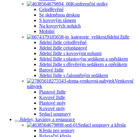
Konferenční stolky
Celodřevěné
Se skleněnou deskou
S kovovým rámem
Na kovových nohách
Mobilní
Jídelní židle
Jídelní židle celodřevěné
Jídelní židle celoplastové
Jídelní židle s kovovými nohami
Jídelní židle s plastovým sedákem a opěrákem
Jídelní židle s dřevěným sedákem a opěrákem
Barové židle
Jídelní židle s čalouněným sedákem
Venkovní
nábytek
Plastové židle
Kovové židle
Plastové stoly
Kovové stoly
Sedací soupravy
Jídelny, kavárny a restaurace
Sedací soupravy a křesla
Křesla pro seniory
Relaxační křesla