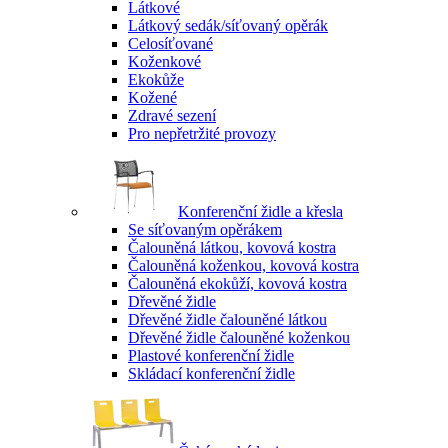
Látkové
Látkový sedák/síťovaný opěrák
Celosíťované
Koženkové
Ekokůže
Kožené
Zdravé sezení
Pro nepřetržité provozy
Konferenční židle a křesla
Se síťovaným opěrákem
Čalouněná látkou, kovová kostra
Čalouněná koženkou, kovová kostra
Čalouněná ekokůží, kovová kostra
Dřevěné židle
Dřevěné židle čalouněné látkou
Dřevěné židle čalouněné koženkou
Plastové konferenční židle
Skládací konferenční židle