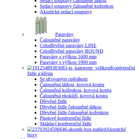
Sedací soupravy čalouněné látkou
Sedací soupravy čalouněné koženkou
Akustické sedací soupravy
Paravány
Čalouněné paravány
Celodřevěné paravány LINE
Celodřevěné paravány ROUND
Paravány s výškou 1600 mm
Paravány s výškou 1900 mm
Konferenční
židle a křesla
Se síťovaným opěrákem
Čalouněná látkou, kovová kostra
Čalouněná koženkou, kovová kostra
Čalouněná ekokůží, kovová kostra
Dřevěné židle
Dřevěné židle čalouněné látkou
Dřevěné židle čalouněné koženkou
Plastové konferenční židle
Skládací konferenční židle
Akustické
boxy