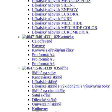
Lékařský nábytek MEDICUS PLUS
Lékařský nábytek SILENT
Lékařský nábytek ENERGY
Lékařský nábytek LUXORA
Lékařský nábytek PURE
Lékařský nábytek MEDI HIDE
Lékařský nábytek MEDI HIDE COLOR
Lékařský nábytek EUROMEDICA
Kartotéky
Celodřevěné
Kovové
Kovové s dřevěnými čílky
Pro formát A4
Pro formát A5
Pro formát A6
Skříně
Skříně na spisy
Kancelářské skříně
Lékařské skříně
Lékařské skříně s výklopnými a výsuvnými boxy
Skříně na chemikálie
Šatní skříně
Dílenské skříně
Univerzální skříně
Knihovny