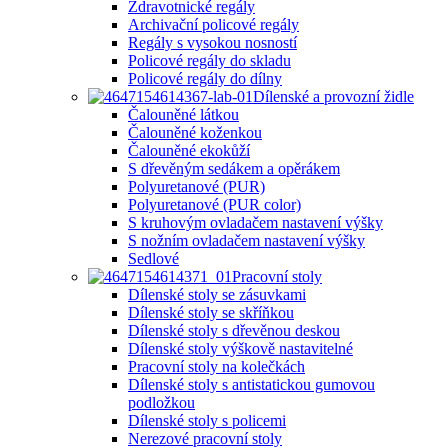
Zdravotnické regály
Archivační policové regály
Regály s vysokou nosností
Policové regály do skladu
Policové regály do dílny
Dílenské a provozní židle
Čalouněné látkou
Čalouněné koženkou
Čalouněné ekokůží
S dřevěným sedákem a opěrákem
Polyuretanové (PUR)
Polyuretanové (PUR color)
S kruhovým ovladačem nastavení výšky
S nožním ovladačem nastavení výšky
Sedlové
Pracovní stoly
Dílenské stoly se zásuvkami
Dílenské stoly se skříňkou
Dílenské stoly s dřevěnou deskou
Dílenské stoly výškově nastavitelné
Pracovní stoly na kolečkách
Dílenské stoly s antistatickou gumovou
podložkou
Dílenské stoly s policemi
Nerezové pracovní stoly