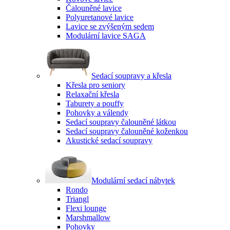
Čalouněné lavice
Polyuretanové lavice
Lavice se zvýšeným sedem
Modulární lavice SAGA
Sedací soupravy a křesla
Křesla pro seniory
Relaxační křesla
Taburety a pouffy
Pohovky a válendy
Sedací soupravy čalouněné látkou
Sedací soupravy čalouněné koženkou
Akustické sedací soupravy
Modulární sedací nábytek
Rondo
Triangl
Flexi lounge
Marshmallow
Pohovky