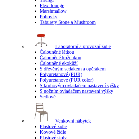
Flexi lounge
Marshmallow
Pohovky
Taburety Stone a Mushroom
Laboratorní a provozní židle
Čalouněné látkou
Čalouněné koženkou
Čalouněné ekokůží
S dřevěným sedákem a opěrákem
Polyuretanové (PUR)
Polyuretanové (PUR color)
S kruhovým ovladačem nastavení výšky
S nožním ovladačem nastavení výšky
Sedlové
Venkovní nábytek
Plastové židle
Kovové židle
Plastové stoly