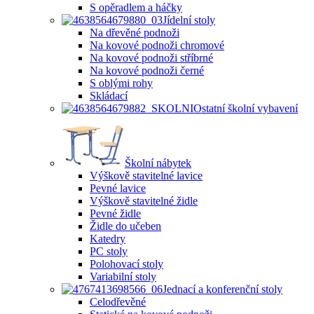
S opěradlem a háčky
Jídelní stoly
Na dřevěné podnoži
Na kovové podnoži chromové
Na kovové podnoži stříbrné
Na kovové podnoži černé
S oblými rohy
Skládací
Ostatní školní vybavení
Školní nábytek
Výškově stavitelné lavice
Pevné lavice
Výškově stavitelné židle
Pevné židle
Židle do učeben
Katedry
PC stoly
Polohovací stoly
Variabilní stoly
Jednací a konferenční stoly
Celodřevěné