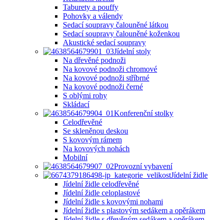
Taburety a pouffy
Pohovky a válendy
Sedací soupravy čalouněné látkou
Sedací soupravy čalouněné koženkou
Akustické sedací soupravy
Jídelní stoly
Na dřevěné podnoži
Na kovové podnoži chromové
Na kovové podnoži stříbrné
Na kovové podnoži černé
S oblými rohy
Skládací
Konferenční stolky
Celodřevěné
Se skleněnou deskou
S kovovým rámem
Na kovových nohách
Mobilní
Provozní vybavení
Jídelní židle
Jídelní židle celodřevěné
Jídelní židle celoplastové
Jídelní židle s kovovými nohami
Jídelní židle s plastovým sedákem a opěrákem
Jídelní židle s dřevěným sedákem a opěrákem