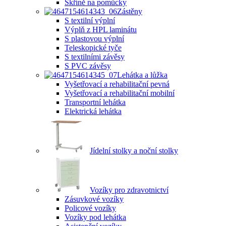
Skříně na pomůcky
Zástěny
S textilní výplní
Výplň z HPL laminátu
S plastovou výplní
Teleskopické tyče
S textilními závěsy
S PVC závěsy
Lehátka a lůžka
Vyšetřovací a rehabilitační pevná
Vyšetřovací a rehabilitační mobilní
Transportní lehátka
Elektrická lehátka
Jídelní stolky a noční stolky
Vozíky pro zdravotnictví
Zásuvkové vozíky
Policové vozíky
Vozíky pod lehátka