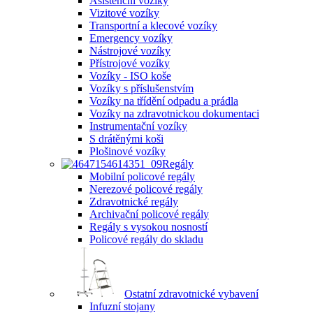
Asistenční vozíky
Vizitové vozíky
Transportní a klecové vozíky
Emergency vozíky
Nástrojové vozíky
Přístrojové vozíky
Vozíky - ISO koše
Vozíky s příslušenstvím
Vozíky na třídění odpadu a prádla
Vozíky na zdravotnickou dokumentaci
Instrumentační vozíky
S drátěnými koši
Plošinové vozíky
Regály
Mobilní policové regály
Nerezové policové regály
Zdravotnické regály
Archivační policové regály
Regály s vysokou nosností
Policové regály do skladu
Ostatní zdravotnické vybavení
Infuzní stojany