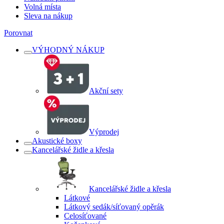
Volná místa
Sleva na nákup
Porovnat
VÝHODNÝ NÁKUP
Akční sety
Výprodej
Akustické boxy
Kancelářské židle a křesla
Kancelářské židle a křesla
Látkové
Látkový sedák/síťovaný opěrák
Celosíťované