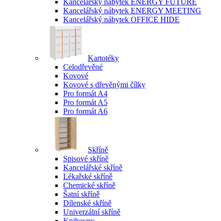
Kancelářský nábytek ENERGY FUTURE
Kancelářský nábytek ENERGY MEETING
Kancelářský nábytek OFFICE HIDE
Kartotéky
Celodřevěné
Kovové
Kovové s dřevěnými čílky
Pro formát A4
Pro formát A5
Pro formát A6
Skříně
Spisové skříně
Kancelářské skříně
Lékařské skříně
Chemické skříně
Šatní skříně
Dílenské skříně
Univerzální skříně
Knihovny