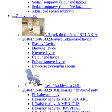
Sedací soupravy čalouněné látkou
Sedací soupravy čalouněné koženkou
Akustické sedací soupravy
Zdravotnictví
Nábytek do čekáren - RELAXIA
Čekárenské lavice
Plastové lavice
Dřevěné lavice
Kovové lavice
Čalouněné lavice
Polyuretanové lavice
Lavice se zvýšeným sedem
Lékařská křesla a židle
Lékařské nábytkové řady
Přebalovací pulty
Lékařský nábytek MEDISQUARE
Lékařský nábytek MEDICUS
Lékařský nábytek HOSPITAL