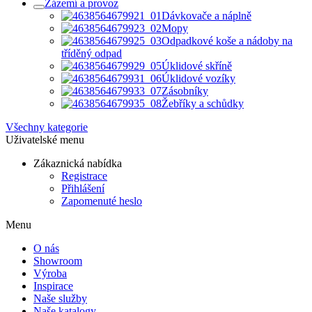
Zázemí a provoz
Dávkovače a náplně
Mopy
Odpadkové koše a nádoby na
tříděný odpad
Úklidové skříně
Úklidové vozíky
Zásobníky
Žebříky a schůdky
Všechny kategorie
Uživatelské menu
Zákaznická nabídka
Registrace
Přihlášení
Zapomenuté heslo
Menu
O nás
Showroom
Výroba
Inspirace
Naše služby
Naše katalogy