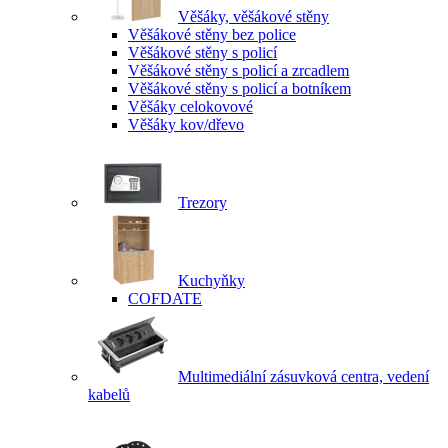
Věšáky, věšákové stěny
Věšákové stěny bez police
Věšákové stěny s policí
Věšákové stěny s policí a zrcadlem
Věšákové stěny s policí a botníkem
Věšáky celokovové
Věšáky kov/dřevo
Trezory
Kuchyňky
COFDATE
Multimediální zásuvková centra, vedení
kabelů