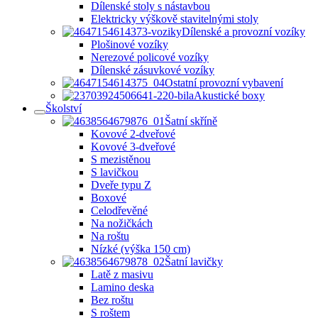
Dílenské stoly s nástavbou
Elektricky výškově stavitelnými stoly
Dílenské a provozní vozíky
Plošinové vozíky
Nerezové policové vozíky
Dílenské zásuvkové vozíky
Ostatní provozní vybavení
Akustické boxy
Školství
Šatní skříně
Kovové 2-dveřové
Kovové 3-dveřové
S mezistěnou
S lavičkou
Dveře typu Z
Boxové
Celodřevěné
Na nožičkách
Na roštu
Nízké (výška 150 cm)
Šatní lavičky
Latě z masivu
Lamino deska
Bez roštu
S roštem