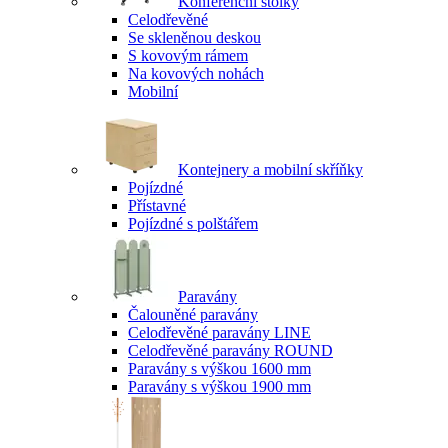
Konferenční stolky
Celodřevěné
Se skleněnou deskou
S kovovým rámem
Na kovových nohách
Mobilní
Kontejnery a mobilní skříňky
Pojízdné
Přístavné
Pojízdné s polštářem
Paravány
Čalouněné paravány
Celodřevěné paravány LINE
Celodřevěné paravány ROUND
Paravány s výškou 1600 mm
Paravány s výškou 1900 mm