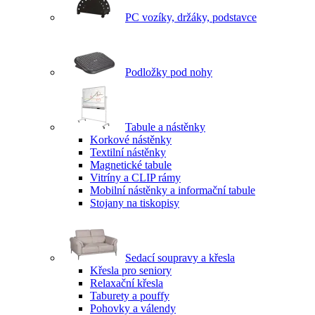
PC vozíky, držáky, podstavce
Podložky pod nohy
Tabule a nástěnky
Korkové nástěnky
Textilní nástěnky
Magnetické tabule
Vitríny a CLIP rámy
Mobilní nástěnky a informační tabule
Stojany na tiskopisy
Sedací soupravy a křesla
Křesla pro seniory
Relaxační křesla
Taburety a pouffy
Pohovky a válendy