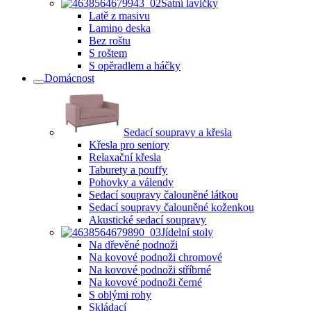
Šatní lavičky
Latě z masivu
Lamino deska
Bez roštu
S roštem
S opěradlem a háčky
Domácnost
Sedací soupravy a křesla
Křesla pro seniory
Relaxační křesla
Taburety a pouffy
Pohovky a válendy
Sedací soupravy čalouněné látkou
Sedací soupravy čalouněné koženkou
Akustické sedací soupravy
Jídelní stoly
Na dřevěné podnoži
Na kovové podnoži chromové
Na kovové podnoži stříbrné
Na kovové podnoži černé
S oblými rohy
Skládací