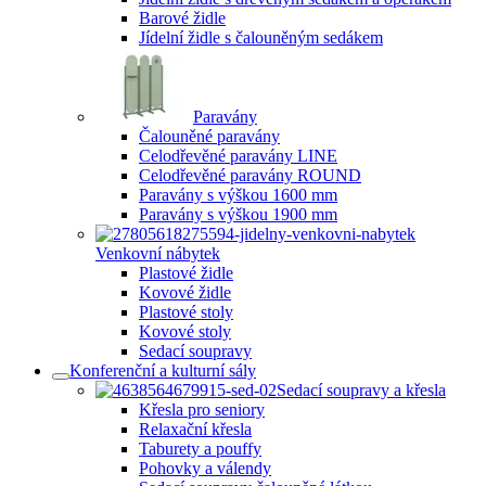
Barové židle
Jídelní židle s čalouněným sedákem
Paravány
Čalouněné paravány
Celodřevěné paravány LINE
Celodřevěné paravány ROUND
Paravány s výškou 1600 mm
Paravány s výškou 1900 mm
Venkovní nábytek
Plastové židle
Kovové židle
Plastové stoly
Kovové stoly
Sedací soupravy
Konferenční a kulturní sály
Sedací soupravy a křesla
Křesla pro seniory
Relaxační křesla
Taburety a pouffy
Pohovky a válendy