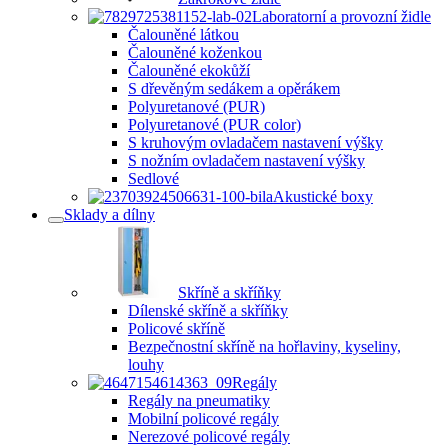
Laboratorní a provozní židle
Čalouněné látkou
Čalouněné koženkou
Čalouněné ekokůží
S dřevěným sedákem a opěrákem
Polyuretanové (PUR)
Polyuretanové (PUR color)
S kruhovým ovladačem nastavení výšky
S nožním ovladačem nastavení výšky
Sedlové
Akustické boxy
Sklady a dílny
Skříně a skříňky
Dílenské skříně a skříňky
Policové skříně
Bezpečnostní skříně na hořlaviny, kyseliny,
louhy
Regály
Regály na pneumatiky
Mobilní policové regály
Nerezové policové regály