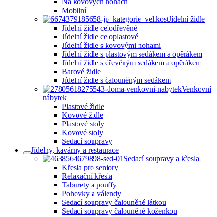
Na kovových nohách
Mobilní
Jídelní židle
Jídelní židle celodřevěné
Jídelní židle celoplastové
Jídelní židle s kovovými nohami
Jídelní židle s plastovým sedákem a opěrákem
Jídelní židle s dřevěným sedákem a opěrákem
Barové židle
Jídelní židle s čalouněným sedákem
Venkovní
nábytek
Plastové židle
Kovové židle
Plastové stoly
Kovové stoly
Sedací soupravy
Jídelny, kavárny a restaurace
Sedací soupravy a křesla
Křesla pro seniory
Relaxační křesla
Taburety a pouffy
Pohovky a válendy
Sedací soupravy čalouněné látkou
Sedací soupravy čalouněné koženkou