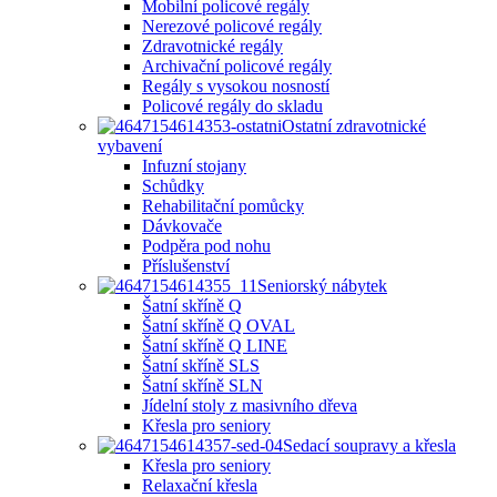
Mobilní policové regály
Nerezové policové regály
Zdravotnické regály
Archivační policové regály
Regály s vysokou nosností
Policové regály do skladu
Ostatní zdravotnické
vybavení
Infuzní stojany
Schůdky
Rehabilitační pomůcky
Dávkovače
Podpěra pod nohu
Příslušenství
Seniorský nábytek
Šatní skříně Q
Šatní skříně Q OVAL
Šatní skříně Q LINE
Šatní skříně SLS
Šatní skříně SLN
Jídelní stoly z masivního dřeva
Křesla pro seniory
Sedací soupravy a křesla
Křesla pro seniory
Relaxační křesla