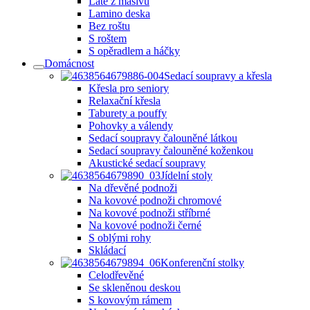
Latě z masivu
Lamino deska
Bez roštu
S roštem
S opěradlem a háčky
Domácnost
Sedací soupravy a křesla
Křesla pro seniory
Relaxační křesla
Taburety a pouffy
Pohovky a válendy
Sedací soupravy čalouněné látkou
Sedací soupravy čalouněné koženkou
Akustické sedací soupravy
Jídelní stoly
Na dřevěné podnoži
Na kovové podnoži chromové
Na kovové podnoži stříbrné
Na kovové podnoži černé
S oblými rohy
Skládací
Konferenční stolky
Celodřevěné
Se skleněnou deskou
S kovovým rámem