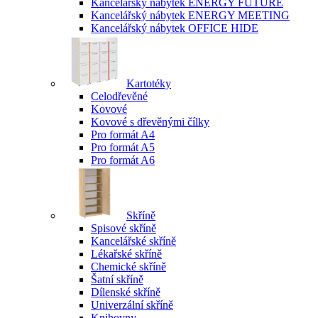
Kancelářský nábytek ENERGY FUTURE
Kancelářský nábytek ENERGY MEETING
Kancelářský nábytek OFFICE HIDE
Kartotéky
Celodřevěné
Kovové
Kovové s dřevěnými čílky
Pro formát A4
Pro formát A5
Pro formát A6
Skříně
Spisové skříně
Kancelářské skříně
Lékařské skříně
Chemické skříně
Šatní skříně
Dílenské skříně
Univerzální skříně
Knihovny