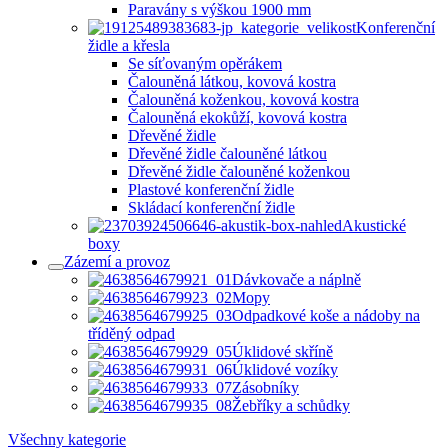
Paravány s výškou 1900 mm
Konferenční
židle a křesla
Se síťovaným opěrákem
Čalouněná látkou, kovová kostra
Čalouněná koženkou, kovová kostra
Čalouněná ekokůží, kovová kostra
Dřevěné židle
Dřevěné židle čalouněné látkou
Dřevěné židle čalouněné koženkou
Plastové konferenční židle
Skládací konferenční židle
Akustické
boxy
Zázemí a provoz
Dávkovače a náplně
Mopy
Odpadkové koše a nádoby na
tříděný odpad
Úklidové skříně
Úklidové vozíky
Zásobníky
Žebříky a schůdky
Všechny kategorie