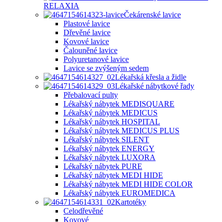
RELAXIA
Čekárenské lavice
Plastové lavice
Dřevěné lavice
Kovové lavice
Čalouněné lavice
Polyuretanové lavice
Lavice se zvýšeným sedem
Lékařská křesla a židle
Lékařské nábytkové řady
Přebalovací pulty
Lékařský nábytek MEDISQUARE
Lékařský nábytek MEDICUS
Lékařský nábytek HOSPITAL
Lékařský nábytek MEDICUS PLUS
Lékařský nábytek SILENT
Lékařský nábytek ENERGY
Lékařský nábytek LUXORA
Lékařský nábytek PURE
Lékařský nábytek MEDI HIDE
Lékařský nábytek MEDI HIDE COLOR
Lékařský nábytek EUROMEDICA
Kartotéky
Celodřevěné
Kovové