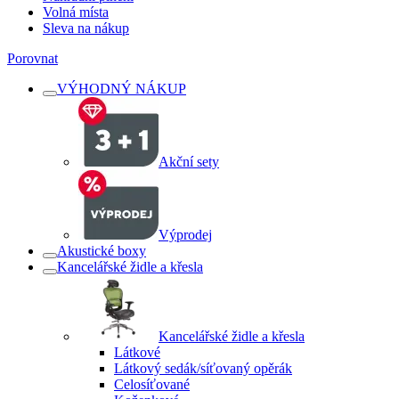
Volná místa
Sleva na nákup
Porovnat
VÝHODNÝ NÁKUP
Akční sety
Výprodej
Akustické boxy
Kancelářské židle a křesla
Kancelářské židle a křesla
Látkové
Látkový sedák/síťovaný opěrák
Celosíťované