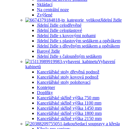
Skládací
Na centrální noze
Zvýšené
Jídelní židle
Jídelní židle celodřevěné
Jídelní židle celoplastové
Jídelní židle s kovovými nohami
Jídelní židle s plastovým sedákem a opěrákem
Jídelní židle s dřevěným sedákem a opěrákem
Barové židle
Jídelní židle s čalouněným sedákem
Vybavení
kabinetů
Kancelářské stoly dřevěná podnož
Kancelářské stoly kovová podnož
Kancelářské stoly polohovací
Kontejner
Doplňky
Kancelářské skříně výška 750 mm
Kancelářské skříně výška 1100 mm
Kancelářské skříně výška 1450 mm
Kancelářské skříně výška 1800 mm
Kancelářské skříně výška 2150 mm
Sedací soupravy a křesla
Křesla pro seniory