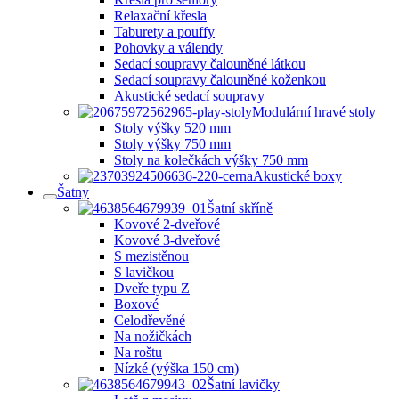
Relaxační křesla
Taburety a pouffy
Pohovky a válendy
Sedací soupravy čalouněné látkou
Sedací soupravy čalouněné koženkou
Akustické sedací soupravy
Modulární hravé stoly
Stoly výšky 520 mm
Stoly výšky 750 mm
Stoly na kolečkách výšky 750 mm
Akustické boxy
Šatny
Šatní skříně
Kovové 2-dveřové
Kovové 3-dveřové
S mezistěnou
S lavičkou
Dveře typu Z
Boxové
Celodřevěné
Na nožičkách
Na roštu
Nízké (výška 150 cm)
Šatní lavičky