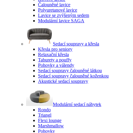
Čalouněné lavice
Polyuretanové lavice
Lavice se zvýšeným sedem
Modulární lavice SAGA
Sedací soupravy a křesla
Křesla pro seniory
Relaxační křesla
Taburety a pouffy
Pohovky a válendy
Sedací soupravy čalouněné látkou
Sedací soupravy čalouněné koženkou
Akustické sedací soupravy
Modulární sedací nábytek
Rondo
Triangl
Flexi lounge
Marshmallow
Pohovky