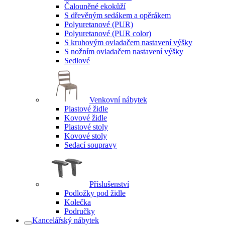
Čalouněné ekokůží
S dřevěným sedákem a opěrákem
Polyuretanové (PUR)
Polyuretanové (PUR color)
S kruhovým ovladačem nastavení výšky
S nožním ovladačem nastavení výšky
Sedlové
Venkovní nábytek
Plastové židle
Kovové židle
Plastové stoly
Kovové stoly
Sedací soupravy
Příslušenství
Podložky pod židle
Kolečka
Područky
Kancelářský nábytek