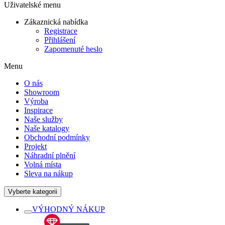
Uživatelské menu
Zákaznická nabídka
Registrace
Přihlášení
Zapomenuté heslo
Menu
O nás
Showroom
Výroba
Inspirace
Naše služby
Naše katalogy
Obchodní podmínky
Projekt
Náhradní plnění
Volná místa
Sleva na nákup
Vyberte kategorii
VÝHODNÝ NÁKUP