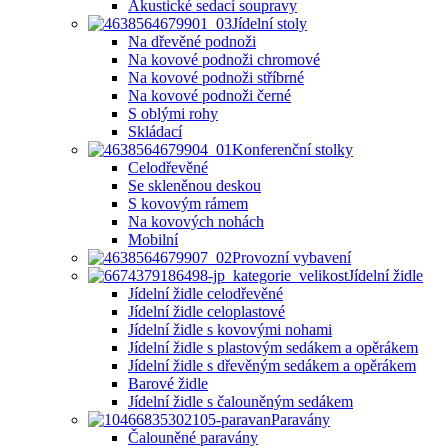
Akustické sedací soupravy
Jídelní stoly
Na dřevěné podnoži
Na kovové podnoži chromové
Na kovové podnoži stříbrné
Na kovové podnoži černé
S oblými rohy
Skládací
Konferenční stolky
Celodřevěné
Se skleněnou deskou
S kovovým rámem
Na kovových nohách
Mobilní
Provozní vybavení
Jídelní židle
Jídelní židle celodřevěné
Jídelní židle celoplastové
Jídelní židle s kovovými nohami
Jídelní židle s plastovým sedákem a opěrákem
Jídelní židle s dřevěným sedákem a opěrákem
Barové židle
Jídelní židle s čalouněným sedákem
Paravány
Čalouněné paravány