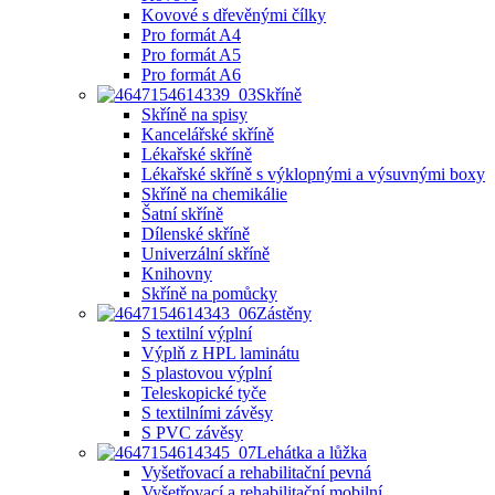
Kovové s dřevěnými čílky
Pro formát A4
Pro formát A5
Pro formát A6
Skříně
Skříně na spisy
Kancelářské skříně
Lékařské skříně
Lékařské skříně s výklopnými a výsuvnými boxy
Skříně na chemikálie
Šatní skříně
Dílenské skříně
Univerzální skříně
Knihovny
Skříně na pomůcky
Zástěny
S textilní výplní
Výplň z HPL laminátu
S plastovou výplní
Teleskopické tyče
S textilními závěsy
S PVC závěsy
Lehátka a lůžka
Vyšetřovací a rehabilitační pevná
Vyšetřovací a rehabilitační mobilní