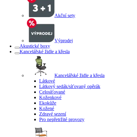
Akční sety
Výprodej
Akustické boxy
Kancelářské židle a křesla
Kancelářské židle a křesla
Látkové
Látkový sedák/síťovaný opěrák
Celosíťované
Koženkové
Ekokůže
Kožené
Zdravé sezení
Pro nepřetržité provozy