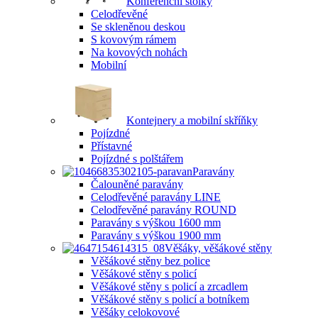
Konferenční stolky
Celodřevěné
Se skleněnou deskou
S kovovým rámem
Na kovových nohách
Mobilní
Kontejnery a mobilní skříňky
Pojízdné
Přístavné
Pojízdné s polštářem
Paravány
Čalouněné paravány
Celodřevěné paravány LINE
Celodřevěné paravány ROUND
Paravány s výškou 1600 mm
Paravány s výškou 1900 mm
Věšáky, věšákové stěny
Věšákové stěny bez police
Věšákové stěny s policí
Věšákové stěny s policí a zrcadlem
Věšákové stěny s policí a botníkem
Věšáky celokovové