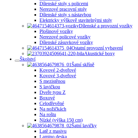
Dílenské stoly s policemi
Nerezové pracovní stoly
Dílenské stoly s nástavbou
Elektricky výškově stavitelnými stoly
Dílenské a provozní vozíky
Plošinové vozíky
Nerezové policové vozíky
Dílenské zásuvkové vozíky
Ostatní provozní vybavení
Akustické boxy
Školství
Šatní skříně
Kovové 2-dveřové
Kovové 3-dveřové
S mezistěnou
S lavičkou
Dveře typu Z
Boxové
Celodřevěné
Na nožičkách
Na roštu
Nízké (výška 150 cm)
Šatní lavičky
Latě z masivu
Lamino deska