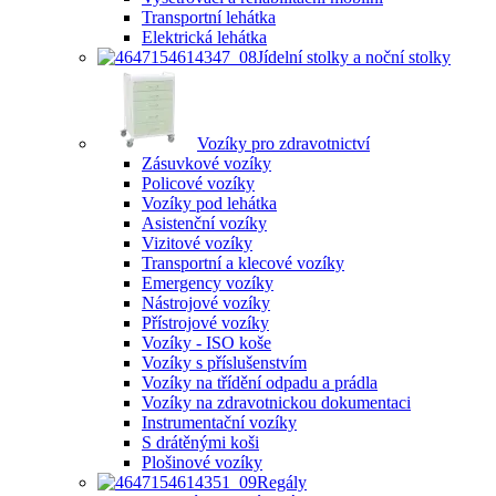
Transportní lehátka
Elektrická lehátka
Jídelní stolky a noční stolky
Vozíky pro zdravotnictví
Zásuvkové vozíky
Policové vozíky
Vozíky pod lehátka
Asistenční vozíky
Vizitové vozíky
Transportní a klecové vozíky
Emergency vozíky
Nástrojové vozíky
Přístrojové vozíky
Vozíky - ISO koše
Vozíky s příslušenstvím
Vozíky na třídění odpadu a prádla
Vozíky na zdravotnickou dokumentaci
Instrumentační vozíky
S drátěnými koši
Plošinové vozíky
Regály