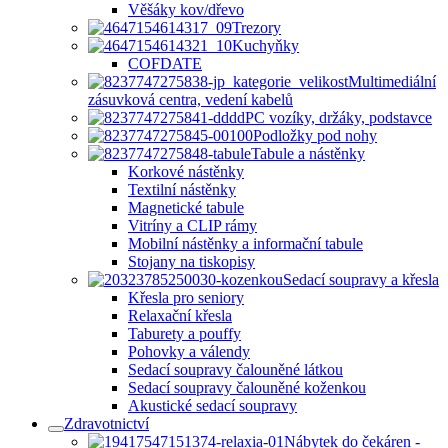
Věšáky kov/dřevo
Trezory
Kuchyňky
COFDATE
Multimediální
zásuvková centra, vedení kabelů
PC vozíky, držáky, podstavce
Podložky pod nohy
Tabule a nástěnky
Korkové nástěnky
Textilní nástěnky
Magnetické tabule
Vitríny a CLIP rámy
Mobilní nástěnky a informační tabule
Stojany na tiskopisy
Sedací soupravy a křesla
Křesla pro seniory
Relaxační křesla
Taburety a pouffy
Pohovky a válendy
Sedací soupravy čalouněné látkou
Sedací soupravy čalouněné koženkou
Akustické sedací soupravy
Zdravotnictví
Nábytek do čekáren -