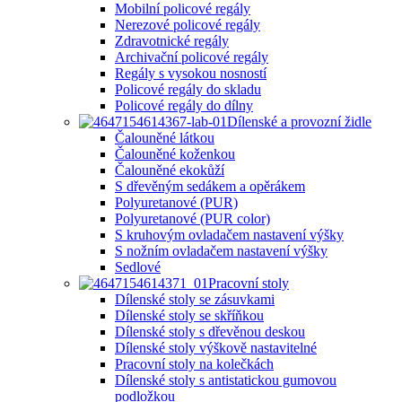
Mobilní policové regály
Nerezové policové regály
Zdravotnické regály
Archivační policové regály
Regály s vysokou nosností
Policové regály do skladu
Policové regály do dílny
Dílenské a provozní židle
Čalouněné látkou
Čalouněné koženkou
Čalouněné ekokůží
S dřevěným sedákem a opěrákem
Polyuretanové (PUR)
Polyuretanové (PUR color)
S kruhovým ovladačem nastavení výšky
S nožním ovladačem nastavení výšky
Sedlové
Pracovní stoly
Dílenské stoly se zásuvkami
Dílenské stoly se skříňkou
Dílenské stoly s dřevěnou deskou
Dílenské stoly výškově nastavitelné
Pracovní stoly na kolečkách
Dílenské stoly s antistatickou gumovou
podložkou