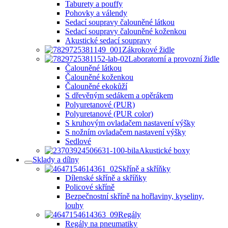
Taburety a pouffy
Pohovky a válendy
Sedací soupravy čalouněné látkou
Sedací soupravy čalouněné koženkou
Akustické sedací soupravy
Zákrokové židle
Laboratorní a provozní židle
Čalouněné látkou
Čalouněné koženkou
Čalouněné ekokůží
S dřevěným sedákem a opěrákem
Polyuretanové (PUR)
Polyuretanové (PUR color)
S kruhovým ovladačem nastavení výšky
S nožním ovladačem nastavení výšky
Sedlové
Akustické boxy
Sklady a dílny
Skříně a skříňky
Dílenské skříně a skříňky
Policové skříně
Bezpečnostní skříně na hořlaviny, kyseliny,
louhy
Regály
Regály na pneumatiky