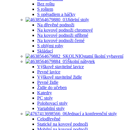
Bez roštu
S roštem
S opěradlem a háčky
Jídelní stoly
Na dřevěné podnoži
Na kovové podnoži chromové
Na kovové podnoži stříbrné
Na kovové podnoži černé
S oblými rohy
Skládací
Ostatní školní vybavení
Školní nábytek
Výškově stavitelné lavice
Pevné lavice
Výškově stavitelné židle
Pevné židle
Židle do učeben
Katedry
PC stoly
Polohovací stoly
Variabilní stoly
Jednací a konferenční stoly
Celodřevěné
Statické na kovové podnoži
Mobilní na kovové podnoži