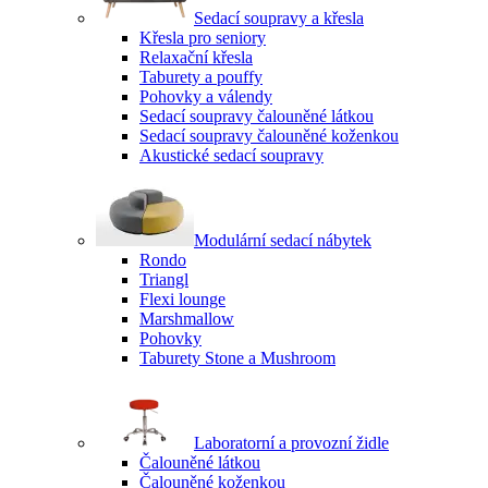
Sedací soupravy a křesla
Křesla pro seniory
Relaxační křesla
Taburety a pouffy
Pohovky a válendy
Sedací soupravy čalouněné látkou
Sedací soupravy čalouněné koženkou
Akustické sedací soupravy
Modulární sedací nábytek
Rondo
Triangl
Flexi lounge
Marshmallow
Pohovky
Taburety Stone a Mushroom
Laboratorní a provozní židle
Čalouněné látkou
Čalouněné koženkou