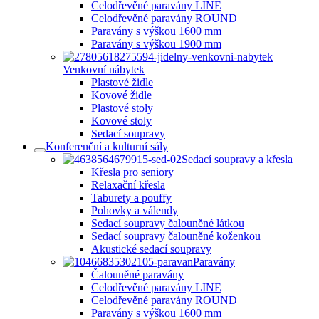
Celodřevěné paravány LINE
Celodřevěné paravány ROUND
Paravány s výškou 1600 mm
Paravány s výškou 1900 mm
Venkovní nábytek
Plastové židle
Kovové židle
Plastové stoly
Kovové stoly
Sedací soupravy
Konferenční a kulturní sály
Sedací soupravy a křesla
Křesla pro seniory
Relaxační křesla
Taburety a pouffy
Pohovky a válendy
Sedací soupravy čalouněné látkou
Sedací soupravy čalouněné koženkou
Akustické sedací soupravy
Paravány
Čalouněné paravány
Celodřevěné paravány LINE
Celodřevěné paravány ROUND
Paravány s výškou 1600 mm