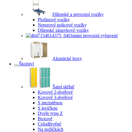
Dílenské a provozní vozíky
Plošinové vozíky
Nerezové policové vozíky
Dílenské zásuvkové vozíky
Ostatní provozní vybavení
Akustické boxy
Školství
Šatní skříně
Kovové 2-dveřové
Kovové 3-dveřové
S mezistěnou
S lavičkou
Dveře typu Z
Boxové
Celodřevěné
Na nožičkách