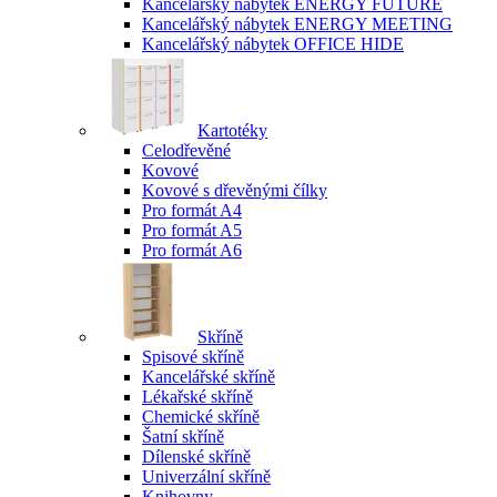
Kancelářský nábytek ENERGY FUTURE
Kancelářský nábytek ENERGY MEETING
Kancelářský nábytek OFFICE HIDE
Kartotéky
Celodřevěné
Kovové
Kovové s dřevěnými čílky
Pro formát A4
Pro formát A5
Pro formát A6
Skříně
Spisové skříně
Kancelářské skříně
Lékařské skříně
Chemické skříně
Šatní skříně
Dílenské skříně
Univerzální skříně
Knihovny