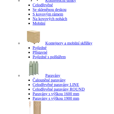
Konferenční stolky
Celodřevěné
Se skleněnou deskou
S kovovým rámem
Na kovových nohách
Mobilní
Kontejnery a mobilní skříňky
Pojízdné
Přístavné
Pojízdné s polštářem
Paravány
Čalouněné paravány
Celodřevěné paravány LINE
Celodřevěné paravány ROUND
Paravány s výškou 1600 mm
Paravány s výškou 1900 mm