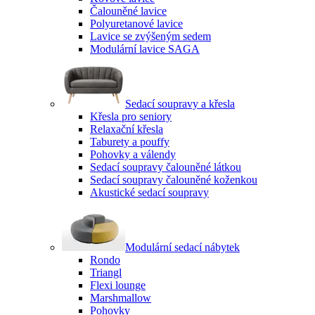
Čalouněné lavice
Polyuretanové lavice
Lavice se zvýšeným sedem
Modulární lavice SAGA
Sedací soupravy a křesla
Křesla pro seniory
Relaxační křesla
Taburety a pouffy
Pohovky a válendy
Sedací soupravy čalouněné látkou
Sedací soupravy čalouněné koženkou
Akustické sedací soupravy
Modulární sedací nábytek
Rondo
Triangl
Flexi lounge
Marshmallow
Pohovky