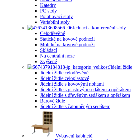
Katedry
PC stoly
Polohovací stoly
Variabilní stoly
Jednací a konferenční stoly
Celodřevěné
Statické na kovové podnoži
Mobilní na kovové podnoži
Skládací
Na centrální noze
Zvýšené
Jídelní židle
Jídelní židle celodřevěné
Jídelní židle celoplastové
Jídelní židle s kovovými nohami
Jídelní židle s plastovým sedákem a opěrákem
Jídelní židle s dřevěným sedákem a opěrákem
Barové židle
Jídelní židle s čalouněným sedákem
Vybavení kabinetů