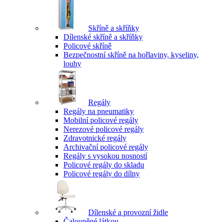
Skříně a skříňky
Dílenské skříně a skříňky
Policové skříně
Bezpečnostní skříně na hořlaviny, kyseliny,
louhy
Regály
Regály na pneumatiky
Mobilní policové regály
Nerezové policové regály
Zdravotnické regály
Archivační policové regály
Regály s vysokou nosností
Policové regály do skladu
Policové regály do dílny
Dílenské a provozní židle
Čalouněné látkou