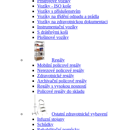
Přístrojové vozíky
Vozíky - ISO koše
Vozíky s příslušenstvím
Vozíky na třídění odpadu a prádla
Vozíky na zdravotnickou dokumentaci
Instrumentační vozíky
S drátěnými koši
Plošinové vozíky
Regály
Mobilní policové regály
Nerezové policové regály
Zdravotnické regály
Archivační policové regály
Regály s vysokou nosností
Policové regály do skladu
Ostatní zdravotnické vybavení
Infuzní stojany
Schůdky
Rehabilitační pomůcky