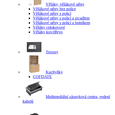
Věšáky, věšákové stěny
Věšákové stěny bez police
Věšákové stěny s policí
Věšákové stěny s policí a zrcadlem
Věšákové stěny s policí a botníkem
Věšáky celokovové
Věšáky kov/dřevo
Trezory
Kuchyňky
COFDATE
Multimediální zásuvková centra, vedení
kabelů