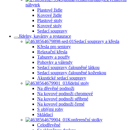
nábytek
Plastové židle
Kovové židle
Plastové stoly
Kovové stoly
Sedací soupravy
Jídelny, kavárny a restaurace
Sedací soupravy a křesla
Křesla pro seniory
Relaxační křesla
Taburety a pouffy
Pohovky a válendy
Sedací soupravy čalouněné látkou
Sedací soupravy čalouněné koženkou
Akustické sedací soupravy
Jídelní stoly
Na dřevěné podnoži
Na kovové podnoži chromové
Na kovové podnoži stříbrné
Na kovové podnoži černé
S oblými rohy
Skládací
Konferenční stolky
Celodřevěné