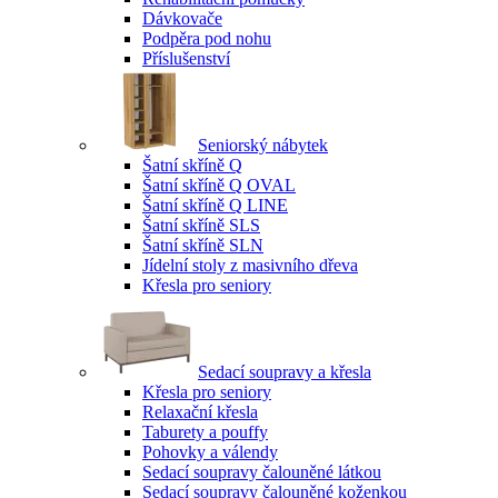
Dávkovače
Podpěra pod nohu
Příslušenství
Seniorský nábytek
Šatní skříně Q
Šatní skříně Q OVAL
Šatní skříně Q LINE
Šatní skříně SLS
Šatní skříně SLN
Jídelní stoly z masivního dřeva
Křesla pro seniory
Sedací soupravy a křesla
Křesla pro seniory
Relaxační křesla
Taburety a pouffy
Pohovky a válendy
Sedací soupravy čalouněné látkou
Sedací soupravy čalouněné koženkou