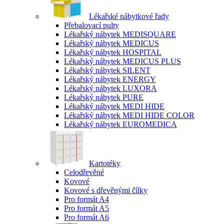
Lékařské nábytkové řady
Přebalovací pulty
Lékařský nábytek MEDISQUARE
Lékařský nábytek MEDICUS
Lékařský nábytek HOSPITAL
Lékařský nábytek MEDICUS PLUS
Lékařský nábytek SILENT
Lékařský nábytek ENERGY
Lékařský nábytek LUXORA
Lékařský nábytek PURE
Lékařský nábytek MEDI HIDE
Lékařský nábytek MEDI HIDE COLOR
Lékařský nábytek EUROMEDICA
Kartotéky
Celodřevěné
Kovové
Kovové s dřevěnými čílky
Pro formát A4
Pro formát A5
Pro formát A6