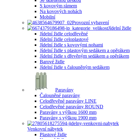
Se skleněnou deskou
S kovovým rámem
Na kovových nohách
Mobilní
Provozní vybavení
Jídelní židle
Jídelní židle celodřevěné
Jídelní židle celoplastové
Jídelní židle s kovovými nohami
Jídelní židle s plastovým sedákem a opěrákem
Jídelní židle s dřevěným sedákem a opěrákem
Barové židle
Jídelní židle s čalouněným sedákem
Paravány
Čalouněné paravány
Celodřevěné paravány LINE
Celodřevěné paravány ROUND
Paravány s výškou 1600 mm
Paravány s výškou 1900 mm
Venkovní nábytek
Plastové židle