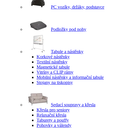
PC vozíky, držáky, podstavce
Podložky pod nohy
Tabule a nástěnky
Korkové nástěnky
Textilní nástěnky
Magnetické tabule
Vitríny a CLIP rámy
Mobilní nástěnky a informační tabule
Stojany na tiskopisy
Sedací soupravy a křesla
Křesla pro seniory
Relaxační křesla
Taburety a pouffy
Pohovky a válendy