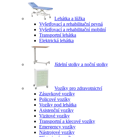
Lehátka a lůžka
Vyšetřovací a rehabilitační pevná
Vyšetřovací a rehabilitační mobilní
Transportní lehátka
Elektrická lehátka
Jídelní stolky a noční stolky
Vozíky pro zdravotnictví
Zásuvkové vozíky
Policové vozíky
Vozíky pod lehátka
Asistenční vozíky
Vizitové vozíky
Transportní a klecové vozíky
Emergency vozíky
Nástrojové vozíky