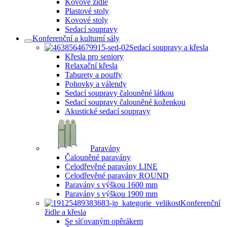
Kovové židle
Plastové stoly
Kovové stoly
Sedací soupravy
Konferenční a kulturní sály
Sedací soupravy a křesla
Křesla pro seniory
Relaxační křesla
Taburety a pouffy
Pohovky a válendy
Sedací soupravy čalouněné látkou
Sedací soupravy čalouněné koženkou
Akustické sedací soupravy
Paravány
Čalouněné paravány
Celodřevěné paravány LINE
Celodřevěné paravány ROUND
Paravány s výškou 1600 mm
Paravány s výškou 1900 mm
Konferenční
židle a křesla
Se síťovaným opěrákem