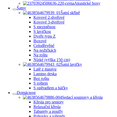
Akustické boxy
Šatny
Šatní skříně
Kovové 2-dveřové
Kovové 3-dveřové
S mezistěnou
S lavičkou
Dveře typu Z
Boxové
Celodřevěné
Na nožičkách
Na roštu
Nízké (výška 150 cm)
Šatní lavičky
Latě z masivu
Lamino deska
Bez roštu
S roštem
S opěradlem a háčky
Domácnost
Sedací soupravy a křesla
Křesla pro seniory
Relaxační křesla
Taburety a pouffy
Pohovky a válendy