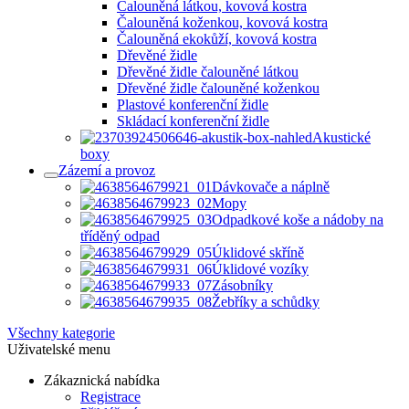
Čalouněná látkou, kovová kostra
Čalouněná koženkou, kovová kostra
Čalouněná ekokůží, kovová kostra
Dřevěné židle
Dřevěné židle čalouněné látkou
Dřevěné židle čalouněné koženkou
Plastové konferenční židle
Skládací konferenční židle
Akustické
boxy
Zázemí a provoz
Dávkovače a náplně
Mopy
Odpadkové koše a nádoby na
tříděný odpad
Úklidové skříně
Úklidové vozíky
Zásobníky
Žebříky a schůdky
Všechny kategorie
Uživatelské menu
Zákaznická nabídka
Registrace