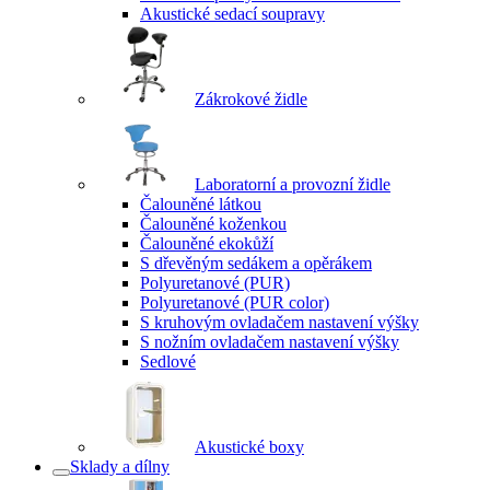
Akustické sedací soupravy
Zákrokové židle
Laboratorní a provozní židle
Čalouněné látkou
Čalouněné koženkou
Čalouněné ekokůží
S dřevěným sedákem a opěrákem
Polyuretanové (PUR)
Polyuretanové (PUR color)
S kruhovým ovladačem nastavení výšky
S nožním ovladačem nastavení výšky
Sedlové
Akustické boxy
Sklady a dílny