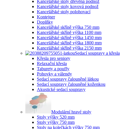
Kancelářské stoly dřevěná podnož
Kancelářské stoly kovová podnož
Kancelářské stoly polohovací
Kontejner
Doplňky
Kancelářské skříně výška 750 mm
Kancelářské skříně výška 1100 mm
Kancelářské skříně výška 1450 mm
Kancelářské skříně výška 1800 mm
Kancelářské skříně výška 2150 mm
Sedací soupravy a křesla
Křesla pro seniory
Relaxační křesla
Taburety a pouffy
Pohovky a válendy
Sedací soupravy čalouněné látkou
Sedací soupravy čalouněné koženkou
Akustické sedací soupravy
Modulární hravé stoly
Stoly výšky 520 mm
Stoly výšky 750 mm
Stoly na kolečkách výšky 750 mm