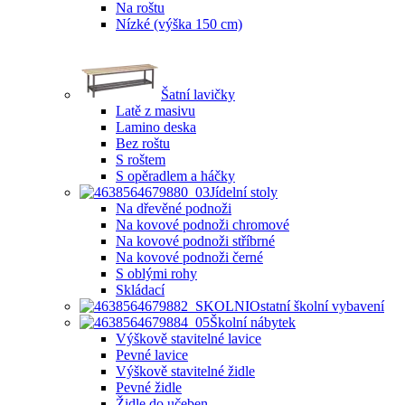
Na roštu
Nízké (výška 150 cm)
Šatní lavičky
Latě z masivu
Lamino deska
Bez roštu
S roštem
S opěradlem a háčky
Jídelní stoly
Na dřevěné podnoži
Na kovové podnoži chromové
Na kovové podnoži stříbrné
Na kovové podnoži černé
S oblými rohy
Skládací
Ostatní školní vybavení
Školní nábytek
Výškově stavitelné lavice
Pevné lavice
Výškově stavitelné židle
Pevné židle
Židle do učeben