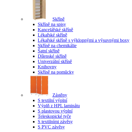
Skříně
Skříně na spisy
Kancelářské skříně
Lékařské skříně
Lékařské skříně s výklopnými a výsuvnými boxy
Skříně na chemikálie
Šatní skříně
Dílenské skříně
Univerzální skříně
Knihovny
Skříně na pomůcky
Zástěny
S textilní výplní
Výplň z HPL laminátu
S plastovou výplní
Teleskopické tyče
S textilními závěsy
S PVC závěsy