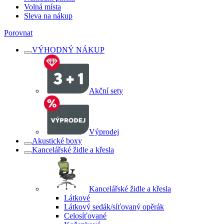
Volná místa
Sleva na nákup
Porovnat
VÝHODNÝ NÁKUP
Akční sety
Výprodej
Akustické boxy
Kancelářské židle a křesla
Kancelářské židle a křesla
Látkové
Látkový sedák/síťovaný opěrák
Celosíťované