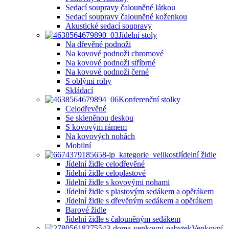
Sedací soupravy čalouněné látkou
Sedací soupravy čalouněné koženkou
Akustické sedací soupravy
Jídelní stoly
Na dřevěné podnoži
Na kovové podnoži chromové
Na kovové podnoži stříbrné
Na kovové podnoži černé
S oblými rohy
Skládací
Konferenční stolky
Celodřevěné
Se skleněnou deskou
S kovovým rámem
Na kovových nohách
Mobilní
Jídelní židle
Jídelní židle celodřevěné
Jídelní židle celoplastové
Jídelní židle s kovovými nohami
Jídelní židle s plastovým sedákem a opěrákem
Jídelní židle s dřevěným sedákem a opěrákem
Barové židle
Jídelní židle s čalouněným sedákem
Venkovní