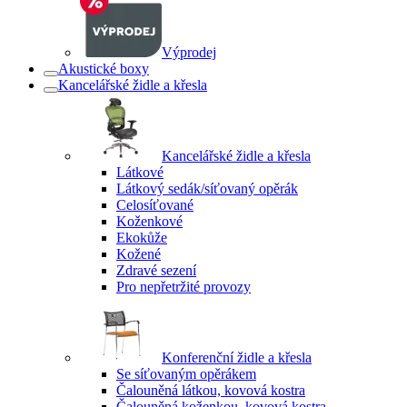
Výprodej
Akustické boxy
Kancelářské židle a křesla
Kancelářské židle a křesla
Látkové
Látkový sedák/síťovaný opěrák
Celosíťované
Koženkové
Ekokůže
Kožené
Zdravé sezení
Pro nepřetržité provozy
Konferenční židle a křesla
Se síťovaným opěrákem
Čalouněná látkou, kovová kostra
Čalouněná koženkou, kovová kostra