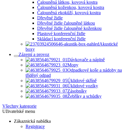
Čalouněná látkou, kovová kostra
Čalouněná koženkou, kovová kostra
Čalouněná ekokůží, kovová kostra
Dřevěné židle
Dřevěné židle čalouněné látkou
Dřevěné židle čalouněné koženkou
Plastové konferenční židle
Skládací konferenční židle
Akustické
boxy
Zázemí a provoz
Dávkovače a náplně
Mopy
Odpadkové koše a nádoby na
tříděný odpad
Úklidové skříně
Úklidové vozíky
Zásobníky
Žebříky a schůdky
Všechny kategorie
Uživatelské menu
Zákaznická nabídka
Registrace