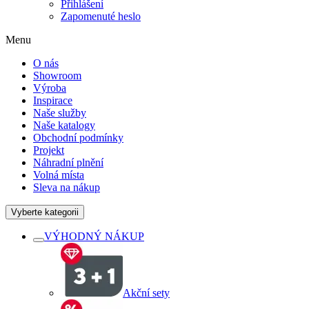
Přihlášení
Zapomenuté heslo
Menu
O nás
Showroom
Výroba
Inspirace
Naše služby
Naše katalogy
Obchodní podmínky
Projekt
Náhradní plnění
Volná místa
Sleva na nákup
Vyberte kategorii
VÝHODNÝ NÁKUP
Akční sety