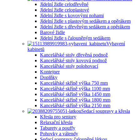
Jídelní židle celodřevěné
Jídelní židle celoplastové
Jídelní židle s kovovými nohami
Jídelní židle s plastovým sedákem a opěrákem
Jídelní židle s dřevěným sedákem a opěrákem
Barové židle
Jídelní židle s čalouněným sedákem
Vybavení
kabinetů
Kancelářské stoly dřevěná podnož
Kancelářské stoly kovová podnož
Kancelářské stoly polohovací
Kontejner
Doplňky
Kancelářské skříně výška 750 mm
Kancelářské skříně výška 1100 mm
Kancelářské skříně výška 1450 mm
Kancelářské skříně výška 1800 mm
Kancelářské skříně výška 2150 mm
Sedací soupravy a křesla
Křesla pro seniory
Relaxační křesla
Taburety a pouffy
Pohovky a válendy
Sedací soupravy čalouněné látkou