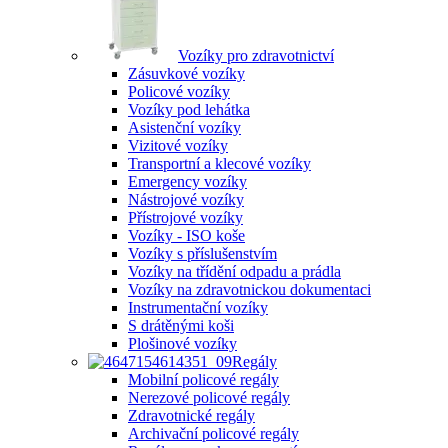
Vozíky pro zdravotnictví
Zásuvkové vozíky
Policové vozíky
Vozíky pod lehátka
Asistenční vozíky
Vizitové vozíky
Transportní a klecové vozíky
Emergency vozíky
Nástrojové vozíky
Přístrojové vozíky
Vozíky - ISO koše
Vozíky s příslušenstvím
Vozíky na třídění odpadu a prádla
Vozíky na zdravotnickou dokumentaci
Instrumentační vozíky
S drátěnými koši
Plošinové vozíky
Regály
Mobilní policové regály
Nerezové policové regály
Zdravotnické regály
Archivační policové regály