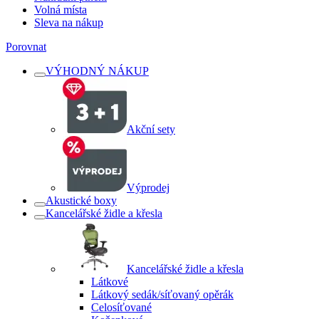
Volná místa
Sleva na nákup
Porovnat
VÝHODNÝ NÁKUP
Akční sety
Výprodej
Akustické boxy
Kancelářské židle a křesla
Kancelářské židle a křesla
Látkové
Látkový sedák/síťovaný opěrák
Celosíťované