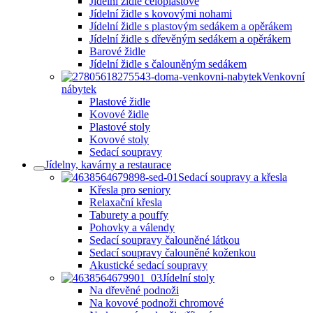
Jídelní židle celoplastové
Jídelní židle s kovovými nohami
Jídelní židle s plastovým sedákem a opěrákem
Jídelní židle s dřevěným sedákem a opěrákem
Barové židle
Jídelní židle s čalouněným sedákem
Venkovní
nábytek
Plastové židle
Kovové židle
Plastové stoly
Kovové stoly
Sedací soupravy
Jídelny, kavárny a restaurace
Sedací soupravy a křesla
Křesla pro seniory
Relaxační křesla
Taburety a pouffy
Pohovky a válendy
Sedací soupravy čalouněné látkou
Sedací soupravy čalouněné koženkou
Akustické sedací soupravy
Jídelní stoly
Na dřevěné podnoži
Na kovové podnoži chromové