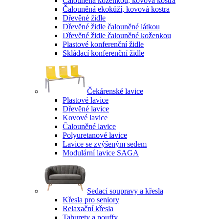
Čalouněná koženkou, kovová kostra
Čalouněná ekokůží, kovová kostra
Dřevěné židle
Dřevěné židle čalouněné látkou
Dřevěné židle čalouněné koženkou
Plastové konferenční židle
Skládací konferenční židle
Čekárenské lavice
Plastové lavice
Dřevěné lavice
Kovové lavice
Čalouněné lavice
Polyuretanové lavice
Lavice se zvýšeným sedem
Modulární lavice SAGA
Sedací soupravy a křesla
Křesla pro seniory
Relaxační křesla
Taburety a pouffy