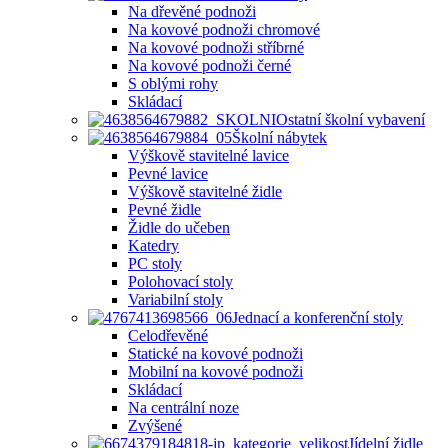
Na dřevěné podnoži
Na kovové podnoži chromové
Na kovové podnoži stříbrné
Na kovové podnoži černé
S oblými rohy
Skládací
Ostatní školní vybavení
Školní nábytek
Výškově stavitelné lavice
Pevné lavice
Výškově stavitelné židle
Pevné židle
Židle do učeben
Katedry
PC stoly
Polohovací stoly
Variabilní stoly
Jednací a konferenční stoly
Celodřevěné
Statické na kovové podnoži
Mobilní na kovové podnoži
Skládací
Na centrální noze
Zvýšené
Jídelní židle