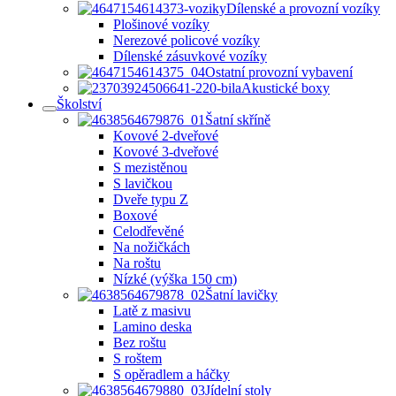
Dílenské a provozní vozíky
Plošinové vozíky
Nerezové policové vozíky
Dílenské zásuvkové vozíky
Ostatní provozní vybavení
Akustické boxy
Školství
Šatní skříně
Kovové 2-dveřové
Kovové 3-dveřové
S mezistěnou
S lavičkou
Dveře typu Z
Boxové
Celodřevěné
Na nožičkách
Na roštu
Nízké (výška 150 cm)
Šatní lavičky
Latě z masivu
Lamino deska
Bez roštu
S roštem
S opěradlem a háčky
Jídelní stoly