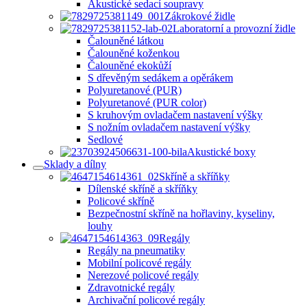
Akustické sedací soupravy
Zákrokové židle
Laboratorní a provozní židle
Čalouněné látkou
Čalouněné koženkou
Čalouněné ekokůží
S dřevěným sedákem a opěrákem
Polyuretanové (PUR)
Polyuretanové (PUR color)
S kruhovým ovladačem nastavení výšky
S nožním ovladačem nastavení výšky
Sedlové
Akustické boxy
Sklady a dílny
Skříně a skříňky
Dílenské skříně a skříňky
Policové skříně
Bezpečnostní skříně na hořlaviny, kyseliny,
louhy
Regály
Regály na pneumatiky
Mobilní policové regály
Nerezové policové regály
Zdravotnické regály
Archivační policové regály