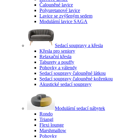
Čalouněné lavice
Polyuretanové lavice
Lavice se zvýšeným sedem
Modulární lavice SAGA
Sedací soupravy a křesla
Křesla pro seniory
Relaxační křesla
Taburety a pouffy
Pohovky a válendy
Sedací soupravy čalouněné látkou
Sedací soupravy čalouněné koženkou
Akustické sedací soupravy
Modulární sedací nábytek
Rondo
Triangl
Flexi lounge
Marshmallow
Pohovky