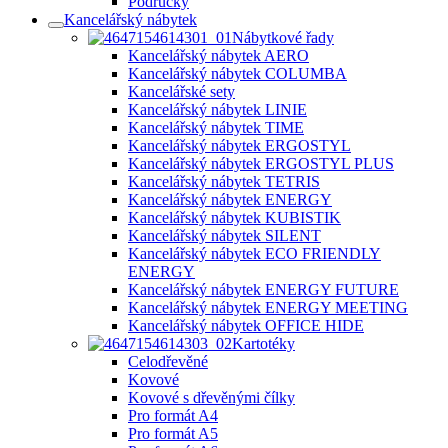
Područky
Kancelářský nábytek
Nábytkové řady
Kancelářský nábytek AERO
Kancelářský nábytek COLUMBA
Kancelářské sety
Kancelářský nábytek LINIE
Kancelářský nábytek TIME
Kancelářský nábytek ERGOSTYL
Kancelářský nábytek ERGOSTYL PLUS
Kancelářský nábytek TETRIS
Kancelářský nábytek ENERGY
Kancelářský nábytek KUBISTIK
Kancelářský nábytek SILENT
Kancelářský nábytek ECO FRIENDLY
ENERGY
Kancelářský nábytek ENERGY FUTURE
Kancelářský nábytek ENERGY MEETING
Kancelářský nábytek OFFICE HIDE
Kartotéky
Celodřevěné
Kovové
Kovové s dřevěnými čílky
Pro formát A4
Pro formát A5