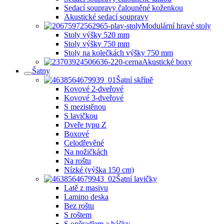
Sedací soupravy čalouněné koženkou
Akustické sedací soupravy
Modulární hravé stoly
Stoly výšky 520 mm
Stoly výšky 750 mm
Stoly na kolečkách výšky 750 mm
Akustické boxy
Šatny
Šatní skříně
Kovové 2-dveřové
Kovové 3-dveřové
S mezistěnou
S lavičkou
Dveře typu Z
Boxové
Celodřevěné
Na nožičkách
Na roštu
Nízké (výška 150 cm)
Šatní lavičky
Latě z masivu
Lamino deska
Bez roštu
S roštem
S opěradlem a háčky