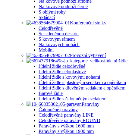
Na kovové podnoži stříbrné
Na kovové podnoži černé
S oblými rohy
Skládací
Konferenční stolky
Celodřevěné
Se skleněnou deskou
S kovovým rámem
Na kovových nohách
Mobilní
Provozní vybavení
Jídelní židle
Jídelní židle celodřevěné
Jídelní židle celoplastové
Jídelní židle s kovovými nohami
Jídelní židle s plastovým sedákem a opěrákem
Jídelní židle s dřevěným sedákem a opěrákem
Barové židle
Jídelní židle s čalouněným sedákem
Paravány
Čalouněné paravány
Celodřevěné paravány LINE
Celodřevěné paravány ROUND
Paravány s výškou 1600 mm
Paravány s výškou 1900 mm