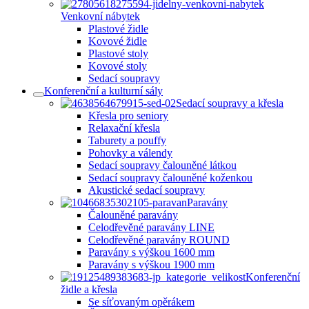
Venkovní nábytek
Plastové židle
Kovové židle
Plastové stoly
Kovové stoly
Sedací soupravy
Konferenční a kulturní sály
Sedací soupravy a křesla
Křesla pro seniory
Relaxační křesla
Taburety a pouffy
Pohovky a válendy
Sedací soupravy čalouněné látkou
Sedací soupravy čalouněné koženkou
Akustické sedací soupravy
Paravány
Čalouněné paravány
Celodřevěné paravány LINE
Celodřevěné paravány ROUND
Paravány s výškou 1600 mm
Paravány s výškou 1900 mm
Konferenční
židle a křesla
Se síťovaným opěrákem