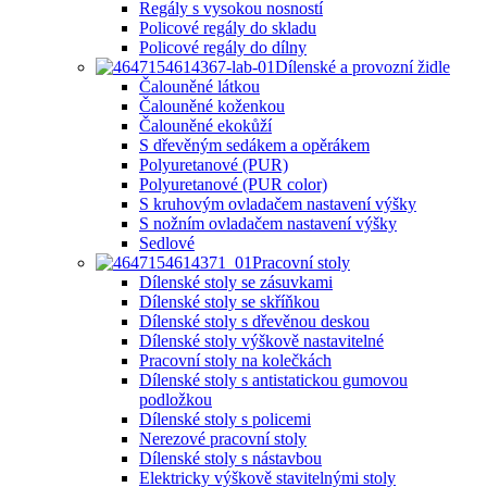
Regály s vysokou nosností
Policové regály do skladu
Policové regály do dílny
Dílenské a provozní židle
Čalouněné látkou
Čalouněné koženkou
Čalouněné ekokůží
S dřevěným sedákem a opěrákem
Polyuretanové (PUR)
Polyuretanové (PUR color)
S kruhovým ovladačem nastavení výšky
S nožním ovladačem nastavení výšky
Sedlové
Pracovní stoly
Dílenské stoly se zásuvkami
Dílenské stoly se skříňkou
Dílenské stoly s dřevěnou deskou
Dílenské stoly výškově nastavitelné
Pracovní stoly na kolečkách
Dílenské stoly s antistatickou gumovou
podložkou
Dílenské stoly s policemi
Nerezové pracovní stoly
Dílenské stoly s nástavbou
Elektricky výškově stavitelnými stoly