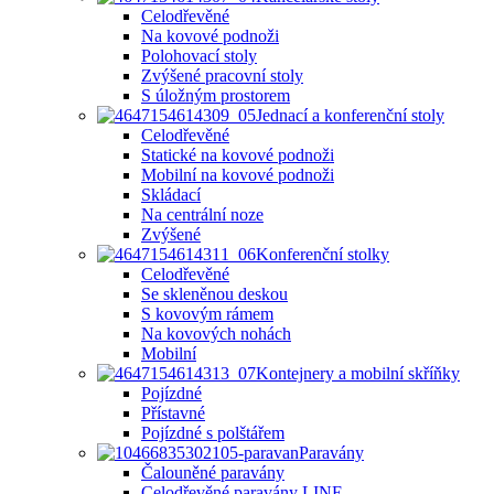
Celodřevěné
Na kovové podnoži
Polohovací stoly
Zvýšené pracovní stoly
S úložným prostorem
Jednací a konferenční stoly
Celodřevěné
Statické na kovové podnoži
Mobilní na kovové podnoži
Skládací
Na centrální noze
Zvýšené
Konferenční stolky
Celodřevěné
Se skleněnou deskou
S kovovým rámem
Na kovových nohách
Mobilní
Kontejnery a mobilní skříňky
Pojízdné
Přístavné
Pojízdné s polštářem
Paravány
Čalouněné paravány
Celodřevěné paravány LINE