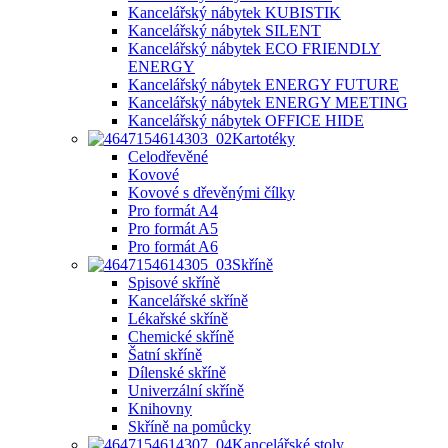
Kancelářský nábytek KUBISTIK
Kancelářský nábytek SILENT
Kancelářský nábytek ECO FRIENDLY
ENERGY
Kancelářský nábytek ENERGY FUTURE
Kancelářský nábytek ENERGY MEETING
Kancelářský nábytek OFFICE HIDE
Kartotéky
Celodřevěné
Kovové
Kovové s dřevěnými čílky
Pro formát A4
Pro formát A5
Pro formát A6
Skříně
Spisové skříně
Kancelářské skříně
Lékařské skříně
Chemické skříně
Šatní skříně
Dílenské skříně
Univerzální skříně
Knihovny
Skříně na pomůcky
Kancelářské stoly