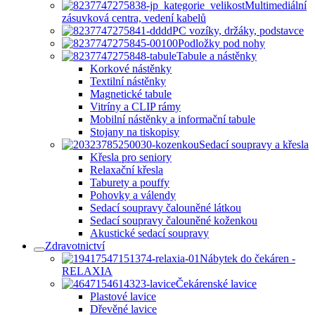
Multimediální
zásuvková centra, vedení kabelů
PC vozíky, držáky, podstavce
Podložky pod nohy
Tabule a nástěnky
Korkové nástěnky
Textilní nástěnky
Magnetické tabule
Vitríny a CLIP rámy
Mobilní nástěnky a informační tabule
Stojany na tiskopisy
Sedací soupravy a křesla
Křesla pro seniory
Relaxační křesla
Taburety a pouffy
Pohovky a válendy
Sedací soupravy čalouněné látkou
Sedací soupravy čalouněné koženkou
Akustické sedací soupravy
Zdravotnictví
Nábytek do čekáren -
RELAXIA
Čekárenské lavice
Plastové lavice
Dřevěné lavice