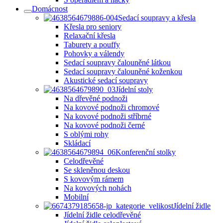
Domácnost
Sedací soupravy a křesla
Křesla pro seniory
Relaxační křesla
Taburety a pouffy
Pohovky a válendy
Sedací soupravy čalouněné látkou
Sedací soupravy čalouněné koženkou
Akustické sedací soupravy
Jídelní stoly
Na dřevěné podnoži
Na kovové podnoži chromové
Na kovové podnoži stříbrné
Na kovové podnoži černé
S oblými rohy
Skládací
Konferenční stolky
Celodřevěné
Se skleněnou deskou
S kovovým rámem
Na kovových nohách
Mobilní
Jídelní židle
Jídelní židle celodřevěné