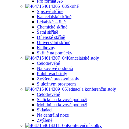
Pro formát A6
Skříně
Spisové skříně
Kancelářské skříně
Lékařské skříně
Chemické skříně
Šatní skříně
Dílenské skříně
Univerzální skříně
Knihovny
Skříně na pomůcky
Kancelářské stoly
Celodřevěné
Na kovové podnoži
Polohovací stoly
Zvýšené pracovní stoly
S úložným prostorem
Jednací a konferenční stoly
Celodřevěné
Statické na kovové podnoži
Mobilní na kovové podnoži
Skládací
Na centrální noze
Zvýšené
Konferenční stolky