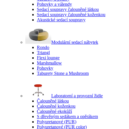
Pohovky a válendy
Sedací soupravy čalouněné látkou
Sedací soupravy čalouněné koženkou
Akustické sedací soupravy
Modulární sedací nábytek
Rondo
Triangl
Flexi lounge
Marshmallow
Pohovky
Taburety Stone a Mushroom
Laboratorní a provozní židle
Čalouněné látkou
Čalouněné koženkou
Čalouněné ekokůží
S dřevěným sedákem a opěrákem
Polyuretanové (PUR)
Polyuretanové (PUR color)