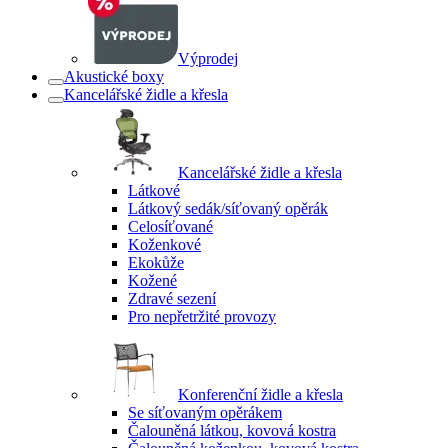
Výprodej
Akustické boxy
Kancelářské židle a křesla
Kancelářské židle a křesla
Látkové
Látkový sedák/síťovaný opěrák
Celosíťované
Koženkové
Ekokůže
Kožené
Zdravé sezení
Pro nepřetržité provozy
Konferenční židle a křesla
Se síťovaným opěrákem
Čalouněná látkou, kovová kostra