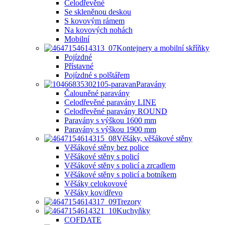
Celodřevěné
Se skleněnou deskou
S kovovým rámem
Na kovových nohách
Mobilní
Kontejnery a mobilní skříňky
Pojízdné
Přístavné
Pojízdné s polštářem
Paravány
Čalouněné paravány
Celodřevěné paravány LINE
Celodřevěné paravány ROUND
Paravány s výškou 1600 mm
Paravány s výškou 1900 mm
Věšáky, věšákové stěny
Věšákové stěny bez police
Věšákové stěny s policí
Věšákové stěny s policí a zrcadlem
Věšákové stěny s policí a botníkem
Věšáky celokovové
Věšáky kov/dřevo
Trezory
Kuchyňky
COFDATE