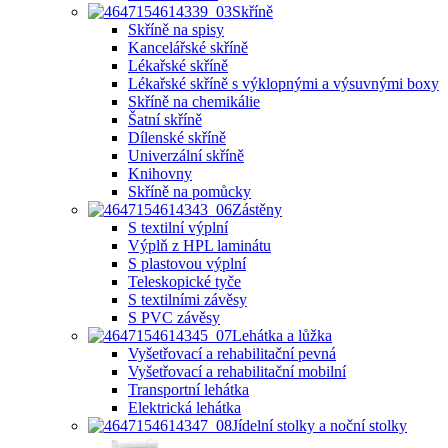
Skříně
Skříně na spisy
Kancelářské skříně
Lékařské skříně
Lékařské skříně s výklopnými a výsuvnými boxy
Skříně na chemikálie
Šatní skříně
Dílenské skříně
Univerzální skříně
Knihovny
Skříně na pomůcky
Zástěny
S textilní výplní
Výplň z HPL laminátu
S plastovou výplní
Teleskopické tyče
S textilními závěsy
S PVC závěsy
Lehátka a lůžka
Vyšetřovací a rehabilitační pevná
Vyšetřovací a rehabilitační mobilní
Transportní lehátka
Elektrická lehátka
Jídelní stolky a noční stolky