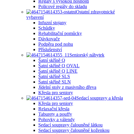
Regály s vysokou nosností
Policové regály do skladu
Ostatní zdravotnické
vybavení
Infuzní stojany
Schůdky
Rehabilitační pomůcky
Dávkovače
Podpěra pod nohu
Příslušenství
Seniorský nábytek
Šatní skříně Q
Šatní skříně Q OVAL
Šatní skříně Q LINE
Šatní skříně SLS
Šatní skříně SLN
Jídelní stoly z masivního dřeva
Křesla pro seniory
Sedací soupravy a křesla
Křesla pro seniory
Relaxační křesla
Taburety a pouffy
Pohovky a válendy
Sedací soupravy čalouněné látkou
Sedací soupravy čalouněné koženkou