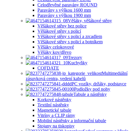
Celodřevěné paravány ROUND
Paravány s výškou 1600 mm
Paravány s výškou 1900 mm
Věšáky, věšákové stěny
Věšákové stěny bez police
Věšákové stěny s policí
Věšákové stěny s policí a zrcadlem
Věšákové stěny s policí a botníkem
Věšáky celokovové
Věšáky kov/dřevo
Trezory
Kuchyňky
COFDATE
Multimediální
zásuvková centra, vedení kabelů
PC vozíky, držáky, podstavce
Podložky pod nohy
Tabule a nástěnky
Korkové nástěnky
Textilní nástěnky
Magnetické tabule
Vitríny a CLIP rámy
Mobilní nástěnky a informační tabule
Stojany na tiskopisy