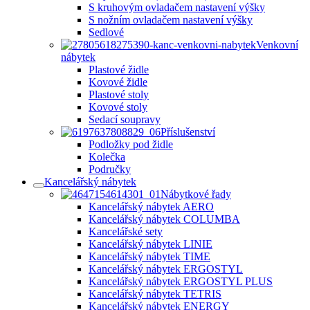
S kruhovým ovladačem nastavení výšky
S nožním ovladačem nastavení výšky
Sedlové
Venkovní
nábytek
Plastové židle
Kovové židle
Plastové stoly
Kovové stoly
Sedací soupravy
Příslušenství
Podložky pod židle
Kolečka
Područky
Kancelářský nábytek
Nábytkové řady
Kancelářský nábytek AERO
Kancelářský nábytek COLUMBA
Kancelářské sety
Kancelářský nábytek LINIE
Kancelářský nábytek TIME
Kancelářský nábytek ERGOSTYL
Kancelářský nábytek ERGOSTYL PLUS
Kancelářský nábytek TETRIS
Kancelářský nábytek ENERGY