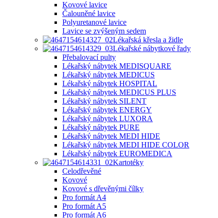
Kovové lavice
Čalouněné lavice
Polyuretanové lavice
Lavice se zvýšeným sedem
Lékařská křesla a židle
Lékařské nábytkové řady
Přebalovací pulty
Lékařský nábytek MEDISQUARE
Lékařský nábytek MEDICUS
Lékařský nábytek HOSPITAL
Lékařský nábytek MEDICUS PLUS
Lékařský nábytek SILENT
Lékařský nábytek ENERGY
Lékařský nábytek LUXORA
Lékařský nábytek PURE
Lékařský nábytek MEDI HIDE
Lékařský nábytek MEDI HIDE COLOR
Lékařský nábytek EUROMEDICA
Kartotéky
Celodřevěné
Kovové
Kovové s dřevěnými čílky
Pro formát A4
Pro formát A5
Pro formát A6