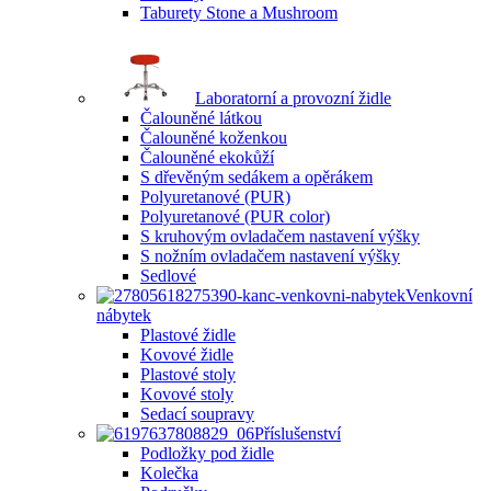
Taburety Stone a Mushroom
Laboratorní a provozní židle
Čalouněné látkou
Čalouněné koženkou
Čalouněné ekokůží
S dřevěným sedákem a opěrákem
Polyuretanové (PUR)
Polyuretanové (PUR color)
S kruhovým ovladačem nastavení výšky
S nožním ovladačem nastavení výšky
Sedlové
Venkovní
nábytek
Plastové židle
Kovové židle
Plastové stoly
Kovové stoly
Sedací soupravy
Příslušenství
Podložky pod židle
Kolečka