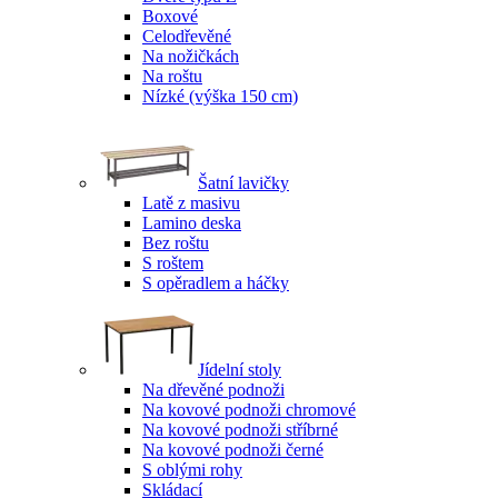
Boxové
Celodřevěné
Na nožičkách
Na roštu
Nízké (výška 150 cm)
Šatní lavičky
Latě z masivu
Lamino deska
Bez roštu
S roštem
S opěradlem a háčky
Jídelní stoly
Na dřevěné podnoži
Na kovové podnoži chromové
Na kovové podnoži stříbrné
Na kovové podnoži černé
S oblými rohy
Skládací