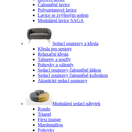
Čalouněné lavice
Polyuretanové lavice
Lavice se zvýšeným sedem
Modulární lavice SAGA
Sedací soupravy a křesla
Křesla pro seniory
Relaxační křesla
Taburety a pouffy
Pohovky a válendy
Sedací soupravy čalouněné látkou
Sedací soupravy čalouněné koženkou
Akustické sedací soupravy
Modulární sedací nábytek
Rondo
Triangl
Flexi lounge
Marshmallow
Pohovky