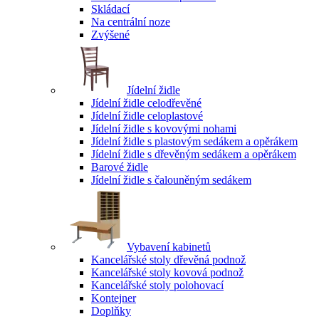
Skládací
Na centrální noze
Zvýšené
Jídelní židle
Jídelní židle celodřevěné
Jídelní židle celoplastové
Jídelní židle s kovovými nohami
Jídelní židle s plastovým sedákem a opěrákem
Jídelní židle s dřevěným sedákem a opěrákem
Barové židle
Jídelní židle s čalouněným sedákem
Vybavení kabinetů
Kancelářské stoly dřevěná podnož
Kancelářské stoly kovová podnož
Kancelářské stoly polohovací
Kontejner
Doplňky