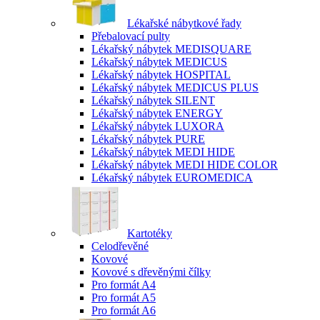
Lékařské nábytkové řady
Přebalovací pulty
Lékařský nábytek MEDISQUARE
Lékařský nábytek MEDICUS
Lékařský nábytek HOSPITAL
Lékařský nábytek MEDICUS PLUS
Lékařský nábytek SILENT
Lékařský nábytek ENERGY
Lékařský nábytek LUXORA
Lékařský nábytek PURE
Lékařský nábytek MEDI HIDE
Lékařský nábytek MEDI HIDE COLOR
Lékařský nábytek EUROMEDICA
Kartotéky
Celodřevěné
Kovové
Kovové s dřevěnými čílky
Pro formát A4
Pro formát A5
Pro formát A6