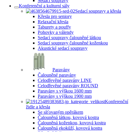
Sedací soupravy
Konferenční a kulturní sály
Sedací soupravy a křesla
Křesla pro seniory
Relaxační křesla
Taburety a pouffy
Pohovky a válendy
Sedací soupravy čalouněné látkou
Sedací soupravy čalouněné koženkou
Akustické sedací soupravy
Paravány
Čalouněné paravány
Celodřevěné paravány LINE
Celodřevěné paravány ROUND
Paravány s výškou 1600 mm
Paravány s výškou 1900 mm
Konferenční
židle a křesla
Se síťovaným opěrákem
Čalouněná látkou, kovová kostra
Čalouněná koženkou, kovová kostra
Čalouněná ekokůží, kovová kostra