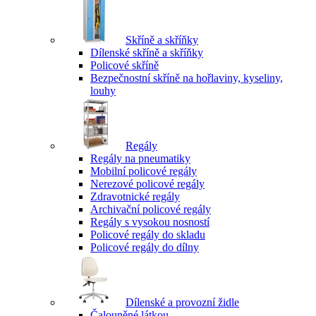
Skříně a skříňky
Dílenské skříně a skříňky
Policové skříně
Bezpečnostní skříně na hořlaviny, kyseliny,
louhy
Regály
Regály na pneumatiky
Mobilní policové regály
Nerezové policové regály
Zdravotnické regály
Archivační policové regály
Regály s vysokou nosností
Policové regály do skladu
Policové regály do dílny
Dílenské a provozní židle
Čalouněné látkou