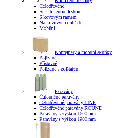
Konferenční stolky
Celodřevěné
Se skleněnou deskou
S kovovým rámem
Na kovových nohách
Mobilní
Kontejnery a mobilní skříňky
Pojízdné
Přístavné
Pojízdné s polštářem
Paravány
Čalouněné paravány
Celodřevěné paravány LINE
Celodřevěné paravány ROUND
Paravány s výškou 1600 mm
Paravány s výškou 1900 mm