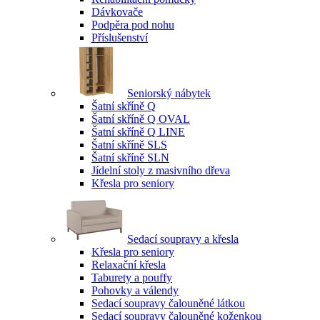
Dávkovače
Podpěra pod nohu
Příslušenství
Seniorský nábytek
Šatní skříně Q
Šatní skříně Q OVAL
Šatní skříně Q LINE
Šatní skříně SLS
Šatní skříně SLN
Jídelní stoly z masivního dřeva
Křesla pro seniory
Sedací soupravy a křesla
Křesla pro seniory
Relaxační křesla
Taburety a pouffy
Pohovky a válendy
Sedací soupravy čalouněné látkou
Sedací soupravy čalouněné koženkou