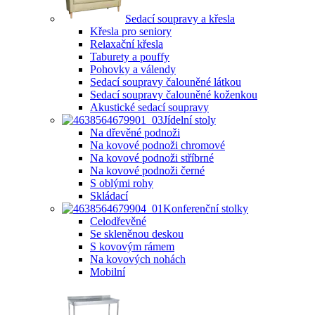
Sedací soupravy a křesla
Křesla pro seniory
Relaxační křesla
Taburety a pouffy
Pohovky a válendy
Sedací soupravy čalouněné látkou
Sedací soupravy čalouněné koženkou
Akustické sedací soupravy
Jídelní stoly
Na dřevěné podnoži
Na kovové podnoži chromové
Na kovové podnoži stříbrné
Na kovové podnoži černé
S oblými rohy
Skládací
Konferenční stolky
Celodřevěné
Se skleněnou deskou
S kovovým rámem
Na kovových nohách
Mobilní