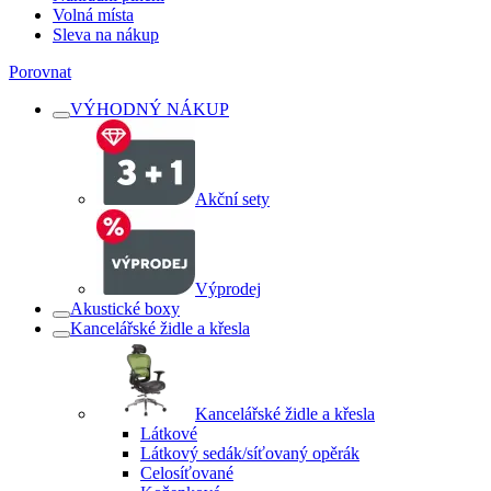
Volná místa
Sleva na nákup
Porovnat
VÝHODNÝ NÁKUP
Akční sety
Výprodej
Akustické boxy
Kancelářské židle a křesla
Kancelářské židle a křesla
Látkové
Látkový sedák/síťovaný opěrák
Celosíťované