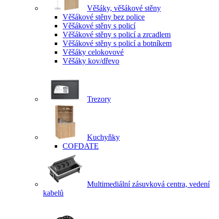
Věšáky, věšákové stěny
Věšákové stěny bez police
Věšákové stěny s policí
Věšákové stěny s policí a zrcadlem
Věšákové stěny s policí a botníkem
Věšáky celokovové
Věšáky kov/dřevo
Trezory
Kuchyňky
COFDATE
Multimediální zásuvková centra, vedení
kabelů