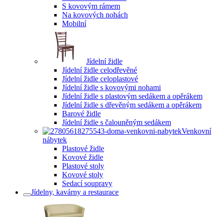
S kovovým rámem
Na kovových nohách
Mobilní
Jídelní židle
Jídelní židle celodřevěné
Jídelní židle celoplastové
Jídelní židle s kovovými nohami
Jídelní židle s plastovým sedákem a opěrákem
Jídelní židle s dřevěným sedákem a opěrákem
Barové židle
Jídelní židle s čalouněným sedákem
Venkovní
nábytek
Plastové židle
Kovové židle
Plastové stoly
Kovové stoly
Sedací soupravy
Jídelny, kavárny a restaurace