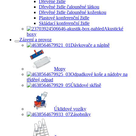
Dřevěné židle
Dřevěné židle čalouněné látkou
Dřevěné židle čalouněné koženkou
Plastové konferenční židle
Skládací konferenční židle
Akustické
boxy
Zázemí a provoz
Dávkovače a náplně
Mopy
Odpadkové koše a nádoby na
tříděný odpad
Úklidové skříně
Úklidové vozíky
Zásobníky