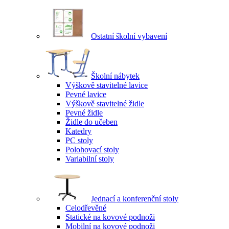
Ostatní školní vybavení
Školní nábytek
Výškově stavitelné lavice
Pevné lavice
Výškově stavitelné židle
Pevné židle
Židle do učeben
Katedry
PC stoly
Polohovací stoly
Variabilní stoly
Jednací a konferenční stoly
Celodřevěné
Statické na kovové podnoži
Mobilní na kovové podnoži