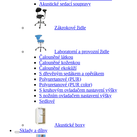
Akustické sedací soupravy
Zákrokové židle
Laboratorní a provozní židle
Čalouněné látkou
Čalouněné koženkou
Čalouněné ekokůží
S dřevěným sedákem a opěrákem
Polyuretanové (PUR)
Polyuretanové (PUR color)
S kruhovým ovladačem nastavení výšky
S nožním ovladačem nastavení výšky
Sedlové
Akustické boxy
Sklady a dílny