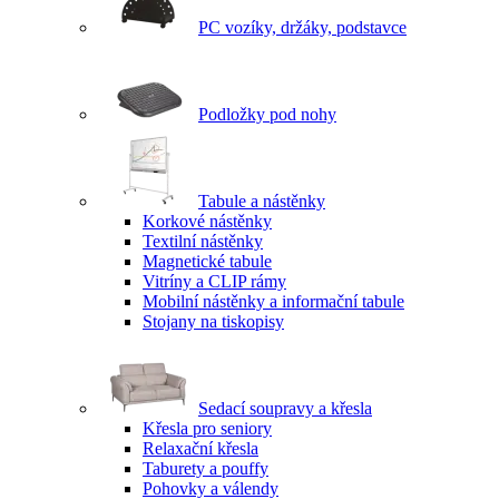
PC vozíky, držáky, podstavce
Podložky pod nohy
Tabule a nástěnky
Korkové nástěnky
Textilní nástěnky
Magnetické tabule
Vitríny a CLIP rámy
Mobilní nástěnky a informační tabule
Stojany na tiskopisy
Sedací soupravy a křesla
Křesla pro seniory
Relaxační křesla
Taburety a pouffy
Pohovky a válendy