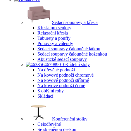
Sedací soupravy a křesla
Křesla pro seniory
Relaxační křesla
Taburety a pouffy
Pohovky a válendy
Sedací soupravy čalouněné látkou
Sedací soupravy čalouněné koženkou
Akustické sedací soupravy
Jídelní stoly
Na dřevěné podnoži
Na kovové podnoži chromové
Na kovové podnoži stříbrné
Na kovové podnoži černé
S oblými rohy
Skládací
Konferenční stolky
Celodřevěné
Se skleněnou deskou