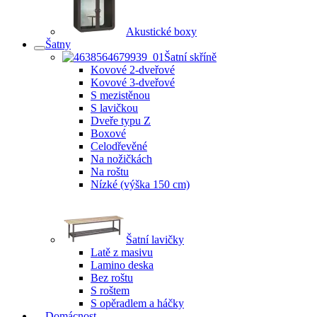
Akustické boxy
Šatny
Šatní skříně
Kovové 2-dveřové
Kovové 3-dveřové
S mezistěnou
S lavičkou
Dveře typu Z
Boxové
Celodřevěné
Na nožičkách
Na roštu
Nízké (výška 150 cm)
Šatní lavičky
Latě z masivu
Lamino deska
Bez roštu
S roštem
S opěradlem a háčky
Domácnost