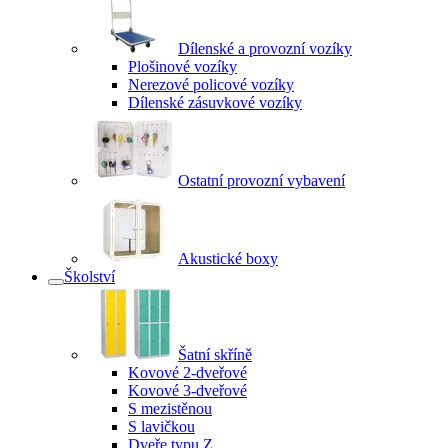
Dílenské a provozní vozíky
Plošinové vozíky
Nerezové policové vozíky
Dílenské zásuvkové vozíky
Ostatní provozní vybavení
Akustické boxy
Školství
Šatní skříně
Kovové 2-dveřové
Kovové 3-dveřové
S mezistěnou
S lavičkou
Dveře typu Z