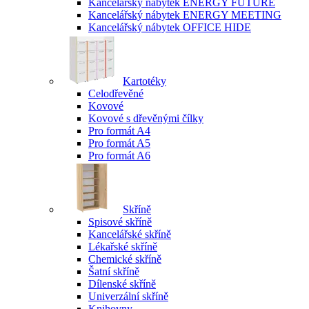
Kancelářský nábytek ENERGY FUTURE
Kancelářský nábytek ENERGY MEETING
Kancelářský nábytek OFFICE HIDE
Kartotéky
Celodřevěné
Kovové
Kovové s dřevěnými čílky
Pro formát A4
Pro formát A5
Pro formát A6
Skříně
Spisové skříně
Kancelářské skříně
Lékařské skříně
Chemické skříně
Šatní skříně
Dílenské skříně
Univerzální skříně
Knihovny