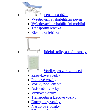
Lehátka a lůžka
Vyšetřovací a rehabilitační pevná
Vyšetřovací a rehabilitační mobilní
Transportní lehátka
Elektrická lehátka
Jídelní stolky a noční stolky
Vozíky pro zdravotnictví
Zásuvkové vozíky
Policové vozíky
Vozíky pod lehátka
Asistenční vozíky
Vizitové vozíky
Transportní a klecové vozíky
Emergency vozíky
Nástrojové vozíky