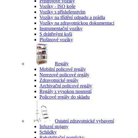
Přístrojové vozíky
Vozíky - ISO koše
Vozíky s příslušenstvím
Vozíky na třídění odpadu a prádla
Vozíky na zdravotnickou dokumentaci
Instrumentační vozíky
S drátěnými koši
Plošinové vozíky
Regály
Mobilní policové regály
Nerezové policové regály
Zdravotnické regály
Archivační policové regály
Regály s vysokou nosností
Policové regály do skladu
Ostatní zdravotnické vybavení
Infuzní stojany
Schůdky
Rehabilitační pomůcky