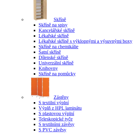
Skříně
Skříně na spisy
Kancelářské skříně
Lékařské skříně
Lékařské skříně s výklopnými a výsuvnými boxy
Skříně na chemikálie
Šatní skříně
Dílenské skříně
Univerzální skříně
Knihovny
Skříně na pomůcky
Zástěny
S textilní výplní
Výplň z HPL laminátu
S plastovou výplní
Teleskopické tyče
S textilními závěsy
S PVC závěsy