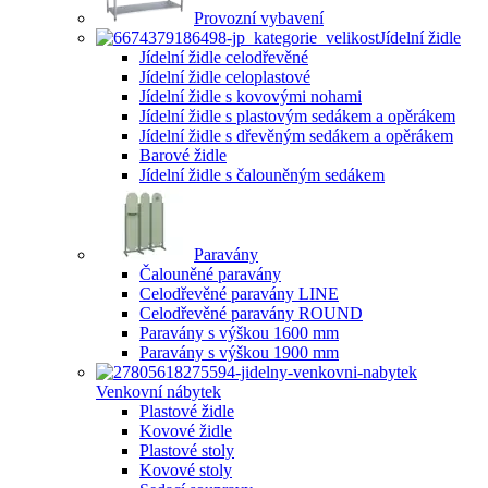
Provozní vybavení
Jídelní židle
Jídelní židle celodřevěné
Jídelní židle celoplastové
Jídelní židle s kovovými nohami
Jídelní židle s plastovým sedákem a opěrákem
Jídelní židle s dřevěným sedákem a opěrákem
Barové židle
Jídelní židle s čalouněným sedákem
Paravány
Čalouněné paravány
Celodřevěné paravány LINE
Celodřevěné paravány ROUND
Paravány s výškou 1600 mm
Paravány s výškou 1900 mm
Venkovní nábytek
Plastové židle
Kovové židle
Plastové stoly
Kovové stoly